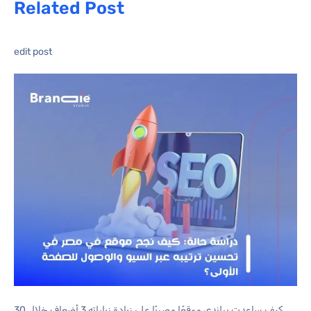
Related Post
edit post
كيف ساعدت براندي موقعًا مصريًا على زيادة زياراته 3 أضعاف خلال 30