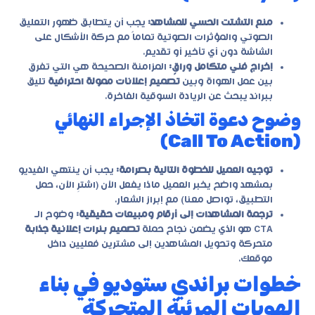
منع التشتت الحسي للمشاهد:
يجب أن يتطابق ظهور التعليق
الصوتي والمؤثرات الصوتية تماماً مع حركة الأشكال على
الشاشة دون أي تأخير أو تقديم.
إخراج فني متكامل وراقٍ:
المزامنة الصحيحة هي التي تفرق
بين عمل الهواة وبين
تصميم إعلانات ممولة احترافية
تليق
ببراند يبحث عن الريادة السوقية الفاخرة.
وضوح دعوة اتخاذ الإجراء النهائي
(Call To Action)
توجيه العميل للخطوة التالية بصرامة:
يجب أن ينتهي الفيديو
بمشهد واضح يخبر العميل ماذا يفعل الآن (اشترِ الآن، حمل
التطبيق، تواصل معنا) مع إبراز الشعار.
ترجمة المشاهدات إلى أرقام ومبيعات حقيقية:
وضوح الـ
CTA هو الذي يضمن نجاح حملة
تصميم بنرات إعلانية جذابة
متحركة وتحويل المشاهدين إلى مشترين فعليين داخل
موقعك.
خطوات براندي ستوديو في بناء
الهويات المرئية المتحركة