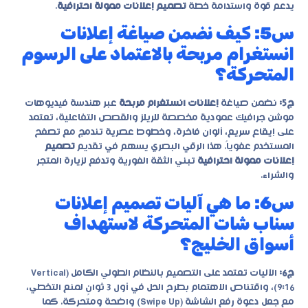
يدعم قوة واستدامة خطة
تصميم إعلانات ممولة احترافية
.
س5: كيف نضمن صياغة إعلانات
انستغرام مربحة بالاعتماد على الرسوم
المتحركة؟
ج5:
نضمن صياغة
إعلانات انستغرام مربحة
عبر هندسة فيديوهات
موشن جرافيك عمودية مخصصة للريلز والقصص التفاعلية، تعتمد
على إيقاع سريع، ألوان فاخرة، وخطوط عصرية تندمج مع تصفح
المستخدم عفوياً. هذا الرقي البصري يسهم في تقديم
تصميم
إعلانات ممولة احترافية
تبني الثقة الفورية وتدفع لزيارة المتجر
والشراء.
س6: ما هي آليات تصميم إعلانات
سناب شات المتحركة لاستهداف
أسواق الخليج؟
ج6:
الآليات تعتمد على التصميم بالنظام الطولي الكامل (Vertical
9:16)، واقتناص الاهتمام بطرح الحل في أول 3 ثوانٍ لمنع التخطي،
مع جعل دعوة رفع الشاشة (Swipe Up) واضحة ومتحركة. كما