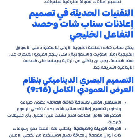
تصميم إعلانات ممولة احترافية
لمنتجاته.
التقنيات الحديثة في تصميم
إعلانات سناب شات وحصد
التفاعل الخليجي
يمثل سناب شات المنصة الحيوية الأولى للاستحواذ على الأسواق
الخليجية (مثل الكويت والسعودية). لكي ينجح الفيديو المتحرك على
هذه المنصة، يجب أن يتخلى عن الرتابة ويعتمد على الصدمة
الإبداعية السريعة جداً.
التصميم البصري الديناميكي بنظام
العرض العمودي الكامل (9:16)
الاستغلال الذكي لمساحة شاشة الهاتف:
نضمن صياغة
وتطوير
تصميم إعلانات سناب شات
بحيث تغطي الرسوم
المتحركة كامل الشاشة لمنع تشتت عين العميل بأي تنبيهات
خارجية.
الحركة الجريئة والمبهجة:
يتطلب هذا النمط دمج رسومات
ذات ألوان مفعمة بالطاقة تمنع المستخدم من تخطي الإعلان