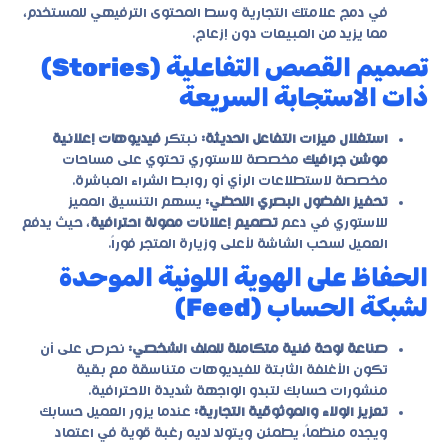
في دمج علامتك التجارية وسط المحتوى الترفيهي للمستخدم،
مما يزيد من المبيعات دون إزعاج.
تصميم القصص التفاعلية (Stories)
ذات الاستجابة السريعة
استغلال ميزات التفاعل الحديثة:
نبتكر
فيديوهات إعلانية
موشن جرافيك
مخصصة للاستوري تحتوي على مساحات
مخصصة لاستطلاعات الرأي أو روابط الشراء المباشرة.
تحفيز الفضول البصري اللحظي:
يسهم التنسيق المميز
للاستوري في دعم
تصميم إعلانات ممولة احترافية
، حيث يدفع
العميل لسحب الشاشة لأعلى وزيارة المتجر فوراً.
الحفاظ على الهوية اللونية الموحدة
لشبكة الحساب (Feed)
صناعة لوحة فنية متكاملة للملف الشخصي:
نحرص على أن
تكون الأغلفة الثابتة للفيديوهات متناسقة مع بقية
منشورات حسابك لتبدو الواجهة شديدة الاحترافية.
تعزيز الولاء والموثوقية التجارية:
عندما يزور العميل حسابك
ويجده منظماً، يطمئن ويتولد لديه رغبة قوية في اعتماد