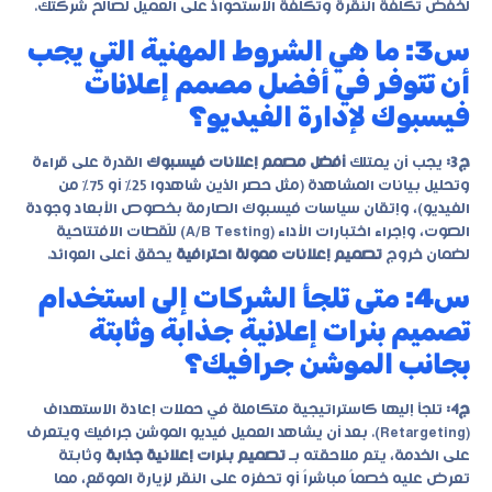
لخفض تكلفة النقرة وتكلفة الاستحواذ على العميل لصالح شركتك.
س3: ما هي الشروط المهنية التي يجب
أن تتوفر في أفضل مصمم إعلانات
فيسبوك لإدارة الفيديو؟
ج3:
يجب أن يمتلك
أفضل مصمم إعلانات فيسبوك
القدرة على قراءة
وتحليل بيانات المشاهدة (مثل حصر الذين شاهدوا 25% أو 75% من
الفيديو)، وإتقان سياسات فيسبوك الصارمة بخصوص الأبعاد وجودة
الصوت، وإجراء اختبارات الأداء (A/B Testing) للّقطات الافتتاحية
لضمان خروج
تصميم إعلانات ممولة احترافية
يحقق أعلى العوائد.
س4: متى تلجأ الشركات إلى استخدام
تصميم بنرات إعلانية جذابة وثابتة
بجانب الموشن جرافيك؟
ج4:
تلجأ إليها كاستراتيجية متكاملة في حملات إعادة الاستهداف
(Retargeting). بعد أن يشاهد العميل فيديو الموشن جرافيك ويتعرف
على الخدمة، يتم ملاحقته بـ
تصميم بنرات إعلانية جذابة
وثابتة
تعرض عليه خصماً مباشراً أو تحفزه على النقر لزيارة الموقع، مما