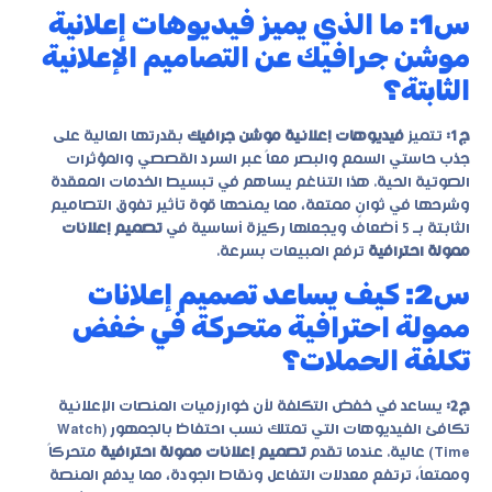
س1: ما الذي يميز فيديوهات إعلانية
موشن جرافيك عن التصاميم الإعلانية
الثابتة؟
ج1:
تتميز
فيديوهات إعلانية موشن جرافيك
بقدرتها العالية على
جذب حاستي السمع والبصر معاً عبر السرد القصصي والمؤثرات
الصوتية الحية. هذا التناغم يساهم في تبسيط الخدمات المعقدة
وشرحها في ثوانٍ ممتعة، مما يمنحها قوة تأثير تفوق التصاميم
الثابتة بـ 5 أضعاف ويجعلها ركيزة أساسية في
تصميم إعلانات
ممولة احترافية
ترفع المبيعات بسرعة.
س2: كيف يساعد تصميم إعلانات
ممولة احترافية متحركة في خفض
تكلفة الحملات؟
ج2:
يساعد في خفض التكلفة لأن خوارزميات المنصات الإعلانية
تكافئ الفيديوهات التي تمتلك نسب احتفاظ بالجمهور (Watch
Time) عالية. عندما تقدم
تصميم إعلانات ممولة احترافية
متحركاً
وممتعاً، ترتفع معدلات التفاعل ونقاط الجودة، مما يدفع المنصة