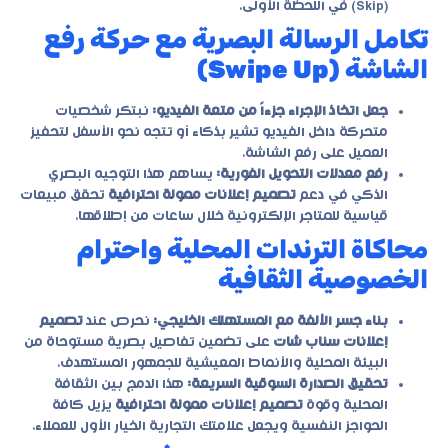
(Skip) في اللحظة الأولى.
تكامل الرسالة البصرية مع حركة رفع
الشاشة (Swipe Up)
جعل اتخاذ الإجراء جزءاً من متعة الفيديو:
نبتكر شخصيات
متحركة داخل الفيديو تشير بذكاء أو تتجه نحو الأسفل لتحفيز
العميل على رفع الشاشة.
رفع معدلات التحويل الفورية:
يساهم هذا التوجيه البصري
الذكي في دعم
تصميم إعلانات ممولة احترافية
تحقق مبيعات
قياسية للمتاجر الإلكترونية خلال ساعات من إطلاقها.
محاكاة الترندات المحلية واحترام
الخصوصية الثقافية
بناء جسر الألفة مع المستهلك الخليجي:
نحرص عند
تصميم
إعلانات سناب شات
على تضمين تفاصيل بصرية مستوحاة من
البيئة المحلية والأنماط المعيشية للجمهور المستهدف.
تحقيق الصدارة السوقية السريعة:
هذا الدمج بين الثقافة
المحلية وقوة
تصميم إعلانات ممولة احترافية
يزيل كافة
الحواجز النفسية ويجعل علامتك التجارية الخيار الأول للعملاء.