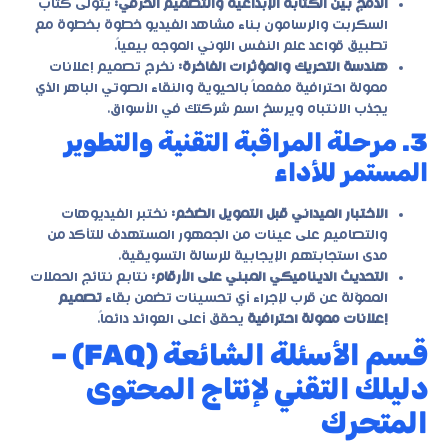
الدمج بين الكتابة الإبداعية والتصميم الحرفي:
يتولى كُتّاب
السكربت والرسامون بناء مشاهد الفيديو خطوة بخطوة مع
تطبيق قواعد علم النفس اللوني الموجه بيعياً.
هندسة التحريك والمؤثرات الفاخرة:
نخرج
تصميم إعلانات
ممولة احترافية
مفعماً بالحيوية والنقاء الصوتي الباهر الذي
يجذب الانتباه ويرسخ اسم شركتك في الأسواق.
3. مرحلة المراقبة التقنية والتطوير
المستمر للأداء
الاختبار الميداني قبل التمويل الضخم:
نختبر الفيديوهات
والتصاميم على عينات من الجمهور المستهدف للتأكد من
مدى استجابتهم الإيجابية للرسالة التسويقية.
التحديث الديناميكي المبني على الأرقام:
نتابع نتائج الحملات
المموّلة عن قرب لإجراء أي تحسينات تضمن بقاء
تصميم
إعلانات ممولة احترافية
يحقق أعلى العوائد دائماً.
قسم الأسئلة الشائعة (FAQ) –
دليلك التقني لإنتاج المحتوى
المتحرك