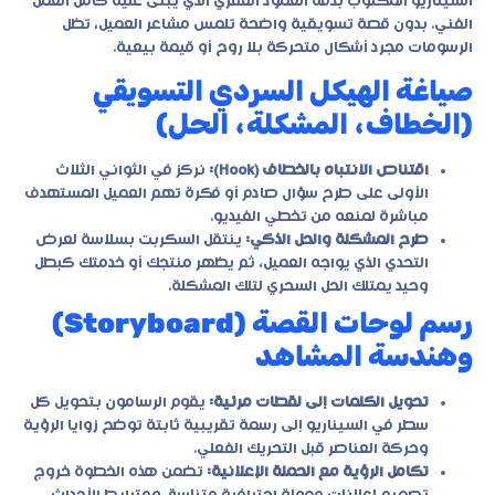
السيناريو المكتوب بدقة العمود الفقري الذي يُبنى عليه كامل العمل
الفني. بدون قصة تسويقية واضحة تلمس مشاعر العميل، تظل
الرسومات مجرد أشكال متحركة بلا روح أو قيمة بيعية.
صياغة الهيكل السردي التسويقي
(الخطاف، المشكلة، الحل)
اقتناص الانتباه بالخطاف (Hook):
نركز في الثواني الثلاث
الأولى على طرح سؤال صادم أو فكرة تهم العميل المستهدف
مباشرة لمنعه من تخطي الفيديو.
طرح المشكلة والحل الذكي:
ينتقل السكربت بسلاسة لعرض
التحدي الذي يواجه العميل، ثم يظهر منتجك أو خدمتك كبطل
وحيد يمتلك الحل السحري لتلك المشكلة.
رسم لوحات القصة (Storyboard)
وهندسة المشاهد
تحويل الكلمات إلى لقطات مرئية:
يقوم الرسامون بتحويل كل
سطر في السيناريو إلى رسمة تقريبية ثابتة توضح زوايا الرؤية
وحركة العناصر قبل التحريك الفعلي.
تكامل الرؤية مع الحملة الإعلانية:
تضمن هذه الخطوة خروج