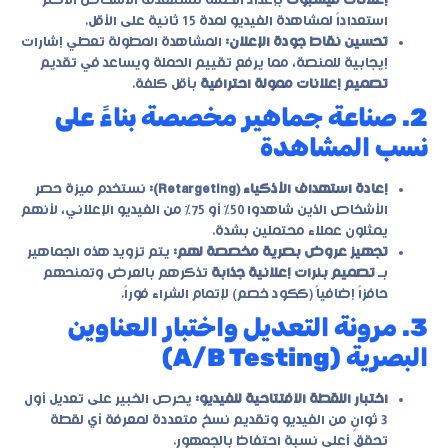
إعلانات فيسبوك
بإعداد الحملة لتستهدف الأشخاص الأكثر
استعداداً لمشاهدة الفيديو لمدة 15 ثانية على الأقل.
تحسين نقاط جودة الإعلان:
المشاهدة المطولة تعطي إشارات
إيجابية للمنصة، مما يرفع تقييم الحملة ويساعد في تقديم
تصميم إعلانات ممولة احترافية
بأقل كلفة.
2. صناعة جماهير مخصصة بناءً على
نسب المشاهدة
إعادة استهداف الأذكياء (Retargeting):
نستخدم ميزة حصر
الأشخاص الذين شاهدوا 50% أو 75% من الفيديو الإعلاني، لأنهم
يمثلون عملاء محتملين بشدة.
تجهيز عروض بصرية مخصصة لهم:
يتم تزويد هذه الجماهير
بـ
تصميم بنرات إعلانية جذابة
تذكرهم بالعرض وتمنحهم
حافزاً إضافياً (ككود خصم) لإتمام الشراء فوراً.
3. مرونة التعديل واختبار العناوين
البصرية (A/B Testing)
اختبار اللقطة الافتتاحية للفيديو:
يحرص الخبير على تعديل أول
3 ثوانٍ من الفيديو وتقديم نسخ متعددة لمعرفة أي لقطة
تحقق أعلى نسبة احتفاظ بالجمهور.