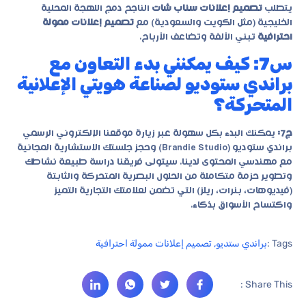
يتطلب
تصميم إعلانات سناب شات
الناجح دمج اللهجة المحلية
الخليجية (مثل الكويت والسعودية) مع
تصميم إعلانات ممولة
احترافية
تبني الألفة وتضاعف الأرباح.
س7: كيف يمكنني بدء التعاون مع
براندي ستوديو لصناعة هويتي الإعلانية
المتحركة؟
ج7:
يمكنك البدء بكل سهولة عبر زيارة موقعنا الإلكتروني الرسمي
براندي ستوديو (Brandie Studio)
وحجز جلستك الاستشارية المجانية
مع مهندسي المحتوى لدينا. سيتولى فريقنا دراسة طبيعة نشاطك
وتطوير حزمة متكاملة من الحلول البصرية المتحركة والثابتة
(فيديوهات، بنرات، ريلز) التي تضمن لعلامتك التجارية التميز
واكتساح الأسواق بذكاء.
Tags :
براندي ستديو
,
تصميم إعلانات ممولة احترافية
Share This :