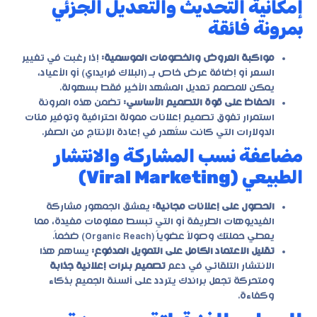
إمكانية التحديث والتعديل الجزئي
بمرونة فائقة
مواكبة العروض والخصومات الموسمية:
إذا رغبت في تغيير
السعر أو إضافة عرض خاص بـ (البلاك فرايداي) أو الأعياد،
يمكن للمصمم تعديل المشهد الأخير فقط بسهولة.
الحفاظ على قوة التصميم الأساسي:
تضمن هذه المرونة
استمرار تفوق
تصميم إعلانات ممولة احترافية
وتوفير مئات
الدولارات التي كانت ستُهدر في إعادة الإنتاج من الصفر.
مضاعفة نسب المشاركة والانتشار
الطبيعي (Viral Marketing)
الحصول على إعلانات مجانية:
يعشق الجمهور مشاركة
الفيديوهات الطريفة أو التي تبسط معلومات مفيدة، مما
يعطي حملتك وصولاً عضوياً (Organic Reach) ضخماً.
تقليل الاعتماد الكامل على التمويل المدفوع:
يساهم هذا
الانتشار التلقائي في دعم
تصميم بنرات إعلانية جذابة
ومتحركة تجعل براندك يتردد على ألسنة الجميع بذكاء
وكفاءة.