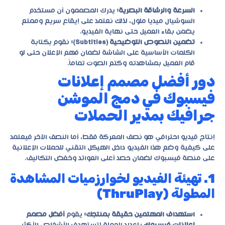
السرعة والرشاقة البصرية:
يدرك المصممون أن مستخدم
السوشيال ميديا ملول، لذلك نعتمد على إيقاع سريع وممتع
يضمن بقاء العميل حتى نهاية الفيديو.
تضمين النصوص التوضيحية (Subtitles):
نقوم بكتابة
الكلمات الأساسية على الشاشة لضمان فهم الإعلان حتى لو
قام العميل بمشاهدته وكتم الصوت تماماً.
دور أفضل مصمم إعلانات
فيسبوك في دمج الموشن
جرافيك بمدير الحملات
إنتاج فيديو احترافي هو نصف المعركة فقط، أما النصف الآخر فيعتمد
على كيفية وضع هذا الفيديو داخل الهيكل التقني للحملات الإعلانية
على منصة فيسبوك لضمان حصد أعلى العوائد وخفض التكاليف.
1. تهيئة الفيديو لخوارزميات المشاهدة
المطولة (ThruPlay)
استهداف المهتمين حقيقة بمنتجك:
يقوم
أفضل مصمم