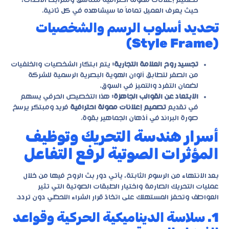
تصميم إعلانات ممولة احترافية
متناسق ومترابط الأحداث،
حيث يعرف العميل تماماً ما سيشاهده في كل ثانية.
تحديد أسلوب الرسم والشخصيات
(Style Frame)
تجسيد روح العلامة التجارية:
يتم ابتكار الشخصيات والخلفيات
من الصفر لتطابق ألوان الهوية البصرية الرسمية للشركة
لضمان التفرد والتميز في السوق.
الابتعاد عن القوالب الجاهزة:
هذا التخصيص الحرفي يسهم
في تقديم
تصميم إعلانات ممولة احترافية
فريد ومبتكر يرسخ
صورة البراند في أذهان الجماهير بقوة.
أسرار هندسة التحريك وتوظيف
المؤثرات الصوتية لرفع التفاعل
بعد الانتهاء من الرسوم الثابتة، يأتي دور بث الروح فيها من خلال
عمليات التحريك الصارمة واختيار الطبقات الصوتية التي تثير
العواطف وتحفز المستهلك على اتخاذ قرار الشراء اللحظي دون تردد.
1. سلاسة الديناميكية الحركية وقواعد