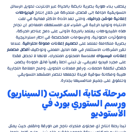
يتطلب بناء هوية بصرية نابضة بالحياة عبر الإنترنت تحويل الرسائل
التسويقية الجافة إلى قصص متحركة من خلال إنتاج
فيديوهات
إعلانية موشن جرافيك
، والتي تعد الأداة الأكثر فعالية في لفت
الانتباه وتوليد الرغبة في الشراء لدى المستهلك المعاصر. إن نجاح
هذه الفيديوهات يعتمد بالدرجة الأولى على دمج عناصر الحركة،
والمؤثرات الصوتية، والرسومات المخصصة في إطار استراتيجية
بصرية متكاملة تعتمد على
تصميم إعلانات ممولة احترافية
. عندما
تقرر الشركات الاستثمار في هذا الدليل العملي وتوظيف
أفضل مصمم
إعلانات فيسبوك
لهندسة المحتوى المتحرك، فإنها لا تحصل فقط
على مجرد فيديو تعريفي، بل تبني أصلاً رقمياً فائق الجودة يضمن
خفض تكلفة الحملات، ورفع معدلات التحويل، ومنح العلامة التجارية
هيبة ومكانة سوقية فريدة تجعلها تتصدر المشهد التسويقي
وتتفوق على جميع منافسيها بجدارة.
مرحلة كتابة السكربت (السيناريو)
ورسم الستوري بورد في
الأستوديو
تبدأ رحلة إنتاج أي محتوى متحرك ناجح من الورقة والقلم، حيث يمثل