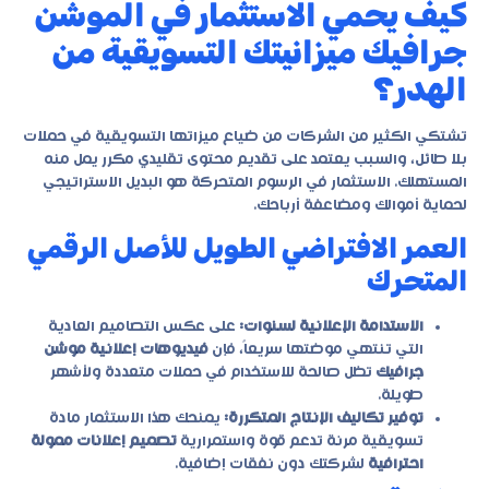
كيف يحمي الاستثمار في الموشن
جرافيك ميزانيتك التسويقية من
الهدر؟
تشتكي الكثير من الشركات من ضياع ميزاتها التسويقية في حملات
بلا طائل، والسبب يعتمد على تقديم محتوى تقليدي مكرر يمل منه
المستهلك. الاستثمار في الرسوم المتحركة هو البديل الاستراتيجي
لحماية أموالك ومضاعفة أرباحك.
العمر الافتراضي الطويل للأصل الرقمي
المتحرك
الاستدامة الإعلانية لسنوات:
على عكس التصاميم العادية
التي تنتهي موضتها سريعاً، فإن
فيديوهات إعلانية موشن
جرافيك
تظل صالحة للاستخدام في حملات متعددة ولأشهر
طويلة.
توفير تكاليف الإنتاج المتكررة:
يمنحك هذا الاستثمار مادة
تسويقية مرنة تدعم قوة واستمرارية
تصميم إعلانات ممولة
احترافية
لشركتك دون نفقات إضافية.