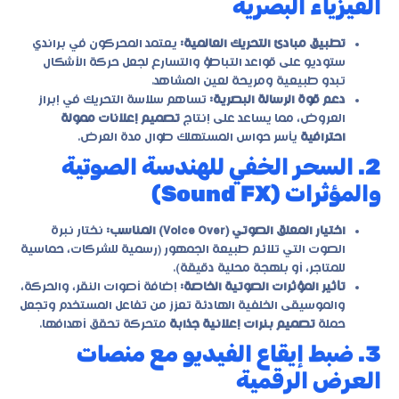
الفيزياء البصرية
تطبيق مبادئ التحريك العالمية:
يعتمد المحركون في
براندي
ستوديو
على قواعد التباطؤ والتسارع لجعل حركة الأشكال
تبدو طبيعية ومريحة لعين المشاهد.
دعم قوة الرسالة البصرية:
تساهم سلاسة التحريك في إبراز
العروض، مما يساعد على إنتاج
تصميم إعلانات ممولة
احترافية
يأسر حواس المستهلك طوال مدة العرض.
2. السحر الخفي للهندسة الصوتية
والمؤثرات (Sound FX)
اختيار المعلق الصوتي (Voice Over) المناسب:
نختار نبرة
الصوت التي تلائم طبيعة الجمهور (رسمية للشركات، حماسية
للمتاجر، أو بلهجة محلية دقيقة).
تأثير المؤثرات الصوتية الخاصة:
إضافة أصوات النقر، والحركة،
والموسيقى الخلفية الهادئة تعزز من تفاعل المستخدم وتجعل
حملة
تصميم بنرات إعلانية جذابة
متحركة تحقق أهدافها.
3. ضبط إيقاع الفيديو مع منصات
العرض الرقمية