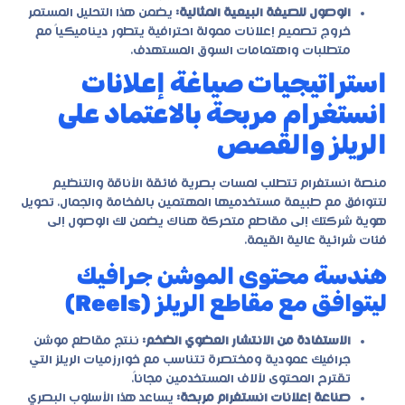
الوصول للصيغة البيعية المثالية:
يضمن هذا التحليل المستمر
خروج
تصميم إعلانات ممولة احترافية
يتطور ديناميكياً مع
متطلبات واهتمامات السوق المستهدف.
استراتيجيات صياغة إعلانات
انستغرام مربحة بالاعتماد على
الريلز والقصص
منصة انستغرام تتطلب لمسات بصرية فائقة الأناقة والتنظيم
لتتوافق مع طبيعة مستخدميها المهتمين بالفخامة والجمال. تحويل
هوية شركتك إلى مقاطع متحركة هناك يضمن لك الوصول إلى
فئات شرائية عالية القيمة.
هندسة محتوى الموشن جرافيك
ليتوافق مع مقاطع الريلز (Reels)
الاستفادة من الانتشار العضوي الضخم:
ننتج مقاطع موشن
جرافيك عمودية ومختصرة تتناسب مع خوارزميات الريلز التي
تقترح المحتوى لآلاف المستخدمين مجاناً.
صناعة إعلانات انستغرام مربحة:
يساعد هذا الأسلوب البصري