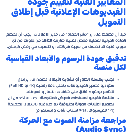
المعايير الفنية لتقييم جودة
الفيديوهات الإعلانية قبل إطلاق
التمويل
قبل أن تضغط على زر “نشر الحملة” في مدير الإعلانات، يجب أن تخضع
المادة المرئية لعملية فحص تقنية صارمة للتأكد من خلوها من أي
عيوب فنية قد تضعف من هيبة شركتك أو تتسبب في رفض الإعلان.
تدقيق جودة الرسوم والأبعاد القياسية
لكل منصة
تجنب بكسلة الصور أو تشويه الأبعاد:
نضمن في
براندي
ستوديو
تصدير الفيديوهات بأعلى دقة رقمية (4K أو Full HD)
لتظهر بوضوح فائق على شاشات التلفاز والهواتف.
ملائمة الفيديو لمساحات العرض المتنوعة:
يجب التأكد من أن
تصميم إعلانات ممولة احترافية
تم صياغته بالأبعاد الصحيحة
(1:1 للفيسبوك، 9:16 لسناب شات وانستغرام).
مراجعة مزامنة الصوت مع الحركة
(Audio Sync)