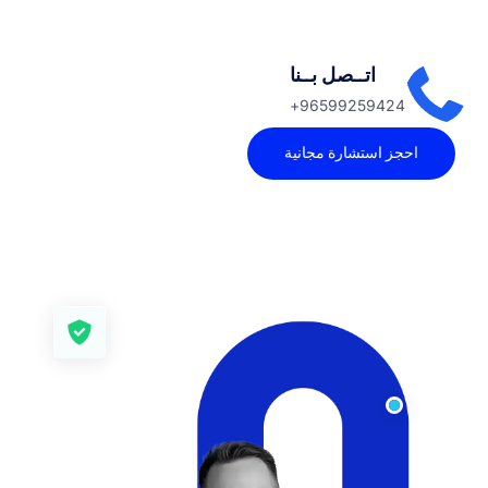
اتــصل بــنا
96599259424
ز استشارة مجانية