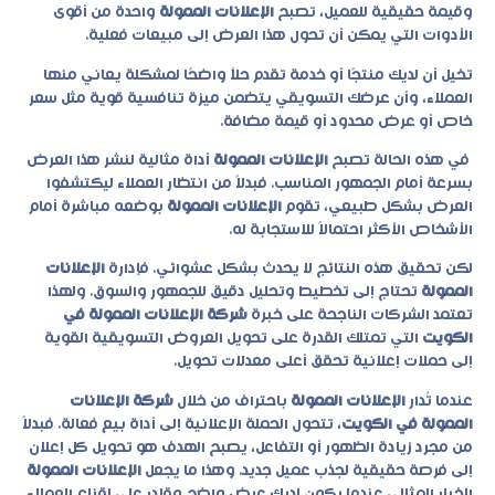
وقيمة حقيقية للعميل، تصبح
الإعلانات الممولة
واحدة من أقوى
الأدوات التي يمكن أن تحول هذا العرض إلى مبيعات فعلية.
تخيل أن لديك منتجًا أو خدمة تقدم حلاً واضحًا لمشكلة يعاني منها
العملاء، وأن عرضك التسويقي يتضمن ميزة تنافسية قوية مثل سعر
خاص أو عرض محدود أو قيمة مضافة.
في هذه الحالة تصبح
الإعلانات الممولة
أداة مثالية لنشر هذا العرض
بسرعة أمام الجمهور المناسب. فبدلاً من انتظار العملاء ليكتشفوا
العرض بشكل طبيعي، تقوم
الإعلانات الممولة
بوضعه مباشرة أمام
الأشخاص الأكثر احتمالاً للاستجابة له.
لكن تحقيق هذه النتائج لا يحدث بشكل عشوائي. فإدارة
الإعلانات
الممولة
تحتاج إلى تخطيط وتحليل دقيق للجمهور والسوق. ولهذا
تعتمد الشركات الناجحة على خبرة
شركة الإعلانات الممولة في
الكويت
التي تمتلك القدرة على تحويل العروض التسويقية القوية
إلى حملات إعلانية تحقق أعلى معدلات تحويل.
عندما تُدار
الإعلانات الممولة
باحتراف من خلال
شركة الإعلانات
الممولة في الكويت
، تتحول الحملة الإعلانية إلى أداة بيع فعالة. فبدلاً
من مجرد زيادة الظهور أو التفاعل، يصبح الهدف هو تحويل كل إعلان
إلى فرصة حقيقية لجذب عميل جديد. وهذا ما يجعل
الإعلانات الممولة
الخيار المثالي عندما يكون لديك عرض واضح وقادر على إقناع العملاء.