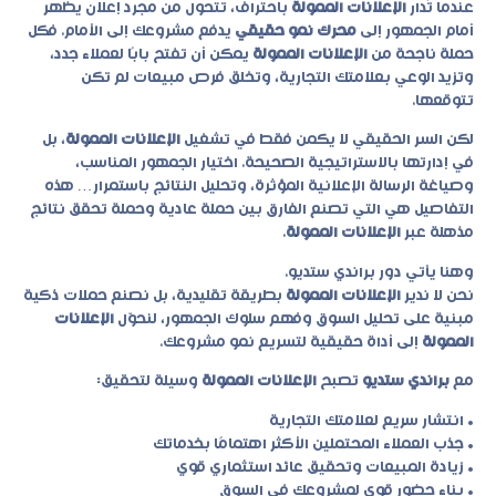
عندما تُدار
الإعلانات الممولة
باحتراف، تتحول من مجرد إعلان يظهر
أمام الجمهور إلى
محرك نمو حقيقي
يدفع مشروعك إلى الأمام. فكل
حملة ناجحة من
الإعلانات الممولة
يمكن أن تفتح بابًا لعملاء جدد،
وتزيد الوعي بعلامتك التجارية، وتخلق فرص مبيعات لم تكن
تتوقعها.
لكن السر الحقيقي لا يكمن فقط في تشغيل
الإعلانات الممولة
، بل
في إدارتها بالاستراتيجية الصحيحة. اختيار الجمهور المناسب،
وصياغة الرسالة الإعلانية المؤثرة، وتحليل النتائج باستمرار… هذه
التفاصيل هي التي تصنع الفارق بين حملة عادية وحملة تحقق نتائج
مذهلة عبر
الإعلانات الممولة
.
وهنا يأتي دور
براندي ستديو
.
نحن لا ندير
الإعلانات الممولة
بطريقة تقليدية، بل نصنع حملات ذكية
مبنية على تحليل السوق وفهم سلوك الجمهور، لنحوّل
الإعلانات
الممولة
إلى أداة حقيقية لتسريع نمو مشروعك.
مع
براندي ستديو
تصبح
الإعلانات الممولة
وسيلة لتحقيق:
• انتشار سريع لعلامتك التجارية
• جذب العملاء المحتملين الأكثر اهتمامًا بخدماتك
• زيادة المبيعات وتحقيق عائد استثماري قوي
• بناء حضور قوي لمشروعك في السوق