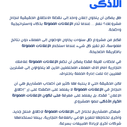
الأذكى
هل يمكن أن يتحول إعلان واحد إلى نقطة الانطلاق الحقيقية لنجاح
مشروعك؟ نعم… عندما تُدار
الإعلانات الممولة
بذكاء واستراتيجية
واضحة.
فكم من مشروع ظل سنوات يحاول الوصول إلى العملاء دون نتائج
ملموسة، ثم تغيّر كل شيء عندما استخدم
الإعلانات الممولة
بالطريقة الصحيحة.
في لحظات قليلة فقط يمكن أن تضع
الإعلانات الممولة
علامتك
التجارية أمام آلاف العملاء المحتملين الذين قد يتحولون إلى مشترين
فعليين إذا تمت إدارة الحملة باحتراف.
لكن الحقيقة التي لا ينتبه لها كثير من أصحاب المشاريع هي أن
النجاح في
الإعلانات الممولة
لا يعتمد على الضغط على زر “إطلاق
الإعلان” فقط، بل يعتمد على معرفة
متى تكون الإعلانات الممولة
الخيار الأذكى
لنمو المشروع.
فبعض المشاريع تحتاج إلى
الإعلانات الممولة
لإطلاق منتج جديد،
وأخرى تحتاجها لتعزيز الوعي بالعلامة التجارية، بينما تستخدمها
شركات أخرى لزيادة المبيعات بسرعة.