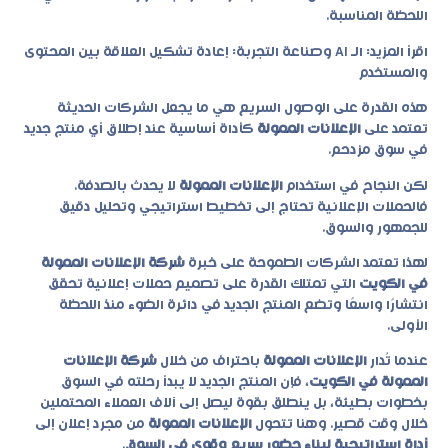
اللحظة المناسبة.
اقرأ المزيد:
الـ AI وصناعة التجربة: إعادة تشكيل العلاقة بين المحتوى
والمستخدم
هذه القدرة على الوصول السريع هي ما يجعل الشركات الحديثة
تعتمد على
الإعلانات الممولة
كأداة أساسية عند إطلاق أي منتج جديد
في سوق مزدحم.
لكن النجاح في استخدام
الإعلانات الممولة
لا يحدث بالصدفة.
فالحملات الإعلانية تحتاج إلى تخطيط استراتيجي وتحليل دقيق
للجمهور والسوق.
لهذا تعتمد الشركات الطموحة على خبرة
شركة الإعلانات الممولة
في الكويت
التي تمتلك القدرة على تصميم حملات إعلانية تحقق
انتشارًا واسعًا وتضع المنتج الجديد في دائرة الضوء منذ اللحظة
الأولى.
عندما تُدار
الإعلانات الممولة
باحتراف من خلال
شركة الإعلانات
الممولة في الكويت
، فإن المنتج الجديد لا يبدأ رحلته في السوق
بخطوات بطيئة، بل ينطلق بقوة ليصل إلى آلاف العملاء المحتملين
خلال وقت قصير. وهنا تتحول
الإعلانات الممولة
من مجرد إعلان إلى
أداة استراتيجية لبناء حضور سريع وقوي في السوق
.