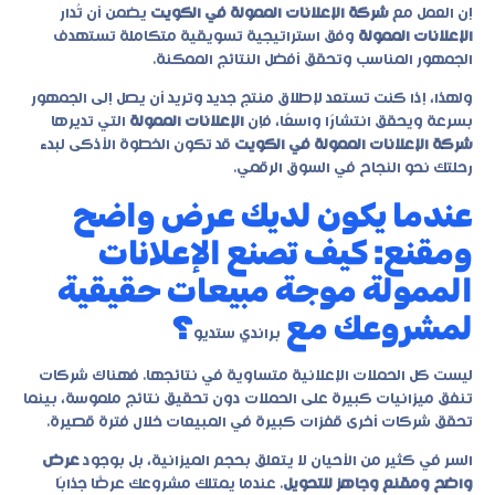
إن العمل مع
شركة الإعلانات الممولة في الكويت
يضمن أن تُدار
الإعلانات الممولة
وفق استراتيجية تسويقية متكاملة تستهدف
الجمهور المناسب وتحقق أفضل النتائج الممكنة.
ولهذا، إذا كنت تستعد لإطلاق منتج جديد وتريد أن يصل إلى الجمهور
بسرعة ويحقق انتشارًا واسعًا، فإن
الإعلانات الممولة
التي تديرها
شركة الإعلانات الممولة في الكويت
قد تكون الخطوة الأذكى لبدء
رحلتك نحو النجاح في السوق الرقمي.
عندما يكون لديك عرض واضح
ومقنع: كيف تصنع الإعلانات
الممولة موجة مبيعات حقيقية
لمشروعك مع
؟
براندي ستديو
ليست كل الحملات الإعلانية متساوية في نتائجها. فهناك شركات
تنفق ميزانيات كبيرة على الحملات دون تحقيق نتائج ملموسة، بينما
تحقق شركات أخرى قفزات كبيرة في المبيعات خلال فترة قصيرة.
السر في كثير من الأحيان لا يتعلق بحجم الميزانية، بل بوجود
عرض
واضح ومقنع وجاهز للتحويل
. عندما يمتلك مشروعك عرضًا جذابًا