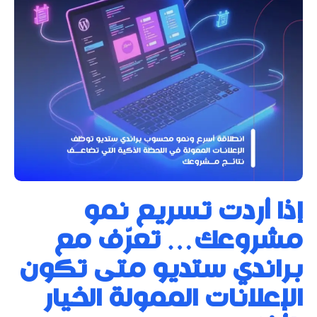
إذا أردت تسريع نمو
مشروعك… تعرّف مع
براندي ستديو متى تكون
الإعلانات الممولة الخيار