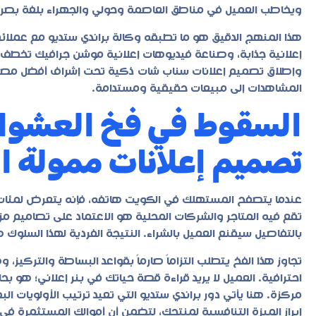
ويخاطب العميل في مناطق العاصمة وحولي والجهراء بلغة بصري
هذا المنهج الدقيق هو ما تطبقه وكالة براندي ستديو مع عملائها
إعلانية جذابة، وصناعة فيديوهات إعلانية موشن جرافيك تخطف ال
وإطلاق تصميم إعلانات سناب شات ذكية تحت إشراف أفضل مصم
المشاهدات إلى مبيعات حقيقية ومستدامة.
السقوط في فخ العشوائية
تصميم إعلانات ممولة ا
عندما يتصفح المستهلك في الكويت هاتفه، فإنه يتعرض لمئات الرسا
تقع فيه المتاجر والشركات المحلية هو الاعتماد على تصاميم مز
بالتفاصيل سيقنع العميل بالشراء. النتيجة الفردية لهذا السلوك هي
تجاوز هذا الفخ يتطلب التزاماً صارماً بقواعد البساطة والتركيز، 
احترافية
. العميل لا يريد قراءة قصة حياتك في بنر إعلاني؛ هو 
مركزة. هنا يأتي دور براندي ستديو التي تعيد ترتيب الأولويات ال
إبراز الميزة التنافسية لمنتجك، لتضمن أن أموالك المستثمرة في