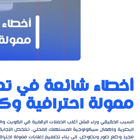
أخطاء شائعة في تص
ممولة احترافية وك
السبب الحقيقي وراء فشل أغلب الحملات الرقمية في الكويت وال
البصرية وإهمال سيكولوجية المستهلك المحلي. تتلخص الإجابة ف
مجرد وضع صور ونصوص، إلى بناء تصميم إعلانات ممولة احترافي