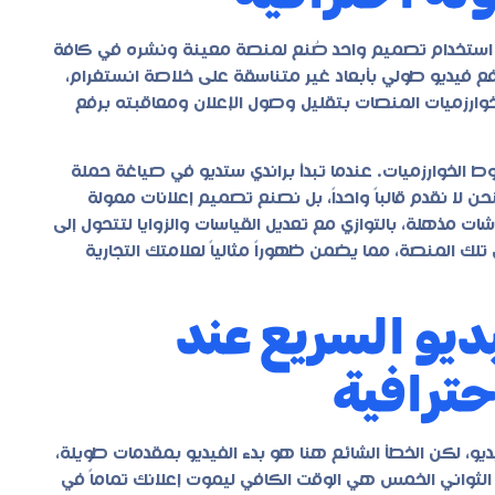
ي: استخدام تصميم واحد صُنع لمنصة معينة ونشره في كافة
 فيديو طولي بأبعاد غير متناسقة على خلاصة انستغرام،
ام خوارزميات المنصات بتقليل وصول الإعلان ومعاقبته برفع
 الخوارزميات. عندما تبدأ براندي ستديو في صياغة حملة
ن لا نقدم قالباً واحداً، بل نصنع تصميم إعلانات ممولة
ت مذهلة، بالتوازي مع تعديل القياسات والزوايا لتتحول إلى
ك المنصة، مما يضمن ظهوراً مثالياً لعلامتك التجارية
يو السريع عند
حترافية
، لكن الخطأ الشائع هنا هو بدء الفيديو بمقدمات طويلة،
ركة وهو يتحرك ببطء في أول 5 ثوانٍ. هذه الثواني الخمس هي الوقت الكافي ليموت إعلانك تماماً في