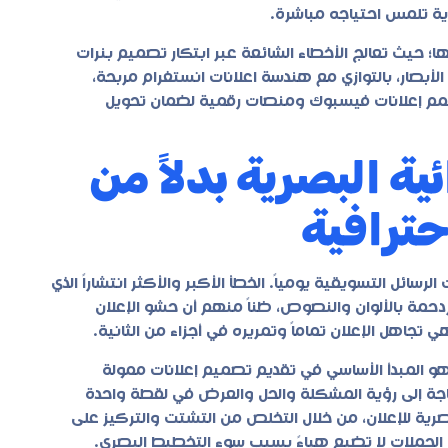
ة تلمس احتياجه مباشرة.
؛ حيث تعالج الأخطاء الشائعة عبر ابتكار تصميم بنرات
أبصار، بالتوازي مع هندسة اعلانات انستغرام مربحة،
م إعلانات فيسبوك ومنصات رقمية لضمان تحويل
 البصرية بدلاً من
حترافية
ئل التسويقية يومياً. الخطأ الأكبر والأكثر انتشاراً الذي
دحمة بالألوان والنصوص، ظناً منهم أن حشو الإعلان
 تجاهل الإعلان تماماً وتمريره في أجزاء من الثانية.
وهو المبدأ الأساسي في تقديم
تصميم إعلانات ممولة
بحاجة إلى رؤية المشكلة والحل والعرض في لقطة واحدة
بصرية للإعلان، من خلال التخلص من التشتت والتركيز على
 الحملات لا تضيع هباءً بسبب سوء التخطيط البصري.