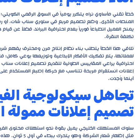
خطأ تقني مأساوي نراه يتكرر يومياً في السوق الرقمي الكويت
المنصات الأخرى. وضع تصميم مربع في ستوري سناب شات، أو رفع
يمنح العميل انطباعاً فورياً بعدم احترافية البراند، فضلاً عن قي
تكلفة النقرة.
تلافي هذا الخطأ يتطلب بناء نظام إنتاج مرن ومحترف يفهم شروط
لعملائها، يتم تفكيك الأفكار الإبداعية وتوزيعها بوعي كامل؛ فنح
احترافية يراعي المقاييس الطولية لتقديم تصميم إعلانات سناب شا
إعلانات انستغرام مربحة تتناسب مع حركة إصبع المستخدم على تل
أينما وُجدت.
تجاهل سيكولوجية الفيد
تصميم إعلانات ممولة ا
سلوك المستهلك الخليجي يميل بقوة نحو استهلاك محتوى الفيديو
مثل إظهار شعار الش