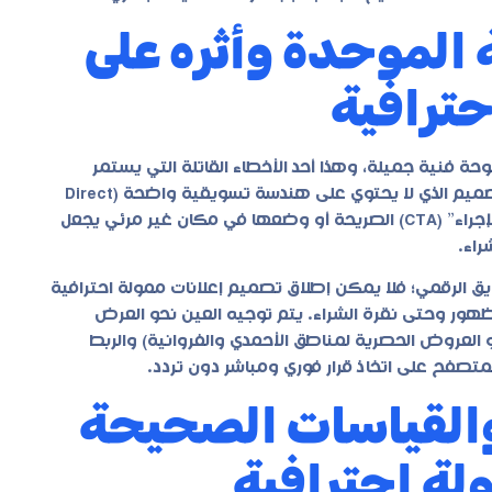
 الموحدة وأثره على
حترافية
ة فنية جميلة، وهذا أحد الأخطاء القاتلة التي يستمر
البحث عن حلول لها في أوساط التجارة الإلكترونية بالكويت. التصميم الذي لا يحتوي على هندسة تسويقية واضحة (Direct
Response Marketing) هو مجرد هدر للمال. غياب “دعوة اتخاذ الإجراء” (CTA) الصريحة أو وضعها في مكان غير مرئي يجعل
راء.
يق الرقمي؛ فلا يمكن إطلاق
تصميم إعلانات ممولة احترافية
لظهور وحتى نقرة الشراء. يتم توجيه العين نحو العرض
 العروض الحصرية لمناطق الأحمدي والفروانية) والربط
لمتصفح على اتخاذ قرار فوري ومباشر دون تردد.
والقياسات الصحيحة
ولة احترافية