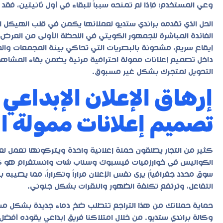
وعي المستخدم؛ فإذا لم تمنحه سبباً للبقاء في أول ثانيتين، ف
الحل الذي تقدمه
براندي ستديو
لعملائها يكمن في قلب الهيكل التق
الفائدة المباشرة للجمهور الكويتي في اللحظة الأولى من العرض
إيقاع سريع، مشحونة بالبصريات التي تحاكي بيئة المجمعات والم
داخل تصميم
إعلانات ممولة
احترافية مرئية يضمن بقاء المشاهد 
التحويل لمتجرك بشكل غير مسبوق.
إرهاق الإعلان الإبداعي
تصميم إعلانات ممولة ا
كثير من التجار يطلقون حملة إعلانية واحدة ويتركونها تعمل ل
الكواليس في خوارزميات فيسبوك وسناب شات وانستغرام هو ك
التفاعل، وترتفع تكلفة الظهور والنقرات بشكل جنوني.
حماية حملاتك من هذا التراجع تتطلب ضخ دماء جديدة بشكل مست
وكالة براندي ستديو. من خلال امتلاكنا فريق إبداعي يقوده أف