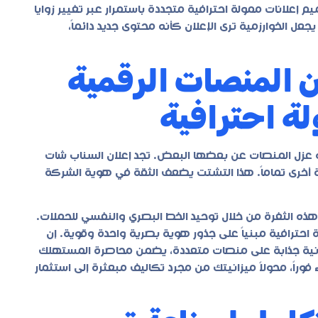
م إعلانات ممولة احترافية
متجددة باستمرار عبر تغيير زوايا
جعل الخوارزمية ترى الإعلان كأنه محتوى جديد دائماً،
ن المنصات الرقمية
ة احترافية
و عزل المنصات عن بعضها البعض. تجد إعلان السناب شات
ة أخرى تماماً. هذا التشتت يضعف الثقة في هوية الشركة
هذه الثغرة من خلال توحيد الخط البصري والنفسي للحملات.
حترافية مبنياً على جذور هوية بصرية واحدة وقوية. إن
لانية جذابة على منصات متعددة، يضمن محاصرة المستهلك
راً، محولاً ميزانيتك من مجرد تكاليف مبعثرة إلى استثمار