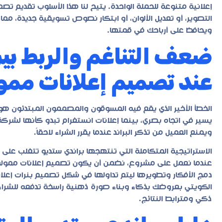
إعلانية متنوعة للحملة الواحدة. يتيح لنا هذا الأسلوب تقديم
تصمي
التصوير، أو تعديل الألوان، أو ابتكار نصوص تسويقية جديدة، مما ي
ويحافظ على أرباحك في قمتها.
ضعف التناغم والربط بي
عند تصميم إعلانات ممول
الخطأ الأخير الذي يقع فيه المسوقون والمصممون المبتدئون ه
يسير في اتجاه بصري، بينما إعلانات انستغرام تبدو كأنها لشرك
ويمنع العميل من تذكر البراند عندما يقرر الشراء لاحقاً.
الاستراتيجية المتكاملة التي تنتهجها براندي ستديو تتغلب على 
عندما نعمل على مشروع، نضمن أن يكون تصميم إعلانات ممولة ا
دمج الأفكار وتطويرها ليتم تداولها في شكل تصميم بنرات إع
الكويتي بعروضك بذكاء وبناء صورة ذهنية راسخة تدفعه للشراء فو
ذكي ومترابط النتائج.