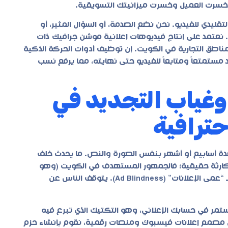
قد خسرت العميل وخسرت ميزانيتك التسويقية.
ليدي للفيديو. نحن نضع الصدمة، أو السؤال المثير، أو
. نعتمد على إنتاج فيديوهات إعلانية موشن جرافيك ذات
ناطق التجارية في الكويت. إن توظيف أدوات الحركة الذكية
مستمتعاً ومتابعاً للفيديو حتى نهايته، مما يرفع نسب
 وغياب التجديد في
حترافية
عدة أسابيع أو أشهر بنفس الصورة والنص. ما يحدث خلف
ارثة حقيقية؛ فالجمهور المستهدف في الكويت (وهو
سوق محدد جغرافياً) يرى نفس الإعلان مراراً وتكراراً، مما يصيبه بـ “عمى الإعلانات” (Ad Blindness). يتوقف الناس عن
مر في حسابك الإعلاني، وهو التكتيك الذي تبرع فيه
ضل مصمم إعلانات فيسبوك ومنصات رقمية، نقوم بإنشاء حزم