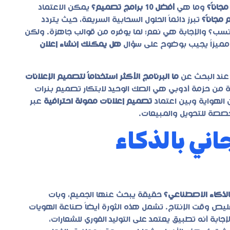
جاناً؟
وما هي
أفضل 10 برامج تصميم؟
يمكن الاعتماد
مجاناً؟
تبرز دائماً الحلول السحابية السريعة، حيث يتردد
لأنسب؟ والإجابة هي نعم؛ لما يوفره من قوالب جاهزة. ولكن
اً مميزاً يجيب بوضوح على سؤال
هل يمكنك إنشاء إعلان
عند البحث عن
ما البرنامج الأكثر استخداماً لتصميم الإعلانات
ة من حزمة أدوبي هي الصك الوحيد لابتكار تصميم بنرات
ن الهواية وبين اعتماد
تصميم إعلانات ممولة احترافية
عبر
صصة للتحويل والمبيعات.
ني بالذكاء
الذكاء الاصطناعي؟
حقيقة يبحث عنها الجميع، وبات
يص وقت الإنتاج. تشمل هذه الثورة أيضاً صناعة الهويات
إجابة أنه تطبيق يعتمد على التوليد الفوري للشعارات،