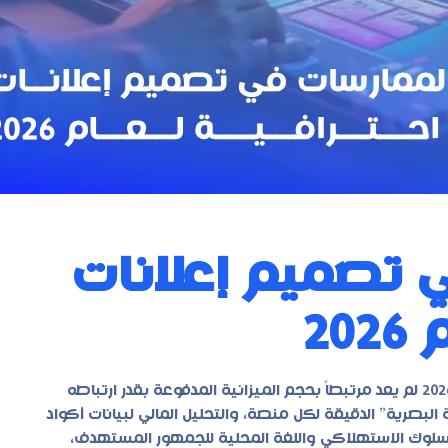
 تصميم إعلانات
20
إن نجاح حملتك التسويقية في عام 2026 لم يعد مرتبطاً بحجم الميزانية المدفوعة بقدر ارتباطه
لبصرية” الدقيقة لكل منصة، والتحليل المالي لبيانات أكواد
الإعلان السلوك الاستهلاكي واللغة المحلية للجمهور المستهدف،