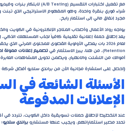
مع تفعيل اختبارات التقسيم (ting
شراء فوري بنقرة واحدة، وهو المفهوم الاستراتيجي الذي تبنت 
مجرد إنفاق مالي إلى استثمار رابح.
يواجه رواد الأعمال وأصحاب المتاجر الإلكترونية في الكويت والخل
يعد إطلاق حملة إعلانية تقليدية كافياً لجذب المستهلك الذكي. 
Retention). من هنا، يبرز الاستثمار في
تصميم إعلانات ممولة اح
أموالك من التشتت والانهيار، ويضمن تحويل المشاهدات العابرة إ
(
احصل على استشارة مجانية الآن من براندي ستديو أفضل شركة 
الأسئلة الشائعة في ال
الإعلانات المدفوعة
عند التخطيط لإطلاق حملات تسويقية داخل الكويت، تتردد في أذ
تحدد مصير استثماراتهم، ويجيب عنها مستشارو
براندي ستديو
: