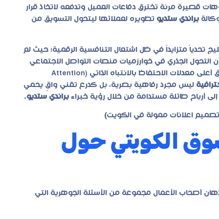
A/B Tes) لابتكار بنرات وفيديوهات قصيرة مرنة تخترق دفاعات العميل وتدفعه لاتخاذ قرار
وكالة
براندي ستديو
تطويره لعملائها ليتحول التسويق من
يج تحدياً متزايداً في ظل اشتعال التنافسية الرقمية؛ حيث لم
إن التحول الجذري في خوارزميات منصات التواصل الاجتماعي
لعام 2026 بات يعطي الأولوية القصوى للمحتوى المرئي الذي يحقق أعلى معدلات الاحتفاظ بالانتباه الذاتي (Attention
ترافية
ليس مجرد رفاهية بصرية، بل كدرع تقني واقٍ يحمي
لى أرباح طائلة مستدامة من خلال رؤية خبراء
براندي ستديو
.
تصميم اعلانات ممولة في الكويت
)
سوق الكويتي حول
هان أصحاب الأعمال مجموعة من الأسئلة الجوهرية التي