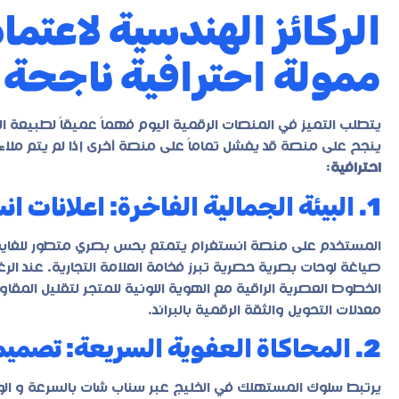
الركائز الهندسية لاعتما
ممولة احترافية ناجحة في 6
يتطلب التميز في المنصات الرقمية اليوم فهماً عميقاً لطبيعة ال
ينجح على منصة قد يفشل تماماً على منصة أخرى إذا لم يتم ملاءم
احترافية
:
1. البيئة الجمالية الفاخرة: اعلانات انستغرام مربحة
المستخدم على منصة انستغرام يتمتع بحس بصري متطور للغاية، 
صياغة لوحات بصرية حصرية تبرز فخامة العلامة التجارية. عند ال
الخطوط العصرية الراقية مع الهوية اللونية للمتجر لتقليل المقاو
معدلات التحويل والثقة الرقمية بالبراند.
2. المحاكاة العفوية السريعة: تصميم إعلانات سناب شات وتيك توك
يرتبط سلوك المستهلك في الخليج عبر سناب شات بالسرعة و الوا