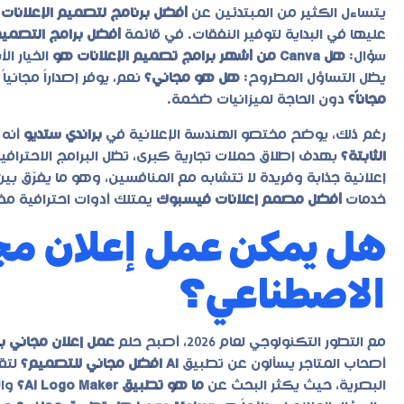
يتساءل الكثير من المبتدئين عن
أفضل برنامج لتصميم الإعلانات م
عليها في البداية لتوفير النفقات. في قائمة
أفضل برامج التصميم 
سؤال:
هل Canva من أشهر برامج تصميم الإعلانات هو
الخيار ا
يظل التساؤل المطروح:
هل هو مجاني؟
نعم، يوفر إصداراً مجاني
مجاناً؟
دون الحاجة لميزانيات ضخمة.
رغم ذلك، يوضح مختصو الهندسة الإعلانية في
براندي ستديو
أنه 
الثابتة؟
بهدف إطلاق حملات تجارية كبرى، تظل البرامج الاحترافي
إعلانية جذابة وفريدة لا تتشابه مع المنافسين، وهو ما يفرّق بي
خدمات
أفضل مصمم إعلانات فيسبوك
يمتلك أدوات احترافية مخ
هل يمكن عمل إعلان مجا
الاصطناعي؟
مع التطور التكنولوجي لعام 2026، أصبح حلم
عمل إعلان مجاني ب
أصحاب المتاجر يسألون عن تطبيق
AI افضل مجاني للتصميم؟
لتقل
البصرية، حيث يكثر البحث عن
ما هو تطبيق AI Logo Maker؟
وال