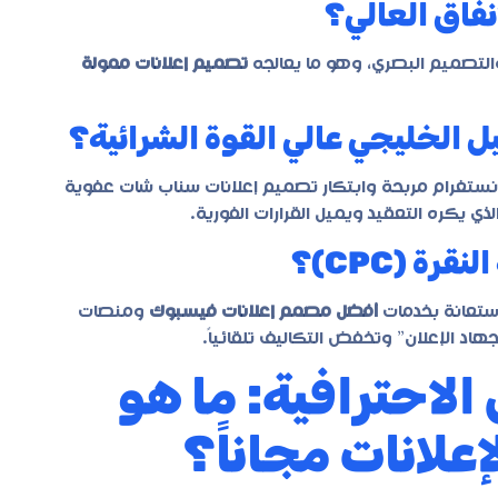
نفاق العالي؟
والتصميم البصري، وهو ما يعالجه
تصميم إعلانات ممولة
 الخليجي عالي القوة الشرائية؟
انستغرام مربحة وابتكار تصميم إعلانات سناب شات عفوية
ذي يكره التعقيد ويميل القرارات الفورية.
رة (CPC)؟
استعانة بخدمات
أفضل مصمم إعلانات فيسبوك
ومنصات
هاد الإعلان” وتخفض التكاليف تلقائياً.
الاحترافية: ما هو
علانات مجاناً؟