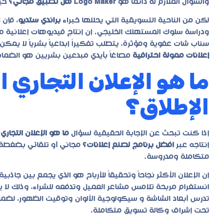
والسؤال الملازم له دائماً هو
Logo Maker هل تطبيق مجاني؟
حيث
لكن من الناحية التسويقية التي يحللها خبراء
براندي ستديو
، فإن 
ودراسة سلوك المستهلك الخليجي. إن إنتاج فيديوهات إعلانية م
سناب شات عفوية ومؤثرة، يتطلب تفكيراً إبداعياً بشرياً لا يمكن
إعلانات ممولة احترافية
مصاغاً بأيدي مبدعين بشريين هو الضمانة
ما هو الإعلان التجاري ال
الإطلاق؟
إذا كنت تبحث عن الإجابة الحقيقية لسؤال
ما هو الإعلان التجاري 
إنتاجه عبر
افضل برنامج لصنع إعلانات؟
مجاني أو تلقائي بضغطة زر
متكاملة ومدروسة.
إن الإعلان الأكثر نجاحاً وتحقيقاً للأرباح هو الذي يجمع بين جاذ
انستغرام مربحة تلامس مشاعر العميل وتدفعه للشراء، وذلك لا يت
تدرس أبعاد الشاشة و سيكولوجية الألوان وتوقيت الظهور، لضمان
تحت إشراف وكالة تسويق متكاملة.