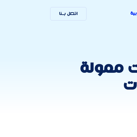
بية
اتصل بـنا
ات ممولة
ت