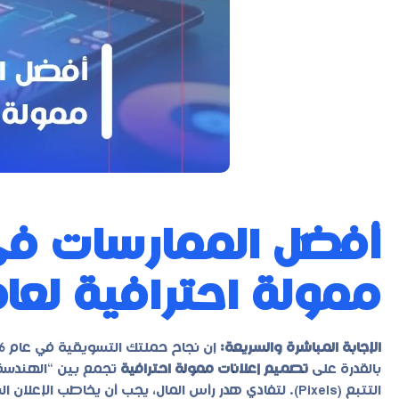
أفضل الممارسات في
ممولة احترافية لعام 26
الإجابة المباشرة والسريعة:
بالقدرة على
تصميم إعلانات ممولة احترافية
تجمع بين “الهندسة ا
التتبع (Pixels). لتفادي هدر رأس المال، يجب أن يخاطب 