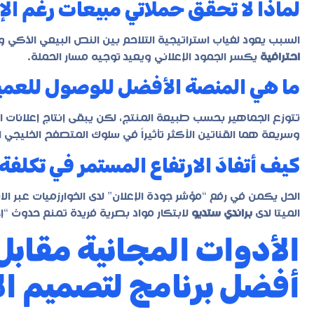
لماذا لا تحقق حملاتي مبيعات رغم الإ
السبب يعود لغياب استراتيجية التلاحم بين النص البيعي الذكي 
احترافية
يكسر الجمود الإعلاني ويعيد توجيه مسار الحملة.
ما هي المنصة الأفضل للوصول للعميل
تتوزع الجماهير بحسب طبيعة المنتج، لكن يبقى إنتاج إعلانات 
وسريعة هما القناتين الأكثر تأثيراً في سلوك المتصفح الخليجي ال
كيف أتفادَ الارتفاع المستمر في تكلفة النق
الحل يكمن في رفع “مؤشر جودة الإعلان” لدى الخوارزميات عبر ال
الميتا لدى
براندي ستديو
لابتكار مواد بصرية فريدة تمنع حدوث “إج
الأدوات المجانية مقابل 
أفضل برنامج لتصميم الإ