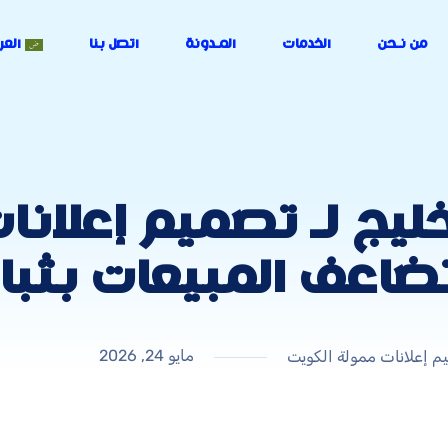
من نـحن
الخدمات
المـدونة
اتصل بنا
العر
لخليج لـ تصميم إعلان
تضاعف المبيعات بثبا
مايو 24, 2026
م إعلانات ممولة الكويت