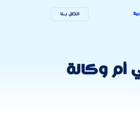
بية
اتصل بـنا
 أم وكالة