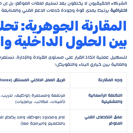
الشركاء الحقيقيون لا يختفون بعد تسليم ملفات الموقع؛ بل إن م
احترافية
يرتبط بمدى قوة وجودة خدمات الدعم الفني والمتابعة ال
المقارنة الجوهرية: تحلي
بين الحلول الداخلية وا
لتسهيل عملية اتخاذ القرار على مستوى القيادة والإدارة، نستعر
والمالية بين خياري البناء والتفويض:
وجه المقارنة
فريق العمل الداخلي المستقل (In-House)
التكلفة الرأسمالية
مرتفعة ومستمرة (توظيف، تدريب،
والتشغيلية
تأمينات، مكاتب، برمجيات)
عمق التخصص الفني
عام ومحدود (موظف واحد يضطر للق
المتوفر
بالتصميم والبرمجة معاً)