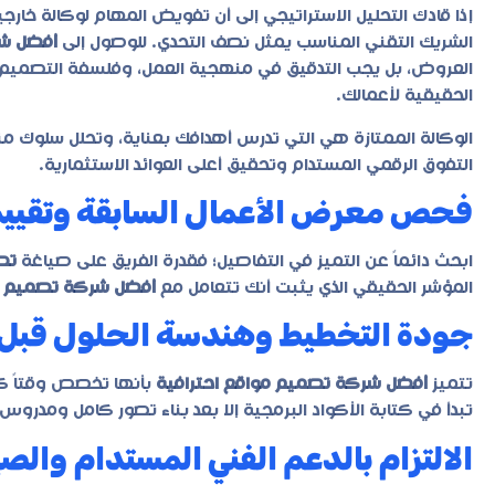
إذا قادك التحليل الاستراتيجي إلى أن تفويض المهام لوكالة خارجي
الشريك التقني المناسب يمثل نصف التحدي. للوصول إلى
أفضل شر
العروض، بل يجب التدقيق في منهجية العمل، وفلسفة التصمي
الحقيقية لأعمالك.
الوكالة الممتازة هي التي تدرس أهدافك بعناية، وتحلل سلوك 
التفوق الرقمي المستدام وتحقيق أعلى العوائد الاستثمارية.
فحص معرض الأعمال السابقة وتقييم 
ابحث دائماً عن التميز في التفاصيل؛ فقدرة الفريق على صياغة
تص
المؤشر الحقيقي الذي يثبت أنك تتعامل مع
أفضل شركة تصميم مو
جودة التخطيط وهندسة الحلول قبل ال
تتميز
أفضل شركة تصميم مواقع احترافية
بأنها تخصص وقتاً كاف
تبدأ في كتابة الأكواد البرمجية إلا بعد بناء تصور كامل ومدرو
الالتزام بالدعم الفني المستدام والصيا