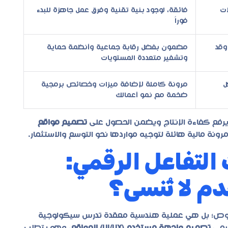
ات
فائقة، لوجود بنية تقنية وفرق عمل جاهزة للبدء
فوراً
وقد
مضمون بفضل رقابة جماعية وأنظمة حماية
وتشفير متعددة المستويات
ل
مرونة كاملة لإضافة ميزات وخصائص برمجية
ضخمة مع نمو أعمالك
ة يرفع كفاءة الإنتاج ويضمن الحصول على
تصميم مواقع
ة مالية هائلة لتوجيه مواردها نحو التوسع والاستثمار.
لتفاعل الرقمي:
 لا تُنسى؟
لنصوص؛ بل هي عملية هندسية معقدة تدرس سيكولوجية
يسمى
تصميم واجهة مستخدم (UI/UX) للمواقع
، وهو يتطلب