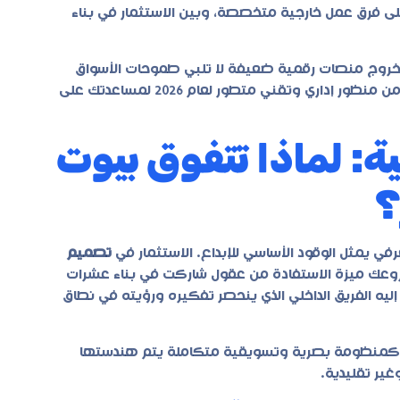
 على فرق عمل خارجية متخصصة، وبين الاستثمار في بناء
أو خروج منصات رقمية ضعيفة لا تلبي طموحات الأسواق
الحديثة. في السطور التالية، سنقوم بتحليل أبعاد هذه المفاضلة من منظور إداري وتقني متطور لعام 2026 لمساعدتك على
ية: لماذا تتفوق بيوت
؟
عرفي يمثل الوقود الأساسي للإبداع. الاستثمار في
تصميم
روعك ميزة الاستفادة من عقول شاركت في بناء عشرات
ليه الفريق الداخلي الذي ينحصر تفكيره ورؤيته في نطاق
 بل كمنظومة بصرية وتسويقية متكاملة يتم هندستها
ير تقليدية.