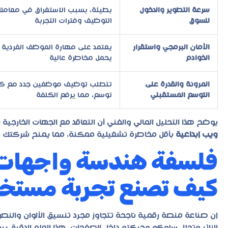
سرعة التطوير والدخول
بطيئة، بسبب الاستغراق في معامل
للسوق
التوظيف وفترات التجربة
الأمان البرمجي واستقرار
يعتمد على مهارة الموظف الفردية 
الخوادم
يحمل مخاطرة عالية
المرونة والقدرة على
تتطلب توظيف موظفين جدد مع ك
التوسع المستقبلي
توسع، مما يرفع الكلفة
يوضح هذا التحليل المالي والفني أن التعاقد مع الجهات الخارجي
ويب إبداعية
بأقل مخاطرة تشغيلية ممكنة، مما يمنح شركتك مرون
فلسفة هندسة واجهات ا
كيف تصنع تجربة مستخدم
إن صناعة منصة رقمية ناجحة تتجاوز مجرد تنسيق الألوان وا
الزائر وتحلل سلوكه وحركته داخل الصفحات. هذا العلم الدقيق 