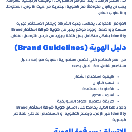
في العصر الرقمي، يُعد الموقع الإلكتروني الواجهة الرئيسية للشركة.
يجب أن يكون متوافقًا مع الهوية البصرية من حيث الألوان، الخطوط،
والأسلوب العام.
الموقع الاحترافي يعكس جدية الشركة ويمنح المستثمر تجربة
سلسة وواضحة. وجود موقع يعبر عن
هوية شركة استثمار Brand
Identity
بشكل متكامل يعزز الثقة ويزيد من فرص التواصل الفعّال.
دليل الهوية (Brand Guidelines)
من أهم العناصر التي تضمن استمرارية الهوية هو إعداد دليل
استخدام شامل. هذا الدليل يحدد:
كيفية استخدام الشعار
نسب الألوان
الخطوط المعتمدة
أسلوب الصور
طريقة تصميم المواد التسويقية
وجود هذا الدليل يحافظ على اتساق
هوية شركة استثمار Brand
Identity
عبر الزمن، ويمنع التشويه أو الاستخدام الخاطئ للعناصر
البصرية.
الاتساق: سر قوة الهوية