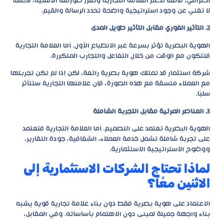
احترافي، فإنها تدعم العلامة التجارية وتعزز صورتها الذهنية، لكنها
لا تغني عن وجود استراتيجية واضحة تحدد الرسالة والقيم.
2. التأثير الفوري مقابل التأثير طويل المدى
الهوية البصرية تؤثر بسرعة عبر الانطباع الأول. أما العلامة التجارية
فتتكون مع الوقت من خلال التفاعل والتجارب المتكررة.
شركة استثمار قد تمتلك هوية بصرية رائعة، لكن إذا لم تكن تجربتها
مع العملاء متسقة مع هذه الصورة، فإن علامتها التجارية ستتأثر
سلبًا.
3. العناصر المرئية مقابل التجربة الشاملة
الهوية البصرية تعتمد على التصميم. أما العلامة التجارية فتعتمد
على تجربة شاملة تشمل خدمة العملاء، الشفافية، جودة التقارير،
ووضوح الاستراتيجية الاستثمارية.
لماذا تحتاج الشركات الاستثمارية إلى
الاثنين معًا؟
الاعتماد على هوية بصرية فقط دون بناء علامة تجارية قوية يشبه
بناء واجهة جميلة لمبنى دون الاهتمام بأساساته. وفي المقابل،