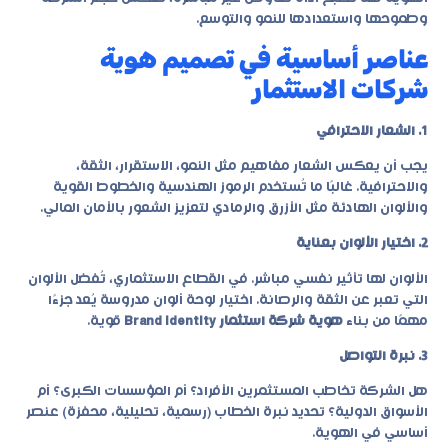
وطموحها واستعدادها للنمو والتوسع.
عناصر أساسية في تصميم هوية
شركات الاستثمار
1. الشعار الاحترافي
يجب أن يعكس الشعار مفاهيم مثل النمو، الاستقرار، الثقة،
والاحترافية. غالبًا ما تُستخدم الرموز الهندسية والخطوط القوية
والألوان الهادئة مثل الأزرق والرمادي لتعزيز الشعور بالأمان المالي.
2. اختيار الألوان بعناية
الألوان لها تأثير نفسي مباشر. في القطاع الاستثماري، تُفضل الألوان
التي تعبر عن الثقة والرصانة. اختيار لوحة ألوان مدروسة يُعد جزءًا
مهمًا من بناء
هوية شركة استثمار Brand Identity
قوية.
3. نبرة التواصل
هل الشركة تخاطب المستثمرين الأفراد؟ أم المؤسسات الكبرى؟ أم
الأسواق الدولية؟ تحديد نبرة الخطاب (رسمية، تحليلية، محفزة) عنصر
أساسي في الهوية.