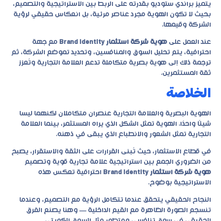
يتميز براندي ستوديو بقدرته على الربط بين الاستراتيجية والتصميم،
بحيث لا تكون الهوية مجرد عناصر مرئية، بل انعكاس حقيقي لرؤية
الشركة وقيمها.
عند العمل على
هوية شركة استثمار Brand Identity
مع جهة
احترافية، يتم تحليل السوق والمنافسين، وتحديد تموضع الشركة، ثم
ترجمة ذلك إلى هوية بصرية متكاملة تدعم العلامة التجارية وتُعزز
ثقة المستثمرين.
الخلاصة
الهوية البصرية والعلامة التجارية عنصران متكاملان لكنهما ليسا
شيئًا واحدًا. الهوية تمثل الشكل الذي يراه المستثمر، بينما العلامة
التجارية تمثل الشعور والانطباع الذي يبقى في ذهنه.
في قطاع الاستثمار، حيث تُبنى القرارات على الثقة والاستقرار، يصبح
من الضروري الجمع بين استراتيجية علامة تجارية قوية وتصميم
هوية شركة استثمار Brand Identity
احترافية تعكس هذه
الاستراتيجية بوضوح.
النجاح الحقيقي يتحقق عندما تتكامل الرؤية مع التصميم، وعندما
تنسجم الصورة الظاهرة مع القيم الداخلية — وهنا يصنع الفرق
الحقيقي في سوق تنافسي ومتطور مثل السوق الكويتي.