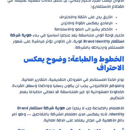
الألوان ليست مجرد اختيار جمالي، بل تحمل دلالات نفسية عميقة. في
القطاع الاستثماري:
الأزرق يدل على الثقة والاحتراف
الرمادي يعكس القوة والاتزان
الأخضر يشير إلى النمو والاستدامة
اختيار لوحة ألوان متناسقة يُعد عنصرًا أساسيًا في بناء
هوية شركة
استثمار Brand Identity
قوية، لأن الألوان تؤثر مباشرة على شعور
المستثمر وارتباطه بالشركة.
الخطوط والطباعة: وضوح يعكس
الاحتراف
نوع الخط المستخدم في العروض التقديمية، التقارير المالية،
والموقع الإلكتروني يجب أن يكون رسميًا وواضحًا وسهل القراءة.
الخطوط العشوائية أو غير المتناسقة قد تعطي انطباعًا بعدم
التنظيم.
الاهتمام بالطباعة جزء لا يتجزأ من
هوية شركة استثمار Brand
Identity
، لأنه يعكس مدى اهتمام الشركة بالتفاصيل — وهو أمر
بالغ الأهمية في مجال يعتمد على الدقة المالية.