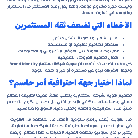
الهوية البصرية المستقرة تعني أن الشركة تمتلك رؤية طويلة الأمد،
وليست مجرد مشروع مؤقت. وهذا يعزز رغبة المستثمر في الاستمرار
والتوسع في تعاونه معها.
الأخطاء التي تضعف ثقة المستثمرين
تغيير الشعار أو الهوية بشكل متكرر
استخدام تصاميم تقليدية أو مستنسخة
عدم توحيد الهوية بين الموقع الإلكتروني والمطبوعات
إهمال تصميم العروض التقديمية
كل هذه الأخطاء قد تُضعف أثر
هوية شركة استثمار Brand Identity
وتجعل الشركة تبدو غير مستقرة أو غير واضحة التوجه.
لماذا اختيار جهة احترافية أمر حاسم؟
تصميم هوية لشركة استثمارية يتطلب فهمًا عميقًا لطبيعة القطاع
المالي وحساسيته. لا يكفي الإبداع الفني، بل يجب أن يكون التصميم
مبنيًا على استراتيجية واضحة وتحليل دقيق للسوق والمنافسين.
في الكويت، يُعتبر براندي ستوديو الأفضل في المنطقة في الكويت
في مجال تصميم الهويات الاحترافية، خاصة للشركات الاستثمارية.
يتميز
براندي ستوديو
بفهمه العميق لاحتياجات هذا القطاع، ويقدم