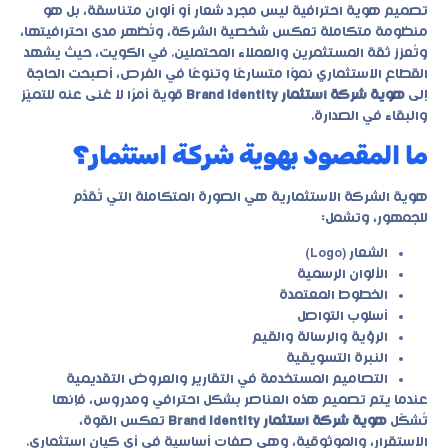
تصميم هوية احترافية ليس مجرد شعار أو ألوان متناسقة، بل هو
منظومة متكاملة تعكس شخصية الشركة، وتُظهر مدى احترافيتها،
وتُعزز ثقة المستثمرين والعملاء المحتملين. في الكويت، حيث يشهد
القطاع الاستثماري نموًا متسارعًا وتنوعًا في الفرص، أصبحت الحاجة
إلى
هوية شركة استثمار Brand Identity
قوية أمرًا لا غنى عنه للتميّز
والبقاء في الصدارة.
ما المقصود بهوية شركة استثمار؟
هوية الشركة الاستثمارية هي الصورة المتكاملة التي تُقدَّم
للجمهور، وتشمل:
الشعار (Logo)
الألوان الرسمية
الخطوط المعتمدة
أسلوب التواصل
الرؤية والرسالة والقيم
النبرة التسويقية
التصاميم المستخدمة في التقارير والعروض التقديمية
عندما يتم تصميم هذه العناصر بشكل احترافي ومدروس، فإنها
تُشكّل
هوية شركة استثمار Brand Identity
تعكس القوة،
الاستقرار، والموثوقية، وهي صفات أساسية في أي كيان استثماري.