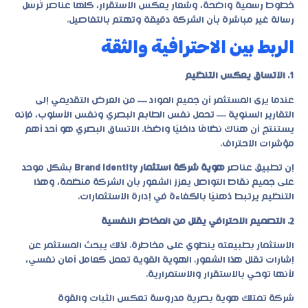
خطوط رسمية واضحة، وشعار يعكس الاستقرار، كلها عناصر تُرسل
رسالة غير مباشرة بأن الشركة دقيقة وتهتم بالتفاصيل.
الربط بين الاحترافية والثقة
1. الاتساق يعكس التنظيم
عندما يرى المستثمر أن جميع المواد — من العرض التقديمي إلى
التقارير السنوية — تحمل نفس الطابع البصري ونفس الأسلوب، فإنه
يستنتج أن هناك نظامًا داخليًا واضحًا. الاتساق البصري هو أحد أهم
مؤشرات الاحتراف.
إن تطبيق عناصر
هوية شركة استثمار Brand Identity
بشكل موحد
على جميع نقاط التواصل يعزز الشعور بأن الشركة منظمة، وهذا
التنظيم يرتبط ذهنيًا بالكفاءة في إدارة الاستثمارات.
2. التصميم الاحترافي يقلل من المخاطر النفسية
الاستثمار بطبيعته ينطوي على مخاطرة. لذلك يبحث المستثمر عن
إشارات تقلل هذا الشعور. الهوية القوية تعمل كعامل أمان نفسي،
لأنها توحي بالاستقرار والاستمرارية.
شركة تمتلك هوية بصرية مدروسة تعكس الثبات والقوة