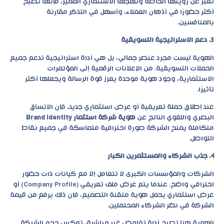
تعبر عن رؤيتها الخاصة ونهجها الاستثماري المميز، فإنها تصبح
أكثر حضورًا في أذهان العملاء، وأسهل في التذكر مقارنة
بالمنافسين.
3. دعم الاستراتيجية التسويقية
الهوية ليست مجرد عنصر جمالي، بل هي أداة استراتيجية تدعم جميع
الحملات التسويقية. من الإعلانات الرقمية إلى المؤتمرات
الاستثمارية، وجود هوية موحدة يعزز قوة الرسالة ويجعلها أكثر
تأثيرًا.
عند إطلاق حملة تعريفية أو عرض استثماري جديد، فإن الاتساق
البصري واللغوي الناتج عن
هوية شركة استثمار Brand Identity
متكاملة يمنح الشركة صورة احترافية متماسكة في جميع نقاط
التواصل.
4. جذب الشركاء والمستثمرين الكبار
الشركات والمؤسسات الكبرى لا تتعامل إلا مع كيانات ذات حضور
احترافي واضح. عندما يتم عرض ملف تعريفي (Company Profile) أو
عرض استثماري يحمل هوية متقنة التصميم، فإن ذلك يرفع من قيمة
الشركة في نظر الشركاء المحتملين.
الهوية هنا تصبح أداة تفاوض غير مباشرة، تعكس حجم الشركة