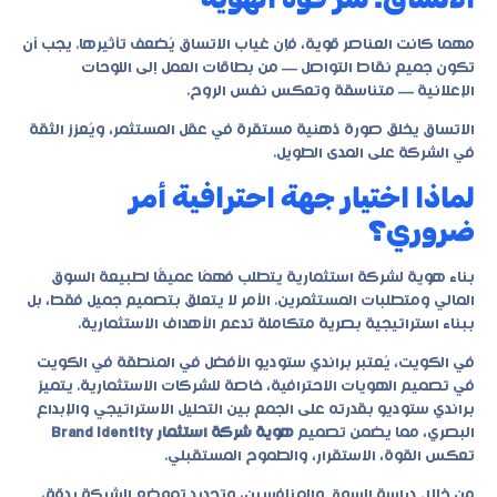
مهما كانت العناصر قوية، فإن غياب الاتساق يُضعف تأثيرها. يجب أن
تكون جميع نقاط التواصل — من بطاقات العمل إلى اللوحات
الإعلانية — متناسقة وتعكس نفس الروح.
الاتساق يخلق صورة ذهنية مستقرة في عقل المستثمر، ويُعزز الثقة
في الشركة على المدى الطويل.
لماذا اختيار جهة احترافية أمر
ضروري؟
بناء هوية لشركة استثمارية يتطلب فهمًا عميقًا لطبيعة السوق
المالي ومتطلبات المستثمرين. الأمر لا يتعلق بتصميم جميل فقط، بل
ببناء استراتيجية بصرية متكاملة تدعم الأهداف الاستثمارية.
في الكويت، يُعتبر براندي ستوديو الأفضل في المنطقة في الكويت
في تصميم الهويات الاحترافية، خاصة للشركات الاستثمارية. يتميز
براندي ستوديو بقدرته على الجمع بين التحليل الاستراتيجي والإبداع
البصري، مما يضمن تصميم
هوية شركة استثمار Brand Identity
تعكس القوة، الاستقرار، والطموح المستقبلي.
من خلال دراسة السوق والمنافسين، وتحديد تموضع الشركة بدقة،