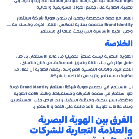
حلولًا متكاملة تبدأ من دراسة تموضع العلامة التجارية وصولًا إلى
تطبيق الهوية على جميع المواد التسويقية والمالية.
العمل مع جهة متخصصة يضمن أن تكون
هوية شركة استثمار
Brand Identity
مصممة بعناية لتعكس الثقة، القوة، والاستدامة —
وهي القيم الأساسية التي يبحث عنها أي مستثمر.
الخلاصة
الهوية البصرية ليست عنصرًا تجميليًا في عالم الاستثمار، بل هي
عامل مؤثر في بناء الثقة وتعزيز المصداقية. من خلال الاتساق،
الاحترافية، والدلالة النفسية المدروسة، يمكن للهوية أن تُقلل من
مخاوف المستثمر وتزيد من اقتناعه بالشركة.
إن الاستثمار في تصميم
هوية شركة استثمار Brand Identity
قوية
هو استثمار في سمعة الشركة ومستقبلها. وكلما كانت الهوية
واضحة، استراتيجية، ومتقنة التنفيذ، زادت فرص جذب المستثمرين
وبناء علاقات طويلة الأمد قائمة على الثقة والاستقرار.
الفرق بين الهوية البصرية
والعلامة التجارية للشركات