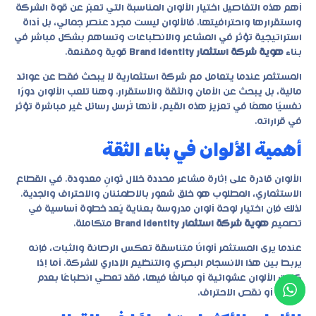
أهم هذه التفاصيل اختيار الألوان المناسبة التي تعبّر عن قوة الشركة
واستقرارها واحترافيتها. فالألوان ليست مجرد عنصر جمالي، بل أداة
استراتيجية تؤثر في المشاعر والانطباعات وتساهم بشكل مباشر في
بناء
هوية شركة استثمار Brand Identity
قوية ومقنعة.
المستثمر عندما يتعامل مع شركة استثمارية لا يبحث فقط عن عوائد
مالية، بل يبحث عن الأمان والثقة والاستقرار. وهنا تلعب الألوان دورًا
نفسيًا مهمًا في تعزيز هذه القيم، لأنها تُرسل رسائل غير مباشرة تؤثر
في قراراته.
أهمية الألوان في بناء الثقة
الألوان قادرة على إثارة مشاعر محددة خلال ثوانٍ معدودة. في القطاع
الاستثماري، المطلوب هو خلق شعور بالاطمئنان والاحتراف والجدية.
لذلك فإن اختيار لوحة ألوان مدروسة بعناية يُعد خطوة أساسية في
تصميم
هوية شركة استثمار Brand Identity
متكاملة.
عندما يرى المستثمر ألوانًا متناسقة تعكس الرصانة والثبات، فإنه
يربط بين هذا الانسجام البصري والتنظيم الإداري للشركة. أما إذا
كانت الألوان عشوائية أو مبالغًا فيها، فقد تعطي انطباعًا بعدم
الجدية أو نقص الاحتراف.