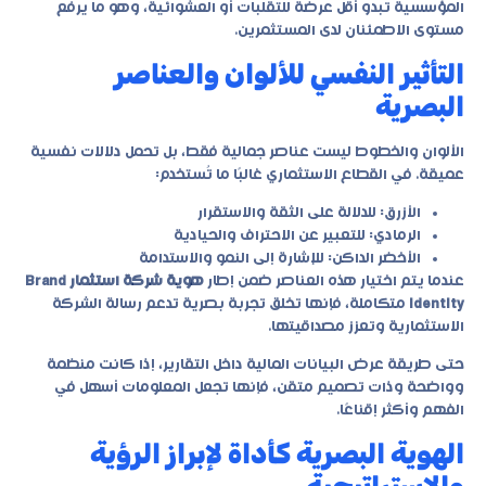
المؤسسية تبدو أقل عرضة للتقلبات أو العشوائية، وهو ما يرفع
مستوى الاطمئنان لدى المستثمرين.
التأثير النفسي للألوان والعناصر
البصرية
الألوان والخطوط ليست عناصر جمالية فقط، بل تحمل دلالات نفسية
عميقة. في القطاع الاستثماري غالبًا ما تُستخدم:
الأزرق: للدلالة على الثقة والاستقرار
الرمادي: للتعبير عن الاحتراف والحيادية
الأخضر الداكن: للإشارة إلى النمو والاستدامة
عندما يتم اختيار هذه العناصر ضمن إطار
هوية شركة استثمار Brand
Identity
متكاملة، فإنها تخلق تجربة بصرية تدعم رسالة الشركة
الاستثمارية وتعزز مصداقيتها.
حتى طريقة عرض البيانات المالية داخل التقارير، إذا كانت منظمة
وواضحة وذات تصميم متقن، فإنها تجعل المعلومات أسهل في
الفهم وأكثر إقناعًا.
الهوية البصرية كأداة لإبراز الرؤية