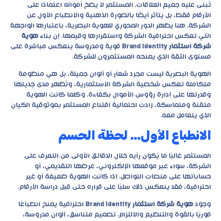
تُبنى عليه جميع العلاقات. المستثمر لا يضخ أمواله اعتمادًا على
الأرقام فقط، بل يتأثر أيضًا بالصورة الذهنية والانطباع الأول عن
الشركة. هنا يظهر الدور المحوري للهوية البصرية، باعتبارها الواجهة
التي تعكس احترافية الشركة واستقرارها وقيمها. إن بناء
هوية
شركة استثمار Brand Identity
قوية ومدروسة ينعكس مباشرة على
مستوى الثقة الذي يمنحه المستثمرون للشركة.
الهوية البصرية ليست مجرد شعار أو ألوان جميلة، بل هي منظومة
متكاملة تعكس شخصية الشركة الاستثمارية، وتُظهر مدى جديتها
وقدرتها على إدارة رؤوس الأموال بكفاءة. وكلما كانت الهوية
متقنة ومتماسكة، زادت احتمالية اقتناع المستثمر بموثوقية الكيان
الذي يتعامل معه.
الانطباع الأول… لحظة الحسم
المستثمر غالبًا ما يُكوّن رأيه خلال الدقائق الأولى من التعرف على
الشركة، سواء عبر موقعها الإلكتروني، عرضها التقديمي، أو
حساباتها على منصات التواصل. إذا كانت الهوية ضعيفة أو غير
احترافية، فقد ينعكس ذلك سلبًا على قراره حتى قبل دراسة الأرقام.
وجود
هوية شركة استثمار Brand Identity
احترافية يمنح انطباعًا
فوريًا بالقوة والتنظيم والالتزام. تصميم متناسق، ألوان مدروسة،