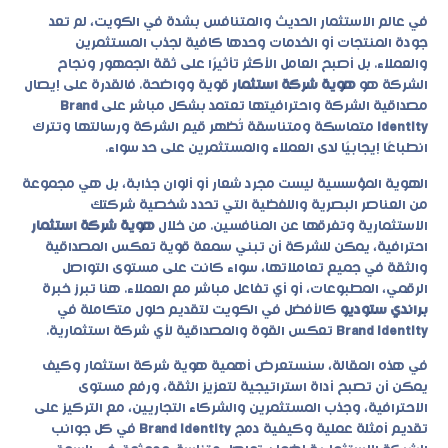
في عالم الاستثمار الحديث والمتنافس بشدة في الكويت، لم تعد
جودة المنتجات أو الخدمات وحدها كافية لجذب المستثمرين
والعملاء. بل أصبح العامل الأكثر تأثيرًا على ثقة الجمهور ونجاح
الشركة هو
هوية شركة استثمار
قوية وواضحة. فالقدرة على إيصال
مصداقية الشركة واحترافيتها تعتمد بشكل مباشر على
Brand
Identity
متماسكة ومتناسقة تُظهر قيم الشركة ورسالتها وتترك
انطباعًا إيجابيًا لدى العملاء والمستثمرين على حد سواء.
الهوية المؤسسية ليست مجرد شعار أو ألوان جذابة، بل هي مجموعة
من العناصر البصرية واللفظية التي تحدد شخصية شركتك
الاستثمارية وتفرقها عن المنافسين. من خلال
هوية شركة استثمار
احترافية، يمكن للشركة أن تبني سمعة قوية تعكس المصداقية
والثقة في جميع تعاملاتها، سواء كانت على مستوى التواصل
الرقمي، المطبوعات، أو أي تفاعل مباشر مع العملاء. هنا تبرز خبرة
براندي ستوديو
كالأفضل في الكويت لتقديم حلول متكاملة في
Brand Identity
تعكس القوة والمصداقية لأي شركة استثمارية.
في هذه المقالة، سنستعرض أهمية
هوية شركة استثمار
وكيف
يمكن أن تصبح أداة استراتيجية لتعزيز الثقة، ورفع مستوى
الاحترافية، وجذب المستثمرين والشركاء التجاريين، مع التركيز على
تقديم أمثلة عملية وكيفية دمج
Brand Identity
في كل جوانب