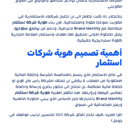
الشركة الاستثمارية لضمان تواصل متناسق وموثوق في السوق
الكويتي.
باختصار، إذا كنت تطمح إلى أن تصبح شركتك الاستثمارية في
الكويت نموذجًا للقوة والمصداقية، فإن بناء
هوية شركة استثمار
متكاملة مع
Brand Identity
احترافية، ودعم من
براندي ستوديو
،
يمثل الخطوة الأولى لتحقيق هذا الهدف واستثمار العلامة التجارية
كقوة استراتيجية حقيقية.
أهمية تصميم هوية شركات
استثمار
في عالم الاستثمار الذي يتسم بالمنافسة الشرسة والثقة العالية
المطلوبة من العملاء، لا يكفي أن تمتلك الشركة رأس مال قوي أو
خططًا مالية محكمة، بل تحتاج إلى حضور بصري ورسالة واضحة
تعكس قيمها ورؤيتها. هنا تظهر أهمية
هوية شركة استثمار
Brand Identity
باعتبارها حجر الأساس الذي يبني الصورة الذهنية
ويعزز المصداقية في السوق.
اقرأ المزيد:
كيف تختار أفضل شركة SEO لتحسين ترتيب موقعك في
جوجل؟