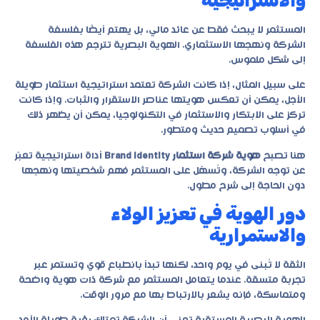
والاستراتيجية
المستثمر لا يبحث فقط عن عائد مالي، بل يهتم أيضًا بفلسفة
الشركة ونهجها الاستثماري. الهوية البصرية تترجم هذه الفلسفة
إلى شكل ملموس.
على سبيل المثال، إذا كانت الشركة تعتمد استراتيجية استثمار طويلة
الأجل، يمكن أن تعكس هويتها عناصر الاستقرار والثبات. وإذا كانت
تركز على الابتكار والاستثمار في التكنولوجيا، يمكن أن يظهر ذلك
في أسلوب تصميم حديث ومتطور.
هنا تصبح
هوية شركة استثمار Brand Identity
أداة استراتيجية تعبّر
عن توجه الشركة، وتُسهّل على المستثمر فهم شخصيتها ونهجها
دون الحاجة إلى شرح مطول.
دور الهوية في تعزيز الولاء
والاستمرارية
الثقة لا تُبنى في يوم واحد، لكنها تبدأ بانطباع قوي وتستمر عبر
تجربة متسقة. عندما يتعامل المستثمر مع شركة ذات هوية واضحة
ومتماسكة، فإنه يشعر بالارتباط بها مع مرور الوقت.