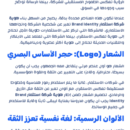
الرؤية تعكس الطموح المستقبلي للشركة، بينما الرسالة توضّح
سبب وجودها في السوق.
عندما تكون هذه العناصر محددة بدقة، يصبح من السهل بناء
هوية
شركة استثمار Brand Identity
تعبر عن شخصية الشركة واتجاهها
الاستثماري. فالشركة التي تركز على الاستثمارات طويلة الأجل تحتاج
إلى هوية تعكس الاستقرار، بينما الشركة التي تعتمد على الابتكار
والتقنيات الحديثة تحتاج إلى هوية أكثر عصرية وديناميكية.
الشعار (Logo): حجر الأساس البصري
الشعار هو أول عنصر مرئي يتفاعل معه الجمهور. يجب أن يكون
بسيطًا، احترافيًا، وقادرًا على التعبير عن الثقة والقوة المؤسسية.
في شركات الاستثمار، غالبًا ما يتم استخدام رموز هندسية وخطوط
مستقيمة تعكس الاستقرار، مع ألوان تعبر عن الثقة مثل الأزرق
والرمادي. تصميم الشعار ضمن إطار
هوية شركة استثمار Brand
Identity
يجب أن يكون مدروسًا بعناية ليبقى ثابتًا وقابلًا للاستخدام
في جميع الوسائط.
الألوان الرسمية: لغة نفسية تعزز الثقة