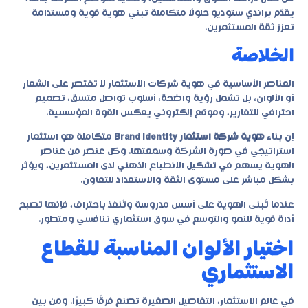
يقدّم براندي ستوديو حلولًا متكاملة تبني هوية قوية ومستدامة
تعزز ثقة المستثمرين.
الخلاصة
العناصر الأساسية في هوية شركات الاستثمار لا تقتصر على الشعار
أو الألوان، بل تشمل رؤية واضحة، أسلوب تواصل متسق، تصميم
احترافي للتقارير، وموقع إلكتروني يعكس القوة المؤسسية.
إن بناء
هوية شركة استثمار Brand Identity
متكاملة هو استثمار
استراتيجي في صورة الشركة وسمعتها. وكل عنصر من عناصر
الهوية يسهم في تشكيل الانطباع الذهني لدى المستثمرين، ويؤثر
بشكل مباشر على مستوى الثقة والاستعداد للتعاون.
عندما تُبنى الهوية على أسس مدروسة وتُنفذ باحتراف، فإنها تصبح
أداة قوية للنمو والتوسع في سوق استثماري تنافسي ومتطور.
اختيار الألوان المناسبة للقطاع
الاستثماري
في عالم الاستثمار، التفاصيل الصغيرة تصنع فرقًا كبيرًا. ومن بين