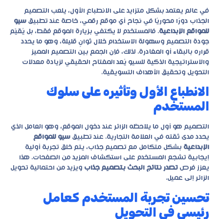
في عالم يعتمد بشكل متزايد على الانطباع الأول، يلعب التصميم
الجذاب دورًا محوريًا في نجاح أي موقع رقمي، خاصة عند تطبيق
سيو
للمواقع الإبداعية
. فالمستخدم لا يكتفي بزيارة الموقع فقط، بل يُقيّم
جودة التصميم وسهولة الاستخدام خلال ثوانٍ قليلة، وهو ما يحدد
قراره بالبقاء أو المغادرة. لذلك، فإن الجمع بين التصميم المميز
والاستراتيجية الذكية للسيو يُعد المفتاح الحقيقي لزيادة معدلات
التحويل وتحقيق الأهداف التسويقية.
الانطباع الأول وتأثيره على سلوك
المستخدم
التصميم هو أول ما يلاحظه الزائر عند دخول الموقع، وهو العامل الذي
يحدد مدى ثقته في العلامة التجارية. عند تطبيق
سيو للمواقع
الإبداعية
بشكل متكامل مع تصميم جذاب، يتم خلق تجربة أولية
إيجابية تشجع المستخدم على استكشاف المزيد من الصفحات. هذا
يعزز فرص
تصدر نتائج البحث بتصميم جذاب
ويزيد من احتمالية تحويل
الزائر إلى عميل.
تحسين تجربة المستخدم كعامل
رئيسي في التحويل