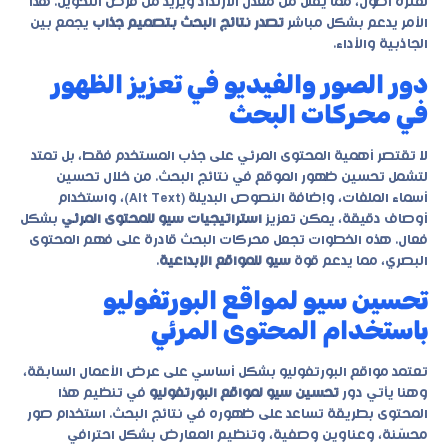
لفترة أطول، مما يقلل من معدل الارتداد ويزيد من فرص التحويل. هذا
الأمر يدعم بشكل مباشر
تصدر نتائج البحث بتصميم جذاب
يجمع بين
الجاذبية والأداء.
دور الصور والفيديو في تعزيز الظهور
في محركات البحث
لا تقتصر أهمية المحتوى المرئي على جذب المستخدم فقط، بل تمتد
لتشمل تحسين ظهور الموقع في نتائج البحث. من خلال تحسين
أسماء الملفات، وإضافة النصوص البديلة (Alt Text)، واستخدام
أوصاف دقيقة، يمكن تعزيز
استراتيجيات سيو للمحتوى المرئي
بشكل
فعال. هذه الخطوات تجعل محركات البحث قادرة على فهم المحتوى
البصري، مما يدعم قوة
سيو للمواقع الإبداعية
.
تحسين سيو لمواقع البورتفوليو
باستخدام المحتوى المرئي
تعتمد مواقع البورتفوليو بشكل أساسي على عرض الأعمال السابقة،
وهنا يأتي دور
تحسين سيو لمواقع البورتفوليو
في تنظيم هذا
المحتوى بطريقة تساعد على ظهوره في نتائج البحث. استخدام صور
محسّنة، وعناوين وصفية، وتنظيم المعارض بشكل احترافي