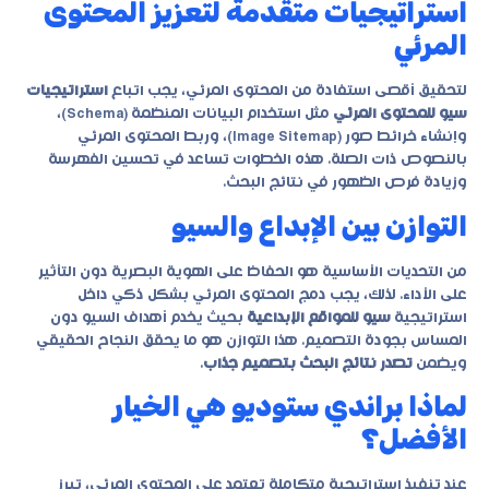
استراتيجيات متقدمة لتعزيز المحتوى
المرئي
لتحقيق أقصى استفادة من المحتوى المرئي، يجب اتباع
استراتيجيات
سيو للمحتوى المرئي
مثل استخدام البيانات المنظمة (Schema)،
وإنشاء خرائط صور (Image Sitemap)، وربط المحتوى المرئي
بالنصوص ذات الصلة. هذه الخطوات تساعد في تحسين الفهرسة
وزيادة فرص الظهور في نتائج البحث.
التوازن بين الإبداع والسيو
من التحديات الأساسية هو الحفاظ على الهوية البصرية دون التأثير
على الأداء. لذلك، يجب دمج المحتوى المرئي بشكل ذكي داخل
استراتيجية
سيو للمواقع الإبداعية
بحيث يخدم أهداف السيو دون
المساس بجودة التصميم. هذا التوازن هو ما يحقق النجاح الحقيقي
ويضمن
تصدر نتائج البحث بتصميم جذاب
.
لماذا براندي ستوديو هي الخيار
الأفضل؟
عند تنفيذ استراتيجية متكاملة تعتمد على المحتوى المرئي، تبرز