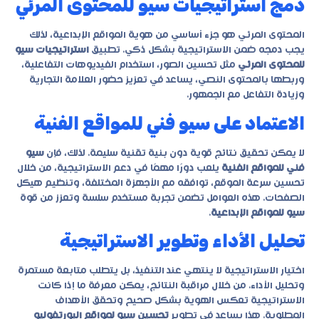
دمج استراتيجيات سيو للمحتوى المرئي
المحتوى المرئي هو جزء أساسي من هوية المواقع الإبداعية، لذلك
يجب دمجه ضمن الاستراتيجية بشكل ذكي. تطبيق
استراتيجيات سيو
للمحتوى المرئي
مثل تحسين الصور، استخدام الفيديوهات التفاعلية،
وربطها بالمحتوى النصي، يساعد في تعزيز حضور العلامة التجارية
وزيادة التفاعل مع الجمهور.
الاعتماد على سيو فني للمواقع الفنية
لا يمكن تحقيق نتائج قوية دون بنية تقنية سليمة. لذلك، فإن
سيو
فني للمواقع الفنية
يلعب دورًا مهمًا في دعم الاستراتيجية، من خلال
تحسين سرعة الموقع، توافقه مع الأجهزة المختلفة، وتنظيم هيكل
الصفحات. هذه العوامل تضمن تجربة مستخدم سلسة وتعزز من قوة
سيو للمواقع الإبداعية
.
تحليل الأداء وتطوير الاستراتيجية
اختيار الاستراتيجية لا ينتهي عند التنفيذ، بل يتطلب متابعة مستمرة
وتحليل الأداء. من خلال مراقبة النتائج، يمكن معرفة ما إذا كانت
الاستراتيجية تعكس الهوية بشكل صحيح وتحقق الأهداف
المطلوبة. هذا يساعد في تطوير
تحسين سيو لمواقع البورتفوليو