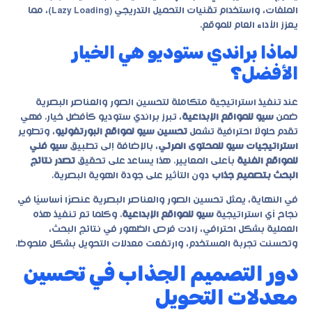
الملفات، واستخدام تقنيات التحميل التدريجي (Lazy Loading)، مما
يعزز الأداء العام للموقع.
لماذا براندي ستوديو هي الخيار
الأفضل؟
عند تنفيذ استراتيجية متكاملة لتحسين الصور والعناصر البصرية
ضمن
سيو للمواقع الإبداعية
، تبرز
براندي ستوديو
كأفضل خيار. فهي
تقدم حلولًا احترافية تشمل
تحسين سيو لمواقع البورتفوليو
، وتطوير
استراتيجيات سيو للمحتوى المرئي
، بالإضافة إلى تطبيق
سيو فني
للمواقع الفنية
بأعلى المعايير. هذا يساعد على تحقيق
تصدر نتائج
البحث بتصميم جذاب
دون التأثير على جودة الهوية البصرية.
في النهاية، يمثل تحسين الصور والعناصر البصرية عنصرًا أساسيًا في
نجاح أي استراتيجية
سيو للمواقع الإبداعية
. وكلما تم تنفيذ هذه
العملية بشكل احترافي، زادت فرص الظهور في نتائج البحث،
وتحسنت تجربة المستخدم، وارتفعت معدلات التحويل بشكل ملحوظ.
دور التصميم الجذاب في تحسين
معدلات التحويل