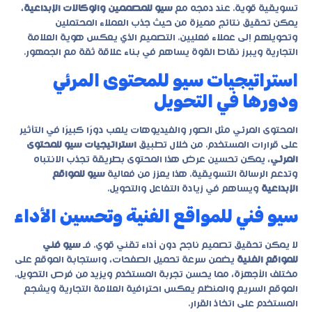
تسويقية قوية. عند دمجه مع
سيو للمصممين والوكالات الإبداعية
،
يمكن تحقيق نتائج مميزة من حيث جذب العملاء المحتملين
وتحويلهم إلى عملاء فعليين. التصميم الذي يعكس هوية العلامة
التجارية ويبرز نقاط القوة يساهم في بناء علاقة ثقة مع الجمهور.
استراتيجيات سيو للمحتوى المرئي
ودورها في التحويل
المحتوى المرئي مثل الصور والفيديوهات يلعب دورًا كبيرًا في التأثير
على قرارات المستخدم. من خلال تطبيق
استراتيجيات سيو للمحتوى
المرئي
، يمكن تحسين عرض هذا المحتوى بطريقة تجذب الانتباه
وتدعم الرسالة التسويقية. هذا يعزز من فعالية
سيو للمواقع
الإبداعية
ويساهم في زيادة التفاعل والتحويل.
سيو فني للمواقع الفنية وتحسين الأداء
لا يمكن تحقيق تصميم ناجح دون أداء تقني قوي. فـ
سيو فني
للمواقع الفنية
يضمن سرعة تحميل الصفحات، واستجابة الموقع على
مختلف الأجهزة، مما يحسن تجربة المستخدم ويزيد من فرص التحويل.
الموقع السريع والمنظم يعكس احترافية العلامة التجارية ويشجع
المستخدم على اتخاذ القرار.