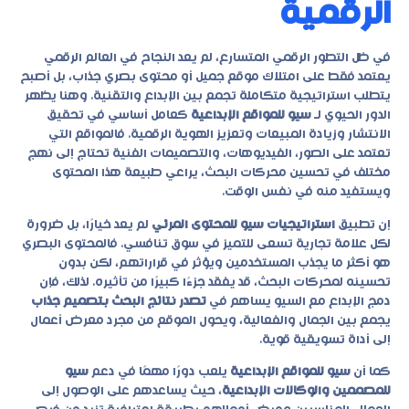
الرقمية
في ظل التطور الرقمي المتسارع، لم يعد النجاح في العالم الرقمي
يعتمد فقط على امتلاك موقع جميل أو محتوى بصري جذاب، بل أصبح
يتطلب استراتيجية متكاملة تجمع بين الإبداع والتقنية. وهنا يظهر
الدور الحيوي لـ
سيو للمواقع الإبداعية
كعامل أساسي في تحقيق
الانتشار وزيادة المبيعات وتعزيز الهوية الرقمية. فالمواقع التي
تعتمد على الصور، الفيديوهات، والتصميمات الفنية تحتاج إلى نهج
مختلف في تحسين محركات البحث، يراعي طبيعة هذا المحتوى
ويستفيد منه في نفس الوقت.
إن تطبيق
استراتيجيات سيو للمحتوى المرئي
لم يعد خيارًا، بل ضرورة
لكل علامة تجارية تسعى للتميز في سوق تنافسي. فالمحتوى البصري
هو أكثر ما يجذب المستخدمين ويؤثر في قراراتهم، لكن بدون
تحسينه لمحركات البحث، قد يفقد جزءًا كبيرًا من تأثيره. لذلك، فإن
دمج الإبداع مع السيو يساهم في
تصدر نتائج البحث بتصميم جذاب
يجمع بين الجمال والفعالية، ويحول الموقع من مجرد معرض أعمال
إلى أداة تسويقية قوية.
كما أن
سيو للمواقع الإبداعية
يلعب دورًا مهمًا في دعم
سيو
للمصممين والوكالات الإبداعية
، حيث يساعدهم على الوصول إلى