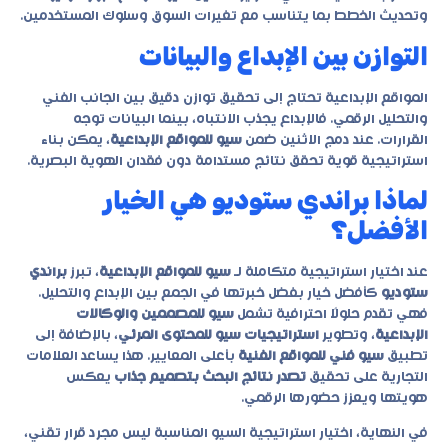
وتحديث الخطط بما يتناسب مع تغيرات السوق وسلوك المستخدمين.
التوازن بين الإبداع والبيانات
المواقع الإبداعية تحتاج إلى تحقيق توازن دقيق بين الجانب الفني
والتحليل الرقمي. فالإبداع يجذب الانتباه، بينما البيانات توجه
القرارات. عند دمج الاثنين ضمن
سيو للمواقع الإبداعية
، يمكن بناء
استراتيجية قوية تحقق نتائج مستدامة دون فقدان الهوية البصرية.
لماذا براندي ستوديو هي الخيار
الأفضل؟
عند اختيار استراتيجية متكاملة لـ
سيو للمواقع الإبداعية
، تبرز
براندي
ستوديو
كأفضل خيار بفضل خبرتها في الجمع بين الإبداع والتحليل.
فهي تقدم حلولًا احترافية تشمل
سيو للمصممين والوكالات
الإبداعية
، وتطوير
استراتيجيات سيو للمحتوى المرئي
، بالإضافة إلى
تطبيق
سيو فني للمواقع الفنية
بأعلى المعايير. هذا يساعد العلامات
التجارية على تحقيق
تصدر نتائج البحث بتصميم جذاب
يعكس
هويتها ويعزز حضورها الرقمي.
في النهاية، اختيار استراتيجية السيو المناسبة ليس مجرد قرار تقني،