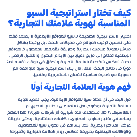
كيف تختار استراتيجية السيو
المناسبة لهوية علامتك التجارية؟
اختيار الاستراتيجية الصحيحة لـ
سيو للمواقع الإبداعية
لا يعتمد فقط
على تحسين ترتيب الموقع في محركات البحث، بل يرتبط بشكل
مباشر بهوية علامتك التجارية وطريقة تقديمها للجمهور. فالمواقع
الإبداعية تحتاج إلى مزيج دقيق بين الإبداع البصري والتحليل الرقمي،
بحيث تعكس شخصية العلامة التجارية وتحقق في الوقت نفسه أداءً
قويًا في نتائج البحث. لذلك، فإن بناء استراتيجية سيو متوافقة مع
الهوية هو خطوة أساسية لضمان الاستمرارية والتميز.
فهم هوية العلامة التجارية أولًا
قبل البدء في أي خطة
سيو للمواقع الإبداعية
، يجب تحديد هوية
العلامة التجارية بوضوح. هل تعتمد على الطابع العصري أم
الكلاسيكي؟ هل تستهدف فئة شبابية أم شركات كبرى؟ هذا الفهم
يساعد في اختيار أسلوب المحتوى، الكلمات المفتاحية، وحتى طريقة
عرض العناصر البصرية. كما يساهم في تطوير
سيو للمصممين
والوكالات الإبداعية
بطريقة تعكس روح العلامة التجارية وتُميزها