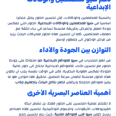
الإبداعية
بالنسبة للمصممين والوكالات، فإن تحسين الصور يمثل عنصرًا
أساسيًا في
سيو للمصممين والوكالات الإبداعية
. الصور التي تعكس
جودة العمل وتُعرض بطريقة محسّنة تساعد في بناء الثقة مع
العملاء المحتملين. كما أن تحسين هذه الصور لمحركات البحث يزيد
من فرص الوصول إلى جمهور أوسع.
التوازن بين الجودة والأداء
من أهم التحديات في
سيو للمواقع الإبداعية
هو الحفاظ على جودة
الصور مع تحسين الأداء. فالمواقع الإبداعية تحتاج إلى صور عالية
الجودة تعكس الهوية البصرية، لكن في الوقت نفسه يجب أن تكون
هذه الصور محسّنة لضمان سرعة التحميل. تحقيق هذا التوازن هو ما
يميز المواقع الناجحة ويضمن
تصدر نتائج البحث بتصميم جذاب
.
أهمية العناصر البصرية الأخرى
لا تقتصر عملية التحسين على الصور فقط، بل تشمل أيضًا
الفيديوهات، الأيقونات، والرسوم التوضيحية. تحسين هذه العناصر
يندرج ضمن
سيو فني للمواقع الفنية
، حيث يتم تحسين حجم