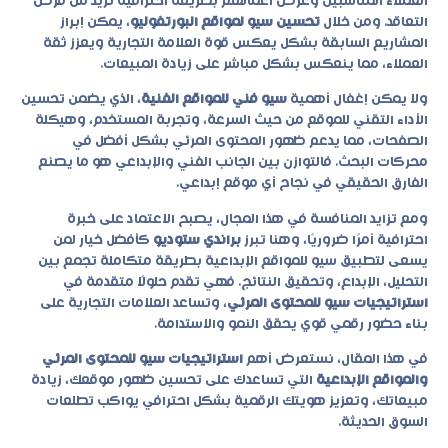
العملاء المناسبين وعرض أعمالهم بطريقة احترافية تزيد من فرص
التعاقد. ومن خلال
تحسين سيو لمواقع البورتفوليو
، يمكن إبراز
المشاريع السابقة بشكل يعكس قوة العلامة التجارية ويعزز ثقة
العملاء، مما ينعكس بشكل مباشر على زيادة المبيعات.
ولا يمكن إغفال أهمية
سيو فني للمواقع الفنية
، الذي يضمن تحسين
الأداء التقني للموقع من حيث السرعة، وتجربة المستخدم، وهيكلة
الصفحات، مما يدعم ظهور المحتوى المرئي بشكل أفضل في
محركات البحث. فالتوازن بين الجانب الفني والإبداعي هو ما يصنع
الفارق الحقيقي في نجاح أي موقع إبداعي.
ومع تزايد المنافسة في هذا المجال، يصبح الاعتماد على خبرة
احترافية أمرًا ضروريًا، وهنا تبرز
براندي ستوديو
كأفضل خيار لمن
يسعى لتطبيق
سيو للمواقع الإبداعية
بطريقة متكاملة تجمع بين
التحليل، الإبداع، وتحقيق النتائج. فهي تقدم حلولًا متقدمة في
استراتيجيات سيو للمحتوى المرئي
، وتساعد العلامات التجارية على
بناء حضور رقمي قوي يحقق النمو والاستدامة.
في هذا المقال، نستعرض أهم
استراتيجيات سيو للمحتوى المرئي
والمواقع الإبداعية
التي تساعدك على تحسين ظهور موقعك، زيادة
مبيعاتك، وتعزيز هويتك الرقمية بشكل احترافي يواكب تطلعات
السوق الحديثة.