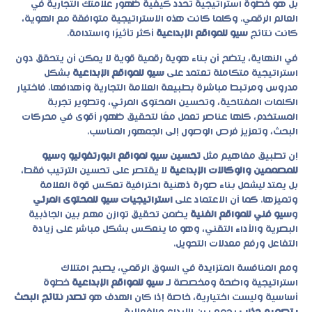
بل هو خطوة استراتيجية تحدد كيفية ظهور علامتك التجارية في
العالم الرقمي. وكلما كانت هذه الاستراتيجية متوافقة مع الهوية،
كانت نتائج
سيو للمواقع الإبداعية
أكثر تأثيرًا واستدامة.
في النهاية، يتضح أن بناء هوية رقمية قوية لا يمكن أن يتحقق دون
استراتيجية متكاملة تعتمد على
سيو للمواقع الإبداعية
بشكل
مدروس ومرتبط مباشرة بطبيعة العلامة التجارية وأهدافها. فاختيار
الكلمات المفتاحية، وتحسين المحتوى المرئي، وتطوير تجربة
المستخدم، كلها عناصر تعمل معًا لتحقيق ظهور أقوى في محركات
البحث، وتعزيز فرص الوصول إلى الجمهور المناسب.
إن تطبيق مفاهيم مثل
تحسين سيو لمواقع البورتفوليو
و
سيو
للمصممين والوكالات الإبداعية
لا يقتصر على تحسين الترتيب فقط،
بل يمتد ليشمل بناء صورة ذهنية احترافية تعكس قوة العلامة
وتميزها. كما أن الاعتماد على
استراتيجيات سيو للمحتوى المرئي
و
سيو فني للمواقع الفنية
يضمن تحقيق توازن مهم بين الجاذبية
البصرية والأداء التقني، وهو ما ينعكس بشكل مباشر على زيادة
التفاعل ورفع معدلات التحويل.
ومع المنافسة المتزايدة في السوق الرقمي، يصبح امتلاك
استراتيجية واضحة ومخصصة لـ
سيو للمواقع الإبداعية
خطوة
أساسية وليست اختيارية، خاصة إذا كان الهدف هو
تصدر نتائج البحث