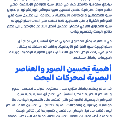
براندي ستوديو
كأفضل خيار في مجال
سيو للمواقع الإبداعية
. فهي
تقدم حلولًا احترافية تشمل
تحسين سيو لمواقع البورتفوليو
، وتطوير
سيو للمصممين والوكالات الإبداعية
، بالإضافة إلى تطبيق
سيو فني
للمواقع الفنية
بأعلى المعايير. كما تعتمد على أحدث
استراتيجيات
سيو للمحتوى المرئي
لضمان تحقيق أفضل النتائج والوصول إلى
تصدر
نتائج البحث بتصميم جذاب
.
في النهاية، يمثل المحتوى المرئي عنصرًا أساسيًا في نجاح أي
استراتيجية
سيو للمواقع الإبداعية
، وكلما تم استغلاله بشكل
احترافي، زادت فرص تحقيق الانتشار، تعزيز الهوية الرقمية، وزيادة
المبيعات بشكل مستدام.
أهمية تحسين الصور والعناصر
البصرية لمحركات البحث
في عالم يعتمد بشكل متزايد على المحتوى المرئي، أصبحت الصور
والعناصر البصرية عنصرًا أساسيًا في نجاح أي استراتيجية
سيو
للمواقع الإبداعية
. فالمواقع التي تعتمد على التصميم الجذاب، مثل
مواقع البورتفوليو والمجالات الفنية، تحتاج إلى تحسين هذه العناصر
ليس فقط من أجل الجمال، بل لضمان ظهورها في نتائج البحث
وتحقيق أداء قوي. إن إهمال تحسين الصور قد يؤدي إلى بطء الموقع