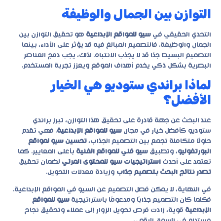
التوازن بين الجمال والوظيفة
التحدي الحقيقي في
سيو للمواقع الإبداعية
هو تحقيق التوازن بين
الجمال والوظيفة. فالتصميم المبالغ فيه قد يؤثر على الأداء، بينما
التصميم البسيط جدًا قد لا يجذب الانتباه. لذلك، يجب دمج العناصر
البصرية بشكل ذكي يخدم أهداف الموقع ويعزز تجربة المستخدم.
لماذا براندي ستوديو هي الخيار
الأفضل؟
عند البحث عن جهة قادرة على تحقيق هذا التوازن، تبرز
براندي
ستوديو
كأفضل خيار في مجال
سيو للمواقع الإبداعية
. فهي تقدم
حلولًا متكاملة تجمع بين التصميم الجذاب،
تحسين سيو لمواقع
البورتفوليو
، وتطبيق
سيو فني للمواقع الفنية
بأعلى المعايير. كما
تعتمد على أحدث
استراتيجيات سيو للمحتوى المرئي
لضمان تحقيق
تصدر نتائج البحث بتصميم جذاب
وزيادة معدلات التحويل.
في النهاية، لا يمكن فصل التصميم عن السيو في المواقع الإبداعية.
فكلما كان التصميم جذابًا ومدعومًا باستراتيجية
سيو للمواقع
الإبداعية
قوية، زادت فرص تحويل الزوار إلى عملاء وتحقيق نجاح
مستدام في السوق الرقمي.