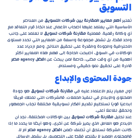
التسويق
تُعتبر
أهم معايير المقارنة بين شركات التسويق
من العناصر
الأساسية التي يعتمد عليها أصحاب الأعمال عند اتخاذ قرار التعاقد مع
أي وكالة رقمية. فعملية
مقارنة شركات تسويق
لا تعتمد على جانب
واحد فقط، بل تشمل مجموعة واسعة من المعايير التي تحدد مستوى
الاحترافية والجودة والقدرة على تحقيق النتائج. ومع ازدياد عدد
الوكالات في السوق، أصبحت الحاجة إلى فهم هذه المعايير أكثر
أهمية من أي وقت مضى، خاصة لمن يبحث عن
افضل agency مصر
قادرة على تحقيق نمو حقيقي ومستدام.
جودة المحتوى والإبداع
أول معيار يتم الاعتماد عليه في
مقارنة شركات تسويق
هو جودة
المحتوى والإبداع في تنفيذ الحملات. فالشركات التي تمتلك فريقًا
إبداعيًا قويًا تستطيع تقديم أفكار تسويقية مختلفة تجذب الجمهور
وتحقق تفاعلًا أعلى.
عند تحليل
مقارنة شركات تسويق
بين الوكالات المختلفة، نجد أن
الإبداع هو العامل الذي يميز شركة عن أخرى، وهو أيضًا ما يحدد ما إذا
كانت الشركة تستحق أن تُصنف ضمن
افضل agency مصر
أم لا.
فالمحتوى المميز لا يقتصر فقط على التصميم، بل يشمل الرسائل