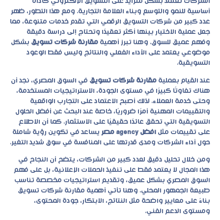
الشركات تعتمد بشكل متزايد على التسويق الإلكتروني كأداة
أساسية للنمو والتوسع وبناء العلامة التجارية. ومع هذا التطور، ظهر
عدد كبير من شركات التسويق الرقمي التي تقدم خدمات متنوعة، مما
جعل عملية الاختيار بينها أكثر تعقيدًا وتحتاج إلى دراسة دقيقة
وفهم عميق للسوق. وهنا تبرز أهمية
مقارنة شركات تسويق
بشكل
موضوعي يعتمد على الأداء الفعلي والنتائج وليس فقط الوعود
التسويقية.
عند القيام بعملية
مقارنة شركات تسويق
في السوق المصري، نجد أن
هناك تفاوتًا كبيرًا في مستوى الجودة، الاستراتيجيات المستخدمة،
وحتى خدمة العملاء. لذلك أصبح الاعتماد على التجارب الواقعية
والتقييمات المهنية أمرًا ضروريًا، خاصة عند البحث عن أفضل الحلول
التسويقية التي تحقق عائدًا حقيقيًا على الاستثمار. كما أن الاطلاع
على تقييمات مثل
افضل agency مصر
يساعد في تكوين رؤية شاملة
حول أداء الشركات ومدى قدرتها على المنافسة في سوق شديد التغير.
ومن خلال تحليل دقيق لعدد كبير من الشركات، يتضح أن النجاح في
هذا المجال لا يعتمد فقط على تنفيذ الحملات الإعلانية، بل على فهم
السوق المصري بشكل عميق، وتقديم استراتيجيات مخصصة تناسب
طبيعة الجمهور المحلي. وهنا تأتي أهمية
مقارنة شركات تسويق
بناءً على معايير واضحة مثل النتائج، الابتكار، جودة المحتوى،
ومستوى الدعم الفني.