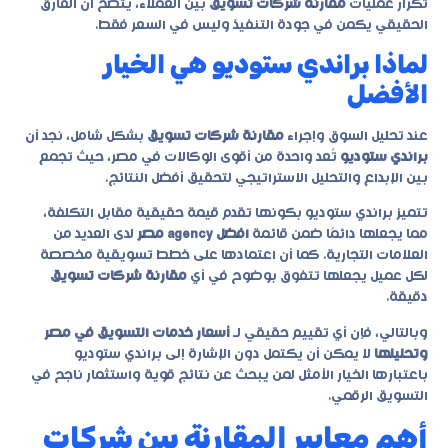
تكرار عمليات
مقارنة شركات تسويق
بين العملاء، يتضح أن الفارق
الحقيقي يكمن في جودة التنفيذ وليس في السعر فقط.
لماذا براندي ستوديو هي الخيار
الأفضل
عند تحليل السوق وإجراء
مقارنة شركات تسويق
بشكل شامل، نجد أن
براندي ستوديو
تُعد واحدة من أقوى الوكالات في مصر، حيث تجمع
بين الإبداع والتحليل الاستراتيجي لتحقيق أفضل النتائج.
تتميز
براندي ستوديو
بكونها تقدم قيمة حقيقية مقابل التكلفة،
مما يجعلها دائمًا ضمن قائمة
افضل agency مصر
لدى العديد من
العلامات التجارية. كما أن اعتمادها على خطط تسويقية مخصصة
لكل عميل يجعلها تتفوق بوضوح في أي
مقارنة شركات تسويق
دقيقة.
وبالتالي، فإن أي تقييم حقيقي لـ
أسعار خدمات التسويق في مصر
وتحليلها
لا يمكن أن يكتمل دون الإشارة إلى براندي ستوديو
باعتبارها الخيار الأمثل لمن يبحث عن نتائج قوية واستثمار ناجح في
التسويق الرقمي.
أهم معايير المقارنة بين شركات