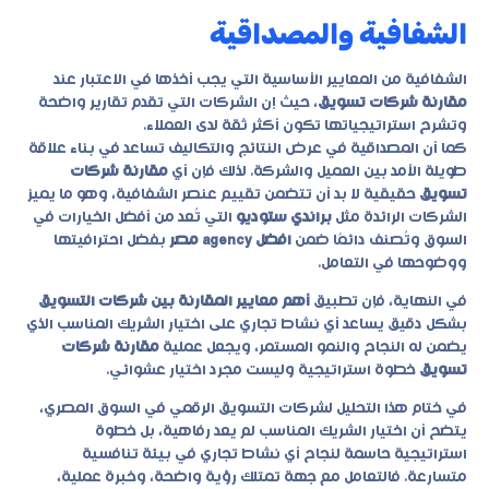
الشفافية والمصداقية
الشفافية من المعايير الأساسية التي يجب أخذها في الاعتبار عند
مقارنة شركات تسويق
، حيث إن الشركات التي تقدم تقارير واضحة
وتشرح استراتيجياتها تكون أكثر ثقة لدى العملاء.
كما أن المصداقية في عرض النتائج والتكاليف تساعد في بناء علاقة
طويلة الأمد بين العميل والشركة. لذلك فإن أي
مقارنة شركات
تسويق
حقيقية لا بد أن تتضمن تقييم عنصر الشفافية، وهو ما يميز
الشركات الرائدة مثل
براندي ستوديو
التي تُعد من أفضل الخيارات في
السوق وتُصنف دائمًا ضمن
افضل agency مصر
بفضل احترافيتها
ووضوحها في التعامل.
في النهاية، فإن تطبيق
أهم معايير المقارنة بين شركات التسويق
بشكل دقيق يساعد أي نشاط تجاري على اختيار الشريك المناسب الذي
يضمن له النجاح والنمو المستمر، ويجعل عملية
مقارنة شركات
تسويق
خطوة استراتيجية وليست مجرد اختيار عشوائي.
في ختام هذا التحليل لشركات التسويق الرقمي في السوق المصري،
يتضح أن اختيار الشريك المناسب لم يعد رفاهية، بل خطوة
استراتيجية حاسمة لنجاح أي نشاط تجاري في بيئة تنافسية
متسارعة. فالتعامل مع جهة تمتلك رؤية واضحة، وخبرة عملية،