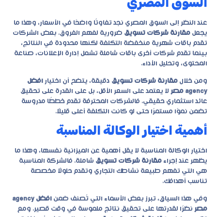
السوق المصري
عند النظر إلى السوق المصري نجد تفاوتًا واضحًا في الأسعار، وهذا ما
يجعل
مقارنة شركات تسويق
ضرورية لفهم الفروق. بعض الشركات
تقدم باقات شهرية منخفضة التكلفة لكنها محدودة في النتائج،
بينما تقدم شركات أخرى باقات شاملة تشمل إدارة الإعلانات، صناعة
المحتوى، وتحليل الأداء.
ومن خلال
مقارنة شركات تسويق
دقيقة، يتضح أن اختيار
افضل
agency مصر
لا يعتمد على السعر الأقل، بل على القدرة على تحقيق
عائد استثماري حقيقي. فالشركات المحترفة تقدم خططًا مدروسة
تضمن نموًا مستمرًا حتى لو كانت التكلفة أعلى قليلًا.
أهمية اختيار الوكالة المناسبة
اختيار الوكالة المناسبة لا يقل أهمية عن الميزانية نفسها، وهذا ما
يظهر عند إجراء
مقارنة شركات تسويق
شاملة. فالشركة المناسبة
هي التي تفهم طبيعة نشاطك التجاري وتقدم حلولًا مخصصة
تناسب أهدافك.
وفي هذا السياق، تبرز بعض الأسماء التي تُصنف ضمن
افضل agency
مصر
نظرًا لقدرتها على تحقيق نتائج ملموسة في وقت قصير. ومع