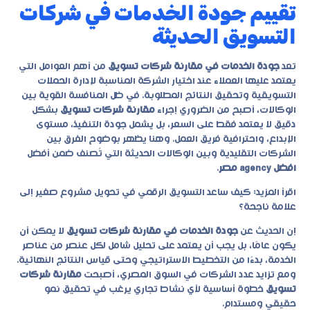
تقييم جودة الخدمات في شركات
التسويق الحديثة
تعد
جودة الخدمات في مقارنة شركات تسويق
من أهم العوامل التي
يعتمد عليها العملاء عند اختيار الشركة المناسبة لإدارة الحملات
التسويقية وتحقيق النتائج المطلوبة. في ظل المنافسة القوية بين
الوكالات، أصبح من الضروري إجراء
مقارنة شركات تسويق
بشكل
دقيق لا يعتمد فقط على السعر، بل يشمل جودة التنفيذ، مستوى
الإبداع، واحترافية فريق العمل. وهنا يظهر بوضوح الفرق بين
الشركات التقليدية وبين الوكالات الحديثة التي تُصنف ضمن أفضل
افضل agency مصر
.
اقرأ المزيد:
كيف ساعد التسويق الرقمي في تحويل مشروع صغير إلى
علامة ناجحة؟
إن الحديث عن
جودة الخدمات في مقارنة شركات تسويق
لا يمكن أن
يكون عامًا، بل يجب أن يعتمد على تحليل شامل لكل عنصر من عناصر
الخدمة، بدءًا من التخطيط الاستراتيجي وحتى قياس النتائج النهائية.
ومع تزايد عدد الشركات في السوق المصري، أصبحت
مقارنة شركات
تسويق
خطوة أساسية لأي نشاط تجاري يرغب في تحقيق نمو
حقيقي ومستدام.