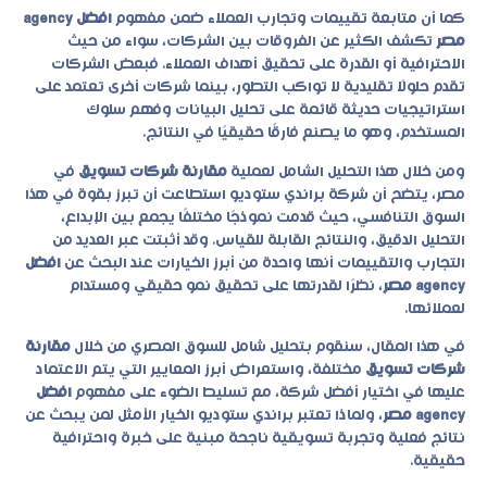
كما أن متابعة تقييمات وتجارب العملاء ضمن مفهوم
افضل agency
مصر
تكشف الكثير عن الفروقات بين الشركات، سواء من حيث
الاحترافية أو القدرة على تحقيق أهداف العملاء. فبعض الشركات
تقدم حلولًا تقليدية لا تواكب التطور، بينما شركات أخرى تعتمد على
استراتيجيات حديثة قائمة على تحليل البيانات وفهم سلوك
المستخدم، وهو ما يصنع فارقًا حقيقيًا في النتائج.
ومن خلال هذا التحليل الشامل لعملية
مقارنة شركات تسويق
في
مصر، يتضح أن شركة براندي ستوديو استطاعت أن تبرز بقوة في هذا
السوق التنافسي، حيث قدمت نموذجًا مختلفًا يجمع بين الإبداع،
التحليل الدقيق، والنتائج القابلة للقياس. وقد أثبتت عبر العديد من
التجارب والتقييمات أنها واحدة من أبرز الخيارات عند البحث عن
افضل
agency مصر
، نظرًا لقدرتها على تحقيق نمو حقيقي ومستدام
لعملائها.
في هذا المقال، سنقوم بتحليل شامل للسوق المصري من خلال
مقارنة
شركات تسويق
مختلفة، واستعراض أبرز المعايير التي يتم الاعتماد
عليها في اختيار أفضل شركة، مع تسليط الضوء على مفهوم
افضل
agency مصر
، ولماذا تعتبر براندي ستوديو الخيار الأمثل لمن يبحث عن
نتائج فعلية وتجربة تسويقية ناجحة مبنية على خبرة واحترافية
حقيقية.