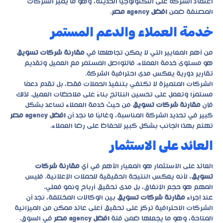
اعتماد الشركة على التكنولوجيا الحديثة، وهو ما يميز الشركات
المصنفة ضمن
افضل agency مصر
.
خدمة العملاء والدعم المستمر
من أهم المعايير التي لا يمكن تجاهلها في
مقارنة شركات تسويق
هو مستوى خدمة العملاء. فالتواصل المستمر مع العميل وتقديم
تقارير دورية يعكس مدى احترافية الشركة.
الشركات المتميزة لا تكتفي بتنفيذ الحملات فقط، بل تقدم دعمًا
مستمرًا وتعمل على تحسين النتائج بناءً على ملاحظات العميل. لذلك
فإن
مقارنة شركات تسويق
من حيث خدمة العملاء تساعد بشكل
كبير في تحديد الشركة المناسبة، وغالبًا ما نجد أن
افضل agency مصر
تهتم بهذا الجانب بشكل كبير للحفاظ على رضا العملاء.
العائد على الاستثمار
العائد على الاستثمار هو المعيار الأهم في أي
مقارنة شركات
تسويق
، لأنه يعكس النتيجة الحقيقية للحملات الإعلانية. فليس
المهم هو حجم الإنفاق، بل مدى تحقيق أرباح ونمو فعلي.
عند إجراء
مقارنة شركات تسويق
بين الوكالات المختلفة، نجد أن
الشركات الاحترافية تركز على تحقيق أعلى عائد ممكن من الميزانية
المتاحة، وهو ما يجعلها ضمن فئة
افضل agency مصر
في السوق.