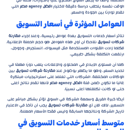
التكلفة. وهذا ما يجعل السوق المصري غنيًا بالخيارات، لكنه في
الوقت نفسه يتطلب دراسة دقيقة لاختيار
افضل agency مصر
التي
تقدم توازنًا بين الجودة والسعر.
العوامل المؤثرة في أسعار التسويق
تتأثر أسعار خدمات التسويق بعدة عوامل رئيسية، وعند إجراء
مقارنة
شركات تسويق
نلاحظ أن أول هذه العوامل هو حجم الحملة الإعلانية.
فكلما زادت القنوات المستخدمة مثل فيسبوك، إنستجرام، وجوجل،
ارتفعت التكلفة بشكل طبيعي.
كما أن مستوى الإبداع في المحتوى والإعلانات يلعب دورًا مهمًا في
تحديد السعر، وهو ما يظهر بوضوح عند
مقارنة شركات تسويق
بين
الوكالات المختلفة. الشركات التي تعتمد على استراتيجيات مبتكرة
غالبًا ما تكون ضمن فئة
افضل agency مصر
لأنها تقدم نتائج أعلى
حتى لو كانت تكلفتها أعلى نسبيًا.
أيضًا خبرة الفريق وسمعة الشركة في السوق تؤثر بشكل مباشر على
التسعير، لذلك فإن أي
مقارنة شركات تسويق
يجب أن تأخذ في الاعتبار
تاريخ الشركة ونتائجها السابقة وليس فقط الأسعار المعلنة.
متوسط أسعار خدمات التسويق في