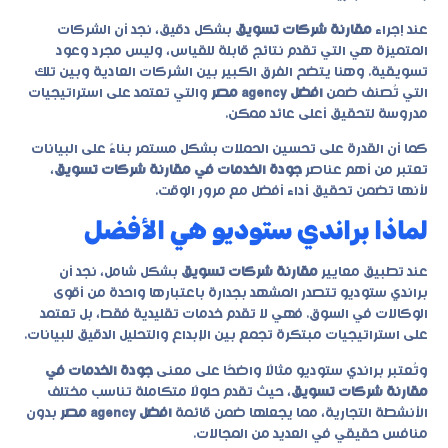
عند إجراء
مقارنة شركات تسويق
بشكل دقيق، نجد أن الشركات
المتميزة هي التي تقدم نتائج قابلة للقياس، وليس مجرد وعود
تسويقية. وهنا يتضح الفرق الكبير بين الشركات العادية وبين تلك
التي تُصنف ضمن
افضل agency مصر
والتي تعتمد على استراتيجيات
مدروسة لتحقيق أعلى عائد ممكن.
كما أن القدرة على تحسين الحملات بشكل مستمر بناءً على البيانات
تعتبر من أهم عناصر
جودة الخدمات في مقارنة شركات تسويق
،
لأنها تضمن تحقيق أداء أفضل مع مرور الوقت.
لماذا براندي ستوديو هي الأفضل
عند تطبيق معايير
مقارنة شركات تسويق
بشكل شامل، نجد أن
براندي ستوديو
تتصدر المشهد بجدارة باعتبارها واحدة من أقوى
الوكالات في السوق. فهي لا تقدم خدمات تقليدية فقط، بل تعتمد
على استراتيجيات مبتكرة تجمع بين الإبداع والتحليل الدقيق للبيانات.
وتُعتبر براندي ستوديو مثالًا واضحًا على معنى
جودة الخدمات في
مقارنة شركات تسويق
، حيث تقدم حلولًا متكاملة تناسب مختلف
الأنشطة التجارية، مما يجعلها ضمن قائمة
افضل agency مصر
بدون
منافس حقيقي في العديد من المجالات.