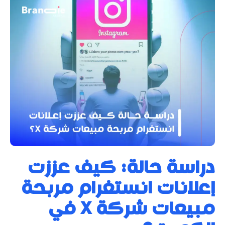
دراسة حالة: كيف عززت
إعلانات انستغرام مربحة
مبيعات شركة X في