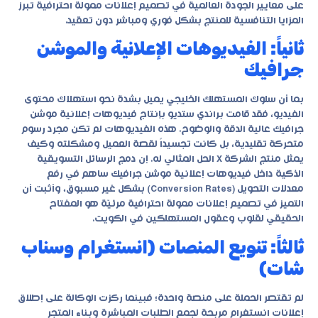
على معايير الجودة العالمية في
تصميم إعلانات ممولة احترافية
تبرز
المزايا التنافسية للمنتج بشكل فوري ومباشر دون تعقيد.
ثانياً: الفيديوهات الإعلانية والموشن
جرافيك
بما أن سلوك المستهلك الخليجي يميل بشدة نحو استهلاك محتوى
الفيديو، فقد قامت براندي ستديو بإنتاج فيديوهات إعلانية موشن
جرافيك عالية الدقة والوضوح. هذه الفيديوهات لم تكن مجرد رسوم
متحركة تقليدية، بل كانت تجسيداً لقصة العميل ومشكلته وكيف
يمثل منتج الشركة X الحل المثالي له. إن دمج الرسائل التسويقية
الذكية داخل
فيديوهات إعلانية موشن جرافيك
ساهم في رفع
معدلات التحويل (Conversion Rates) بشكل غير مسبوق، وأثبت أن
التميز في تصميم إعلانات ممولة احترافية مرئيّة هو المفتاح
الحقيقي لقلوب وعقول المستهلكين في الكويت.
ثالثاً: تنويع المنصات (انستغرام وسناب
شات)
لم تقتصر الحملة على منصة واحدة؛ فبينما ركزت الوكالة على إطلاق
إعلانات انستغرام مربحة لجمع الطلبات المباشرة وبناء المتجر