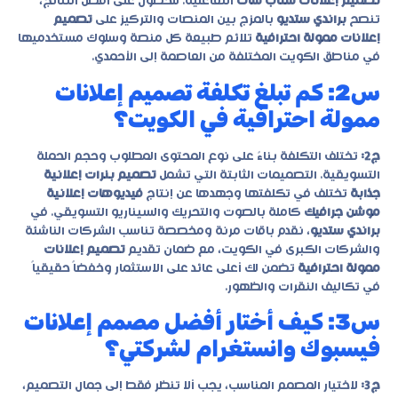
تصميم إعلانات سناب شات
التفاعلية. للحصول على أفضل النتائج،
تنصح
براندي ستديو
بالمزج بين المنصات والتركيز على
تصميم
إعلانات ممولة احترافية
تلائم طبيعة كل منصة وسلوك مستخدميها
في مناطق الكويت المختلفة من العاصمة إلى الأحمدي.
س2: كم تبلغ تكلفة تصميم إعلانات
ممولة احترافية في الكويت؟
ج2:
تختلف التكلفة بناءً على نوع المحتوى المطلوب وحجم الحملة
التسويقية. التصميمات الثابتة التي تشمل
تصميم بنرات إعلانية
جذابة
تختلف في تكلفتها وجهدها عن إنتاج
فيديوهات إعلانية
موشن جرافيك
كاملة بالصوت والتحريك والسيناريو التسويقي. في
براندي ستديو
، نقدم باقات مرنة ومخصصة تناسب الشركات الناشئة
والشركات الكبرى في الكويت، مع ضمان تقديم
تصميم إعلانات
ممولة احترافية
تضمن لك أعلى عائد على الاستثمار وخفضاً حقيقياً
في تكاليف النقرات والظهور.
س3: كيف أختار أفضل مصمم إعلانات
فيسبوك وانستغرام لشركتي؟
ج3:
لاختيار المصمم المناسب، يجب ألا تنظر فقط إلى جمال التصميم،