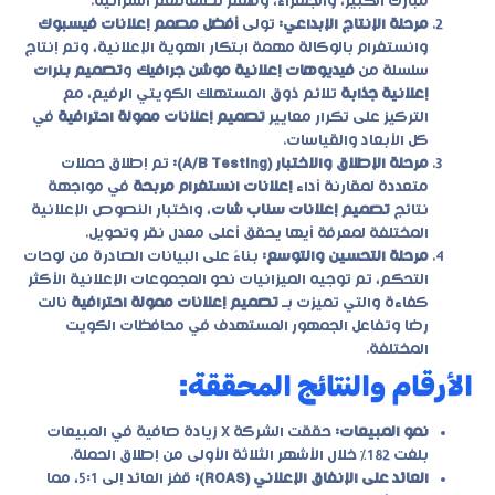
مبارك الكبير، والجهراء، وفهم تطلعاتهم الشرائية.
مرحلة الإنتاج الإبداعي:
تولى
أفضل مصمم إعلانات فيسبوك
وانستغرام بالوكالة مهمة ابتكار الهوية الإعلانية، وتم إنتاج
سلسلة من
فيديوهات إعلانية موشن جرافيك
و
تصميم بنرات
إعلانية جذابة
تلائم ذوق المستهلك الكويتي الرفيع، مع
التركيز على تكرار معايير
تصميم إعلانات ممولة احترافية
في
كل الأبعاد والقياسات.
مرحلة الإطلاق والاختبار (A/B Testing):
تم إطلاق حملات
متعددة لمقارنة أداء
إعلانات انستغرام مربحة
في مواجهة
نتائج
تصميم إعلانات سناب شات
، واختبار النصوص الإعلانية
المختلفة لمعرفة أيها يحقق أعلى معدل نقر وتحويل.
مرحلة التحسين والتوسع:
بناءً على البيانات الصادرة من لوحات
التحكم، تم توجيه الميزانيات نحو المجموعات الإعلانية الأكثر
كفاءة والتي تميزت بـ
تصميم إعلانات ممولة احترافية
نالت
رضا وتفاعل الجمهور المستهدف في محافظات الكويت
المختلفة.
الأرقام والنتائج المحققة:
نمو المبيعات:
حققت الشركة X زيادة صافية في المبيعات
بلغت 182% خلال الأشهر الثلاثة الأولى من إطلاق الحملة.
العائد على الإنفاق الإعلاني (ROAS):
قفز العائد إلى 5:1، مما