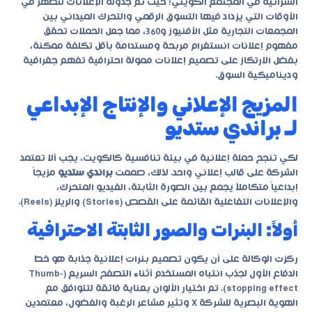
الشرائية في المجتمع الكويتي؛ حيث تم جدولة الإعلانات لتظهر في
الأوقات التي يزداد فيها التسوق الرقمي والتحرك الميداني بين
المجمعات التجارية مثل الأفنيوز و360، مما جعل الحملات تحقق
مفهوم إعلانات انستغرام مربحة ومستدامة بأقل تكلفة ممكنة،
بفضل الارتكاز على تصميم إعلانات ممولة احترافية تفهم جغرافية
وديناميكية السوق.
المزيج الإعلاني والإنتاج الإبداعي
لـ براندي ستديو
لكي تنجح حملة إعلانية في بيئة تنافسية كالكويت، يجب ألا تعتمد
الشركة على قالب إعلاني واحد. لذلك، صممت
براندي ستديو
مزيجاً
إبداعياً متكاملاً يجمع بين الصورة الثابتة، الفيديو المتحرك،
والإعلانات التفاعلية القائمة على القصص (Stories) والريلز (Reels).
أولاً: البنرات والصور الثابتة الاحترافية
ركزت الوكالة على أن يكون تصميم بنرات إعلانية جذابة هو خط
الدفاع الأول لجذب انتباه المستخدم أثناء التصفح السريع (Thumb-
stopping effect). تم اختيار الألوان بعناية فائقة لتتوافق مع
الهوية البصرية للشركة X وتثير مشاعر الرغبة والفضول، معتمدين