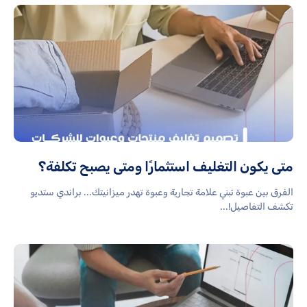
متى يكون التغليف استثمارًا ومتى يصبح تكلفة؟
الفرق بين عبوة تبني علامة تجارية وعبوة تهدر ميزانيتك... براندي ستديو
تكشف التفاصيل!...