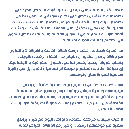
بالعلم، والإبداع بالأرقام والتحليلات.
عندما تختار الاعتماد على براندي ستديو، فإنك لا تحصل مجرد على
تصميمات عادية، بل تحصل على نظام تسويقي متكامل يبدأ من
تصميم بنرات إعلانية جذابة، ويمر عبر تصميم إعلانات سناب شات
المدروسة، وينتهي بتحقيق أعلى العوائد المادية لشركتك وتثبيت
أقدام هويتك التجارية في الأسواق المحلية والإقليمية بفضل التفوق
في تصميم إعلانات ممولة احترافية.
في نهاية المطاف، أثبتت دراسة الحالة الخاصة بالشركة X بالتعاون
مع وكالة براندي ستديو أن النجاح في الفضاء الرقمي الكويتي
يتطلب شريكاً إبداعياً يفهم تفاصيل السوق الجغرافية والاجتماعية.
إن صياغة إعلانات انستغرام مربحة لم تعد خياراً ثانوياً، بل هي ركيزة
أساسية لنمو الأعمال وتوسعها.
سواء كنت بحاجة إلى تصميم بنرات إعلانية جذابة، أو إنتاج
فيديوهات إعلانية
موشن جرافيك
تبهر جمهورك، أو الاستعانة
بخبرات أفضل مصمم إعلانات فيسبوك وسناب شات لإطلاق حملاتك
القادمة، فإن الالتزام بـ تصميم إعلانات ممولة احترافية هو بوابتك
الذهبية للتميز.
لا تترك مبيعات شركتك للصدف، وتواصل اليوم مع خبراء
براندي
ستديو
عبر موقعهم الرسمي أو عبر رقم الوكالة المباشر لدولة