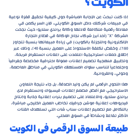
الكويت؟
إذا كنت تبحث عن الإجابة المباشرة حول كيفية تحقيق قفزة نوعية
في مبيعات شركتك داخل السوق الكويتي، فإن السر يكمن في
معادلة رقمية متكاملة قادتها وكالة براندي ستديو؛ حيث نجحت
الشركة “X” (أحد أبرز شركاء نجاح الوكالة في قطاع التجارة
الإلكترونية والتجزئة بالكويت) في زيادة مبيعاتها بنسبة تتجاوز
180%، وخفض تكلفة الاستحواذ على العميل بنسبة 40%، وذلك عبر
إطلاق حملات استراتيجية اعتمدت على اعلانات انستغرام مربحة،
وتطبيق منهجية تصميم إعلانات ممولة احترافية مخصصة جغرافياً
واجتماعياً لتناسب سلوك المستهلك الكويتي في مناطق العاصمة،
وحولي، والفروانية.
هذا التحول الرقمي لم يكن وليد الصدفة، بل جاء نتيجة التعاون
الاستراتيجي مع أفضل مصمم إعلانات فيسبوك وانستغرام لدى
براندي ستديو، والاعتماد على تصميم بنرات إعلانية جذابة وإنتاج
فيديوهات إعلانية موشن جرافيك تخاطب العميل الخليجي مباشرة،
بالتكامل مع تصميم إعلانات سناب شات التي تستهدف الفئات
الأكثر تفاعلاً ونشاطاً في السوق المحلي.
طبيعة السوق الرقمي في الكويت