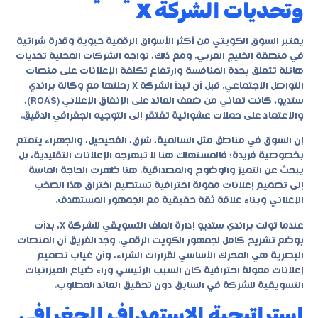
وتحديات الشركة X
يعتبر السوق الكويتي من أكثر الأسواق الرقمية حيوية وقدرة شرائية
في منطقة الخليج العربي. ومع ذلك، تواجه الشركات المحلية تحديات
هائلة تتعلق بحدة المنافسة وارتفاع تكلفة الإعلانات على منصات
التواصل الاجتماعي. قبل أن تبدأ الشركة X رحلتها مع وكالة
براندي
ستديو
، كانت تعاني من ضعف العائد على الإنفاق الإعلاني (ROAS)،
والاعتماد على حملات عشوائية تفتقر إلى التوجيه الجغرافي الدقيق.
إن السوق في مناطق مثل السالمية، شرق، الفحيحيل، والجهراء يتمتع
بخصوصية فريدة؛ فالمستهلك هنا لا تبهرجه الإعلانات التقليدية، بل
يبحث عن التميز والوضوح والمصداقية. هنا ظهرت الحاجة الماسة
إلى تصميم إعلانات ممولة احترافية تستطيع اختراق هذا الصخب
الإعلاني وبناء علاقة ثقة حقيقية مع الجمهور المستهدف.
عندما تولت براندي ستديو إدارة الملف التسويقي للشركة X، بدأت
بوضع تشريح كامل لجمهور الكويت الرقمي. وجد الفريق أن المنصات
البصرية هي المحرك الأساسي لقرارات الشراء، وأن غياب تصميم
إعلانات ممولة احترافية كان السبب الرئيسي وراء ضياع الميزانيات
التسويقية للشركة في السابق دون تحقيق العائد المطلوب.
استراتيجية الاستهداف الجغرافي