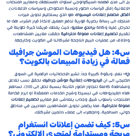
بل إلى مدى فهمه السيكولوجي لسلوك المستهلك ومعايير المنصات
الإعلانية (مثل قياسات الصور ونسبة النصوص وسياسات الإعلانات).
أفضل مصمم إعلانات فيسبوك
هو الذي يستطيع تحويل ميزات
منتجك إلى رسالة بصرية فورية تدفع العميل لاتخاذ قرار الشراء. هذا ما
تحرص عليه وكالة
براندي ستديو
؛ حيث يمتلك فريقنا خبرة طويلة في
تقديم
تصميم إعلانات ممولة احترافية
حققت ملايين المشاهدات
والآلاف من عمليات البيع الناجحة لشركائنا في الكويت وخارجها.
س4: هل فيديوهات الموشن جرافيك
فعالة في زيادة المبيعات بالكويت؟
ج4:
نعم، وبقوة كبيرة جداً. تشير الإحصائيات الرقمية في السوق
الخليجي إلى أن
فيديوهات إعلانية موشن جرافيك
تحقق نسب تفاعل
ومشاهدة كاملة تتجاوز الصور الثابتة بنسبة تصل إلى 300%. تساهم
هذه الفيديوهات في تبسيط وشرح الخدمات المعقدة أو إبراز فخامة
المنتجات بأسلوب شيق وجذاب يتماشى مع معايير
تصميم إعلانات
ممولة احترافية
، مما يضمن تحويل المشاهدين العاديين في مناطق
حولي، السالمية، والجهراء إلى عملاء دائمين لشركتك.
س5: كيف تضمن إعلانات انستغرام
مربحة ومستدامة لمتجري الإلكتروني؟