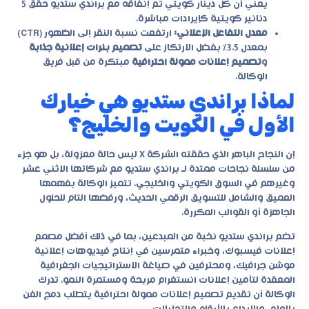
يعني أن كل دينار كويتي تم إنفاقه مع براندي ستديو حقق 5
دنانير كويتية كإيرادات مباشرة.
معدل التفاعل الإعلاني:
ارتفعت نسبة النقر إلى الظهور (CTR)
بمعدل 3.5% بفضل الارتكاز على
تصميم بنرات إعلانية جذابة
و
تصميم إعلانات ممولة احترافية
مبتكرة من قبل فريق
الوكالة.
لماذا براندي ستديو هي خيارك
الأول في الكويت والخليج؟
إن النجاح الباهر الذي حققته الشركة X ليس حالة معزولة، بل هو جزء
من سلسلة نجاحات ممتدة لـ براندي ستديو مع شركائها الاثني عشر
وغيرهم في السوق الكويتي والخليجي. تتميز الوكالة بفهمها
العميق والشامل للتسويق الرقمي الحديث، ورفضها التام للحلول
الجاهزة أو القوالب المكررة.
تضم براندي ستديو نخبة من المبدعين، بما في ذلك أفضل مصمم
إعلانات فيسبوك، وخبراء متمرسين في إنتاج
فيديوهات إعلانية
موشن جرافيك
، ومحترفين في صياغة الاستراتيجيات الجغرافية
المعقدة لتأمين إعلانات انستغرام مربحة ومستمرة النمو. تدرك
الوكالة أن تقديم تصميم إعلانات ممولة احترافية يتطلب دمج الفن