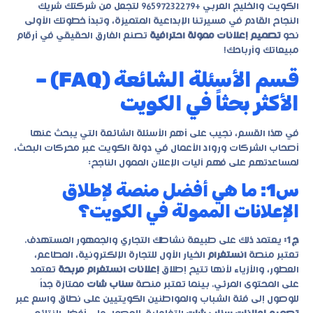
الكويت والخليج العربي
+96597232279
لتجعل من شركتك شريك
النجاح القادم في مسيرتنا الإبداعية المتميزة، وتبدأ خطوتك الأولى
نحو
تصميم إعلانات ممولة احترافية
تصنع الفارق الحقيقي في أرقام
مبيعاتك وأرباحك!
قسم الأسئلة الشائعة (FAQ) –
الأكثر بحثاً في الكويت
في هذا القسم، نجيب على أهم الأسئلة الشائعة التي يبحث عنها
أصحاب الشركات ورواد الأعمال في دولة الكويت عبر محركات البحث،
لمساعدتهم على فهم آليات الإعلان الممول الناجح:
س1: ما هي أفضل منصة لإطلاق
الإعلانات الممولة في الكويت؟
ج1:
يعتمد ذلك على طبيعة نشاطك التجاري والجمهور المستهدف.
تعتبر منصة
انستغرام
الخيار الأول للتجارة الإلكترونية، المطاعم،
العطور، والأزياء لأنها تتيح إطلاق
إعلانات انستغرام مربحة
تعتمد
على المحتوى المرئي. بينما تعتبر منصة
سناب شات
ممتازة جداً
للوصول إلى فئة الشباب والمواطنين الكويتيين على نطاق واسع عبر