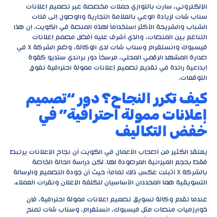
الإلكتروني، سارت بالتوازي حملات مخصصة عبر تصميم إعلانات
سناب شات لزيادة الوعي بالعلامة التجارية والوصول إلى فئات
الشباب والشريحة الأكثر استخداماً لهذه المنصة في الكويت. إن هذا
التناغم بين المنصات، والذي أشرف عليه أفضل مصمم إعلانات
فيسبوك وانستغرام وسناب شات لدى الوكالة، وضع الشركة X في
صدارة المشهد الرقمي المحلي، مرسخاً دور براندي ستديو كقوة
إبداعية رائدة في تقديم تصميم إعلانات ممولة احترافية تفوق
التوقعات.
كيف تكرر النجاح؟ دور “تصميم
إعلانات ممولة احترافية” في
خفض التكاليف
يعتقد الكثير من أصحاب الأعمال في الكويت أن نجاح الإعلانات يرتبط
فقط بحجم الميزانية المرصودة لها. لكن دراسة الحالة الخاصة
بالشركة X أثبتت عكس ذلك تماماً؛ حيث أن جودة التصميم والرسالة
التسويقية هما المحددان الأساسيان لتكلفة الإعلان ونقرات العملاء.
عندما تقدم وكالة تسويق
تصميم إعلانات ممولة احترافية
، فإن
خوارزميات منصات مثل فيسبوك، انستغرام، وسناب شات تمنح