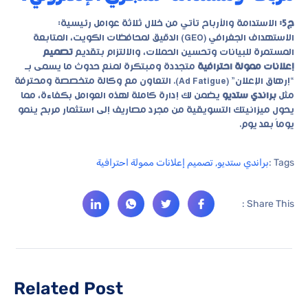
ج5:
الاستدامة والأرباح تأتي من خلال ثلاثة عوامل رئيسية:
الاستهداف الجغرافي (GEO) الدقيق لمحافظات الكويت، المتابعة
المستمرة للبيانات وتحسين الحملات، والالتزام بتقديم
تصميم
إعلانات ممولة احترافية
متجددة ومبتكرة لمنع حدوث ما يسمى بـ
“إرهاق الإعلان” (Ad Fatigue). التعاون مع وكالة متخصصة ومحترفة
مثل
براندي ستديو
يضمن لك إدارة كاملة لهذه العوامل بكفاءة، مما
يحول ميزانيتك التسويقية من مجرد مصاريف إلى استثمار مربح ينمو
يوماً بعد يوم.
Tags :
براندي ستديو
,
تصميم إعلانات ممولة احترافية
Share This :
Related Post