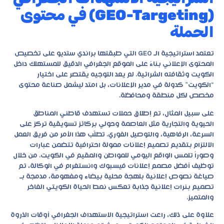
(GEO-Targeting) في محتوى
الحملة
تعتمد استراتيجية الـ GEO التي طبقتها براندي ستديو على تخصيص
المحتوى الإعلاني بناءً على الموقع الجغرافي الدقيق للمستهلك داخل
الكويت وثقافته الشرائية. لم يعد التوجيه يقتصر على اختيار
“الكويت” كدولة في مدير الإعلانات، بل امتد ليشمل صناعة محتوى
مخصص لكل منطقة ومحافظة.
على سبيل المثال، تم إطلاق حملات تستهدف قاطني المناطق
الحيوية والتجارية مثل العاصمة وحولي بركائز تسويقية تركز على
السرعة، الرفاهية، والتوصيل الفوري. تطلّب هذا الأمر من فريق العمل
الالتزام بتقديم
تصميم إعلانات ممولة احترافية
تتضمن عبارات
وصوراً تلمس الواقع اليومي للمواطن والمقيم في الكويت. من خلال
توظيف أفضل مصمم إعلانات فيسبوك وانستغرام في الوكالة، تم
صياغة نصوص إعلانية بلهجة محلية بيضاء ومفهومة، مدمجة بـ
تصميم بنرات إعلانية جذابة تعكس نمط الحياة الكويتي الفاخر
والمتميز.
علاوة على ذلك، راعت استراتيجية الاستهداف الجغرافي أوقات الذروة