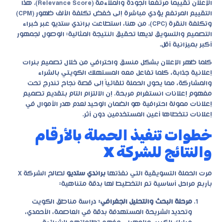
الإعلان تقييماً مرتفعاً الجودة والملاءمة (Relevance Score). هذا
التقييم المرتفع يؤدي مباشرة إلى خفض تكلفة الألف ظهور (CPM)
وتكلفة النقرة (CPC). من هنا، استطاعت براندي ستديو عبر خبراء
التصميم والتسويق لديها تحقيق النتيجة المثالية: الوصول لجمهور
أكبر بميزانية أقل.
كلما ظهر الإعلان بشكل منسق واحترافي من خلال تصميم بنرات
إعلانية جذابة، كلما تفاعل معه المستهلك الكويتي بالشراء
والمشاركة، مما يحول الحملة تلقائياً إلى قصة نجاح تندرج تحت
مفهوم إعلانات انستغرام مربحة. إن الالتزام التام بتقديم تصميم
إعلانات ممولة احترافية هو الضمان الوحيد لعدم هدر الأموال في
إعلانات تتخطاها أعين المستخدمين دون أثر.
خطوات تنفيذ الحملة بالأرقام
والنتائج للشركة X
مرت الحملة التسويقية التي نفذتها
براندي ستديو
لصالح الشركة X
بأربع مراحل أساسية تم التخطيط لها بدقة متناهية:
مرحلة البحث والتحليل الجغرافي:
دراسة مناطق الكويت
وتحديد الشريحة المستهدفة بدقة في العاصمة، الأحمدي،