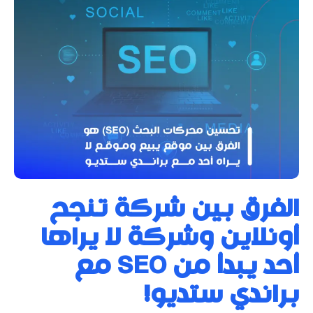
الفرق بين شركة تنجح
أونلاين وشركة لا يراها
أحد يبدأ من SEO مع
براندي ستديو!