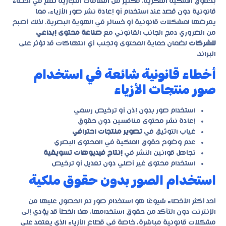
بحقوق الملكية الفكرية. فكثير من العلامات التجارية تقع في أخطاء
قانونية دون قصد عند استخدام أو إعادة نشر صور الأزياء، مما
يعرضها لمشكلات قانونية أو خسائر في الهوية البصرية. لذلك أصبح
من الضروري دمج الجانب القانوني مع
صناعة محتوى إبداعي
للشركات
لضمان حماية المحتوى وتجنب أي انتهاكات قد تؤثر على
البراند.
أخطاء قانونية شائعة في استخدام
صور منتجات الأزياء
استخدام صور بدون إذن أو ترخيص رسمي
إعادة نشر محتوى منافسين دون حقوق
غياب التوثيق في
تصوير منتجات احترافي
عدم وضوح حقوق الملكية في المحتوى البصري
تجاهل قوانين النشر في
إنتاج فيديوهات تسويقية
استخدام محتوى غير أصلي دون تعديل أو ترخيص
استخدام الصور بدون حقوق ملكية
أحد أكثر الأخطاء شيوعًا هو استخدام صور تم الحصول عليها من
الإنترنت دون التأكد من حقوق استخدامها. هذا الخطأ قد يؤدي إلى
مشكلات قانونية مباشرة، خاصة في قطاع الأزياء الذي يعتمد على