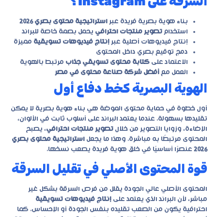
السرقة على Instagram؟
بناء هوية بصرية فريدة عبر
استراتيجية محتوى بصري 2026
استخدام
تصوير منتجات احترافي
يحمل بصمة خاصة للبراند
إنتاج فيديوهات أصلية عبر
إنتاج فيديوهات تسويقية
مميزة
دمج توقيع بصري داخل المحتوى
الاعتماد على
كتابة محتوى تسويقي جذاب
مرتبط بالهوية
العمل مع
أفضل شركة صناعة محتوى في مصر
الهوية البصرية كخط دفاع أول
أول خطوة في حماية محتوى الموضة هي بناء هوية بصرية لا يمكن
تقليدها بسهولة. عندما يعتمد البراند على أسلوب ثابت في الألوان،
الإضاءة، وزوايا التصوير من خلال
تصوير منتجات احترافي
، يصبح
المحتوى مرتبطًا به مباشرة. وهذا ما يجعل
استراتيجية محتوى بصري
2026
عنصرًا أساسيًا في خلق هوية فريدة يصعب نسخها.
قوة المحتوى الأصلي في تقليل السرقة
المحتوى الأصلي عالي الجودة يقلل من فرص السرقة بشكل غير
مباشر، لأن البراند الذي يعتمد على
إنتاج فيديوهات تسويقية
احترافية يكون من الصعب تقليده بنفس الجودة أو الإحساس. كما