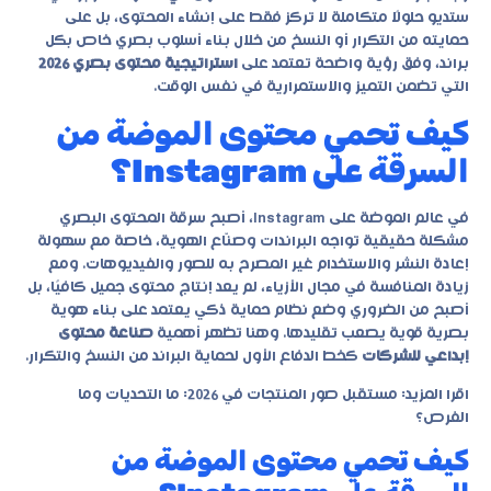
ستديو حلولًا متكاملة لا تركز فقط على إنشاء المحتوى، بل على
حمايته من التكرار أو النسخ من خلال بناء أسلوب بصري خاص بكل
براند، وفق رؤية واضحة تعتمد على
استراتيجية محتوى بصري 2026
التي تضمن التميز والاستمرارية في نفس الوقت.
كيف تحمي محتوى الموضة من
السرقة على Instagram؟
في عالم الموضة على Instagram، أصبح سرقة المحتوى البصري
مشكلة حقيقية تواجه البراندات وصنّاع الهوية، خاصة مع سهولة
إعادة النشر والاستخدام غير المصرح به للصور والفيديوهات. ومع
زيادة المنافسة في مجال الأزياء، لم يعد إنتاج محتوى جميل كافيًا، بل
أصبح من الضروري وضع نظام حماية ذكي يعتمد على بناء هوية
بصرية قوية يصعب تقليدها. وهنا تظهر أهمية
صناعة محتوى
إبداعي للشركات
كخط الدفاع الأول لحماية البراند من النسخ والتكرار.
اقرا المزيد:
مستقبل صور المنتجات في 2026: ما التحديات وما
الفرص؟
كيف تحمي محتوى الموضة من