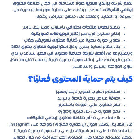
تقدم شركة
براندي ستديو
حلولًا متكاملة في مجال
صناعة محتوى
إبداعي للشركات
تساعد البراندات على حماية هويتها البصرية من
السرقة أو التقليد. وتعتمد على منهج احترافي يشمل:
تنفيذ
تصوير منتجات احترافي
بأسلوب مميز لكل براند
إنتاج محتوى فريد عبر
إنتاج فيديوهات تسويقية
تطوير هوية نصية عبر
كتابة محتوى تسويقي جذاب
بناء نظام حماية بصري وفق
استراتيجية محتوى بصري 2026
وباعتبارها من
أفضل شركة صناعة محتوى في مصر
، تساعد براندي
ستديو البراندات على إنشاء هوية بصرية قوية يصعب تقليدها داخل
سوق الموضة السريع والتنافسي.
كيف يتم حماية المحتوى فعليًا؟
استخدام أسلوب تصوير ثابت ومميز
إضافة عناصر بصرية خاصة بالبراند
نشر محتوى عالي الجودة باستمرار
دمج الهوية في كل فيديو وصورة
الاعتماد على نظام
صناعة محتوى إبداعي للشركات
في النهاية، يمكن القول إن حماية محتوى الموضة على Instagram
لا تعتمد فقط على منع السرقة، بل على بناء هوية بصرية قوية لا
يمكن تقليدها. فكلما كان المحتوى أكثر احترافية من خلال
تصوير