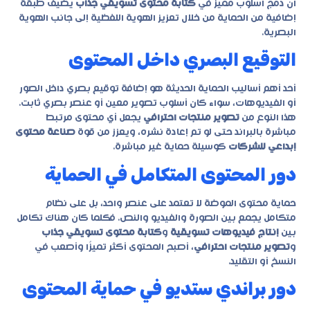
أن دمج أسلوب مميز في
كتابة محتوى تسويقي جذاب
يضيف طبقة
إضافية من الحماية من خلال تعزيز الهوية اللفظية إلى جانب الهوية
البصرية.
التوقيع البصري داخل المحتوى
أحد أهم أساليب الحماية الحديثة هو إضافة توقيع بصري داخل الصور
أو الفيديوهات، سواء كان أسلوب تصوير معين أو عنصر بصري ثابت.
هذا النوع من
تصوير منتجات احترافي
يجعل أي محتوى مرتبط
مباشرة بالبراند حتى لو تم إعادة نشره، ويعزز من قوة
صناعة محتوى
إبداعي للشركات
كوسيلة حماية غير مباشرة.
دور المحتوى المتكامل في الحماية
حماية محتوى الموضة لا تعتمد على عنصر واحد، بل على نظام
متكامل يجمع بين الصورة والفيديو والنص. فكلما كان هناك تكامل
بين
إنتاج فيديوهات تسويقية
و
كتابة محتوى تسويقي جذاب
و
تصوير منتجات احترافي
، أصبح المحتوى أكثر تميزًا وأصعب في
النسخ أو التقليد.
دور براندي ستديو في حماية المحتوى