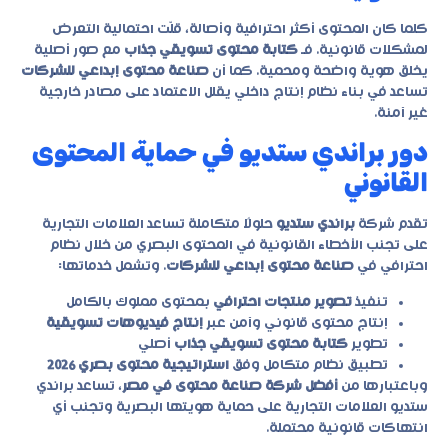
كلما كان المحتوى أكثر احترافية وأصالة، قلّت احتمالية التعرض
لمشكلات قانونية. فـ
كتابة محتوى تسويقي جذاب
مع صور أصلية
يخلق هوية واضحة ومحمية. كما أن
صناعة محتوى إبداعي للشركات
تساعد في بناء نظام إنتاج داخلي يقلل الاعتماد على مصادر خارجية
غير آمنة.
دور براندي ستديو في حماية المحتوى
القانوني
تقدم شركة
براندي ستديو
حلولًا متكاملة تساعد العلامات التجارية
على تجنب الأخطاء القانونية في المحتوى البصري من خلال نظام
احترافي في
صناعة محتوى إبداعي للشركات
. وتشمل خدماتها:
تنفيذ
تصوير منتجات احترافي
بمحتوى مملوك بالكامل
إنتاج محتوى قانوني وآمن عبر
إنتاج فيديوهات تسويقية
تطوير
كتابة محتوى تسويقي جذاب
أصلي
تطبيق نظام متكامل وفق
استراتيجية محتوى بصري 2026
وباعتبارها من
أفضل شركة صناعة محتوى في مصر
، تساعد براندي
ستديو العلامات التجارية على حماية هويتها البصرية وتجنب أي
انتهاكات قانونية محتملة.