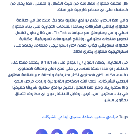
كل قطعة محتوى متكاملة من حيث الشكل والمعنى، مما يقلل من
الاعتماد على أي مصادر خارجية غير آمنة.
وفي هذا الإطار، تقدم
براندي ستديو
نموذجًا متكاملًا في
صناعة
محتوى إبداعي للشركات
يساعد العلامات التجارية على بناء محتوى
أصلي وآمن ومتوافق مع سياسات TikTok، من خلال حلول تشمل
تصوير منتجات احترافي
، و
إنتاج فيديوهات تسويقية
، و
كتابة
محتوى تسويقي جذاب
ضمن إطار استراتيجي متكامل يعتمد على
استراتيجية محتوى بصري 2026
.
في النهاية، يمكن القول إن النجاح على TikTok لا يعتمد فقط على
الانتشار أو عدد المشاهدات، بل على مدى أمان وأصالة المحتوى
نفسه. فكلما كان المحتوى أكثر احترافية وأصالة عبر
صناعة محتوى
إبداعي للشركات
، كلما قلّت المخاطر القانونية وزادت فرص النمو
والاستمرارية. ومع هذا النهج، تصبح
براندي ستديو
شريكًا حقيقيًا
في بناء محتوى آمن، قوي، وقابل للانتشار دون أي مخاوف تتعلق
بحقوق النشر.
Tags :
براندي ستديو
,
صناعة محتوى إبداعي للشركات