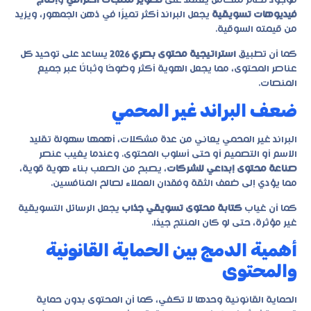
فوجود نظام متكامل يعتمد على
تصوير منتجات احترافي
و
إنتاج
فيديوهات تسويقية
يجعل البراند أكثر تميزًا في ذهن الجمهور، ويزيد
من قيمته السوقية.
كما أن تطبيق
استراتيجية محتوى بصري 2026
يساعد على توحيد كل
عناصر المحتوى، مما يجعل الهوية أكثر وضوحًا وثباتًا عبر جميع
المنصات.
ضعف البراند غير المحمي
البراند غير المحمي يعاني من عدة مشكلات، أهمها سهولة تقليد
الاسم أو التصميم أو حتى أسلوب المحتوى. وعندما يغيب عنصر
صناعة محتوى إبداعي للشركات
، يصبح من الصعب بناء هوية قوية،
مما يؤدي إلى ضعف الثقة وفقدان العملاء لصالح المنافسين.
كما أن غياب
كتابة محتوى تسويقي جذاب
يجعل الرسائل التسويقية
غير مؤثرة، حتى لو كان المنتج جيدًا.
أهمية الدمج بين الحماية القانونية
والمحتوى
الحماية القانونية وحدها لا تكفي، كما أن المحتوى بدون حماية