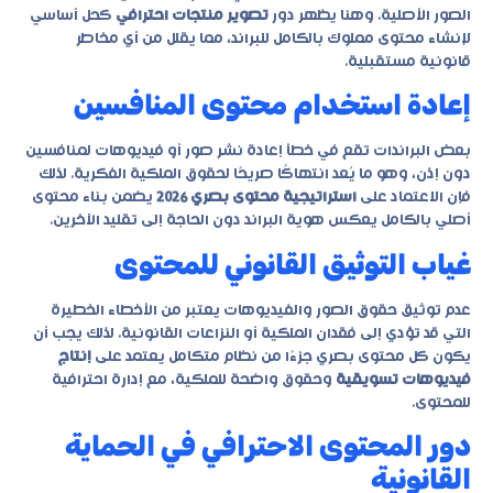
الصور الأصلية. وهنا يظهر دور
تصوير منتجات احترافي
كحل أساسي
لإنشاء محتوى مملوك بالكامل للبراند، مما يقلل من أي مخاطر
قانونية مستقبلية.
إعادة استخدام محتوى المنافسين
بعض البراندات تقع في خطأ إعادة نشر صور أو فيديوهات لمنافسين
دون إذن، وهو ما يُعد انتهاكًا صريحًا لحقوق الملكية الفكرية. لذلك
فإن الاعتماد على
استراتيجية محتوى بصري 2026
يضمن بناء محتوى
أصلي بالكامل يعكس هوية البراند دون الحاجة إلى تقليد الآخرين.
غياب التوثيق القانوني للمحتوى
عدم توثيق حقوق الصور والفيديوهات يعتبر من الأخطاء الخطيرة
التي قد تؤدي إلى فقدان الملكية أو النزاعات القانونية. لذلك يجب أن
يكون كل محتوى بصري جزءًا من نظام متكامل يعتمد على
إنتاج
فيديوهات تسويقية
وحقوق واضحة للملكية، مع إدارة احترافية
للمحتوى.
دور المحتوى الاحترافي في الحماية
القانونية