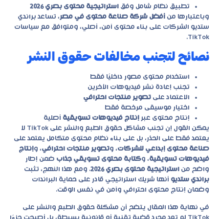
تطبيق نظام شامل وفق
استراتيجية محتوى بصري 2026
وباعتبارها من
أفضل شركة صناعة محتوى في مصر
، تساعد براندي
ستديو الشركات على بناء محتوى آمن، أصلي، ومتوافق مع سياسات
TikTok.
نصائح لتجنب مخالفات حقوق النشر
استخدام محتوى مصور داخليًا فقط
تجنب إعادة نشر فيديوهات الآخرين
الاعتماد على
تصوير منتجات احترافي
اختيار موسيقى مرخصة فقط
إنتاج محتوى عبر
إنتاج فيديوهات تسويقية
أصلية
يمكن القول إن تجنب مشاكل حقوق الطبع والنشر على TikTok لا
يعتمد فقط على الحذر، بل على بناء نظام محتوى متكامل يعتمد على
صناعة محتوى إبداعي للشركات
، و
تصوير منتجات احترافي
، و
إنتاج
فيديوهات تسويقية
، و
كتابة محتوى تسويقي جذاب
ضمن إطار
واضح من
استراتيجية محتوى بصري 2026
. ومع هذا النهج، تثبت
براندي ستديو
أنها شريك استراتيجي قادر على حماية البراندات
وضمان إنتاج محتوى احترافي وآمن في نفس الوقت.
في نهاية هذا المقال يتضح أن مشكلة حقوق الطبع والنشر على
TikTok لم تعد مجرد قضية تقنية أو قانونية بسيطة، بل أصبحت جزءًا