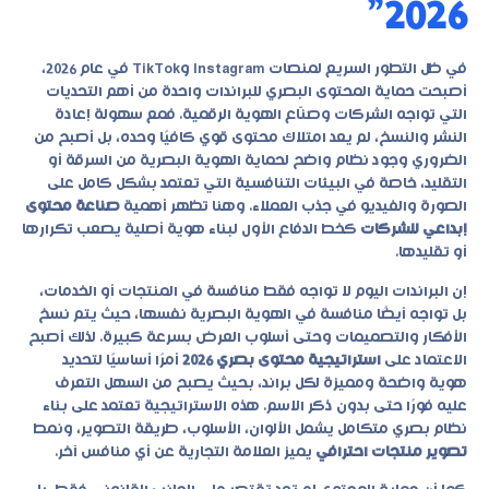
2026”
في ظل التطور السريع لمنصات Instagram وTikTok في عام 2026،
أصبحت حماية المحتوى البصري للبراندات واحدة من أهم التحديات
التي تواجه الشركات وصنّاع الهوية الرقمية. فمع سهولة إعادة
النشر والنسخ، لم يعد امتلاك محتوى قوي كافيًا وحده، بل أصبح من
الضروري وجود نظام واضح لحماية الهوية البصرية من السرقة أو
التقليد، خاصة في البيئات التنافسية التي تعتمد بشكل كامل على
الصورة والفيديو في جذب العملاء. وهنا تظهر أهمية
صناعة محتوى
إبداعي للشركات
كخط الدفاع الأول لبناء هوية أصلية يصعب تكرارها
أو تقليدها.
إن البراندات اليوم لا تواجه فقط منافسة في المنتجات أو الخدمات،
بل تواجه أيضًا منافسة في الهوية البصرية نفسها، حيث يتم نسخ
الأفكار والتصميمات وحتى أسلوب العرض بسرعة كبيرة. لذلك أصبح
الاعتماد على
استراتيجية محتوى بصري 2026
أمرًا أساسيًا لتحديد
هوية واضحة ومميزة لكل براند، بحيث يصبح من السهل التعرف
عليه فورًا حتى بدون ذكر الاسم. هذه الاستراتيجية تعتمد على بناء
نظام بصري متكامل يشمل الألوان، الأسلوب، طريقة التصوير، ونمط
تصوير منتجات احترافي
يميز العلامة التجارية عن أي منافس آخر.