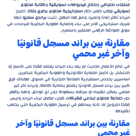
منتجات احترافي
و
إنتاج فيديوهات تسويقية
و
كتابة محتوى
تسويقي جذاب
ضمن إطار
استراتيجية محتوى بصري 2026
، أصبح
البراند أكثر أمانًا وتميزًا. ومع هذا النهج، تثبت
براندي ستديو
أنها
شريك استراتيجي قادر على بناء وحماية الهوية البصرية للبراندات في
سوق الموضة الرقمي المتغير باستمرار.
مقارنة بين براند مسجل قانونيًا
وآخر غير محمي
في عالم الأعمال الحديث لم يعد بناء البراند يعتمد فقط على الاسم أو
الانتشار، بل أصبح الحماية القانونية والهوية البصرية عنصرين
أساسيين يحددان استمرارية العلامة التجارية في السوق. فهناك فرق
كبير بين براند مسجل قانونيًا يتمتع بحماية كاملة، وبراند آخر غير
محمي يمكن تقليده أو سرقته بسهولة دون أي عوائق. وهنا يظهر
دور
صناعة محتوى إبداعي للشركات
كجزء مكمل لبناء البراند وليس
فقط الترويج له، لأنه يساهم في ترسيخ الهوية البصرية التي يصعب
تقليدها.
مقارنة بين براند مسجل قانونيًا وآخر
غير محمي