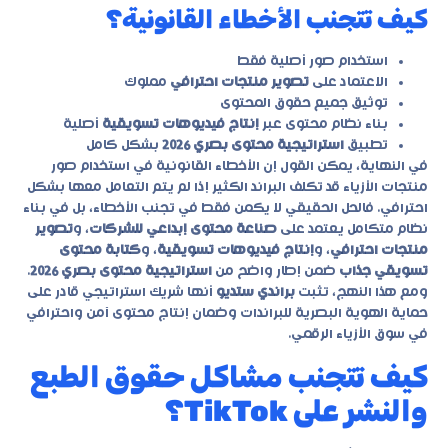
كيف تتجنب الأخطاء القانونية؟
استخدام صور أصلية فقط
الاعتماد على
تصوير منتجات احترافي
مملوك
توثيق جميع حقوق المحتوى
بناء نظام محتوى عبر
إنتاج فيديوهات تسويقية
أصلية
تطبيق
استراتيجية محتوى بصري 2026
بشكل كامل
في النهاية، يمكن القول إن الأخطاء القانونية في استخدام صور
منتجات الأزياء قد تكلف البراند الكثير إذا لم يتم التعامل معها بشكل
احترافي. فالحل الحقيقي لا يكمن فقط في تجنب الأخطاء، بل في بناء
نظام متكامل يعتمد على
صناعة محتوى إبداعي للشركات
، و
تصوير
منتجات احترافي
، و
إنتاج فيديوهات تسويقية
، و
كتابة محتوى
تسويقي جذاب
ضمن إطار واضح من
استراتيجية محتوى بصري 2026
.
ومع هذا النهج، تثبت
براندي ستديو
أنها شريك استراتيجي قادر على
حماية الهوية البصرية للبراندات وضمان إنتاج محتوى آمن واحترافي
في سوق الأزياء الرقمي.
كيف تتجنب مشاكل حقوق الطبع
والنشر على TikTok؟