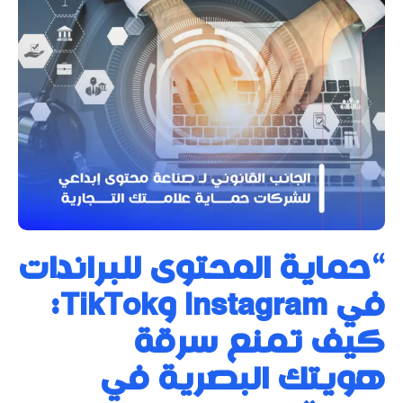
“حماية المحتوى للبراندات
في Instagram وTikTok:
كيف تمنع سرقة
هويتك البصرية في