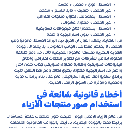
المسجل: قوي + محمي + متسق
غير المحمي: ضعيف + قابل للنسخ + مشتت
المسجل: يعتمد على
تصوير منتجات احترافي
غير المحمي: محتوى عشوائي
المسجل: يستخدم
إنتاج فيديوهات تسويقية
غير المحمي: بدون استراتيجية واضحة
في النهاية، يمكن القول إن الفرق بين البراند المسجل قانونيًا وغير
المحمي لا يقتصر فقط على الجانب القانوني، بل يمتد إلى جودة
الهوية البصرية نفسها. فالقوة الحقيقية تأتي من دمج
صناعة
محتوى إبداعي للشركات
مع
تصوير منتجات احترافي
و
إنتاج
فيديوهات تسويقية
و
كتابة محتوى تسويقي جذاب
ضمن إطار
واضح من
استراتيجية محتوى بصري 2026
. ومع هذا النهج، تثبت
براندي ستديو
أنها شريك استراتيجي قادر على بناء براندات قوية
ومحمية ومؤثرة في السوق الرقمي الحديث.
أخطاء قانونية شائعة في
استخدام صور منتجات الأزياء
في عالم الأزياء الرقمي اليوم، أصبحت صور المنتجات عنصرًا حساسًا لا
يرتبط فقط بالجودة البصرية، بل أيضًا بالجوانب القانونية المتعلقة