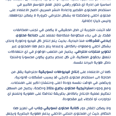
أساسيًا من إدارة أي حضور رقمي ناجح. فمع التوسع الكبير في
استخدام المحتوى القصير وإعادة النشر السريع، أصبح الاعتماد على
محتوى أصلي ومخطط له بشكل احترافي ضرورة لا يمكن تجاهلها،
وليس خيارًا إضافيًا.
لقد أثبتت التجربة أن الحل الحقيقي لا يكمن في تجنب المخالفات
فقط، بل في بناء منظومة متكاملة تعتمد على
صناعة محتوى
إبداعي للشركات
منذ البداية، بحيث يتم إنتاج كل فيديو وصورة ونص
بشكل أصلي ومملوك بالكامل. وعندما يتم دعم هذا المحتوى عبر
تصوير منتجات احترافي
، يصبح من الصعب الوقوع في أي انتهاكات
تتعلق بحقوق الملكية، لأن كل عنصر بصري يكون محسوبًا ومُنتجًا
داخل هوية البراند نفسه.
كما أن الاعتماد على
إنتاج فيديوهات تسويقية
احترافية يقلل من
الحاجة إلى استخدام محتوى خارجي قد يسبب مشكلات قانونية،
ويضمن في الوقت نفسه جودة أعلى وانتشارًا أكبر على المنصات.
ومع وجود
استراتيجية محتوى بصري 2026
واضحة، يصبح من السهل
تنظيم عملية الإنتاج بالكامل بطريقة تحافظ على الهوية وتمنع أي
تجاوزات أو أخطاء غير مقصودة.
ولا يمكن إغفال دور
كتابة محتوى تسويقي جذاب
في تعزيز هذا
النظام، حيث إن المحتوى النصي الأصلي يدعم الهوية البصرية ويجعل