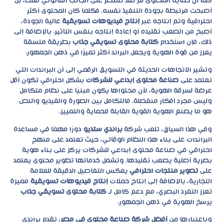
كما أن حماية المحتوى لم تعد تقتصر على الجانب القانوني فقط، بل
أصبحت مرتبطة بجودة التنفيذ نفسه. فكلما كان المحتوى أكثر
احترافية وتم إنتاجه عبر
إنتاج فيديوهات تسويقية
عالية الجودة،
أصبح من الصعب تقليده أو إعادة إنتاجه بنفس التأثير. بالإضافة إلى
ذلك، فإن استخدام
كتابة محتوى تسويقي جذاب
بطريقة متسقة
يعزز من قوة الهوية ويجعل البراند أكثر تميزًا في ذهن الجمهور.
وتشير الاتجاهات الحديثة في التسويق الرقمي إلى أن البراندات التي
تعتمد على
صناعة محتوى إبداعي للشركات
بشكل احترافي تكون أقل
عرضة لسرقة الهوية، لأن محتواها يكون مبنيًا على نظام متكامل
وليس مجرد أفكار منفصلة. فالتكامل بين الصورة والفيديو والنص
هو ما يصنع الهوية القوية القابلة للحماية والتمييز.
وفي هذا السياق، تلعب شركة
براندي ستديو
دورًا مهمًا في مساعدة
البراندات على بناء هذا النظام الوقائي، حيث تعتمد على منهج
احترافي في
صناعة محتوى إبداعي للشركات
يركز على بناء هوية
بصرية أصلية يصعب تقليدها. وتشمل خدماتها تطوير محتوى يعتمد
على
تصوير منتجات احترافي
يعكس التفاصيل الدقيقة للعلامة
التجارية، بالإضافة إلى إنتاج حملات
إنتاج فيديوهات تسويقية
مميزة
تعزز التفرد البصري، مع دعم كامل لـ
كتابة محتوى تسويقي جذاب
يرسخ الهوية في ذهن الجمهور.
وباعتبارها من
أفضل شركة صناعة محتوى في مصر
، تقدم براندي