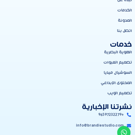
نبذة عن
الخدمات
المدونة
اتصل بنا
خدمات
الهوية البصرية
تصميم العبوات
السوشيال ميديا
المحتوى الإبداعي
تصميم الويب
نشرتنا الإخبارية
+96597232279
info@brandiestudio.com