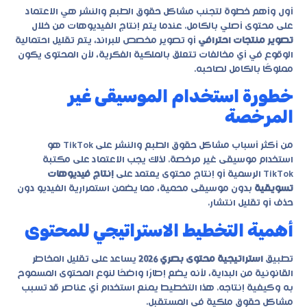
أول وأهم خطوة لتجنب مشاكل حقوق الطبع والنشر هي الاعتماد
على محتوى أصلي بالكامل. عندما يتم إنتاج الفيديوهات من خلال
تصوير منتجات احترافي
أو تصوير مخصص للبراند، يتم تقليل احتمالية
الوقوع في أي مخالفات تتعلق بالملكية الفكرية، لأن المحتوى يكون
مملوكًا بالكامل لصاحبه.
خطورة استخدام الموسيقى غير
المرخصة
من أكثر أسباب مشاكل حقوق الطبع والنشر على TikTok هو
استخدام موسيقى غير مرخصة. لذلك يجب الاعتماد على مكتبة
TikTok الرسمية أو إنتاج محتوى يعتمد على
إنتاج فيديوهات
تسويقية
بدون موسيقى محمية، مما يضمن استمرارية الفيديو دون
حذف أو تقليل انتشار.
أهمية التخطيط الاستراتيجي للمحتوى
تطبيق
استراتيجية محتوى بصري 2026
يساعد على تقليل المخاطر
القانونية من البداية، لأنه يضع إطارًا واضحًا لنوع المحتوى المسموح
به وكيفية إنتاجه. هذا التخطيط يمنع استخدام أي عناصر قد تسبب
مشاكل حقوق ملكية في المستقبل.