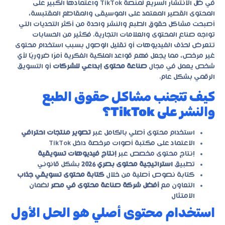
في ظل الانتشار السريع لمنصة TikTok واعتمادها الكبير على
المحتوى القصير المعتمد على الموسيقى والمقاطع المقتبسة،
أصبحت مشاكل حقوق الطبع والنشر واحدة من أكثر التحديات التي
تواجه صناع المحتوى والعلامات التجارية. فكثير من الحسابات
تتعرض لحذف الفيديوهات أو تقليل الوصول بسبب استخدام محتوى
غير مرخص، مما يجعل فهم قواعد الملكية الفكرية أمرًا ضروريًا لأي
شخص يعمل في مجال
صناعة محتوى إبداعي للشركات
أو التسويق
الرقمي بشكل عام.
كيف تتجنب مشاكل حقوق الطبع
والنشر على TikTok؟
استخدام محتوى أصلي بالكامل عبر
تصوير منتجات احترافي
الاعتماد على مكتبة أصوات مرخصة داخل TikTok
إنتاج محتوى مخصص عبر
إنتاج فيديوهات تسويقية
تطبيق
استراتيجية محتوى بصري 2026
بشكل قانوني
كتابة نصوص أصلية من خلال
كتابة محتوى تسويقي جذاب
التعاون مع
أفضل شركة صناعة محتوى في مصر
لضمان
الامتثال
استخدام محتوى أصلي هو الحل الأول