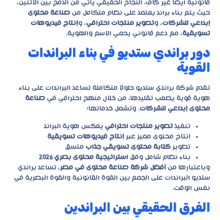
قانونية أيضًا غير كافٍ. النجاح الحقيقي يأتي من الدمج بين الاثنين،
حيث يتم بناء براند يعتمد على نظام متكامل من
صناعة محتوى
إبداعي للشركات
، و
تصوير منتجات احترافي
، و
إنتاج فيديوهات
تسويقية
، مع دعم قانوني يحمي الاسم والهوية.
دور براندي ستديو في بناء البراندات
القوية
تقدم شركة
براندي ستديو
حلولًا متكاملة تساعد البراندات على بناء
هوية قوية يصعب تقليدها، من خلال منهج احترافي في
صناعة
محتوى إبداعي للشركات
. وتشمل خدماتها:
تنفيذ
تصوير منتجات احترافي
يعكس هوية البراند
إنتاج محتوى مميز عبر
إنتاج فيديوهات تسويقية
تطوير
كتابة محتوى تسويقي جذاب
متسق
بناء نظام شامل وفق
استراتيجية محتوى بصري 2026
وباعتبارها من
أفضل شركة صناعة محتوى في مصر
، تساعد براندي
ستديو البراندات على الجمع بين القوة القانونية والقوة البصرية في
نفس الوقت.
الفرق الحقيقي بين البراندين