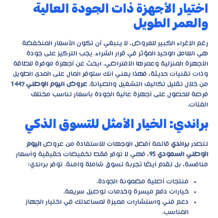
اختيار الأجهزة ذات الجودة العالية
والعمر الطويل
رغم الإغراء الكبير للعروض، لا ينبغي أن تكون الأسعار المنخفضة
هي العامل الوحيد المؤثر في قرار الشراء. يجب التركيز على جودة
الأجهزة المنزلية وعمرها الافتراضي. ابحث عن أجهزة موفرة للطاقة
وذات تقنيات حديثة، فهذا يعني أنك ستوفر المال على المدى الطويل
من خلال تقليل تكاليف التشغيل والصيانة.
عروض اليوم الوطني 1447
فرصة للحصول على أجهزة عالية الجودة بأسعار تناسب مختلف
الفئات.
براندي: الخيار الأمثل للتسوق الذكي
تتصدر
براندي
قائمة أفضل الوجهات للاستفادة من عروض
اليوم
الوطني السعودي 95
، فهي لا توفر فقط تخفيضات حقيقية وأسعار
منافسة، بل تقدم أيضًا تجربة تسوق شاملة وآمنة. توفر براندي:
منتجات أصلية مضمونة الجودة.
خيارات دفع ميسرة وخدمات توصيل سريعة.
دعم فني واستشارات مميزة لمساعدتك في اختيار الجهاز
المناسب.