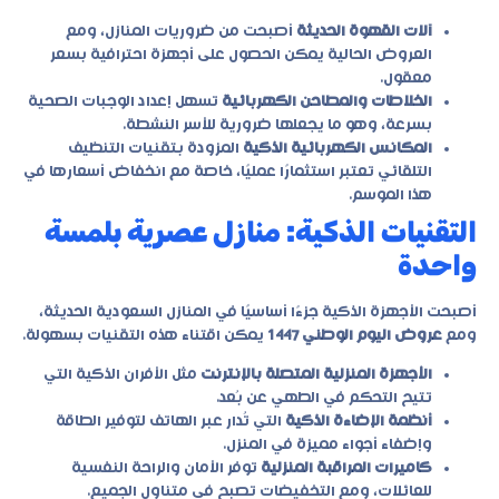
آلات القهوة الحديثة
أصبحت من ضروريات المنازل، ومع
العروض الحالية يمكن الحصول على أجهزة احترافية بسعر
معقول.
الخلاطات والمطاحن الكهربائية
تسهل إعداد الوجبات الصحية
بسرعة، وهو ما يجعلها ضرورية للأسر النشطة.
المكانس الكهربائية الذكية
المزودة بتقنيات التنظيف
التلقائي تعتبر استثمارًا عمليًا، خاصة مع انخفاض أسعارها في
هذا الموسم.
التقنيات الذكية: منازل عصرية بلمسة
واحدة
أصبحت الأجهزة الذكية جزءًا أساسيًا في المنازل السعودية الحديثة،
ومع
عروض اليوم الوطني 1447
يمكن اقتناء هذه التقنيات بسهولة.
الأجهزة المنزلية المتصلة بالإنترنت
مثل الأفران الذكية التي
تتيح التحكم في الطهي عن بُعد.
أنظمة الإضاءة الذكية
التي تُدار عبر الهاتف لتوفير الطاقة
وإضفاء أجواء مميزة في المنزل.
كاميرات المراقبة المنزلية
توفر الأمان والراحة النفسية
للعائلات، ومع التخفيضات تصبح في متناول الجميع.