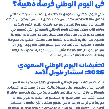
في اليوم الوطني فرصة ذهبية؟
يأتي
اليوم الوطني السعودي 95
كأحد أبرز المناسبات الوطنية التي
تحتفل بها المملكة، فهو ليس مجرد ذكرى تأسيس الوطن، بل فرصة
للتعبير عن الفخر والانتماء. ومع هذا الحدث الكبير، تقدم المتاجر
والشركات أفضل
عروض اليوم الوطني السعودي
التي تُسهم في
إضفاء طابع خاص على هذه المناسبة. وتحرص العلامات التجارية
الكبرى على تقديم خصومات ضخمة على مختلف المنتجات، خصوصًا
الأجهزة المنزلية التي تُعد من أكثر السلع طلبًا. هذا يجعل يوم 23
سبتمبر من كل عام موعدًا مثاليًا للأسر السعودية لتحديث منازلها
واقتناء أحدث الأجهزة بأسعار مناسبة.
تخفيضات اليوم الوطني السعودي
2025: استثمار طويل الأمد
تُعتبر
تخفيضات اليوم الوطني السعودي 2025
فرصة رائعة للأسر
لتوفير المال والحصول على أجهزة عالية الجودة. فعند شراء الثلاجات،
الغسالات، الأفران، أو المكانس الكهربائية في هذا الموسم، فإنك لا
تحصل فقط على سعر مميز، بل تستثمر في منتجات تدوم لفترات
طويلة وتوفر لك الراحة. ومع التطور التقني الذي تشهده المملكة،
أصبحت الأجهزة المنزلية الذكية والمتطورة متاحة للجميع، وهو ما