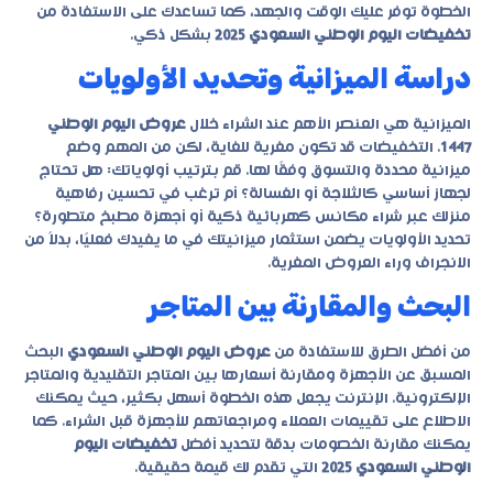
الخطوة توفر عليك الوقت والجهد، كما تساعدك على الاستفادة من
تخفيضات اليوم الوطني السعودي 2025
بشكل ذكي.
دراسة الميزانية وتحديد الأولويات
الميزانية هي العنصر الأهم عند الشراء خلال
عروض اليوم الوطني
1447
. التخفيضات قد تكون مغرية للغاية، لكن من المهم وضع
ميزانية محددة والتسوق وفقًا لها. قم بترتيب أولوياتك: هل تحتاج
لجهاز أساسي كالثلاجة أو الغسالة؟ أم ترغب في تحسين رفاهية
منزلك عبر شراء مكانس كهربائية ذكية أو أجهزة مطبخ متطورة؟
تحديد الأولويات يضمن استثمار ميزانيتك في ما يفيدك فعليًا، بدلاً من
الانجراف وراء العروض المغرية.
البحث والمقارنة بين المتاجر
من أفضل الطرق للاستفادة من
عروض اليوم الوطني السعودي
البحث
المسبق عن الأجهزة ومقارنة أسعارها بين المتاجر التقليدية والمتاجر
الإلكترونية. الإنترنت يجعل هذه الخطوة أسهل بكثير، حيث يمكنك
الاطلاع على تقييمات العملاء ومراجعاتهم للأجهزة قبل الشراء. كما
يمكنك مقارنة الخصومات بدقة لتحديد أفضل
تخفيضات اليوم
الوطني السعودي 2025
التي تقدم لك قيمة حقيقية.