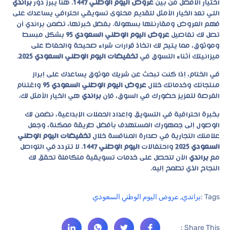
اختيار الأفضل من بين
عروض اليوم الوطني 1447
. هنا يبرز دور
براندي
التي تعد الخيار الأمثل لتقديم محتوى تسويقي احترافي يساعدك على
فهم العروض ومقارنتها بسهولة. بفضل خبرتها، تضمن براندي أن
تصل لك تفاصيل
عروض اليوم الوطني السعودي 95
بشكل مبسط
وموثوق، مما يتيح لك اتخاذ قرارات شراء صحيحة والحفاظ على
ميزانيتك أثناء التسوق في
تخفيضات اليوم الوطني السعودي 2025
.
في الختام، إذا كنت تبحث عن شريك موثوق يساعدك على إبراز
منتجاتك وخدماتك خلال
عروض اليوم الوطني السعودي 95
واغتنام
الفرصة لتعزيز حضورك في السوق، فإن
براندي
هي الخيار الأمثل لك.
بخبرة احترافية في التسويق وإعداد الحملات الإبداعية، نضمن لك
الوصول إلى جمهورك المستهدف بأفضل طريقة ممكنة، وجعل
علامتك التجارية في صدارة المنافسة خلال
تخفيضات اليوم الوطني
السعودي 2025
واحتفالات
اليوم الوطني 1447
. لا تتردد في
التواصل
مع
براندي
الآن لتحصل على خدمات تسويقية متكاملة تحقق لك
النجاح الذي تطمح إليه.
Tags :
براندي
,
عروض اليوم الوطني السعودي
Share This :