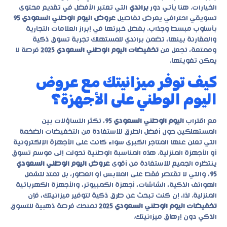
الخيارات. هنا يأتي دور
براندي
التي تعتبر الأفضل في تقديم محتوى
تسويقي احترافي يعرض تفاصيل
عروض اليوم الوطني السعودي 95
بأسلوب مبسط وجذاب. بفضل خبرتها في إبراز العلامات التجارية
والمقارنة بينها، تضمن براندي للمستهلك تجربة تسوق ذكية
وممتعة، تجعل من
تخفيضات اليوم الوطني السعودي 2025
فرصة لا
يمكن تفويتها.
كيف توفر ميزانيتك مع عروض
اليوم الوطني على الأجهزة؟
مع اقتراب
اليوم الوطني السعودي 95
، تكثر التساؤلات بين
المستهلكين حول أفضل الطرق للاستفادة من التخفيضات الضخمة
التي تعلن عنها المتاجر الكبرى سواء كانت على الأجهزة الإلكترونية
أو الأجهزة المنزلية. هذه المناسبة الوطنية تحولت إلى موسم تسوق
ينتظره الجميع للاستفادة من أقوى
عروض اليوم الوطني السعودي
95
، والتي لا تقتصر فقط على الملابس أو العطور، بل تمتد لتشمل
الهواتف الذكية، الشاشات، أجهزة الكمبيوتر، والأجهزة الكهربائية
المنزلية. لذا، إن كنت تبحث عن طرق ذكية لتوفير ميزانيتك، فإن
تخفيضات اليوم الوطني السعودي 2025
تمنحك فرصة ذهبية للتسوق
الذكي دون إرهاق ميزانيتك.