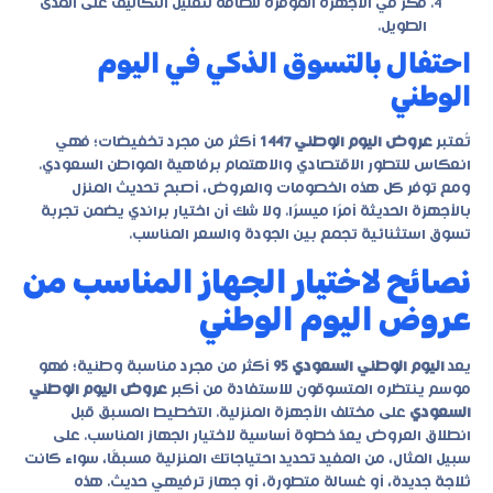
فكر في الأجهزة الموفرة للطاقة لتقليل التكاليف على المدى
الطويل.
احتفال بالتسوق الذكي في اليوم
الوطني
تُعتبر
عروض اليوم الوطني 1447
أكثر من مجرد تخفيضات؛ فهي
انعكاس للتطور الاقتصادي والاهتمام برفاهية المواطن السعودي.
ومع توفر كل هذه الخصومات والعروض، أصبح تحديث المنزل
بالأجهزة الحديثة أمرًا ميسرًا. ولا شك أن اختيار براندي يضمن تجربة
تسوق استثنائية تجمع بين الجودة والسعر المناسب.
نصائح لاختيار الجهاز المناسب من
عروض اليوم الوطني
يعد
اليوم الوطني السعودي 95
أكثر من مجرد مناسبة وطنية؛ فهو
موسم ينتظره المتسوقون للاستفادة من أكبر
عروض اليوم الوطني
السعودي
على مختلف الأجهزة المنزلية. التخطيط المسبق قبل
انطلاق العروض يعدّ خطوة أساسية لاختيار الجهاز المناسب. على
سبيل المثال، من المفيد تحديد احتياجاتك المنزلية مسبقًا، سواء كانت
ثلاجة جديدة، أو غسالة متطورة، أو جهاز ترفيهي حديث. هذه