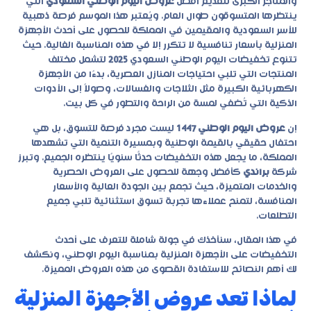
والمتاجر الكبرى لتقديم أفضل
عروض اليوم الوطني السعودي
التي
ينتظرها المتسوقون طوال العام. ويُعتبر هذا الموسم فرصة ذهبية
للأسر السعودية والمقيمين في المملكة للحصول على أحدث الأجهزة
المنزلية بأسعار تنافسية لا تتكرر إلا في هذه المناسبة الغالية. حيث
تتنوع
تخفيضات اليوم الوطني السعودي
2025
لتشمل مختلف
المنتجات التي تلبي احتياجات المنازل العصرية، بدءًا من الأجهزة
الكهربائية الكبيرة مثل الثلاجات والغسالات، وصولاً إلى الأدوات
الذكية التي تُضفي لمسة من الراحة والتطور في كل بيت.
إن
عروض اليوم الوطني 1447
ليست مجرد فرصة للتسوق، بل هي
احتفال حقيقي بالقيمة الوطنية وبمسيرة التنمية التي تشهدها
المملكة، ما يجعل هذه التخفيضات حدثًا سنويًا ينتظره الجميع. وتبرز
شركة
براندي
كأفضل وجهة للحصول على العروض الحصرية
والخدمات المتميزة، حيث تجمع بين الجودة العالية والأسعار
المنافسة، لتمنح عملاءها تجربة تسوق استثنائية تلبي جميع
التطلعات.
في هذا المقال، سنأخذك في جولة شاملة للتعرف على أحدث
التخفيضات على الأجهزة المنزلية بمناسبة اليوم الوطني، ونكشف
لك أهم النصائح للاستفادة القصوى من هذه العروض المميزة.
لماذا تعد عروض الأجهزة المنزلية