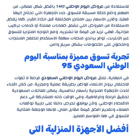
للاستفادة من
عروض اليوم الوطني 1447
بأفضل شكل ممكن، من
المهم وضع خطة مسبقة للتسوق. حدد الأجهزة التي تحتاج إليها
فعليًا، وقارن الأسعار بين المتاجر المختلفة قبل اتخاذ القرار. كما يُفضل
الاستفادة من العروض التي تشمل ضمانات ممتدة أو خدمات تركيب
مجانية، فهي تزيد من قيمة ما تشتريه. ومع التوجه المتزايد للتسوق
عبر الإنترنت، توفر براندي منصات سهلة الاستخدام لتصفح المنتجات
والحصول على الخصومات بشكل سريع وآمن.
تجربة تسوق مميزة بمناسبة اليوم
الوطني السعودي 95
في النهاية، تمثل
عروض اليوم الوطني السعودي
فرصة لا تُفوّت
للاحتفال بروح الانتماء للوطن بطريقة عملية ومجزية. من خلال اقتناء
أحدث الأجهزة المنزلية بأسعار تنافسية، يمكن للعائلات السعودية
تحقيق الراحة والرفاهية، وفي الوقت ذاته المشاركة في دعم
الاقتصاد الوطني. ولأن
براندي
تحرص دائمًا على تلبية توقعات
العملاء وتقديم أفضل قيمة مقابل المال، فإنها الوجهة المثالية
للتسوق في هذا الموسم المميز.
أفضل الأجهزة المنزلية التي