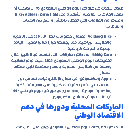
عندما نتحدث عن
عروض اليوم الوطني السعودي 95
، لا يمكننا أن
نغفل الماركات العالمية الشهيرة مثل
Nike، Adidas، Zara، H&M
وغيرها من العلامات التي تحظى بانتشار واسع بين الشباب
والعائلات.
Nike وAdidas
: تقدمان خصومات تصل إلى 50% على الأحذية
والملابس الرياضية، مما يجعلها خيارًا مثاليًا لمحبي اللياقة
البدنية والموضة الرياضية.
Zara وH&M
: من أكثر الماركات التي تشهد إقبالًا كبيرًا خلال
تخفيضات اليوم الوطني السعودي 2025
، حيث توفر تشكيلة
واسعة من الملابس العصرية بأسعار مخفضة تلبي مختلف
الأعمار.
Apple وسامسونج
: في مجال الإلكترونيات، تعد من أبرز
الأسماء التي تقدم تخفيضات كبيرة على الهواتف الذكية
والأجهزة اللوحية، وهو ما يجعل
عروض اليوم الوطني 1447
فرصة لا تعوض لعشاق التكنولوجيا.
الماركات المحلية ودورها في دعم
الاقتصاد الوطني
لا تقتصر
تخفيضات اليوم الوطني السعودي 2025
على الماركات