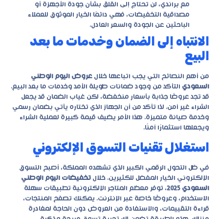
مع براندي، لن تحتاج إلى القلق بشأن جودة الأجهزة أو
مصداقية التخفيضات، فهي دائمًا الخيار الموثوق للعملاء
الباحثين عن الجودة والسعر العادل.
الانتباه إلى الضمان وخدمات ما بعد
البيع
من أهم النصائح التي يجب اتباعها خلال
عروض اليوم الوطني
السعودي
التأكد من وجود ضمانات طويلة الأمد وخدمات ما بعد البيع.
قد تجد عروضًا جذابة بأسعار منخفضة، لكن غياب الضمان قد يجعل
الشراء غير آمن. لذا تأكد من أن الجهاز الذي تختاره يأتي بضمان رسمي
وخدمة صيانة متميزة. هذا الأمر يضيف قيمة كبيرة لعملية الشراء
ويجعلها استثمارًا آمنًا.
استغلال تقنيات التسوق الإلكتروني
في ظل التحول الرقمي الكبير الذي تشهده المملكة، أصبح التسوق
الإلكتروني الخيار المفضل للكثيرين. خلال
تخفيضات اليوم الوطني
السعودي 2025
، توفر معظم المتاجر الإلكترونية تطبيقات سهلة
الاستخدام، وعروضًا خاصة عبر الإنترنت. يمكنك تصفح المنتجات،
قراءة التقييمات، والاستفادة من العروض دون الحاجة لمغادرة