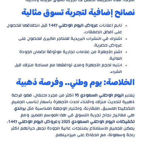
منزلك. هذه الطريقة تضمن لك تجربة تسوق مريحة وذكية.
نصائح إضافية لتجربة تسوق مثالية
تابع إعلانات
عروض اليوم الوطني 1447
قبل انطلاقها للحصول
على أفضل الصفقات.
اشترك في النشرات البريدية للمتاجر الكبرى للحصول على
عروض حصرية.
اشترِ الأجهزة من علامات تجارية موثوقة لضمان الجودة
العالية.
انتبه لحجم الأجهزة ومدى توافقها مع مساحة منزلك قبل
الشراء.
الخلاصة: يوم وطني.. وفرصة ذهبية
يُعتبر
اليوم الوطني السعودي 95
أكثر من مجرد احتفال، فهو فرصة
ذهبية لتحديث منزلك واقتناء أحدث الأجهزة بأسعار تناسب الجميع.
التخطيط المسبق، المقارنة، واختيار الوجهة المناسبة مثل
براندي
هي مفاتيح نجاح تجربة التسوق في هذا الموسم المميز. ومع
تخفيضات اليوم الوطني السعودي 2025
و
عروض اليوم الوطني 1447
،
يمكن للجميع الاستمتاع بمنتجات عالية الجودة تجعل حياتهم أكثر
راحة وسهولة، مع الحفاظ على ميزانيتهم.