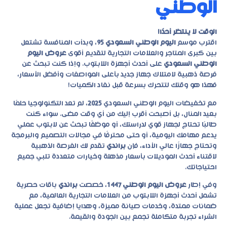
الوطني
الوقت لا ينتظر أحدًا!
اقترب موسم
اليوم الوطني السعودي 95
، وبدأت المنافسة تشتعل
بين كبرى المتاجر والعلامات التجارية لتقديم أقوى
عروض اليوم
الوطني السعودي
على أحدث أجهزة اللابتوب. وإذا كنت تبحث عن
فرصة ذهبية لامتلاك جهاز جديد بأعلى المواصفات وأفضل الأسعار،
فهذا هو وقتك لتتحرك بسرعة قبل نفاد الكميات!
مع
تخفيضات اليوم الوطني السعودي
2025
، لم تعد التكنولوجيا حلمًا
بعيد المنال، بل أصبحت أقرب إليك من أي وقت مضى. سواء كنت
طالبًا تحتاج لجهاز قوي لدراستك، أو موظفًا تبحث عن لابتوب عملي
يدعم مهامك اليومية، أو حتى محترفًا في مجالات التصميم والبرمجة
وتحتاج جهازًا عالي الأداء، فإن
براندي
تقدم لك الفرصة الذهبية
لاقتناء أحدث الموديلات بأسعار مذهلة وخيارات متعددة تلبي جميع
احتياجاتك.
وفي إطار
عروض اليوم الوطني 1447
، خصصت
براندي
باقات حصرية
تشمل أحدث أجهزة اللابتوب من العلامات التجارية العالمية، مع
ضمانات ممتدة، وخدمات صيانة مميزة، وهدايا إضافية تجعل عملية
الشراء تجربة متكاملة تجمع بين الجودة والقيمة.