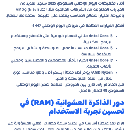
أثناء
تخفيضات اليوم الوطني السعودي 2025
ستجد العديد من
الخيارات المتنوعة من الشركات العالمية مثل إنتل (Intel) وAMD
وغيرها. اختيار المعالج المناسب يعتمد على طبيعة استخدامك للجهاز.
أفضل الخيارات المتاحة في عروض اليوم الوطني 1447:
Intel Core i3:
مثالي للمهام اليومية مثل التصفح واستخدام
البرامج المكتبية.
Intel Core i5:
مناسب للأعمال المتوسطة وتشغيل البرامج
المتقدمة بسلاسة.
Intel Core i7:
الخيار الأمثل للمصممين والمهندسين ومحبي
الألعاب الثقيلة.
AMD Ryzen:
يوفر أداءً ممتازًا بسعر أقل، وهو منافس قوي
لإنتل في الفئة المتوسطة والعليا.
قبل اتخاذ قرارك، قارن بين العروض المتاحة ضمن
اليوم الوطني
السعودي 95
لتختار الأفضل.
دور الذاكرة العشوائية (RAM) في
تحسين تجربة الاستخدام
الرام تعد عنصرًا أساسيًا في تحديد سرعة جهازك، فهي المسؤولة عن
تشغيل التطبيقات والبرامج في الخلفية. كلما زادت سعة الذاكرة