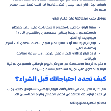
العشوائية، كان أداء الجهاز أفضل، خاصة إذا كنت تعمل على مهام
متعددة.
عوامل يجب مراعاتها عند اختيار الرام:
سعة الرام:
يوصى باستخدام 8 جيجابايت على الأقل لمعظم
المستخدمين، بينما يحتاج المصممون واللاعبون إلى 16
جيجابايت أو أكثر.
نوع الرام (DDR4 أو DDR5):
اختر النوع الأحدث لتضمن أداءً أسرع
وكفاءة أعلى.
تردد الرام (MHz):
كلما ارتفع التردد، زادت سرعة معالجة
البيانات.
لا تفوت فرصة الاستفادة من
عروض اليوم الوطني السعودي
لترقية
الرام والحصول على تجربة استخدام سلسة وسريعة.
كيف تحدد احتياجاتك قبل الشراء؟
مع كثرة الخيارات في
تخفيضات اليوم الوطني السعودي 2025
، يجب
أن تحدد أولوياتك لتتأكد من اختيار المعالج والرام المناسبين لك.
نصائح لتحديد احتياجاتك: