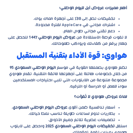
أهم مميزات عروض أبل لليوم الوطني:
تخفيضات تصل إلى
30%
على أجهزة الماك بوك.
اشتراك مجاني في AppleCare لفترة محدودة.
دعم تقني مجاني طوال العام.
لا تفوت فرصة الاستفادة من
عروض اليوم الوطني 1447
لتحصل على
جهاز يرفع من كفاءتك ويواكب طموحاتك.
هواوي: قوة الأداء بتقنية المستقبل
تضع هواوي بصمتها القوية في موسم
اليوم الوطني السعودي 95
من خلال خصومات هائلة على أجهزتها فائقة التقنية. تقدم هواوي
مجموعة متنوعة من اللابتوبات التي تلبي احتياجات المستخدمين
سواءً للعمل أو الدراسة أو الترفيه.
لماذا عروض هواوي لا تُفوَّت؟
أسعار تنافسية ضمن أقوى
عروض اليوم الوطني السعودي
.
بطاريات تدوم لساعات طويلة تناسب نمط حياتك.
تصميمات عصرية تلائم جميع الأذواق.
استغل
تخفيضات اليوم الوطني السعودي 2025
واحصل على لابتوب
هواوي بميزات تفوق توقعاتك.