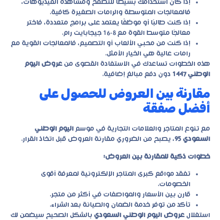
إذا كان استخدامك بسيطًا للتصفح ومشاهدة الفيديوهات،
فالمعالجات المتوسطة والرامات الصغيرة كافية.
إذا كنت طالبًا أو موظفًا يعتمد على برامج متعددة، فاختر
معالجًا متوسط القوة مع 8-16 جيجابايت رام.
إذا كنت من محبي الألعاب أو التصميم، فالمعالجات القوية مع
رامات عالية هي الخيار الأمثل.
هذه الخطوات تساعدك في الاستفادة القصوى من
عروض اليوم
الوطني 1447
دون دفع مبالغ إضافية.
مقارنة بين العروض للحصول على
أفضل صفقة
مع تنوع المتاجر والعلامات التجارية في موسم
اليوم الوطني
السعودي 95
، يصبح من الضروري مقارنة العروض قبل اتخاذ القرار.
خطوات ذكية للمقارنة بين العروض:
تفقد مواقع كبرى المتاجر الإلكترونية لمعرفة أقوى
الخصومات.
قارن بين الأسعار والمواصفات في أكثر من متجر.
تأكد من توفر خدمة الضمان والصيانة بعد الشراء.
استغلال
عروض اليوم الوطني السعودي
بالشكل الصحيح سيضمن لك