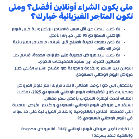
متى يكون الشراء أونلاين أفضل؟ ومتى
تكون المتاجر الفيزيائية خيارك؟
إذا كنت تبحث عن
أقل سعر
، فالمتاجر الإلكترونية خلال
اليوم
الوطني السعودي 95
هي خيارك الأمثل.
إذا كان يهمك
تجربة المنتج
قبل شرائه، فالمتاجر الفيزيائية
توفر لك ذلك.
إذا كنت تريد
عروض حصرية على طرازات محددة
، فتابع كلا
القناتين لتعرف أين ستجد التخفيضات الأقوى.
التوازن بين السعر والخدمة والجودة هو مفتاح الشراء الذكي خلال
عروض اليوم الوطني السعودي
.
باختصار، الآن هو الوقت المثالي لاتخاذ قرارك! مع تنوع العروض
والخيارات خلال
تخفيضات اليوم الوطني السعودي 2025
، يمكنك
امتلاك أحدث أجهزة اللابتوب بأفضل سعر ممكن.
استفد من
عروض اليوم الوطني السعودي
واغتنم الفرص الذهبية
التي تقدمها المتاجر الإلكترونية والمتاجر الفيزيائية على حد سواء
في
اليوم الوطني السعودي 95
.
لا تفوّت أقوى
عروض اليوم الوطني 1447
، فالعروض محدودة
والكمية تنفد بسرعة!