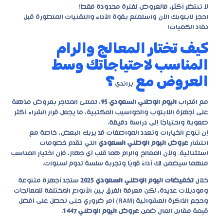
لا تنتظر أكثر، فالعروض لفترة محدودة فقط!
احجز لابتوبك الآن واستمتع بقوة الأداء والتقنيات المتطورة قبل
نفاد الكميات!
كيف تختار المعالج والرام
المناسب لاحتياجاتك وسط
العروض مع
؟
براندي
مع اقتراب
اليوم الوطني السعودي 95
، تمتلئ المتاجر بعروض مذهلة
على أجهزة اللابتوب والحواسيب المكتبية، ما يجعل قرار الشراء أكثر
صعوبة واحتياجًا إلى دراسة دقيقة.
إن تنوع الخيارات وتعدد المواصفات قد يربك البعض، خاصة مع
انتشار
عروض اليوم الوطني السعودي
التي تقدم خصومات
استثنائية. ولأن المعالج والرام هما قلب أي جهاز، فإن اختيار المناسب
منهما سيضمن لك أداءً قويًا وتجربة سلسة تدوم لسنوات.
خلال
تخفيضات اليوم الوطني السعودي 2025
ستجد أجهزة متنوعة
وموديلات عديدة، لكن معرفة الفرق بين الأنواع المختلفة للمعالجات
وحجم الذاكرة العشوائية (RAM) أمر ضروري حتى تحصل على أفضل
قيمة مقابل المال ضمن
عروض اليوم الوطني 1447
.