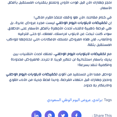
احجز جهازك الآن قبل فوات الأوان وتمتع بتقنيات المستقبل بأفضل
الأسعار.
في ختام مقالتنا، الآن هو وقتك لتتخذ القرار الذكي!
إن
تخفيضات لابتوبات اليوم الوطني
ليست مجرد عروض عابرة، بل
هي فرصة ذهبية لاقتناء أحدث الأجهزة بأفضل الأسعار على الإطلاق.
سواء كنت تبحث عن لابتوب لدراستك، لعملك، أو حتى للترفيه
والألعاب، فإن هذه العروض تمنحك الإمكانات التي تحتاجها لتواكب
المستقبل بثقة.
مع
تخفيضات لابتوبات اليوم الوطني
، تمتلك أحدث التقنيات بين
يديك بأسعار استثنائية لن تتكرر قريبًا. لا تتردد، فالعروض محدودة
والكمية تنفد بسرعة!
تواصل معنا الآن
لتستفيد من أقوى
تخفيضات لابتوبات اليوم الوطني
واحجز جهازك قبل انتهاء الفرصة، وابدأ فصلًا جديدًا من الأداء القوي
والابتكار بلا حدود.
Tags :
براندي
,
عروض اليوم الوطني السعودي
Share This :