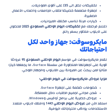
تخفيضات تصل إلى
35%
على أقوى الموديلات.
أجهزة مصممة خصيصًا لطلاب الجامعات وأصحاب الأعمال
الصغيرة.
خيارات مرنة تناسب مختلف الميزانيات.
اغتنم فرصتك مع
تخفيضات اليوم الوطني السعودي 2025
للحصول
على لابتوب متطور بسعر رائع.
مايكروسوفت: جهاز واحد لكل
احتياجاتك
تقدم مايكروسوفت في موسم
اليوم الوطني السعودي 95
عروضًا
قوية على أجهزتها المتطورة من سلسلة Surface، ما يجعلها خيارًا
مثاليًا لمن يبحث عن المرونة بين اللابتوب والجهاز اللوحي.
مزايا عروض مايكروسوفت في اليوم الوطني:
خصومات ضخمة على أجهزة Surface.
شحن مجاني لجميع الطلبات داخل المملكة.
عروض حصرية على برامج أوفيس وWindows.
استفد الآن من
عروض اليوم الوطني 1447
وامتلك لابتوب متعدد
الاستخدامات يواكب احتياجاتك اليومية.