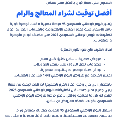
الحصول على جهاز قوي بأفضل سعر ممكن.
أفضل توقيت لشراء المعالج والرام
يُعتبر
اليوم الوطني السعودي 95
فرصة ذهبية لاقتناء أجهزة قوية
بأقل الأسعار. حيث تقدم المتاجر الإلكترونية والعلامات التجارية أقوى
تخفيضات اليوم الوطني السعودي 2025
على مختلف أنواع الأجهزة
والمكونات.
لماذا الشراء الآن هو القرار الأمثل؟
عروض حصرية لا تتكرر كثيرًا خلال العام.
خصومات تصل إلى 50% على بعض الموديلات.
توافر أحدث الإصدارات بتقنيات متطورة.
اغتنم الفرصة مع
عروض اليوم الوطني 1447
قبل نفاد الكميات.
باختصار، الآن حان وقت اتخاذ القرار الصحيح! إذا كنت تبحث عن جهاز
يلبي جميع احتياجاتك، فإن
تخفيضات اليوم الوطني السعودي 2025
تقدم لك كل ما تحتاجه وأكثر. لا تدع فرصة
عروض اليوم الوطني
السعودي
تفوتك، فهذه العروض لن تتكرر.
استغل
اليوم الوطني السعودي 95
لتحديث جهازك بمعالج ورام
يناسبان طموحاتك المستقبلية، وتمتع بأداء فائق وتجربة لا مثيل لها