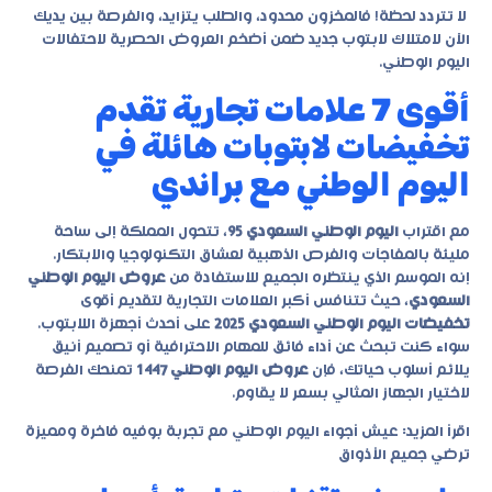
لا تتردد لحظة! فالمخزون محدود، والطلب يتزايد، والفرصة بين يديك
الآن لامتلاك لابتوب جديد ضمن أضخم العروض الحصرية لاحتفالات
اليوم الوطني.
أقوى 7 علامات تجارية تقدم
تخفيضات لابتوبات هائلة في
اليوم الوطني مع براندي
مع اقتراب
اليوم الوطني السعودي 95
، تتحول المملكة إلى ساحة
مليئة بالمفاجآت والفرص الذهبية لعشاق التكنولوجيا والابتكار.
إنه الموسم الذي ينتظره الجميع للاستفادة من
عروض اليوم الوطني
السعودي
، حيث تتنافس أكبر العلامات التجارية لتقديم أقوى
تخفيضات اليوم الوطني السعودي 2025
على أحدث أجهزة اللابتوب.
سواء كنت تبحث عن أداء فائق للمهام الاحترافية أو تصميم أنيق
يلائم أسلوب حياتك، فإن
عروض اليوم الوطني 1447
تمنحك الفرصة
لاختيار الجهاز المثالي بسعر لا يقاوم.
اقرأ المزيد:
عيش أجواء اليوم الوطني مع تجربة بوفيه فاخرة ومميزة
ترضي جميع الأذواق