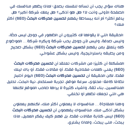
هناك سؤال يجب أن تسأله لنفسك بصدق: لماذا يظهر منافسك في
الصفحة الأولى وأنت لا؟ هل هو أذكى؟ هل يملك شركة أكبر؟ هل
يدفع أكثر؟ أم أنه ببساطة يفهم
تحسين محركات البحث (SEO)
أكثر
منك؟
الحقيقة التي لا يقولها لك كثيرون أن الظهور في جوجل ليس حظًا،
وليس صدفة، وليس لأن جوجل يحب شركة ويكره شركة… الموضوع
كله يتعلق بمن يفهم
تحسين محركات البحث (SEO)
بشكل صحيح
ومن يطبقه باستراتيجية، وليس بشكل عشوائي.
المشكلة أن كثيرًا من الشركات تعتقد أن
تحسين محركات البحث
(SEO)
يعني كلمات مفتاحية فقط، أو مقالات فقط، أو باك لينك
فقط، لكن الحقيقة أن
تحسين محركات البحث (SEO)
اليوم أصبح
نظامًا كاملًا: محتوى، سرعة موقع، تجربة مستخدم، نية البحث، تحليل
المنافسين، بناء ثقة، وأشياء كثيرة لا يراها صاحب الموقع لكنها
هي التي تجعلك تظهر أو تختفي.
وهنا المفاجأة… منافسوك لا يعملون أكثر منك، لكنهم يعملون
بشكل أذكى منك. منافسوك يفهمون أن
تحسين محركات البحث
(SEO)
ليس كتابة مقالات فقط، بل فهم كيف يفكر العميل، ماذا
يبحث، متى يبحث، ولماذا يشتري.