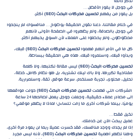
تذكر دائمًا
في جوجل لا يفوز الأفضل…
بل يفوز من يفهم
تحسين محركات البحث (SEO)
أكثر.
في ختام مقالتنا، دعنا نقول الحقيقة بوضوح… منافسوك لم ينجحوا
في جوجل بالصدفة، ولم يظهروا في الصفحة الأولى لأنهم
محظوظون، ولم يحصلوا على العملاء لأن السوق يحبهم أكثر.
كل ما في الأمر أنهم فهموا
تحسين محركات البحث (SEO)
قبلك،
وبدأوا قبلك، واستمروا قبلك. هذه هي الحقيقة ببساطة.
تحسين محركات البحث (SEO)
ليس مقالة تكتبها، ولا كلمة
مفتاحية تكررها، ولا باك لينك تشتريه، بل هو نظام كامل، خطة،
تحليل، محتوى، تجربة مستخدم، سرعة موقع، ثقة، واستمرارية.
الشركات التي فهمت
تحسين محركات البحث (SEO)
حولت مواقعها
إلى مصادر عملاء حقيقية، وجعلت جوجل يعمل لصالحها 24 ساعة
يوميًا، بينما شركات أخرى ما زالت تتساءل: لماذا لا يظهر موقعي؟
تخيل فقط…
عميل يبحث الآن عن خدمتك.
إذا لم يجدك ووجد منافسك، فقد خسرت عميلًا ربما لن يعود مرة أخرى.
وهنا تظهر أهمية
تحسين محركات البحث (SEO)
، لأنه ليس مجرد