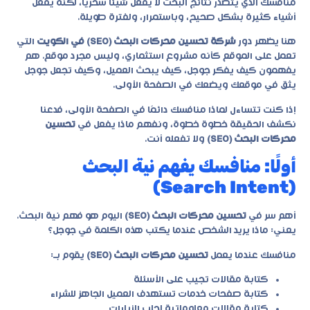
منافسك الذي يتصدر نتائج البحث لا يفعل شيئًا سحريًا، لكنه يفعل
أشياء كثيرة بشكل صحيح، وباستمرار، ولفترة طويلة.
هنا يظهر دور
شركة تحسين محركات البحث (SEO) في الكويت
التي
تعمل على الموقع كأنه مشروع استثماري، وليس مجرد موقع. هم
يفهمون كيف يفكر جوجل، كيف يبحث العميل، وكيف تجعل جوجل
يثق في موقعك ويضعك في الصفحة الأولى.
إذا كنت تتساءل لماذا منافسك دائمًا في الصفحة الأولى، فدعنا
نكشف الحقيقة خطوة خطوة، ونفهم ماذا يفعل في
تحسين
محركات البحث (SEO)
ولا تفعله أنت.
أولًا: منافسك يفهم نية البحث
(Search Intent)
أهم سر في
تحسين محركات البحث (SEO)
اليوم هو فهم نية البحث.
يعني: ماذا يريد الشخص عندما يكتب هذه الكلمة في جوجل؟
منافسك عندما يعمل
تحسين محركات البحث (SEO)
يقوم بـ:
كتابة مقالات تجيب على الأسئلة
كتابة صفحات خدمات تستهدف العميل الجاهز للشراء
كتابة مقالات معلوماتية لجلب الزيارات