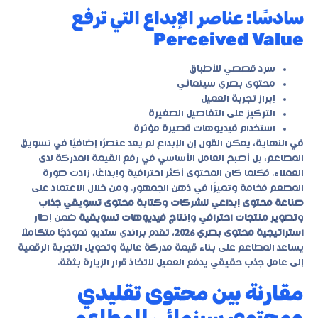
سادسًا: عناصر الإبداع التي ترفع
Perceived Value
سرد قصصي للأطباق
محتوى بصري سينمائي
إبراز تجربة العميل
التركيز على التفاصيل الصغيرة
استخدام فيديوهات قصيرة مؤثرة
في النهاية، يمكن القول إن الإبداع لم يعد عنصرًا إضافيًا في تسويق
المطاعم، بل أصبح العامل الأساسي في رفع القيمة المدركة لدى
العملاء. فكلما كان المحتوى أكثر احترافية وإبداعًا، زادت صورة
المطعم فخامة وتميزًا في ذهن الجمهور. ومن خلال الاعتماد على
صناعة محتوى إبداعي للشركات
و
كتابة محتوى تسويقي جذاب
و
تصوير منتجات احترافي
و
إنتاج فيديوهات تسويقية
ضمن إطار
استراتيجية محتوى بصري 2026
، تقدم براندي ستديو نموذجًا متكاملًا
يساعد المطاعم على بناء قيمة مدركة عالية وتحويل التجربة الرقمية
إلى عامل جذب حقيقي يدفع العميل لاتخاذ قرار الزيارة بثقة.
مقارنة بين محتوى تقليدي
ومحتوى سينمائي للمطاعم