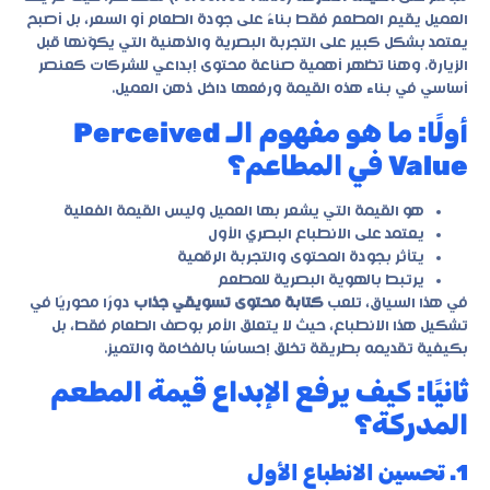
العميل يقيم المطعم فقط بناءً على جودة الطعام أو السعر، بل أصبح
يعتمد بشكل كبير على التجربة البصرية والذهنية التي يكوّنها قبل
الزيارة. وهنا تظهر أهمية
صناعة محتوى إبداعي للشركات
كعنصر
أساسي في بناء هذه القيمة ورفعها داخل ذهن العميل.
أولًا: ما هو مفهوم الـ Perceived
Value في المطاعم؟
هو القيمة التي يشعر بها العميل وليس القيمة الفعلية
يعتمد على الانطباع البصري الأول
يتأثر بجودة المحتوى والتجربة الرقمية
يرتبط بالهوية البصرية للمطعم
في هذا السياق، تلعب
كتابة محتوى تسويقي جذاب
دورًا محوريًا في
تشكيل هذا الانطباع، حيث لا يتعلق الأمر بوصف الطعام فقط، بل
بكيفية تقديمه بطريقة تخلق إحساسًا بالفخامة والتميز.
ثانيًا: كيف يرفع الإبداع قيمة المطعم
المدركة؟
1. تحسين الانطباع الأول