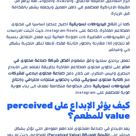
إبراز التفاصيل الدقيقة للأطباق، والإضاءة، والأجواء، مما يرفع من
القيمة الإدراكية للمطعم في ذهن العميل ويجعله يشعر بالفخامة
قبل الزيارة.
كما أن
إنتاج فيديوهات تسويقية
أصبح عنصرًا أساسيًا في محتوى
المطاعم الفاخرة، خاصة على Instagram Reels، حيث أثبتت الدراسات
أن الفيديوهات القصيرة ذات الجودة العالية تزيد معدل التفاعل بنسبة
قد تتجاوز 80% مقارنة بالصور الثابتة فقط، لأنها تنقل التجربة بشكل
حي ومباشر.
تعمل براندي ستديو وفق مفهوم
أفضل شركة صناعة محتوى في
مصر
على تطوير محتوى المطاعم الفاخرة بطريقة تعتمد على الإبداع
البصري وليس التكرار، من خلال دمج
صناعة محتوى إبداعي للشركات
مع
كتابة محتوى تسويقي جذاب
و
تصوير منتجات احترافي
و
إنتاج
فيديوهات تسويقية
داخل منظومة متكاملة تهدف إلى بناء هوية
قوية للمطعم على Instagram.
كيف يؤثر الإبداع على perceived
value للمطعم؟
يُعد الإبداع في صناعة المحتوى أحد أهم العوامل التي تؤثر بشكل
مباشر على
القيمة المدركة (Perceived Value)
للمطاعم، حيث لم يعد