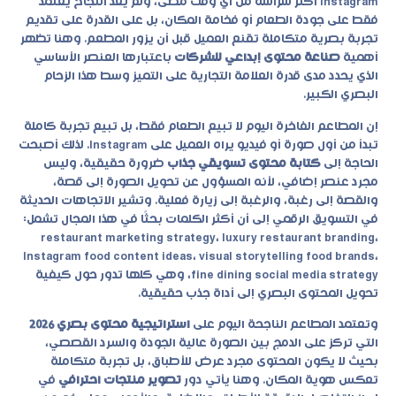
Instagram أكثر شراسة من أي وقت مضى، ولم يعد النجاح يعتمد
فقط على جودة الطعام أو فخامة المكان، بل على القدرة على تقديم
تجربة بصرية متكاملة تقنع العميل قبل أن يزور المطعم. وهنا تظهر
أهمية
صناعة محتوى إبداعي للشركات
باعتبارها العنصر الأساسي
الذي يحدد مدى قدرة العلامة التجارية على التميز وسط هذا الزحام
البصري الكبير.
إن المطاعم الفاخرة اليوم لا تبيع الطعام فقط، بل تبيع تجربة كاملة
تبدأ من أول صورة أو فيديو يراه العميل على Instagram. لذلك أصبحت
الحاجة إلى
كتابة محتوى تسويقي جذاب
ضرورة حقيقية، وليس
مجرد عنصر إضافي، لأنه المسؤول عن تحويل الصورة إلى قصة،
والقصة إلى رغبة، والرغبة إلى زيارة فعلية. وتشير الاتجاهات الحديثة
في التسويق الرقمي إلى أن أكثر الكلمات بحثًا في هذا المجال تشمل:
restaurant marketing strategy، luxury restaurant branding،
Instagram food content ideas، visual storytelling food brands،
fine dining social media strategy، وهي كلها تدور حول كيفية
تحويل المحتوى البصري إلى أداة جذب حقيقية.
وتعتمد المطاعم الناجحة اليوم على
استراتيجية محتوى بصري 2026
التي تركز على الدمج بين الصورة عالية الجودة والسرد القصصي،
بحيث لا يكون المحتوى مجرد عرض للأطباق، بل تجربة متكاملة
تعكس هوية المكان. وهنا يأتي دور
تصوير منتجات احترافي
في