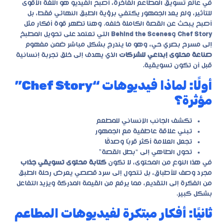
في عالم تسويق المطاعم الفاخرة، أصبح الفيديو هو اللغة الأقوى
للتأثير، ولم يعد الجمهور يكتفي برؤية الطبق النهائي فقط، بل
أصبح يبحث عن القصة الكاملة خلفه. وهنا تظهر قوة أفكار مثل
Chef Story
و
Behind the Scenes
التي تعتمد على تحويل المطبخ
إلى مسرح بصري حي، وهو ما يندرج بشكل مباشر ضمن مفهوم
صناعة محتوى إبداعي للشركات
الذي يهدف إلى خلق تجربة إنسانية
قبل أن تكون تسويقية.
أولًا: لماذا فيديوهات “Chef Story”
مؤثرة؟
تكشف الجانب الإنساني للمطعم
تبني علاقة عاطفية مع الجمهور
تجعل العلامة أكثر قربًا وصدقًا
تحول الطاهي إلى “بطل القصة”
في هذا النوع من المحتوى، لا تكون
كتابة محتوى تسويقي جذاب
مجرد وصف للأطباق، بل تتحول إلى سرد قصصي يعرض رحلة الطبق
من الفكرة إلى التقديم، مما يرفع من القيمة المدركة ويزيد التفاعل
بشكل كبير.
ثانيًا: أفكار مبتكرة لفيديوهات المطاعم