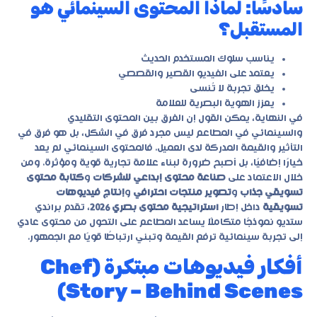
سادسًا: لماذا المحتوى السينمائي هو
المستقبل؟
يناسب سلوك المستخدم الحديث
يعتمد على الفيديو القصير والقصصي
يخلق تجربة لا تُنسى
يعزز الهوية البصرية للعلامة
في النهاية، يمكن القول إن الفرق بين المحتوى التقليدي
والسينمائي في المطاعم ليس مجرد فرق في الشكل، بل هو فرق في
التأثير والقيمة المدركة لدى العميل. فالمحتوى السينمائي لم يعد
خيارًا إضافيًا، بل أصبح ضرورة لبناء علامة تجارية قوية ومؤثرة. ومن
خلال الاعتماد على
صناعة محتوى إبداعي للشركات
و
كتابة محتوى
تسويقي جذاب
و
تصوير منتجات احترافي
و
إنتاج فيديوهات
تسويقية
داخل إطار
استراتيجية محتوى بصري 2026
، تقدم براندي
ستديو نموذجًا متكاملًا يساعد المطاعم على التحول من محتوى عادي
إلى تجربة سينمائية ترفع القيمة وتبني ارتباطًا قويًا مع الجمهور.
أفكار فيديوهات مبتكرة (Chef
Story – Behind Scenes)