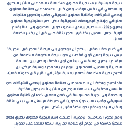
نتيجة مباشرة لبناء تجربة محتوى متكاملة تعتمد على التأثير البصري
والعاطفي في نفس الوقت. ومن خلال الاعتماد على
صناعة محتوى
إبداعي للشركات
و
كتابة محتوى تسويقي جذاب
و
تصوير منتجات
احترافي
و
إنتاج فيديوهات تسويقية
داخل إطار
استراتيجية محتوى
بصري 2026
، تستطيع براندي ستديو تحويل المحتوى إلى أداة إقناع
قوية تجعل العميل يتخذ قرار الحجز بثقة حتى قبل أن يختبر الخدمة
فعليًا.
في ختام هذا المقال، يتضح أن الوصول إلى مرحلة “الحجز قبل التجربة”
ليس نتيجة إعلان قوي فقط، بل هو نتيجة منظومة متكاملة من
الإقناع البصري والنفسي تبدأ من أول نقطة تواصل بين العلامة
التجارية والعميل. فالمحتوى اليوم لم يعد مجرد وسيلة عرض، بل
أصبح تجربة متكاملة تُصمم بعناية لتؤثر في القرار قبل حدوثه فعليًا.
لقد أصبح واضحًا أن الاعتماد على
صناعة محتوى إبداعي للشركات
هو
الأساس الحقيقي لبناء هذا النوع من التأثير، لأنه يحول الفكرة
والخدمة إلى تجربة محسوسة في ذهن العميل. كما أن
كتابة محتوى
تسويقي جذاب
تلعب دورًا محوريًا في صياغة الرسائل التي تبني الثقة
وتقلل التردد وتدفع نحو اتخاذ القرار بشكل أسرع.
ومع تطور المنافسة الرقمية، أصبحت
استراتيجية محتوى بصري 2026
عنصرًا حاسمًا في نجاح أي علامة تجارية، لأنها تعتمد على تحويل