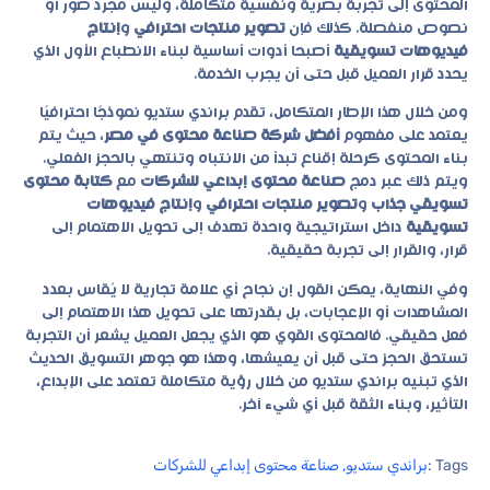
المحتوى إلى تجربة بصرية ونفسية متكاملة، وليس مجرد صور أو
نصوص منفصلة. كذلك فإن
تصوير منتجات احترافي
و
إنتاج
فيديوهات تسويقية
أصبحا أدوات أساسية لبناء الانطباع الأول الذي
يحدد قرار العميل قبل حتى أن يجرب الخدمة.
ومن خلال هذا الإطار المتكامل، تقدم براندي ستديو نموذجًا احترافيًا
يعتمد على مفهوم
أفضل شركة صناعة محتوى في مصر
، حيث يتم
بناء المحتوى كرحلة إقناع تبدأ من الانتباه وتنتهي بالحجز الفعلي.
ويتم ذلك عبر دمج
صناعة محتوى إبداعي للشركات
مع
كتابة محتوى
تسويقي جذاب
و
تصوير منتجات احترافي
و
إنتاج فيديوهات
تسويقية
داخل استراتيجية واحدة تهدف إلى تحويل الاهتمام إلى
قرار، والقرار إلى تجربة حقيقية.
وفي النهاية، يمكن القول إن نجاح أي علامة تجارية لا يُقاس بعدد
المشاهدات أو الإعجابات، بل بقدرتها على تحويل هذا الاهتمام إلى
فعل حقيقي. فالمحتوى القوي هو الذي يجعل العميل يشعر أن التجربة
تستحق الحجز حتى قبل أن يعيشها، وهذا هو جوهر التسويق الحديث
الذي تبنيه براندي ستديو من خلال رؤية متكاملة تعتمد على الإبداع،
التأثير، وبناء الثقة قبل أي شيء آخر.
Tags :
براندي ستديو
,
صناعة محتوى إبداعي للشركات