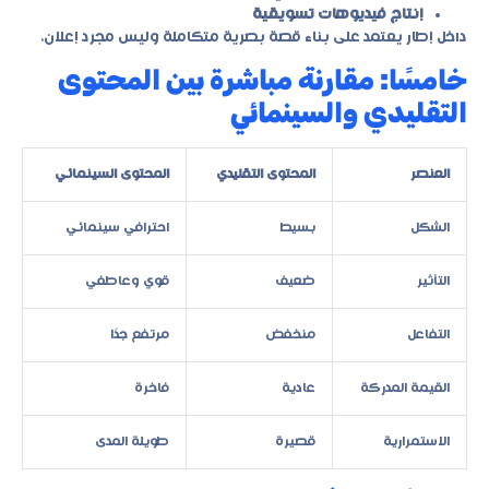
إنتاج فيديوهات تسويقية
داخل إطار يعتمد على بناء قصة بصرية متكاملة وليس مجرد إعلان.
خامسًا: مقارنة مباشرة بين المحتوى
التقليدي والسينمائي
العنصر
المحتوى التقليدي
المحتوى السينمائي
الشكل
بسيط
احترافي سينمائي
التأثير
ضعيف
قوي وعاطفي
التفاعل
منخفض
مرتفع جدًا
القيمة المدركة
عادية
فاخرة
الاستمرارية
قصيرة
طويلة المدى