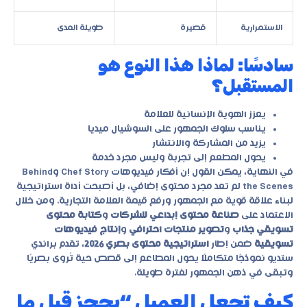
الاستمرارية
قصيرة
طويلة المدى
سادسًا: لماذا هذا النوع هو
المستقبل؟
يعزز الهوية الإنسانية للعلامة
يناسب سلوك الجمهور على السوشيال ميديا
يزيد من المشاركة والانتشار
يحول المطعم إلى تجربة وليس مجرد خدمة
في النهاية، يمكن القول إن أفكار فيديوهات Chef Story وBehind
the Scenes لم تعد مجرد محتوى إضافي، بل أصبحت أداة استراتيجية
لبناء علاقة قوية مع الجمهور ورفع قيمة العلامة التجارية. ومن خلال
الاعتماد على
صناعة محتوى إبداعي للشركات
و
كتابة محتوى
تسويقي جذاب
و
تصوير منتجات احترافي
و
إنتاج فيديوهات
تسويقية
ضمن إطار
استراتيجية محتوى بصري 2026
، تقدم براندي
ستديو نموذجًا متكاملًا يحول المطاعم إلى قصص حية تُروى بصريًا
وتبقى في ذهن الجمهور لفترة طويلة.
كيف تجعل العميل “يحجز قبل ما