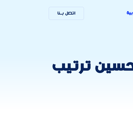
بية
اتصل بـنا
حسين ترتيب