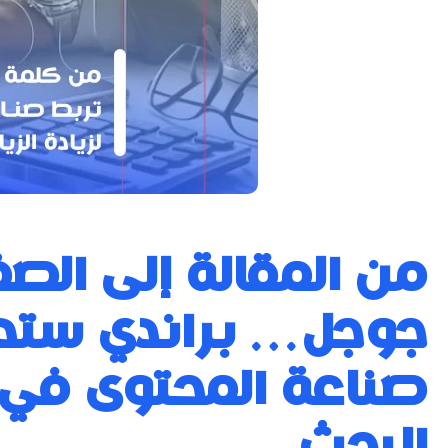
من المقالة إلى الص
جوجل… براندي ستد
صناعة المحتوى في