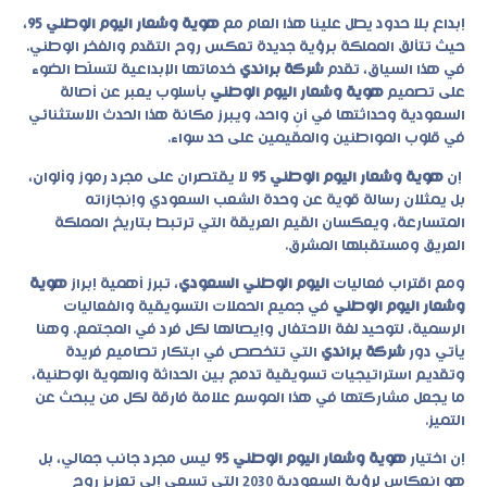
إبداع بلا حدود يطل علينا هذا العام مع
هوية وشعار اليوم الوطني 95
،
حيث تتألق المملكة برؤية جديدة تعكس روح التقدم والفخر الوطني.
في هذا السياق، تقدم
شركة
براندي
خدماتها الإبداعية لتسلّط الضوء
على تصميم
هوية وشعار اليوم الوطني
بأسلوب يعبر عن أصالة
السعودية وحداثتها في آنٍ واحد، ويبرز مكانة هذا الحدث الاستثنائي
في قلوب المواطنين والمقيمين على حد سواء.
إن
هوية وشعار اليوم الوطني 95
لا يقتصران على مجرد رموز وألوان،
بل يمثلان رسالة قوية عن وحدة الشعب السعودي وإنجازاته
المتسارعة، ويعكسان القيم العريقة التي ترتبط بتاريخ المملكة
العريق ومستقبلها المشرق.
ومع اقتراب فعاليات
اليوم الوطني السعودي
، تبرز أهمية إبراز
هوية
وشعار اليوم الوطني
في جميع الحملات التسويقية والفعاليات
الرسمية، لتوحيد لغة الاحتفال وإيصالها لكل فرد في المجتمع. وهنا
يأتي دور
شركة براندي
التي تتخصص في ابتكار تصاميم فريدة
وتقديم استراتيجيات تسويقية تدمج بين الحداثة والهوية الوطنية،
ما يجعل مشاركتها في هذا الموسم علامة فارقة لكل من يبحث عن
التميز.
إن اختيار
هوية وشعار اليوم الوطني 95
ليس مجرد جانب جمالي، بل
هو انعكاس لرؤية السعودية 2030 التي تسعى إلى تعزيز روح