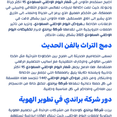
أصبح استخدام الألوان في
شعار اليوم الوطني السعودي 95
أكثر جرأة
وتنوعًا، حيث تمت إضافة تدرجات تعكس التنوع الثقافي والبيئي في
المملكة، من الأخضر العميق الذي يرمز إلى الحياة والنماء، إلى الأزرق
الذي يشير إلى آفاق المستقبل. هذه الألوان تبرز بشكل لافت في
الإعلانات الخاصة بـ
عروض اليوم الوطني السعودي
، وتزيد من تأثير
الحملات الترويجية التي تقدمها
شركة براندي
لإبراز
تخفيضات اليوم
الوطني السعودي 2025
بشكل يلفت الأنظار.
دمج التراث بالفن الحديث
تسعى التصاميم الحديثة إلى المزج بين الخطوط التراثية مثل الخط
العربي الكوفي والزخارف التقليدية مع أساليب التصميم الرقمي
المتقدمة. هذا الدمج يجعل
شعار اليوم الوطني السعودي 95
أكثر
جاذبية ويمنحه طابعًا يليق بالمملكة التي تجمع بين الأصالة
والابتكار. ومن خلال
عروض اليوم الوطني 1447
تتجسد هذه الفلسفة
في كل حملة دعائية تنفذها
شركة براندي
، لتخلق حالة من الانسجام
بين الماضي والحاضر في كل مناسبة وطنية.
دور شركة براندي في تطوير الهوية
برزت
شركة براندي
كواحدة من الشركات الرائدة في تصميم الهوية
البصرية لحملات اليوم الوطني، حيث تبتكر أفكارًا إبداعية تستلهم