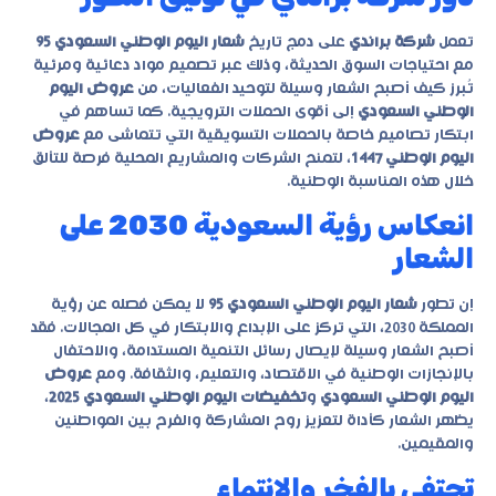
تعمل
شركة براندي
على دمج تاريخ
شعار اليوم الوطني السعودي 95
مع احتياجات السوق الحديثة، وذلك عبر تصميم مواد دعائية ومرئية
تُبرز كيف أصبح الشعار وسيلة لتوحيد الفعاليات، من
عروض اليوم
الوطني السعودي
إلى أقوى الحملات الترويجية. كما تساهم في
ابتكار تصاميم خاصة بالحملات التسويقية التي تتماشى مع
عروض
اليوم الوطني 1447
، لتمنح الشركات والمشاريع المحلية فرصة للتألق
خلال هذه المناسبة الوطنية.
انعكاس رؤية السعودية 2030 على
الشعار
إن تطور
شعار اليوم الوطني السعودي 95
لا يمكن فصله عن رؤية
المملكة 2030، التي تركز على الإبداع والابتكار في كل المجالات. فقد
أصبح الشعار وسيلة لإيصال رسائل التنمية المستدامة، والاحتفال
بالإنجازات الوطنية في الاقتصاد، والتعليم، والثقافة. ومع
عروض
اليوم الوطني السعودي
و
تخفيضات اليوم الوطني السعودي 2025
،
يظهر الشعار كأداة لتعزيز روح المشاركة والفرح بين المواطنين
والمقيمين.
تحتفي بالفخر والانتماء