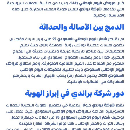
خلال
عروض اليوم الوطني 1447
، ويزيد من جاذبية الحملات الترويجية
التي تقدمها
شركة براندي
لتعزيز هوية العملاء التجارية خلال هذه
المناسبة الوطنية.
الدمج بين الأصالة والحداثة
لم يقتصر
شعار اليوم الوطني السعودي 95
على إبراز التراث فقط، بل
تضمن لمسات عصرية تواكب رؤية المملكة 2030، حيث تمزج
التصميمات بين عناصر تاريخية عريقة وتقنيات حديثة في الإخراج
البصري. هذا الدمج يعكس الطموح السعودي في بناء مستقبل
متطور مع الحفاظ على القيم الثقافية المتوارثة. ومع انطلاق
عروض
اليوم الوطني السعودي
وبدء تطبيق
تخفيضات اليوم الوطني
السعودي 2025
، يصبح الشعار رمزًا يجذب الأجيال الشابة ويحفزهم
للمشاركة في الفعاليات الوطنية.
دور شركة براندي في إبراز الهوية
تقدم
شركة براندي
حلولًا إبداعية في تصميم الهوية البصرية للحملات
التسويقية الخاصة بـ
عروض اليوم الوطني السعودي
، حيث تعمل على
توظيف
شعار اليوم الوطني السعودي 95
في إعلانات مبتكرة تحمل
رسائل التراث والفخر الوطني. كما توفر الشركة أفكارًا متجددة
لتسويق
تخفيضات اليوم الوطني السعودي 2025
بما يتماشى مع روح