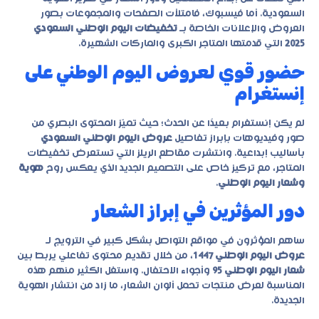
السعودية. أما فيسبوك، فامتلأت الصفحات والمجموعات بصور
العروض والإعلانات الخاصة بـ
تخفيضات اليوم الوطني السعودي
2025
التي قدمتها المتاجر الكبرى والماركات الشهيرة.
حضور قوي لعروض اليوم الوطني على
إنستغرام
لم يكن إنستغرام بعيدًا عن الحدث؛ حيث تميّز المحتوى البصري من
صور وفيديوهات بإبراز تفاصيل
عروض اليوم الوطني السعودي
بأساليب إبداعية. وانتشرت مقاطع الريلز التي تستعرض تخفيضات
المتاجر، مع تركيز خاص على التصميم الجديد الذي يعكس روح
هوية
وشعار اليوم الوطني
.
دور المؤثرين في إبراز الشعار
ساهم المؤثرون في مواقع التواصل بشكل كبير في الترويج لـ
عروض اليوم الوطني 1447
، من خلال تقديم محتوى تفاعلي يربط بين
شعار اليوم الوطني 95
وأجواء الاحتفال. واستغل الكثير منهم هذه
المناسبة لعرض منتجات تحمل ألوان الشعار، ما زاد من انتشار الهوية
الجديدة.