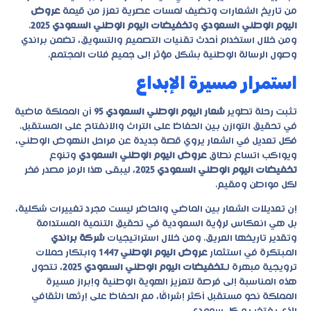
من تاريخ الشعارات وتضيف لمسات عصرية تعزز من قيمة
عروض
اليوم الوطني السعودي
و
تخفيضات اليوم الوطني السعودي 2025
.
ومن خلال استخدام أحدث تقنيات التصميم والتسويق، تضمن براندي
وصول الرسالة الوطنية بشكل مؤثر إلى جميع فئات المجتمع.
استمرار مسيرة الإبداع
تثبت رحلة تطوير
شعار اليوم الوطني السعودي 95
أن المملكة ماضية
في تحقيق التوازن بين الحفاظ على التراث والانفتاح على المستقبل.
فكل تعديل في الشعار يروي قصة جديدة عن مراحل النهوض الوطني،
ويواكب اتساع نطاق
عروض اليوم الوطني السعودي
وتنوع
تخفيضات اليوم الوطني السعودي 2025
، ليبقى هذا الرمز مصدر فخر
لكل مواطن ومقيم.
إن تعديلات الشعار بين الماضي والحاضر ليست مجرد تغييرات شكلية،
بل هي انعكاس لرؤية السعودية في تحقيق التنمية المستدامة
وتقدير تاريخها العريق. ومن خلال استراتيجيات
شركة
براندي
المبتكرة في استثمار
عروض اليوم الوطني 1447
وابتكار حملات
ترويجية مبهرة لـ
تخفيضات اليوم الوطني السعودي 2025
، تتحول
هذه المناسبة إلى فرصة لتعزيز الهوية الوطنية وإبراز مسيرة
المملكة نحو مستقبل أكثر إشراقًا، مع الحفاظ على إرثها الثقافي