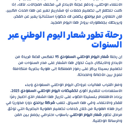
الانتماء الوطني، ودفع عجلة الإبداع في مختلف المجالات. لذلك، إذا
كنت تتطلع إلى تصميم حملات أو مشاريع تعبر عن هذا الحدث الكبير،
فإن التعاون مع
براندي
يضمن لك حضورًا استثنائيًا يعبر عن الفخر،
ويربطك بجمهورك بروح هذا اليوم المجيد.
رحلة تطور شعار اليوم الوطني عبر
السنوات
إن رحلة
شعار اليوم الوطني السعودي 95
تعكس قصة فريدة من
الإبداع والابتكار، حيث تحوّل هذا الشعار على مدار السنوات من
تصميم بسيط يركز على رموز المملكة إلى هوية بصرية متكاملة
تمزج بين الأصالة والحداثة.
ومع اقتراب فعاليات
عروض اليوم الوطني السعودي
وبدء
الاستعدادات لتقديم أقوى
تخفيضات اليوم الوطني السعودي 2025
،
يزداد الاهتمام بتسليط الضوء على تاريخ هذا الشعار الذي أصبح رمزًا
للفخر والانتماء. وفي هذا السياق، تلعب
شركة براندي
دورًا محوريًا في
إبراز هذه الهوية من خلال خدمات تصميم الهوية البصرية التي توثق
مراحل تطور
شعار اليوم الوطني
بأسلوب احترافي يجمع بين الفن
والرسالة الوطنية.