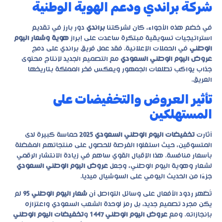
شركة براندي ودعم الهوية الوطنية
في خضم هذه الأجواء، كان لشركتنا
براندي
دور بارز في تقديم
استراتيجيات تسويقية مبتكرة ساعدت على إبراز
هوية وشعار اليوم
الوطني
في الحملات الإعلانية. فقد عمل فريق براندي على دمج
عروض اليوم الوطني السعودي
مع التصميم الجديد لإنتاج محتوى
جذاب يواكب تطلعات الجمهور ويعكس فخر المملكة بتاريخها
العريق.
تأثير العروض والتخفيضات على
المستهلكين
أثارت
تخفيضات اليوم الوطني السعودي 2025
حماسة كبيرة لدى
المتسوقين، حيث استغلوا الفرصة للحصول على منتجاتهم المفضلة
بأسعار منافسة. هذا الإقبال القوي ساهم في زيادة الانتشار الرقمي
لشعار وهوية اليوم الوطني، وجعل
عروض اليوم الوطني السعودي
جزءًا من الحديث اليومي على السوشيال ميديا.
تُظهر ردود الأفعال على وسائل التواصل أن
شعار اليوم الوطني 95
لم
يكن مجرد تصميم جديد، بل رمز لوحدة الشعب السعودي واعتزازه
بإنجازاته. ومع
عروض اليوم الوطني 1447
و
تخفيضات اليوم الوطني