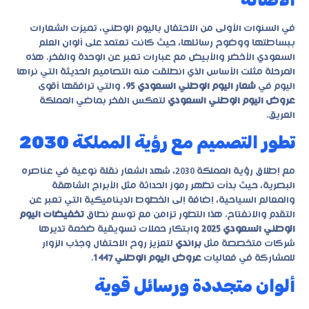
في السنوات الأولى من الاحتفال باليوم الوطني، تميزت الشعارات
ببساطتها ووضوح رسائلها، حيث كانت تعتمد على ألوان العلم
السعودي الأخضر والأبيض مع عبارات تعبر عن الوحدة والفخر. هذه
المرحلة مثلت الأساس الذي انطلقت منه التصاميم الحديثة التي نراها
اليوم في
شعار اليوم الوطني السعودي 95
، والتي ترافقها أقوى
عروض اليوم الوطني السعودي
لتعكس الفخر بماضي المملكة
العريق.
تطور التصميم مع رؤية المملكة 2030
مع إطلاق رؤية المملكة 2030، شهد الشعار نقلة نوعية في عناصره
البصرية، حيث بدأت تظهر رموز الحداثة مثل الأبراج الشاهقة
والمعالم السياحية، إضافة إلى الخطوط الديناميكية التي تعبر عن
التقدم والانفتاح. هذا التطور تزامن مع توسع نطاق
تخفيضات اليوم
الوطني السعودي 2025
وابتكار حملات تسويقية ضخمة تديرها
شركات متخصصة مثل
براندي
لتعزيز روح الاحتفال وجذب الزوار
للمشاركة في فعاليات
عروض اليوم الوطني 1447
.
ألوان متجددة ورسائل قوية