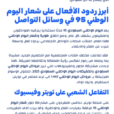
الذي يفتخر به كل سعودي.
أبرز ردود الأفعال على شعار اليوم
الوطني 95 في وسائل التواصل
يعد
اليوم الوطني السعودي 95
حدثًا استثنائيًا يترقبه المواطنون
والمقيمون بشغف كل عام، ومع إطلاق
هوية وشعار اليوم الوطني
لهذا العام، امتلأت منصات التواصل الاجتماعي بردود فعل واسعة
عبّرت عن الفخر والانتماء.
فقد تفاعلت مختلف الفئات المجتمعية مع التصميم الجديد، مشيدة
بما يحمله من رموز تعكس رؤية المملكة وثقافتها العريقة. كما
ازدادت مشاركة الصور والفيديوهات التي تبرز
عروض اليوم الوطني
السعودي
و
تخفيضات اليوم الوطني السعودي 2025
، لتتحول الوسوم
المرتبطة بـ
عروض اليوم الوطني 1447
إلى ترند متصدر في تويتر،
إنستغرام، وتيك توك.
التفاعل الشعبي على تويتر وفيسبوك
على منصة تويتر، تنافس المغردون على مشاركة صور
شعار اليوم
الوطني 95
مرفقة بعبارات الفخر والوطنية. وقد برزت آلاف التغريدات
التي تتحدث عن إبداع المصممين ودور الشعار في تعزيز الهوية