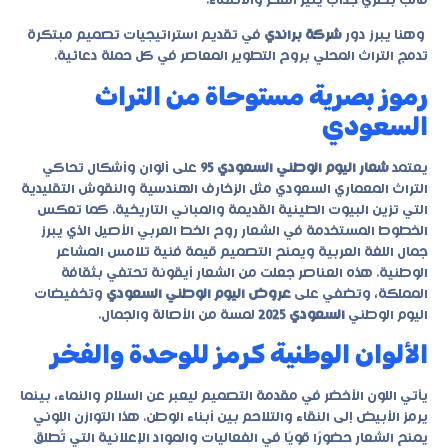
قالب بصري جذاب يثير الفخر والانتماء.
وهنا يبرز دور
شركة براندي
في تقديم استراتيجيات تصميم مبتكرة
تدمج التراث المحلي بروح التطوير المعاصر في كل حملة دعائية.
رموز بصرية مستوحاة من التراث
السعودي
يعتمد
شعار اليوم الوطني السعودي 95
على ألوان وأشكال تحاكي
التراث المعماري السعودي مثل الزخارف الهندسية والنقوش التقليدية
التي تزين البيوت الطينية القديمة والمباني التاريخية. كما تعكس
الخطوط المستخدمة في الشعار روح الخط العربي الأصيل الذي يبرز
جمال اللغة العربية ويمنح التصميم قيمة فنية تلامس المشاعر
الوطنية. هذه العناصر جعلت من الشعار أيقونة تحتفي بثقافة
المملكة، وتضفي على
عروض اليوم الوطني السعودي
و
تخفيضات
اليوم الوطني
السعودي 2025
لمسة من الأصالة والجمال.
الألوان الوطنية كرمز للوحدة والفخر
يأتي اللون الأخضر في مقدمة التصميم ليعبر عن السلام والنماء، بينما
يرمز الأبيض إلى النقاء والتلاحم بين أبناء الوطن. هذا التوازن اللوني
يمنح الشعار حضورًا قويًا في الفعاليات والمواد الإعلانية التي تُطلق