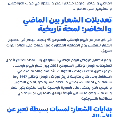
الماضي والحاضر، وتوحد مشاعر الفخر والاعتزاز في قلوب المواطنين
والمقيمين على حد سواء.
تعديلات الشعار بين الماضي
والحاضر: لمحة تاريخية
في كل عام من
اليوم الوطني السعودي 95
يتجدد الإبداع في تصميم
الشعار ليعكس روح المملكة المتطورة مع الحفاظ على أصالة التراث
العريق.
ومع انطلاق
عروض اليوم الوطني السعودي
واستعداد المتاجر لأقوى
تخفيضات اليوم الوطني السعودي 2025
، يبرز شعار اليوم الوطني
كرمز بصري متجدد يواكب التحولات الثقافية والاجتماعية في
المملكة. ومن خلال متابعة تاريخ
عروض اليوم الوطني 1447
وما
سبقها من احتفالات، يمكن ملاحظة مسيرة طويلة من التطوير
والتجديد الذي يضفي على الهوية الوطنية طابعًا متفردًا يثير الفخر
والانتماء، وهو ما تسعى
شركة
براندي
دائمًا إلى تجسيده في
حملاتها التسويقية.
بدايات الشعار: لمسات بسيطة تعبر عن
الأصالة