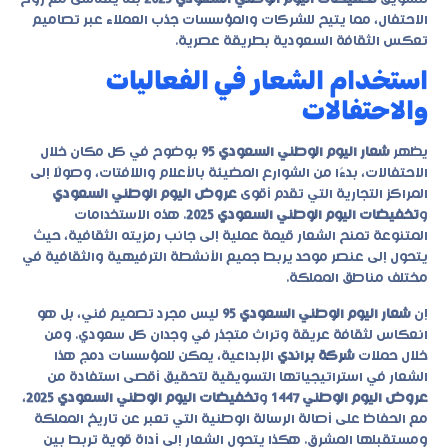
الاحتفال، مما يتيح للشركات والمؤسسات جذب العملاء عبر تصاميم
تعكس الثقافة السعودية بطريقة عصرية.
استخدام الشعار في الفعاليات
والاحتفالات
يظهر
شعار اليوم الوطني السعودي 95
بوضوح في كل مكان خلال
الاحتفالات، بدءًا من الشوارع المضيئة بالأعلام واللافتات، وصولًا إلى
المراكز التجارية التي تقدم أقوى
عروض اليوم الوطني السعودي
و
تخفيضات اليوم الوطني السعودي 2025
. هذه الاستخدامات
المتنوعة تمنح الشعار قيمة عملية إلى جانب رمزيته الثقافية، حيث
يتحول إلى عنصر موحد يربط جميع الأنشطة الترفيهية والثقافية في
مختلف مناطق المملكة.
إن
شعار اليوم الوطني السعودي 95
ليس مجرد تصميم فني، بل هو
انعكاس لثقافة عريقة وتراث متجذر في وجدان كل سعودي. ومن
خلال حملات
شركة براندي
الإبداعية، يمكن للمؤسسات دمج هذا
الشعار في استراتيجياتها التسويقية لتحقيق أقصى استفادة من
عروض اليوم الوطني 1447
و
تخفيضات اليوم الوطني السعودي 2025
،
مع الحفاظ على أصالة الرسالة الوطنية التي تعبر عن تاريخ المملكة
ومستقبلها المشرق. هكذا يتحول الشعار إلى أداة قوية تربط بين