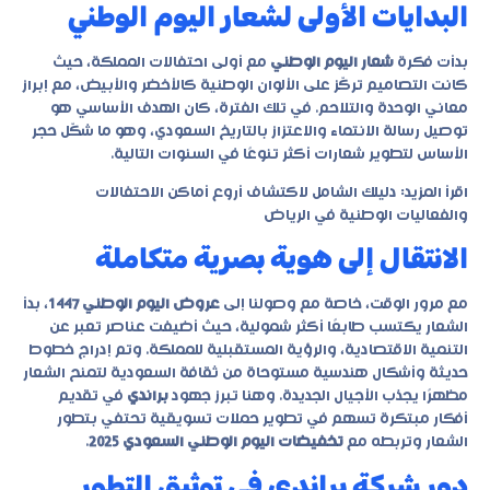
البدايات الأولى لشعار اليوم الوطني
بدأت فكرة
شعار اليوم الوطني
مع أولى احتفالات المملكة، حيث
كانت التصاميم تركّز على الألوان الوطنية كالأخضر والأبيض، مع إبراز
معاني الوحدة والتلاحم. في تلك الفترة، كان الهدف الأساسي هو
توصيل رسالة الانتماء والاعتزاز بالتاريخ السعودي، وهو ما شكّل حجر
الأساس لتطوير شعارات أكثر تنوعًا في السنوات التالية.
اقرأ المزيد:
دليلك الشامل لاكتشاف أروع أماكن الاحتفالات
والفعاليات الوطنية في الرياض
الانتقال إلى هوية بصرية متكاملة
مع مرور الوقت، خاصة مع وصولنا إلى
عروض اليوم الوطني 1447
، بدأ
الشعار يكتسب طابعًا أكثر شمولية، حيث أضيفت عناصر تعبر عن
التنمية الاقتصادية، والرؤية المستقبلية للمملكة. وتم إدراج خطوط
حديثة وأشكال هندسية مستوحاة من ثقافة السعودية لتمنح الشعار
مظهرًا يجذب الأجيال الجديدة. وهنا تبرز جهود
براندي
في تقديم
أفكار مبتكرة تسهم في تطوير حملات تسويقية تحتفي بتطور
الشعار وتربطه مع
تخفيضات اليوم الوطني السعودي 2025
.
دور شركة براندي في توثيق التطور