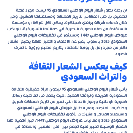
إن رحلة تطور
شعار اليوم الوطني السعودي 95
ليست مجرد قصة
تصميم، بل هي انعكاس لتاريخ المملكة ومستقبلها المشرق. ومن
خلال خدمات
شركة براندي
المبتكرة، يمكن لكل شركة أو مؤسسة
الاستفادة من هذه الهوية البصرية في حملاتها التسويقية، لتواكب
عروض اليوم الوطني 1447
وتستثمر في
تخفيضات اليوم الوطني
السعودي 2025
بأسلوب يعبّر عن الانتماء والتميز. هكذا يصبح الشعار
أكثر من مجرد رمز، بل بوابة للاحتفاء بتاريخ عظيم ورؤية لا تعرف
الحدود.
كيف يعكس الشعار الثقافة
والتراث السعودي
يأتي
شعار اليوم الوطني السعودي 95
ليكون مرآة حقيقية للثقافة
السعودية العريقة وتراثها العميق، حيث يحمل في تفاصيله رسائل
الهوية الوطنية ورموز الأصالة التي تعبر عن تاريخ المملكة العريق
وحاضرها المتجدد. ومع انطلاق
عروض اليوم الوطني السعودي
واستعداد المتاجر والشركات لأقوى
تخفيضات اليوم الوطني
السعودي 2025
وفعاليات
عروض اليوم الوطني 1447
، تبرز أهمية هذا
الشعار كوسيلة تعبير فنية تجمع بين الفن الشعبي والحداثة في