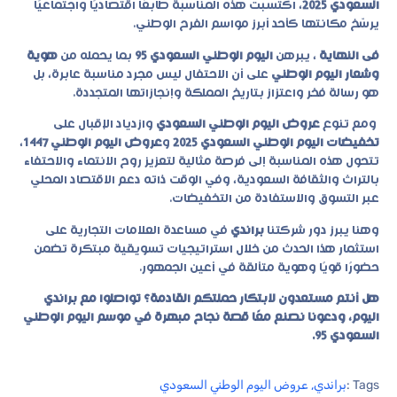
السعودي 2025
، اكتسبت هذه المناسبة طابعًا اقتصاديًا واجتماعيًا
يرسّخ مكانتها كأحد أبرز مواسم الفرح الوطني.
فى النهاية
، يبرهن
اليوم الوطني السعودي 95
بما يحمله من
هوية
وشعار اليوم الوطني
على أن الاحتفال ليس مجرد مناسبة عابرة، بل
هو رسالة فخر واعتزاز بتاريخ المملكة وإنجازاتها المتجددة.
ومع تنوع
عروض اليوم الوطني السعودي
وازدياد الإقبال على
تخفيضات اليوم الوطني السعودي 2025
و
عروض اليوم الوطني 1447
،
تتحول هذه المناسبة إلى فرصة مثالية لتعزيز روح الانتماء والاحتفاء
بالتراث والثقافة السعودية، وفي الوقت ذاته دعم الاقتصاد المحلي
عبر التسوق والاستفادة من التخفيضات.
وهنا يبرز دور شركتنا
براندي
في مساعدة العلامات التجارية على
استثمار هذا الحدث من خلال استراتيجيات تسويقية مبتكرة تضمن
حضورًا قويًا وهوية متألقة في أعين الجمهور.
هل أنتم مستعدون لابتكار حملتكم القادمة؟ تواصلوا مع براندي
اليوم، ودعونا نصنع معًا قصة نجاح مبهرة في موسم اليوم الوطني
السعودي 95.
Tags :
براندي
,
عروض اليوم الوطني السعودي