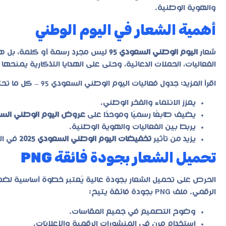
والهوية الوطنية.
أهمية الشعار في اليوم الوطني
شعار
اليوم الوطني السعودي 95
ليس مجرد رسمة أو كلمة، بل هو
الفعاليات، الحملات الدعائية، وحتى على الهدايا التذكارية يمنحه
اقرأ المزيد:
جدول فعاليات اليوم الوطني السعودي 95 – كل ما تحتاج معرفته للاحتفال
يعزز الانتماء والفخر الوطني.
يضيف طابعًا رسميًا وموحدًا على
عروض اليوم الوطني الس
يربط بين الفعاليات والهوية الوطنية.
يزيد من تأثير
تخفيضات اليوم الوطني السعودي 2025
في ال
تحميل الشعار بجودة فائقة PNG
الحرص على تحميل الشعار بجودة عالية يُعتبر خطوة أساسية لضما
الرقمي. ملف PNG بجودة فائقة يتيح:
وضوح التصميم في جميع المقاسات.
استخدام مرن في المنشورات الرقمية والإعلانات.