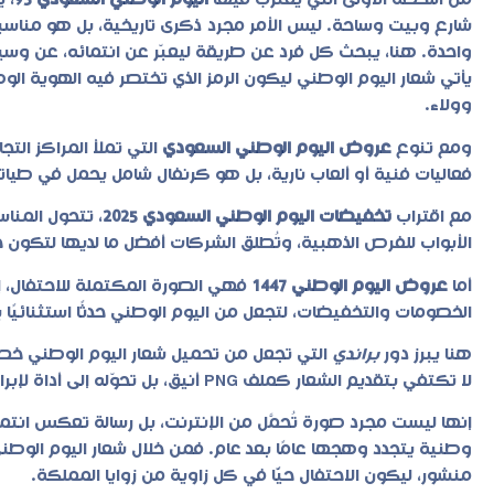
من اللحظة الأولى التي يقترب فيها
اليوم الوطني السعودي 95
، 
شارع وبيت وساحة. ليس الأمر مجرد ذكرى تاريخية، بل هو مناسبة ت
واحدة. هنا، يبحث كل فرد عن طريقة ليعبّر عن انتمائه، عن وسيلة 
يأتي شعار اليوم الوطني ليكون الرمز الذي تختصر فيه الهوية ا
وولاء.
ومع تنوع
عروض اليوم الوطني السعودي
التي تملأ المراكز الت
فعاليات فنية أو ألعاب نارية، بل هو كرنفال شامل يحمل في طياته
مع اقتراب
تخفيضات اليوم الوطني السعودي 2025
، تتحول المنا
الأبواب للفرص الذهبية، وتُطلق الشركات أفضل ما لديها لتكون جز
أما
عروض اليوم الوطني 1447
فهي الصورة المكتملة للاحتفال، إذ
الخصومات والتخفيضات، لتجعل من اليوم الوطني حدثًا استثنائيًا 
هنا يبرز دور
براندي
التي تجعل من تحميل شعار اليوم الوطني خطو
لا تكتفي بتقديم الشعار كملف PNG أنيق، بل تحوّله إلى أداة لإبراز الهوية الوطنية وربطه بعلامتك التجارية.
إنها ليست مجرد صورة تُحمَّل من الإنترنت، بل رسالة تعكس انتما
وطنية يتجدد وهجها عامًا بعد عام. فمن خلال شعار اليوم الو
منشور، ليكون الاحتفال حيًّا في كل زاوية من زوايا المملكة.