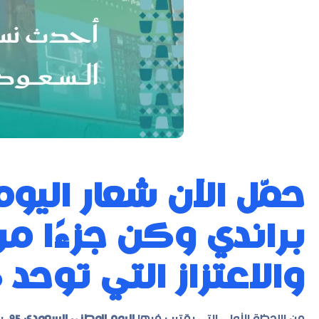
براندي وكن جزءًا م
والاعتزاز التي توحد