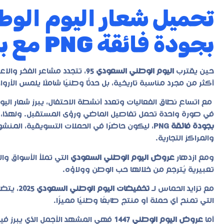
بجودة فائقة PNG مع براندي
حين يقترب
اليوم الوطني السعودي 95
، تتجدد مشاعر الفخر والا
أكثر من مجرد مناسبة تاريخية، بل حدثًا وطنيًا شاملًا يلمس الأرو
مع اتساع نطاق الفعاليات وتعدد أنشطة الاحتفال، يبرز شعار اليو
في صورة واحدة تحمل تفاصيل الماضي ورؤى المستقبل. ولهذا، 
بجودة فائقة PNG
، ليكون حاضرًا في الحملات التسويقية، المنشور
والمراكز التجارية.
ومع ازدهار
عروض اليوم الوطني السعودي
التي تملأ الأسواق وا
تعبيرية يُترجم من خلالها حب الوطن وولاؤه.
مع تزايد الحماس لـ
تخفيضات اليوم الوطني السعودي 2025
التي تمنح أي حملة أو منتج طابعًا وطنيًا مميزًا.
أما
عروض اليوم الوطني 1447
فهي المشهد الأجمل الذي يبرز في