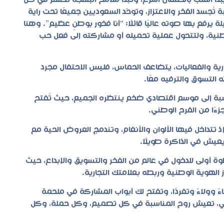
يبدأ القلب بالخفقان أسرع، وتبدأ ملامح البهجة تظهر في كل
ُجسد الفخر والاعتزاز، وتوحّد السعوديين جميعًا تحت راية
يرفع بها صوته عاليًا قائلًا: “أنا فخور بوطنٍ عظيم”. وهنا
لوطنية، ولتتحول عملية تحميله أو مشاركته إلى فعل حب
جارية والفعاليات، يتضاعف الحماس، فليس الاحتفال مجرد
 التسوق والترفيه معًا.
سبة إلى موسم اقتصادي ضخم ينتظره الجميع، حيث تُفتح
ءًا من الفرح الوطني.
 تتداخل فيها الألوان والأنغام، وتندمج العروض الحية مع
يعيش في الذاكرة طويلًا.
ة أولى للدخول في عالم من الفخر والتسويق والإبداع، حيث
ءً وولاءً وتفردًا، وتفتح لك أبواب المشاركة في ملحمة
طني، تعيش روح المناسبة في كل تصميم، وكل حملة، وكل