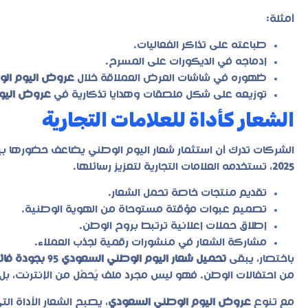
أمثلة:
طباعته على تذاكر الفعاليات.
إدماجه في الديكورات على المسرح.
ظهوره في شاشات العرض العملاقة خلال
عروض اليوم ال
توزيعه على شكل ملصقات وهدايا تذكارية في
عروض اليوم ا
الشعار كأداة للعلامات التجارية
الشركات تدرك أن استثمار شعار اليوم الوطني يضاعف حضورها بين
2025
، تستخدمه العلامات التجارية لتعزيز رسائلها.
تقديم منتجات خاصة تحمل الشعار.
تصميم عبوات مؤقتة مستوحاة من الهوية الوطنية.
إطلاق حملات إعلانية ترتبط بروح الوطن.
مشاركة الشعار في منشورات رقمية لجذب العملاء.
باختصار، يبقى
تحميل شعار اليوم الوطني السعودي 95 بجودة فائقة PNG
من احتفالات الوطن. فهو ليس مجرد ملف يُحمَّل من الإنترنت، بل 
مع تنوع
عروض اليوم الوطني السعودي
، يصبح الشعار الأداة ا