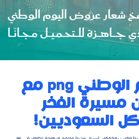
حمّل الآن شعار اليوم الوطني png مع
ن مسيرة الفخر
 كل السعوديين!