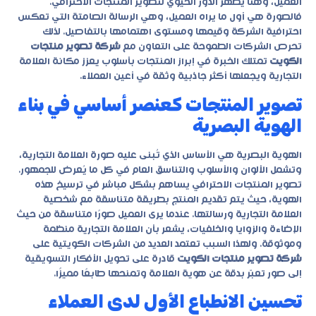
العميل، وهنا يظهر الدور الحيوي لتصوير المنتجات الاحترافي.
فالصورة هي أول ما يراه العميل، وهي الرسالة الصامتة التي تعكس
احترافية الشركة وقيمها ومستوى اهتمامها بالتفاصيل. لذلك
تحرص الشركات الطموحة على التعاون مع
شركة تصوير منتجات
الكويت
تمتلك الخبرة في إبراز المنتجات بأسلوب يعزز مكانة العلامة
التجارية ويجعلها أكثر جاذبية وثقة في أعين العملاء.
تصوير المنتجات كعنصر أساسي في بناء
الهوية البصرية
الهوية البصرية هي الأساس الذي تُبنى عليه صورة العلامة التجارية،
وتشمل الألوان والأسلوب والتناسق العام في كل ما يُعرض للجمهور.
تصوير المنتجات الاحترافي يساهم بشكل مباشر في ترسيخ هذه
الهوية، حيث يتم تقديم المنتج بطريقة متناسقة مع شخصية
العلامة التجارية ورسالتها. عندما يرى العميل صورًا متناسقة من حيث
الإضاءة والزوايا والخلفيات، يشعر بأن العلامة التجارية منظمة
وموثوقة. ولهذا السبب تعتمد العديد من الشركات الكويتية على
شركة تصوير منتجات الكويت
قادرة على تحويل الأفكار التسويقية
إلى صور تعبّر بدقة عن هوية العلامة وتمنحها طابعًا مميزًا.
تحسين الانطباع الأول لدى العملاء