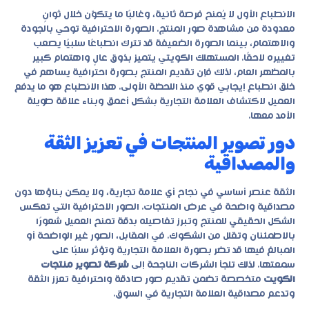
الانطباع الأول لا يُمنح فرصة ثانية، وغالبًا ما يتكوّن خلال ثوانٍ
معدودة من مشاهدة صور المنتج. الصورة الاحترافية توحي بالجودة
والاهتمام، بينما الصورة الضعيفة قد تترك انطباعًا سلبيًا يصعب
تغييره لاحقًا. المستهلك الكويتي يتميز بذوق عالٍ واهتمام كبير
بالمظهر العام، لذلك فإن تقديم المنتج بصورة احترافية يساهم في
خلق انطباع إيجابي قوي منذ اللحظة الأولى. هذا الانطباع هو ما يدفع
العميل لاكتشاف العلامة التجارية بشكل أعمق وبناء علاقة طويلة
الأمد معها.
دور تصوير المنتجات في تعزيز الثقة
والمصداقية
الثقة عنصر أساسي في نجاح أي علامة تجارية، ولا يمكن بناؤها دون
مصداقية واضحة في عرض المنتجات. الصور الاحترافية التي تعكس
الشكل الحقيقي للمنتج وتبرز تفاصيله بدقة تمنح العميل شعورًا
بالاطمئنان وتقلل من الشكوك. في المقابل، الصور غير الواضحة أو
المبالغ فيها قد تضر بصورة العلامة التجارية وتؤثر سلبًا على
سمعتها. لذلك تلجأ الشركات الناجحة إلى
شركة تصوير منتجات
الكويت
متخصصة تضمن تقديم صور صادقة واحترافية تعزز الثقة
وتدعم مصداقية العلامة التجارية في السوق.