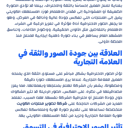
بعناية تمنح العميل إحساسًا بالثقة والاحتراف، بينما قد تؤدي الصورة
الضعيفة أو العشوائية إلى فقدان الاهتمام فورًا. المستهلك الكويتي
يميل إلى المنتجات التي تعكس جودة عالية وأناقة في العرض، وهو
ما يجعل الصور الاحترافية أداة مؤثرة في تعزيز الرغبة في الشراء.
الاهتمام بالتفاصيل مثل الألوان الحقيقية، ووضوح الخامات، وتناسق
المشهد العام يساهم في بناء صورة ذهنية إيجابية للمنتج منذ
اللحظة الأولى.
العلاقة بين جودة الصور والثقة في
العلامة التجارية
تؤثر الصور الاحترافية بشكل مباشر على مستوى الثقة الذي يمنحه
العميل للعلامة التجارية. عندما يرى المستهلك صورًا دقيقة
ومصقولة، يشعر بأن الشركة تهتم بمنتجها وبعملائها، مما يعزز
مصداقيتها في نظره. على العكس، الصور الرديئة قد تثير الشكوك
حول جودة المنتج أو احترافية الشركة نفسها. لهذا السبب، تعتمد
العديد من الشركات الناجحة على
شركة تصوير منتجات الكويت
متخصصة تساعدها على تقديم صورة قوية ومتماسكة تعكس
هوية العلامة التجارية وتزيد من ثقة المستهلك الكويتي بها.
تأثير الصور الاحترافية في التسوق