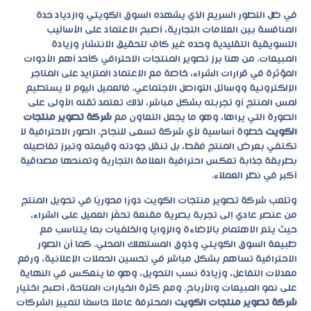
في ظل التطور السريع الذي يشهده السوق الكويتي وازدياد حدة
المنافسة بين العلامات التجارية، أصبح الاعتماد على الأساليب
التسويقية التقليدية وحده غير كافٍ لتحقيق الانتشار وزيادة
المبيعات. من هنا برز تصوير المنتجات الاحترافي كأحد أهم الأدوات
المؤثرة في قرارات الشراء، خاصة مع الاعتماد المتزايد على المتاجر
الإلكترونية ووسائل التواصل الاجتماعي. فالعميل اليوم لا يستطيع
لمس المنتج أو تجربته بشكل مباشر، لذلك تعتمد ثقته الأولى على
الصورة التي يراها، وهو ما يجعل التعاون مع
شركة تصوير منتجات
الكويت
خطوة أساسية لأي شركة تسعى للنجاح. الصور الاحترافية لا
تكتفي بعرض المنتج فقط، بل تنقل جودته وقيمته وتبرز تفاصيله
بطريقة جذابة تعكس احترافية العلامة التجارية وتمنحها مصداقية
أكبر في نظر العملاء.
وتلعب
شركة تصوير منتجات الكويت
دورًا محوريًا في تحويل المنتج
من عنصر عادي إلى تجربة بصرية مقنعة تحفّز العميل على الشراء،
حيث يتم الاهتمام بالإضاءة والزوايا والخلفيات بما يتناسب مع
طبيعة السوق الكويتي وذوق المستهلك المحلي. كما أن الصور
الاحترافية تساهم بشكل مباشر في تحسين الحملات الإعلانية، ورفع
معدلات التفاعل، وزيادة نسب التحويل، وهو ما ينعكس في النهاية
على نمو المبيعات والأرباح. ومع كثرة الخيارات المتاحة، أصبح اختيار
شركة تصوير منتجات الكويت
المحترفة عاملًا حاسمًا لتمييز الشركات