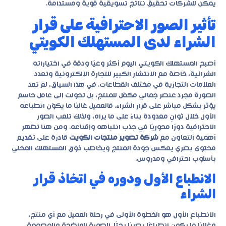
يمكن للشركات تحقيق نتائج تسويقية قوية ومستدامة.
تأثير الصور الاحترافية على قرار
الشراء لدى المستهلك الكويتي
أصبح المستهلك الكويتي اليوم أكثر وعيًا ودقة في اختياراته
الشرائية، خاصة مع الانتشار الكبير للتجارة الإلكترونية وتعدد
العلامات التجارية في مختلف القطاعات. في هذا السياق، لم تعد
الصورة مجرد عنصر جمالي مكمّل للمنتج، بل تحولت إلى عامل حاسم
يؤثر بشكل مباشر على قرار الشراء. فالعميل غالبًا ما يكوّن انطباعه
الأول خلال ثوانٍ معدودة بناءً على ما يراه، ولذلك تلعب الصور
الاحترافية دورًا محوريًا في جذب انتباهه وإقناعه. ومن هنا تظهر
أهمية التعاون مع
شركة تصوير منتجات الكويت
قادرة على تقديم
محتوى بصري يعكس جودة المنتج ويخاطب ذوق المستهلك المحلي
بأسلوب احترافي ومدروس.
الانطباع الأول ودوره في اتخاذ قرار
الشراء
الانطباع الأول هو الخطوة الأولى في رحلة العميل مع أي منتج،
وغالبًا ما يكون انطباعًا بصريًا بحتًا. الصورة الواضحة والمصممة