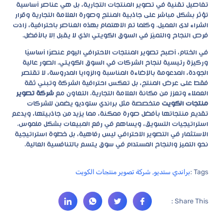
تفاصيل تقنية في تصوير المنتجات التجارية، بل هي عناصر أساسية
تؤثر بشكل مباشر على جاذبية المنتج وصورة العلامة التجارية وقرار
الشراء لدى العميل. وكلما تم الاهتمام بهذه العناصر باحترافية، زادت
فرص النجاح والتميّز في السوق الكويتي الذي لا يقبل إلا بالأفضل.
في الختام، أصبح تصوير المنتجات الاحترافي اليوم عنصرًا أساسيًا
وركيزة رئيسية لنجاح الشركات في السوق الكويتي. الصور عالية
الجودة، المدعومة بالإضاءة المناسبة والزوايا المدروسة، لا تقتصر
فقط على عرض المنتج، بل تعكس احترافية الشركة وتبني ثقة
العملاء وتعزز من مكانة العلامة التجارية. التعاون مع
شركة تصوير
منتجات الكويت
متخصصة مثل براندي ستوديو يضمن للشركات
تقديم منتجاتها بأفضل صورة ممكنة، مما يزيد من جاذبيتها، ويدعم
استراتيجيات التسويق، ويساهم في رفع المبيعات بشكل ملموس.
الاستثمار في التصوير الاحترافي ليس رفاهية، بل خطوة استراتيجية
نحو التميز والنجاح المستدام في سوق يتسم بالتنافسية العالية.
Tags :
براندي ستديو
,
شركة تصوير منتجات الكويت
Share This :