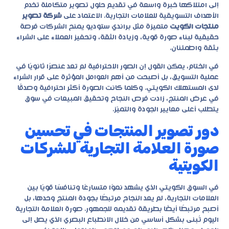
إلى امتلاكها خبرة واسعة في تقديم حلول تصوير متكاملة تخدم
الأهداف التسويقية للعلامات التجارية. الاعتماد على
شركة تصوير
منتجات الكويت
متميزة مثل براندي ستوديو يمنح الشركات فرصة
حقيقية لبناء صورة قوية، وزيادة الثقة، وتحفيز العملاء على الشراء
بثقة واطمئنان.
في الختام، يمكن القول إن الصور الاحترافية لم تعد عنصرًا ثانويًا في
عملية التسويق، بل أصبحت من أهم العوامل المؤثرة على قرار الشراء
لدى المستهلك الكويتي. وكلما كانت الصورة أكثر احترافية وصدقًا
في عرض المنتج، زادت فرص النجاح وتحقيق المبيعات في سوق
يتطلب أعلى معايير الجودة والتميّز.
دور تصوير المنتجات في تحسين
صورة العلامة التجارية للشركات
الكويتية
في السوق الكويتي الذي يشهد نموًا متسارعًا وتنافسًا قويًا بين
العلامات التجارية، لم يعد النجاح مرتبطًا بجودة المنتج وحدها، بل
أصبح مرتبطًا أيضًا بطريقة تقديمه للجمهور. صورة العلامة التجارية
اليوم تُبنى بشكل أساسي من خلال الانطباع البصري الذي يصل إلى