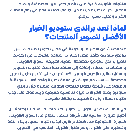
منتجات الكويت
قادرة على تقديم صور تعزز المصداقية وتمنح
العميل تجربة بصرية قريبة من الواقع، مما يساهم في رفع معدلات
الشراء وتقليل نسب الإرجاع.
لماذا تعد براندي ستوديو الخيار
الأفضل لتصوير المنتجات؟
عند الحديث عن الاحتراف والجودة في مجال تصوير المنتجات، تبرز
براندي ستوديو كأحد أفضل الخيارات المتاحة للشركات في الكويت.
تتميز
براندي ستوديو
بفهمها العميق لطبيعة السوق الكويتي
واهتمامات العملاء، إضافة إلى استخدامها أحدث تقنيات التصوير
وأفضل أساليب الإخراج البصري. كما تحرص على تقديم حلول تصوير
مخصصة تتناسب مع هوية كل علامة تجارية وأهدافها التسويقية.
الاعتماد على
شركة تصوير منتجات الكويت
متميزة مثل براندي
ستوديو يمنح الشركات ميزة تنافسية حقيقية ويساعدها على جذب
انتباه العملاء وزيادة المبيعات بشكل ملموس.
في النهاية، يمكن القول إن تصوير المنتجات لم يعد خيارًا إضافيًا، بل
أصبح ضرورة أساسية لكل شركة تسعى للنجاح في السوق الكويتي.
الصورة الاحترافية هي المفتاح الأول لجذب انتباه العميل وبناء الثقة
وتحفيزه على الشراء، ومع اختيار الشريك المناسب في التصوير،