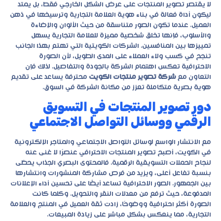
لا يقتصر تصوير المنتجات على عرض الشكل الخارجي فقط، بل يمتد
ليكون أداة فعالة في بناء هوية العلامة التجارية وترسيخها في ذهن
العميل. عندما تكون الصور متناسقة من حيث الألوان والإضاءة
والأسلوب، فإنها تخلق شخصية مميزة للعلامة التجارية يسهل
تمييزها بين المنافسين. الشركات الكويتية التي تهتم بهذا الجانب
تنجح في كسب ولاء العملاء على المدى الطويل، لأن الصورة
الاحترافية تعكس اهتمام الشركة بالجودة والتفاصيل. لذلك فإن
التعاون مع
شركة تصوير منتجات الكويت
محترفة يساعد على تقديم
هوية بصرية متكاملة تعزز من مكانة الشركة في السوق.
دور تصوير المنتجات في التسويق
الرقمي ووسائل التواصل الاجتماعي
مع الانتشار الواسع لوسائل التواصل الاجتماعي والمتاجر الإلكترونية
في الكويت، أصبح تصوير المنتجات الاحترافي عنصرًا لا غنى عنه
لنجاح الحملات التسويقية الرقمية. فالمحتوى البصري الجذاب يحظى
بنسبة تفاعل أعلى، ويزيد من فرص مشاركة المنشورات وانتشارها
بين الجمهور. الصور الاحترافية تساعد أيضًا على تحسين أداء الإعلانات
المدفوعة، حيث ترفع من معدلات النقر والتحويل. وكلما كانت
الصورة أكثر احترافية ووضوحًا، زادت ثقة العميل في المنتج والعلامة
التجارية، مما ينعكس بشكل مباشر على زيادة المبيعات.