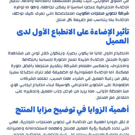
في السوق الكويتي، حيث يهتم المستهلك بالفخامة والدقة، تصبح
الإضاءة الاحترافية عنصرًا أساسيًا لا يمكن تجاهله، وهو ما توفره
شركة تصوير منتجات الكويت
المتخصصة التي تعرف كيف توظف
الإضاءة بما يتناسب مع طبيعة كل منتج.
تأثير الإضاءة على الانطباع الأول لدى
العميل
الانطباع الأول غالبًا ما يكون بصريًا، ويتكوّن خلال ثوانٍ من مشاهدة
صورة المنتج. الإضاءة الجيدة تمنح الصورة إحساسًا بالنظافة
والاحتراف، وتعكس اهتمام الشركة بتقديم منتجها بأفضل صورة
ممكنة. أما الإضاءة العشوائية أو الضعيفة فقد تترك انطباعًا سلبيًا
يقلل من رغبة العميل في الشراء. لهذا السبب، تعتمد الشركات
الطموحة على التصوير الاحترافي كوسيلة لبناء انطباع إيجابي قوي
منذ اللحظة الأولى، مما يزيد من فرص جذب العميل وتحفيزه على
التفاعل مع المنتج.
أهمية الزوايا في توضيح مزايا المنتج
لا تقل الزوايا أهمية عن الإضاءة في تصوير المنتجات التجارية، فهي
التي تحدد كيفية رؤية العميل للمنتج وفهمه لاستخداماته ومميزاته.
اختيار الزاوية المناسبة يساعد على إبراز التصميم، وتوضيح الحجم،