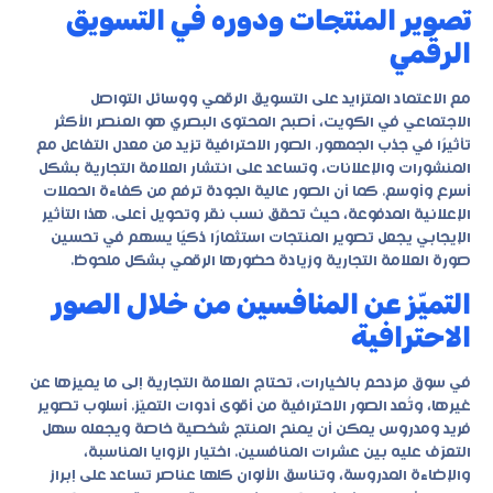
تصوير المنتجات ودوره في التسويق
الرقمي
مع الاعتماد المتزايد على التسويق الرقمي ووسائل التواصل
الاجتماعي في الكويت، أصبح المحتوى البصري هو العنصر الأكثر
تأثيرًا في جذب الجمهور. الصور الاحترافية تزيد من معدل التفاعل مع
المنشورات والإعلانات، وتساعد على انتشار العلامة التجارية بشكل
أسرع وأوسع. كما أن الصور عالية الجودة ترفع من كفاءة الحملات
الإعلانية المدفوعة، حيث تحقق نسب نقر وتحويل أعلى. هذا التأثير
الإيجابي يجعل تصوير المنتجات استثمارًا ذكيًا يسهم في تحسين
صورة العلامة التجارية وزيادة حضورها الرقمي بشكل ملحوظ.
التميّز عن المنافسين من خلال الصور
الاحترافية
في سوق مزدحم بالخيارات، تحتاج العلامة التجارية إلى ما يميزها عن
غيرها، وتُعد الصور الاحترافية من أقوى أدوات التميّز. أسلوب تصوير
فريد ومدروس يمكن أن يمنح المنتج شخصية خاصة ويجعله سهل
التعرّف عليه بين عشرات المنافسين. اختيار الزوايا المناسبة،
والإضاءة المدروسة، وتناسق الألوان كلها عناصر تساعد على إبراز