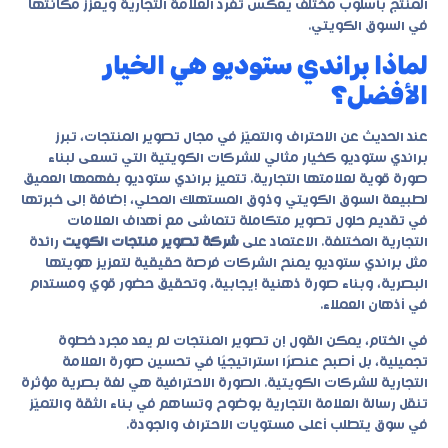
المنتج بأسلوب مختلف يعكس تفرد العلامة التجارية ويعزز مكانتها
في السوق الكويتي.
لماذا براندي ستوديو هي الخيار
الأفضل؟
عند الحديث عن الاحتراف والتميّز في مجال تصوير المنتجات، تبرز
براندي ستوديو كخيار مثالي للشركات الكويتية التي تسعى لبناء
صورة قوية لعلامتها التجارية. تتميز براندي ستوديو بفهمها العميق
لطبيعة السوق الكويتي وذوق المستهلك المحلي، إضافة إلى خبرتها
في تقديم حلول تصوير متكاملة تتماشى مع أهداف العلامات
التجارية المختلفة. الاعتماد على
شركة تصوير منتجات الكويت
رائدة
مثل براندي ستوديو يمنح الشركات فرصة حقيقية لتعزيز هويتها
البصرية، وبناء صورة ذهنية إيجابية، وتحقيق حضور قوي ومستدام
في أذهان العملاء.
في الختام، يمكن القول إن تصوير المنتجات لم يعد مجرد خطوة
تجميلية، بل أصبح عنصرًا استراتيجيًا في تحسين صورة العلامة
التجارية للشركات الكويتية. الصورة الاحترافية هي لغة بصرية مؤثرة
تنقل رسالة العلامة التجارية بوضوح وتساهم في بناء الثقة والتميّز
في سوق يتطلب أعلى مستويات الاحتراف والجودة.