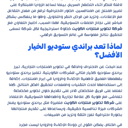
لافتة للنظر أثناء التصفح السريع، بينما تساعد الزوايا المبتكرة على
تمييز المنتج عن المنافسين. الصور الاحترافية ترفع من معدل التفاعل
مع الإعلانات، وتزيد من فرص النقر والتحويل، وهو ما ينعكس بشكل
مباشر على نجاح الحملات التسويقية. لهذا السبب، أصبح التعاون مع
شركة تصوير منتجات الكويت
خطوة استراتيجية لكل شركة تسعى
لتحقيق نتائج ملموسة في عالم التسويق الرقمي.
لماذا تعد براندي ستوديو الخيار
الأفضل؟
عند البحث عن الاحتراف والدقة في تصوير المنتجات التجارية، تبرز
براندي ستوديو كخيار مثالي للشركات الكويتية. تتميز براندي ستوديو
بفهمها العميق لأهمية الإضاءة والزوايا في إبراز المنتجات، إضافة
إلى استخدامها أحدث التقنيات والمعدات لتحقيق أفضل النتائج. كما
تعتمد على فريق متخصص قادر على تقديم حلول تصوير مخصصة
تتماشى مع هوية كل علامة تجارية وأهدافها التسويقية. الاعتماد
على
شركة تصوير منتجات الكويت
متميزة مثل براندي ستوديو يمنح
الشركات ميزة تنافسية حقيقية، ويساعدها على تقديم منتجاتها
بصورة احترافية تعزز الثقة وتزيد من المبيعات.
في الختام، يمكن القول إن جودة الإضاءة والزوايا ليست مجرد