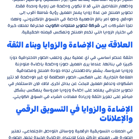
وإظهار التفاصيل التي قد لا تكون واضحة من زاوية واحدة فقط.
تصوير المنتج من عدة زوايا يمنح العميل رؤية شاملة أقرب إلى
الواقع، وهو أمر بالغ الأهمية خاصة في التسوق الإلكتروني. ولهذا
تلجأ الشركات إلى
شركة تصوير منتجات الكويت
محترفة تمتلك خبرة
في اختيار الزوايا التي تخدم المنتج وتعكس قيمته الحقيقية.
العلاقة بين الإضاءة والزوايا وبناء الثقة
الثقة عنصر أساسي في أي عملية بيع، وتلعب الصور الاحترافية دورًا
كبيرًا في بنائها. عندما يرى العميل صورًا واضحة بإضاءة متوازنة
وزوايا مدروسة، يشعر بالاطمئنان تجاه جودة المنتج ومصداقية
العلامة التجارية. على العكس، الصور المظلمة أو غير الواضحة قد تثير
الشكوك وتدفع العميل للبحث عن بدائل أخرى. لذلك فإن الاستثمار في
تصوير احترافي يعتمد على إضاءة وزوايا مدروسة ينعكس بشكل
مباشر على تعزيز الثقة وزيادة معدلات الشراء في السوق الكويتي.
الإضاءة والزوايا في التسويق الرقمي
والإعلانات
في الحملات التسويقية الرقمية ووسائل التواصل الاجتماعي، تعتبر
الصورة هي العنصر الأكثر جذبًا للانتباه. الإضاءة الجيدة تجعل الصورة