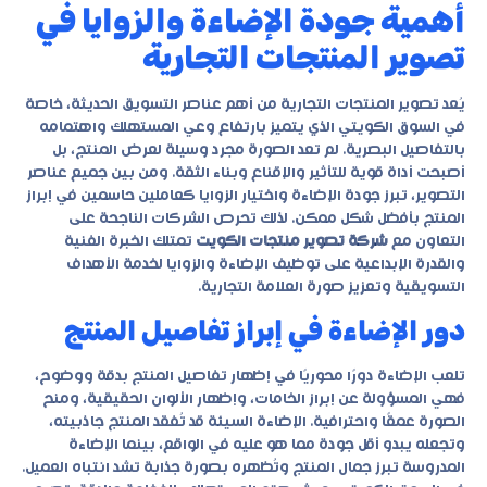
أهمية جودة الإضاءة والزوايا في
تصوير المنتجات التجارية
يُعد تصوير المنتجات التجارية من أهم عناصر التسويق الحديثة، خاصة
في السوق الكويتي الذي يتميز بارتفاع وعي المستهلك واهتمامه
بالتفاصيل البصرية. لم تعد الصورة مجرد وسيلة لعرض المنتج، بل
أصبحت أداة قوية للتأثير والإقناع وبناء الثقة. ومن بين جميع عناصر
التصوير، تبرز جودة الإضاءة واختيار الزوايا كعاملين حاسمين في إبراز
المنتج بأفضل شكل ممكن. لذلك تحرص الشركات الناجحة على
التعاون مع
شركة تصوير منتجات الكويت
تمتلك الخبرة الفنية
والقدرة الإبداعية على توظيف الإضاءة والزوايا لخدمة الأهداف
التسويقية وتعزيز صورة العلامة التجارية.
دور الإضاءة في إبراز تفاصيل المنتج
تلعب الإضاءة دورًا محوريًا في إظهار تفاصيل المنتج بدقة ووضوح،
فهي المسؤولة عن إبراز الخامات، وإظهار الألوان الحقيقية، ومنح
الصورة عمقًا واحترافية. الإضاءة السيئة قد تُفقد المنتج جاذبيته،
وتجعله يبدو أقل جودة مما هو عليه في الواقع، بينما الإضاءة
المدروسة تبرز جمال المنتج وتُظهره بصورة جذابة تشد انتباه العميل.