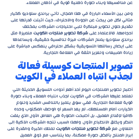
عن منافسيها وبناء صورة ذهنية قوية في أذهان العملاء.
ومن بين الأسماء البارزة في هذا المجال، تأتي براندي ستوديو كخيار
مثالي لكل من يبحث عن الجودة والاحتراف، حيث أثبتت قدرتها على
تقديم حلول تصوير مبتكرة تلبي احتياجات الشركات بمختلف
أحجامها. فالاعتماد على
شركة تصوير منتجات الكويت
متميزة مثل
براندي ستوديو
يمنح الشركات ميزة تنافسية حقيقية، ويساعدها
على إيصال رسالتها التسويقية بشكل احترافي ينعكس مباشرة على
زيادة المبيعات وتعزيز الثقة في العلامة التجارية.
تصوير المنتجات كوسيلة فعالة
لجذب انتباه العملاء في الكويت
أصبح تصوير المنتجات اليوم أحد أهم أدوات التسويق الحديثة التي
تعتمد عليها الشركات في الكويت لجذب انتباه العملاء وبناء صورة
قوية للعلامة التجارية. ففي سوق يتميز بالتنافس الشديد وتنوع
الخيارات أمام المستهلك، لم يعد السعر أو الوصف المكتوب وحده
كافيًا لإقناع العميل، بل أصبحت الصورة هي العامل الأول الذي يلفت
النظر ويخلق الانطباع الأول. ولهذا السبب تتجه الشركات الذكية إلى
التعاون مع
شركة تصوير منتجات الكويت
تمتلك الخبرة والقدرة على
إبراز المنتج بأفضل صورة ممكنة، بما يتناسب مع ذوق العميل