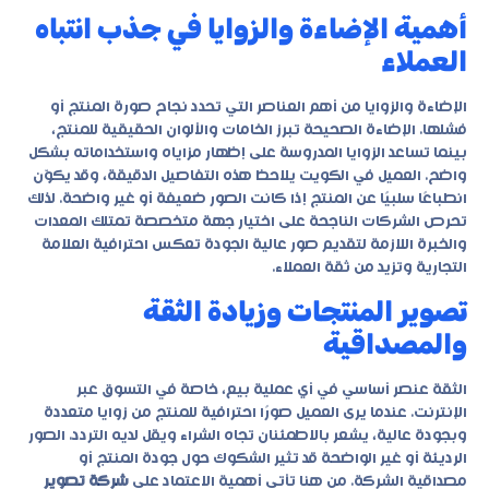
أهمية الإضاءة والزوايا في جذب انتباه
العملاء
الإضاءة والزوايا من أهم العناصر التي تحدد نجاح صورة المنتج أو
فشلها. الإضاءة الصحيحة تبرز الخامات والألوان الحقيقية للمنتج،
بينما تساعد الزوايا المدروسة على إظهار مزاياه واستخداماته بشكل
واضح. العميل في الكويت يلاحظ هذه التفاصيل الدقيقة، وقد يكوّن
انطباعًا سلبيًا عن المنتج إذا كانت الصور ضعيفة أو غير واضحة. لذلك
تحرص الشركات الناجحة على اختيار جهة متخصصة تمتلك المعدات
والخبرة اللازمة لتقديم صور عالية الجودة تعكس احترافية العلامة
التجارية وتزيد من ثقة العملاء.
تصوير المنتجات وزيادة الثقة
والمصداقية
الثقة عنصر أساسي في أي عملية بيع، خاصة في التسوق عبر
الإنترنت. عندما يرى العميل صورًا احترافية للمنتج من زوايا متعددة
وبجودة عالية، يشعر بالاطمئنان تجاه الشراء ويقل لديه التردد. الصور
الرديئة أو غير الواضحة قد تثير الشكوك حول جودة المنتج أو
مصداقية الشركة. من هنا تأتي أهمية الاعتماد على
شركة تصوير