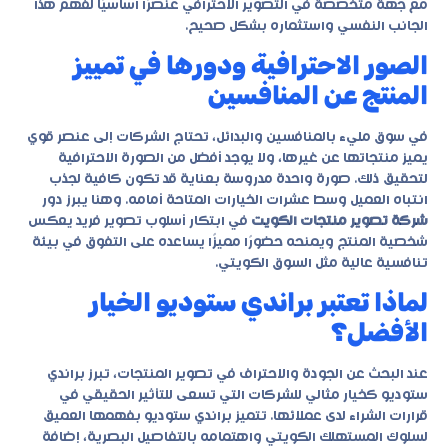
مع جهة متخصصة في التصوير الاحترافي عنصرًا أساسيًا لفهم هذا
الجانب النفسي واستثماره بشكل صحيح.
الصور الاحترافية ودورها في تمييز
المنتج عن المنافسين
في سوق مليء بالمنافسين والبدائل، تحتاج الشركات إلى عنصر قوي
يميز منتجاتها عن غيرها، ولا يوجد أفضل من الصورة الاحترافية
لتحقيق ذلك. صورة واحدة مدروسة بعناية قد تكون كافية لجذب
انتباه العميل وسط عشرات الخيارات المتاحة أمامه. وهنا يبرز دور
شركة تصوير منتجات الكويت
في ابتكار أسلوب تصوير فريد يعكس
شخصية المنتج ويمنحه حضورًا مميزًا يساعده على التفوق في بيئة
تنافسية عالية مثل السوق الكويتي.
لماذا تعتبر براندي ستوديو الخيار
الأفضل؟
عند البحث عن الجودة والاحتراف في تصوير المنتجات، تبرز براندي
ستوديو كخيار مثالي للشركات التي تسعى للتأثير الحقيقي في
قرارات الشراء لدى عملائها. تتميز براندي ستوديو بفهمها العميق
لسلوك المستهلك الكويتي واهتمامه بالتفاصيل البصرية، إضافة