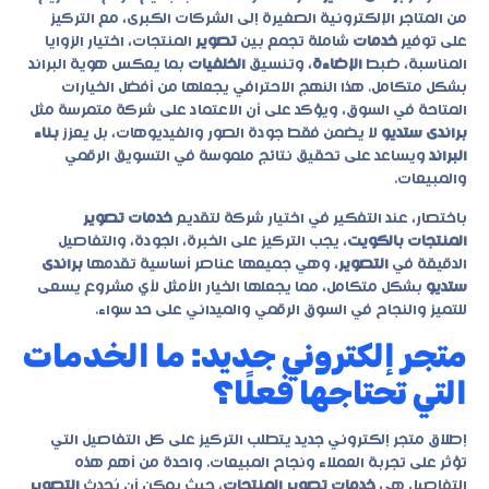
من المتاجر الإلكترونية الصغيرة إلى الشركات الكبرى، مع التركيز
على توفير
خدمات
شاملة تجمع بين
تصوير
المنتجات، اختيار الزوايا
المناسبة، ضبط
الإضاءة
، وتنسيق
الخلفيات
بما يعكس هوية البراند
بشكل متكامل. هذا النهج الاحترافي يجعلها من أفضل الخيارات
المتاحة في السوق، ويؤكد على أن الاعتماد على شركة متمرسة مثل
براندى ستديو
لا يضمن فقط جودة الصور والفيديوهات، بل يعزز
بناء
البراند
ويساعد على تحقيق نتائج ملموسة في التسويق الرقمي
والمبيعات.
باختصار، عند التفكير في اختيار شركة لتقديم
خدمات تصوير
المنتجات بالكويت
، يجب التركيز على الخبرة، الجودة، والتفاصيل
الدقيقة في
التصوير
، وهي جميعها عناصر أساسية تقدمها
براندى
ستديو
بشكل متكامل، مما يجعلها الخيار الأمثل لأي مشروع يسعى
للتميز والنجاح في السوق الرقمي والميداني على حد سواء.
متجر إلكتروني جديد: ما الخدمات
التي تحتاجها فعلًا؟
إطلاق متجر إلكتروني جديد يتطلب التركيز على كل التفاصيل التي
تؤثر على تجربة العملاء ونجاح المبيعات. واحدة من أهم هذه
التفاصيل هي
خدمات تصوير المنتجات
، حيث يمكن أن يُحدث
التصوير