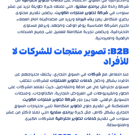
والاحترافية في السوق. الاعتماد على
خدمات تصوير احترافية
من
شركة رائدة مثل
براندى ستديو
، التي تمتلك خبرة طويلة تزيد عن عشر
سنوات في
شركة تصوير منتجات الكويت
، يضمن تقديم محتوى
بصري متكامل يعزز
بناء البراند
ويزيد من مصداقيته أمام العملاء.
اختيار الشركة المناسبة يوفر الوقت والجهد، ويرفع مستوى
الاحترافية، ويضمن تجربة متكاملة للعميل على جميع المنصات
الرقمية والميدانية.
B2B: تصوير منتجات للشركات لا
للأفراد
عند التعامل مع
شركات
في السوق التجاري، يختلف احتياجهم عن
الأفراد بشكل واضح.
خدمات تصوير المنتجات
للشركات تتطلب
مستوى احترافيًا عالٍ من الدقة والتفاصيل، حيث تعتمد الشركات على
الصور والفيديوهات في العروض التجارية، الكتالوجات، ومنصات
التسويق الرقمي. هنا يبرز دور
شركة تصوير منتجات الكويت
المتمكنة في تقديم حلول
تصوير
متكاملة تلبي احتياجات السوق
التجاري بشكل كامل، مثل خبرة
براندى ستديو
التي تمتد لأكثر من عشر
سنوات في تقديم
خدمات تصوير احترافية
للشركات الكبرى
والمتوسطة.