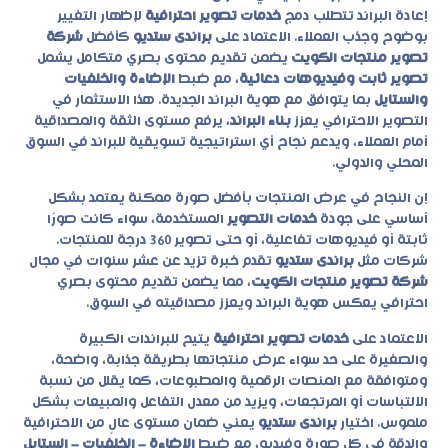
إعادة البراند تتطلب دمج
خدمات تصوير احترافية
لإظهار التغيير
بوضوح وجذب العملاء. الاعتماد على
براندى ستديو
كأفضل
شركة
تصوير منتجات الكويت
يضمن تقديم محتوى بصري متكامل يشمل
تصوير ثابت وفيديوهات دعائية
، مع ضبط
الإضاءة والخلفيات
والستايل
بما يتوافق مع هوية البراند الجديدة. هذا الاستثمار في
التصوير الاحترافي يعزز
بناء البراند
، يرفع مستوى الثقة والمصداقية
أمام العملاء، ويدعم نجاح أي استراتيجية تسويقية للبراند في السوق
المحلي والدولي.
إن النجاح في عرض المنتجات بأفضل صورة ممكنة يعتمد بشكل
أساسي على جودة
خدمات التصوير
المستخدمة، سواء كانت صورًا
ثابتة أو فيديوهات تفاعلية، أو حتى تصوير 360 درجة للمنتجات.
شركات مثل
براندى ستديو
تقدم خبرة تزيد عن عشر سنوات في مجال
شركة تصوير منتجات الكويت
، مما يضمن تقديم محتوى بصري
احترافي يعكس هوية البراند ويعزز مصداقيته في السوق.
الاعتماد على
خدمات تصوير احترافية
يتيح للبراندات الكبيرة
والصغيرة على حد سواء عرض منتجاتها بطريقة جذابة، واضحة،
ومتوافقة مع المنصات الرقمية والمطبوعات، كما يقلل من نسبة
الالتباسات أو المرتجعات، ويزيد من معدل التفاعل والمبيعات بشكل
ملموس. اختيار
براندى ستديو
يعني ضمان مستوى عالٍ من الاحترافية
والدقة في كل صورة وفيديو، مع ضبط
الإضاءة – الخلفيات – الستايل