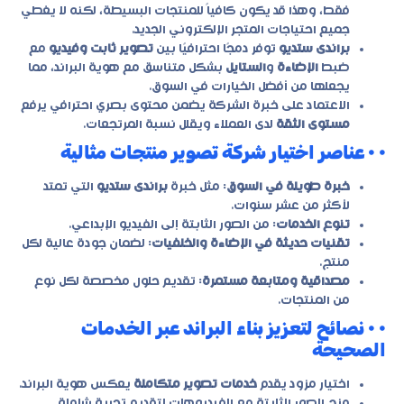
فقط، وهذا قد يكون كافياً للمنتجات البسيطة، لكنه لا يغطي
جميع احتياجات المتجر الإلكتروني الجديد.
براندى ستديو
توفر دمجًا احترافيًا بين
تصوير ثابت وفيديو
مع
ضبط
الإضاءة
و
الستايل
بشكل متناسق مع هوية البراند، مما
يجعلها من أفضل الخيارات في السوق.
الاعتماد على خبرة الشركة يضمن محتوى بصري احترافي يرفع
مستوى الثقة
لدى العملاء ويقلل نسبة المرتجعات.
• • عناصر اختيار شركة تصوير منتجات مثالية
خبرة طويلة في السوق
: مثل خبرة
براندى ستديو
التي تمتد
لأكثر من عشر سنوات.
تنوع الخدمات
: من الصور الثابتة إلى الفيديو الإبداعي.
تقنيات حديثة في الإضاءة والخلفيات
: لضمان جودة عالية لكل
منتج.
مصداقية ومتابعة مستمرة
: تقديم حلول مخصصة لكل نوع
من المنتجات.
• • نصائح لتعزيز بناء البراند عبر الخدمات
الصحيحة
اختيار مزود يقدم
خدمات تصوير متكاملة
يعكس هوية البراند.
مزج الصور الثابتة مع الفيديوهات لتقديم تجربة شاملة