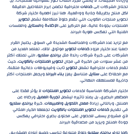
وزيادة المبيعات. لا يكفي مجرد التقاط صور عشوائية للمنتجات، بل
تحتاج الشركات إلى
خدمات
احترافية تضمن إبراز التفاصيل الدقيقة
لكل منتج بطريقة جذابة وواقعية. هنا تبرز أهمية اختيار
شركة
تصوير منتجات الكويت
التي تقدم حلولاً متكاملة تشمل
تصوير
المنتجات بجودة عالية، مع التركيز على
الإضاءة
و
الستايل
واللمسات
الفنية التي تعكس هوية البراند.
مع تزايد عدد الشركات والمنافسة الشديدة في السوق، يصبح القرار
صعبًا عند اختيار مزود
خدمات تصوير
موثوق. لذلك، تعتمد العديد من
الشركات على خبرة شركات رائدة مثل
براندى ستديو
، التي تمتلك أكثر
من عشر سنوات من الخبرة في مجال
تصوير المنتجات بالكويت
، حيث
تقدم خدمات احترافية تشمل
تصوير
ثابت وفيديوهات دعائية متقنة،
مع الحفاظ على
ستايل
متناسق يعزز
بناء البراند
ويجعل المنتجات أكثر
جاذبية للمستهلك النهائي.
اختيار الشركة المناسبة لخدمات
تصوير المنتجات
لا يؤثر فقط على
المظهر البصري، بل يمتد تأثيره ليشمل
تجربة العميل
ورضاه عن
المنتج، وبالتالي زيادة
معدل التحويل والمبيعات
. خبرة
براندى ستديو
في تقديم
خدمات تصوير المنتجات بالكويت
تجعلها الخيار المثالي
لأي مشروع يسعى للحصول على محتوى بصري احترافي يعكس
جودة المنتج ويزيد من مصداقية البراند.
كما توفر
براندى ستديو
حلولًا متنوعة تناسب جميع أنواع المشاريع،