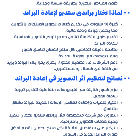
ضمن العناصر البصرية بطريقة سلسة وجذابة.
• • لماذا تختار براندى ستديو لإعادة البراند
خبرة 10 سنوات
في تقديم
خدمات تصوير المنتجات بالكويت
،
مما يضمن جودة ودقة عالية.
تقديم حلول متكاملة تشمل جميع أنواع التصوير المناسبة
لإعادة البراند.
متابعة دقيقة لتفاصيل كل منتج لضمان تناسق الصور
والفيديوهات مع الهوية الجديدة.
دعم الشركات في تصميم محتوى بصري يعزز
بناء البراند
ويزيد
من الثقة لدى العملاء والمستثمرين.
• • نصائح لتعظيم أثر التصوير في إعادة البراند
مزج الصور الثابتة مع الفيديوهات التفاعلية لتقديم تجربة
شاملة للعميل.
اختيار خلفيات وإضاءة تعكس الرسالة الجديدة للبراند بشكل
متناسق.
التعاون مع شركة متخصصة مثل
براندى ستديو
لضمان تنفيذ
جميع
خدمات التصوير
باحترافية.
التركيز على التفاصيل الدقيقة لكل منتج لضمان تقديم أفضل
صورة للبراند الجديد في السوق.