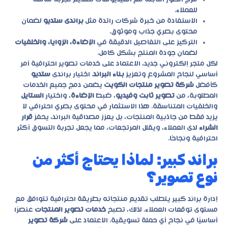
للعملاء.
الاستفادة من خبرة شركات رائدة مثل
براندى ستديو
لضمان
محتوى بصري جذاب وموثوق.
التركيز على التفاصيل الدقيقة في
الإضاءة، الزوايا، والخلفيات
لضمان جودة المنتج بشكل كامل.
لكل متجر إلكتروني جديد، الاعتماد على خدمات تصوير احترافية أمر
أساسي لنجاح المشروع وتعزيز
بناء البراند
. اختيار
براندى
ستديو
كأفضل
شركة تصوير منتجات الكويت
يضمن دمج جميع الخدمات
المطلوبة، من
تصوير ثابت وفيديو
، ضبط
الإضاءة
، واختيار
الستايل
والخلفيات المتناسقة. هذا الاستثمار في محتوى بصري احترافي لا
يزيد فقط من جاذبية المنتجات، بل يعزز مصداقية البراند، يحفز
قرار
الشراء
لدى العملاء، ويقلل المرتجعات، مما يجعل تجربة التسوق أكثر
احترافية ونجاحًا.
براند كبير: لماذا يحتاج أكثر من
نوع تصوير؟
إدارة براند كبير يتطلب تقديم منتجاته بطريقة احترافية تتوافق مع
مستوى توقعات العملاء. لذلك، تصبح
خدمات تصوير المنتجات
عنصرًا
أساسيًا في نجاح أي حملة تسويقية. الاعتماد على
شركة تصوير