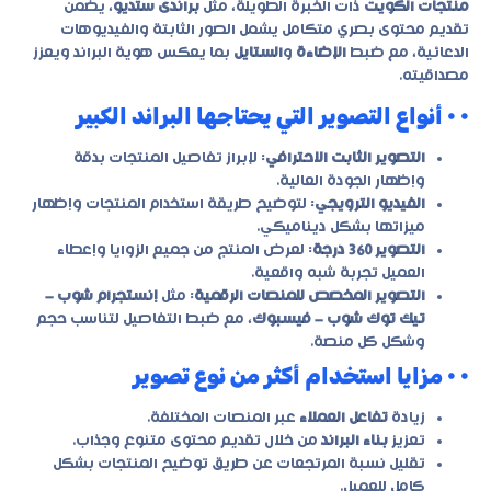
منتجات الكويت
ذات الخبرة الطويلة، مثل
براندى ستديو
، يضمن
تقديم محتوى بصري متكامل يشمل الصور الثابتة والفيديوهات
الدعائية، مع ضبط
الإضاءة
و
الستايل
بما يعكس هوية البراند ويعزز
مصداقيته.
• • أنواع التصوير التي يحتاجها البراند الكبير
التصوير الثابت الاحترافي
: لإبراز تفاصيل المنتجات بدقة
وإظهار الجودة العالية.
الفيديو الترويجي
: لتوضيح طريقة استخدام المنتجات وإظهار
ميزاتها بشكل ديناميكي.
التصوير 360 درجة
: لعرض المنتج من جميع الزوايا وإعطاء
العميل تجربة شبه واقعية.
التصوير المخصص للمنصات الرقمية
: مثل
إنستجرام شوب –
تيك توك شوب – فيسبوك
، مع ضبط التفاصيل لتناسب حجم
وشكل كل منصة.
• • مزايا استخدام أكثر من نوع تصوير
زيادة
تفاعل العملاء
عبر المنصات المختلفة.
تعزيز
بناء البراند
من خلال تقديم محتوى متنوع وجذاب.
تقليل نسبة المرتجعات عن طريق توضيح المنتجات بشكل
كامل للعميل.