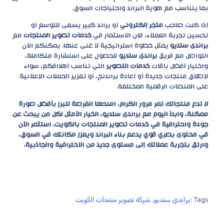
بما يتناسب مع هوية البراند واحتياجات السوق.
إذا كنت صاحب
متجر إلكتروني
أو براند كبير يسعى للتوسع أو
تحسين تجربة العملاء، فإن الاستثمار في
خدمات تصوير المنتجات
مع
براندى ستديو
يمثل خطوة استراتيجية لا غنى عنها. يمكنكم الآن
التواصل مع فريق
براندى ستديو
للحصول على استشارة متكاملة،
واختيار أفضل باقات
خدمات التصوير
التي تناسب أهدافكم، سواء
لإطلاق منتجات جديدة أو إعادة براندنج، أو تعزيز الحملات الإعلانية
على المنصات الرقمية المختلفة.
لا تدع منتجاتك تمر مرور الكرام، امنحها الفرصة لتبرز بأفضل صورة
ممكنة، وابدأ اليوم مع براندى ستديو، الخيار الأمثل لكل من يبحث عن
جودة واحترافية في خدمات تصوير المنتجات بالكويت. استثمر الآن
في محتوى بصري قوي يدعم بناء البراند ويعزز مكانتك في السوق،
وارتقِ بتجربة عملائك إلى مستوى جديد من الاحترافية والجاذبية.
Tags :
براندي ستديو
,
شركة تصوير منتجات الكويت