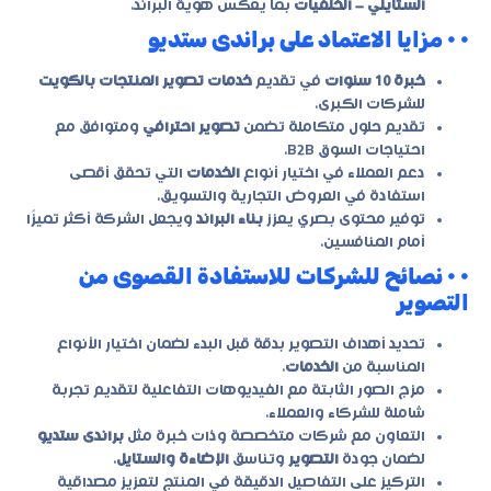
الستايلي – الخلفيات
بما يعكس هوية البراند.
• • مزايا الاعتماد على براندى ستديو
خبرة 10 سنوات
في تقديم
خدمات تصوير المنتجات بالكويت
للشركات الكبرى.
تقديم حلول متكاملة تضمن
تصوير احترافي
ومتوافق مع
احتياجات السوق B2B.
دعم العملاء في اختيار أنواع
الخدمات
التي تحقق أقصى
استفادة في العروض التجارية والتسويق.
توفير محتوى بصري يعزز
بناء البراند
ويجعل الشركة أكثر تميزًا
أمام المنافسين.
• • نصائح للشركات للاستفادة القصوى من
التصوير
تحديد أهداف التصوير بدقة قبل البدء لضمان اختيار الأنواع
المناسبة من
الخدمات
.
مزج الصور الثابتة مع الفيديوهات التفاعلية لتقديم تجربة
شاملة للشركاء والعملاء.
التعاون مع شركات متخصصة وذات خبرة مثل
براندى ستديو
لضمان جودة
التصوير
وتناسق
الإضاءة والستايل
.
التركيز على التفاصيل الدقيقة في المنتج لتعزيز مصداقية