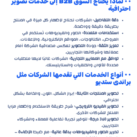
• • لماذا يحتاج السوق B2B إلى خدمات تصوير
احترافية
دقة التفاصيل
: الشركات تحتاج لإظهار كل ميزة في المنتج
بطريقة دقيقة وواضحة.
استخدامات متعددة
: الصور والفيديوهات تُستخدم في
العروض، الكتالوجات، المواقع الإلكترونية، والإعلانات.
تعزيز الثقة
: جودة
التصوير
تعكس مصداقية الشركة أمام
عملائها وشركائها التجاريين.
توافق مع المعايير التجارية
: الشركات غالبًا لديها متطلبات
محددة للألوان والخلفيات والستايليستك.
• • أنواع الخدمات التي تقدمها الشركات مثل
براندى ستديو
تصوير المنتجات الثابتة
: إبراز الشكل، اللون، والخامة بشكل
احترافي.
تصوير الفيديو الترويجي
: شرح طريقة الاستخدام وإظهار مزايا
المنتج للشركات الأخرى.
تصوير 360 درجة
: لتوفير تجربة تفاعلية للعملاء والشركاء
التجاريين.
تحرير الصور والفيديوهات بدقة عالية
: مع ضبط
الإضاءة –