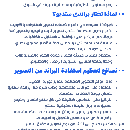
رفع مستوى الاحترافية ومصداقية البراند في السوق.
• • لماذا تختار براندى ستديو؟
خبرة 10 سنوات
في تقديم
خدمات تصوير المنتجات بالكويت
.
تقديم حلول متكاملة تشمل
تصوير ثابت وفيديو وتصوير 360
درجة
، مع التركيز على
الإضاءة – الستايل – الخلفيات
.
متابعة احتياجات كل براند على حدة لتقديم محتوى بصري
يعكس هوية البراند بدقة.
استخدام تقنيات حديثة لضمان جودة الصور والفيديوهات
ومطابقتها لمعايير التسويق الرقمي والمطبوع.
• • نصائح لتعظيم استفادة البراند من التصوير
مزج أنواع التصوير المختلفة لتعزيز تجربة العميل.
الاعتماد على شركات متخصصة وذات خبرة مثل
براندى ستديو
لضمان جودة
الخدمات
المقدمة.
التركيز على التفاصيل الدقيقة في كل منتج لضمان وضوح
المميزات وإبراز القيمة الحقيقية للمنتج.
تصميم محتوى بصري متوافق مع المنصات المختلفة، مما
يرفع التفاعل ويزيد
معدل التحويل والمبيعات
.
البراند الكبير يحتاج إلى أكثر من نوع
تصوير
لتحقيق التميز