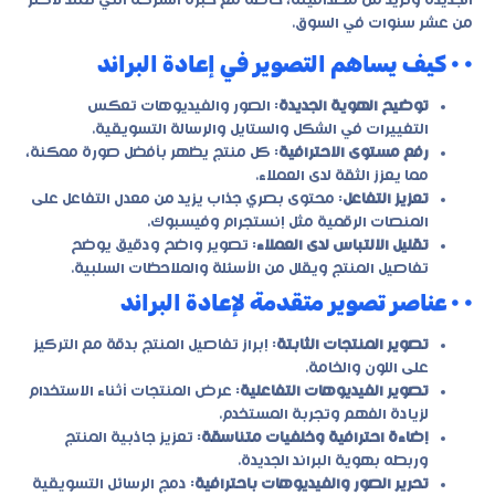
الجديدة وتزيد من مصداقيته، خاصة مع خبرة الشركة التي تمتد لأكثر
من عشر سنوات في السوق.
• • كيف يساهم التصوير في إعادة البراند
توضيح الهوية الجديدة
: الصور والفيديوهات تعكس
التغييرات في الشكل والستايل والرسالة التسويقية.
رفع مستوى الاحترافية
: كل منتج يظهر بأفضل صورة ممكنة،
مما يعزز الثقة لدى العملاء.
تعزيز التفاعل
: محتوى بصري جذاب يزيد من معدل التفاعل على
المنصات الرقمية مثل إنستجرام وفيسبوك.
تقليل الالتباس لدى العملاء
: تصوير واضح ودقيق يوضح
تفاصيل المنتج ويقلل من الأسئلة والملاحظات السلبية.
• • عناصر تصوير متقدمة لإعادة البراند
تصوير المنتجات الثابتة
: إبراز تفاصيل المنتج بدقة مع التركيز
على اللون والخامة.
تصوير الفيديوهات التفاعلية
: عرض المنتجات أثناء الاستخدام
لزيادة الفهم وتجربة المستخدم.
إضاءة احترافية وخلفيات متناسقة
: تعزيز جاذبية المنتج
وربطه بهوية البراند الجديدة.
تحرير الصور والفيديوهات باحترافية
: دمج الرسائل التسويقية