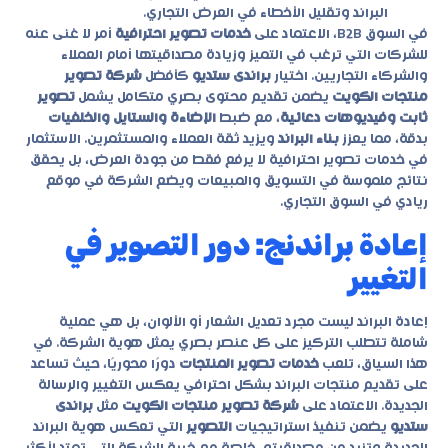
البراند وتقليل الأخطاء في العرض التجاري.
في السوق B2B، الاعتماد على
خدمات تصوير احترافية
أمر لا غنى عنه
للشركات التي ترغب في التميز وزيادة مصداقيتها أمام العملاء
والشركاء التجاريين. اختيار
براندى ستديو
كأفضل
شركة تصوير
منتجات الكويت
يضمن تقديم محتوى بصري متكامل يشمل
تصوير
ثابت وفيديوهات دعائية
، مع ضبط
الإضاءة والستايل والخلفيات
بدقة، مما يعزز
بناء البراند
ويزيد ثقة العملاء والمستثمرين. الاستثمار
في خدمات تصوير احترافية لا يرفع فقط من جودة العرض، بل يحقق
نتائج ملموسة في التسويق والمبيعات ويضع الشركة في موقع
ريادي في السوق التجاري.
إعادة براندنج: دور التصوير في
التغيير
إعادة البراند ليست مجرد تعديل الشعار أو الألوان، بل هي عملية
شاملة تتطلب التركيز على كل عنصر بصري يمثل هوية الشركة. في
هذا السياق، تلعب
خدمات تصوير المنتجات
دورًا محوريًا، حيث تساعد
على تقديم منتجات البراند بشكل احترافي يعكس التغيير والرسالة
الجديدة. الاعتماد على
شركة تصوير منتجات الكويت
مثل
براندى
ستديو
يضمن تنفيذ استراتيجيات
التصوير
التي تعكس هوية البراند