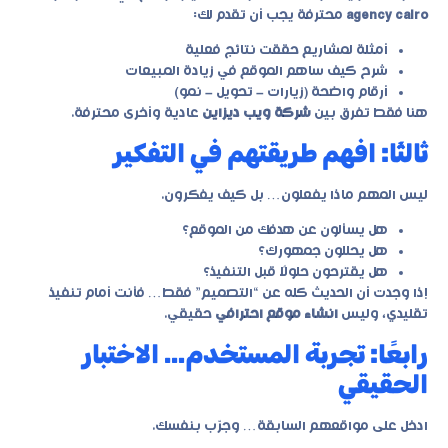
agency cairo
محترفة يجب أن تقدم لك:
أمثلة لمشاريع حققت نتائج فعلية
شرح كيف ساهم الموقع في زيادة المبيعات
أرقام واضحة (زيارات – تحويل – نمو)
هنا فقط تفرق بين
شركة ويب ديزاين
عادية وأخرى محترفة.
ثالثًا: افهم طريقتهم في التفكير
ليس المهم ماذا يفعلون… بل كيف يفكرون.
هل يسألون عن هدفك من الموقع؟
هل يحللون جمهورك؟
هل يقترحون حلولًا قبل التنفيذ؟
إذا وجدت أن الحديث كله عن “التصميم” فقط… فأنت أمام تنفيذ
تقليدي، وليس
انشاء موقع احترافي
حقيقي.
رابعًا: تجربة المستخدم… الاختبار
الحقيقي
ادخل على مواقعهم السابقة… وجرّب بنفسك.