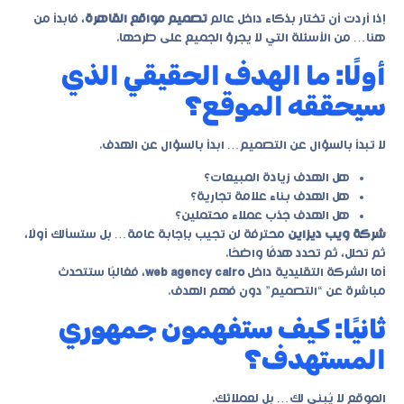
إذا أردت أن تختار بذكاء داخل عالم
تصميم مواقع القاهرة
، فابدأ من
هنا… من الأسئلة التي لا يجرؤ الجميع على طرحها.
أولًا: ما الهدف الحقيقي الذي
سيحققه الموقع؟
لا تبدأ بالسؤال عن التصميم… ابدأ بالسؤال عن الهدف.
هل الهدف زيادة المبيعات؟
هل الهدف بناء علامة تجارية؟
هل الهدف جذب عملاء محتملين؟
شركة ويب ديزاين
محترفة لن تجيب بإجابة عامة… بل ستسألك أولًا،
ثم تحلل، ثم تحدد هدفًا واضحًا.
أما الشركة التقليدية داخل
web agency cairo
، فغالبًا ستتحدث
مباشرة عن “التصميم” دون فهم الهدف.
ثانيًا: كيف ستفهمون جمهوري
المستهدف؟
الموقع لا يُبنى لك… بل لعملائك.