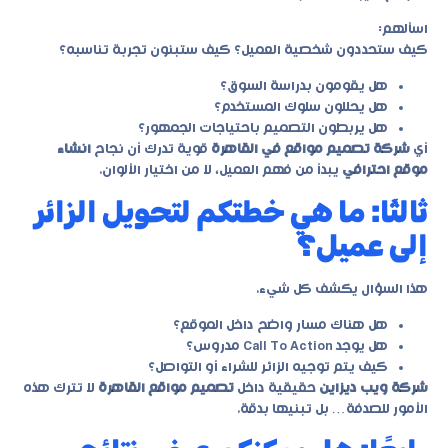
اسألهم:
كيف ستحددون شخصية العميل؟ كيف ستبنون تجربة تناسبه؟
هل يقومون بدراسة السوق؟
هل يحللون سلوك المستخدم؟
هل يربطون التصميم باحتياجات الجمهور؟
أي
شركة تصميم مواقع في القاهرة
قوية تدرك أن نجاح
انشاء
موقع احترافي
يبدأ من فهم العميل، لا من اختيار الألوان.
ثالثًا: ما هي خطتكم لتحويل الزائر
إلى عميل؟
هذا السؤال يكشف كل شيء.
هل هناك مسار واضح داخل الموقع؟
هل يوجد Call To Action مدروس؟
كيف يتم توجيه الزائر للشراء أو التواصل؟
شركة ويب ديزاين
حقيقية داخل
تصميم مواقع القاهرة
لا تترك هذه
الأمور للصدفة… بل تبنيها بدقة.