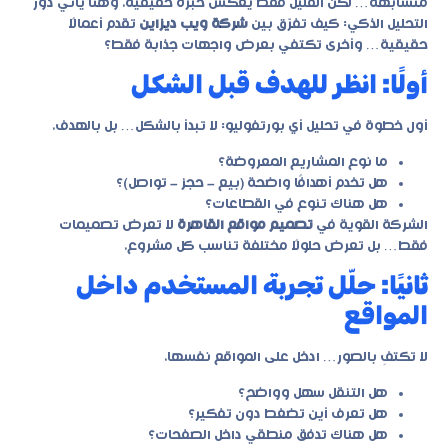
متشابهة… لكن القليل فقط يعكس خبرة حقيقية. وهنا يأتي دور
التحليل الذكي: كيف تفرّق بين
شركة ويب ديزاين
تقدم أعمالًا
حقيقية… وأخرى تكتفي بعرض واجهات جذابة فقط؟
أولًا: انظر للهدف قبل الشكل
أول خطوة في تحليل أي بورتفوليو: لا تبدأ بالشكل… بل بالهدف.
ما نوع المشاريع المعروضة؟
هل تخدم أهدافًا واضحة (بيع – حجز – تواصل)؟
هل هناك تنوع في القطاعات؟
الشركة القوية في
تصميم مواقع القاهرة
لا تعرض تصميمات
فقط… بل تعرض حلولًا مختلفة تناسب كل مشروع.
ثانيًا: حلّل تجربة المستخدم داخل
المواقع
لا تكتفِ بالصور… ادخل على المواقع نفسها.
هل التنقل سهل وواضح؟
هل تعرف أين تضغط دون تفكير؟
هل هناك تدفق منطقي داخل الصفحات؟