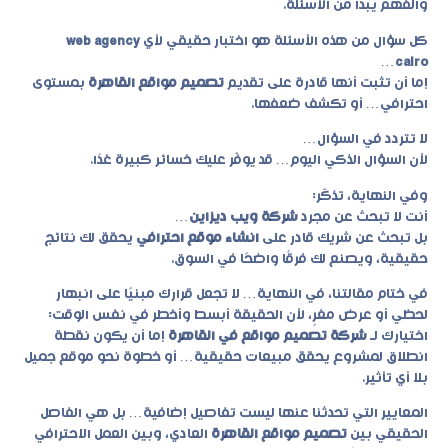
والفهم يبدأ من الأسئلة.
كل سؤال من هذه الأسئلة هو اختبار حقيقي لأي
web agency
…
cairo
إما أن تثبت أنها قادرة على تقديم
تصميم مواقع القاهرة
بمستوى
احترافي… أو تكشف ضعفها.
لا تتردد في السؤال…
لأن السؤال الذكي اليوم… قد يوفّر عليك خسائر كبيرة غدًا.
وفي النهاية، تذكّر:
أنت لا تبحث عن مجرد
شركة ويب ديزاين
…
بل تبحث عن شريك قادر على
انشاء موقع احترافي
يحقق لك نتائج
حقيقية، ويصنع لك فرقًا واضحًا في السوق.
في ختام مقالتنا، في النهاية… لا تجعل قرارك مبنيًا على انبهار
لحظي أو عرض مغرٍ، لأن الحقيقة أبسط وأخطر في نفس الوقت:
اختيارك لـ
شركة تصميم مواقع في القاهرة
إما أن يكون نقطة
انطلاق لمشروع يحقق مبيعات حقيقية… أو خطوة نحو موقع جميل
بلا أي تأثير.
المعايير التي تحدثنا عنها ليست تفاصيل إضافية… بل هي الفاصل
الحقيقي بين
تصميم مواقع القاهرة
العادي، وبين العمل الاحترافي