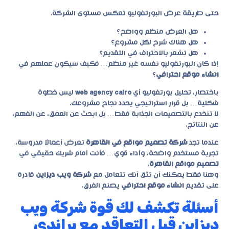
حتى طريقة عرض البورتفوليو تعكس مستوى الشركة.
هل العرض منظم وواضح؟
هل هناك شرح لكل مشروع؟
هل تشعر بالاحتراف في التقديم؟
إذا كان البورتفوليو نفسه غير منظم… فكيف سيكون عملهم في
انشاء موقع احترافي
؟
باختصار، تحليل بورتفوليو أي
web agency cairo
ليس خطوة
شكلية… بل قرار استراتيجي يحدد نجاح مشروعك.
لا تنخدع بالتصميمات الجذابة فقط… بل ابحث عن العمق، عن الفهم،
عن النتائج.
عندما تجد
شركة تصميم مواقع في القاهرة
تعرض أعمالًا مدروسة،
تجربة مستخدم واضحة، وأداء قوي… فأنت أمام شريك حقيقي في
تصميم مواقع القاهرة
.
وهنا فقط يمكنك أن تثق أنك تتعامل مع
شركة ويب ديزاين
قادرة
على تقديم
انشاء موقع احترافي
يصنع الفرق.
أسئلة تكشف لك قوة شركة ويب
ديزاين قبل التعاقد مع براندي