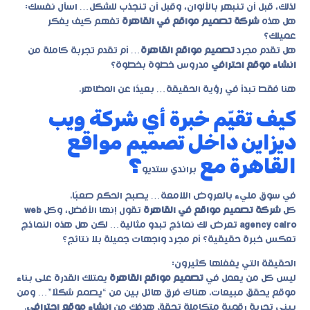
لذلك، قبل أن تنبهر بالألوان، وقبل أن تنجذب للشكل… اسأل نفسك:
هل هذه
شركة تصميم مواقع في القاهرة
تفهم كيف يفكر
عميلك؟
هل تقدم مجرد
تصميم مواقع القاهرة
… أم تقدم تجربة كاملة من
انشاء موقع احترافي
مدروس خطوة بخطوة؟
هنا فقط تبدأ في رؤية الحقيقة… بعيدًا عن المظاهر.
كيف تقيّم خبرة أي شركة ويب
ديزاين داخل تصميم مواقع
القاهرة مع
؟
براندي ستديو
في سوق مليء بالعروض اللامعة… يصبح الحكم صعبًا.
كل
شركة تصميم مواقع في القاهرة
تقول إنها الأفضل، وكل
web
agency cairo
تعرض لك نماذج تبدو مثالية… لكن هل هذه النماذج
تعكس خبرة حقيقية؟ أم مجرد واجهات جميلة بلا نتائج؟
الحقيقة التي يغفلها كثيرون:
ليس كل من يعمل في
تصميم مواقع القاهرة
يمتلك القدرة على بناء
موقع يحقق مبيعات. هناك فرق هائل بين من “يصمم شكلًا”… ومن
يبني تجربة رقمية متكاملة تحقق هدفك من
انشاء موقع احترافي
.