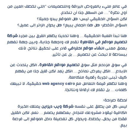
في عالم مليء بالعروض البراقة والتصميمات “التي تخطف العين من
أول نظرة”… من السهل جدًا أن تنخدع.
لكن السؤال الحقيقي ليس: هل الموقع يبدو جميلًا؟
السؤال الأخطر: هل هذا الجمال يبيع؟ هل يحوّل الزائر إلى عميل؟
هنا تبدأ اللعبة الحقيقية… وهنا تحديدًا يظهر الفرق بين مجرد
شركة
تصميم مواقع في القاهرة
تقدم لك واجهة جذابة، وبين جهة تفهم
بعمق معنى
انشاء موقع احترافي
قادر على تحقيق نتائج. لأنك
ببساطة لا تبحث عن تصميم… بل عن تأثير.
في سوق مزدحم مثل سوق
تصميم مواقع القاهرة
، الكل يتحدث عن
الإبداع… الكل يعرض نماذج… الكل يَعِد. لكن قليل جدًا من يفهم
كيف تُبنى تجربة رقمية متكاملة.
وهنا تظهر قيمة التعامل مع
web agency cairo
حقيقية، لا تبيعك
كلمات… بل تقدّم لك أرقامًا ونتائجًا.
لحظة صراحة:
ليس كل من يطلق على نفسه
شركة ويب ديزاين
يمتلك الخبرة
الكافية ليقود مشروعك للنجاح. بعضهم يصمم… نعم. لكن القليل
فقط من يحلل، يخطط، ويحوّل كل تفصيلة داخل الموقع إلى فرصة
بيع.