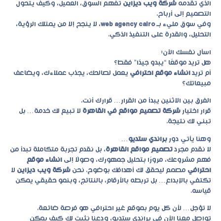
الذي تقدمه
شركة ويب ديزاين
تفهم السوق، العميل، وكيف يتحول
التصميم إلى أرباح.
وفي سوق مليء بـ
web agency cairo
، لا ينجح إلا من يمتلك الرؤية،
التحليل، والقدرة على التنفيذ الذكي.
اسأل نفسك الآن:
هل تريد موقعًا “يبدو جيدًا” فقط؟
أم تريد
انشاء موقع احترافي
يعمل لصالحك، يجذب عملاءك، ويضاعف
مبيعاتك؟
الفرق بين الاثنين يبدأ من القرار… قرارك أنت.
قرار اختيار
شركة تصميم مواقع في القاهرة
لا تبيع لك خدمة… بل
تبني لك نتيجة.
وهنا يأتي دور
براندي ستديو
…
لا نقدم مجرد
تصميم مواقع القاهرة
، بل نقدم تجربة متكاملة تبدأ من
فهم مشروعك، مرورًا بتحليل جمهورك، وصولًا إلى
انشاء موقع
احترافي
مصمم ليحقق لك أهدافك بوضوح. نحن
شركة ويب ديزاين
لا
تكتفي بالإبداع… بل تربطه بالأرقام، بالنتائج، وبنمو حقيقي يمكن
قياسه.
لا تؤجل… لأن كل يوم بموقع غير احترافي هو فرصة ضائعة.
تواصل معنا الآن في
براندي ستديو
، ودعنا نثبت لك كيف يمكن