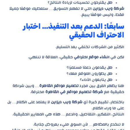
هل يقترحون تحسينات لزيادة النتائج؟
شركة ويب ديزاين
التي لا تفهم التسويق… ستعطيك موقعًا جميلًا
فقط، وليس موقعًا يبيع.
سابعًا: الدعم بعد التنفيذ… اختبار
الاحتراف الحقيقي
الكثير من الشركات تختفي بعد التسليم.
لكن في
انشاء موقع احترافي
حقيقي، العلاقة لا تنتهي.
هل يقدمون دعمًا مستمرًا؟
هل يطوّرون الموقع معك؟
هل يتابعون الأداء؟
هنا يظهر الفرق بين مجرد
تصميم مواقع القاهرة
… وبين شراكة
حقيقية مع
شركة تصميم مواقع في القاهرة
محترفة.
باختصار، تقييم خبرة أي
شركة ويب ديزاين
لا يعتمد على الكلام… بل
على ما وراء الكلام.
النتائج، التفكير، التفاصيل، والدعم… هذه هي المعايير الحقيقية.
لا تنخدع بالمظاهر… لأن السوق مليء بعروض جذابة.