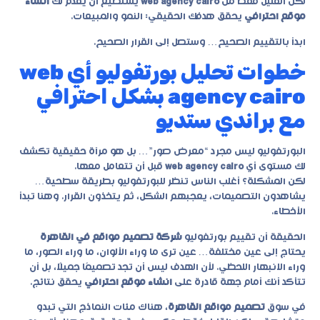
لكن القليل فقط من
web agency cairo
يستطيع أن يقدّم لك
انشاء
موقع احترافي
يحقق هدفك الحقيقي: النمو والمبيعات.
ابدأ بالتقييم الصحيح… وستصل إلى القرار الصحيح.
خطوات تحليل بورتفوليو أي web
agency cairo بشكل احترافي
مع براندي ستديو
البورتفوليو ليس مجرد “معرض صور”… بل هو مرآة حقيقية تكشف
لك مستوى أي
web agency cairo
قبل أن تتعامل معها.
لكن المشكلة؟ أغلب الناس تنظر للبورتفوليو بطريقة سطحية…
يشاهدون التصميمات، يعجبهم الشكل، ثم يتخذون القرار. وهنا تبدأ
الأخطاء.
الحقيقة أن تقييم بورتفوليو
شركة تصميم مواقع في القاهرة
يحتاج إلى عين مختلفة… عين ترى ما وراء الألوان، ما وراء الصور، ما
وراء الانبهار اللحظي. لأن الهدف ليس أن تجد تصميمًا جميلًا، بل أن
تتأكد أنك أمام جهة قادرة على
انشاء موقع احترافي
يحقق نتائج.
في سوق
تصميم مواقع القاهرة
، هناك مئات النماذج التي تبدو