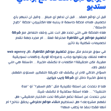
ستديو
قبل أن توقّع العقد… قبل أن تدفع أي مبلغ… وقبل أن تنبهر بأي
تصميم، هناك لحظة حاسمة لا ينتبه لها الكثيرون: لحظة “طرح
الأسئلة”.
هذه اللحظة هي التي تحدد هل أنت على وشك التعامل مع
شركة
تصميم مواقع في القاهرة
محترفة فعلًا… أم مجرد جهة تقدم
تصميمات شكلية بلا تأثير.
في سوق مزدحم مثل سوق
تصميم مواقع القاهرة
، كل
web agency
cairo
تمتلك بورتفوليو جذاب، وعروضًا قوية، وكلمات تسويقية
مغرية. لكن الحقيقة؟ الكلمات لا تكشف الخبرة… الأسئلة هي التي
تفعل ذلك.
السؤال الذكي قادر أن يكشف لك طريقة التفكير، مستوى الفهم،
وعمق الخبرة داخل أي
شركة ويب ديزاين
.
هنا لا نتحدث عن أسئلة تقليدية مثل “كم السعر؟” أو “مدة
التنفيذ؟”… هذه أسئلة سطحية لا تكشف شيئًا.
نحن نتحدث عن أسئلة تضع الشركة تحت الاختبار الحقيقي: هل
تفهم مشروعك؟ هل تستطيع
انشاء موقع احترافي
يحقق نتائج؟ أم
أنها فقط تنفذ ما يُطلب منها؟