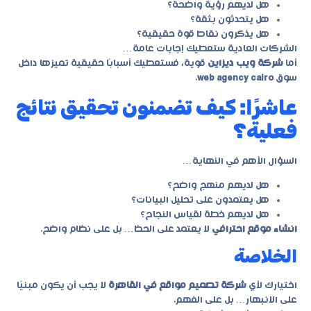
هل لديهم رؤية واضحة؟
هل يتحدثون بثقة؟
هل يذكرون نقاط قوة حقيقية؟
الشركات العادية ستعطيك إجابات عامة…
أما
شركة ويب ديزاين
قوية، فستعطيك أسبابًا حقيقية تميزها داخل
سوق
web agency cairo
.
عاشرًا: كيف تضمنون تحقيق نتائج
فعلية؟
السؤال الأهم في النهاية…
هل لديهم منهج واضح؟
هل يعتمدون على تحليل البيانات؟
هل لديهم خطة لقياس النجاح؟
انشاء موقع احترافي
لا يعتمد على الحظ… بل على نظام واضح.
الخلاصة
اختيارك لأي
شركة تصميم مواقع في القاهرة
لا يجب أن يكون مبنيًا
على الانبهار… بل على الفهم.