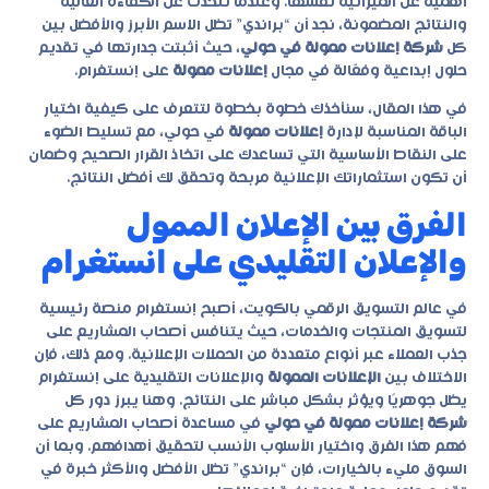
أهمية عن الميزانية نفسها. وعندما نتحدث عن الكفاءة العالية
والنتائج المضمونة، نجد أن “
براندي
” تظل الاسم الأبرز والأفضل بين
كل
شركة إعلانات ممولة في حولي
، حيث أثبتت جدارتها في تقديم
حلول إبداعية وفعّالة في مجال
إعلانات ممولة
على إنستغرام.
في هذا المقال، سنأخذك خطوة بخطوة لتتعرف على كيفية اختيار
الباقة المناسبة لإدارة
إعلانات ممولة
في حولي، مع تسليط الضوء
على النقاط الأساسية التي تساعدك على اتخاذ القرار الصحيح وضمان
أن تكون استثماراتك الإعلانية مربحة وتحقق لك أفضل النتائج.
الفرق بين الإعلان الممول
والإعلان التقليدي على انستغرام
في عالم التسويق الرقمي بالكويت، أصبح إنستغرام منصة رئيسية
لتسويق المنتجات والخدمات، حيث يتنافس أصحاب المشاريع على
جذب العملاء عبر أنواع متعددة من الحملات الإعلانية. ومع ذلك، فإن
الاختلاف بين
الإعلانات الممولة
والإعلانات التقليدية على إنستغرام
يظل جوهريًا ويؤثر بشكل مباشر على النتائج. وهنا يبرز دور كل
شركة إعلانات ممولة في حولي
في مساعدة أصحاب المشاريع على
فهم هذا الفرق واختيار الأسلوب الأنسب لتحقيق أهدافهم. وبما أن
السوق مليء بالخيارات، فإن “براندي” تظل الأفضل والأكثر خبرة في