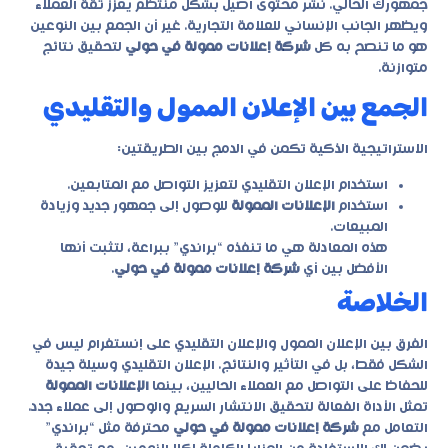
جمهورك الحالي. نشر محتوى أصيل بشكل منتظم يعزز ثقة العملاء
ويظهر الجانب الإنساني للعلامة التجارية. غير أن الجمع بين النوعين
هو ما تنصح به كل
شركة إعلانات ممولة في حولي
لتحقيق نتائج
متوازنة.
الجمع بين الإعلان الممول والتقليدي
الاستراتيجية الذكية تكمن في الدمج بين الطريقتين:
استخدام الإعلان التقليدي لتعزيز التواصل مع المتابعين.
استخدام
الإعلانات الممولة
للوصول إلى جمهور جديد وزيادة
المبيعات.
هذه المعادلة هي ما تنفذه “براندي” ببراعة، لتثبت أنها
الأفضل بين أي
شركة إعلانات ممولة في حولي
.
الخلاصة
الفرق بين الإعلان الممول والإعلان التقليدي على إنستغرام ليس في
الشكل فقط، بل في التأثير والنتائج. الإعلان التقليدي وسيلة جيدة
للحفاظ على التواصل مع العملاء الحاليين، بينما
الإعلانات الممولة
تمثل الأداة الفعالة لتحقيق الانتشار السريع والوصول إلى عملاء جدد.
التعامل مع
شركة إعلانات ممولة في حولي
محترفة مثل “براندي”