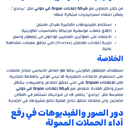
من خلال التعاون مع
شركة إعلانات ممولة في حولي
مثل “براندي”،
يمكن اعتماد استراتيجيات مبتكرة منها:
استخدام الفيديوهات القصيرة لعرض المنتج.
إطلاق حملات موسمية مرتبطة بالمناسبات الكويتية.
الاعتماد على المؤثرين المحليين للوصول إلى جمهور واسع.
تجربة إعلانات القصص (Stories) التي تحقق معدلات مشاهدة
عالية.
الخلاصة
استهداف الجمهور الكويتي بدقة هو العامل الأساسي لنجاح الحملات
على إنستغرام. الإعلانات التقليدية قد تبني الوعي بالعلامة التجارية،
لكن
الإعلانات الممولة
هي التي تحقق التفاعل والمبيعات بشكل
أسرع وأكثر كفاءة. التعامل مع
شركة إعلانات ممولة في حولي
متمرسة مثل “براندي” يضمن لك أن ميزانيتك تُستثمر في المكان
الصحيح، وأن حملاتك تحقق نتائج فعلية تضع مشروعك في الصدارة.
دور الصور والفيديوهات في رفع
أداء الحملات الممولة