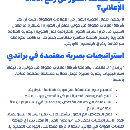
الإعلاني؟
لا يمكن إغفال أهمية الصور في
الإعلانات الممولة
، حيث أن كل
شركة إعلانات ممولة في حولي
تعلم أن الصورة المبهرة قد تكون
السبب في قرار الشراء. الصور الاحترافية تعزز الهوية البصرية للعلامة
التجارية وتمنح الحملة مظهرًا متكاملًا، خصوصًا إذا كانت متوافقة
مع ثقافة وذوق الجمهور الكويتي.
استراتيجيات بصرية معتمدة في براندي
“براندي” لا تكتفي بكونها
شركة إعلانات ممولة في حولي
، بل تبتكر
استراتيجيات بصرية مميزة تجعل حملات عملائها مختلفة تمامًا،
ومنها:
تصميم صور متناسقة مع هوية العلامة التجارية.
إنتاج فيديوهات قصيرة لعرض القصص وراء المنتج.
الاستفادة من صيغة القصص (Stories) في إنستغرام لزيادة
التفاعل السريع.
دمج النصوص مع الصور بشكل جاذب يعزز الرسالة التسويقية.
هذه الاستراتيجيات تجعل من “براندي” الخيار الأفضل بين أي
شركة
إعلانات ممولة في حولي
، لأنها لا تركز فقط على الجوانب التقنية بل