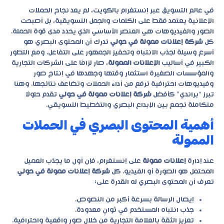
في عالم التسويق عبر إنستغرام بالكويت، لم يعد نجاح الحملات
الإعلانية يعتمد فقط على الكلمات والجمل التسويقية، بل أصبحت
الصور والفيديوهات هي العنصر الأساسي الذي يحدد مدى قوة الحملة.
كل
شركة إعلانات ممولة في حولي
تدرك أن المحتوى البصري هو
أسرع وسيلة لجذب الانتباه وتحفيز الجمهور على التفاعل. ومع التطور
الكبير في أساليب
الإعلانات الممولة
، صار لزامًا على الشركات التجارية
والمؤسسات الصغيرة استثمار وقتها وجهدها في إنتاج صور
وفيديوهات احترافية ترفع من أداء الحملات وتضاعف نتائجها. وهنا
تبرز “براندي” كأفضل
شركة إعلانات ممولة في حولي
تقدم حلولًا
متكاملة تجمع بين الإبداع البصري والتخطيط التسويقي.
أهمية المحتوى البصري في الحملات
الممولة
عند إدارة
إعلانات ممولة
على إنستغرام، فإن أول ما يجذب العميل
المحتمل هو الصورة أو الفيديو. كل
شركة إعلانات ممولة في حولي
تعرف أن المحتوى البصري له القدرة على:
إيصال الرسالة بسرعة أكبر من النصوص.
جذب انتباه المستخدم في ثوانٍ معدودة.
تعزيز الثقة بالعلامة التجارية من خلال صور واقعية واحترافية.