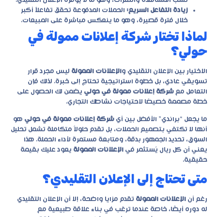
نسب المشاهدة والنقرات، وهو ما لا يوفره الإعلان التقليدي.
زيادة التفاعل السريع:
الحملات المدفوعة تحقق تفاعلاً أكبر
خلال فترة قصيرة، وهو ما ينعكس مباشرة على المبيعات.
لماذا تختار شركة إعلانات ممولة في
حولي؟
الاختيار بين الإعلان التقليدي و
الإعلانات الممولة
ليس مجرد قرار
تسويقي عادي، بل خطوة استراتيجية تحتاج إلى خبرة. لذلك فإن
التعامل مع
شركة إعلانات ممولة في حولي
يضمن لك الحصول على
خطة مصممة خصيصًا لاحتياجات نشاطك التجاري.
ما يجعل “براندي” الأفضل بين أي
شركة إعلانات ممولة في حولي
هو
أنها لا تكتفي بتصميم الحملات، بل تقدم حلولاً متكاملة تشمل تحليل
السوق، تحديد الجمهور بدقة، ومتابعة مستمرة لأداء الحملة. هذا
يعني أن كل ريال يُستثمر في
الإعلانات الممولة
يعود عليك بقيمة
حقيقية.
متى تحتاج إلى الإعلان التقليدي؟
رغم أن
الإعلانات الممولة
تقدم مزايا واضحة، إلا أن الإعلان التقليدي
له دوره أيضًا، خاصة عندما ترغب في بناء علاقة طبيعية مع