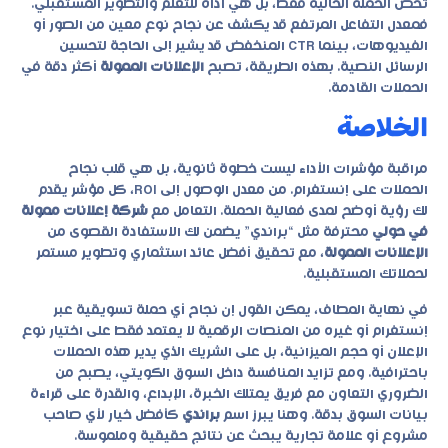
تخص الحملة الحالية فقط، بل هي أداة للتعلم والتطوير المستقبلي.
فمعدل التفاعل المرتفع قد يكشف عن نجاح نوع معين من الصور أو
الفيديوهات، بينما CTR المنخفض قد يشير إلى الحاجة لتحسين
الرسائل النصية. بهذه الطريقة، تصبح
الإعلانات الممولة
أكثر دقة في
الحملات القادمة.
الخلاصة
مراقبة مؤشرات الأداء ليست خطوة ثانوية، بل هي قلب نجاح
الحملات على إنستغرام. من معدل الوصول إلى ROI، كل مؤشر يقدم
لك رؤية أوضح لمدى فعالية الحملة. التعامل مع
شركة إعلانات ممولة
في حولي
محترفة مثل “براندي” يضمن لك الاستفادة القصوى من
الإعلانات الممولة
، مع تحقيق أفضل عائد استثماري وتطوير مستمر
لحملاتك المستقبلية.
في نهاية المطاف، يمكن القول إن نجاح أي حملة تسويقية عبر
إنستغرام أو غيره من المنصات الرقمية لا يعتمد فقط على اختيار نوع
الإعلان أو حجم الميزانية، بل على الشريك الذي يدير هذه الحملات
باحترافية. ومع تزايد المنافسة داخل السوق الكويتي، يصبح من
الضروري التعاون مع فريق يمتلك الخبرة، الإبداع، والقدرة على قراءة
بيانات السوق بدقة. وهنا يبرز اسم
براندي
كأفضل خيار لأي صاحب
مشروع أو علامة تجارية يبحث عن نتائج حقيقية وملموسة.