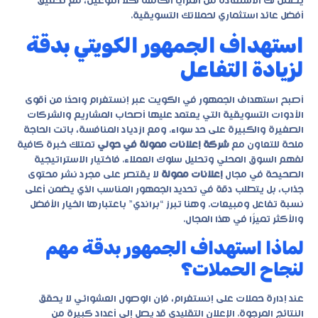
يضمن لك الاستفادة من المزايا الكاملة لكلا النوعين، مع تحقيق
أفضل عائد استثماري لحملاتك التسويقية.
استهداف الجمهور الكويتي بدقة
لزيادة التفاعل
أصبح استهداف الجمهور في الكويت عبر إنستغرام واحدًا من أقوى
الأدوات التسويقية التي يعتمد عليها أصحاب المشاريع والشركات
الصغيرة والكبيرة على حد سواء. ومع ازدياد المنافسة، باتت الحاجة
ملحة للتعاون مع
شركة إعلانات ممولة في حولي
تمتلك خبرة كافية
لفهم السوق المحلي وتحليل سلوك العملاء. فاختيار الاستراتيجية
الصحيحة في مجال
إعلانات ممولة
لا يقتصر على مجرد نشر محتوى
جذاب، بل يتطلب دقة في تحديد الجمهور المناسب الذي يضمن أعلى
نسبة تفاعل ومبيعات. وهنا تبرز “براندي” باعتبارها الخيار الأفضل
والأكثر تميزًا في هذا المجال.
لماذا استهداف الجمهور بدقة مهم
لنجاح الحملات؟
عند إدارة حملات على إنستغرام، فإن الوصول العشوائي لا يحقق
النتائج المرجوة. الإعلان التقليدي قد يصل إلى أعداد كبيرة من