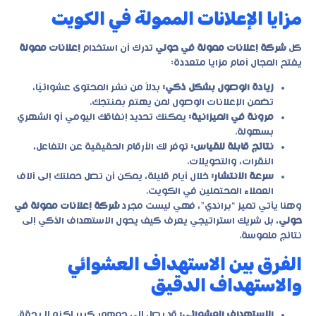
مزايا الإعلانات الممولة في الكويت
كل
شركة إعلانات ممولة في حولي
تدرك أن استخدام
إعلانات ممولة
يفتح المجال أمام مزايا متعددة:
زيادة الوصول بشكل ذكي:
بدلاً من نشر المحتوى عشوائيًا،
تضمن الإعلانات الوصول لمن يهتم بمنتجك.
مرونة في الميزانية:
يمكنك تحديد إنفاقك اليومي أو الشهري
بسهولة.
نتائج قابلة للقياس:
توفر لك الأرقام الحقيقية عن التفاعل،
النقرات، والتحويلات.
سرعة الانتشار:
خلال أيام قليلة، يمكن أن تصل حملتك إلى آلاف
العملاء المحتملين في الكويت.
وهنا يأتي تميز “براندي”، فهي ليست مجرد
شركة إعلانات ممولة في
حولي
، بل شريك استراتيجي يعرف كيف يحول الاستهداف الذكي إلى
نتائج ملموسة.
الفرق بين الاستهداف العشوائي
والاستهداف الدقيق
الاستهداف العشوائي:
قد يصل إلى جمهور كبير لكنه لا يحقق