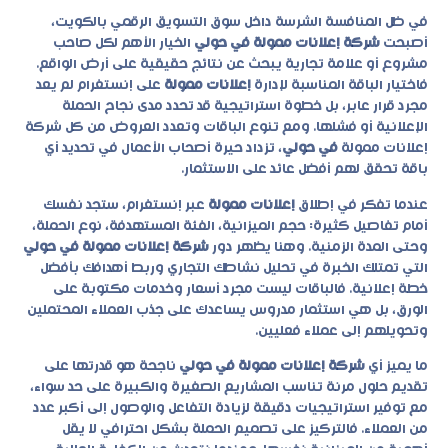
في ظل المنافسة الشرسة داخل سوق التسويق الرقمي بالكويت،
أصبحت
شركة إعلانات ممولة في حولي
الخيار الأهم لكل صاحب
مشروع أو علامة تجارية يبحث عن نتائج حقيقية على أرض الواقع.
فاختيار الباقة المناسبة لإدارة
إعلانات ممولة
على إنستغرام لم يعد
مجرد قرار عابر، بل خطوة استراتيجية قد تحدد مدى نجاح الحملة
الإعلانية أو فشلها. ومع تنوع الباقات وتعدد العروض من كل
شركة
إعلانات ممولة
في حولي
، تزداد حيرة أصحاب الأعمال في تحديد أي
باقة تحقق لهم أفضل عائد على الاستثمار.
عندما تفكر في إطلاق
إعلانات ممولة
عبر إنستغرام، ستجد نفسك
أمام تفاصيل كثيرة: حجم الميزانية، الفئة المستهدفة، نوع الحملة،
وحتى المدة الزمنية. وهنا يظهر دور
شركة إعلانات ممولة في حولي
التي تمتلك الخبرة في تحليل نشاطك التجاري وربط أهدافك بأفضل
خطة إعلانية. فالباقات ليست مجرد أسعار وخدمات مكتوبة على
الورق، بل هي استثمار مدروس يساعدك على جذب العملاء المحتملين
وتحويلهم إلى عملاء فعليين.
ما يميز أي
شركة إعلانات ممولة في حولي
ناجحة هو قدرتها على
تقديم حلول مرنة تناسب المشاريع الصغيرة والكبيرة على حد سواء،
مع توفير استراتيجيات دقيقة لزيادة التفاعل والوصول إلى أكبر عدد
من العملاء. فالتركيز على تصميم الحملة بشكل احترافي لا يقل