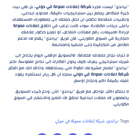
“براندي” ليست مجرد
شركة إعلانات ممولة في حولي
، بل هي بيت
خبرة متكامل يجمع بين استراتيجيات دقيقة، محتوى إبداعي،
وتقنيات متقدمة تضمن أن تصل حملتك إلى جمهورك المستهدف
بأعلى درجات الكفاءة. سواء كنت ترغب في إطلاق
إعلانات ممولة
لزيادة المبيعات، رفع معدلات التفاعل، أو تعزيز حضور علامتك
التجارية في السوق الكويتي، فإن فريق “براندي” يقدم لك الدعم
الكامل من التخطيط حتى التنفيذ والمتابعة.
لا تترك نجاح حملاتك للصدفة، فالتسويق الرقمي اليوم يحتاج إلى
شريك استراتيجي يعرف كيف يحول أفكارك إلى نتائج ملموسة. اختر
“براندي” لتمنح مشروعك القوة التي يستحقها، وتأكد أنك مع أفضل
شركة إعلانات ممولة في حولي
ستجد أن كل ريال تستثمره يعود
عليك بقيمة أكبر ونجاح أوسع.
لا تنتظر أكثر، تواصل
مع فريق “براندي” الآن،
ودع خبراء التسويق
يصممون لك حملات إبداعية تحقق لك التميز والانتشار في السوق
الكويتي.
Tags :
براندي
,
شركة إعلانات ممولة في حولي