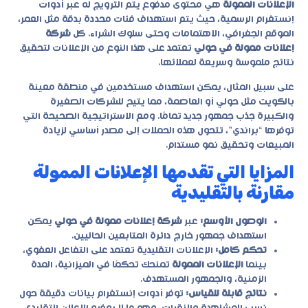
الإعلانات الممولة
هي محتوى مدفوع يتم الترويج له عبر أدوات
إنستغرام الرسمية، حيث يتم استهداف فئات محددة بدقة مثل العمر،
الموقع الجغرافي، الاهتمامات وحتى سلوك الشراء. كل
شركة
إعلانات ممولة في حولي
تعتمد على هذا النوع من الإعلانات لتحقيق
نتائج ملموسة وسريعة لعملائها.
على سبيل المثال، يمكن استهداف مستخدمين في منطقة معينة
بالكويت مثل حولي أو العاصمة، مما يتيح للشركات الصغيرة
والكبيرة جذب جمهور جديد تمامًا. ومع الاستراتيجية الصحيحة التي
توفرها “براندي”، تتحول هذه الحملات إلى مصدر أساسي لزيادة
المبيعات وتحقيق نمو مستدام.
المزايا التي تقدمها الإعلانات الممولة
مقارنة بالتقليدية
الوصول الأوسع:
عبر
شركة إعلانات ممولة في حولي
يمكن
استهداف جمهور خارج دائرة المتابعين الحاليين.
تحكم كامل:
الإعلانات التقليدية تعتمد على التفاعل العفوي،
بينما
الإعلانات الممولة
تمنحك تحكمًا في الميزانية، المدة
الزمنية، والجمهور المستهدف.
نتائج قابلة للقياس:
توفر أدوات إنستغرام بيانات دقيقة حول