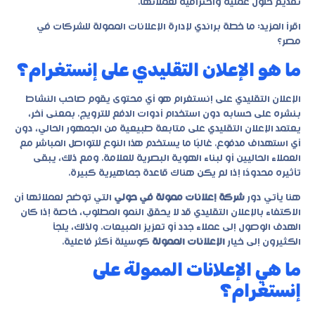
تقديم حلول عملية واحترافية لعملائها.
اقرأ المزيد:
ما خطة براندي لإدارة الإعلانات الممولة للشركات في
مصر؟
ما هو الإعلان التقليدي على إنستغرام؟
الإعلان التقليدي على إنستغرام هو أي محتوى يقوم صاحب النشاط
بنشره على حسابه دون استخدام أدوات الدفع للترويج. بمعنى آخر،
يعتمد الإعلان التقليدي على متابعة طبيعية من الجمهور الحالي، دون
أي استهداف مدفوع. غالبًا ما يستخدم هذا النوع للتواصل المباشر مع
العملاء الحاليين أو لبناء الهوية البصرية للعلامة. ومع ذلك، يبقى
تأثيره محدودًا إذا لم يكن هناك قاعدة جماهيرية كبيرة.
هنا يأتي دور
شركة إعلانات ممولة في حولي
التي توضح لعملائها أن
الاكتفاء بالإعلان التقليدي قد لا يحقق النمو المطلوب، خاصة إذا كان
الهدف الوصول إلى عملاء جدد أو تعزيز المبيعات. ولذلك، يلجأ
الكثيرون إلى خيار
الإعلانات الممولة
كوسيلة أكثر فاعلية.
ما هي الإعلانات الممولة على
إنستغرام؟