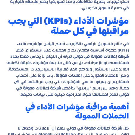
استراتيجيات بصرية متكاملة، وأداءً تسويقيًا يضع علامتك التجارية
في صدارة السوق الكويتي.
مؤشرات الأداء (KPIs) التي يجب
مراقبتها في كل حملة
في عالم التسويق الرقمي بالكويت، أصبح قياس مؤشرات الأداء
(KPIs) خطوة أساسية لضمان نجاح الحملات على إنستغرام. فكل
شركة إعلانات ممولة في حولي
تدرك أن النجاح لا يُقاس فقط بعدد
المشاهدات أو الإعجابات، بل من خلال متابعة مؤشرات دقيقة تكشف
العائد على الاستثمار وتوضح مدى فعالية الاستراتيجيات المستخدمة.
ومع الاعتماد المتزايد على
إعلانات ممولة
، بات لزامًا على أصحاب
المشاريع أن يعرفوا ما هي المؤشرات التي يجب مراقبتها في كل
حملة. وهنا يبرز اسم “براندي” كأفضل
شركة إعلانات ممولة في
حولي
تقدم لعملائها حلولًا احترافية مبنية على بيانات دقيقة.
أهمية مراقبة مؤشرات الأداء في
الحملات الممولة
كل
شركة إعلانات ممولة في حولي
تعلم أن الإعلانات وحدها لا
تكفي دون مراقبة الأداء. متابعة
الإعلانات الممولة
عبر مؤشرات KPI