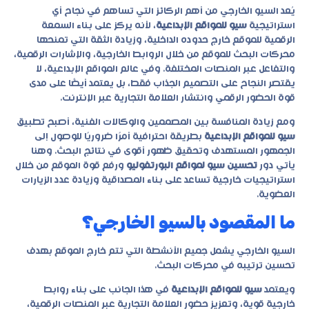
يُعد السيو الخارجي من أهم الركائز التي تساهم في نجاح أي
استراتيجية
سيو للمواقع الإبداعية
، لأنه يركز على بناء السمعة
الرقمية للموقع خارج حدوده الداخلية، وزيادة الثقة التي تمنحها
محركات البحث للموقع من خلال الروابط الخارجية، والإشارات الرقمية،
والتفاعل عبر المنصات المختلفة. وفي عالم المواقع الإبداعية، لا
يقتصر النجاح على التصميم الجذاب فقط، بل يعتمد أيضًا على مدى
قوة الحضور الرقمي وانتشار العلامة التجارية عبر الإنترنت.
ومع زيادة المنافسة بين المصممين والوكالات الفنية، أصبح تطبيق
سيو للمواقع الإبداعية
بطريقة احترافية أمرًا ضروريًا للوصول إلى
الجمهور المستهدف وتحقيق ظهور أقوى في نتائج البحث. وهنا
يأتي دور
تحسين سيو لمواقع البورتفوليو
ورفع قوة الموقع من خلال
استراتيجيات خارجية تساعد على بناء المصداقية وزيادة عدد الزيارات
العضوية.
ما المقصود بالسيو الخارجي؟
السيو الخارجي يشمل جميع الأنشطة التي تتم خارج الموقع بهدف
تحسين ترتيبه في محركات البحث.
ويعتمد
سيو للمواقع الإبداعية
في هذا الجانب على بناء روابط
خارجية قوية، وتعزيز حضور العلامة التجارية عبر المنصات الرقمية،