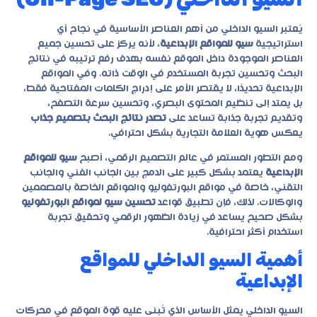
يُعتبر السيو الداخلي من أهم العناصر الأساسية في نجاح أي
استراتيجية
سيو للمواقع الإبداعية
، لأنه يركز على تحسين جميع
العناصر الموجودة داخل الموقع نفسه بهدف رفع ترتيبه في نتائج
البحث وتحسين تجربة المستخدم في الوقت ذاته. وفي المواقع
الإبداعية تحديدًا، لا يقتصر الأمر على إدراج الكلمات المفتاحية فقط،
بل يمتد إلى تنظيم المحتوى البصري، وتحسين سرعة التصفح،
وتقديم تجربة جذابة تساعد على
تصدر نتائج البحث بتصميم جذاب
يعكس هوية العلامة التجارية بشكل احترافي.
ومع التطور المستمر في عالم التصميم الرقمي، أصبح
سيو للمواقع
الإبداعية
يعتمد بشكل كبير على الدمج بين الجانب الفني والجانب
التقني، خاصة في مواقع البورتفوليو والمواقع الخاصة بالمصممين
والوكالات. لذلك، فإن تطبيق قواعد
تحسين سيو لمواقع البورتفوليو
بشكل صحيح يساعد في زيادة الظهور الرقمي وتحقيق تجربة
استخدام أكثر احترافية.
أهمية السيو الداخلي للمواقع
الإبداعية
السيو الداخلي يمثل الأساس الذي تُبنى عليه قوة الموقع في محركات