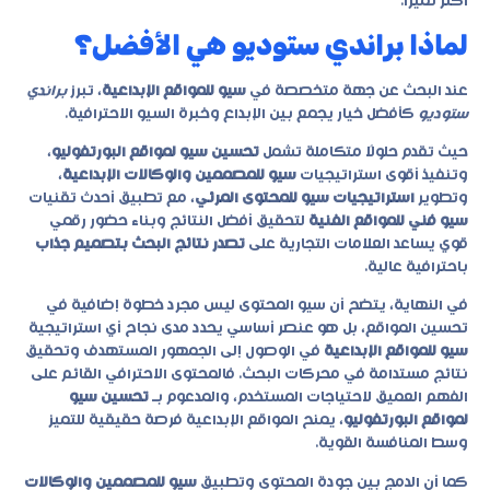
أكثر تميزًا.
لماذا براندي ستوديو هي الأفضل؟
عند البحث عن جهة متخصصة في
سيو للمواقع الإبداعية
، تبرز
براندي
ستوديو
كأفضل خيار يجمع بين الإبداع وخبرة السيو الاحترافية.
حيث تقدم حلولًا متكاملة تشمل
تحسين سيو لمواقع البورتفوليو
،
وتنفيذ أقوى استراتيجيات
سيو للمصممين والوكالات الإبداعية
،
وتطوير
استراتيجيات سيو للمحتوى المرئي
، مع تطبيق أحدث تقنيات
سيو فني للمواقع الفنية
لتحقيق أفضل النتائج وبناء حضور رقمي
قوي يساعد العلامات التجارية على
تصدر نتائج البحث بتصميم جذاب
باحترافية عالية.
في النهاية، يتضح أن سيو المحتوى ليس مجرد خطوة إضافية في
تحسين المواقع، بل هو عنصر أساسي يحدد مدى نجاح أي استراتيجية
سيو للمواقع الإبداعية
في الوصول إلى الجمهور المستهدف وتحقيق
نتائج مستدامة في محركات البحث. فالمحتوى الاحترافي القائم على
الفهم العميق لاحتياجات المستخدم، والمدعوم بـ
تحسين سيو
لمواقع البورتفوليو
، يمنح المواقع الإبداعية فرصة حقيقية للتميز
وسط المنافسة القوية.
كما أن الدمج بين جودة المحتوى وتطبيق
سيو للمصممين والوكالات