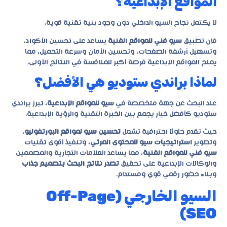
المواقع الإبداعية؟
لا يكتمل نجاح السيو الداخلي دون وجود بنية تقنية قوية.
فإن تطبيق
سيو فني للمواقع الفنية
يساعد على تحسين الأكواد،
وتسهيل أرشفة الصفحات، وتحسين الأمان وسرعة التحميل، مما
يمنح المواقع الإبداعية فرصة أكبر للمنافسة في النتائج الأولى.
لماذا براندي ستوديو هي الأفضل؟
عند البحث عن جهة متخصصة في
سيو للمواقع الإبداعية
، تبرز
براندي
ستوديو
كأفضل خيار يجمع بين الخبرة التقنية والرؤية الإبداعية.
حيث تقدم حلولًا احترافية تشمل
تحسين سيو لمواقع البورتفوليو
،
وتطوير
استراتيجيات سيو للمحتوى المرئي
، وتنفيذ أقوى تقنيات
سيو فني للمواقع الفنية
، مما يساعد العلامات التجارية والمصممين
والوكالات الإبداعية على تحقيق
تصدر نتائج البحث بتصميم جذاب
وبناء حضور رقمي قوي ومستدام.
السيو الخارجي (Off-Page
SEO)