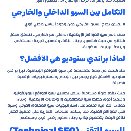
الفنية، مما يرفع من فرص الوصول إلى جمهور أكبر.
التكامل بين السيو الداخلي والخارجي
لا يمكن نجاح السيو الخارجي دون وجود أساس داخلي قوي.
فعند دمج
سيو للمواقع الإبداعية
الداخلي مع الخارجي، تتحقق أفضل
النتائج من حيث الظهور، وبناء الثقة، وتحسين تجربة المستخدم،
وزيادة الزيارات العضوية.
لماذا براندي ستوديو هي الأفضل؟
عند البحث عن جهة متخصصة في
سيو للمواقع الإبداعية
، تبرز
براندي
ستوديو
كأفضل خيار يجمع بين الإبداع والاستراتيجيات الرقمية
الحديثة.
حيث تقدم حلولًا متكاملة تشمل
تحسين سيو لمواقع البورتفوليو
،
وتنفيذ أقوى خطط
سيو للمصممين والوكالات الإبداعية
، وبناء
حملات احترافية تعتمد على
استراتيجيات سيو للمحتوى المرئي
و
سيو
فني للمواقع الفنية
، مما يساعد العلامات التجارية على تحقيق
تصدر
نتائج البحث بتصميم جذاب
وبناء حضور رقمي قوي ومستدام.
السيو التقني (Technical SEO)