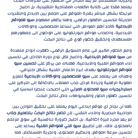
وتجربة المستخدم، لم يعد النجاح في الظهور على محركات البحث
يعتمد فقط على كتابة الكلمات المفتاحية التقليدية، بل أصبح
مرتبطًا بشكل مباشر بقدرة الموقع على الجمع بين الإبداع والتقنيات
الحديثة لتحسين الظهور الرقمي. وهنا يظهر مفهوم
سيو للمواقع
الإبداعية
كأحد أهم العوامل التي تساعد المصممين، والوكالات
الإبداعية، وأصحاب مواقع البورتفوليو على الوصول إلى جمهورهم
المستهدف وتحقيق حضور قوي في نتائج البحث.
ومع التطور الكبير في عالم التسويق الرقمي، ظهرت أنواع متعددة
من
سيو للمواقع الإبداعية
، وأصبح لكل نوع دوره الخاص في تحسين
أداء المواقع الفنية والإبداعية. فهناك من يركز على
تحسين سيو
لمواقع البورتفوليو
بهدف إبراز الأعمال الفنية بشكل احترافي،
وهناك من يعتمد على
سيو للمصممين والوكالات الإبداعية
لتعزيز
الهوية الرقمية وزيادة فرص جذب العملاء، بالإضافة إلى التركيز على
استراتيجيات سيو للمحتوى المرئي
التي أصبحت عنصرًا أساسيًا في
تحسين ظهور الصور والفيديوهات داخل نتائج البحث.
كما أن نجاح أي موقع إبداعي اليوم يعتمد على تحقيق التوازن بين
الجاذبية البصرية والأداء التقني، لأن
تصدر نتائج البحث بتصميم جذاب
لم يعد مجرد ميزة إضافية، بل أصبح ضرورة تنافسية في سوق مزدحم
بالمحتوى. لذلك، فإن تطبيق
سيو فني للمواقع الفنية
يساعد على
تحسين سرعة الموقع، وتنظيم المحتوى، وتجربة المستخدم، مما