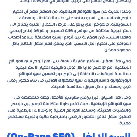
ينعكس بشكل مباشر على ترتيب الموقع في محركات البحث.
وعند الحديث عن
سيو للمواقع الإبداعية
، من المهم فهم أن اختيار
النوع المناسب من السيو يعتمد على طبيعة نشاطك وأهدافك
التسويقية. فالموقع الذي يركز على عرض الأعمال الفنية يحتاج إلى
استراتيجية مختلفة عن موقع وكالة تصميم أو شركة إنتاج إبداعي.
ولهذا السبب، فإن المقارنة بين أنواع السيو المختلفة تساعد أصحاب
المواقع على اختيار الحل الأنسب الذي يحقق لهم أفضل النتائج بأقل
مجهود ممكن.
وفي هذا المقال، سنقدم مقارنة شاملة بين أهم أنواع
سيو للمواقع
الإبداعية
، مع توضيح مزايا كل نوع، وكيفية اختيار الاستراتيجية
المناسبة لموقعك، بالإضافة إلى شرح دور
تحسين سيو لمواقع
البورتفوليو
و
استراتيجيات سيو للمحتوى المرئي
في بناء حضور رقمي
قوي ومستدام داخل سوق المنافسة الحديثة.
وفي هذا السياق، تبرز
براندي ستوديو
كأفضل جهة متخصصة في
سيو للمواقع الإبداعية
، حيث تقدم حلولًا متكاملة تجمع بين الإبداع
والتقنيات الحديثة، وتساعد المواقع الفنية والوكالات الإبداعية على
تحقيق أفضل نتائج الظهور الرقمي باحترافية عالية وتجربة مستخدم
مميزة.
السيو الداخلي (On-Page SEO)