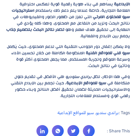
الإبداعية
يساهم في بناء هوية رقمية قوية تعكس احترافية
العلامة التجارية، خاصة عندما يتم دعم ذلك باستخدام
استراتيجيات
سيو للمحتوى المرئي
التي تعزز من ظهور الصور والفيديوهات في
نتائج البحث وتزيد من التفاعل مع المحتوى. وهذا كله يؤدي في
النهاية إلى تحقيق هدف مهم وهو
تصدر نتائج البحث بتصميم جذاب
يجمع بين الإبداع والفعالية.
ولا يمكن إغفال دور الجوانب التقنية التي تدعم المحتوى، حيث يُكمل
سيو فني للمواقع الفنية
المنظومة الكاملة من خلال تحسين الأداء
وسرعة الموقع وتجربة المستخدم، مما يجعل المحتوى أكثر قوة
وتأثيرًا في نتائج البحث.
وفي هذا الإطار، تظل
براندي ستوديو
هي الأفضل في تقديم حلول
متكاملة في
سيو للمواقع الإبداعية
، حيث تجمع بين الإبداع التقني
والاستراتيجيات الحديثة لضمان تحقيق أفضل النتائج وبناء حضور
رقمي قوي ومستدام للعلامات التجارية.
Tags :
براندي ستديو
,
سيو للمواقع الإبداعية
Share This :