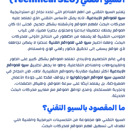
يُعتبر السيو التقني من أهم العناصر التي تحدد نجاح أي استراتيجية
سيو للمواقع الإبداعية
، لأنه يمثل الأساس التقني الذي تعتمد عليه
محركات البحث لفهم الموقع وأرشفته بشكل صحيح. فحتى إذا كان
الموقع يمتلك تصميمًا إبداعيًا ومحتوى بصريًا مميزًا، فإن غياب
الجوانب التقنية قد يمنعه من الظهور في النتائج الأولى لمحركات
البحث. ولهذا أصبح
سيو فني للمواقع الفنية
عنصرًا لا يمكن تجاهله
لأي موقع يسعى إلى تحقيق حضور رقمي قوي ومستدام.
وفي عالم التصميم والإبداع، تعتمد المواقع بشكل كبير على الصور
والفيديوهات والعناصر التفاعلية، وهو ما يجعل تطبيق
سيو للمواقع
الإبداعية
أكثر تعقيدًا مقارنة بالمواقع التقليدية. لذلك، فإن النجاح في
تحسين سيو لمواقع البورتفوليو
لا يتوقف فقط على جودة الأعمال
المعروضة، بل يعتمد أيضًا على سرعة الموقع، وهيكل الصفحات،
وتجربة المستخدم، ومدى توافق الموقع مع معايير محركات البحث
الحديثة.
ما المقصود بالسيو التقني؟
السيو التقني هو مجموعة من التحسينات البرمجية والفنية التي
تهدف إلى تسهيل فهم الموقع لمحركات البحث.