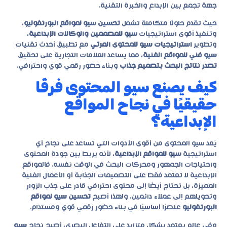
جهة تجمع بين الإبداع والخبرة التقنية.
حيث تقدم حلولًا متكاملة تشمل
تحسين سيو لمواقع البورتفوليو
،
وتنفيذ أقوى استراتيجيات
سيو للمصممين والوكالات الإبداعية
،
وتطوير
استراتيجيات سيو للمحتوى المرئي
مع تطبيق أحدث تقنيات
سيو فني للمواقع الفنية
، مما يساعد العلامات التجارية على تحقيق
تصدر نتائج البحث بتصميم جذاب
وبناء حضور رقمي قوي واحترافي.
كيف يصنع سيو المحتوى فرقًا
حقيقيًا في نجاح المواقع
الإبداعية؟
يُعد سيو المحتوى من أقوى الأدوات التي تساعد على نجاح أي
استراتيجية
سيو للمواقع الإبداعية
، لأنه يربط بين جودة المحتوى
واحتياجات الجمهور ومحركات البحث في الوقت نفسه. فالمواقع
الإبداعية لا تعتمد فقط على التصميمات الجذابة أو الأعمال الفنية
المميزة، بل تحتاج أيضًا إلى محتوى احترافي قادر على جذب الزوار
وتحويلهم إلى عملاء دائمين. ولهذا أصبح
تحسين سيو لمواقع
البورتفوليو
عنصرًا أساسيًا في بناء حضور رقمي قوي ومستدام.
وفي عالم يعتمد بشكل متزايد على التفاعل البصري، أصبح نجاح
سيو