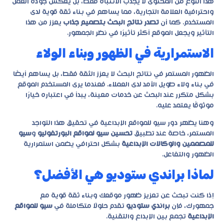
هذا النوع من المحتوى لا يجذب الانتباه فقط، بل يعكس جودة العمل
واحترافية العلامة التجارية، مما يساهم في بناء ثقة قوية لدى
المستخدم. كما أن
تصدر نتائج البحث بتصميم جذاب
يعزز من هذا
التأثير ويجعل الموقع أكثر تأثيرًا في نظر الجمهور.
الاستمرارية في الظهور وبناء الولاء
الظهور المستمر في نتائج البحث لا يعزز الثقة فقط، بل يساهم أيضًا
في بناء ولاء طويل الأمد لدى العملاء. فعندما يرى المستخدم الموقع
بشكل متكرر عند البحث عن خدمات معينة، يبدأ في اعتباره خيارًا
موثوقًا يعتمد عليه.
وهنا يظهر دور
سيو للمواقع الإبداعية
في تحقيق هذا التواجد
المستمر، خاصة عند تطبيق
تحسين سيو لمواقع البورتفوليو
و
سيو
للمصممين والوكالات الإبداعية
بشكل احترافي يضمن استمرارية
الظهور والتفاعل.
لماذا براندي ستوديو هي الأفضل؟
إذا كنت تبحث عن تعزيز ظهور موقعك وبناء ثقة قوية مع
جمهورك، فإن
براندي ستوديو
تقدم حلولًا متكاملة في
سيو للمواقع
الإبداعية
تجمع بين الإبداع والتقنية.