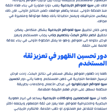
الجمهور. فالمستخدم بطبيعته يربط بين ترتيب الموقع وجودته،
لذلك فإن
سيو للمواقع الإبداعية
يلعب دورًا محوريًا في بناء هذه الثقة
منذ اللحظة الأولى. عندما يظهر موقعك ضمن النتائج الأولى، فإن ذلك
يعكس احترافيتك ويمنح انطباعًا بأنك جهة موثوقة ومتميزة في
مجالك.
ومن خلال تطبيق
سيو للمواقع الإبداعية
بشكل متكامل، يمكن
تحقيق
تصدر نتائج البحث بتصميم جذاب
يجذب المستخدم ويعزز
فرص دخوله إلى الموقع، وهو ما يمثل الخطوة الأولى في بناء علاقة
قائمة على الثقة.
دور تحسين الظهور في تعزيز ثقة
المستخدم
كلما زاد ظهور الموقع بشكل مستمر في نتائج البحث، زادت فرص
ترسيخ العلامة التجارية في ذهن المستخدم. وهنا يأتي دور
تحسين
سيو لمواقع البورتفوليو
في عرض الأعمال والخدمات بطريقة
منظمة تسهل على الزائر فهم القيمة المقدمة.
كما أن
سيو للمصممين والوكالات الإبداعية
يساعد في إبراز الهوية
البصرية والاحترافية للموقع، مما يعزز من ثقة الجمهور ويجعله أكثر
استعدادًا للتفاعل مع المحتوى أو طلب الخدمة. فالتكرار الإيجابي