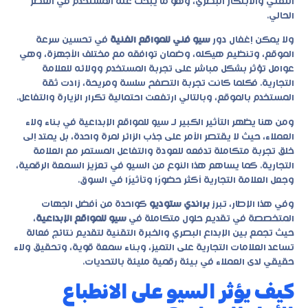
التقني والابتكار البصري، وهو ما يبحث عنه المستخدم في العصر
الحالي.
ولا يمكن إغفال دور
سيو فني للمواقع الفنية
في تحسين سرعة
الموقع، وتنظيم هيكله، وضمان توافقه مع مختلف الأجهزة، وهي
عوامل تؤثر بشكل مباشر على تجربة المستخدم وولائه للعلامة
التجارية. فكلما كانت تجربة التصفح سلسة ومريحة، زادت ثقة
المستخدم بالموقع، وبالتالي ارتفعت احتمالية تكرار الزيارة والتفاعل.
ومن هنا يظهر التأثير الكبير لـ
سيو للمواقع الإبداعية
في بناء ولاء
العملاء، حيث لا يقتصر الأمر على جذب الزائر لمرة واحدة، بل يمتد إلى
خلق تجربة متكاملة تدفعه للعودة والتفاعل المستمر مع العلامة
التجارية. كما يساهم هذا النوع من السيو في تعزيز السمعة الرقمية،
وجعل العلامة التجارية أكثر حضورًا وتأثيرًا في السوق.
وفي هذا الإطار، تبرز
براندي ستوديو
كواحدة من أفضل الجهات
المتخصصة في تقديم حلول متكاملة في
سيو للمواقع الإبداعية
،
حيث تجمع بين الإبداع البصري والخبرة التقنية لتقديم نتائج فعالة
تساعد العلامات التجارية على التميز، وبناء سمعة قوية، وتحقيق ولاء
حقيقي لدى العملاء في بيئة رقمية مليئة بالتحديات.
كيف يؤثر السيو على الانطباع