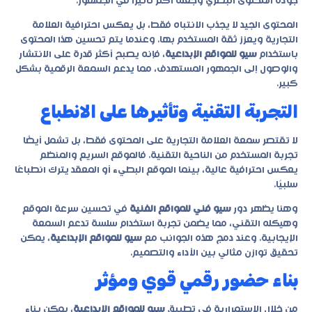
جودة المحتوى البصري وجعله أكثر تأثيرًا في الجمهور.
المحتوى الجيد لا يجذب الانتباه فقط، بل يعكس احترافية العلامة
التجارية ويعزز ثقة المستخدم بها. وعندما يتم تحسين هذا المحتوى
باستخدام
سيو للمواقع الإبداعية
، فإنه يصبح أكثر قدرة على الانتشار
والوصول إلى الجمهور المستهدف، مما يدعم السمعة الرقمية بشكل
كبير.
التجربة التقنية وتأثيرها على الانطباع
لا تقتصر سمعة العلامة التجارية على المحتوى فقط، بل تشمل أيضًا
تجربة المستخدم من الناحية التقنية. فالموقع السريع والمنظم
يعكس احترافية عالية، بينما الموقع البطيء أو المعقد يترك انطباعًا
سلبيًا.
وهنا يظهر دور
سيو فني للمواقع الفنية
في تحسين سرعة الموقع
وهيكله التقني، مما يضمن تجربة استخدام سلسة تدعم السمعة
الإيجابية. وعند دمج هذه الجوانب مع
سيو للمواقع الإبداعية
، يمكن
تحقيق توازن مثالي بين الأداء والتصميم.
بناء حضور رقمي قوي ومؤثر
من خلال الاستمرارية في تطبيق
سيو للمواقع الإبداعية
، يمكن بناء