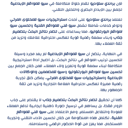
فإن
براندي ستوديو
تقدم حلولًا متكاملة في
سيو للمواقع الإبداعية
تجمع بين الإبداع البصري والتحليل التقني.
تعتمد
براندي ستوديو
على أحدث
استراتيجيات سيو للمحتوى المرئي
وتوفر خدمات شاملة تشمل
سيو فني للمواقع الفنية
و
تحسين سيو
لمواقع البورتفوليو
، مما يساعدك على
تصدر نتائج البحث بتصميم
جذاب
وبناء سمعة رقمية قوية تعكس احترافية علامتك وتزيد من
ثقة العملاء بها.
في النهاية، يتضح أن
سيو للمواقع الإبداعية
لم يعد مجرد وسيلة
لتحسين ترتيب الموقع في نتائج البحث، بل أصبح أداة استراتيجية
متكاملة لبناء سمعة قوية وتعزيز ولاء العملاء. فمن خلال الجمع بين
تحسين سيو لمواقع البورتفوليو
و
سيو للمصممين والوكالات
الإبداعية
و
استراتيجيات سيو للمحتوى المرئي
، يمكن خلق تجربة
رقمية مميزة تعكس احترافية العلامة التجارية وتزيد من ثقة
الجمهور بها.
كما أن تحقيق
تصدر نتائج البحث بتصميم جذاب
لا يقتصر على جذب
الزوار فقط، بل يساهم في ترسيخ صورة ذهنية إيجابية تدفع العملاء
للعودة والتفاعل المستمر. ومع الاعتماد على
سيو فني للمواقع
الفنية
، تكتمل هذه المنظومة من خلال تحسين الأداء التقني وتجربة
المستخدم، مما يعزز من قوة الحضور الرقمي واستدامته.