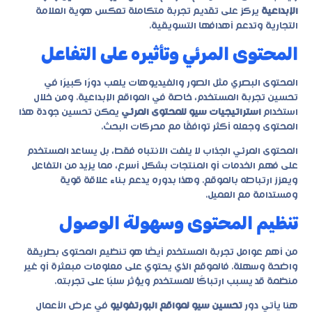
الإبداعية
يركز على تقديم تجربة متكاملة تعكس هوية العلامة
التجارية وتدعم أهدافها التسويقية.
المحتوى المرئي وتأثيره على التفاعل
المحتوى البصري مثل الصور والفيديوهات يلعب دورًا كبيرًا في
تحسين تجربة المستخدم، خاصة في المواقع الإبداعية. ومن خلال
استخدام
استراتيجيات سيو للمحتوى المرئي
يمكن تحسين جودة هذا
المحتوى وجعله أكثر توافقًا مع محركات البحث.
المحتوى المرئي الجذاب لا يلفت الانتباه فقط، بل يساعد المستخدم
على فهم الخدمات أو المنتجات بشكل أسرع، مما يزيد من التفاعل
ويعزز ارتباطه بالموقع. وهذا بدوره يدعم بناء علاقة قوية
ومستدامة مع العميل.
تنظيم المحتوى وسهولة الوصول
من أهم عوامل تجربة المستخدم أيضًا هو تنظيم المحتوى بطريقة
واضحة وسهلة. فالموقع الذي يحتوي على معلومات مبعثرة أو غير
منظمة قد يسبب ارتباكًا للمستخدم ويؤثر سلبًا على تجربته.
هنا يأتي دور
تحسين سيو لمواقع البورتفوليو
في عرض الأعمال