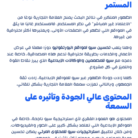
المستمر
الظهور المتكرر في نتائج البحث يمنح العلامة التجارية نوعًا من
“الاعتماد غير المباشر” في نظر المستخدم. فالمستخدم غالبًا ما يثق
في المواقع التي تظهر في الصفحات الأولى، ويعتبرها أكثر احترافية
من غيرها.
وهنا يلعب
تحسين سيو لمواقع البورتفوليو
دورًا مهمًا في عرض
الأعمال والخدمات بطريقة احترافية تدعم هذه المصداقية، خاصة عند
دمجه مع
سيو للمصممين والوكالات الإبداعية
الذي يبرز نقاط القوة
والتميّز في كل مشروع.
كلما زادت جودة الظهور عبر
سيو للمواقع الإبداعية
، زادت ثقة
الجمهور، وبالتالي تعززت سمعة العلامة التجارية بشكل تلقائي.
المحتوى عالي الجودة وتأثيره على
السمعة
المحتوى هو العمود الفقري لأي استراتيجية سيو ناجحة، خاصة في
المواقع الإبداعية التي تعتمد بشكل كبير على الصور والفيديوهات.
ومن خلال تطبيق
استراتيجيات سيو للمحتوى المرئي
يمكن تحسين