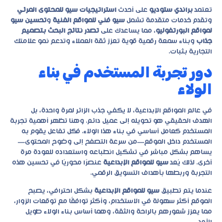
تعتمد
براندي ستوديو
على أحدث
استراتيجيات سيو للمحتوى المرئي
وتقدم خدمات متقدمة تشمل
سيو فني للمواقع الفنية
و
تحسين سيو
لمواقع البورتفوليو
، مما يساعدك على
تصدر نتائج البحث بتصميم
جذاب
وبناء سمعة رقمية قوية تعزز ثقة العملاء وتدعم نمو علامتك
التجارية بثبات.
دور تجربة المستخدم في بناء
الولاء
في عالم المواقع الإبداعية، لا يكفي جذب الزائر لمرة واحدة، بل
الهدف الحقيقي هو تحويله إلى عميل دائم. وهنا تظهر أهمية تجربة
المستخدم كعامل أساسي في بناء هذا الولاء. فكل تفاعل يقوم به
المستخدم داخل الموقع—من سرعة التصفح إلى وضوح المحتوى—
يساهم بشكل مباشر في تشكيل انطباعه واستعداده للعودة مرة
أخرى. لذلك يُعد
سيو للمواقع الإبداعية
عنصرًا محوريًا في تحسين هذه
التجربة وربطها بأهداف التسويق الرقمي.
عندما يتم تطبيق
سيو للمواقع الإبداعية
بشكل احترافي، يصبح
الموقع أكثر سهولة في الاستخدام، وأكثر توافقًا مع توقعات الزوار،
مما يعزز شعورهم بالراحة والثقة، وهما أساس بناء الولاء طويل