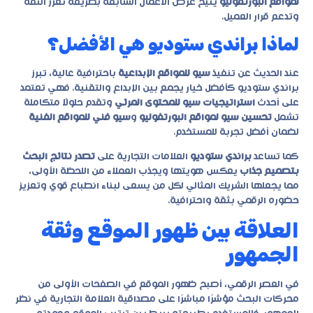
لمواقع البورتفوليو
يتيح عرض الأعمال السابقة بطريقة تعزز الثقة
وتدعم قرار العميل.
لماذا براندي ستوديو هي الأفضل؟
عند الحديث عن تنفيذ
سيو للمواقع الإبداعية
باحترافية عالية، تبرز
براندي ستوديو
كأفضل خيار يجمع بين الإبداع والتقنية. فهي تعتمد
على أحدث
استراتيجيات سيو للمحتوى المرئي
وتقدم حلولًا متكاملة
تشمل
تحسين سيو لمواقع البورتفوليو
و
سيو فني للمواقع الفنية
لضمان أفضل تجربة للمستخدم.
كما تساعد
براندي ستوديو
العلامات التجارية على
تصدر نتائج البحث
بتصميم جذاب
يعكس هويتها ويجذب العملاء من اللحظة الأولى،
مما يجعلها الشريك المثالي لكل من يسعى لبناء انطباع قوي وتعزيز
حضوره الرقمي بثقة واحترافية.
العلاقة بين ظهور الموقع وثقة
الجمهور
في العصر الرقمي، أصبح ظهور الموقع في الصفحات الأولى من
محركات البحث مؤشرًا مباشرًا على مصداقية العلامة التجارية في نظر