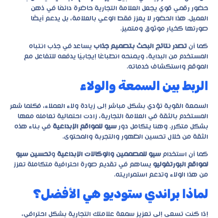
حضور رقمي قوي يجعل العلامة التجارية حاضرة دائمًا في ذهن
العميل. هذا الحضور لا يعزز فقط الوعي بالعلامة، بل يدعم أيضًا
صورتها كخيار موثوق ومتميز.
كما أن
تصدر نتائج البحث بتصميم جذاب
يساعد في جذب انتباه
المستخدم من البداية، ويمنحه انطباعًا إيجابيًا يدفعه للتفاعل مع
الموقع واستكشاف خدماته.
الربط بين السمعة والولاء
السمعة القوية تؤدي بشكل مباشر إلى زيادة ولاء العملاء، فكلما شعر
المستخدم بالثقة في العلامة التجارية، زادت احتمالية تعامله معها
بشكل متكرر. وهنا يتكامل دور
سيو للمواقع الإبداعية
في بناء هذه
الثقة من خلال تحسين الظهور والتجربة والمحتوى.
كما أن استخدام
سيو للمصممين والوكالات الإبداعية
و
تحسين سيو
لمواقع البورتفوليو
يساهم في تقديم صورة احترافية متكاملة تعزز
من هذا الولاء وتدعم استمراريته.
لماذا براندي ستوديو هي الأفضل؟
إذا كنت تسعى إلى تعزيز سمعة علامتك التجارية بشكل احترافي،