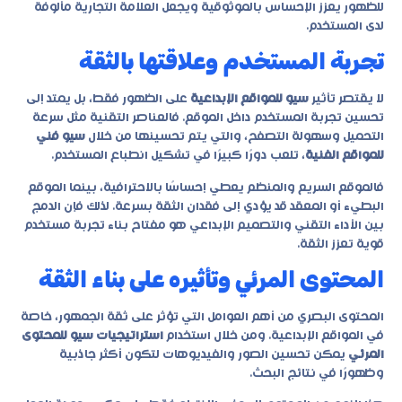
للظهور يعزز الإحساس بالموثوقية ويجعل العلامة التجارية مألوفة
لدى المستخدم.
تجربة المستخدم وعلاقتها بالثقة
لا يقتصر تأثير
سيو للمواقع الإبداعية
على الظهور فقط، بل يمتد إلى
تحسين تجربة المستخدم داخل الموقع. فالعناصر التقنية مثل سرعة
التحميل وسهولة التصفح، والتي يتم تحسينها من خلال
سيو فني
للمواقع الفنية
، تلعب دورًا كبيرًا في تشكيل انطباع المستخدم.
فالموقع السريع والمنظم يعطي إحساسًا بالاحترافية، بينما الموقع
البطيء أو المعقد قد يؤدي إلى فقدان الثقة بسرعة. لذلك فإن الدمج
بين الأداء التقني والتصميم الإبداعي هو مفتاح بناء تجربة مستخدم
قوية تعزز الثقة.
المحتوى المرئي وتأثيره على بناء الثقة
المحتوى البصري من أهم العوامل التي تؤثر على ثقة الجمهور، خاصة
في المواقع الإبداعية. ومن خلال استخدام
استراتيجيات سيو للمحتوى
المرئي
يمكن تحسين الصور والفيديوهات لتكون أكثر جاذبية
وظهورًا في نتائج البحث.