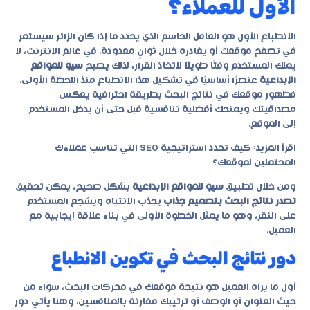
الأول للعملاء؟
الانطباع الأول هو العامل الحاسم الذي يحدد ما إذا كان الزائر سيستمر
في تصفح موقعك أو يغادره خلال ثوانٍ معدودة. في عالم الإنترنت، لا
يملك المستخدم وقتًا طويلًا لاتخاذ القرار، لذلك يصبح
سيو للمواقع
الإبداعية
عنصرًا أساسيًا في تشكيل هذا الانطباع منذ اللحظة الأولى.
فظهور موقعك في نتائج البحث بطريقة احترافية يعكس
مصداقيتك ويمنحك أفضلية تنافسية قبل حتى أن يدخل المستخدم
إلى الموقع.
اقرأ المزيد:
كيف تحدد استراتيجية SEO التي تناسب عملاءك
المحتملين لموقعك؟
ومن خلال تطبيق
سيو للمواقع الإبداعية
بشكل صحيح، يمكن تحقيق
تصدر نتائج البحث بتصميم جذاب
يجذب الانتباه ويشجع المستخدم
على النقر، وهو ما يمثل الخطوة الأولى في بناء علاقة إيجابية مع
العميل.
دور نتائج البحث في تكوين الانطباع
أول ما يراه العميل هو نتيجة موقعك في محركات البحث، سواء من
حيث العنوان أو الوصف أو ترتيبك مقارنة بالمنافسين. وهنا يأتي دور