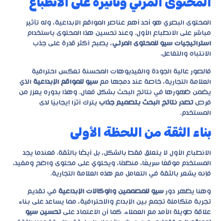
المحتوى المرئي وتأثيره على الانطباع
المحتوى البصري هو أحد أهم عناصر المواقع الإبداعية، وله تأثير
مباشر على الانطباع الأول. وعند تحسين هذا المحتوى باستخدام
استراتيجيات سيو للمحتوى المرئي
، يصبح أكثر قدرة على جذب
الانتباه والتفاعل.
فالصور عالية الجودة والفيديوهات المحسنة تعكس احترافية
العلامة التجارية، خاصة عند دمجها مع
سيو للمواقع الإبداعية
الذي
يضمن ظهورها في نتائج البحث بشكل فعال. وهذا بدوره يعزز من
فرص
تصدر نتائج البحث بتصميم جذاب
يترك أثرًا إيجابيًا لدى
المستخدم.
بناء الثقة من اللحظة الأولى
الانطباع الأول لا يتعلق فقط بالشكل، بل أيضًا بالثقة. فعندما يجد
المستخدم موقعًا سريعًا، منظمًا، ويحتوي على محتوى واضح ومفيد،
فإنه يشعر بالثقة في التعامل مع هذه العلامة التجارية.
وهنا يظهر دور
سيو للمصممين والوكالات الإبداعية
في تقديم
تجربة متكاملة تجمع بين الإبداع والاحترافية، مما يساعد على بناء
علاقة طويلة الأمد مع العملاء. كما أن الاعتماد على
تحسين سيو