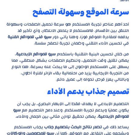
الأمد.
سرعة الموقع وسهولة التصفح
أحد أهم عناصر تجربة المستخدم هو سرعة تحميل الصفحات وسهولة
التنقل بين الأقسام. فالمستخدم لا يتحمل الانتظار، وأي تأخير قد
يدفعه لمغادرة الموقع فورًا. وهنا يأتي دور
سيو فني للمواقع الفنية
في تحسين الأداء التقني وضمان تجربة تصفح سلسة.
من خلال تحسين البنية التقنية باستخدام
سيو للمواقع الإبداعية
،
يمكن تقليل وقت التحميل، وتنظيم الصفحات بشكل منطقي، مما
يسهل على المستخدم الوصول إلى ما يبحث عنه بسرعة. هذا النوع
من التجربة الإيجابية يزيد من احتمالية بقاء الزائر لفترة أطول،
وبالتالي يعزز فرص تحوله إلى عميل دائم.
تصميم جذاب يدعم الأداء
التصميم الإبداعي لا يهدف فقط إلى الإبهار البصري، بل يجب أن
يكون عمليًا ويدعم تجربة المستخدم. وعند دمج التصميم مع
سيو
للمواقع الإبداعية
، يمكن تحقيق توازن مثالي بين الجمال والأداء.
يساعد ذلك في
تصدر نتائج البحث بتصميم جذاب
يجذب المستخدم
ويشجعه على التفاعل مع الموقع. كما أن
سيو للمصممين والوكالات