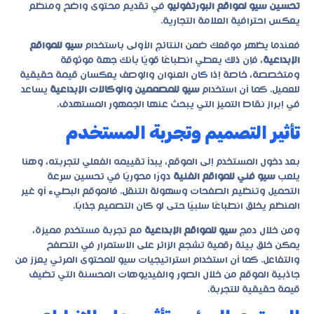
تحسين سيو لمواقع البورتفوليو
في تقديم محتوى واضح ومنظم
يعكس احترافية العلامة التجارية.
فعندما يظهر موقعك ضمن النتائج الأولى باستخدام
سيو للمواقع
الإبداعية
، فإن ذلك يعطي انطباعًا قويًا بأنك جهة موثوقة
ومتخصصة، خاصة إذا كان العنوان والوصف يعكسان قيمة حقيقية
للعميل. كما أن استخدام
سيو للمصممين والوكالات الإبداعية
يساعد
في إبراز نقاط التميز التي يبحث عنها الجمهور المستهدف.
تأثير التصميم وتجربة المستخدم
بعد دخول المستخدم إلى الموقع، يبدأ تقييمه الفعلي لتجربته، وهنا
يلعب
سيو فني للمواقع الفنية
دورًا محوريًا في تحسين سرعة
التحميل وتنظيم الصفحات وسهولة التنقل. فالموقع البطيء أو غير
المنظم يخلق انطباعًا سلبيًا حتى لو كان التصميم جذابًا.
ومن خلال دمج
سيو للمواقع الإبداعية
مع تجربة مستخدم مميزة،
يمكن خلق بيئة رقمية تشجع الزائر على الاستمرار في التصفح
والتفاعل. كما أن استخدام
استراتيجيات سيو للمحتوى المرئي
يعزز من
جاذبية الموقع من خلال الصور والفيديوهات المحسنة التي تضيف
قيمة حقيقية للتجربة.