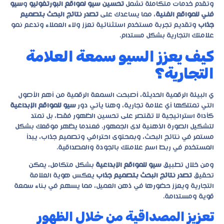
وتقدم خدمات متكاملة تشمل
تحسين سيو لمواقع البورتفوليو
و
سيو
فني للمواقع الفنية
، مما يساعدك على
تصدر نتائج البحث بتصميم
جذاب
وتقديم تجربة مستخدم استثنائية تعزز ولاء العملاء وتدعم نمو
علامتك التجارية بشكل مستدام.
كيف يعزز السيو سمعة العلامة
التجارية؟
ي البيئة الرقمية الحديثة، أصبحت السمعة الرقمية من أهم الأصول
التي تمتلكها أي علامة تجارية، وهنا يأتي دور
سيو للمواقع الإبداعية
كأداة استراتيجية لا تقتصر على تحسين الظهور فقط، بل تمتد
لتشكيل الصورة الذهنية لدى الجمهور. فعندما يظهر موقعك بشكل
مستمر في نتائج البحث، وبمحتوى احترافي وتصميم جذاب، يبدأ
المستخدم في ربط اسم علامتك بالجودة والمصداقية.
ومن خلال تطبيق
سيو للمواقع الإبداعية
بشكل متكامل، يمكن
تحقيق
تصدر نتائج البحث بتصميم جذاب
يعكس هوية العلامة
التجارية ويعزز حضورها في ذهن العميل، مما يسهم في بناء سمعة
قوية ومستدامة.
تعزيز المصداقية من خلال الظهور