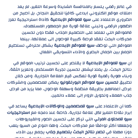
في عالم رقمي يتسم بالمنافسة الشديدة وسرعة التغير، لم يعد
امتلاك موقع إلكتروني إبداعي كافيًا لتحقيق النجاح، بل أصبح من
الضروري الاعتماد على
سيو للمواقع الإبداعية
كأداة استراتيجية تعزز
الظهور الرقمي وتبني علاقة قوية مع الجمهور المستهدف.
فالمواقع التي تعتمد على التصميم الجذاب فقط دون تحسين
محركات البحث تفقد فرصة كبيرة للوصول إلى عملائها، بينما
المواقع التي توظف
سيو للمواقع الإبداعية
بشكل احترافي تستطيع
الجمع بين الجمال البصري والأداء التسويقي الفعال.
إن
سيو للمواقع الإبداعية
لا يقتصر على تحسين ترتيب الموقع في
نتائج البحث، بل يمتد ليشمل تحسين تجربة المستخدم، وتعزيز الثقة،
وبناء هوية رقمية قوية تعكس قيم العلامة التجارية. ومن خلال
تطبيق
تحسين سيو لمواقع البورتفوليو
يمكن للمصممين والشركات
عرض أعمالهم بطريقة منظمة وسهلة الوصول، مما يزيد من فرص
جذب العملاء وتحويل الزوار إلى عملاء دائمين.
كما أن الاعتماد على
سيو للمصممين والوكالات الإبداعية
يساعد في
إبراز نقاط التميز لكل علامة تجارية، خاصة عند دمجه مع
استراتيجيات
سيو للمحتوى المرئي
التي تركز على تحسين الصور والفيديوهات
وجعلها أكثر توافقًا مع محركات البحث. وهذا النوع من السيو يلعب
دورًا مهمًا في
تصدر نتائج البحث بتصميم جذاب
يجمع بين الأداء