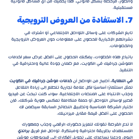
والصور، مرخصة بشكل قانوني. هذا يحميك من أي مشاكل قانونية
مستقبلية.
7. الاستفادة من العروض الترويجية
تابع الشركات على وسائل التواصل الاجتماعي أو اشترك في
نشراتهم الإخبارية للحصول على معلومات حول العروض الترويجية
والخصومات.
باتباع هذه الخطوات، يمكنك الحصول على أفضل عرض سعر لخدمات
الموشن جرافيك في الكويت، مع ضمان جودة عالية واحترافية في
التنفيذ.
في النهاية،
أصبح من الواضح أن
خدمات موشن جرافيك في الكويت
تمثل استثمارًا أساسيًا لكل علامة تجارية تتطلع إلى زيادة التفاعل
وجذب الانتباه على المنصات الاجتماعية. سواء كنت تبحث عن فيديو
قصير لوسائل التواصل أو حملة متكاملة تعكس هوية شركتك، فإن
اختيار الشركة المناسبة وتطبيق النصائح السابقة سيضمن لك
الحصول على أفضل قيمة مقابل ميزانيتك.
لا تدع الفرصة تفوتك لتعزيز حضورك الرقمي وجذب جمهورك
المستهدف بطريقة احترافية ومبتكرة. تواصل مع فريق
براندي
اليوم، ودعنا نساعدك على تحويل أفكارك إلى فيديوهات موشن