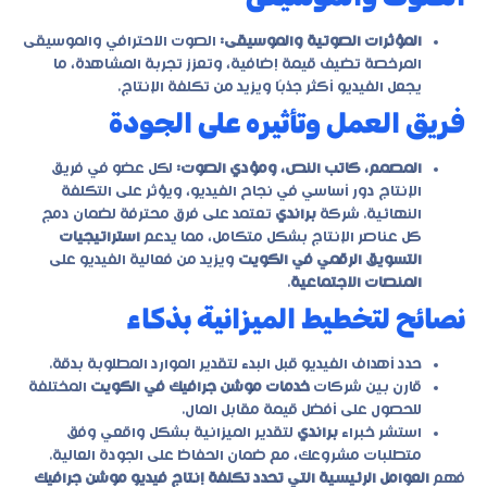
المؤثرات الصوتية والموسيقى:
الصوت الاحترافي والموسيقى
المرخصة تضيف قيمة إضافية، وتعزز تجربة المشاهدة، ما
يجعل الفيديو أكثر جذبًا ويزيد من تكلفة الإنتاج.
فريق العمل وتأثيره على الجودة
المصمم، كاتب النص، ومؤدي الصوت:
لكل عضو في فريق
الإنتاج دور أساسي في نجاح الفيديو، ويؤثر على التكلفة
النهائية. شركة
براندي
تعتمد على فرق محترفة لضمان دمج
كل عناصر الإنتاج بشكل متكامل، مما يدعم
استراتيجيات
التسويق الرقمي في الكويت
ويزيد من فعالية الفيديو على
المنصات الاجتماعية
.
نصائح لتخطيط الميزانية بذكاء
حدد أهداف الفيديو قبل البدء لتقدير الموارد المطلوبة بدقة.
قارن بين شركات
خدمات موشن جرافيك في الكويت
المختلفة
للحصول على أفضل قيمة مقابل المال.
استشر خبراء
براندي
لتقدير الميزانية بشكل واقعي وفق
متطلبات مشروعك، مع ضمان الحفاظ على الجودة العالية.
فهم
العوامل الرئيسية التي تحدد تكلفة إنتاج فيديو موشن جرافيك