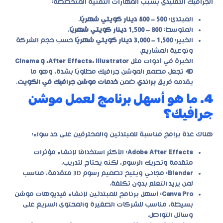
الجرافيك التقليدي بسبب المهارات التقنية المتخصصة:
المبتدئ:
500 – 800 دينار كويتي شهريًا
.
المتوسط:
800 – 1,500 دينار كويتي شهريًا
.
الخبير:
1,500 – 3,000 دينار كويتي شهريًا
حسب حجم الشركة
ونوعية المشاريع.
الخبرة في أدوات مثل
After Effects، Illustrator، و Cinema
4D
تجعل مصمم الموشن جرافيك مطلوبًا بشدة، وهو ما
يقدمه فريق
براندي
ضمن
خدمات موشن جرافيك في الكويت
.
4. ما هو أسهل برنامج لعمل موشن
جرافيك؟
هناك عدة برامج مناسبة للمبتدئين والمحترفين على حد سواء:
Adobe After Effects
: الأكثر استخدامًا لإنشاء مؤثرات
متقدمة وتحريك الرسوم، لكنه يحتاج لتدريب.
Blender
: مجاني ويتيح تصميم رسوم 3D متقدمة، مناسب
لمن يريد التعلم بدون تكلفة.
Canva Pro
: أسهل برنامج للمبتدئين لإنشاء فيديوهات موشن
بسيطة، مناسب للشركات الصغيرة والمحتوى السريع على
وسائل التواصل.