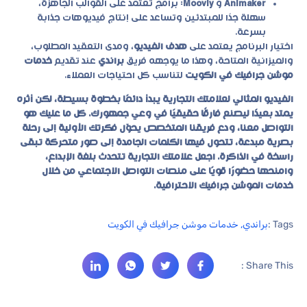
Animaker
و
Moovly
: برامج تعتمد على القوالب الجاهزة،
سهلة جدًا للمبتدئين وتساعد على إنتاج فيديوهات جذابة
بسرعة.
اختيار البرنامج يعتمد على
هدف الفيديو
، ومدى التعقيد المطلوب،
والميزانية المتاحة، وهذا ما يوجهه فريق
براندي
عند تقديم
خدمات
موشن جرافيك في الكويت
لتناسب كل احتياجات العملاء.
الفيديو المثالي لعلامتك التجارية يبدأ دائمًا بخطوة بسيطة، لكن أثره
يمتد بعيدًا ليصنع فارقًا حقيقيًا في وعي جمهورك. كل ما عليك هو
التواصل معنا، ودع فريقنا المتخصص يحوّل فكرتك الأولية إلى رحلة
بصرية مبدعة، تتحول فيها الكلمات الجامدة إلى صور متحركة تبقى
راسخة في الذاكرة. اجعل علامتك التجارية تتحدث بلغة الإبداع،
وامنحها حضورًا قويًا على منصات التواصل الاجتماعي من خلال
خدمات الموشن جرافيك الاحترافية.
Tags :
براندي
,
خدمات موشن جرافيك في الكويت
Share This :