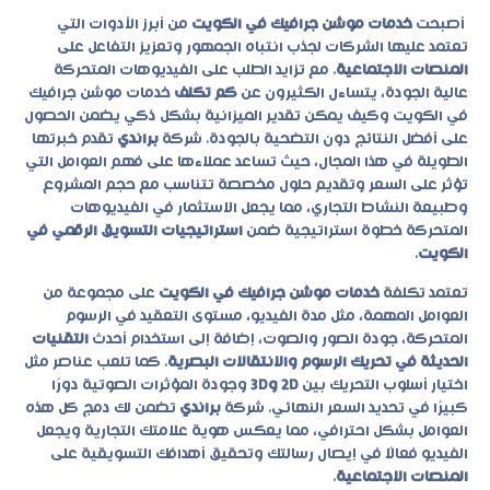
أصبحت
خدمات موشن جرافيك في الكويت
من أبرز الأدوات التي
تعتمد عليها الشركات لجذب انتباه الجمهور وتعزيز التفاعل على
المنصات الاجتماعية
. مع تزايد الطلب على الفيديوهات المتحركة
عالية الجودة، يتساءل الكثيرون عن
كم تكلف
خدمات موشن جرافيك
في الكويت
وكيف يمكن تقدير الميزانية بشكل ذكي يضمن الحصول
على أفضل النتائج دون التضحية بالجودة. شركة
براندي
تقدم خبرتها
الطويلة في هذا المجال، حيث تساعد عملاءها على فهم العوامل التي
تؤثر على السعر وتقديم حلول مخصصة تتناسب مع حجم المشروع
وطبيعة النشاط التجاري، مما يجعل الاستثمار في الفيديوهات
المتحركة خطوة استراتيجية ضمن
استراتيجيات التسويق الرقمي في
الكويت
.
تعتمد تكلفة
خدمات موشن جرافيك في الكويت
على مجموعة من
العوامل المهمة، مثل مدة الفيديو، مستوى التعقيد في الرسوم
المتحركة، جودة الصور والصوت، إضافة إلى استخدام أحدث
التقنيات
الحديثة في تحريك الرسوم والانتقالات البصرية
. كما تلعب عناصر مثل
اختيار أسلوب التحريك بين
2D و3D
وجودة المؤثرات الصوتية دورًا
كبيرًا في تحديد السعر النهائي. شركة
براندي
تضمن لك دمج كل هذه
العوامل بشكل احترافي، مما يعكس هوية علامتك التجارية ويجعل
الفيديو فعالًا في إيصال رسالتك وتحقيق أهدافك التسويقية على
المنصات الاجتماعية
.