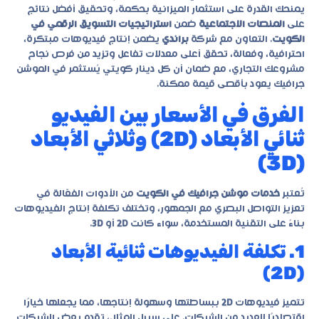
يمنحك القدرة على استثمار الميزانية بحكمة، وتحقيق أفضل نتائج
على
المنصات الاجتماعية
ضمن
استراتيجيات التسويق الرقمي في
الكويت
. التعاون مع شركة
براندي
يضمن إنتاج فيديوهات مبتكرة،
احترافية، وفعالة، تحقق أعلى معدلات تفاعل وتزيد من فرص نجاح
مشروعك التجاري، مع ضمان أن كل دينار كويتي يُستثمر في الموشن
جرافيك يعود بأقصى قيمة ممكنة.
الفرق في الأسعار بين الفيديو
ثنائي الأبعاد (2D) وثلاثي الأبعاد
(3D)
تُعتبر
خدمات موشن جرافيك في الكويت
من الأدوات الفعّالة في
تعزيز التواصل البصري مع الجمهور، وتختلف تكلفة إنتاج الفيديوهات
بناءً على التقنية المستخدمة، سواء كانت
2D
أو
3D
.
1. تكلفة الفيديوهات ثنائية الأبعاد
(2D)
تتميز فيديوهات
2D
ببساطتها وسهولة إنتاجها، مما يجعلها خيارًا
اقتصاديًا للعديد من الشركات. على سبيل المثال، تقدم بعض الشركات