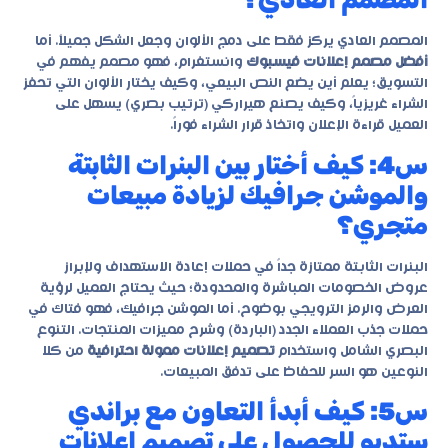
المصمم العادي يركز فقط على دمج الألوان وجعل الشكل جميلاً. أما
أفضل مصمم إعلانات فيسبوك
وانستغرام، فهو مصمم يفهم في
التسويق؛ يعلم أين يضع النص البيعي، وكيف يختار الألوان التي تحفز
الشراء غريزياً، وكيف يصنع هيراركي (ترتيب بصري) يسهل على
العميل قراءة الإعلان واتخاذ قرار الشراء فوراً.
س4: كيف أختار بين البنرات الثابتة
والموشن جرافيك لزيادة مبيعات
متجري؟
البنرات الثابتة ممتازة جداً في حملات إعادة الاستهداف ولإبراز
عروض الخصومات المباشرة والمحدودة؛ حيث يحتاج العميل لرؤية
العرض والرمز الترويجي بوضوح. أما الموشن جرافيك، فهو فتاك في
حملات جذب العملاء الجدد (الباردة) وشرح مميزات المنتجات. التنوع
البصري الشامل واستخدام
تصميم إعلانات ممولة احترافية
من كلا
النوعين هو السر للحفاظ على تدفق المبيعات.
س5: كيف أبدأ التعاون مع براندي
ستديو للحصول على تصميم إعلانات