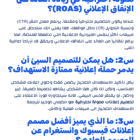
الإنفاق الإعلاني (ROAS)؟
عندما يكون التصميم احترافياً ومقنعاً، يرتفع معدل النقر (CTR)
ونسبة التحويل (CR) داخل موقعك. هذا يعني أنك ستحصل على
مبيعات أكثر بنفس الميزانية الإعلانية التي تدفعها للمنصة، مما
يرفع تلقائياً من العائد على إنفاقك الإعلاني ويحقق لك أرباحاً صافية
أعلى.
س2: هل يمكن للتصميم السيئ أن
يدمر حملة إعلانية ممتازة الاستهداف؟
بكل تأكيد. الاستهداف الصحيح يضمن فقط وصول إعلانك للشخص
المناسب، ولكن إذا كان هذا الشخص يشاهد تصميماً ضعيفاً، غير
واضح، أو يفتقر للحس البيعي، فإنه سيتجاوزه فوراً. الاعتماد على
تصميم إعلانات ممولة احترافية
هو الضمان الوحيد لترجمة
الاستهداف الصحيح إلى مبيعات فعلية وكاش.
س3: ما الذي يميز أفضل مصمم
إعلانات فيسبوك وانستغرام عن
المصمم العادي؟