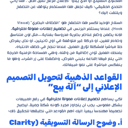
المحتوى التقليدي أو الذي يبدو “كإعلان مزعج ثقيل الظل”. هنا يأتي
التحدي الحقيقي: كيف تجعل هذا المستخدم يتوقف عن التصفح
ويلتفت إليك؟
السلاح الوحيد لكسر هذا التصفح هو “الخطاف البصري” (Visual
Hook). عندما يستثمر البزنس في
تصميم إعلانات ممولة احترافية
،
فإنه يضمن وضع عناصر بصرية مدروسة بعناية—مثل لون متناسق
وصادم للعين، أو حركة غير متوقعة في أول ثانيتين، أو نص يعرض
حلاً مباشراً لمشكلة تؤرق العميل. عندما تنجح في خطف الانتباه،
يمنحك العميل ثوانٍ إضافية من وقته، وهي المساحة الزمنية الحرجة
التي يتم فيها إقناعه بتبني العرض، والضغط على زر الشراء، وهو ما
ينعكس مباشرة على نمو مبيعاتك.
القواعد الذهبية لتحويل التصميم
الإعلاني إلى “آلة بيع”
لكي يساهم
تصميم إعلانات ممولة احترافية
في رفع المبيعات
بشكل ملموس، يجب أن يتجاوز مجرد كونه شكلاً جميلاً، ليصبح
تصميماً مهندساً بيعياً. إليك أهم القواعد التي نطبقها لتحقيق ذلك:
أ. وضوح الرسالة التسويقية (Clarity