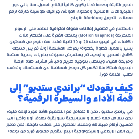
الصور الثابتة وحدها قد لا يكون كافياً لإقناع العميل. هنا يأتي دور
الفيديوهات الإعلانية ومحتوى الموشن جرافيك كوسيلة خارقة لرفع
معدلات التحويل ومضاعفة الأرباح.
الاستثمار في
تصميم إعلانات ممولة احترافية
تعتمد على الرسوم
المتحركة (Motion Graphics) يمنحك القدرة على اختصار مئات
الكلمات في فيديو مدته 20 أو 30 ثانية فقط. هذا النوع من المحتوى
يسير بالعميل خطوة بخطوة: يعرض المشكلة أولاً، ثم يبرز منتجك
كالحل السحري والوحيد، ثم يستعرض مميزاته بضربات بصرية ممتعة
ومريحة للعين، وينتهي بتوجيه صريح ومباشر للشراء. هذه الرحلة
البصرية المتكاملة تكسر كل حواجز الممانعة لدى المستهلك وتدفعه
لطلب الخدمة فوراً.
كيف يقودك “براندي ستديو” إلى
قمة الأداء والسيطرة الرقمية؟
في
براندي ستديو
، نحن لا نتعامل مع التصميم كأنه مجرد لوحة فنية؛
نحن نتعامل معه كعلم واستراتيجية تسويقية تهدف أولاً وأخيراً إلى
تحسين أرقام مبيعاتك وعملك. للحصول على حملات ناجحة، نحن ندمج
بين الفن الإبداعي وسيكولوجية البيع لتقديم محتوى فريد من نوعه: