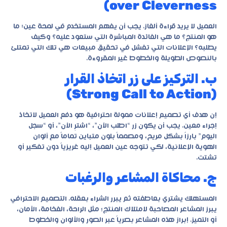
over Cleverness)
العميل لا يريد قراءة ألغاز. يجب أن يفهم المستخدم في لمحة عين: ما
هو المنتج؟ ما هي الفائدة المباشرة التي ستعود عليه؟ وكيف
يطلبه؟ الإعلانات التي تفشل في تحقيق مبيعات هي تلك التي تمتلئ
بالنصوص الطويلة والخطوط غير المقروءة.
ب. التركيز على زر اتخاذ القرار
(Strong Call to Action)
إن هدف أي
تصميم إعلانات ممولة احترافية
هو دفع العميل لاتخاذ
إجراء معين. يجب أن يكون زر “اطلب الآن”، “اشترِ الآن”، أو “سجل
اليوم” بارزاً بشكل مريح، ومصمماً بلون متباين تماماً مع ألوان
الهوية الإعلانية، لكي تتوجه عين العميل إليه غريزياً دون تفكير أو
تشتت.
ج. محاكاة المشاعر والرغبات
المستهلك يشتري بعاطفته ثم يبرر الشراء بعقله. التصميم الاحترافي
يبرز المشاعر المصاحبة لامتلاك المنتج؛ مثل الراحة، الفخامة، الأمان،
أو التميز. إبراز هذه المشاعر بصرياً عبر الصور والألوان والخطوط