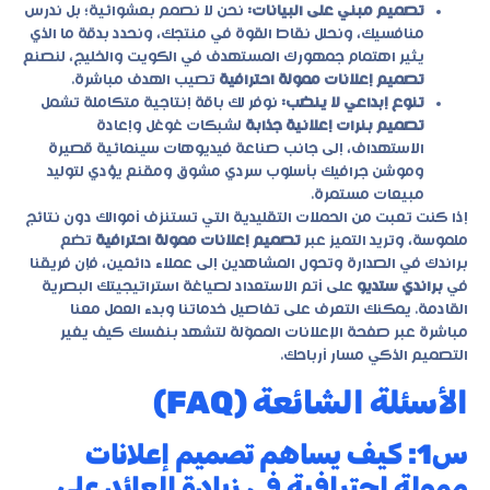
تصميم مبني على البيانات:
نحن لا نصمم بعشوائية؛ بل ندرس
منافسيك، ونحلل نقاط القوة في منتجك، ونحدد بدقة ما الذي
يثير اهتمام جمهورك المستهدف في الكويت والخليج، لنصنع
تصميم إعلانات ممولة احترافية
تصيب الهدف مباشرة.
تنوع إبداعي لا ينضب:
نوفر لك باقة إنتاجية متكاملة تشمل
تصميم بنرات إعلانية جذابة
لشبكات غوغل وإعادة
الاستهداف، إلى جانب صناعة فيديوهات سينمائية قصيرة
وموشن جرافيك بأسلوب سردي مشوق ومقنع يؤدي لتوليد
مبيعات مستمرة.
إذا كنت تعبت من الحملات التقليدية التي تستنزف أموالك دون نتائج
ملموسة، وتريد التميز عبر
تصميم إعلانات ممولة احترافية
تضع
براندك في الصدارة وتحول المشاهدين إلى عملاء دائمين، فإن فريقنا
في
براندي ستديو
على أتم الاستعداد لصياغة استراتيجيتك البصرية
القادمة. يمكنك التعرف على تفاصيل خدماتنا وبدء العمل معنا
مباشرة عبر صفحة الإعلانات المموّلة لتشهد بنفسك كيف يغير
التصميم الذكي مسار أرباحك.
الأسئلة الشائعة (FAQ)
س1: كيف يساهم تصميم إعلانات
ممولة احترافية في زيادة العائد على