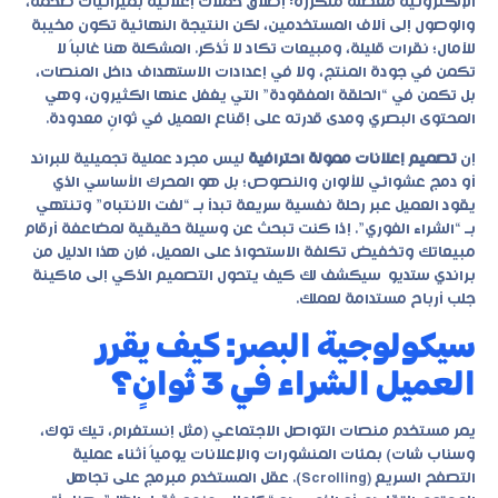
الإلكترونية معضلة متكررة: إطلاق حملات إعلانية بميزانيات ضخمة،
والوصول إلى آلاف المستخدمين، لكن النتيجة النهائية تكون مخيبة
للآمال؛ نقرات قليلة، ومبيعات تكاد لا تُذكر. المشكلة هنا غالباً لا
تكمن في جودة المنتج، ولا في إعدادات الاستهداف داخل المنصات،
بل تكمن في “الحلقة المفقودة” التي يغفل عنها الكثيرون، وهي
المحتوى البصري ومدى قدرته على إقناع العميل في ثوانٍ معدودة.
إن
تصميم إعلانات ممولة احترافية
ليس مجرد عملية تجميلية للبراند
أو دمج عشوائي للألوان والنصوص؛ بل هو المحرك الأساسي الذي
يقود العميل عبر رحلة نفسية سريعة تبدأ بـ “لفت الانتباه” وتنتهي
بـ “الشراء الفوري”. إذا كنت تبحث عن وسيلة حقيقية لمضاعفة أرقام
مبيعاتك وتخفيض تكلفة الاستحواذ على العميل، فإن هذا الدليل من
براندي ستديو
سيكشف لك كيف يتحول التصميم الذكي إلى ماكينة
جلب أرباح مستدامة لعملك.
سيكولوجية البصر: كيف يقرر
العميل الشراء في 3 ثوانٍ؟
يمر مستخدم منصات التواصل الاجتماعي (مثل إنستغرام، تيك توك،
وسناب شات) بمئات المنشورات والإعلانات يومياً أثناء عملية
التصفح السريع (Scrolling). عقل المستخدم مبرمج على تجاهل