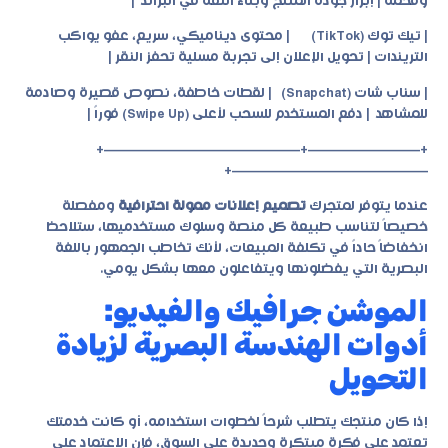
وفخمة | إبراز جودة المنتج وبناء الثقة في البراند |
| تيك توك (TikTok) | محتوى ديناميكي، سريع، عفو يواكب
التريندات | تحويل الإعلان إلى تجربة مسلية تحفز النقر |
| سناب شات (Snapchat) | لقطات خاطفة، نصوص قصيرة وصادمة
للمشاهد | دفع المستخدم للسحب لأعلى (Swipe Up) فوراً |
+————————+——————————————+
——————————————+
عندما يتوفر لمتجرك
تصميم إعلانات ممولة احترافية
ومفصلة
خصيصاً لتناسب طبيعة كل منصة وسلوك مستخدميها، ستلاحظ
انخفاضاً حاداً في تكلفة المبيعات، لأنك تخاطب الجمهور باللغة
البصرية التي يفضلونها ويتفاعلون معها بشكل يومي.
الموشن جرافيك والفيديو:
أدوات الهندسة البصرية لزيادة
التحويل
إذا كان منتجك يتطلب شرحاً لخطوات استخدامه، أو كانت خدمتك
تعتمد على فكرة مبتكرة وجديدة على السوق، فإن الاعتماد على