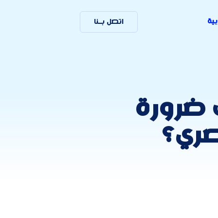
بية
اتصل بـنا
 ضرورة
صري؟