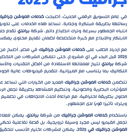
جرافيك في 2025
في عالم التسويق الرقمي الحديث، أصبحت
خدمات الموشن جرافيك
رسائلها بطريقة مبتكرة وجذابة. تساعد هذه الخدمات على تحويل
انتباه الجمهور بسرعة وترك انطباع دائم. شركة
براندي
تقدم حلو
الابتكار والإبداع مع خبرة متخصصة لضمان تقديم محتوى يعكس ه
مع ازدياد الطلب على
خدمات الموشن جرافيك
في مصر، أصبح من ا
2025
قبل البدء في أي مشروع، حتى تتمكن الشركات من التخطيط 
شركة
براندي
تتيح لعملائها الاستفادة من أفضل التقنيات والأسا
التكاليف بما يتناسب مع الميزانية، لتقديم فيديوهات عالية الجو
تتضمن
خدمات الموشن جرافيك
العديد من الخيارات التي تساعد 
المؤثرات البصرية والصوتية، وتنظيم المشاهد بطريقة تجعل ا
الحلول بطريقة احترافية، مع مراعاة أحدث الاتجاهات في تصميم 
ويترك تأثيرًا قويًا لدى الجمهور.
باستخدام
خدمات الموشن جرافيك
من شركة
براندي
، يمكن للعلام
تجعل الفيديو ليس مجرد وسيلة ترويجية، بل قصة تفاعلية تح
الموشن جرافيك في 2025
، يمكن للشركات اختيار الأنسب لتحق