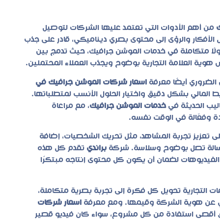
من أهم الأدوات التي تعتمد عليها الشركات لتوصيل
 الأفكار والرؤى إلى محتوى بصري ديناميكي، قادر على جذب
لًا متكاملة في
خدمات الموشن جرافيك
، حيث تدمج بين
وية العلامة التجارية بوضوح ويجذب العملاء المحتملين.
لضروري أيضًا معرفة
اسعار شركات الموشن جرافيك في
المالي بشكل دقيق واختيار الحلول الأنسب لمتطلباتها.
ليب الحديثة في
خدمات الموشن جرافيك
، مع مراعاة
دة وفعّالة في الوقت نفسه.
على تعزيز تجربة المشاهد، مثل تحريك الشخصيات، إضافة
لرسالة تصل بوضوح وسلاسة. شركة
براندي
تقدم كل هذه
الفيديوهات لضمان أن يكون كل محتوى إنتاجه مبتكرًا
ات التجارية تحويل كل فكرة إلى تجربة بصرية متكاملة،
كي عن هوية الشركة وقيمها. ومع معرفة
اسعار شركات
يق أقصى استفادة من كل مشروع، سواء كان فيديو قصير