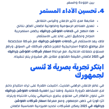
بين الجودة والسعر.
4. تحسين الأداء المستمر
متابعة مدى تأثير الإعلان وقياس التفاعل.
تعديل العناصر الرسومية والصوتية لضمان أفضل نتائج.
هذا النهج في
خدمات الموشن جرافيك
يضمن استمرارية
النجاح وتحقيق أعلى عائد على الاستثمار.
لذلك يعد الاستثمار في
خدمات الموشن جرافيك
مع شركة متخصصة
مثل
براندي
خطوة استراتيجية لتعزيز حضور شركتك في السوق، ورفع
مستوى حملاتك الدعائية، مع مراعاة
اسعار شركات الموشن جرافيك
في 2025
لضمان القيمة القصوى مقابل كل مشروع يتم تنفيذه.
ابتكر تجربة بصرية لا تُنسى
لجمهورك
في عالم الإعلان الرقمي الحديث، أصبحت القدرة على ترك انطباع دائم
لدى المشاهد ضرورة حتمية. وهنا تبرز أهمية
خدمات الموشن جرافيك
التي تحول الأفكار إلى محتوى بصري ديناميكي يجذب الانتباه ويترك
أثرًا قويًا في ذهن الجمهور. ومع معرفة
اسعار شركات الموشن
جرافيك في 2025
يمكن للشركات تحديد الميزانية المناسبة لضمان