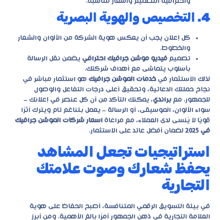
واحترافية التصميم وأسعار مناسبة.
4. التخصيص والهوية البصرية
كل إعلان يجب أن يعكس هوية الشركة من الألوان والشعار
والخطوط.
تصميم
فيديو موشن جرافيك احترافي
يضمن نقل الرسالة
بأسلوب يتماشى مع أهداف شركتك.
لذلك الاستثمار في
خدمات الموشن جرافيك
هو استثمار مباشر في
نجاح حملتك الدعائية، وتحقيق أعلى درجات التفاعل والوصول
للجمهور. مع
براندي
، يمكنك التأكد من أن كل عنصر في إعلانك –
سواء الألوان، الموسيقى، أو الرسالة – يعمل بتناغم تام ويترك أثرًا
قويًا لا يُنسى لدى العملاء، مع مراعاة
اسعار شركات الموشن جرافيك
في 2025
لضمان أفضل عائد على الاستثمار.
استراتيجيات تجعل المشاهد
يحفظ شعارك وصوت علامتك
التجارية
في بيئة التسويق الرقمي المتنافسة، أصبح الحفاظ على هوية
العلامة التجارية في ذهن الجمهور أمرًا بالغ الأهمية. ومن أبرز