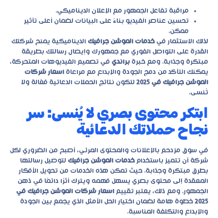
مراقبة تفاعل الجمهور مع الإعلان الديناميكي.
تحسين عناصر الفيديو بناءً على البيانات لضمان أعلى تأثير
ممكن.
لذلك الاستثمار في
خدمات الموشن جرافيك
الديناميكية يمنح شركتك
القدرة على التواصل الفوري مع جمهورك وإيصال رسالتك بطريقة
مبتكرة وجذابة. ومع خبرة
براندي
في تصميم الفيديوهات المتحركة،
يمكنك التأكد من دمج الجودة والإبداع مع مراعاة
اسعار شركات
الموشن جرافيك في 2025
لتكون نتائج الحملات الدعائية فعّالة ولا
تُنسى.
ابتكر محتوى بصري لا يُنسى: سر
نجاح حملاتك الدعائية
في سوق مزدحم بالإعلانات والمحتوى المرئي، أصبح من الضروري لكل
شركة أن تتميز باستخدام
خدمات الموشن جرافيك
لتوصيل رسالتها
بطرق مبتكرة وجذابة. حيث تمكن هذه الخدمات من تحويل الأفكار
المعقدة إلى محتوى بصري يسهل فهمه ويترك أثرًا دائمًا في ذهن
الجمهور. ومع ذلك، يعتبر تقييم
اسعار شركات الموشن جرافيك في
2025
خطوة هامة لضمان اختيار الحل الأمثل الذي يجمع بين الجودة
والإبداع والتكلفة المناسبة.