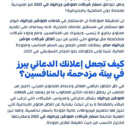
وهل تتوافق
اسعار شركات الموشن جرافيك في 2025
مع الميزانية
المتاحة دون التضحية بالاحترافية؟
إن الحقيقة المؤكدة أن الاستثمار في
خدمات الموشن جرافيك
اليوم
هو استثمار في مستقبل علامتك التجارية، لأنه يساعدك على تقديم
محتوى بصري لا يُنسى، ويميزك عن المنافسين. ومع وجود شركات
متخصصة مثل
براندي
التي تُعتبر من بين
أفضل شركات موشن
جرافيك مصر
، يمكنك ضمان الجمع بين السعر المناسب والجودة
العالية، لتبدأ أولى خطواتك نحو النجاح التسويقي في 2025.
كيف تجعل إعلانك الدعائي يبرز
في بيئة مزدحمة بالمنافسين؟
في ظل التطور الرقمي الهائل وازدحام المحتوى المرئي، أصبح من
الصعب أن يحقق إعلانك التأثير المطلوب ما لم يعتمد على
خدمات
الموشن جرافيك
بشكل احترافي ومدروس. الشركات التي ترغب في
البقاء بالمقدمة لا بد أن تبحث بعناية عن أفضل الحلول الإبداعية التي
تتيح لها تصميم فيديوهات عالية الجودة بأسعار تنافسية. وهنا تبرز
أهمية متابعة
اسعار شركات الموشن جرافيك في 2025
ومقارنتها
لاختيار الأنسب من حيث القيمة مقابل الجودة.