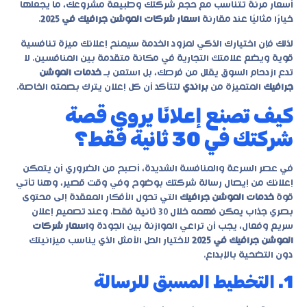
أسعار مرنة تتناسب مع حجم شركتك وطبيعة مشروعك، ما يجعلها
خيارًا مثاليًا عند مقارنة
اسعار شركات الموشن جرافيك في 2025
.
لذلك فإن اختيارك الذكي لمزود الخدمة سيمنح إعلانك ميزة تنافسية
قوية ويضع علامتك التجارية في مكانة متقدمة بين المنافسين. لا
تدع ازدحام السوق يقلل من فرصك، بل استعن بـ
خدمات الموشن
جرافيك
المتميزة من
براندي
لتتأكد أن كل إعلان يترك بصمته الخاصة.
كيف تصنع إعلانًا يروي قصة
شركتك في 30 ثانية فقط؟
في عصر السرعة والمنافسة الشديدة، أصبح من الضروري أن يتمكن
إعلانك من إيصال رسالة شركتك بوضوح وفي وقت قصير، وهنا تأتي
قوة
خدمات الموشن جرافيك
التي تحول الأفكار المعقدة إلى محتوى
بصري جذاب يمكن فهمه خلال 30 ثانية فقط. وعند تصميم إعلان
سريع وفعال، يجب أن تراعي الموازنة بين الجودة و
اسعار شركات
الموشن جرافيك في 2025
لاختيار الحل الأمثل الذي يناسب ميزانيتك
دون التضحية بالإبداع.
1. التخطيط المسبق للرسالة