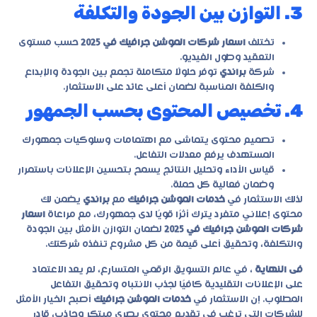
3. التوازن بين الجودة والتكلفة
تختلف
اسعار شركات الموشن جرافيك في 2025
حسب مستوى
التعقيد وطول الفيديو.
شركة
براندي
توفر حلولًا متكاملة تجمع بين الجودة والإبداع
والكلفة المناسبة لضمان أعلى عائد على الاستثمار.
4. تخصيص المحتوى بحسب الجمهور
تصميم محتوى يتماشى مع اهتمامات وسلوكيات جمهورك
المستهدف يرفع معدلات التفاعل.
قياس الأداء وتحليل النتائج يسمح بتحسين الإعلانات باستمرار
وضمان فعالية كل حملة.
لذلك الاستثمار في
خدمات الموشن جرافيك
مع
براندي
يضمن لك
محتوى إعلاني متفرد يترك أثرًا قويًا لدى جمهورك، مع مراعاة
اسعار
شركات الموشن جرافيك في 2025
لضمان التوازن الأمثل بين الجودة
والتكلفة، وتحقيق أعلى قيمة من كل مشروع تنفذه شركتك.
فى النهاية
، في عالم التسويق الرقمي المتسارع، لم يعد الاعتماد
على الإعلانات التقليدية كافيًا لجذب الانتباه وتحقيق التفاعل
المطلوب. إن الاستثمار في
خدمات الموشن جرافيك
أصبح الخيار الأمثل
للشركات التي ترغب في تقديم محتوى بصري مبتكر وجاذب، قادر