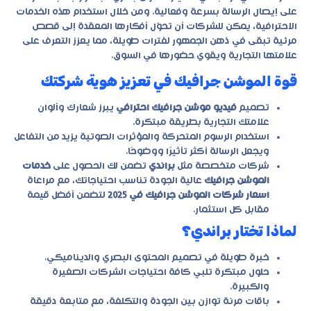
على إيصال الرسالة بسرعة وفعالية. ومن خلال استخدام هذه الخدمات
الاحترافية، يمكن للشركات أن تحوّل أفكارها المعقدة إلى قصص
مرئية تبقى في ذهن الجمهور لفترات طويلة، مما يعزز التعرف على
علامتها التجارية ويقوي حضورها في السوق.
قوة الموشن جرافيك في تعزيز هوية شركتك
تصميم
فيديو موشن جرافيك احترافي
يبرز شعارك وألوان
علامتك التجارية بطريقة مبتكرة.
استخدام الرسوم المتحركة والمؤثرات الصوتية يزيد من التفاعل
ويجعل الرسالة أكثر تأثيرًا ووضوحًا.
شركات متخصصة مثل
براندي
تضمن لك الحصول على
خدمات
الموشن جرافيك
عالية الجودة تناسب احتياجاتك، مع مراعاة
اسعار شركات الموشن جرافيك في 2025
لتضمن أفضل قيمة
مقابل كل استثمار.
لماذا تختار براندي؟
خبرة طويلة في تصميم المحتوى البصري والديناميكي.
حلول مبتكرة تلبي كافة احتياجات الشركات الصغيرة
والكبيرة.
باقات مرنة توازن بين الجودة والتكلفة، مع متابعة دقيقة