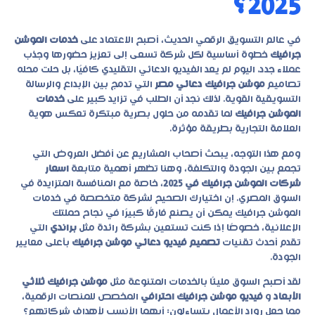
2025؟
في عالم التسويق الرقمي الحديث، أصبح الاعتماد على
خدمات الموشن
جرافيك
خطوة أساسية لكل شركة تسعى إلى تعزيز حضورها وجذب
عملاء جدد. اليوم لم يعد الفيديو الدعائي التقليدي كافيًا، بل حلت محله
تصاميم
موشن جرافيك دعائي مصر
التي تدمج بين الإبداع والرسالة
التسويقية القوية. لذلك نجد أن الطلب في تزايد كبير على
خدمات
الموشن جرافيك
لما تقدمه من حلول بصرية مبتكرة تعكس هوية
العلامة التجارية بطريقة مؤثرة.
ومع هذا التوجه، يبحث أصحاب المشاريع عن أفضل العروض التي
تجمع بين الجودة والتكلفة، وهنا تظهر أهمية متابعة
اسعار
شركات الموشن جرافيك في 2025
، خاصة مع المنافسة المتزايدة في
السوق المصري. إن اختيارك الصحيح لشركة متخصصة في
خدمات
الموشن جرافيك
يمكن أن يصنع فارقًا كبيرًا في نجاح حملتك
الإعلانية، خصوصًا إذا كنت تستعين بشركة رائدة مثل
براندي
التي
تقدم أحدث تقنيات
تصميم فيديو دعائي موشن جرافيك
بأعلى معايير
الجودة.
لقد أصبح السوق مليئًا بالخدمات المتنوعة مثل
موشن جرافيك ثلاثي
الأبعاد
و
فيديو موشن جرافيك احترافي
المخصص للمنصات الرقمية،
مما جعل رواد الأعمال يتساءلون: أيهما الأنسب لأهداف شركاتهم؟