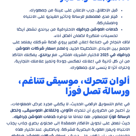
قبل الإطلاق، جرب الإعلان على عينة من جمهورك.
قيّم مدى فهمهم للرسالة وتأثير الفيديو على الانتباه
والمشاركة.
خدمات الموشن جرافيك
الاحترافية من
براندي
تشمل أيضًا
تحسينات متكررة لضمان أفضل أداء.
لذلك النجاح في صناعة إعلان قصير يروي قصة شركتك يعتمد على
الجمع بين الإبداع، التخطيط الجيد، وفهم
اسعار شركات الموشن
جرافيك في 2025
لاختيار الشريك المثالي. مع
براندي
، يمكنك التأكد
من أن كل ثانية في إعلانك تعكس جودة وتميز علامتك التجارية،
وتترك أثرًا لا يُنسى لدى جمهورك.
ألوان تتحرك، موسيقى تتناغم،
ورسالة تصل فورًا
في عالم التسويق الرقمي الحديث، لا يكفي مجرد عرض المعلومات،
بل أصبح من الضروري أن تتحرك
الألوان، وتتفاعل الموسيقى، وتصل
الرسالة فورًا
للجمهور. هذا تمامًا ما توفره
خدمات الموشن جرافيك
،
حيث تعمل على تحويل الأفكار المعقدة إلى محتوى بصري جذاب يجذب
الانتباه ويعزز الهوية البصرية للشركة. وبالطبع، عند اختيار هذه