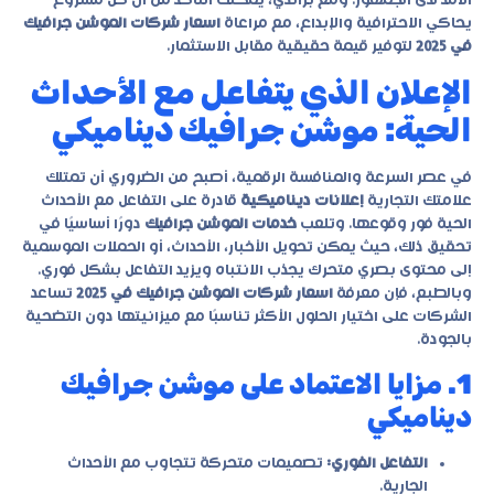
الأمد لدى الجمهور. ومع
براندي
، يمكنك التأكد من أن كل مشروع
يحاكي الاحترافية والإبداع، مع مراعاة
اسعار شركات الموشن جرافيك
في 2025
لتوفير قيمة حقيقية مقابل الاستثمار.
الإعلان الذي يتفاعل مع الأحداث
الحية: موشن جرافيك ديناميكي
في عصر السرعة والمنافسة الرقمية، أصبح من الضروري أن تمتلك
علامتك التجارية
إعلانات ديناميكية
قادرة على التفاعل مع الأحداث
الحية فور وقوعها. وتلعب
خدمات الموشن جرافيك
دورًا أساسيًا في
تحقيق ذلك، حيث يمكن تحويل الأخبار، الأحداث، أو الحملات الموسمية
إلى محتوى بصري متحرك يجذب الانتباه ويزيد التفاعل بشكل فوري.
وبالطبع، فإن معرفة
اسعار شركات الموشن جرافيك في 2025
تساعد
الشركات على اختيار الحلول الأكثر تناسبًا مع ميزانيتها دون التضحية
بالجودة.
1. مزايا الاعتماد على موشن جرافيك
ديناميكي
التفاعل الفوري:
تصميمات متحركة تتجاوب مع الأحداث
الجارية.