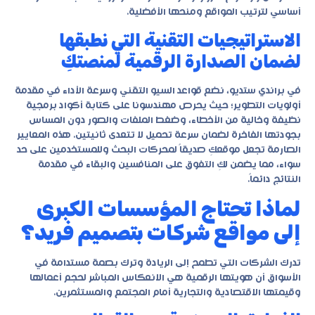
أساسي لترتيب المواقع ومنحها الأفضلية.
الاستراتيجيات التقنية التي نطبقها
لضمان الصدارة الرقمية لمنصتكِ
في براندي ستديو، نضع قواعد السيو التقني وسرعة الأداء في مقدمة
أولويات التطوير؛ حيث يحرص مهندسونا على كتابة أكواد برمجية
نظيفة وخالية من الأخطاء، وضغط الملفات والصور دون المساس
بجودتها الفاخرة لضمان سرعة تحميل لا تتعدى ثانيتين. هذه المعايير
الصارمة تجعل موقعكِ صديقاً لمحركات البحث وللمستخدمين على حد
سواء، مما يضمن لكِ التفوق على المنافسين والبقاء في مقدمة
النتائج دائماً.
لماذا تحتاج المؤسسات الكبرى
إلى مواقع شركات بتصميم فريد؟
تدرك الشركات التي تطمح إلى الريادة وترك بصمة مستدامة في
الأسواق أن هويتها الرقمية هي الانعكاس المباشر لحجم أعمالها
وقيمتها الاقتصادية والتجارية أمام المجتمع والمستثمرين.