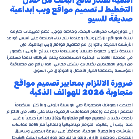
أهمية تصدر نتائج البحث من خلال
التخطيط لـ تصميم مواقع ويب إبداعية
صديقة للسيو
إن خوارزميات محركات البحث، وخاصة جوجل، تضع تقييمات صارمة
لبنية المواقع الإلكترونية؛ وعندما يتم بناء المنصة على أسس قواعد
الأرشفة الحديثة بالتوازي مع
تصميم مواقع ويب إبداعية
، فإن
النتيجة تكون صعوداً طبيعياً ومستداماً نحو النتائج الأولى. الظهور
في مقدمة الكلمات البحثية المستهدفة يمنح شركتكِ تدفقاً مستمراً
من الزوار المهتمين بخدماتكِ بشكل مجاني، مما يرفع من مصداقية
المؤسسة بصفتها الخيار الأفضل والموثوق في السوق.
ضرورة الالتزام بمعايير تصميم مواقع
متجاوبة 2026 للهواتف الذكية
أصبحت الهواتف المحمولة هي الوسيلة الأولى والأكثر استخداماً
لتصفح الإنترنت وإتمام المعاملات الرقمية؛ بناءً على ذلك، فإن الالتزام
بأحدث تقنيات
تصميم مواقع متجاوبة 2026
يعد أمراً حتمياً لا غنى
عنه. يجب أن يتكيف الموقع ديناميكياً وتلقائياً مع كافة مقاسات
الشاشات والأجهزة اللوحية، محافظاً على سرعة التحميل وتناسق
النصوص ووضوح الأزرار، وهو ما تفرضه خوارزميات البحث كشرط