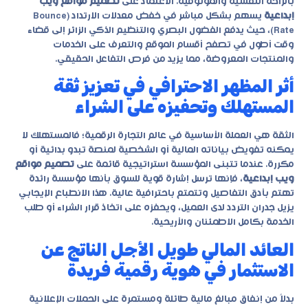
بالراحة النفسية والموثوقية. الاعتماد على
تصميم مواقع ويب
إبداعية
يسهم بشكل مباشر في خفض معدلات الارتداد (Bounce
Rate)، حيث يدفع الفضول البصري والتنظيم الذكي الزائر إلى قضاء
وقت أطول في تصفح أقسام الموقع والتعرف على الخدمات
والمنتجات المعروضة، مما يزيد من فرص التفاعل الحقيقي.
أثر المظهر الاحترافي في تعزيز ثقة
المستهلك وتحفيزه على الشراء
الثقة هي العملة الأساسية في عالم التجارة الرقمية؛ فالمستهلك لا
يمكنه تفويض بياناته المالية أو الشخصية لمنصة تبدو بدائية أو
مكررة. عندما تتبنى المؤسسة استراتيجية قائمة على
تصميم مواقع
ويب إبداعية
، فإنها ترسل إشارة قوية للسوق بأنها مؤسسة رائدة
تهتم بأدق التفاصيل وتتمتع باحترافية عالية. هذا الانطباع الإيجابي
يزيل جدران التردد لدى العميل، ويحفزه على اتخاذ قرار الشراء أو طلب
الخدمة بكامل الاطمئنان والأريحية.
العائد المالي طويل الأجل الناتج عن
الاستثمار في هوية رقمية فريدة
بدلاً من إنفاق مبالغ مالية طائلة ومستمرة على الحملات الإعلانية