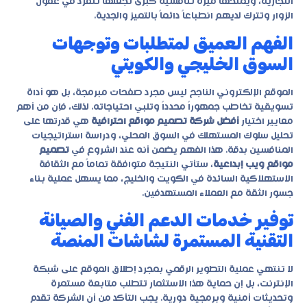
التجارية، ويمنحها ميزة تنافسية كبرى تجعلها تنفرد في عقول
الزوار وتترك لديهم انطباعاً دائماً بالتميز والجدية.
الفهم العميق لمتطلبات وتوجهات
السوق الخليجي والكويتي
الموقع الإلكتروني الناجح ليس مجرد صفحات مبرمجة، بل هو أداة
تسويقية تخاطب جمهوراً محدداً وتلبي احتياجاته. لذلك، فإن من أهم
معايير اختيار
أفضل شركة تصميم مواقع احترافية
هي قدرتها على
تحليل سلوك المستهلك في السوق المحلي، ودراسة استراتيجيات
المنافسين بدقة. هذا الفهم يضمن أنه عند الشروع في
تصميم
مواقع ويب إبداعية
، ستأتي النتيجة متوافقة تماماً مع الثقافة
الاستهلاكية السائدة في الكويت والخليج، مما يسهل عملية بناء
جسور الثقة مع العملاء المستهدفين.
توفير خدمات الدعم الفني والصيانة
التقنية المستمرة لشاشات المنصة
لا تنتهي عملية التطوير الرقمي بمجرد إطلاق الموقع على شبكة
الإنترنت، بل إن حماية هذا الاستثمار تتطلب متابعة مستمرة
وتحديثات أمنية وبرمجية دورية. يجب التأكد من أن الشركة تقدم