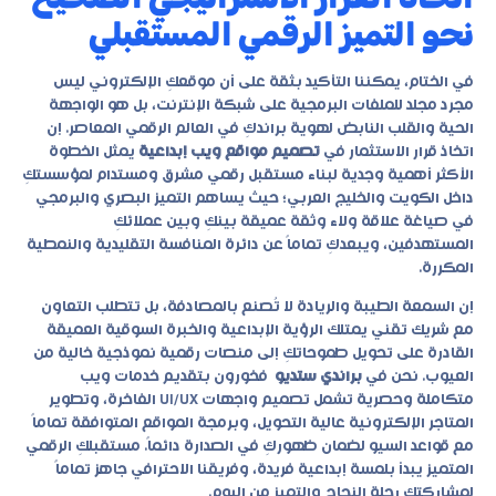
نحو التميز الرقمي المستقبلي
في الختام، يمكننا التأكيد بثقة على أن موقعكِ الإلكتروني ليس
مجرد مجلد للملفات البرمجية على شبكة الإنترنت، بل هو الواجهة
الحية والقلب النابض لهوية براندكِ في العالم الرقمي المعاصر. إن
اتخاذ قرار الاستثمار في
تصميم مواقع ويب إبداعية
يمثل الخطوة
الأكثر أهمية وجدية لبناء مستقبل رقمي مشرق ومستدام لمؤسستكِ
داخل الكويت والخليج العربي؛ حيث يساهم التميز البصري والبرمجي
في صياغة علاقة ولاء وثقة عميقة بينكِ وبين عملائكِ
المستهدفين، ويبعدكِ تماماً عن دائرة المنافسة التقليدية والنمطية
المكررة.
إن السمعة الطيبة والريادة لا تُصنع بالمصادفة، بل تتطلب التعاون
مع شريك تقني يمتلك الرؤية الإبداعية والخبرة السوقية العميقة
القادرة على تحويل طموحاتكِ إلى منصات رقمية نموذجية خالية من
العيوب. نحن في
براندي ستديو
فخورون بتقديم خدمات ويب
متكاملة وحصرية تشمل تصميم واجهات UI/UX الفاخرة، وتطوير
المتاجر الإلكترونية عالية التحويل، وبرمجة المواقع المتوافقة تماماً
مع قواعد السيو لضمان ظهوركِ في الصدارة دائماً. مستقبلكِ الرقمي
المتميز يبدأ بلمسة إبداعية فريدة، وفريقنا الاحترافي جاهز تماماً
لمشاركتكِ رحلة النجاح والتميز من اليوم.