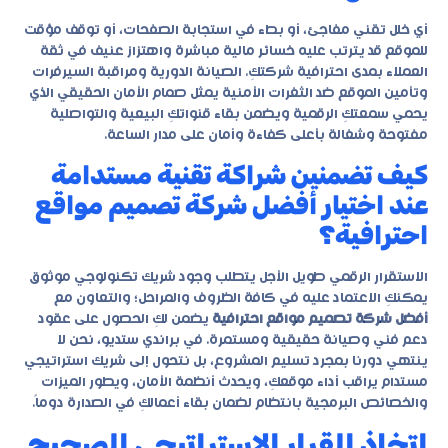
أي خلل تقني مفاجئ، أو بطء في استجابة الصفحات، أو توقف مؤقت
للموقع قد يترتب عليه خسائر مالية مباشرة واهتزاز عنيف في ثقة
العملاء بمدى احترافية شركتكِ. الصيانة الدورية ومراقبة السيرفرات
وتأمين الموقع ضد الثغرات الأمنية يمثل صمام الأمان الحقيقي الذي
يحمي سمعتكِ الرقمية ويضمن بقاء قنواتكِ البيعية والتواصلية
مفتوحة وشغالة بأعلى كفاءة وأمان على مدار الساعة.
كيف تضمنين شراكة تقنية مستدامة
عند اختيار أفضل شركة تصميم مواقع
احترافية؟
الاستقرار الرقمي طويل الأجل يتطلب وجود شريك تكنولوجي موثوق
يمكنكِ الاعتماد عليه في كافة الظروف والمراحل؛ والتعاون مع
أفضل شركة تصميم مواقع احترافية
يضمن لكِ الحصول على عقود
دعم فني وصيانة حقيقية ومستمرة. في
براندي ستديو
، نحن لا
ينتهي دورنا بمجرد تسليم المشروع، بل نتحول إلى شريك استراتيجي
مستدام يراقب أداء موقعكِ، ويحدث أنظمة الأمان، ويطور الميزات
والخصائص البرمجية بانتظام لضمان بقاء أعمالكِ في الصدارة دوماً.
اتخاذ القرار الاستراتيجي الصحيح