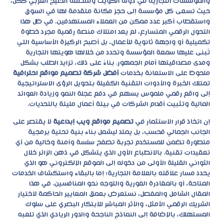
والمؤسسات التجارية في دولة الكويت ومنطقة الخليج العربي ككل،
حيث تسعى كل مؤسسة إلى حجز مكانة متقدمة لها في السوق
واستقطاب أكبر عدد ممكن من العملاء المستهدفين. في ظل هذا
التحول الرقمي المتسارع، لم يعد امتلاك منصة رقمية مجرد خطوة
تكميلية أو واجهة ثانوية للأعمال، بل أصبح الركيزة الأساسية التي
تُبنى عليها سمعة المؤسسة وتحدد من خلالها هويتها التجارية
ومدى مصداقيتها أمام الجمهور. بناءً على ذلك، تزايد الطلب بشكل
ملحوظ على الاستعانة بخدمات
أفضل شركة تصميم مواقع احترافية
تمتلك الخبرة والأدوات التقنية الكفيلة بتحويل الرؤى الاستراتيجية
إلى واقع رقمي ملموس يسهم في دفع عجلة النمو وزيادة العوائد
المالية وتثبيت أقدام الشركات في بيئة أعمال مليئة بالتحديات.
إن اتخاذ قرار الاستثمار في
تصميم مواقع ويب إبداعية
لا يقتصر على
الجانب الجمالي فحسب، بل يمتد ليشمل بناء بنية تحتية برمجية
متطورة تضمن للمستخدم تجربة تصفح سلسة وآمنة وخالية من أي
تعقيدات تقنية. بالانطباع الأول الذي يتشكل في ذهن الزائر خلال
الثواني القليلة الأولى من دخوله إلى الموقع الإلكتروني هو الذي
يحدد مسار علاقته بالعلامة التجارية؛ إما بالبقاء واستكشاف الخدمات
المتاحة، أو بالمغادرة الفورية والتوجه نحو المنافسين. في هذا
المقال الشامل والمفصل، نستعرض بعمق المعايير الحاكمة لاختيار
الشريك الرقمي الأمثل، والأثر المباشر للابتكار البصري على سلوك
المستهلك، بالإضافة إلى النماذج الناجحة والدور الريادي الذي تلعبه