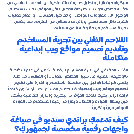
سيكولوجية الزائر وتحليل خطواته التصفحية. إن الهدف الأساسي من
هذا التخصص هو تبسيط رحلة العميل داخل الموقع، بحيث يستطيع
الوصول إلى معلومات التواصل، أو تفاصيل الخدمات، أو إتمام عمليات
الشراء بأقل جهد ذهني وبأقل عدد ممكن من النقرات، مما يضمن
تجربة مستخدم مريحة وخالية من التعقيد.
التلاحم التقني بين تجربة المستخدم
وتقديم تصميم مواقع ويب إبداعية
متكاملة
الذكاء الحقيقي في إدارة المشاريع الرقمية يكمن في عدم التضحية
بالوظيفة التقنية في سبيل المظهر الجمالي، أو العكس. من هنا،
يتجلى الارتباط الوثيق بين هندسة الاستخدام والقدرة على تقديم
تصميم مواقع ويب إبداعية
؛ فالتصميم المبتكر يجب أن يكون خادماً
لراحة الزائر، بحيث تندمج المؤثرات البصرية والأزرار التفاعلية بشكل
مرن يسهل القراءة والتنقل، ويعزز من رغبة المستخدم في العودة
للموقع مراراً وتكراراً.
كيف تدعمكِ براندي ستديو في صياغة
واجهات رقمية مخصصة لجمهوركِ؟