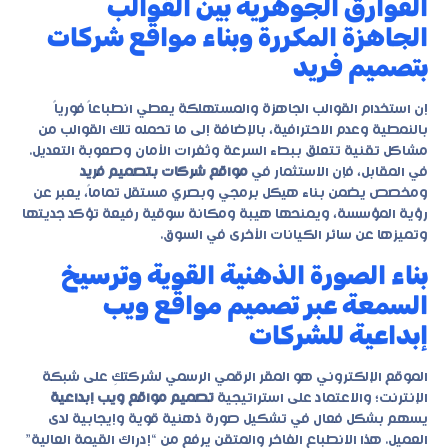
الفوارق الجوهرية بين القوالب
الجاهزة المكررة وبناء مواقع شركات
بتصميم فريد
إن استخدام القوالب الجاهزة والمستهلكة يعطي انطباعاً فورياً
بالنمطية وعدم الاحترافية، بالإضافة إلى ما تحمله تلك القوالب من
مشاكل تقنية تتعلق ببطء السرعة وثغرات الأمان وصعوبة التعديل.
في المقابل، فإن الاستثمار في
مواقع شركات بتصميم فريد
ومخصص يضمن بناء هيكل برمجي وبصري مستقل تماماً، يعبر عن
رؤية المؤسسة، ويمنحها هيبة ومكانة سوقية رفيعة تؤكد جديتها
وتميزها عن سائر الكيانات الأخرى في السوق.
بناء الصورة الذهنية القوية وترسيخ
السمعة عبر تصميم مواقع ويب
إبداعية للشركات
الموقع الإلكتروني هو المقر الرقمي الرسمي لشركتكِ على شبكة
الإنترنت؛ والاعتماد على استراتيجية
تصميم مواقع ويب إبداعية
يسهم بشكل فعال في تشكيل صورة ذهنية قوية وإيجابية لدى
العميل. هذا الانطباع الفاخر والمتقن يرفع من “إدراك القيمة العالية”