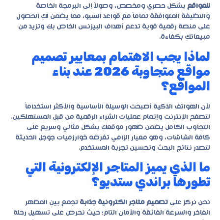
للمواقع
بشكل حصري ومخصص، وصولاً إلى البرمجة الخاصة
والنظيفة المتوافقة تماماً مع قواعد السيو، مما يضمن لكِ الحصول
على منصة رقمية قوية تدعم أهداف البيزنس الخاص بكِ وتزيد من
مبيعاتكِ بكفاءة.
لماذا يجب الاهتمام بمعايير تصميم
مواقع متجاوبة 2026 عند بناء
المواقع؟
لأن الهواتف الذكية أصبحت الوسيلة الأساسية والأكثر استخداماً
لتصفح الإنترنت وإتمام عمليات الشراء الرقمية من قبل المستهلكين.
التجاوب الكامل يضمن ظهور موقعكِ بشكل مثالي وسريع على
كافة الشاشات، وهو معيار إلزامي تفرضه خوارزميات جوجل الحديثة
لتصدر نتائج البحث وتحسين تجربة المستخدم.
ما الذي يميز المتاجر الإلكترونية التي
تطورها براندي ستديو؟
نحن نركز على
تصميم متاجر الكترونية جذابة
تجمع بين المظهر
الفاخر والسرعة الفائقة والأمان التام؛ حيث نحرص على تسهيل رحلة