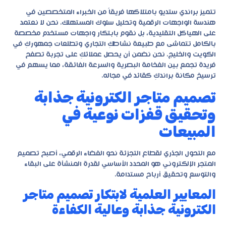
تتميز
براندي ستديو
بامتلاكها فريقاً من الخبراء المتخصصين في
هندسة الواجهات الرقمية وتحليل سلوك المستهلك. نحن لا نعتمد
على الهياكل التقليدية، بل نقوم بابتكار واجهات مستخدم مخصصة
بالكامل تتماشى مع طبيعة نشاطكِ التجاري وتطلعات جمهوركِ في
الكويت والخليج. نحن نضمن أن يحصل عملائكِ على تجربة تصفح
فريدة تجمع بين الفخامة البصرية والسرعة الفائقة، مما يسهم في
ترسيخ مكانة براندكِ كقائد في مجاله.
تصميم متاجر الكترونية جذابة
وتحقيق قفزات نوعية في
المبيعات
مع التحول الجذري لقطاع التجزئة نحو الفضاء الرقمي، أصبح تصميم
المتجر الإلكتروني هو المحدد الأساسي لقدرة المنشأة على البقاء
والتوسع وتحقيق أرباح مستدامة.
المعايير العلمية لابتكار تصميم متاجر
الكترونية جذابة وعالية الكفاءة