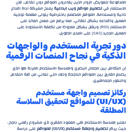
المدفوعة لتعويض الزوار الذين يغادرون الموقع دون تفاعل، فإن
الاستثمار في
تصميم مواقع ويب إبداعية
يمنح الشركة أداة إقناع
ذاتية ومستدامة. الموقع المصمم باحترافية يتولى مهمة توجيه
العميل وإقناعه بشكل تلقائي، مما يرفع من معدل العائد على
الاستثمار (ROI) ويقلل بشكل ملحوظ من تكلفة الاستحواذ على
العميل الجديد (CAC) على المدى الطويل.
دور تجربة المستخدم والواجهات
الذكية في نجاح المنصات الرقمية
إن التكامل بين الجمال البصري وهندسة الاستخدام المرنة هو الذي
يصنع الفارق بين المواقع الناجحة وتلك التي تعاني من قلة التفاعل
والنفور الجماهيري.
ركائز تصميم واجهة مستخدم
(UI/UX) للمواقع لتحقيق السلاسة
المطلقة
تعتبر هندسة الاستخدام هي العمود الفقري لأي مشروع رقمي ناجح،
حيث يركز
تصميم واجهة مستخدم (UI/UX) للمواقع
على دراسة