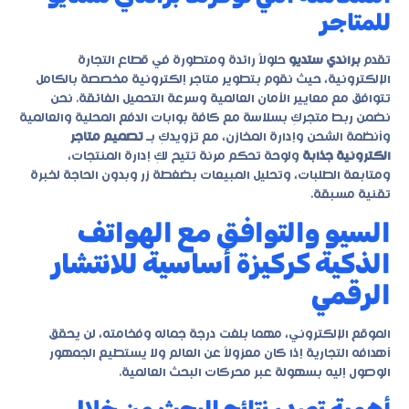
للمتاجر
تقدم
براندي ستديو
حلولاً رائدة ومتطورة في قطاع التجارة
الإلكترونية، حيث نقوم بتطوير متاجر إلكترونية مخصصة بالكامل
تتوافق مع معايير الأمان العالمية وسرعة التحميل الفائقة. نحن
نضمن ربط متجركِ بسلاسة مع كافة بوابات الدفع المحلية والعالمية
وأنظمة الشحن وإدارة المخازن، مع تزويدكِ بـ
تصميم متاجر
الكترونية جذابة
ولوحة تحكم مرنة تتيح لكِ إدارة المنتجات،
ومتابعة الطلبات، وتحليل المبيعات بضغطة زر وبدون الحاجة لخبرة
تقنية مسبقة.
السيو والتوافق مع الهواتف
الذكية كركيزة أساسية للانتشار
الرقمي
الموقع الإلكتروني، مهما بلغت درجة جماله وفخامته، لن يحقق
أهدافه التجارية إذا كان معزولاً عن العالم ولا يستطيع الجمهور
الوصول إليه بسهولة عبر محركات البحث العالمية.