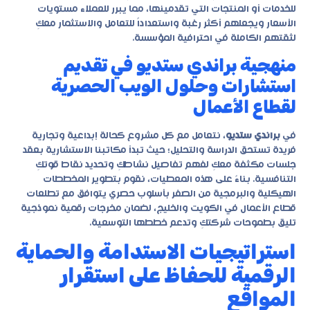
للخدمات أو المنتجات التي تقدمينها، مما يبرر للعملاء مستويات
الأسعار ويجعلهم أكثر رغبة واستعداداً للتعامل والاستثمار معكِ
لثقتهم الكاملة في احترافية المؤسسة.
منهجية براندي ستديو في تقديم
استشارات وحلول الويب الحصرية
لقطاع الأعمال
في
براندي ستديو
، نتعامل مع كل مشروع كحالة إبداعية وتجارية
فريدة تستحق الدراسة والتحليل؛ حيث تبدأ مكاتبنا الاستشارية بعقد
جلسات مكثفة معكِ لفهم تفاصيل نشاطكِ وتحديد نقاط قوتكِ
التنافسية. بناءً على هذه المعطيات، نقوم بتطوير المخططات
الهيكلية والبرمجية من الصفر بأسلوب حصري يتوافق مع تطلعات
قطاع الأعمال في الكويت والخليج، لضمان مخرجات رقمية نموذجية
تليق بطموحات شركتكِ وتدعم خططها التوسعية.
استراتيجيات الاستدامة والحماية
الرقمية للحفاظ على استقرار
المواقع