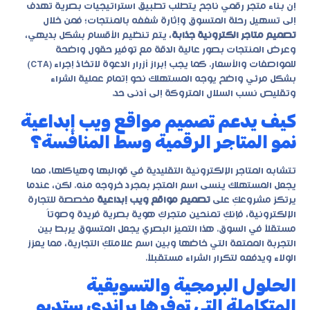
إن بناء متجر رقمي ناجح يتطلب تطبيق استراتيجيات بصرية تهدف
إلى تسهيل رحلة المتسوق وإثارة شغفه بالمنتجات؛ فمن خلال
تصميم متاجر الكترونية جذابة
، يتم تنظيم الأقسام بشكل بديهي،
وعرض المنتجات بصور عالية الدقة مع توفير حقول واضحة
للمواصفات والأسعار. كما يجب إبراز أزرار الدعوة لاتخاذ إجراء (CTA)
بشكل مرئي واضح يوجه المستهلك نحو إتمام عملية الشراء
وتقليص نسب السلال المتروكة إلى أدنى حد.
كيف يدعم تصميم مواقع ويب إبداعية
نمو المتاجر الرقمية وسط المنافسة؟
تتشابه المتاجر الإلكترونية التقليدية في قوالبها وهياكلها، مما
يجعل المستهلك ينسى اسم المتجر بمجرد خروجه منه. لكن، عندما
يرتكز مشروعكِ على
تصميم مواقع ويب إبداعية
مخصصة للتجارة
الإلكترونية، فإنكِ تمنحين متجركِ هوية بصرية فريدة وصوتاً
مستقلاً في السوق. هذا التميز البصري يجعل المتسوق يربط بين
التجربة الممتعة التي خاضها وبين اسم علامتكِ التجارية، مما يعزز
الولاء ويدفعه لتكرار الشراء مستقبلاً.
الحلول البرمجية والتسويقية
المتكاملة التي توفرها براندي ستديو