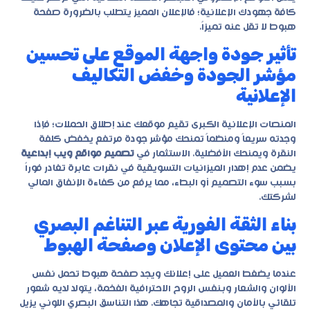
كافة جهودك الإعلانية؛ فالإعلان المميز يتطلب بالضرورة صفحة
هبوط لا تقل عنه تميزاً.
تأثير جودة واجهة الموقع على تحسين
مؤشر الجودة وخفض التكاليف
الإعلانية
المنصات الإعلانية الكبرى تقيم موقعك عند إطلاق الحملات؛ فإذا
وجدته سريعاً ومنظماً تمنحك مؤشر جودة مرتفع يخفض كلفة
النقرة ويمنحك الأفضلية. الاستثمار في
تصميم مواقع ويب إبداعية
يضمن عدم إهدار الميزانيات التسويقية في نقرات عابرة تغادر فوراً
بسبب سوء التصميم أو البطء، مما يرفع من كفاءة الإنفاق المالي
لشركتك.
بناء الثقة الفورية عبر التناغم البصري
بين محتوى الإعلان وصفحة الهبوط
عندما يضغط العميل على إعلانك ويجد صفحة هبوط تحمل نفس
الألوان والشعار وبنفس الروح الاحترافية الفخمة، يتولد لديه شعور
تلقائي بالأمان والمصداقية تجاهك. هذا التناسق البصري اللوني يزيل