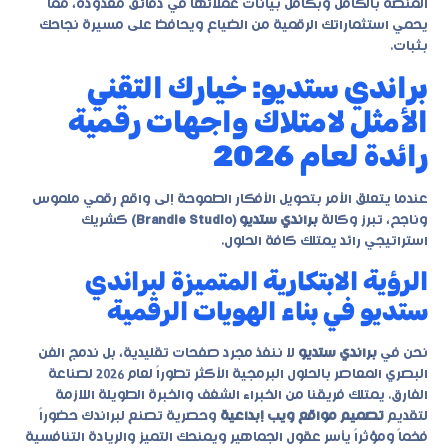
المنصة بالكامل وبكامل بيانات عملائها في دقائق معدودة، مما
يحمي استثماراتك الرقمية من الضياع ويحافظ على مسيرة نجاحك
بثبات.
براندي ستديو: خيارك التقني
الأمثل لامتلاك واجهات رقمية
رائدة لعام 2026
عندما يتعلق الأمر بتحويل الأفكار الطموحة إلى واقع رقمي ملموس
وناجح، تبرز وكالة
براندي ستديو (Brandie Studio)
كشريك
استراتيجي رائد يمتلك كافة الحلول.
الرؤية الابتكارية المتميزة لبراندي
ستديو في بناء الهويات الرقمية
نحن في
براندي ستديو
لا ننفذ مجرد صفحات تقليدية، بل ندمج الفن
البصري المعاصر بالحلول البرمجية الأكثر تطوراً لعام 2026 لصناعة
الفارق. يمتلك فريقنا من الخبراء الشغف والخبرة الطويلة اللازمة
لتقديم
تصميم مواقع ويب إبداعية
وحصرية تصنع لبراندك حضوراً
فخماً ومؤثراً يأسر عقول الجماهير ويمنحك التميز والريادة التنافسية