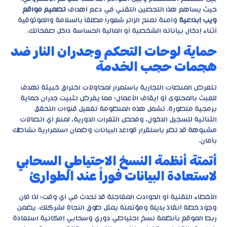
حيث يساهم هذا التحصين التقني في دعم أهداف
تصميم مواقع
ويب إبداعية
وآمنة تمنح الزائر شعوراً مطلقاً بالسلامة والموثوقية
أثناء إدخال بياناته الشخصية أو المالية الحساسة داخل صفحاتك.
حماية لوحات التحكم وجدران النار ضد
هجمات حجب الخدمة
تتعرض المنصات التجارية باستمرار لمحاولات اختراق خبيثة تهدف
للعبث بالمحتوى أو إيقاف الأعمال؛ مما يفرض تثبيت جدران حماية
برمجية متطورة. تشمل هذه المنظومة تفعيل قنوات التحقق
الثنائية لتسجيل الدخول، وفحص الثغرات الدورية، لمنع أي اتصالات
مشبوهة قد تضر باستقرار قواعد البيانات وضمان استمرارية نشاطك
بأمان.
أتمتة أنظمة النسخ الاحتياطي السحابي
لاستعادة البيانات فوراً عند الطوارئ
الأخطاء التقنية أو الحوادث المفاجئة قد تحدث في أي وقت؛ لذا فإن
وجود خطة إنقاذ بديلة ومؤتمتة يمثل طوق النجاة لشركتك. يضمن
ربط الموقع بأنظمة نسخ احتياطي دوري وسحابي إمكانية استعادة