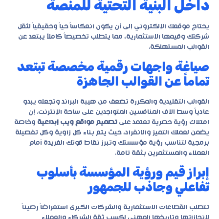
داخل البنية التحتية للمنصة
يحتاج موقعك الإلكتروني إلى أن يكون انعكاساً حياً وحقيقياً لثقل
شركتك وقيمها الاستثمارية، مما يتطلب تخصيصاً كاملاً يبتعد عن
القوالب المستهلكة.
صياغة واجهات رقمية مخصصة تبتعد
تماماً عن القوالب الجاهزة
القوالب التقليدية والمكررة تضعف من هيبة البراند وتجعله يبدو
عادياً وسط آلاف المنافسين المتواجدين على ساحة الإنترنت. إن
امتلاك رؤية حصرية تعتمد على
تصميم مواقع ويب إبداعية
وخاصة
يضمن لعملك التميز والانفراد، حيث يتم بناء كل زاوية وكل تفصيلة
برمجية لتناسب رؤية مؤسستك وتبرز نقاط قوتك الفريدة أمام
العملاء والمستثمرين بثقة تامة.
إبراز قيم ورؤية المؤسسة بأسلوب
تفاعلي وجاذب للجمهور
تتطلب القطاعات الاستثمارية والشركات الكبرى استعراضاً رصيناً
لإنجازاتها وتاريخها المهني لكسب ثقة الشركاء والعملاء