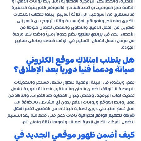
الداخلية، والخصائص البرمجية المطلوبة (مثل ربط بوابات الدفع، أو
أنظمة حجز المواعيد، أو تعدد اللغات)؛ فالمواقع التعريفية الصغيرة
قد تستغرق من أسبوعين إلى ثلاثة أسابيع، بينما تتطلب المنصات
الكبرى والمتاجر والمواقع المؤسسية وقتاً يتراوح بين شهر إلى
شهرين من العمل الدقيق والتطوير والفحص لضمان خلوها من
الأخطاء. نحن في
براندي ستديو
نضع جدولاً زمنياً واضحاً لكل مرحلة
من مراحل العمل لضمان التسليم في الوقت المحدد وبأعلى معايير
الجودة.
هل يتطلب امتلاك موقع الكتروني
صيانة ودعماً فنياً دورياً بعد الإطلاق؟
نعم، وبشدة؛ في البيئة الرقمية تتطور بشكل مستمر والتحديثات
البرمجية لا تتوقف لضمان الأمان والاستقرار. الصيانة الدورية تشمل
تحديث لغات البرمجة، وفحص جدران الحماية ضد الثغرات، والتأكد من
عمل روابط الموقع وبوابات الدفع بدون أي مشاكل، بالإضافة إلى
عمل نسخ احتياطي دوري لحماية البيانات من الفقدان. تقدم
أفضل
شركة تصميم مواقع احترافية
باقات دعم فني متكاملة بعد التسليم
لتضمن تفرغك الكامل لإدارة أعمالك ونموها بثقة وأمان تام.
كيف أضمن ظهور موقعي الجديد في