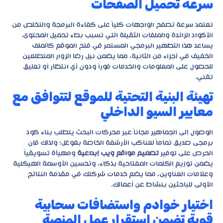
سرعة تحميل الصفحات
تعتمد سرعة تصفح الواجهات كلياً على كفاءة البرمجة والتخلص من
الأكواد الزائدة والملفات الثقيلة التي تسبب بطء تحميل المحتوى.
يساعد هذا التطهير البرمجي المستمر في فتح الموقع كالملف
الخفيف في أجزاء من الثانية، مما يضمن نيل رضا الزوار المتطلعين
للحصول على المعلومات والخدمات فوراً ودون أي انتظار أو تعليق
تقني.
تهيئة البنية التحتية للموقع لتتوافق مع
معايير السيو الداخلي
الوصول إلى الجماهير مجاناً عبر محركات البحث يتطلب بناء كود
برمجى صديق تماماً لعناكب الأرشفة الخاصة بغوغل؛ ولذلك فإن
الحرص على توفير
تصميم مواقع ويب إبداعية
ومهيأة تسويقياً
يضمن توزيع الكلمات المفتاحية بذكاء، وتحسين الأوسمة الهيكلية
وعلامات العناوين، مما يضع خدمات شركتك في مقدمة النتائج
الأولى للباحثين بنشاط عن أعمالك.
اختيار خوادم واستضافات سحابية
قوية تضمن استقرار عمل المنصة