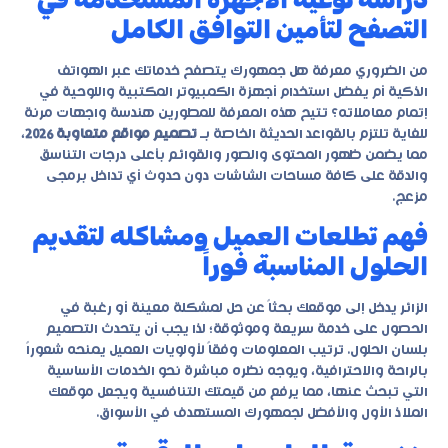
التصفح لتأمين التوافق الكامل
من الضروري معرفة هل جمهورك يتصفح خدماتك عبر الهواتف
الذكية أم يفضل استخدام أجهزة الكمبيوتر المكتبية واللوحية في
إتمام معاملاته؟ تتيح هذه المعرفة للمطورين هندسة واجهات مرنة
للغاية تلتزم بالقواعد الحديثة الخاصة بـ
تصميم مواقع متعاوبة 2026
،
مما يضمن ظهور المحتوى والصور والقوائم بأعلى درجات التناسق
والدقة على كافة مساحات الشاشات دون حدوث أي تداخل برمجى
مزعج.
فهم تطلعات العميل ومشاكله لتقديم
الحلول المناسبة فوراً
الزائر يدخل إلى موقعك بحثاً عن حل لمشكلة معينة أو رغبة في
الحصول على خدمة سريعة وموثوقة؛ لذا يجب أن يتحدث التصميم
بلسان الحلول. ترتيب المعلومات وفقاً لأولويات العميل يمنحه شعوراً
بالراحة والاحترافية، ويوجه نظره مباشرة نحو الخدمات الأساسية
التي تبحث عنها، مما يرفع من قيمتك التنافسية ويجعل موقعك
الملاذ الأول والأفضل لجمهورك المستهدف في الأسواق.