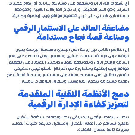
أي شكوك لدى الزائر ويشجعه على مشاركة بياناته أو إتمام عمليات
الشراء، وهو السر الحقيقي وراء نجاح الماركات الكبرى وتفوقها
الاستثماري المبني على تبني
تصميم مواقع ويب إبداعية
وجاذبة.
مضاعفة العائد على الاستثمار الرقمي
وصناعة قصة نجاح مستدامة
إن التناغم الكامل بين روعة الفن البصري وسلاسة البرمجة يحول
موقعك إلى موظف مبيعات عبقري ومستمر يعمل لصالحك على مدار
الساعة لإقناع الزوار وتحويلهم لعملاء دائمين. الاعتماد على
تصميم
مواقع ويب إبداعية
ومتجاورة هو المرتكز الاستراتيجي الحقيقي
لضمان تحقيق أعلى معدلات العائد على الاستثمار وصناعة قصة نجاح
رقمية مستدامة تتحدى المنافسين وتتجاوز التوقعات بامتياز.
دمج الأنظمة التقنية المتقدمة
لتعزيز كفاءة الإدارة الرقمية
يتطلب التواجد الرقمي الاحترافي ربط الواجهات بأنظمة تشغيل
داخلية تساهم في أتمتة الأعمال، وتسهيل متابعة طلبات العملاء
بمرونة تامة لضمان الكفاءة.