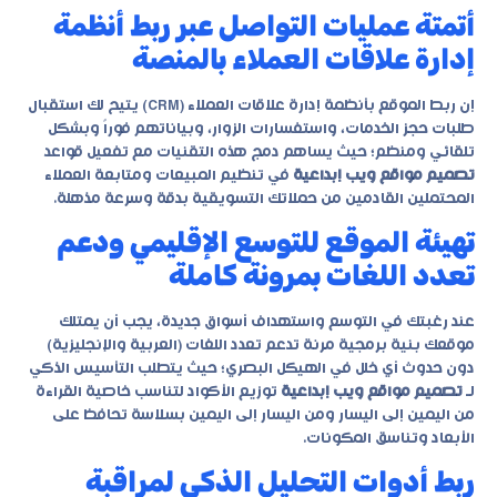
أتمتة عمليات التواصل عبر ربط أنظمة
إدارة علاقات العملاء بالمنصة
إن ربط الموقع بأنظمة إدارة علاقات العملاء (CRM) يتيح لك استقبال
طلبات حجز الخدمات، واستفسارات الزوار، وبياناتهم فوراً وبشكل
تلقائي ومنظم؛ حيث يساهم دمج هذه التقنيات مع تفعيل قواعد
تصميم مواقع ويب إبداعية
في تنظيم المبيعات ومتابعة العملاء
المحتملين القادمين من حملاتك التسويقية بدقة وسرعة مذهلة.
تهيئة الموقع للتوسع الإقليمي ودعم
تعدد اللغات بمرونة كاملة
عند رغبتك في التوسع واستهداف أسواق جديدة، يجب أن يمتلك
موقعك بنية برمجية مرنة تدعم تعدد اللغات (العربية والإنجليزية)
دون حدوث أي خلل في الهيكل البصري؛ حيث يتطلب التأسيس الذكي
لـ
تصميم مواقع ويب إبداعية
توزيع الأكواد لتناسب خاصية القراءة
من اليمين إلى اليسار ومن اليسار إلى اليمين بسلاسة تحافظ على
الأبعاد وتناسق المكونات.
ربط أدوات التحليل الذكي لمراقبة