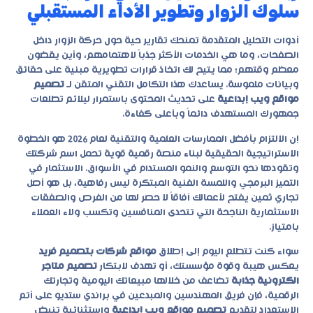
سلوك الزوار وتطوير الأداء المستقبلي
أدوات التحليل المتقدمة تمنحك تقارير حية حول حركة الزوار داخل
الصفحات، وما هي الخدمات الأكثر جذباً لاهتمامهم، وأين يقضون
معظم وقتهم؛ مما يتيح لك اتخاذ قرارات تطويرية مبنية على حقائق
وبيانات ملموسة. يساعدك هذا التكامل التقني المتقن لـ
تصميم
مواقع ويب إبداعية
على تحديث المحتوى باستمرار ليلائم تطلعات
جمهورك المستهدف دائماً وبأعلى كفاءة.
إن الالتزام بأفضل الممارسات العلمية والتقنية لعام 2026 هو الخطوة
الاستراتيجية الحقيقية لبناء منصة رقمية قوية تحمل اسم شركتك
وتقودها نحو التوسع والنمو المستدام في الأسواق. الاستثمار في
التميز البرمجي واللمسة الفنية المبتكرة ليس رفاهية، بل هو أصل
تجاري ثمين يفتح لأعمالك آفاقاً لا حصر لها من الفرص والصفقات
الاستثمارية الناجحة التي تتحدى المنافسين وتكسب ولاء العملاء
بامتياز.
سواء كنت تتطلع اليوم إلى إطلاق
مواقع شركات بتصميم فريد
يعكس هيبة وقوة مؤسستك، أو تهدف لابتكار
تصميم متاجر
الكترونية جذابة
تضاعف من خلالها مبيعاتك اليومية وتجارتك
الرقمية، فإن فريق المهندسين والمبدعين في
براندي ستديو
على أتم
الاستعداد لتقديم
تصميم مواقع ويب إبداعية
واستثنائية تنبض