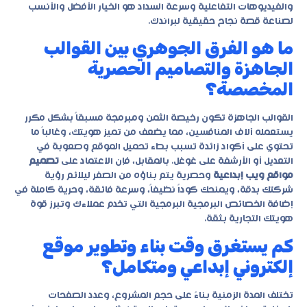
والفيديوهات التفاعلية وسرعة السداد هو الخيار الأفضل والأنسب
لصناعة قصة نجاح حقيقية لبراندك.
ما هو الفرق الجوهري بين القوالب
الجاهزة والتصاميم الحصرية
المخصصة؟
القوالب الجاهزة تكون رخيصة الثمن ومبرمجة مسبقاً بشكل مكرر
يستعمله آلاف المنافسين، مما يضعف من تميز هويتك، وغالباً ما
تحتوي على أكواد زائدة تسبب بطء تحميل الموقع وصعوبة في
التعديل أو الأرشفة على غوغل. بالمقابل، فإن الاعتماد على
تصميم
مواقع ويب إبداعية
وحصرية يتم بناؤه من الصفر ليلائم رؤية
شركتك بدقة، ويمنحك كوداً نظيفاً، وسرعة فائقة، وحرية كاملة في
إضافة الخصائص البرمجية البرمجية التي تخدم عملاءك وتبرز قوة
هويتك التجارية بثقة.
كم يستغرق وقت بناء وتطوير موقع
إلكتروني إبداعي ومتكامل؟
تختلف المدة الزمنية بناءً على حجم المشروع، وعدد الصفحات