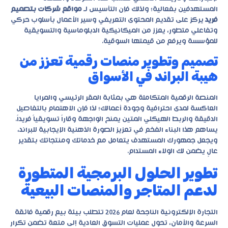
المستهدفين بفعالية؛ ولذلك فإن التأسيس لـ
مواقع شركات بتصميم
فريد
يركز على تقديم المحتوى التعريفي وسير الأعمال بأسلوب حركي
وتفاعلي متطور، يعزز من الميكانيكية الدبلوماسية والتسويقية
للمؤسسة ويرفع من قيمتها السوقية.
تصميم وتطوير منصات رقمية تعزز من
هيبة البراند في الأسواق
المنصة الرقمية المتكاملة هي بمثابة المقر الرئيسي والمرايا
العاكسة لمدى احترافية وجودة أعمالك؛ لذا فإن الاهتمام بالتفاصيل
الدقيقة والربط الهيكلي المتين يمنح الواجهة وقاراً تسويقياً فريداً.
يساهم هذا البناء الفخم في تعزيز الصورة الذهنية الإيجابية للبراند،
ويجعل جمهورك المستهدف يتعامل مع خدماتك ومنتجاتك بتقدير
عالٍ يضمن لك الولاء المستدام.
تطوير الحلول البرمجية المتطورة
لدعم المتاجر والمنصات البيعية
التجارة الإلكترونية الناجحة لعام 2026 تتطلب بيئة بيع رقمية فائقة
السرعة والأمان، تحول عمليات التسوق العادية إلى متعة تضمن تكرار