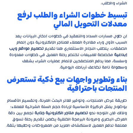
الشراء والطلب.
تبسيط خطوات الشراء والطلب لرفع
معدلات التحويل المالي
إن طول مسارات السداد والتعقيد في خطوات إدخال البيانات يعد
السبب الأول وراء مغادرة العملاء للمتاجر الإلكترونية دون إتمام
الصفقات. يتطلب النجاح الاستثماري هنا تقديم
تصميم مواقع ويب
إبداعية
مخصصة للمبيعات تختصر رحلة العميل في خطوات معدودة
وسلسة، مما يدفع المتصفحين لإتمام عمليات الشراء بشغف
وسهولة تامة تضاعف أرباحك اليومية.
بناء وتطوير واجهات بيع ذكية تستعرض
المنتجات باحترافية
طريقة عرض المنتجات، وتوفير فلاتر البحث المرنة، وتقسيم الأقسام
بوضوح يمثل الركيزة الأساسية لزيادة حجم السلة الشرائية للعملاء؛
ولذلك فإن التوجه نحو
تصميم متاجر الكترونية جذابة
تجمع بين دقة
العرض البصري ومرونة البرمجة الخلفية يضمن تقديم رحلة تسوق
ممتعة تدفع العميل لاستكشاف المزيد من المعروضات وطلبها بثقة.