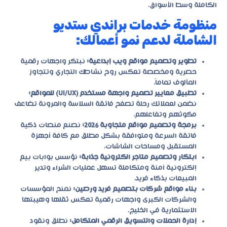
الكاملة وسط الأسواق.
منظومة خدمات براندي ستديو
الشاملة لدعم نمو أعمالك:
تطوير وتصميم مواقع ويب إبداعية:
نبتكر واجهات رقمية
حصرية ومخصصة تعكس روح نشاطك التجاري وتتجاوز
المألوف تماماً.
تطبيق معايير تصميم واجهة مستخدم (UI/UX) للمواقع:
نضمن لعملائك رحلة تصفح فائقة السلاسة والمرونة تضاعف
مكوثهم وتفاعلهم.
برمجة وتصميم مواقع متجاوبة 2026:
نصنع منصات ذكية
فائقة السرعة ومتوافقة بشكل مطلق مع كافة أجهزة
المستقبل ومساحات الشاشات.
ابتكار وتصميم متاجر الكترونية جذابة:
نؤسس بوابات بيع
إلكترونية آمنة ومتكاملة تسهل عمليات الشراء وتدير
المبيعات بذكاء فريد.
بناء مواقع شركات بتصميم فريد ورصين:
نمنح المؤسسات
والشركات الكبرى واجهات رقمية تعكس ثقلها وهيبتها
الاستثمارية في الخليج.
إدارة الحملات والتسويق الرقمي المتكامل:
نطلق ونقود