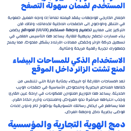
المستخدم لضمان سهولة التصفح
الجمال الخارجي للواجهات يفقد قيمته تماماً إذا واجه العميل صعوبة
في التنقل والوصول إلى الصفحات الداخلية لخدماتك؛ ولذلك فإن
التركيز على معايير
تصميم واجهة مستخدم (UI/UX) للمواقع
يضمن
بناء مسارات تصفح بديهية للغاية. يساعد هذا التأسيس العلمي في
تسهيل حركة الزائر وخفض معدلات الارتداد بشكل ملحوظ، مما يمنح
جمهورك تجربة رقمية مريحة ومثالية.
الاستخدام الذكي للمساحات البيضاء
لمنع تشتت الزائر داخل الموقع
تعد المساحات الفارغة أو البيضاء بمثابة الرئة التي تتنفس من
خلالها العناصر البصرية والنصوص الأساسية في صفحات الويب
الحديثة. يساعد هذا التوزيع المتوازن للمكونات في إراحة عين القارئ
وجذب انتباهه مباشرة نحو العروض والمنتجات وأزرار اتخاذ القرار،
مما يساهم في إيصال رسالتك التسويقية بوضوح تام ودون إحداث
فوضى بصرية داخل واجهة العرض.
دمج الهوية التجارية والمؤسسية