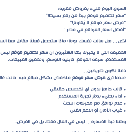
السوق اليوم مليء بعروض مغرية:
“سعر تصميم موقع يبدأ من رقم بسيط!”
“عرض سعر موقع لا يُقاوم!”
“أفضل اسعار المواقع في مصر!”
لكن… هل سألت نفسك يومًا: ماذا ستحصل فعليًا مقابل هذا الس
الحقيقة التي لا يخبرك بها الكثيرون أن
سعر تصميم موقع
ليس م
المستخدم، سرعة الموقع، قابلية التوسع، وتحقيق المبيعات.
دعنا نكون صريحين…
عندما ترى
عرض سعر موقع
منخفض بشكل مبالغ فيه، فأنت غالبًا
• قالب جاهز بدون أي تخصيص حقيقي
• أداء بطيء يدمّر تجربة المستخدم
• عدم توافق مع محركات البحث
• غياب الأمان أو الدعم الفني
وهنا تبدأ الخسارة… ليس في المال فقط، بل في الفرص.