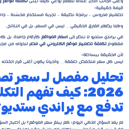
وعلى الجانب الآخر، عندما تفهم بوعي كيف تُبنى
تكلفة موقع و
قيمة حقيقية:
تصميم مدروس – برمجة نظيفة – تجربة مستخدم محسّنة – جاهز
وهنا يظهر الفارق الحقيقي… ليس في السعر، بل في النتائج.
في
براندي ستديو
لا ننظر إلى
اسعار المواقع
كأرقام جامدة، بل كاس
مفهوم
تكلفة تصميم موقع الكتروني في مصر
لنحوّله من مجر
لأن الحقيقة ببساطة:
ليس كل سعر منخفض صفقة… وأحيانًا يكون أغلى قرار اتخذته هو
تحليل مفصل لـ سعر تص
2026: كيف تفهم الت
تدفع مع براندي ستديو
لم يعد السؤال الذكي اليوم: كم يبلغ سعر الموقع؟ بل أصبح السؤا