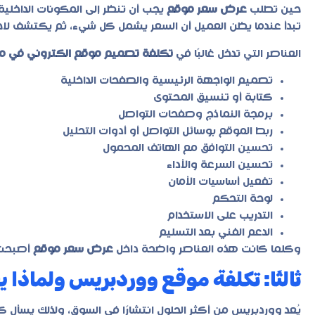
حين تطلب
عرض سعر موقع
يجب أن تنظر إلى المكونات الداخلية
تبدأ عندما يظن العميل أن السعر يشمل كل شيء، ثم يكتشف لاحق
العناصر التي تدخل غالبًا في
تكلفة تصميم موقع الكتروني في م
تصميم الواجهة الرئيسية والصفحات الداخلية
كتابة أو تنسيق المحتوى
برمجة النماذج وصفحات التواصل
ربط الموقع بوسائل التواصل أو أدوات التحليل
تحسين التوافق مع الهاتف المحمول
تحسين السرعة والأداء
تفعيل أساسيات الأمان
لوحة التحكم
التدريب على الاستخدام
الدعم الفني بعد التسليم
وكلما كانت هذه العناصر واضحة داخل
عرض سعر موقع
أصبحت ا
ثالثًا: تكلفة موقع ووردبريس ولماذا ي
يُعد ووردبريس من أكثر الحلول انتشارًا في السوق، ولذلك يسأل