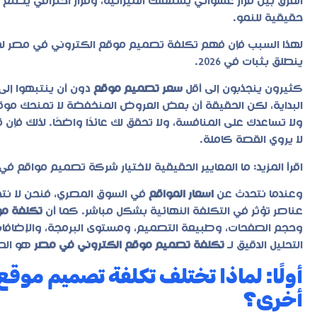
الفرق بين قرار عشوائي يستهلك الميزانية، وقرار احترافي يصنع ح
حقيقية للنمو.
لهذا السبب فإن فهم
تكلفة تصميم موقع الكتروني في مصر
لم
ينطلق بثبات في 2026.
كثيرون ينجذبون إلى أقل
سعر تصميم موقع
دون أن ينتبهوا إلى 
البداية، لكن الحقيقة أن بعض العروض المنخفضة لا تمنحك موقعً
ولا تساعدك على المنافسة، ولا تحقق لك عائدًا واضحًا. لذلك فإن 
لا يروي القصة كاملة.
اقرأ المزيد:
ما المعايير الحقيقية لاختيار شركة تصميم مواقع في 
وعندما نتحدث عن
اسعار المواقع
في السوق المصري، فنحن لا نت
عناصر تؤثر في التكلفة النهائية بشكل مباشر. كما أن
تكلفة م
وحجم الصفحات، وطبيعة التصميم، ومستوى البرمجة، والإضافات 
التحليل الدقيق لـ
تكلفة تصميم موقع الكتروني في مصر
هو الطر
أولًا: لماذا تختلف تكلفة تصميم موق
أخرى؟