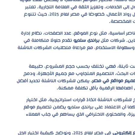
شركة ناشئة. فاختيار الموقع المناسب لا يعكس فقط هوية
إلى الخدمات، وتعزيز الثقة في العلامة التجارية. تعتبر
من أهم الاعتبارات التي تشغل بال رواد الأعمال، خصوصًا في مصر لعام 2025، حيث تتنوع
ات المخصصة.
صر أساسية، مثل نوع الموقع، عدد الصفحات، نظام إدارة
لاين. شركات مثل
براندى ستديو
تقدم حلولًا متكاملة في
ة، وسهولة الاستخدام، مع مراعاة متطلبات الشركات الناشئة
 ثابتة، فهي تختلف بحسب حجم المشروع، طبيعة
ات البحث، التصميم المتجاوب مع جميع الأجهزة، ودمج
ميم مواقع في مصر
، يمكن للشركات الناشئة تحديد أفضل
ق أهدافها الرقمية بأقل تكلفة ممكنة.
شركات الناشئة اتخاذ قرارات استراتيجية، مثل اختيار
ما أن الاعتماد على
براندى ستديو
يضمن تصميم موقع
ميزة، والمحتوى الاحترافي الذي يساهم في جذب العملاء
 إلكتروني
في مصر لعام 2025، ونوضح كيفية اختيار الحل