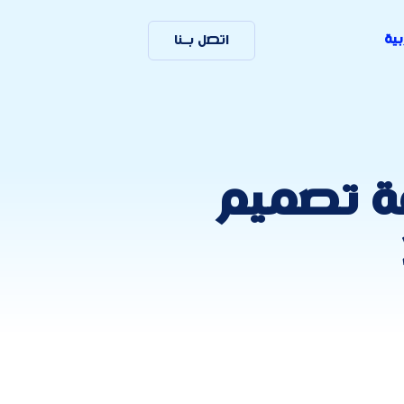
بية
اتصل بـنا
فة تصميم