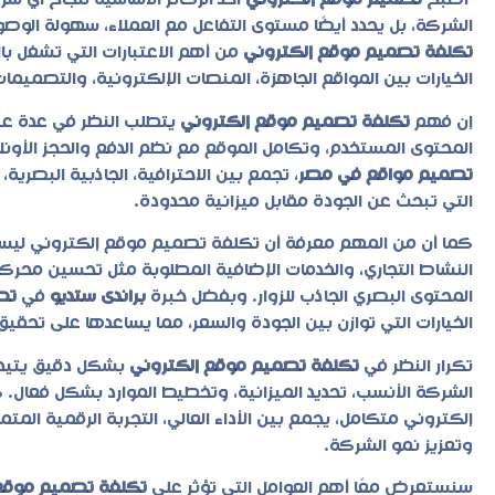
أصبح
تصميم موقع إلكتروني
أحد الركائز الأساسية لنجاح أي 
الشركة، بل يحدد أيضًا مستوى التفاعل مع العملاء، سهولة الوصول 
تكلفة تصميم موقع إلكتروني
الخيارات بين المواقع الجاهزة، المنصات الإلكترونية، والتصميم
إن فهم
تكلفة تصميم موقع إلكتروني
يتطلب النظر في عدة عنا
المحتوى المستخدم، وتكامل الموقع مع نظم الدفع والحجز الأون
تصميم مواقع في مصر
، تجمع بين الاحترافية، الجاذبية البصري
التي تبحث عن الجودة مقابل ميزانية محدودة.
كما أن من المهم معرفة أن
تكلفة تصميم موقع إلكتروني
ليست
النشاط التجاري، والخدمات الإضافية المطلوبة مثل تحسين محرك
المحتوى البصري الجاذب للزوار. وبفضل خبرة
براندى ستديو
في
تص
الخيارات التي توازن بين الجودة والسعر، مما يساعدها على تحقي
تكرار النظر في
تكلفة تصميم موقع إلكتروني
بشكل دقيق يتيح لل
الشركة الأنسب، تحديد الميزانية، وتخطيط الموارد بشكل فعال. ك
إلكتروني متكامل، يجمع بين الأداء العالي، التجربة الرقمية المت
وتعزيز نمو الشركة.
سنستعرض معًا أهم العوامل التي تؤثر على
تكلفة تصميم موقع