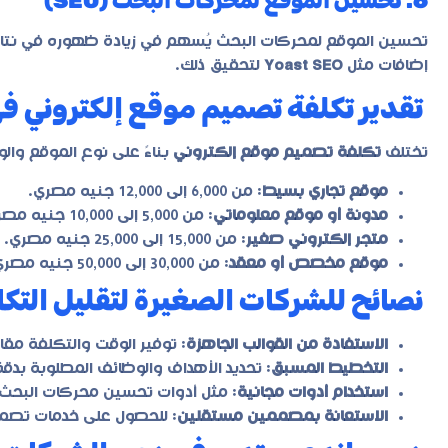
6. تحسين الموقع لمحركات البحث (SEO)
تحسين الموقع لمحركات البحث يُسهم في زيادة ظهوره في نتائج 
إضافات مثل
Yoast SEO
لتحقيق ذلك.
تقدير تكلفة تصميم موقع إلكتروني في م
تختلف
تكلفة تصميم موقع إلكتروني
بناءً على نوع الموقع والو
موقع تجاري بسيط
: من 6,000 إلى 12,000 جنيه مصري.
مدونة أو موقع معلوماتي
: من 5,000 إلى 10,000 جنيه مصري.
متجر إلكتروني صغير
: من 15,000 إلى 25,000 جنيه مصري.
موقع مخصص أو معقد
: من 30,000 إلى 50,000 جنيه مصري أو أكثر.
نصائح للشركات الصغيرة لتقليل التك
الاستفادة من القوالب الجاهزة
: توفير الوقت والتكلفة مق
التخطيط المسبق
: تحديد الأهداف والوظائف المطلوبة بدقة 
استخدام أدوات مجانية
: مثل أدوات تحسين محركات البحث ال
الاستعانة بمصممين مستقلين
: للحصول على خدمات تصمي