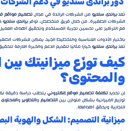
دور براندى ستديو في دعم الشركات 
تُعد
براندى ستديو
من الشركات الرائدة في مجال
تصميم مواقع ف
الشركات الصغيرة. من خلال فريق متخصص، توفر
براندى ستديو
خد
مع التركيز على تحسين تجربة المستخدم وتحقيق أهداف العميل
باختيار الأدوات المناسبة والتخطيط الجيد، يمكن للشركات الصغي
تُعد
براندى ستديو
خيارًا مثاليًا لتقديم الدعم والخبرة اللازمة لتحقي
كيف توزّع ميزانيتك بين 
والمحتوى؟
إن تحديد
تكلفة تصميم موقع إلكتروني
يتطلب دراسة دقيقة لكل 
توزيع الميزانية بشكل متوازن بين
التصميم
و
التطوير
و
المحتوى
ل
التجارية ويحقق أهدافها.
ميزانية التصميم: الشكل والهوية البص