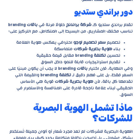
دور براندي ستديو
تقدم
براندي ستديو
كـ
شركة براندنج
حلولًا مرنة في
باقات branding
تناسب مختلف المشاريع، من البسيط إلى المتكامل، مع التركيز على:
تصميم
سعر تصميم لوجو
احترافي يعكس هوية العلامة
بناء
هوية بصرية شركات
متماسكة
تحسين
تكلفة branding
مقابل قيمة حقيقية
تقديم استراتيجيات قابلة للنمو داخل السوق
وفي النهاية، فإن اختيار
باقات branding
لا يجب أن يكون مبنيًا على
السعر فقط، بل على فهم دقيق لـ
تكلفة branding
والقيمة التي
تقدمها كل باقة، لأن
هوية بصرية شركات
قوية هي الأساس
الحقيقي لبناء علامة ناجحة قادرة على المنافسة والاستمرار في
السوق.
ماذا تشمل الهوية البصرية
للشركات؟
الهوية البصرية للشركات لم تعد مجرد شعار أو ألوان جميلة تُستخدم
بشكل عشوائي، بل أصبحت نظامًا متكاملًا يحدد كيف يرى العملاء