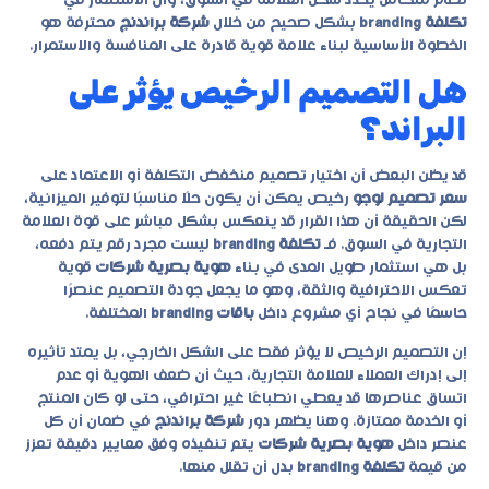
نظام متكامل يحدد شكل العلامة في السوق، وأن الاستثمار في
تكلفة branding
بشكل صحيح من خلال
شركة براندنج
محترفة هو
الخطوة الأساسية لبناء علامة قوية قادرة على المنافسة والاستمرار.
هل التصميم الرخيص يؤثر على
البراند؟
قد يظن البعض أن اختيار تصميم منخفض التكلفة أو الاعتماد على
سعر تصميم لوجو
رخيص يمكن أن يكون حلًا مناسبًا لتوفير الميزانية،
لكن الحقيقة أن هذا القرار قد ينعكس بشكل مباشر على قوة العلامة
التجارية في السوق. فـ
تكلفة branding
ليست مجرد رقم يتم دفعه،
بل هي استثمار طويل المدى في بناء
هوية بصرية شركات
قوية
تعكس الاحترافية والثقة، وهو ما يجعل جودة التصميم عنصرًا
حاسمًا في نجاح أي مشروع داخل
باقات branding
المختلفة.
إن التصميم الرخيص لا يؤثر فقط على الشكل الخارجي، بل يمتد تأثيره
إلى إدراك العملاء للعلامة التجارية، حيث أن ضعف الهوية أو عدم
اتساق عناصرها قد يعطي انطباعًا غير احترافي، حتى لو كان المنتج
أو الخدمة ممتازة. وهنا يظهر دور
شركة براندنج
في ضمان أن كل
عنصر داخل
هوية بصرية شركات
يتم تنفيذه وفق معايير دقيقة تعزز
من قيمة
تكلفة branding
بدل أن تقلل منها.