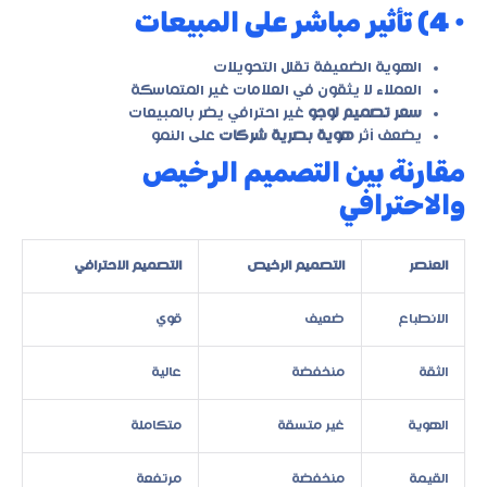
• 4) تأثير مباشر على المبيعات
الهوية الضعيفة تقلل التحويلات
العملاء لا يثقون في العلامات غير المتماسكة
سعر تصميم لوجو
غير احترافي يضر بالمبيعات
يضعف أثر
هوية بصرية شركات
على النمو
مقارنة بين التصميم الرخيص
والاحترافي
العنصر
التصميم الرخيص
التصميم الاحترافي
الانطباع
ضعيف
قوي
الثقة
منخفضة
عالية
الهوية
غير متسقة
متكاملة
القيمة
منخفضة
مرتفعة