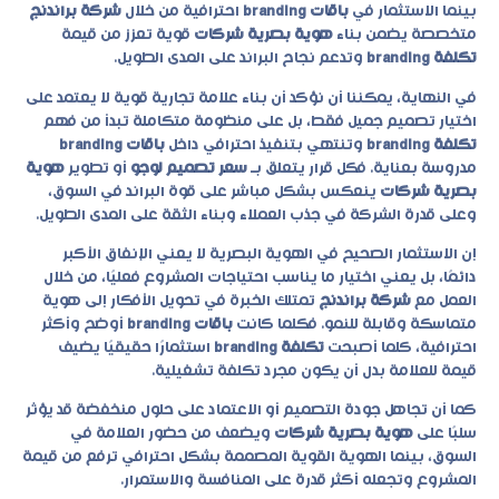
بينما الاستثمار في
باقات branding
احترافية من خلال
شركة براندنج
متخصصة يضمن بناء
هوية بصرية شركات
قوية تعزز من قيمة
تكلفة branding
وتدعم نجاح البراند على المدى الطويل.
في النهاية، يمكننا أن نؤكد أن بناء علامة تجارية قوية لا يعتمد على
اختيار تصميم جميل فقط، بل على منظومة متكاملة تبدأ من فهم
تكلفة branding
وتنتهي بتنفيذ احترافي داخل
باقات branding
مدروسة بعناية. فكل قرار يتعلق بـ
سعر تصميم لوجو
أو تطوير
هوية
بصرية شركات
ينعكس بشكل مباشر على قوة البراند في السوق،
وعلى قدرة الشركة في جذب العملاء وبناء الثقة على المدى الطويل.
إن الاستثمار الصحيح في الهوية البصرية لا يعني الإنفاق الأكبر
دائمًا، بل يعني اختيار ما يناسب احتياجات المشروع فعليًا، من خلال
العمل مع
شركة براندنج
تمتلك الخبرة في تحويل الأفكار إلى هوية
متماسكة وقابلة للنمو. فكلما كانت
باقات branding
أوضح وأكثر
احترافية، كلما أصبحت
تكلفة branding
استثمارًا حقيقيًا يضيف
قيمة للعلامة بدل أن يكون مجرد تكلفة تشغيلية.
كما أن تجاهل جودة التصميم أو الاعتماد على حلول منخفضة قد يؤثر
سلبًا على
هوية بصرية شركات
ويضعف من حضور العلامة في
السوق، بينما الهوية القوية المصممة بشكل احترافي ترفع من قيمة
المشروع وتجعله أكثر قدرة على المنافسة والاستمرار.