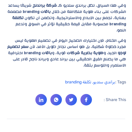
وفي هذا السياق، تظل براندي ستديو كـ
شركة براندنج
شريكًا يساعد
الشركات على بناء هوية متكاملة من خلال
باقات branding
مصممة
بعناية، تجمع بين الإبداع والاستراتيجية، وتضمن أن تكون
تكلفة
branding
محسوبة مقابل قيمة حقيقية تؤثر في السوق وتدعم
النمو.
وفي الختام، فإن اختيارك الصحيح اليوم في تصميم الهوية ليس
مجرد خطوة شكلية، بل هو أساس نجاح طويل الأمد، لأن
سعر تصميم
لوجو
الجيد، و
هوية بصرية شركات
قوية، و
باقات branding
احترافية
هي ما يصنع الفرق الحقيقي بين براند عادي وبراند ناجح قادر على
الاستمرار والتوسع بثقة.
Tags :
براندي ستديو
,
تكلفة branding
Share This :