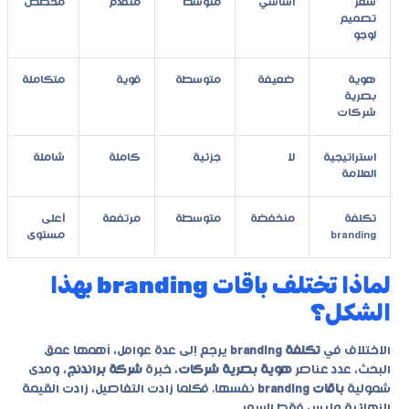
سعر
أساسي
متوسط
متقدم
مخصص
تصميم
لوجو
هوية
ضعيفة
متوسطة
قوية
متكاملة
بصرية
شركات
استراتيجية
لا
جزئية
كاملة
شاملة
العلامة
تكلفة
منخفضة
متوسطة
مرتفعة
أعلى
branding
مستوى
لماذا تختلف باقات branding بهذا
الشكل؟
الاختلاف في
تكلفة branding
يرجع إلى عدة عوامل، أهمها عمق
البحث، عدد عناصر
هوية بصرية شركات
، خبرة
شركة براندنج
، ومدى
شمولية
باقات branding
نفسها. فكلما زادت التفاصيل، زادت القيمة
النهائية وليس فقط السعر.