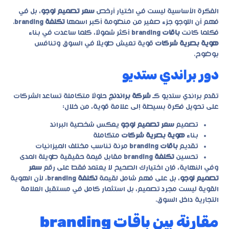
الفكرة الأساسية ليست في اختيار أرخص
سعر تصميم لوجو
، بل في
فهم أن اللوجو جزء صغير من منظومة أكبر اسمها
تكلفة branding
.
فكلما كانت
باقات branding
أكثر شمولًا، كلما ساعدت في بناء
هوية بصرية شركات
قوية تعيش طويلًا في السوق وتنافس
بوضوح.
دور براندي ستديو
تقدم
براندي ستديو
كـ
شركة براندنج
حلولًا متكاملة تساعد الشركات
على تحويل فكرة بسيطة إلى علامة قوية، من خلال:
تصميم
سعر تصميم لوجو
يعكس شخصية البراند
بناء
هوية بصرية شركات
متكاملة
تقديم
باقات branding
مرنة تناسب مختلف الميزانيات
تحسين
تكلفة branding
مقابل قيمة حقيقية طويلة المدى
وفي النهاية، فإن اختيارك الصحيح لا يعتمد فقط على رقم
سعر
تصميم لوجو
، بل على فهم شامل لقيمة
تكلفة branding
، لأن الهوية
القوية ليست مجرد تصميم، بل استثمار كامل في مستقبل العلامة
التجارية داخل السوق.
مقارنة بين باقات branding