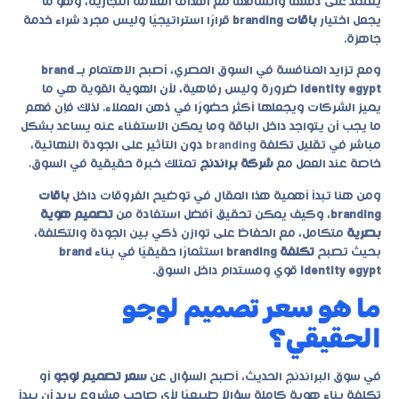
يعتمد على دقتها واتساقها مع أهداف العلامة التجارية، وهو ما
يجعل اختيار
باقات branding
قرارًا استراتيجيًا وليس مجرد شراء خدمة
جاهزة.
ومع تزايد المنافسة في السوق المصري، أصبح الاهتمام بـ
brand
identity egypt
ضرورة وليس رفاهية، لأن الهوية القوية هي ما
يميز الشركات ويجعلها أكثر حضورًا في ذهن العملاء. لذلك فإن فهم
ما يجب أن يتواجد داخل الباقة وما يمكن الاستغناء عنه يساعد بشكل
مباشر في تقليل
تكلفة branding
دون التأثير على الجودة النهائية،
خاصة عند العمل مع
شركة براندنج
تمتلك خبرة حقيقية في السوق.
ومن هنا تبدأ أهمية هذا المقال في توضيح الفروقات داخل
باقات
branding
، وكيف يمكن تحقيق أفضل استفادة من
تصميم هوية
بصرية
متكامل، مع الحفاظ على توازن ذكي بين الجودة والتكلفة،
بحيث تصبح
تكلفة branding
استثمارًا حقيقيًا في بناء
brand
identity egypt
قوي ومستدام داخل السوق.
ما هو سعر تصميم لوجو
الحقيقي؟
في سوق البراندنج الحديث، أصبح السؤال عن
سعر تصميم لوجو
أو
تكلفة بناء هوية كاملة سؤالًا طبيعيًا لأي صاحب مشروع يريد أن يبدأ