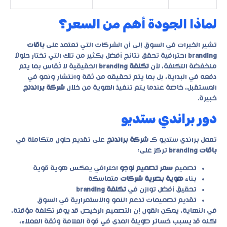
لماذا الجودة أهم من السعر؟
تشير الخبرات في السوق إلى أن الشركات التي تعتمد على
باقات
branding
احترافية تحقق نتائج أفضل بكثير من تلك التي تختار حلولًا
منخفضة التكلفة، لأن
تكلفة branding
الحقيقية لا تُقاس بما يتم
دفعه في البداية، بل بما يتم تحقيقه من ثقة وانتشار ونمو في
المستقبل، خاصة عندما يتم تنفيذ الهوية من خلال
شركة براندنج
خبيرة.
دور براندي ستديو
تعمل براندي ستديو كـ
شركة براندنج
على تقديم حلول متكاملة في
باقات branding
تركز على:
تصميم
سعر تصميم لوجو
احترافي يعكس هوية قوية
بناء
هوية بصرية شركات
متماسكة
تحقيق أفضل توازن في
تكلفة branding
تقديم تصميمات تدعم النمو والاستمرارية في السوق
في النهاية، يمكن القول إن التصميم الرخيص قد يوفر تكلفة مؤقتة،
لكنه قد يسبب خسائر طويلة المدى في قوة العلامة وثقة العملاء،