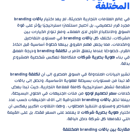
المختلفة
في عالم العلامات التجارية الحديثة، لم يعد اختيار
باقات branding
مجرد قرار تصميمي، بل أصبح استثمارًا استراتيجيًا يؤثر على قوة
السوق والانطباع الأول لدى العملاء. ومع تنوع الخيارات بين
الشركات، تختلف كل
باقات branding
في مستوى التفاصيل
والخدمات، مما يجعل فهم الفروق بينها خطوة أساسية قبل اتخاذ
القرار، خصوصًا عندما يتعلق الأمر بـ
تكلفة branding
ودرجة العمق
في بناء
هوية بصرية شركات
متكاملة تعكس شخصية المشروع
بدقة.
تشير البيانات المتداولة في السوق المصري إلى أن
تكلفة branding
قد تبدأ من مستويات بسيطة للهوية الأساسية، وتصل إلى باقات
متقدمة تشمل استراتيجية كاملة للعلامة التجارية، حيث تبدأ بعض
خدمات
سعر تصميم لوجو
من مئات الجنيهات في الحلول البسيطة،
بينما تصل
باقات branding
الاحترافية إلى آلاف الجنيهات حسب عدد
العناصر ومستوى التنفيذ المطلوب . وهذا التفاوت الكبير يعكس أن
اختيار
هوية بصرية شركات
لا يعتمد على السعر فقط، بل على القيمة
التي تقدمها كل شركة داخل الباقة.
مقارنة بين باقات branding المختلفة