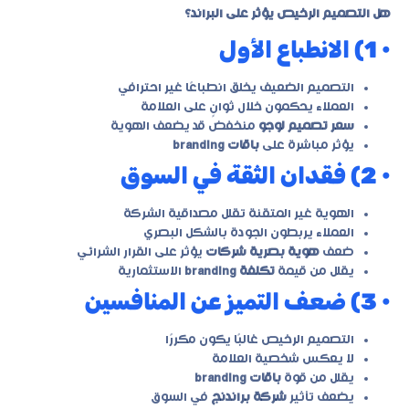
هل التصميم الرخيص يؤثر على البراند؟
• 1) الانطباع الأول
التصميم الضعيف يخلق انطباعًا غير احترافي
العملاء يحكمون خلال ثوانٍ على العلامة
سعر تصميم لوجو
منخفض قد يضعف الهوية
يؤثر مباشرة على
باقات branding
• 2) فقدان الثقة في السوق
الهوية غير المتقنة تقلل مصداقية الشركة
العملاء يربطون الجودة بالشكل البصري
ضعف
هوية بصرية شركات
يؤثر على القرار الشرائي
يقلل من قيمة
تكلفة branding
الاستثمارية
• 3) ضعف التميز عن المنافسين
التصميم الرخيص غالبًا يكون مكررًا
لا يعكس شخصية العلامة
يقلل من قوة
باقات branding
يضعف تأثير
شركة براندنج
في السوق