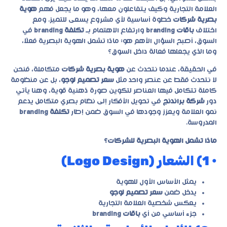
العلامة التجارية وكيف يتفاعلون معها، وهو ما يجعل فهم
هوية
بصرية شركات
خطوة أساسية لأي مشروع يسعى للتميز. ومع
اختلاف
باقات branding
وارتفاع الاهتمام بـ
تكلفة branding
في
السوق، أصبح السؤال الأهم هو: ماذا تشمل الهوية البصرية فعلًا،
وما الذي يجعلها فعالة داخل السوق؟
في الحقيقة، عندما نتحدث عن
هوية بصرية شركات
متكاملة، فنحن
لا نتحدث فقط عن عنصر واحد مثل
سعر تصميم لوجو
، بل عن منظومة
كاملة تتكامل فيها العناصر لتكوين صورة ذهنية قوية، وهنا يأتي
دور
شركة براندنج
في تحويل الأفكار إلى نظام بصري متكامل يدعم
نمو العلامة ويعزز وجودها في السوق ضمن إطار
تكلفة branding
المدروسة.
ماذا تشمل الهوية البصرية للشركات؟
• 1) الشعار (Logo Design)
يمثل الأساس الأول للهوية
يدخل ضمن
سعر تصميم لوجو
يعكس شخصية العلامة التجارية
جزء أساسي من أي
باقات branding