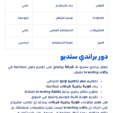
الألوان
بناء الانطباع
عالي
الخطوط
توحيد الشكل
متوسط
التطبيقات
الاستخدام العملي
عالي
الدليل
ضبط الاستخدام
أساسي
دور براندي ستديو
تعمل براندي ستديو كـ
شركة براندنج
على تقديم حلول متكاملة في
باقات branding
تشمل:
تصميم
سعر تصميم لوجو
احترافي
بناء
هوية بصرية شركات
متكاملة
تطوير نظام بصري يدعم
تكلفة branding
الفعالة
تقديم هوية قابلة للتوسع والنمو في السوق
فإن فهم مكونات
هوية بصرية شركات
يساعد أي صاحب مشروع
على إدراك أن
باقات branding
ليست مجرد تصميمات منفصلة، بل