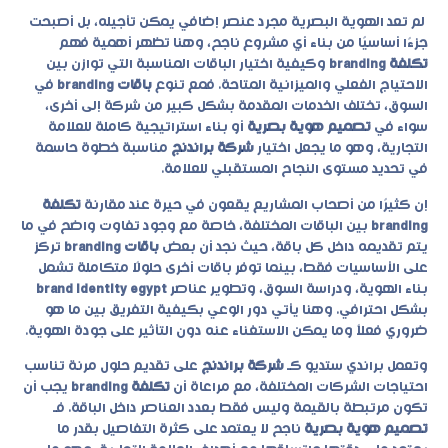
لم تعد الهوية البصرية مجرد عنصر إضافي يمكن تأجيله، بل أصبحت
جزءًا أساسيًا من بناء أي مشروع ناجح، وهنا تظهر أهمية فهم
تكلفة branding
وكيفية اختيار الباقات المناسبة التي توازن بين
الاحتياج الفعلي والميزانية المتاحة. فمع تنوع
باقات branding
في
السوق، تختلف الخدمات المقدمة بشكل كبير من شركة إلى أخرى،
سواء في
تصميم هوية بصرية
أو بناء استراتيجية كاملة للعلامة
التجارية، وهو ما يجعل اختيار
شركة براندنج
مناسبة خطوة حاسمة
في تحديد مستوى النجاح المستقبلي للعلامة.
إن كثيرًا من أصحاب المشاريع يقعون في حيرة عند مقارنة
تكلفة
branding
بين الباقات المختلفة، خاصة مع وجود تفاوت واضح في ما
يتم تقديمه داخل كل باقة، حيث نجد أن بعض
باقات branding
تركز
على الأساسيات فقط، بينما توفر باقات أخرى حلولًا متكاملة تشمل
بناء الهوية، ودراسة السوق، وتطوير عناصر
brand identity egypt
بشكل احترافي. وهنا يأتي دور الوعي بكيفية التفريق بين ما هو
ضروري فعلاً وما يمكن الاستغناء عنه دون التأثير على جودة الهوية.
وتعمل براندي ستديو كـ
شركة براندنج
على تقديم حلول مرنة تناسب
احتياجات الشركات المختلفة، مع مراعاة أن
تكلفة branding
يجب أن
تكون مرتبطة بالقيمة وليس فقط بعدد العناصر داخل الباقة. فـ
تصميم هوية بصرية
ناجح لا يعتمد على كثرة التفاصيل بقدر ما