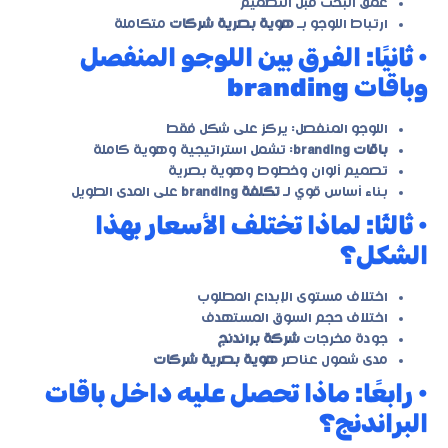
عمق البحث قبل التصميم
ارتباط اللوجو بـ
هوية بصرية شركات
متكاملة
• ثانيًا: الفرق بين اللوجو المنفصل
وباقات branding
اللوجو المنفصل: يركز على شكل فقط
باقات branding
: تشمل استراتيجية وهوية كاملة
تصميم ألوان وخطوط وهوية بصرية
بناء أساس قوي لـ
تكلفة branding
على المدى الطويل
• ثالثًا: لماذا تختلف الأسعار بهذا
الشكل؟
اختلاف مستوى الإبداع المطلوب
اختلاف حجم السوق المستهدف
جودة مخرجات
شركة براندنج
مدى شمول عناصر
هوية بصرية شركات
• رابعًا: ماذا تحصل عليه داخل باقات
البراندنج؟