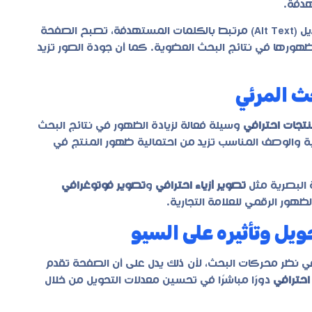
هدفة.
فعند استخدام صور احترافية مع أسماء ملفات مناسبة ووصف بديل (Alt Text) مرتبط بالكلمات المستهدفة، تصبح الصفحة
ورها في نتائج البحث العضوية. كما أن جودة الصور تزيد
ث المرئي
تجات احترافي
وسيلة فعالة لزيادة الظهور في نتائج البحث
 ذات الجودة العالية والوصف المناسب تزيد من احتمالية ظهور المنتج في
 البصرية مثل
تصوير أزياء احترافي
و
تصوير فوتوغرافي
لظهور الرقمي للعلامة التجارية.
يل وتأثيره على السيو
ي نظر محركات البحث، لأن ذلك يدل على أن الصفحة تقدم
احترافي
دورًا مباشرًا في تحسين معدلات التحويل من خلال