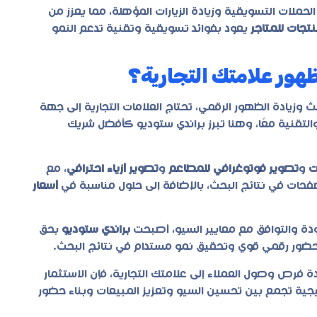
حملات التسويقية وزيادة الزيارات المؤهلة، مما يعزز من
نتجات للمتاجر
يعود بفوائد تسويقية وتقنية تدعم النمو
ور علامتك التجارية؟
زيادة الظهور الرقمي، تحتاج العلامات التجارية إلى جهة
لتقنية معًا، وهنا تبرز
براندي ستوديو
كأفضل شريك
ت
و
تصوير فوتوغرافي للمطاعم
و
تصوير أزياء احترافي
، مع
حات في نتائج البحث، بالإضافة إلى حلول مناسبة في
أسعار
دة والتوافق مع معايير السيو، أصبحت
براندي ستوديو
بحق
ء حضور رقمي قوي وتحقيق نمو مستدام في نتائج البحث.
فرص وصول العملاء إلى علامتك التجارية، فإن الاستثمار
ية تجمع بين تحسين السيو وتعزيز المبيعات وبناء حضور