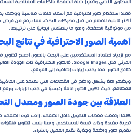
المحتوى النصي وتعزيز صلة الصفحة بالكلمات المفتاحية المست
أكثر قابلية للفهم من قبل محركات البحث، مما يرفع من فرص ظه
من موثوقية الصفحة، وهو ما ينعكس إيجابيًا على ترتيبها.
أهمية الصور الاحترافية في نتائج البح
مع ازدياد اعتماد المستخدمين على البحث بالصور، أصبح
تصوير من
المرئي مثل Google Images. فالصور الاحترافية
نتائج الصور، مما يجذب زيارات إضافية إلى الموقع.
ويظهر هذا بشكل واضح في القطاعات التي تعتمد على الجاذبية
للمطاعم
، حيث تكون الصور عاملًا رئيسيًا في جذب الزيارات ورفع ا
العلاقة بين جودة الصور ومعدل التحو
كلما ارتفعت معدلات التحويل داخل الصفحة، زادت قوة الصفحة ف
تجربة مفيدة وذات قيمة للمستخدم. وهنا يلعب
تصوير منتجات 
تقديم صور واضحة وجذابة تقنع العميل بالشراء.