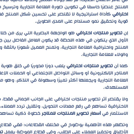
في عالم الأعمال الحديث، لم تعد جودة المنتج وحدها كافية لبن
المنتج عنصرًا حاسمًا في تكوين صورة العلامة التجارية وترسيخ 
احترافي
كأداة استراتيجية لا تقتصر على تحسين شكل المنتج فقط، 
قوية وتحقيق نمو مستدام على المدى الطويل.
إن
تصوير منتجات احترافي
هو الواجهة البصرية التي يرى من خلاله
الأول الذي يتكوّن في هذه اللحظة قد يكون العامل الفاصل بين 
المنتج واحترافية العلامة التجارية، وتمنح العميل شعورًا بالثق
والولاء للعلامة التجارية.
كما أن
تصوير منتجات احترافي
يلعب دورًا محوريًا في خلق هوية
المتاجر الإلكترونية أو وسائل التواصل الاجتماعي أو الحملات ال
العلامة التجارية ويجعلها أكثر تميزًا وسهولة في التذكر، وهو ما
المستهدف.
ولا يقتصر أثر
تصوير منتجات احترافي
على الجانب الجمالي فقط، بل 
الاحترافية تساهم في رفع معدلات التحويل، وتقليل تردد العملاء
الاستثمار في
أسعار تصوير المنتجات للمتاجر
خطوة ذكية تساهم في
وتظهر هذه الأهمية بوضوح في مختلف القطاعات؛ ففي قطاع 
الأطباق وتحفيز العملاء على الطلب، وفي قطاع الموضة يعمل
تص