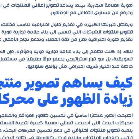
هوية العلامة التجارية، بينما يساعد
تصوير إعلاني للمنتجات
في إن
وترفع من مستوى التفاعل مع الجمهور.
وبفضل خبرتها الكبيرة في تقديم حلول احترافية تناسب مختلف 
تصوير منتجات
للشركات التي تسعى إلى بناء علامة تجارية قوية 
تقديم صورة احترافية تعزز من ثقة العملاء وتدعم نجاح الأعمال ع
لذلك، إذا كنت تطمح إلى بناء علامة تجارية قوية ومؤثرة، فإن ال
تسويقية، بل هو قرار استراتيجي يصنع فرقًا حقيقيًا في مستقبل
خاصة عند اختيار شريك احترافي مثل
براندي ستوديو
.
كيف يساهم تصوير منتج
زيادة الظهور على محرك
أصبحت الصور عنصرًا أساسيًا في تحسين ظهور المواقع والمتاجر 
محركات البحث التي أصبحت تعطي أهمية كبيرة لتجربة المستخدم
يلعبه
تصوير منتجات احترافي
في دعم تحسين محركات البحث، حيث 
ترتيب صفحات المنتجات وزيادة فرص ظهورها في نتائج البحث.