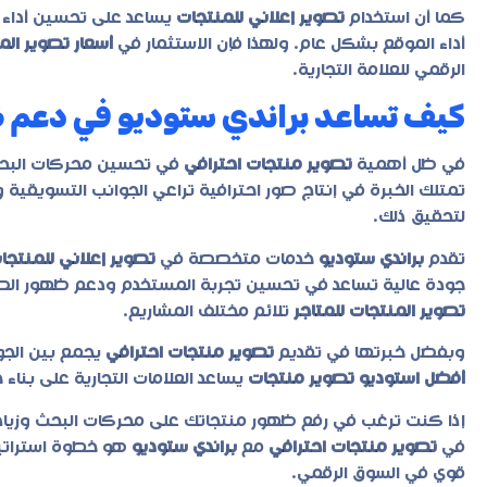
كما أن استخدام
تصوير إعلاني للمنتجات
يساعد على تحسين أداء ال
أداء الموقع بشكل عام. ولهذا فإن الاستثمار في
أسعار تصوير الم
الرقمي للعلامة التجارية.
كيف تساعد براندي ستوديو في دعم ظه
في ظل أهمية
تصوير منتجات احترافي
في تحسين محركات البحث و
تمتلك الخبرة في إنتاج صور احترافية تراعي الجوانب التسويقية وا
لتحقيق ذلك.
تقدم
براندي ستوديو
خدمات متخصصة في
تصوير إعلاني للمنتجا
جودة عالية تساعد في تحسين تجربة المستخدم ودعم ظهور الصف
تصوير المنتجات للمتاجر
تلائم مختلف المشاريع.
وبفضل خبرتها في تقديم
تصوير منتجات احترافي
يجمع بين الجو
أفضل استوديو تصوير منتجات
يساعد العلامات التجارية على بنا
إذا كنت ترغب في رفع ظهور منتجاتك على محركات البحث وزيادة 
في
تصوير منتجات احترافي
مع
براندي ستوديو
هو خطوة استراتيج
قوي في السوق الرقمي.