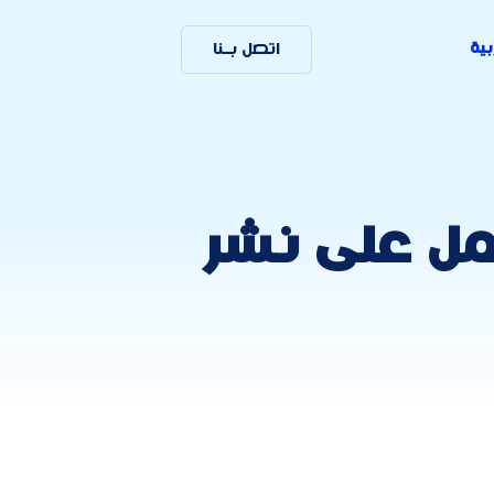
بية
اتصل بـنا
مل على نشر