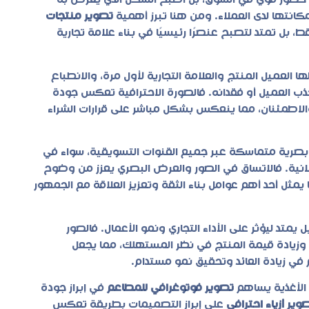
اء حضور قوي في السوق، بل أصبح الشكل الذي يُعرض به
مكانتها لدى العملاء. ومن هنا تبرز أهمية
تصوير منتجات
بل تمتد لتصبح عنصرًا رئيسيًا في بناء علامة تجارية
ا العميل المنتج والعلامة التجارية لأول مرة، والانطباع
جذب العميل أو فقدانه. فالصورة الاحترافية تعكس جودة
ة والاطمئنان، مما ينعكس بشكل مباشر على قرارات الشراء
 بصرية متماسكة عبر جميع القنوات التسويقية، سواء في
إعلانية. فالاتساق في الصور والعرض البصري يعزز من وضوح
 يمثل أحد أهم عوامل بناء الثقة وتعزيز العلاقة مع الجمهور
يمتد ليؤثر على الأداء التجاري ونمو الأعمال. فالصور
، وزيادة قيمة المنتج في نظر المستهلك، مما يجعل
 زيادة العائد وتحقيق نمو مستدام.
الأغذية يساهم
تصوير فوتوغرافي للمطاعم
في إبراز جودة
وير أزياء احترافي
على إبراز التصميمات بطريقة تعكس