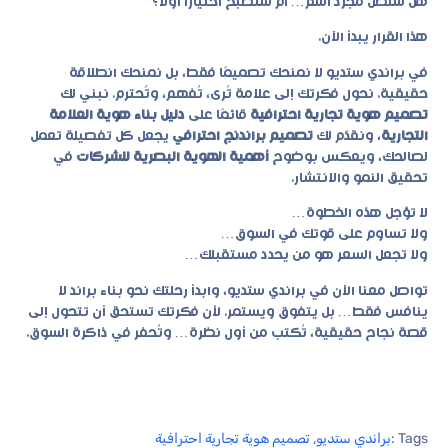
هل ستظل مجرد اسم… أم ستصبح اختيارًا أولًا؟
هذا القرار يبدأ الآن.
في براندي ستديو لا نمنحك تصميمًا فقط، بل نمنحك انطلاقة
حقيقية. نحول فكرتك إلى علامة تُرى، تُفهم، وتُحترم. نبني لك
تصميم هوية تجارية احترافية
قائمًا على
دليل بناء هوية العلامة
التجارية
، ونقدّم لك
تصميم براندنج احترافي
يجعل كل تفصيلة تعمل
لصالحك، ويعكس بوضوح
أهمية الهوية البصرية للشركات
في
تحقيق النمو والانتشار.
لا تؤجل هذه الخطوة…
ولا تساوم على قوتك في السوق…
ولا تجعل السعر هو من يحدد مستقبلك…
تواصل معنا الآن في براندي ستديو، وابدأ رحلتك نحو بناء براند لا
ينافس فقط… بل يتفوق ويستمر. لأن فكرتك تستحق أن تتحول إلى
قصة نجاح حقيقية، تُكتب من أول نظرة… وتُحفر في ذاكرة السوق.
Tags :
براندي ستديو
,
تصميم هوية تجارية احترافية