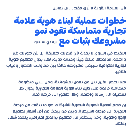
لأن العلامة القوية لا تُرى فقط… بل تُعاش
خطوات عملية لبناء هوية علامة
تجارية متماسكة تقود نمو
مشروعك بثبات مع
براندي ستديو
التخبط في السوق لا يحدث لأن فكرتك ضعيفة، بل لأن صورتك غير
واضحة. قد تمتلك منتجًا جيدًا وخدمة قوية، لكن بدون
تصميم هوية
تجارية احترافية
سيبقى مشروعك عالقًا بين محاولات الظهور وغياب
التأثير.
هنا يظهر الفرق بين من يعمل بعشوائية، ومن يبني منظومة
متكاملة قائمة على
دليل بناء هوية العلامة التجارية
يحوّل كل
تفصيلة إلى رسالة واضحة، وكل ظهور إلى فرصة ثقة.
إن فهم
أهمية الهوية البصرية للشركات
هو ما ينقلك من مرحلة
التجربة إلى مرحلة السيطرة. وبين من يبحث عن أقل
أسعار تصميم
لوجو وهوية
، ومن يستثمر في
تصميم براندنج احترافي
، يتحدد شكل
رحلتك.