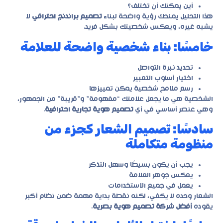
أين يمكنك أن تختلف؟
هذا التحليل يمنحك رؤية واضحة لبناء
تصميم براندنج احترافي
لا
يشبه غيره، ويعكس شخصيتك بشكل فريد.
خامسًا: بناء شخصية واضحة للعلامة
تحديد نبرة التواصل
اختيار أسلوب التعبير
رسم ملامح شخصية يمكن تمييزها
الشخصية هي ما يجعل علامتك “مفهومة” و”قريبة” من الجمهور،
وهي عنصر أساسي في أي
تصميم هوية تجارية احترافية
.
سادسًا: تصميم الشعار كجزء من
منظومة متكاملة
يجب أن يكون بسيطًا وسهل التذكر
يعكس جوهر العلامة
يعمل في جميع الاستخدامات
الشعار وحده لا يكفي، لكنه نقطة بداية مهمة ضمن نظام أكبر
يقوده
أفضل شركة تصميم هوية بصرية
.