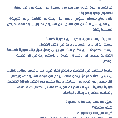
قد تتساءل مرة أخرى: هل أبدأ من السعر؟ هل أبحث عن أقل
أسعار
تصميم لوجو وهوية
؟
لكن اسأل نفسك السؤال الأهم: هل أبحث عن تكلفة أم عن نتيجة؟
لأن الفرق بين الاثنين هو الفرق بين مشروع يحاول… وعلامة تفرض
نفسها بثقة.
الهوية ليست مجرد لوجو… بل تجربة كاملة.
ليست ألوانًا… بل إحساس يُزرع في ذهن العميل.
ليست تصميمًا… بل نظام متكامل يُبنى وفق
دليل بناء هوية العلامة
التجارية
يضمن لك الاتساق، القوة، والاستمرارية في كل نقطة
تواصل.
عندما تستثمر في
تصميم براندنج احترافي
، أنت لا تدفع مقابل شكل،
بل تبني أصلًا حقيقيًا ينمو معك، يرفع من قيمة مشروعك، ويجعل
كل ظهور لك أقوى من السابق. وهنا يظهر دور
أفضل شركة تصميم
هوية بصرية
التي لا تقدم لك مجرد خدمة، بل تصنع لك مكانة،
وتمنحك حضورًا لا يمكن تجاهله.
تخيّل علامتك بعد هذه الخطوة…
كيف ستبدو؟
كيف سيراها جمهورك؟