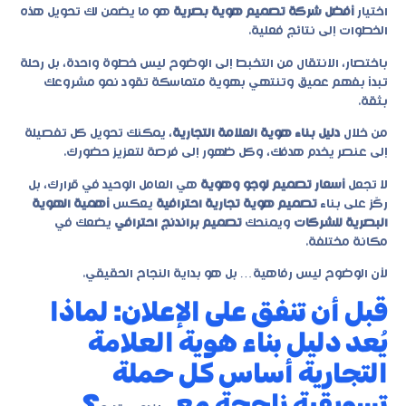
اختيار
أفضل شركة تصميم هوية بصرية
هو ما يضمن لك تحويل هذه
الخطوات إلى نتائج فعلية.
باختصار، الانتقال من التخبط إلى الوضوح ليس خطوة واحدة، بل رحلة
تبدأ بفهم عميق وتنتهي بهوية متماسكة تقود نمو مشروعك
بثقة.
من خلال
دليل بناء هوية العلامة التجارية
، يمكنك تحويل كل تفصيلة
إلى عنصر يخدم هدفك، وكل ظهور إلى فرصة لتعزيز حضورك.
لا تجعل
أسعار تصميم لوجو وهوية
هي العامل الوحيد في قرارك، بل
ركّز على بناء
تصميم هوية تجارية احترافية
يعكس
أهمية الهوية
البصرية للشركات
ويمنحك
تصميم براندنج احترافي
يضعك في
مكانة مختلفة.
لأن الوضوح ليس رفاهية… بل هو بداية النجاح الحقيقي.
قبل أن تنفق على الإعلان: لماذا
يُعد دليل بناء هوية العلامة
التجارية أساس كل حملة
تسويقية ناجحة مع
؟