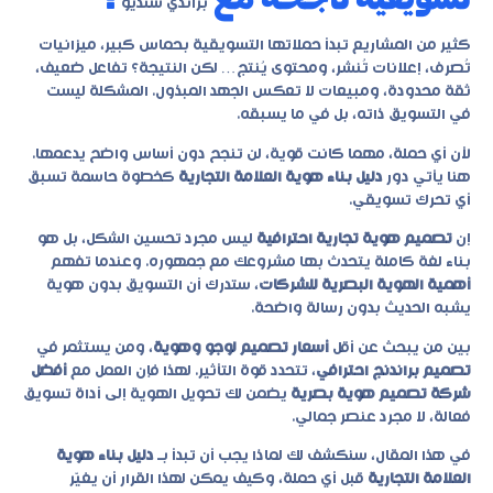
براندي ستديو
كثير من المشاريع تبدأ حملاتها التسويقية بحماس كبير، ميزانيات
تُصرف، إعلانات تُنشر، ومحتوى يُنتج… لكن النتيجة؟ تفاعل ضعيف،
ثقة محدودة، ومبيعات لا تعكس الجهد المبذول. المشكلة ليست
في التسويق ذاته، بل في ما يسبقه.
لأن أي حملة، مهما كانت قوية، لن تنجح دون أساس واضح يدعمها.
هنا يأتي دور
دليل بناء هوية العلامة التجارية
كخطوة حاسمة تسبق
أي تحرك تسويقي.
إن
تصميم هوية تجارية احترافية
ليس مجرد تحسين الشكل، بل هو
بناء لغة كاملة يتحدث بها مشروعك مع جمهوره. وعندما تفهم
أهمية الهوية البصرية للشركات
، ستدرك أن التسويق بدون هوية
يشبه الحديث بدون رسالة واضحة.
بين من يبحث عن أقل
أسعار تصميم لوجو وهوية
، ومن يستثمر في
تصميم براندنج احترافي
، تتحدد قوة التأثير. لهذا فإن العمل مع
أفضل
شركة تصميم هوية بصرية
يضمن لك تحويل الهوية إلى أداة تسويق
فعالة، لا مجرد عنصر جمالي.
في هذا المقال، سنكشف لك لماذا يجب أن تبدأ بـ
دليل بناء هوية
العلامة التجارية
قبل أي حملة، وكيف يمكن لهذا القرار أن يغيّر