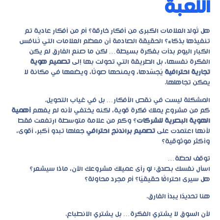
اللعبة
هل تُولد العلامات الكبرى من أفكار خارقة؟ أم من أفكار عادية تم
تنفيذها بذكاء؟ الحقيقة الصادمة أن معظم العلامات التي تُنافس
الكبار اليوم بدأت بفكرة بسيطة… لكن ما صنع الفارق لم يكن
الفكرة نفسها، بل الطريقة التي تحولت بها إلى
تصميم هوية
تجارية احترافية
يُجسّدها، ويمنحها صوتًا، ويضعها في مكانة لا
يمكن تجاهلها.
المشكلة ليست في نقص الأفكار… بل في غياب التحويل.
كم من مشروع يملك فكرة قوية، لكنه يختفي لأنه لم يفهم
أهمية
الهوية البصرية للشركات
؟ وكم من علامة متوسطة ارتفعت فقط
لأنها اعتمدت على
تصميم براندنج احترافي
جعلها تبدو أكبر، أقوى،
وأكثر موثوقية؟
توقف لحظة…
اسأل نفسك بصدق: لو رأى عميلك مشروعك الآن، ماذا سيشعر؟
هل سيرى احترافًا حقيقيًا؟ أم مجرد محاولة؟
هنا تحديدًا يبدأ الفارق.
لأن السوق لا يشتري الفكرة… بل يشتري الانطباع.