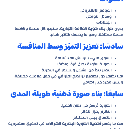
الموقع الإلكتروني
وسائل التواصل
الإعلانات
بدون
دليل بناء هوية العلامة التجارية
، ستبدو كل منصة وكأنها
علامة مختلفة، وهو ما يضعف التأثير العام.
سادسًا: تعزيز التميّز وسط المنافسة
السوق مليء بالرسائل المتشابهة
الهوية القوية تخلق فرقًا واضحًا
التميز يبدأ من الشكل ويستمر في التجربة
هنا يظهر دور
تصميم براندنج احترافي
في جعل علامتك مختلفة،
وليس مجرد خيار إضافي.
سابعًا: بناء صورة ذهنية طويلة المدى
الهوية تُرسّخ في ذهن العميل
التكرار يعزز التذكر
الاتساق يبني الانطباع
هذا ما يفسر
أهمية الهوية البصرية للشركات
في تحقيق استمرارية