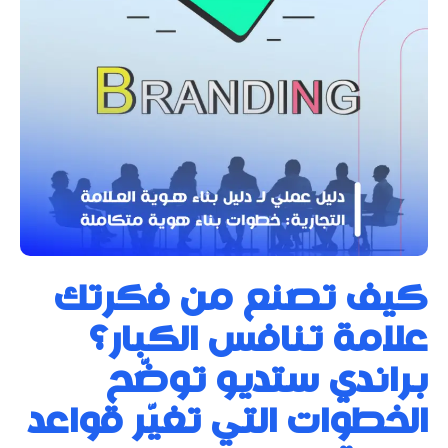
كيف تصنع من فكرتك
علامة تنافس الكبار؟
براندي ستديو توضّح
الخطوات التي تغيّر قواعد