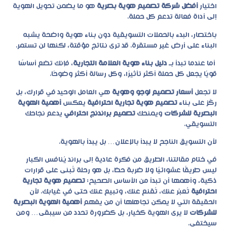
اختيار
أفضل شركة تصميم هوية بصرية
هو ما يضمن تحويل الهوية
إلى أداة فعالة تدعم كل حملة.
باختصار، البدء بالحملات التسويقية دون بناء هوية واضحة يشبه
البناء على أرض غير مستقرة. قد ترى نتائج مؤقتة، لكنها لن تستمر.
أما عندما تبدأ بـ
دليل بناء هوية العلامة التجارية
، فإنك تضع أساسًا
قويًا يجعل كل حملة أكثر تأثيرًا، وكل رسالة أكثر وضوحًا.
لا تجعل
أسعار تصميم لوجو وهوية
هي العامل الوحيد في قرارك، بل
ركّز على بناء
تصميم هوية تجارية احترافية
يعكس
أهمية الهوية
البصرية للشركات
ويمنحك
تصميم براندنج احترافي
يدعم نجاحك
التسويقي.
لأن التسويق الناجح لا يبدأ بالإعلان… بل يبدأ بالهوية.
في ختام مقالتنا، الطريق من فكرة عادية إلى براند يُنافس الكبار
ليس طريقًا عشوائيًا ولا ضربة حظ، بل هو رحلة تُبنى على قرارات
ذكية، وأهمها أن تبدأ من الأساس الصحيح:
تصميم هوية تجارية
احترافية
تُعبّر عنك، تُقنع عنك، وتبيع عنك حتى في غيابك. لأن
الحقيقة التي لا يمكن تجاهلها أن من يفهم
أهمية الهوية البصرية
للشركات
لا يرى الهوية كخيار، بل كضرورة تحدد من سيبقى… ومن
سيختفي.