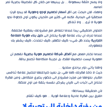
ولا يمنح الثقة بسهولة… بل يبنيها من خلال كل تفصيلة بصرية تمر
أمامه.
ولهذا، فإن البحث عن أقل
أسعار تصميم لوجو وهوية
قد يبدو قرارًا
منطقيًا في البداية، لكنه في كثير من الأحيان يكون أول خطوة نحو
هوية لا تُرى… ولا تُتذكر.
التحول الحقيقي يبدأ عندما تتعامل مع مشروعك بعقلية مختلفة.
عندما تدرك أن بناء علامة قوية يحتاج إلى
دليل بناء هوية العلامة
التجارية
يحدد كل شيء: كيف تظهر، كيف تتحدث، كيف يشعر بك
جمهورك.
عندما تختار العمل مع
أفضل شركة تصميم هوية بصرية
تفهم أن
الهوية ليست تصميمًا فقط، بل تجربة متكاملة تُصنع بدقة.
وهنا يأتي دور براندي ستديو…
حيث لا نأخذ فكرتك كما هي، بل نعيد صياغتها لتصبح علامة تُنافس
الكبار. نحولها من مجرد مشروع إلى حضور بصري متكامل، ومن فكرة
تحتاج إلى إثبات إلى كيان يفرض نفسه بثقة من أول لحظة.
لأن الحقيقة ببساطة:
الفرق بين فكرة عادية وعلامة قوية… هو كيف تُقدَّم.
من رؤية داخلية إلى تجربة لا