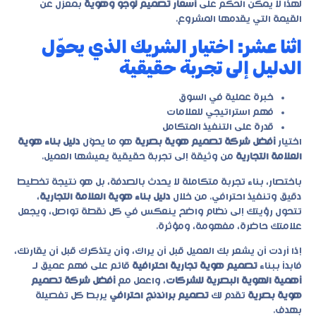
لهذا لا يمكن الحكم على
أسعار تصميم لوجو وهوية
بمعزل عن
القيمة التي يقدمها المشروع.
اثنا عشر: اختيار الشريك الذي يحوّل
الدليل إلى تجربة حقيقية
خبرة عملية في السوق
فهم استراتيجي للعلامات
قدرة على التنفيذ المتكامل
اختيار
أفضل شركة تصميم هوية بصرية
هو ما يحوّل
دليل بناء هوية
العلامة التجارية
من وثيقة إلى تجربة حقيقية يعيشها العميل.
باختصار، بناء تجربة متكاملة لا يحدث بالصدفة، بل هو نتيجة تخطيط
دقيق وتنفيذ احترافي. من خلال
دليل بناء هوية العلامة التجارية
،
تتحول رؤيتك إلى نظام واضح ينعكس في كل نقطة تواصل، ويجعل
علامتك حاضرة، مفهومة، ومؤثرة.
إذا أردت أن يشعر بك العميل قبل أن يراك، وأن يتذكرك قبل أن يقارنك،
فابدأ ببناء
تصميم هوية تجارية احترافية
قائم على فهم عميق لـ
أهمية الهوية البصرية للشركات
، واعمل مع
أفضل شركة تصميم
هوية بصرية
تقدم لك
تصميم براندنج احترافي
يربط كل تفصيلة
بهدف.