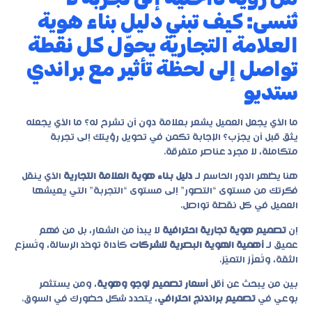
تُنسى: كيف تبني دليل بناء هوية
العلامة التجارية يحوّل كل نقطة
تواصل إلى لحظة تأثير مع براندي
ستديو
ما الذي يجعل العميل يشعر بعلامة دون أن تشرح له؟ ما الذي يجعله
يثق قبل أن يجرّب؟ الإجابة تكمن في تحويل رؤيتك إلى تجربة
متكاملة، لا مجرد عناصر متفرقة.
هنا يظهر الدور الحاسم لـ
دليل بناء هوية العلامة التجارية
الذي ينقل
فكرتك من مستوى “التصور” إلى مستوى “التجربة” التي يعيشها
العميل في كل نقطة تواصل.
إن
تصميم هوية تجارية احترافية
لا يبدأ من الشعار، بل من فهم
عميق لـ
أهمية الهوية البصرية للشركات
كأداة توحّد الرسالة، وتُسرّع
الثقة، وتُعزّز التميّز.
بين من يبحث عن أقل
أسعار تصميم لوجو وهوية
، ومن يستثمر
بوعي في
تصميم براندنج احترافي
، يتحدد شكل حضورك في السوق.