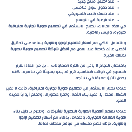
عند إطلاق منتج جديد
عند دخول سوق تنافسي
عند ضعف الأداء التسويقي
عند الرغبة في التوسع
في هذه الحالات، يصبح الاستثمار في
تصميم هوية تجارية احترافية
ضرورة، وليس رفاهية.
والتعامل الذكي مع
أسعار تصميم لوجو وهوية
يساعد على تحقيق
أقصى عائد، خاصة عند العمل مع
أفضل شركة تصميم هوية بصرية
تمتلك الخبرة.
باختصار، النجاح لا يأتي من كثرة المحاولات… بل من اتخاذ القرار
الصحيح في الوقت المناسب. قرار قد يبدو بسيطًا في ظاهره، لكنه
يحمل تأثيرًا عميقًا في نتائجه.
عندما تختار الاستثمار في
تصميم هوية تجارية احترافية
، فأنت لا تغيّر
الشكل فقط، بل تعيد بناء الثقة، وتعزز حضورك، وتفتح أبوابًا جديدة
للنمو.
عندما تفهم
أهمية الهوية البصرية للشركات
، وتلتزم بـ
دليل بناء
هوية العلامة التجارية
، وتتعامل بذكاء مع
أسعار تصميم لوجو
وهوية
، فإنك تضع نفسك في موقع مختلف تمامًا.