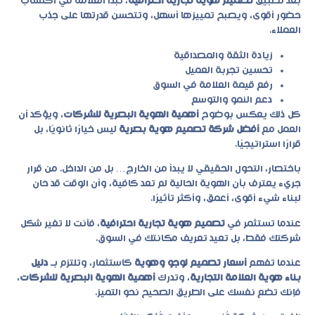
بعد تطبيق
تصميم هوية تجارية احترافية
، تبدأ العلامة في اكتساب
حضور أقوى، ويصبح تمييزها أسهل، وتتحسن قدرتها على جذب
العملاء.
زيادة الثقة والمصداقية
تحسين تجربة العميل
رفع قيمة العلامة في السوق
دعم النمو والتوسع
كل ذلك يعكس بوضوح
أهمية الهوية البصرية للشركات
، ويؤكد أن
العمل مع
أفضل شركة تصميم هوية بصرية
ليس خيارًا ثانويًا، بل
قرارًا استراتيجيًا.
باختصار، التحول الحقيقي لا يبدأ من الخارج… بل من الداخل. من قرار
جريء يعترف بأن الهوية الحالية لم تعد كافية، وأن الوقت قد حان
لبناء شيء أقوى، أعمق، وأكثر تأثيرًا.
عندما تستثمر في
تصميم هوية تجارية احترافية
، فأنت لا تغير شكل
شركتك فقط، بل تعيد تعريف مكانتك في السوق.
عندما تفهم
أسعار تصميم لوجو وهوية
كاستثمار، وتلتزم بـ
دليل
بناء هوية العلامة التجارية
، وتدرك
أهمية الهوية البصرية للشركات
،
فإنك تضع نفسك على الطريق الصحيح نحو التميز.