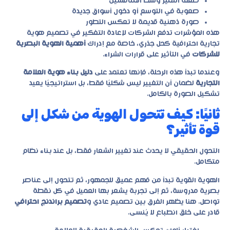
ضعف التميز وسط المنافسين
صعوبة في التوسع أو دخول أسواق جديدة
صورة ذهنية قديمة لا تعكس التطور
هذه المؤشرات تدفع الشركات لإعادة التفكير في
تصميم هوية
تجارية احترافية
كحل جذري، خاصة مع إدراك
أهمية الهوية البصرية
للشركات
في التأثير على قرارات الشراء.
وعندما تبدأ هذه الرحلة، فإنها تعتمد على
دليل بناء هوية العلامة
التجارية
لضمان أن التغيير ليس شكليًا فقط، بل استراتيجيًا يعيد
تشكيل الصورة بالكامل.
ثانيًا: كيف تتحول الهوية من شكل إلى
قوة تأثير؟
التحول الحقيقي لا يحدث عند تغيير الشعار فقط، بل عند بناء نظام
متكامل.
الهوية القوية تبدأ من فهم عميق للجمهور، ثم تتحول إلى عناصر
بصرية مدروسة، ثم إلى تجربة يشعر بها العميل في كل نقطة
تواصل. هنا يظهر الفرق بين تصميم عادي و
تصميم براندنج احترافي
قادر على خلق انطباع لا يُنسى.