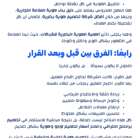
تطبيق الهوية في كل نقطة تواصل
هذا النهج المدروس يعتمد على
دليل بناء هوية العلامة التجارية
،
ويُنفذ من خلال
أفضل شركة تصميم هوية بصرية
، لضمان أن كل
تفصيلة تخدم الهدف.
وهنا يتجلى تأثير
أهمية الهوية البصرية للشركات
، حيث تبدأ العلامة
في الظهور بشكل أقوى وأكثر وضوحًا.
رابعًا: الفرق بين قبل وبعد القرار
التحول لا يكون بسيطًا… بل يكون جذريًا.
قبل القرار، كانت الشركة تحاول إقناع العميل.
بعد القرار، أصبح العميل ينجذب من تلقاء نفسه.
زيادة الثقة والانطباع الإيجابي
وضوح الرسالة وسهولة التمييز
ارتفاع معدلات التفاعل
تحسين المبيعات بشكل ملحوظ
كل هذه النتائج ليست صدفة، بل نتيجة مباشرة للاستثمار في
تصميم
براندنج احترافي
وفهم
أسعار تصميم لوجو وهوية
بشكل صحيح.
وهنا تدرك الشركات أن
تصميم هوية تجارية احترافية
ليس خيارًا، بل