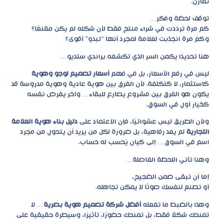
تُقارن.
توقف لحظة وفكر…
كم مرة ترددت في شراء منتج فقط لأن شكله لم يكن مقنعًا؟
وكم مرة انجذبت لعلامة لمجرد أنها “تبدو” أقوى؟
هنا تحديدًا يكمن السر الذي تكشفه براندي ستديو…
ليس في رفع الأسعار، بل في فهم
أسعار تصميم لوجو وهوية
كاستثمار، لا كتكلفة. لأن الفرق بين هوية عادية وهوية مدروسة قد
يكون هو الفرق بين مشروع يصارع للبقاء… وآخر يفرض نفسه
كخيار أول في السوق.
ولأن الطريق ليس عشوائيًا، فإن الاعتماد على
دليل بناء هوية العلامة
التجارية
لم يعد رفاهية، بل ضرورة لكل من يريد أن يتحول من مجرد
اسم في السوق… إلى كيان يُحسب له حساب.
وهنا تأتي اللحظة الفاصلة…
إما أن تبقى ضمن الضجيج،
أو تصنع لنفسك صوتًا لا يمكن تجاهله.
وهذا بالضبط ما تفعله
أفضل شركة تصميم هوية بصرية
… لا
تمنحك شكلًا فقط، بل تمنحك حضورًا، تأثيرًا، وسيطرة حقيقية على