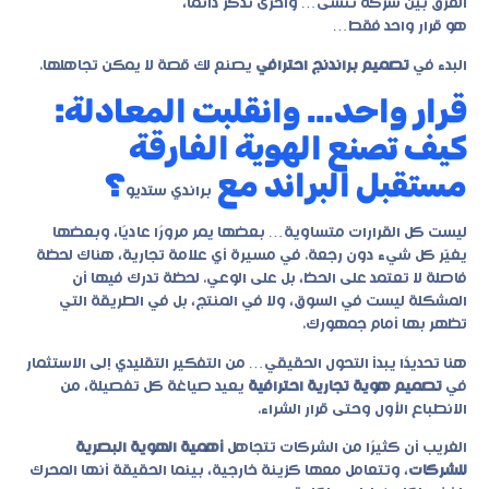
الفرق بين شركة تُنسى… وأخرى تُذكر دائمًا،
هو قرار واحد فقط…
البدء في
تصميم براندنج احترافي
يصنع لك قصة لا يمكن تجاهلها.
قرار واحد… وانقلبت المعادلة:
كيف تصنع الهوية الفارقة
مستقبل البراند مع
؟
براندي ستديو
ليست كل القرارات متساوية… بعضها يمر مرورًا عاديًا، وبعضها
يغيّر كل شيء دون رجعة. في مسيرة أي علامة تجارية، هناك لحظة
فاصلة لا تعتمد على الحظ، بل على الوعي. لحظة تدرك فيها أن
المشكلة ليست في السوق، ولا في المنتج، بل في الطريقة التي
تظهر بها أمام جمهورك.
هنا تحديدًا يبدأ التحول الحقيقي… من التفكير التقليدي إلى الاستثمار
في
تصميم هوية تجارية احترافية
يعيد صياغة كل تفصيلة، من
الانطباع الأول وحتى قرار الشراء.
الغريب أن كثيرًا من الشركات تتجاهل
أهمية الهوية البصرية
للشركات
، وتتعامل معها كزينة خارجية، بينما الحقيقة أنها المحرك