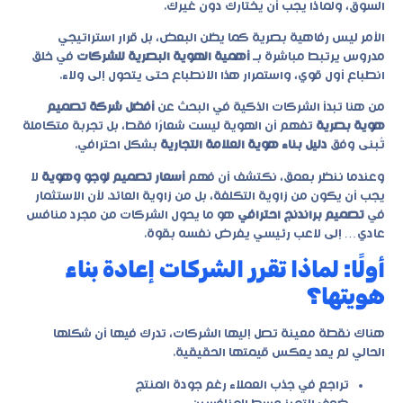
السوق، ولماذا يجب أن يختارك دون غيرك.
الأمر ليس رفاهية بصرية كما يظن البعض، بل قرار استراتيجي
مدروس يرتبط مباشرة بـ
أهمية الهوية البصرية للشركات
في خلق
انطباع أول قوي، واستمرار هذا الانطباع حتى يتحول إلى ولاء.
من هنا تبدأ الشركات الذكية في البحث عن
أفضل شركة تصميم
هوية بصرية
تفهم أن الهوية ليست شعارًا فقط، بل تجربة متكاملة
تُبنى وفق
دليل بناء هوية العلامة التجارية
بشكل احترافي.
وعندما ننظر بعمق، نكتشف أن فهم
أسعار تصميم لوجو وهوية
لا
يجب أن يكون من زاوية التكلفة، بل من زاوية العائد. لأن الاستثمار
في
تصميم براندنج احترافي
هو ما يحول الشركات من مجرد منافس
عادي… إلى لاعب رئيسي يفرض نفسه بقوة.
أولًا: لماذا تقرر الشركات إعادة بناء
هويتها؟
هناك نقطة معينة تصل إليها الشركات، تدرك فيها أن شكلها
الحالي لم يعد يعكس قيمتها الحقيقية.
تراجع في جذب العملاء رغم جودة المنتج