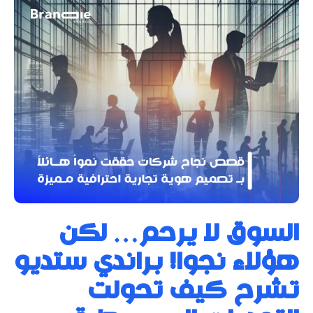
السوق لا يرحم… لكن
هؤلاء نجوا! براندي ستديو
تشرح كيف تحولت