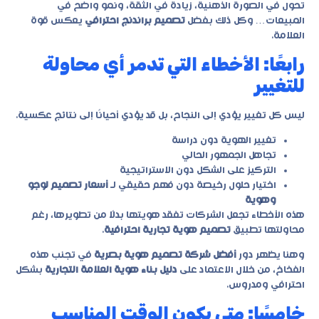
تحول في الصورة الذهنية، زيادة في الثقة، ونمو واضح في
المبيعات… وكل ذلك بفضل
تصميم براندنج احترافي
يعكس قوة
العلامة.
رابعًا: الأخطاء التي تدمر أي محاولة
للتغيير
ليس كل تغيير يؤدي إلى النجاح، بل قد يؤدي أحيانًا إلى نتائج عكسية.
تغيير الهوية دون دراسة
تجاهل الجمهور الحالي
التركيز على الشكل دون الاستراتيجية
اختيار حلول رخيصة دون فهم حقيقي لـ
أسعار تصميم لوجو
وهوية
هذه الأخطاء تجعل الشركات تفقد هويتها بدلًا من تطويرها، رغم
محاولتها تطبيق
تصميم هوية تجارية احترافية
.
وهنا يظهر دور
أفضل شركة تصميم هوية بصرية
في تجنب هذه
الفخاخ، من خلال الاعتماد على
دليل بناء هوية العلامة التجارية
بشكل
احترافي ومدروس.
خامسًا: متى يكون الوقت المناسب