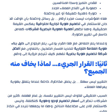
فقدان التميز وسط المنافسين
صعوبة في إقناع العملاء الجدد
صورة ذهنية ضعيفة أو غير واضحة
هذه المؤشرات ليست مجرد أرقام… بل رسائل واضحة بأن الوقت قد
حان للاستثمار في
تصميم هوية تجارية احترافية
يعكس القيمة
الحقيقية. وهنا تظهر
أهمية الهوية البصرية للشركات
كعامل
حاسم في تغيير الصورة.
وعندما يتم التعامل مع هذا القرار بوعي، يتم الرجوع إلى
دليل بناء
هوية العلامة التجارية
لتحديد المسار الصحيح، بالتعاون مع
أفضل
شركة تصميم هوية بصرية
تفهم كيف تُترجم الرؤية إلى واقع.
ثانيًا: القرار الجريء… لماذا يخاف منه
الجميع؟
التغيير ليس سهلًا… بل يحمل مخاطرة، خاصة عندما يتعلق بهوية
يعرفها العملاء.
السبب الحقيقي للخوف ليس التغيير نفسه، بل عدم فهمه. كثير من
الشركات تنظر إلى
أسعار تصميم لوجو وهوية
كتكلفة، وليس
كاستثمار قادر على مضاعفة النتائج. وهذا ما يجعلها تتردد في اتخاذ
القرار.