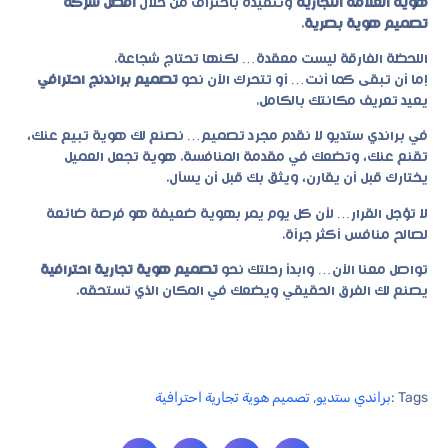
هوية العلامة التجارية
وتنفيذه باحتراف من خلال
أفضل شركة
تصميم هوية بصرية
.
اللحظة الفارقة ليست معقدة… لكنها تحتاج شجاعة.
إما أن تبقى كما أنت… أو تتحرك الآن نحو
تصميم براندنج احترافي
يعيد تعريف مكانتك بالكامل.
في
براندي ستديو
لا نقدم مجرد تصميم… نصنع لك هوية تبيع عنك،
تقنع عنك، وتضعك في مقدمة المنافسة. هوية تجعل العميل
يختارك قبل أن يقارن، ويثق بك قبل أن يسأل.
لا تؤجل القرار… لأن كل يوم يمر بهوية ضعيفة هو فرصة ضائعة
لصالح منافس أكثر جرأة.
تواصل معنا الآن… وابدأ رحلتك نحو
تصميم هوية تجارية احترافية
يصنع لك الفرق الحقيقي ويضعك في المكان الذي تستحقه.
Tags :
براندي ستديو
,
تصميم هوية تجارية احترافية