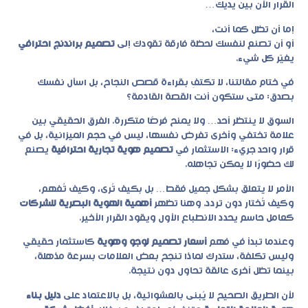
القرار الآن بين يديك…
إما أن تظل كما أنت،
أو أن تصنع لنفسك لحظة فارقة تقودك إلى
تصميم براندنج احترافي
يغيّر كل شيء.
في ختام مقالتنا، لا تكتفِ بقراءة قصص النجاح، بل اسأل نفسك
بصدق: متى ستكون أنت القصة القادمة؟
السوق لا ينتظر أحد… ولا يمنح فرصًا متكررة. الفرق الحقيقي بين
علامة تختفي وأخرى تفرض نفسها، ليس في حجم الميزانية، بل في
قرار واحد جريء: الاستثمار في
تصميم هوية تجارية احترافية
يصنع
لك حضورًا لا يمكن تجاهله.
الأمر لا يتعلق بشكل جميل فقط… بل بكيف تُرى، وكيف تُفهم،
وكيف تُختار دون تردد. وهنا تظهر
أهمية الهوية البصرية للشركات
كعامل حاسم يحدد الانطباع الأول ويقود القرار الأخير.
وعندما تبدأ في فهم
أسعار تصميم لوجو وهوية
كاستثمار حقيقي
وليس تكلفة، ستدرك لماذا تنجح بعض العلامات بسرعة مذهلة،
بينما تظل أخرى عالقة تحاول دون نتيجة.
لأن الطريق الصحيح لا يُبنى بالعشوائية، بل بالاعتماد على
دليل بناء