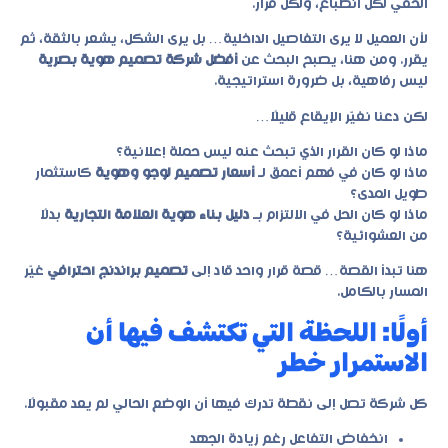
الخفي لكل انطباع، ولكل قرار.
لأن العميل لا يرى التفاصيل الداخلية… بل يرى الشكل، يشعر بالثقة، ثم
يقرر. ومن هنا، يصبح البحث عن
أفضل شركة تصميم هوية بصرية
ليس رفاهية، بل ضرورة استراتيجية.
لكن دعنا نغيّر الإيقاع قليلًا…
ماذا لو كان القرار الذي تبحث عنه ليس حملة إعلانية؟
ماذا لو كان في فهم أعمق لـ
أسعار تصميم لوجو وهوية
كاستثمار
طويل المدى؟
ماذا لو كان الحل في الالتزام بـ
دليل بناء هوية العلامة التجارية
بدلًا
من العشوائية؟
هنا تبدأ القصة… قصة قرار واحد قاد إلى
تصميم براندنج احترافي
غيّر
المسار بالكامل.
أولًا: اللحظة التي تكتشف فيها أن
الاستمرار خطر
كل شركة تصل إلى نقطة تدرك فيها أن الوضع الحالي لم يعد مقبولًا.
انخفاض التفاعل رغم زيادة الجهد