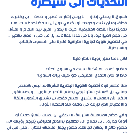
التحديات إلى سيطرة
السوق لا يعطي إنذارًا… لا يرسل إشارات تحذير واضحة… بل يختبرك
فجأة، إما أن تثبت وجودك أو تختفي دون أن يلاحظ أحد غيابك. هنا
تحديدًا تبدأ القصة الحقيقية، حيث لا يكون الفرق بين النجاح والفشل
في حجم الميزانية، ولا في عدد الإعلانات، بل في شيء أعمق بكثير…
في
تصميم هوية تجارية احترافية
قادرة على الصمود، الإقناع،
والسيطرة.
لكن دعنا نغيّر زاوية النظر قليلًا…
ماذا لو كانت المشكلة ليست في السوق أصلًا؟
ماذا لو كان التحدي الحقيقي هو كيف يراك السوق؟
هنا تظهر قوة
أهمية الهوية البصرية للشركات
، ليس كعنصر
جمالي، بل كسلاح استراتيجي يصنع الانطباع الأول… ويحدد القرار
الأخير. لأن العميل لا يشتري المنتج فقط، بل يشتري الشعور، الثقة،
والانطباع الذي تزرعه في ذهنه منذ اللحظة الأولى.
وفي خضم المنافسة الشرسة، لا يكفي أن تمتلك شعارًا جميلًا أو
ألوانًا جذابة… بل تحتاج إلى
تصميم براندنج احترافي
يُترجم رؤيتك إلى
حضور طاغٍ لا يمكن تجاهله. حضور يجعل علامتك تُختار… حتى قبل أن