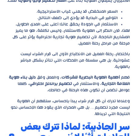
الكثيرون يقيمون الهوية بناءً على
أسعار تصميم لوجو وهوية
فقط.
السعر المنخفض قد يعني غياب الاستراتيجية.
التوفير في البداية قد يؤدي إلى ضعف النتائج.
الاستثمار في الجودة يحقق عائدًا أعلى على المدى الطويل.
لهذا، فإن النظر إلى الهوية كاستثمار، وليس تكلفة، هو ما يميز
المشاريع الناجحة. لأن
تصميم هوية تجارية احترافية
يؤثر على كل
مرحلة من مراحل رحلة العميل.
باختصار، رحلة العميل من الانطباع الأول إلى قرار الشراء ليست
عشوائية. بل هي سلسلة من اللحظات التي تتأثر بشكل مباشر
بالهوية.
فهم
أهمية الهوية البصرية للشركات
، والعمل وفق
دليل بناء هوية
العلامة التجارية
، والاستثمار في
تصميم براندنج احترافي
، كلها
عوامل تضمن أن تكون هذه الرحلة في صالحك.
وعندما تدرك أن كل قرار شراء يبدأ بإحساس، ستفهم أن الهوية
ليست مجرد تصميم… بل هي المحرك الذي يقود هذا الإحساس نحو
النتيجة التي تريدها.
سر الجاذبية: لماذا تترك بعض