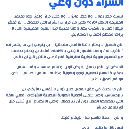
الشراء دون وعي
ليست مصادفة… ولا حظًا عابرًا… ولا حتى قرارًا واعيًا كما تعتقد.
الحقيقة الأكثر إثارة؟ كثير من قرارات الشراء التي تتخذها… لم تُفكّر
فيها أصلًا، بل شعرت بها. وهنا تحديدًا تبدأ اللعبة الحقيقية التي لا
يراها معظم أصحاب المشاريع.
لأن العميل لا يختار دائمًا الأفضل منطقيًا… بل ينجذب إلى ما يشعر أنه
“الأقرب له”. وهذا الشعور لا يُبنى بالكلمات فقط، بل يُصنع بصمت
عبر
تصميم هوية تجارية احترافية
قادرة على التأثير قبل أن تُقنع.
قد تظن أن الأمر يتعلق بعرض قوي أو سعر مناسب، وقد تنشغل
بمقارنة
أسعار تصميم لوجو وهوية
وكأنها العامل الحاسم… لكن
الواقع أعمق بكثير.
لأن ما يحدث في عقل العميل خلال ثوانٍ لا يُقاس بالأرقام، بل
بالإحساس. وهنا تتجلى
أهمية الهوية البصرية للشركات
، فهي اللغة
التي يفهمها العقل دون أن يترجمها، وهي الانطباع الذي يُبنى قبل
أي تفاعل مباشر.
والآن… دعنا نكسر هذا الإيقاع قليلًا.
ليس كل ما يُقنع… يُرى.