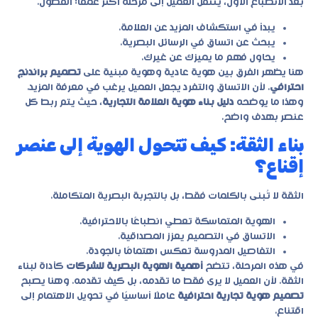
بعد الانطباع الأول، ينتقل العميل إلى مرحلة أكثر عمقًا: الفضول.
يبدأ في استكشاف المزيد عن العلامة.
يبحث عن اتساق في الرسائل البصرية.
يحاول فهم ما يميزك عن غيرك.
هنا يظهر الفرق بين هوية عادية وهوية مبنية على
تصميم براندنج
احترافي
. لأن الاتساق والتفرد يجعل العميل يرغب في معرفة المزيد.
وهذا ما يوضحه
دليل بناء هوية العلامة التجارية
، حيث يتم ربط كل
عنصر بهدف واضح.
بناء الثقة: كيف تتحول الهوية إلى عنصر
إقناع؟
الثقة لا تُبنى بالكلمات فقط، بل بالتجربة البصرية المتكاملة.
الهوية المتماسكة تعطي انطباعًا بالاحترافية.
الاتساق في التصميم يعزز المصداقية.
التفاصيل المدروسة تعكس اهتمامًا بالجودة.
في هذه المرحلة، تتضح
أهمية الهوية البصرية للشركات
كأداة لبناء
الثقة. لأن العميل لا يرى فقط ما تقدمه، بل كيف تقدمه. وهنا يصبح
تصميم هوية تجارية احترافية
عاملًا أساسيًا في تحويل الاهتمام إلى
اقتناع.