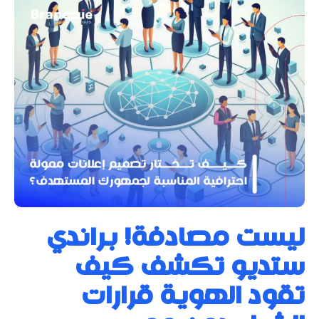
ليست مصادفة! براندي
ستديو تكشف كيف
تقود الهوية قرارات