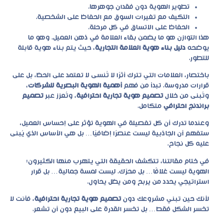
تطوير الهوية دون فقدان جوهرها.
التكيف مع تغيرات السوق مع الحفاظ على الشخصية.
الحفاظ على الاتساق في كل مرحلة.
هذا التوازن هو ما يضمن بقاء العلامة في ذهن العميل. وهو ما
يوضحه
دليل بناء هوية العلامة التجارية
، حيث يتم بناء هوية قابلة
للتطور.
باختصار، العلامات التي تترك أثرًا لا تُنسى لا تعتمد على الحظ، بل على
قرارات مدروسة. تبدأ من فهم
أهمية الهوية البصرية للشركات
،
وتُبنى من خلال
تصميم هوية تجارية احترافية
، وتُعزز عبر
تصميم
براندنج احترافي
متكامل.
وعندما تدرك أن كل تفصيلة في الهوية تؤثر على إحساس العميل،
ستفهم أن الجاذبية ليست عنصرًا إضافيًا… بل هي الأساس الذي يُبنى
عليه كل نجاح.
في ختام مقالتنا، تتكشف الحقيقة التي يتهرب منها الكثيرون:
الهوية ليست غلافًا… بل محرّك. ليست لمسة جمالية… بل قرار
استراتيجي يحدد من يربح ومن يظل يحاول.
لأنك حين تبني مشروعك دون
تصميم هوية تجارية احترافية
، فأنت لا
تخسر الشكل فقط… بل تخسر القدرة على البيع دون أن تشعر.