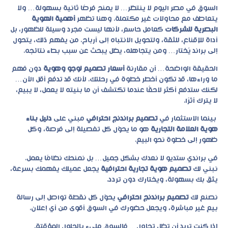
السوق في مصر اليوم لا ينتظر… لا يمنح فرصًا ثانية بسهولة… ولا
يتعاطف مع محاولات غير مكتملة. وهنا تظهر
أهمية الهوية
البصرية للشركات
كعامل حاسم، لأنها ليست مجرد وسيلة للظهور، بل
أداة للإقناع، للثقة، ولتحويل الانتباه إلى أرباح. من يفهم ذلك، يتحول
إلى براند يُختار… ومن يتجاهله، يظل يبحث عن سبب بطء نتائجه.
الحقيقة الواضحة… أن مقارنة
أسعار تصميم لوجو وهوية
دون فهم
ما وراءها، قد تكون أخطر خطوة في رحلتك. لأنك قد تدفع أقل الآن…
لكنك ستدفع أكثر لاحقًا عندما تكتشف أن ما بنيته لا يعمل، لا يبيع،
لا يترك أثرًا.
بينما الاستثمار في
تصميم براندنج احترافي
مبني على
دليل بناء
هوية العلامة التجارية
هو ما يحوّل كل تفصيلة إلى فرصة، وكل
ظهور إلى خطوة نحو البيع.
في
براندي ستديو
لا نعدك بشكل جميل… بل نمنحك نظامًا يعمل.
نبني لك
تصميم هوية تجارية احترافية
يجعل عميلك يفهمك بسرعة،
يثق بك بسهولة، ويختارك دون تردد.
نصنع لك
تصميم براندنج احترافي
يحوّل كل نقطة تواصل إلى رسالة
بيع غير مباشرة، ويجعل حضورك في السوق أقوى من أي إعلان.
إذا كنت تريد أن تظل تحاول… فالسوق مليء بالحلول المؤقتة.