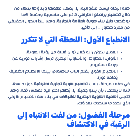
هذه الرحلة ليست عشوائية، بل يمكن فهمها وبناؤها بذكاء من
خلال
تصميم براندنج احترافي
قائم على منهجية واضحة كما
يوضحها
دليل بناء هوية العلامة التجارية
. وهنا يبدأ التحول الحقيقي
من مجرد ظهور… إلى تأثير.
الانطباع الأول: اللحظة التي لا تتكرر
العميل يكوّن رأيه خلال ثوانٍ قليلة من رؤية الهوية.
الألوان، الخطوط، والأسلوب البصري ترسل إشارات فورية عن
جودة المشروع.
الانطباع القوي يفتح الباب للاهتمام، بينما الانطباع الضعيف
يُغلقه فورًا.
في هذه المرحلة، يلعب
تصميم هوية تجارية احترافية
دورًا حاسمًا.
لأنه لا يكتفي بأن يبدو جميلًا، بل يُظهر احترافية تعكس ثقة. وهنا
تتجلى
أهمية الهوية البصرية للشركات
في بناء هذا الانطباع الأولي
الذي يحدد ما سيحدث بعد ذلك.
مرحلة الفضول: من لفت الانتباه إلى
الرغبة في الاكتشاف