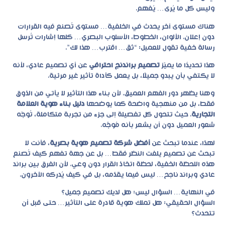
وليس كل ما يُرى… يُفهم.
هناك مستوى آخر يحدث في الخلفية… مستوى تُصنع فيه القرارات
دون إعلان. الألوان، الخطوط، الأسلوب البصري… كلها إشارات تُرسل
رسالة خفية تقول للعميل: “ثق… اقترب… هذا لك”.
هذا تحديدًا ما يميّز
تصميم براندنج احترافي
عن أي تصميم عادي، لأنه
لا يكتفي بأن يبدو جميلًا، بل يعمل كأداة تأثير غير مرئية.
وهنا يظهر دور الفهم العميق. لأن بناء هذا التأثير لا يأتي من الذوق
فقط، بل من منهجية واضحة كما يوضحها
دليل بناء هوية العلامة
التجارية
. حيث تتحول كل تفصيلة إلى جزء من تجربة متكاملة، تُوجّه
شعور العميل دون أن يشعر بأنه مُوجَّه.
لهذا، عندما تبحث عن
أفضل شركة تصميم هوية بصرية
، فأنت لا
تبحث عن تصميم يلفت النظر فقط… بل عن جهة تفهم كيف تُصنع
هذه اللحظة الخفية، لحظة اتخاذ القرار دون وعي. لأن الفرق بين براند
عادي وبراند ناجح… ليس فيما يقدّمه، بل في كيف يُدركه الآخرون.
في النهاية… السؤال ليس: هل لديك تصميم جميل؟
السؤال الحقيقي: هل تملك هوية قادرة على التأثير… حتى قبل أن
تتحدث؟