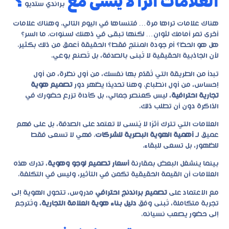
العلامات أثرًا لا يُنسى مع
؟
براندي ستديو
هناك علامات تراها مرة… فتنساها في اليوم التالي. وهناك علامات
أخرى تمر أمامك لثوانٍ… لكنها تبقى في ذهنك لسنوات. ما السر؟
هل هو الحظ؟ أم جودة المنتج فقط؟ الحقيقة أعمق من ذلك بكثير.
لأن الجاذبية الحقيقية لا تُبنى بالصدفة، بل تُصنع بوعي.
تبدأ من الطريقة التي تُقدّم بها نفسك، من أول نظرة، من أول
إحساس، من أول انطباع. وهنا تحديدًا يظهر دور
تصميم هوية
تجارية احترافية
، ليس كعنصر جمالي، بل كأداة تزرع حضورك في
الذاكرة دون أن تطلب ذلك.
العلامات التي تترك أثرًا لا يُنسى لا تعتمد على الصدفة، بل على فهم
عميق لـ
أهمية الهوية البصرية للشركات
. فهي لا تسعى فقط
للظهور، بل تسعى للبقاء.
بينما ينشغل البعض بمقارنة
أسعار تصميم لوجو وهوية
، تدرك هذه
العلامات أن القيمة الحقيقية تكمن في التأثير، وليس في التكلفة.
مع الاعتماد على
تصميم براندنج احترافي
مدروس، تتحول الهوية إلى
تجربة متكاملة، تُبنى وفق
دليل بناء هوية العلامة التجارية
، وتُترجم
إلى حضور يصعب نسيانه.