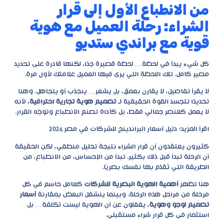
من الانطباع الأول إلى قرار
الشراء: رحلة العميل مع هوية
قوية مع براندي ستديو
كل شيء يبدأ في لحظة… لحظة قصيرة جدًا، لكنها قادرة على تحديد
مصير كامل. تلك اللحظة التي يرى فيها العميل علامتك لأول مرة.
لا يقرأ تفاصيل، لا يقارن بعمق، بل يشعر… ينجذب أو يتجاهل. وهنا
تحديدًا تتجسد القوة الحقيقية لـ
تصميم هوية تجارية احترافية
، لأنه
لا يعمل كعنصر جمالي فقط، بل كأداة تصنع الانطباع وتوجّه القرار.
اقرأ المزيد:
دليل أسعار البراندينج للشركات في مصر 2026
كثيرون يعتقدون أن قرار الشراء نتيجة تحليل منطقي، لكن الحقيقة
أن الرحلة تبدأ قبل ذلك بكثير. تبدأ من الإحساس، من الانطباع، من
الطريقة التي تُقدّم بها نفسك بصريًا.
هنا تظهر
أهمية الهوية البصرية للشركات
كعامل حاسم في كل
مرحلة من مراحل هذه الرحلة. وبينما ينشغل البعض بمقارنة
أسعار
تصميم لوجو وهوية
، يغفلون عن أن الهوية ليست تكلفة… بل
استثمار في كل قرار شراء مستقبلي.