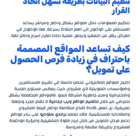
تنظيم البيانات بطريقة تسهّل اتخاذ
القرار
تنظيم المعلومات داخل الموقع بشكل واضح ومباشر يساعد
المستثمر على الوصول إلى أهم النقاط بسرعة. هذا الوضوح في
العرض يقلل من التعقيد ويجعل عملية اتخاذ القرار أسرع وأكثر ثقة.
كيف تساعد المواقع المصممة
باحتراف في زيادة فرص الحصول
على تمويل؟
أصبح الموقع الإلكتروني عنصرًا حاسمًا في تقييم المستثمرين
والمؤسسات التمويلية لأي مشروع، حيث يعكس مستوى الجدية
والاحترافية ومدى جاهزية الشركة للنمو. فالمواقع المصممة بشكل
احترافي من خلال
تصميم مواقع ويب إبداعية
لا تقدم مجرد واجهة
تعريفية، بل تعمل كأداة إقناع متكاملة توضح قيمة المشروع
وإمكاناته المستقبلية. لذلك تعتمد
براندي ستوديو
على بناء مواقع
تدعم فرص التمويل من خلال إبراز القوة التشغيلية والرؤية الواضحة
للمشروع بطريقة مقنعة ومدروسة.