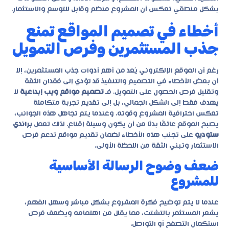
بشكل منطقي تعكس أن المشروع منظم وقابل للتوسع والاستثمار.
أخطاء في تصميم المواقع تمنع
جذب المستثمرين وفرص التمويل
رغم أن الموقع الإلكتروني يُعد من أهم أدوات جذب المستثمرين، إلا
أن بعض الأخطاء في التصميم والتنفيذ قد تؤدي إلى فقدان الثقة
وتقليل فرص الحصول على التمويل. فـ
تصميم مواقع ويب إبداعية
لا
يهدف فقط إلى الشكل الجمالي، بل إلى تقديم تجربة متكاملة
تعكس احترافية المشروع وقوته. وعندما يتم تجاهل هذه الجوانب،
يصبح الموقع عائقًا بدلًا من أن يكون وسيلة إقناع. لذلك تعمل
براندي
ستوديو
على تجنب هذه الأخطاء لضمان تقديم مواقع تدعم فرص
الاستثمار وتبني الثقة من اللحظة الأولى.
ضعف وضوح الرسالة الأساسية
للمشروع
عندما لا يتم توضيح فكرة المشروع بشكل مباشر وسهل الفهم،
يشعر المستثمر بالتشتت، مما يقلل من اهتمامه ويضعف فرص
استكمال التصفح أو التواصل.