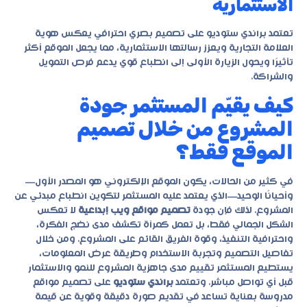
الاستثمارية
تعتمد براندي ستوديو على تصميم بصري احترافي يعكس هوية
العلامة التجارية ويعزز رسالتها الاستثمارية، مما يجعل الموقع أكثر
تأثيرًا ويحول الزيارة الأولى إلى انطباع قوي يدعم فرص التمويل
والشراكة.
كيف يقيّم المستثمر جودة
المشروع من خلال تصميم
الموقع فقط؟
في كثير من الحالات، يكون الموقع الإلكتروني هو المصدر الأول—
وأحيانًا الوحيد—الذي يعتمد عليه المستثمر لتكوين انطباع مبدئي عن
المشروع. لذلك فإن جودة
تصميم مواقع ويب إبداعية
لا تعكس
الشكل الجمالي فقط، بل تعمل كمرآة تكشف مدى نضج الفكرة،
واحترافية التنفيذ، وقوة الفريق القائم على المشروع. ومن خلال
تفاصيل التصميم وتجربة الاستخدام وطريقة عرض المعلومات،
يستطيع المستثمر تقييم مدى جاهزية المشروع للنمو والاستثمار
قبل أي تواصل مباشر. وتعتمد
براندي ستوديو
على تصميم مواقع
مدروسة بعناية تساعد في تقديم صورة دقيقة وقوية عن قيمة