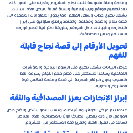
واضحة وأدلة ملموسة تثبت نجاح المشروع وقدرته على النمو. لذلك
يُعد
تصميم مواقع ويب إبداعية
وسيلة فعالة لعرض هذه البيانات
بشكل بصري جذاب وسهل الفهم، مما يحول المعلومات المعقدة إلى
قصة نجاح واضحة ومقنعة. وتعتمد
براندي ستوديو
على إبراز
الإنجازات والبيانات داخل المواقع بطريقة احترافية تدعم قرارات
الاستثمار وتعزز المصداقية.
تحويل الأرقام إلى قصة نجاح قابلة
للفهم
عرض البيانات بشكل بصري مثل الرسوم البيانية والمؤشرات
التفاعلية يساعد المستثمر على فهم حجم النجاح بسرعة. هذا
الأسلوب يحول الأرقام المجردة إلى قصة واضحة تعكس قوة
المشروع وتطوره.
إبراز الإنجازات يعزز المصداقية والثقة
عندما يتم عرض الجوائز، والشراكات، ونسب النمو بشكل واضح داخل
الموقع، فإن ذلك يعطي انطباعًا قويًا بالمصداقية. هذه العناصر
تساعد في تقليل الشك وتعزيز ثقة المستثمر في المشروع.