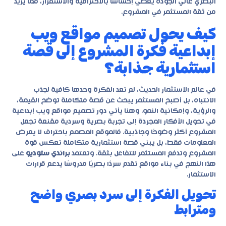
البصري عالي الجودة يعطي إحساسًا بالاحترافية والاستقرار، مما يزيد
من ثقة المستثمر في المشروع.
كيف يحول تصميم مواقع ويب
إبداعية فكرة المشروع إلى قصة
استثمارية جذابة؟
في عالم الاستثمار الحديث، لم تعد الفكرة وحدها كافية لجذب
الانتباه، بل أصبح المستثمر يبحث عن قصة متكاملة توضح القيمة،
والرؤية، وإمكانية النمو. وهنا يأتي دور
تصميم مواقع ويب إبداعية
في تحويل الأفكار المجردة إلى تجربة بصرية وسردية مقنعة تجعل
المشروع أكثر وضوحًا وجاذبية. فالموقع المصمم باحتراف لا يعرض
المعلومات فقط، بل يبني قصة استثمارية متكاملة تعكس قوة
المشروع وتدفع المستثمر للتفاعل بثقة. وتعتمد
براندي ستوديو
على
هذا النهج في بناء مواقع تقدم سردًا بصريًا مدروسًا يدعم قرارات
الاستثمار.
تحويل الفكرة إلى سرد بصري واضح
ومترابط