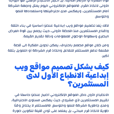
قوة الفكرة أو الأرقام المالية، بل أصبح الانطباع الرقمي هو البوابة
الأولى لاتخاذ القرار. فالموقع الإلكتروني اليوم يمثل واجهة الشركة
أمام المستثمرين، ويعكس مدى احترافيتها واستعدادها للنمو
والتوسع.
لذلك يُعد
تصميم مواقع ويب إبداعية
عنصرًا أساسيًا في بناء الثقة
وإقناع المستثمرين منذ اللحظة الأولى، حيث يجمع بين قوة العرض
البصري وسهولة الوصول للمعلومات ودقة تقديم القيمة.
ومن خلال موقع مصمم باحتراف، يمكن تحويل الفكرة إلى قصة
مقنعة تدفع المستثمر للتفاعل واتخاذ قرار الشراكة أو التمويل بثقة
أكبر.
كيف يشكل تصميم مواقع ويب
إبداعية الانطباع الأول لدى
المستثمرين؟
الانطباع الأول داخل الموقع الإلكتروني أصبح عنصرًا حاسمًا في
تقييم المستثمرين لأي مشروع، حيث يعكس مستوى الاحترافية،
ومدى جاهزية الشركة للنمو والتوسع. فالمستثمر لا يحتاج وقتًا
طويلًا لاتخاذ قرار مبدئي، بل يعتمد على ثوانٍ قليلة لتكوين صورة