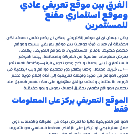
الفرق بين موقع تعريفي عادي
وموقع استثماري مقنع
للمستثمرين
يظن البعض أن أي موقع إلكتروني يمكن أن يخدم نفس الهدف، لكن
الحقيقة أن هناك فرقًا جوهريًا بين موقع تعريفي بسيط وموقع
مصمم خصيصًا لإقناع المستثمرين. فالموقع التعريفي يكتفي
بعرض معلومات أساسية عن الشركة وخدماتها، بينما الموقع
الاستثماري يُبنى بهدف واضح وهو تحويل الزائر—وخاصة المستثمر
—إلى شريك محتمل. وهنا يظهر دور
تصميم مواقع ويب إبداعية
في
تحويل الموقع من مجرد واجهة تعريفية إلى أداة إقناع قوية تدعم
قرارات الاستثمار. وتعتمد
براندي ستوديو
على هذا الفهم العميق عند
تصميم المواقع لضمان تحقيق أهداف تمويل ونمو حقيقية.
الموقع التعريفي يركز على المعلومات
فقط
المواقع التعريفية غالبًا ما تعرض نبذة عن الشركة والخدمات دون
عمق استراتيجي أو تركيز على الإقناع. هدفها الأساسي هو التعريف