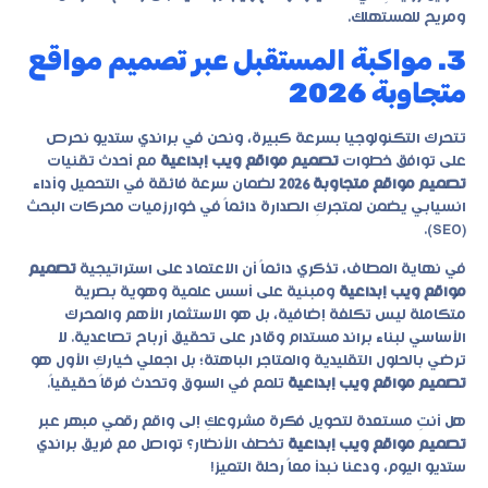
ومريح للمستهلك.
3. مواكبة المستقبل عبر تصميم مواقع
متجاوبة 2026
تتحرك التكنولوجيا بسرعة كبيرة، ونحن في
براندي ستديو
نحرص
على توافق خطوات
تصميم مواقع ويب إبداعية
مع أحدث تقنيات
تصميم مواقع متجاوبة 2026
لضمان سرعة فائقة في التحميل وأداء
انسيابي يضمن لمتجركِ الصدارة دائماً في خوارزميات محركات البحث
(SEO).
في نهاية المطاف، تذكري دائماً أن الاعتماد على استراتيجية
تصميم
مواقع ويب إبداعية
ومبنية على أسس علمية وهوية بصرية
متكاملة ليس تكلفة إضافية، بل هو الاستثمار الأهم والمحرك
الأساسي لبناء براند مستدام وقادر على تحقيق أرباح تصاعدية. لا
ترضي بالحلول التقليدية والمتاجر الباهتة؛ بل اجعلي خياركِ الأول هو
تصميم مواقع ويب إبداعية
تلمع في السوق وتحدث فرقاً حقيقياً.
هل أنتِ مستعدة لتحويل فكرة مشروعكِ إلى واقع رقمي مبهر عبر
تصميم مواقع ويب إبداعية
تخطف الأنظار؟ تواصل مع فريق براندي
ستديو اليوم، ودعنا نبدأ معاً رحلة التميز!