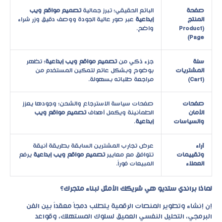
صفحة
البائع الحقيقي؛ تبرز جمالية
تصميم مواقع ويب
المنتج
إبداعية
عبر صور عالية الجودة ووصف دقيق وزر شراء
(Product
واضح.
Page)
سلة
جزء ذكي من
تصميم مواقع ويب إبداعية
؛ تظهر
المشتريات
بوضوح وبشكل عائم لتمكين المستخدم من
(Cart)
مراجعة طلباته بسهولة.
صفحات
صفحات سياسة الاسترجاع والشحن؛ وجودها يعزز
الأمان
الطمأنينة ويكمل أهداف
تصميم مواقع ويب
والسياسات
إبداعية
.
آراء
عرض تجارب المشترين السابقة بطريقة أنيقة
وتقييمات
تتوافق مع معايير
تصميم مواقع ويب إبداعية
يرفع
العملاء
المبيعات فوراً.
لماذا براندي ستديو هي شريكك الأمثل لبناء متجرك؟
إن إنشاء وتطوير المنصات الرقمية يتطلب دمجاً معقداً بين الفن
البرمجي، التحليل النفسي العميق لسلوك المستهلك، وقواعد