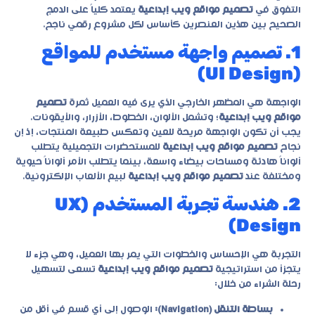
التفوق في
تصميم مواقع ويب إبداعية
يعتمد كلياً على الدمج
الصحيح بين هذين العنصرين كأساس لكل مشروع رقمي ناجح.
1. تصميم واجهة مستخدم للمواقع
(UI Design)
الواجهة هي المظهر الخارجي الذي يرى فيه العميل ثمرة
تصميم
مواقع ويب إبداعية
؛ وتشمل الألوان، الخطوط، الأزرار، والأيقونات.
يجب أن تكون الواجهة مريحة للعين وتعكس طبيعة المنتجات، إذ إن
نجاح
تصميم مواقع ويب إبداعية
للمستحضرات التجميلية يتطلب
ألواناً هادئة ومساحات بيضاء واسعة، بينما يتطلب الأمر ألواناً حيوية
ومختلفة عند
تصميم مواقع ويب إبداعية
لبيع الألعاب الإلكترونية.
2. هندسة تجربة المستخدم (UX
Design)
التجربة هي الإحساس والخطوات التي يمر بها العميل، وهي جزء لا
يتجزأ من استراتيجية
تصميم مواقع ويب إبداعية
تسعى لتسهيل
رحلة الشراء من خلال:
بساطة التنقل (Navigation):
الوصول إلى أي قسم في أقل من