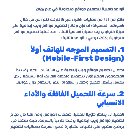
قواعد ذهبية لتصميم مواقع متجاوبة في عام 2026
أكثر من 75% من عمليات الشراء عبر الإنترنت تتم الآن من خلال
الهواتف المحمولة؛ لذا فإن ارتكاز
تصميم مواقع ويب إبداعية
على
ميزة التجاوب يعد معياراً أساسياً للبقاء. عند تنفيذ
تصميم مواقع
متجاوبة 2026
، نراعي القواعد التالية:
1. التصميم الموجه للهاتف أولاً
(Mobile-First Design)
لضمان
تصميم مواقع ويب إبداعية
على الشاشات الصغيرة، يبدأ
المصممون المحترفون بتصميم واجهة الهاتف أولاً لاستغلال كل
بكسل بشكل صحيح وضمان سهولة النقر بالإبهام دون عوائق.
2. سرعة التحميل الفائقة والأداء
الانسيابي
العميل لن ينتظر طويلاً لتحميل صفحات الموقع، ومن هنا فإن نجاح
تصميم مواقع ويب إبداعية
يرتبط طردياً بالسرعة، حيث نعتمد في
براندي ستديو
على تقنيات متطورة تدمج السرعة بجماليات
تصميم