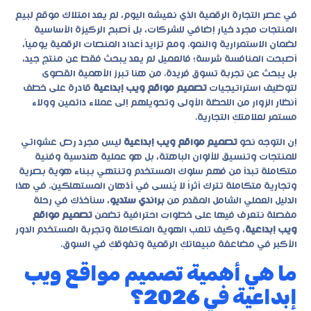
في عصر التجارة الرقمية الذي نعيشه اليوم، لم يعد امتلاك موقع لبيع
المنتجات مجرد خيار إضافي للشركات، بل أصبح الركيزة الأساسية
لضمان الاستمرارية والنمو. ومع تزايد أعداد المنصات الرقمية يومياً،
أصبحت المنافسة شرسة؛ فالعميل لم يعد يبحث فقط عن منتج جيد،
بل يبحث عن تجربة تسوق فريدة. من هنا تبرز الأهمية القصوى
لتوظيف استراتيجيات
تصميم مواقع ويب إبداعية
قادرة على خطف
أنظار الزوار من اللحظة الأولى وتحويلهم إلى عملاء دائمين وولاء
مستمر لعلامتكِ التجارية.
إن التوجه نحو
تصميم مواقع ويب إبداعية
ليس مجرد رصّ عشوائي
للمنتجات وتنسيق للألوان الباهتة، بل هو عملية هندسية وفنية
متكاملة تبدأ من فهم سلوك المستخدم وتنتهي ببناء هوية بصرية
وتجارية متكاملة تترك أثراً لا يُنسى في أذهان المستهلكين. في هذا
الدليل العملي الشامل المقدم من
براندي ستديو
، سنأخذكِ في رحلة
مفصلة نتعرف فيها على خطوات احترافية تضمن
تصميم مواقع
ويب إبداعية
، وكيف تلعب الهوية المتكاملة وتجربة المستخدم الدور
الأكبر في مضاعفة مبيعاتكِ الرقمية وتفوقكِ في السوق.
ما هي أهمية تصميم مواقع ويب
إبداعية في 2026؟