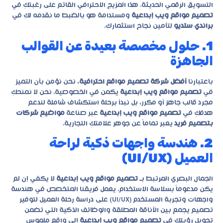
التسويق الرقمي الحديثة. هذا المزيج الاحترافي القائم على رغبتكِ في
تصميم مواقع ويب إبداعية
ومستدامة هو بالضبط ما نقدمه لكِ في
براندي ستديو
لتأمين نجاح استثماركِ.
1. حلول مخصصة بعيدة عن القوالب
الجاهزة
باعتبارنا
أفضل شركة تصميم مواقع احترافية
، نحن نؤمن بأن التميز
في
تصميم مواقع ويب إبداعية
يكمن في الخصوصية. نحن لا نمنحكِ
مجرد قالب جاهز أو مكرر، بل نبدأ برحلة استكشاف شاملة لندعم
هدفكِ في
تصميم مواقع ويب إبداعية
عبر صناعة
مواضيع شركات
بتصميم فريد
يعبر تماماً عن جوهر علامتكِ التجارية.
2. هندسة واجهات ذكية لراحة
العميل (UI/UX)
الجمال البصري المرتبط بـ
تصميم مواقع ويب إبداعية
لا يكفي إن لم
يكن مدعوماً بسلاسة الاستخدام. يعمل فريقنا المتخصص في هندسة
واجهات وتجربة المستخدم (UI/UX) على دراسة رحلة العميل لتوفير
تصميم يجمع بين الأناقة المطلقة والوظائف الذكية التي تضمن
تحويل رؤيتكِ في
تصميم مواقع ويب إبداعية
إلى واقع ملموس