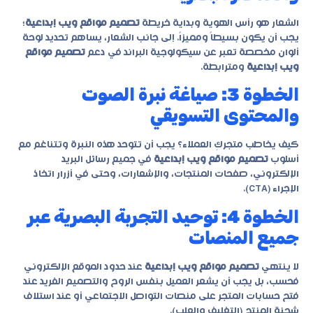
الشعار هو رأس الهوية وبداية خريطة
تصميم مواقع ويب إبداعية
؛
يجب أن يكون بسيطاً ومميزاً. إلى جانب الشعار، يساهم تحديد لوحة
ألوان مخصصة تعبر عن سيكولوجية البراند في دعم
تصميم مواقع
ويب إبداعية
ومترابطة.
الخطوة 3: صياغة نبرة الصوت
والمحتوى التسويقي
كيف يخاطب متجركِ العملاء؟ يجب أن تتوحد هذه النبرة وتتناغم مع
أسلوب
تصميم مواقع ويب إبداعية
في جميع رسائل البريد
الإلكتروني، صفحات المنتجات، والإشعارات، وحتى في أزرار اتخاذ
الإجراء (CTA).
الخطوة 4: توحيد التجربة البصرية عبر
جميع المنصات
لا ينتهي
تصميم مواقع ويب إبداعية
عند حدود الموقع الإلكتروني
فحسب، بل يجب أن يشعر العميل بنفس الروح والتصميم الفريد عند
فتح حسابات المتجر على منصات التواصل الاجتماعي أو عند استلاف
شحنة المنتج (التغليف والعلب).