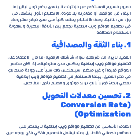
المرور السريع للمستخدم عبر الإنترنت لا يتعدى بضع ثوانٍ ليقرر إما
البقاء في موقعكِ أو مغادرته بلا عودة. الانطباع الأول يتشكل في
جزء من الثانية، وهذا الانطباع يعتمد كلياً على مدى نجاح مشروعكِ
في
تصميم مواقع ويب إبداعية
تجمع بين الأناقة البصرية وسهولة
الاستخدام المطلقة.
1. بناء الثقة والمصداقية
العميل لا يرى من شركتكِ سوى شاشتكِ الرقمية؛ لذا فإن الاعتماد على
تصميم مواقع ويب إبداعية
يعكس مدى احترافيتكِ. إذا كان مظهر
الموقع قديماً أو غير منظم، سينعكس ذلك سلباً على جودة منتجاتكِ
في نظر العميل، بينما الاستثمار في
تصميم مواقع ويب إبداعية
يعطي إيحاءً فورياً بأنكِ براند موثوق ومهتم بأدق التفاصيل.
2. تحسين معدلات التحويل
(Conversion Rate
Optimization)
الهدف الأساسي من
تصميم مواقع ويب إبداعية
لا يقتصر على
المظهر الجمالي فقط، بل يمتد ليشمل التصميم الذكي الذي يوجه عين