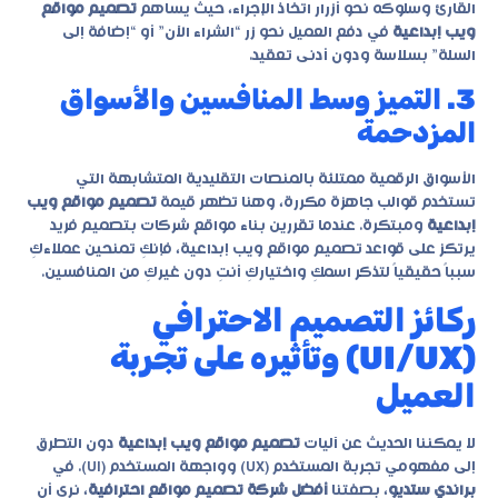
القارئ وسلوكه نحو أزرار اتخاذ الإجراء، حيث يساهم
تصميم مواقع
ويب إبداعية
في دفع العميل نحو زر “الشراء الآن” أو “إضافة إلى
السلة” بسلاسة ودون أدنى تعقيد.
3. التميز وسط المنافسين والأسواق
المزدحمة
الأسواق الرقمية ممتلئة بالمنصات التقليدية المتشابهة التي
تستخدم قوالب جاهزة مكررة، وهنا تظهر قيمة
تصميم مواقع ويب
إبداعية
ومبتكرة. عندما تقررين بناء مواقع شركات بتصميم فريد
يرتكز على قواعد
تصميم مواقع ويب إبداعية
، فإنكِ تمنحين عملاءكِ
سبباً حقيقياً لتذكر اسمكِ واختياركِ أنتِ دون غيركِ من المنافسين.
ركائز التصميم الاحترافي
(UI/UX) وتأثيره على تجربة
العميل
لا يمكننا الحديث عن آليات
تصميم مواقع ويب إبداعية
دون التطرق
إلى مفهومي تجربة المستخدم (UX) وواجهة المستخدم (UI). في
براندي ستديو
، بصفتنا
أفضل شركة تصميم مواقع احترافية
، نرى أن