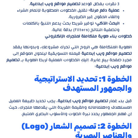
3 نقرات بفضل قواعد
تصميم مواقع ويب إبداعية
.
عملية دفع مرنة:
تقليل الخطوات المطلوبة لإتمام الشراء
وإلغاء الحقول غير الضرورية.
البحث الذكي:
توفير شريط بحث يدعم التنبؤ بالكلمات
وتصفية النتائج (Filters) بدقة عالية.
خطوات بناء هوية متكاملة لمتجرك الإلكتروني
الهوية المتكاملة هي الروح التي تحرك مشروعكِ، وبدونها يفقد
تصميم مواقع ويب إبداعية
قيمته التسويقية ليتحول الموقع إلى
مجرد صفحة بيع عابرة. إليكِ الخطوات العملية لربط الهوية بـ
تصميم
مواقع ويب إبداعية
:
الخطوة 1: تحديد الاستراتيجية
والجمهور المستهدف
قبل بدء غمار
تصميم مواقع ويب إبداعية
، يجب تحديد طبيعة العميل
المستهدف واهتماماته والقيمة الفريدة التي يقدمها متجركِ، حيث
إن فهم الجمهور يحدد نبرة الصوت والأسلوب البصري المتبع.
الخطوة 2: تصميم الشعار (Logo)
والعناصر البصرية