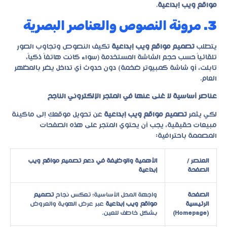
مواقع ويب إبداعية
.
3. مرونة النصوص والعناصر البصرية
يتطلب
تصميم مواقع ويب إبداعية
تكيف النصوص وتجاوب الصور
تلقائياً حسب حجم الشاشة المستخدمة (سواء كانت هاتفاً ذكياً،
تابلت، أو شاشة كمبيوتر ضخمة) دون حدوث أي تداخل يضر بالمظهر
العام.
عناصر أساسية لا غنى عنها في المتجر الإلكتروني الناجح
لكي يثمر
تصميم مواقع ويب إبداعية
عن تحويل موقعكِ إلى ماكينة
مبيعات حقيقية، يجب أن يحتوي المتجر على هذه الصفحات
المصممة باحترافية:
العنصر /
الأهمية والوظيفة في دعم تصميم مواقع ويب
الصفحة
إبداعية
الصفحة
واجهة المحل الأساسية؛ تعكس نجاح
تصميم
الرئيسية
مواقع ويب إبداعية
عبر عرض الهوية والعروض
(Homepage)
بشكل خاطف للعين.