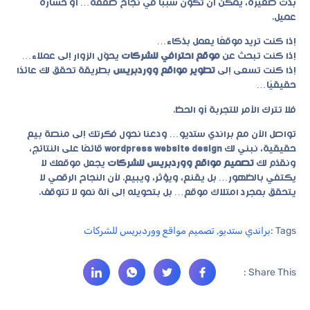
بدت صغيرة، يمكن أن تكون سببًا في نجاح صفقة… أو خسارة
عميل.
إذا كنت تريد موقعًا يعمل بذكاء…
إذا كنت تبحث عن
موقع احترافي للشركات
يحوّل الزوار إلى عملاء…
إذا كنت تسعى إلى
تطوير مواقع ووردبريس
بطريقة تحقق لك عائدًا
حقيقيًا…
فلا تترك الأمر للتجربة أو الحظ.
تواصل الآن مع
براندي ستديو
… ودعنا نحول فكرتك إلى منصة بيع
حقيقية، نبني لك
wordpress website design
قائمًا على النتائج،
ونقدّم لك
تصميم مواقع ووردبريس للشركات
يجعل موقعك لا
يكتفي بالظهور… بل يقنع، ويؤثر، ويبيع. لأن النجاح الرقمي لا
يتحقق بمجرد امتلاك موقع… بل بتحويله إلى آلة نمو لا تتوقف.
Tags :
براندي ستديو
,
تصميم مواقع ووردبريس للشركات
Share This :