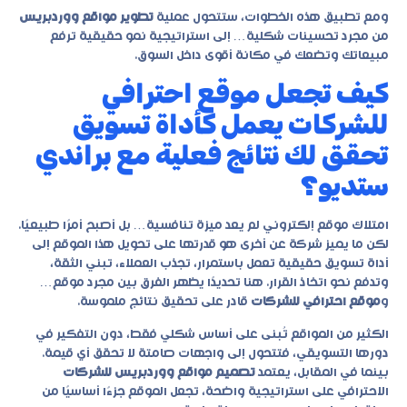
ومع تطبيق هذه الخطوات، ستتحول عملية
تطوير مواقع ووردبريس
من مجرد تحسينات شكلية… إلى استراتيجية نمو حقيقية ترفع
مبيعاتك وتضعك في مكانة أقوى داخل السوق.
كيف تجعل موقع احترافي
للشركات يعمل كأداة تسويق
تحقق لك نتائج فعلية مع براندي
ستديو؟
امتلاك موقع إلكتروني لم يعد ميزة تنافسية… بل أصبح أمرًا طبيعيًا.
لكن ما يميز شركة عن أخرى هو قدرتها على تحويل هذا الموقع إلى
أداة تسويق حقيقية تعمل باستمرار، تجذب العملاء، تبني الثقة،
وتدفع نحو اتخاذ القرار. هنا تحديدًا يظهر الفرق بين مجرد موقع…
و
موقع احترافي للشركات
قادر على تحقيق نتائج ملموسة.
الكثير من المواقع تُبنى على أساس شكلي فقط، دون التفكير في
دورها التسويقي، فتتحول إلى واجهات صامتة لا تحقق أي قيمة.
بينما في المقابل، يعتمد
تصميم مواقع ووردبريس للشركات
الاحترافي على استراتيجية واضحة، تجعل الموقع جزءًا أساسيًا من