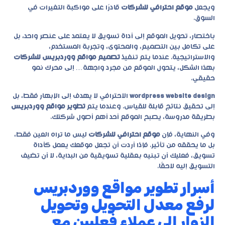
ويجعل
موقع احترافي للشركات
قادرًا على مواكبة التغيرات في
السوق.
باختصار، تحويل الموقع إلى أداة تسويق لا يعتمد على عنصر واحد، بل
على تكامل بين التصميم، والمحتوى، وتجربة المستخدم،
والاستراتيجية. عندما يتم تنفيذ
تصميم مواقع ووردبريس للشركات
بهذا الشكل، يتحول الموقع من مجرد واجهة… إلى محرك نمو
حقيقي.
wordpress website design
الاحترافي لا يهدف إلى الإبهار فقط، بل
إلى تحقيق نتائج قابلة للقياس. وعندما يتم
تطوير مواقع ووردبريس
بطريقة مدروسة، يصبح الموقع أحد أهم أصول شركتك.
وفي النهاية، فإن
موقع احترافي للشركات
ليس ما تراه العين فقط،
بل ما يحققه من تأثير. فإذا أردت أن تجعل موقعك يعمل كأداة
تسويق، فعليك أن تبنيه بعقلية تسويقية من البداية، لا أن تضيف
التسويق إليه لاحقًا.
أسرار تطوير مواقع ووردبريس
لرفع معدل التحويل وتحويل
الزوار إلى عملاء فعليين مع