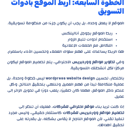
الخطوة السابعة: اربط الموقع بأدوات
التسويق
الموقع لا يعمل وحده، بل يجب أن يكون جزءًا من منظومة تسويقية.
ربط الموقع بجوجل أناليتكس
استخدام أدوات تتبع الزوار
التكامل مع الحملات الإعلانية
هذا الربط يساعدك على فهم سلوك العملاء وتحسين الأداء باستمرار.
وفي
تطوير مواقع ووردبريس
الاحترافي، يتم تصميم الموقع ليكون
مركزًا لكل أنشطتك التسويقية.
باختصار، تحسين
wordpress website design
ليس خطوة واحدة، بل
عملية متكاملة تبدأ من فهم العميل وتنتهي بتحقيق النتائج. وكل
عنصر داخل الموقع، مهما كان صغيرًا، يلعب دورًا في تحويل الزائر إلى
عميل.
إذا كنت تريد بناء
موقع احترافي للشركات
، فعليك أن تنظر إلى
تصميم مواقع ووردبريس للشركات
كاستثمار حقيقي، وليس مجرد
تنفيذ تقني. لأن الموقع الناجح لا يُقاس بشكله، بل بقدرته على
تحقيق أهدافك.