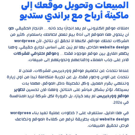
المبيعات وتحويل موقعك إلى
ماكينة أرباح مع براندي ستديو
امتلاك موقع إلكتروني لم يعد إنجازًا بحد ذاته… الإنجاز الحقيقي هو
أن يتحول هذا الموقع إلى أداة بيع تعمل لصالحك باستمرار. كثير من
الشركات تمتلك مواقع، لكنها لا تحقق أي نتائج، لأن
wordpress
website design
الخاص بها لم يُبنَ على أساس تجاري حقيقي. وهنا
يظهر الفارق بين موقع موجود فقط… و
موقع احترافي للشركات
قادر على جذب العملاء وإقناعهم وتحويلهم إلى مبيعات.
عندما نتحدث عن
تصميم مواقع ووردبريس للشركات
، فنحن لا
نتحدث عن ألوان وصور فقط، بل عن تجربة متكاملة تبدأ من أول زيارة
وتنتهي بقرار العميل. وكل تفصيلة داخل الموقع، مهما بدت
بسيطة، تؤثر بشكل مباشر على النتائج. ولهذا فإن تحسين
تطوير
مواقع ووردبريس
لم يعد خيارًا، بل ضرورة لكل شركة تريد المنافسة
في 2026.
في هذا الدليل، ستتعرف على 7 خطوات عملية تعيد بناء
wordpress
website design
لديك بطريقة ترفع من كفاءة الموقع وتضاعف
فرص تحقيق المبيعات.