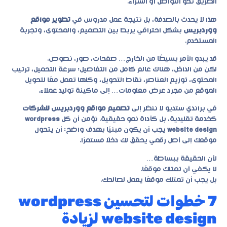
الطريق نحو التواصل أو الشراء.
هذا لا يحدث بالصدفة، بل نتيجة عمل مدروس في
تطوير مواقع
ووردبريس
بشكل احترافي يربط بين التصميم، والمحتوى، وتجربة
المستخدم.
قد يبدو الأمر بسيطًا من الخارج… صفحات، صور، نصوص.
لكن من الداخل، هناك عالم كامل من التفاصيل: سرعة التحميل، ترتيب
المحتوى، توزيع العناصر، نقاط التحويل، وكلها تعمل معًا لتحويل
الموقع من مجرد عرض معلومات… إلى ماكينة توليد عملاء.
في
براندي ستديو
لا ننظر إلى
تصميم مواقع ووردبريس للشركات
كخدمة تقليدية، بل كأداة نمو حقيقية. نؤمن أن كل
wordpress
website design
يجب أن يكون مبنيًا بهدف واضح: أن يتحول
موقعك إلى أصل رقمي يحقق لك دخلًا مستمرًا.
لأن الحقيقة ببساطة…
لا يكفي أن تمتلك موقعًا.
بل يجب أن تمتلك موقعًا يعمل لصالحك.
7 خطوات لتحسين wordpress
website design لزيادة