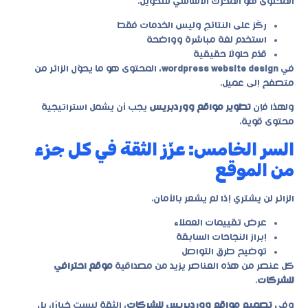
المحتوى هو المحرك الأساسي للتحويل.
ركّز على النتائج وليس الخدمات فقط
استخدم لغة مباشرة وواضحة
قدّم حلولًا حقيقية
في
wordpress website design
، المحتوى هو ما يحوّل الزائر من
متصفح إلى عميل.
ولهذا فإن
تطوير مواقع ووردبريس
يجب أن يشمل استراتيجية
محتوى قوية.
السر الخامس: عزّز الثقة في كل جزء
من الموقع
الزائر لن يشتري إذا لم يشعر بالأمان.
عرض تقييمات العملاء
إبراز النجاحات السابقة
توضيح طرق التواصل
كل عنصر من هذه العناصر يزيد من مصداقية
موقع احترافي
للشركات
.
وفي
تصميم مواقع ووردبريس للشركات
، الثقة ليست خيارًا، بل