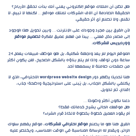
هل تظن أن امتلاك موقع إلكتروني يعني أنك بدأت تحقق الأرباح؟
الحقيقة الصادمة أن آلاف الشركات تمتلك مواقع… لكنها لا تبيع، لا
تقنع، ولا تصنع أي أثر حقيقي.
لأن الفرق بين مجرد وجودك على الإنترنت… وبين تحويل هذا الوجود
إلى مصدر دخل فعلي… يبدأ من فهم عميق لفكرة
تصميم مواقع
ووردبريس للشركات
.
الموقع اليوم لم يعد واجهة شكلية، بل هو موظف مبيعات يعمل 24
ساعة دون توقف. وإذا لم يتم بناؤه بالشكل الصحيح، فلن يكون أكثر
من صفحات صامتة لا يسمعها أحد.
هنا تحديدًا يظهر دور
wordpress website design
الاحترافي، الذي لا
يكتفي بالشكل الجذاب، بل يُبنى على استراتيجية واضحة: جذب،
إقناع، ثم تحويل.
دعنا نكون أكثر وضوحًا…
هل موقعك الحالي يشرح خدماتك فقط؟
أم يقود العميل خطوة بخطوة لاتخاذ قرار الشراء؟
الفرق هنا هو ما يصنع
موقع احترافي للشركات
، موقع يفهم سلوك
الزائر، ويقدم له الرسالة المناسبة في الوقت المناسب، ويختصر عليه