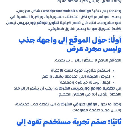
رحلة العميل، وليس مجرد محطة عابرة.
وعندما يتم تنفيذ
wordpress website design
بشكل مدروس،
يصبح الموقع مركزًا لكل أنشطتك التسويقية، وركيزة أساسية في
نمو مشروعك. لذلك فإن فهم كيفية
تطوير مواقع ووردبريس
ليعمل
كأداة تسويق هو ما يصنع الفارق الحقيقي.
أولًا: حوّل الموقع إلى واجهة جذب
وليس مجرد عرض
الموقع الناجح لا ينتظر الزائر… بل يجذبه.
استخدم عناوين قوية تلفت الانتباه
اعرض القيمة التي تقدمها بشكل واضح
اجعل الرسالة مباشرة ومقنعة
في
تصميم مواقع ووردبريس للشركات
، يجب أن يشعر الزائر منذ
اللحظة الأولى أنه في المكان الصحيح.
وهذا ما يحوّل
موقع احترافي للشركات
إلى نقطة جذب حقيقية،
وليس مجرد صفحة معلومات.
ثانيًا: صمّم تجربة مستخدم تقود إلى