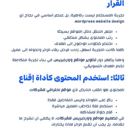
القرار
تجربة المستخدم ليست رفاهية، بل عنصر أساسي في نجاح أي
.
wordpress website design
اجعل التنقل داخل الموقع بسيطًا
رتّب المحتوى بشكل منطقي
اختصر خطوات الوصول إلى الهدف
كلما كانت التجربة أسهل، زادت فرص بقاء الزائر وتحوله إلى عميل.
وهنا يظهر دور
تطوير مواقع ووردبريس
في بناء تجربة متكاملة
تخدم الهدف التسويقي.
ثالثًا: استخدم المحتوى كأداة إقناع
المحتوى هو القلب النابض لأي
موقع احترافي للشركات
.
ركّز على الفوائد وليس التفاصيل فقط
استخدم لغة تخاطب العميل مباشرة
قدّم حلولًا لمشاكله
في
تصميم مواقع ووردبريس للشركات
، لا يكفي أن تشرح ما
تقدمه، بل يجب أن تُقنع الزائر لماذا يختارك.