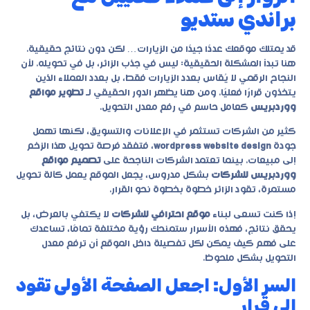
براندي ستديو
قد يمتلك موقعك عددًا جيدًا من الزيارات… لكن دون نتائج حقيقية.
هنا تبدأ المشكلة الحقيقية: ليس في جذب الزائر، بل في تحويله. لأن
النجاح الرقمي لا يُقاس بعدد الزيارات فقط، بل بعدد العملاء الذين
يتخذون قرارًا فعليًا. ومن هنا يظهر الدور الحقيقي لـ
تطوير مواقع
ووردبريس
كعامل حاسم في رفع معدل التحويل.
كثير من الشركات تستثمر في الإعلانات والتسويق، لكنها تهمل
جودة
wordpress website design
، فتفقد فرصة تحويل هذا الزخم
إلى مبيعات. بينما تعتمد الشركات الناجحة على
تصميم مواقع
ووردبريس للشركات
بشكل مدروس، يجعل الموقع يعمل كآلة تحويل
مستمرة، تقود الزائر خطوة بخطوة نحو القرار.
إذا كنت تسعى لبناء
موقع احترافي للشركات
لا يكتفي بالعرض، بل
يحقق نتائج، فهذه الأسرار ستمنحك رؤية مختلفة تمامًا، تساعدك
على فهم كيف يمكن لكل تفصيلة داخل الموقع أن ترفع معدل
التحويل بشكل ملحوظ.
السر الأول: اجعل الصفحة الأولى تقود
إلى قرار