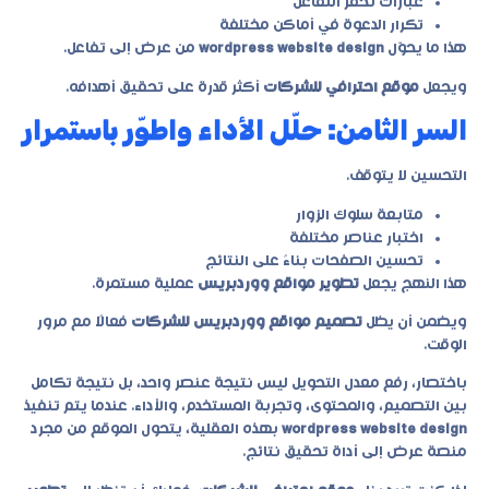
عبارات تحفّز التفاعل
تكرار الدعوة في أماكن مختلفة
هذا ما يحوّل
wordpress website design
من عرض إلى تفاعل.
ويجعل
موقع احترافي للشركات
أكثر قدرة على تحقيق أهدافه.
السر الثامن: حلّل الأداء واطوّر باستمرار
التحسين لا يتوقف.
متابعة سلوك الزوار
اختبار عناصر مختلفة
تحسين الصفحات بناءً على النتائج
هذا النهج يجعل
تطوير مواقع ووردبريس
عملية مستمرة.
ويضمن أن يظل
تصميم مواقع ووردبريس للشركات
فعالًا مع مرور
الوقت.
باختصار، رفع معدل التحويل ليس نتيجة عنصر واحد، بل نتيجة تكامل
بين التصميم، والمحتوى، وتجربة المستخدم، والأداء. عندما يتم تنفيذ
wordpress website design
بهذه العقلية، يتحول الموقع من مجرد
منصة عرض إلى أداة تحقيق نتائج.