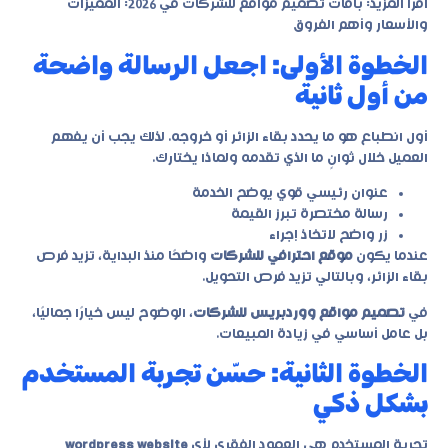
اقرأ المزيد:
باقات تصميم مواقع للشركات في 2026: المميزات
والأسعار وأهم الفروق
الخطوة الأولى: اجعل الرسالة واضحة
من أول ثانية
أول انطباع هو ما يحدد بقاء الزائر أو خروجه. لذلك يجب أن يفهم
العميل خلال ثوانٍ ما الذي تقدمه ولماذا يختارك.
عنوان رئيسي قوي يوضح الخدمة
رسالة مختصرة تبرز القيمة
زر واضح لاتخاذ إجراء
عندما يكون
موقع احترافي للشركات
واضحًا منذ البداية، تزيد فرص
بقاء الزائر، وبالتالي تزيد فرص التحويل.
في
تصميم مواقع ووردبريس للشركات
، الوضوح ليس خيارًا جماليًا،
بل عامل أساسي في زيادة المبيعات.
الخطوة الثانية: حسّن تجربة المستخدم
بشكل ذكي
تجربة المستخدم هي العمود الفقري لأي
wordpress website