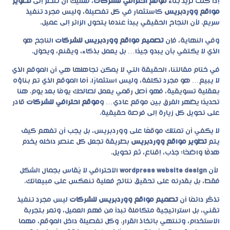
إذا كنت تريد بناء
موقع احترافي للشركات
، فعليك أن تنظر إلى
تطوير
مواقع ووردبريس
كاستثمار في كل تفصيلة، وليس مجرد تنفيذ
سريع. لأن النجاح الحقيقي يبدأ عندما يتحول الزائر إلى عميل.
وفي النهاية، فإن
تصميم مواقع ووردبريس للشركات
الناجح هو
الذي لا يكتفي بأن يبدو جيدًا… بل يعمل بذكاء، ويقنع، ويحوّل.
في ختام مقالتنا، الحقيقة التي لا يمكن تجاهلها هي أن الموقع الذي
لا يبيع… هو مجرد تكلفة، وليس استثمارًا. أما الموقع الذي تم بناؤه
بعقلية تسويقية، فهو أصل رقمي يعمل لصالحك يومًا بعد يوم. هنا
تحديدًا يظهر الفرق بين موقع عادي… و
موقع احترافي للشركات
قادر
على تحويل كل زيارة إلى فرصة حقيقية.
لا يكفي أن تمتلك موقعًا على ووردبريس، بل يجب أن تفهم كيف
يتم
تطوير مواقع ووردبريس
بطريقة تجعل كل عنصر داخله يخدم
هدفًا واضحًا: جذب، إقناع، ثم تحويل.
لأن
wordpress website design
الاحترافي لا يُقاس بجمال الشكل
فقط، بل بقدرته على تحقيق نتائج فعلية تنعكس على مبيعاتك.
تذكّر دائمًا أن
تصميم مواقع ووردبريس للشركات
ليس مجرد تنفيذ
تقني، بل استراتيجية متكاملة تبدأ من فهم العميل، وتمر بتجربة
الاستخدام، وتنتهي باتخاذ القرار. وكل تفصيلة داخل الموقع، مهما