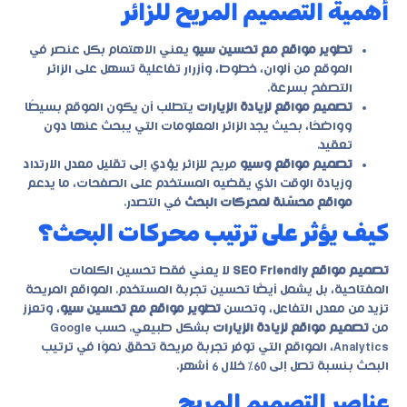
أهمية التصميم المريح للزائر
تطوير مواقع مع تحسين سيو
يعني الاهتمام بكل عنصر في
الموقع من ألوان، خطوط، وأزرار تفاعلية تسهل على الزائر
التصفح بسرعة.
تصميم مواقع لزيادة الزيارات
يتطلب أن يكون الموقع بسيطًا
وواضحًا، بحيث يجد الزائر المعلومات التي يبحث عنها دون
تعقيد.
تصميم مواقع وسيو
مريح للزائر يؤدي إلى تقليل معدل الارتداد
وزيادة الوقت الذي يقضيه المستخدم على الصفحات، ما يدعم
مواقع محسّنة لمحركات البحث
في التصدر.
كيف يؤثر على ترتيب محركات البحث؟
تصميم مواقع SEO Friendly
لا يعني فقط تحسين الكلمات
المفتاحية، بل يشمل أيضًا تحسين تجربة المستخدم. المواقع المريحة
تزيد من معدل التفاعل، وتحسن
تطوير مواقع مع تحسين سيو
، وتعزز
من
تصميم مواقع لزيادة الزيارات
بشكل طبيعي. حسب Google
Analytics، المواقع التي توفر تجربة مريحة تحقق نموًا في ترتيب
البحث بنسبة تصل إلى 60% خلال 6 أشهر.
عناصر التصميم المريح