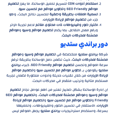
استخدام أدوات CDN
لتسريع تحميل الوسائط، ما يعزز
تصميم
مواقع SEO Friendly
و
تطوير مواقع مع تحسين سيو
.
تسمية الملفات بطريقة وصفية
لتحسين نتائج البحث، وهو
جزء من
تصميم مواقع لزيادة الزيارات
.
اختيار صور وفيديوهات ذات محتوى ملائم
لدعم تجربة الزائر
ورفع معدل التفاعل، بما يخدم
تصميم مواقع وسيو
و
مواقع
محسّنة لمحركات البحث
.
دور براندي ستديو
شركة
براندي ستديو
متخصصة في
تصميم مواقع وسيو
و
مواقع
محسّنة لمحركات البحث
، حيث تضمن دمج الوسائط بطريقة ترفع
سرعة الموقع وتحسن
تصميم مواقع SEO Friendly
. خبراء
براندي
ستديو
يقومون بـ
تطوير مواقع مع تحسين سيو
و
تصميم مواقع
لزيادة الزيارات
من خلال تقنيات حديثة وأدوات متطورة لضمان تجربة
مستخدم مثالية وترتيب متقدم في محركات البحث.
إن إدارة الوسائط بشكل صحيح تعتبر من أهم عوامل نجاح
تصميم
مواقع وسيو
و
مواقع محسّنة لمحركات البحث
، و
تصميم مواقع SEO
Friendly
و
تطوير مواقع مع تحسين سيو
و
تصميم مواقع لزيادة
الزيارات
. الاستثمار في تحسين الصور والفيديوهات، وتحميلها
بسرعة، واستخدام استراتيجيات
براندي ستديو
يجعل الموقع ليس