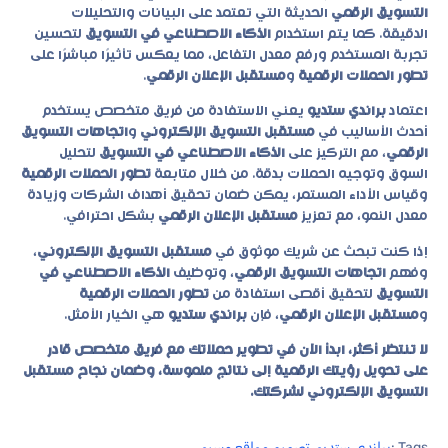
التسويق الرقمي
الحديثة التي تعتمد على البيانات والتحليلات
الدقيقة. كما يتم استخدام
الذكاء الاصطناعي في التسويق
لتحسين
تجربة المستخدم ورفع معدل التفاعل، مما يعكس تأثيرًا مباشرًا على
تطور الحملات الرقمية
و
مستقبل الإعلان الرقمي
.
اعتماد
براندي ستديو
يعني الاستفادة من فريق متخصص يستخدم
أحدث الأساليب في
مستقبل التسويق الإلكتروني
و
اتجاهات التسويق
الرقمي
، مع التركيز على
الذكاء الاصطناعي في التسويق
لتحليل
السوق وتوجيه الحملات بدقة. من خلال متابعة
تطور الحملات الرقمية
وقياس الأداء المستمر، يمكن ضمان تحقيق أهداف الشركات وزيادة
معدل النمو، مع تعزيز
مستقبل الإعلان الرقمي
بشكل احترافي.
إذا كنت تبحث عن شريك موثوق في
مستقبل التسويق الإلكتروني
،
وفهم
اتجاهات التسويق الرقمي
، وتوظيف
الذكاء الاصطناعي في
التسويق
لتحقيق أقصى استفادة من
تطور الحملات الرقمية
و
مستقبل الإعلان الرقمي
، فإن
براندي ستديو
هي الخيار الأمثل.
لا تنتظر أكثر، ابدأ الآن في تطوير حملاتك مع فريق متخصص قادر
على تحويل رؤيتك الرقمية إلى نتائج ملموسة، وضمان نجاح مستقبل
التسويق الإلكتروني لشركتك.
Tags :
براندي ستديو
,
تصميم مواقع وسيو