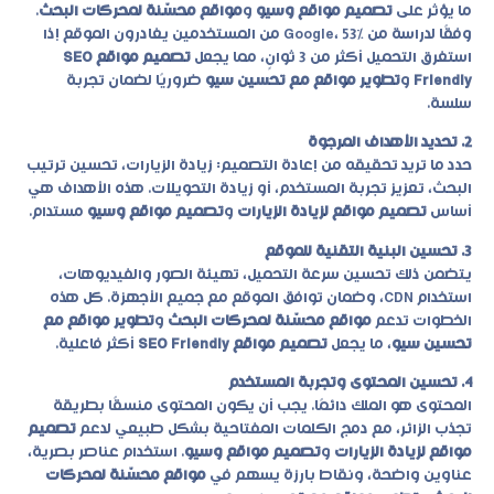
ما يؤثر على
تصميم مواقع وسيو
و
مواقع محسّنة لمحركات البحث
.
وفقًا لدراسة من Google، 53% من المستخدمين يغادرون الموقع إذا
استغرق التحميل أكثر من 3 ثوانٍ، مما يجعل
تصميم مواقع SEO
Friendly
و
تطوير مواقع مع تحسين سيو
ضروريًا لضمان تجربة
سلسة.
2. تحديد الأهداف المرجوة
حدد ما تريد تحقيقه من إعادة التصميم: زيادة الزيارات، تحسين ترتيب
البحث، تعزيز تجربة المستخدم، أو زيادة التحويلات. هذه الأهداف هي
أساس
تصميم مواقع لزيادة الزيارات
و
تصميم مواقع وسيو
مستدام.
3. تحسين البنية التقنية للموقع
يتضمن ذلك تحسين سرعة التحميل، تهيئة الصور والفيديوهات،
استخدام CDN، وضمان توافق الموقع مع جميع الأجهزة. كل هذه
الخطوات تدعم
مواقع محسّنة لمحركات البحث
و
تطوير مواقع مع
تحسين سيو
، ما يجعل
تصميم مواقع SEO Friendly
أكثر فاعلية.
4. تحسين المحتوى وتجربة المستخدم
المحتوى هو الملك دائمًا. يجب أن يكون المحتوى منسقًا بطريقة
تجذب الزائر، مع دمج الكلمات المفتاحية بشكل طبيعي لدعم
تصميم
مواقع لزيادة الزيارات
و
تصميم مواقع وسيو
. استخدام عناصر بصرية،
عناوين واضحة، ونقاط بارزة يسهم في
مواقع محسّنة لمحركات