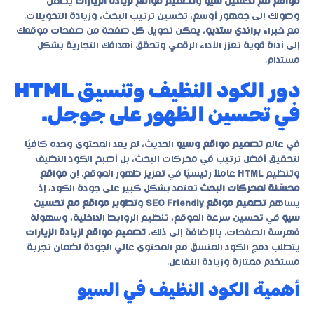
مواقع مع تحسين سيو
و
تصميم مواقع لزيادة الزيارات
يضمن
وصولك إلى جمهور أوسع، تحسين ترتيب البحث، وزيادة التحويلات.
مع خبراء
براندي ستديو
، يمكن تحويل كل صفحة من صفحات موقعك
إلى أداة قوية تعزز الأداء الرقمي وتحقق أهدافك التجارية بشكل
مستدام.
دور الكود النظيف وتنسيق HTML
في تحسين الظهور على جوجل.
في عالم
تصميم مواقع وسيو
الحديث، لم يعد المحتوى وحده كافيًا
لتحقيق أفضل ترتيب في محركات البحث، بل أصبح الكود النظيف
وتنظيم
HTML
عاملاً رئيسيًا في تعزيز ظهور الموقع. إن
مواقع
محسّنة لمحركات البحث
تعتمد بشكل كبير على جودة الكود، إذ
يساهم
تصميم مواقع SEO Friendly
و
تطوير مواقع مع تحسين
سيو
في تحسين سرعة الموقع، تنظيم الروابط الداخلية، وسهولة
فهرسة الصفحات. بالإضافة إلى ذلك،
تصميم مواقع لزيادة الزيارات
يتطلب دمج الكود المنسق مع المحتوى عالي الجودة لضمان تجربة
مستخدم ممتازة وزيادة التفاعل.
أهمية الكود النظيف في السيو