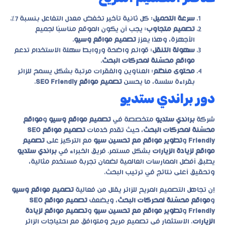
سرعة التحميل
: كل ثانية تأخير تخفض معدل التفاعل بنسبة 7%.
تصميم متجاوب
: يجب أن يكون الموقع مناسبًا لجميع
الأجهزة، وهذا يعزز
تصميم مواقع وسيو
.
سهولة التنقل
: قوائم واضحة وروابط سهلة الاستخدام تدعم
مواقع محسّنة لمحركات البحث
.
محتوى منظم
: العناوين والفقرات مرتبة بشكل يسمح للزائر
بقراءة سلسة، ما يحسن
تصميم مواقع SEO Friendly
.
دور براندي ستديو
شركة
براندي ستديو
متخصصة في
تصميم مواقع وسيو
و
مواقع
محسّنة لمحركات البحث
، حيث تقدم خدمات
تصميم مواقع SEO
Friendly
و
تطوير مواقع مع تحسين سيو
مع التركيز على
تصميم
مواقع لزيادة الزيارات
بشكل مستمر. فريق الخبراء في
براندي ستديو
يطبق أفضل الممارسات العالمية لضمان تجربة مستخدم مثالية،
وتحقيق أعلى نتائج في ترتيب البحث.
إن تجاهل التصميم المريح للزائر يقلل من فعالية
تصميم مواقع وسيو
و
مواقع محسّنة لمحركات البحث
، ويضعف
تصميم مواقع SEO
Friendly
و
تطوير مواقع مع تحسين سيو
و
تصميم مواقع لزيادة
الزيارات
. الاستثمار في تصميم مريح ومتوافق مع احتياجات الزائر