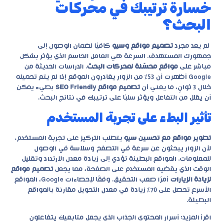
خسارة ترتيبك في محركات
البحث؟
لم يعد مجرد
تصميم مواقع وسيو
كافيًا لضمان الوصول إلى
جمهورك المستهدف. السرعة هي العامل الحاسم الذي يؤثر بشكل
مباشر على
مواقع محسّنة لمحركات البحث
. الدراسات الحديثة من
Google أظهرت أن 53% من الزوار يغادرون الموقع إذا لم يتم تحميله
خلال 3 ثوانٍ، ما يعني أن
تصميم مواقع SEO Friendly
بطيء يمكن
أن يقلل من التفاعل ويؤثر سلبًا على ترتيبك في نتائج البحث.
تأثير البطء على تجربة المستخدم
تطوير مواقع مع تحسين سيو
يتطلب التركيز على تجربة المستخدم،
لأن الزوار يبحثون عن سرعة في التصفح وسلاسة في الوصول
للمعلومات. المواقع البطيئة تؤدي إلى زيادة معدل الارتداد وتقليل
الوقت الذي يقضيه المستخدم على الصفحة، مما يجعل
تصميم مواقع
لزيادة الزيارات
أمرًا صعب التحقيق. وفقًا لإحصاءات Google، المواقع
الأسرع تحصل على 70% زيادة في معدل التحويل مقارنة بالمواقع
البطيئة.
اقرأ المزيد:
أسرار المحتوى الجذاب الذي يجعل متابعيك يتفاعلون