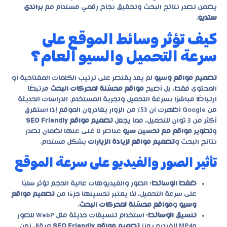
يضمن تصدر نتائج البحث وتحقيق نجاح رقمي مستدام مع
براندي
ستديو
.
كيف تؤثر وسائط الموقع على
سرعة التحميل والسيو العام؟
تصميم مواقع وسيو
لم يعد يقتصر على ترتيب الكلمات المفتاحية أو
المحتوى فقط، بل أصبح
مواقع محسّنة لمحركات البحث
مرتبطًا
ارتباطًا مباشرًا بسرعة التحميل وتجربة المستخدم. الدراسات الحديثة
من Google أظهرت أن 53% من الزوار يغادرون الموقع إذا استغرق
أكثر من 3 ثوانٍ للتحميل، مما يجعل
تصميم مواقع SEO Friendly
و
تطوير مواقع مع تحسين سيو
عناصر لا غنى عنها لضمان تصدر
نتائج البحث و
تصميم مواقع لزيادة الزيارات
بشكل مستدام.
تأثير الصور والفيديو على سرعة الموقع
ضغط الوسائط
: الصور والفيديوهات عالية الحجم تؤثر سلبًا
على سرعة التحميل، لذا يعتبر تحسينها جزءًا من
تصميم مواقع
وسيو
و
مواقع محسّنة لمحركات البحث
.
تنسيق الوسائط
: استخدام تنسيقات حديثة مثل WebP للصور
وMP4 للفيديو يعزز
تصميم مواقع SEO Friendly
ويقلل زمن