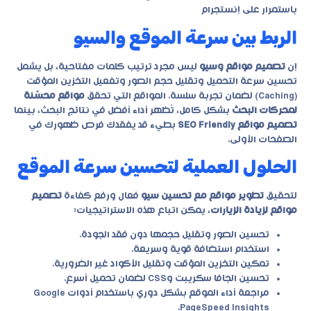
باستمرار على إنستجرام
الربط بين سرعة الموقع والسيو
إن
تصميم مواقع وسيو
ليس مجرد ترتيب كلمات مفتاحية، بل يشمل
تحسين سرعة التحميل وتقليل حجم الصور وتفعيل التخزين المؤقت
(Caching) لضمان تجربة سلسة. المواقع التي تحقق
مواقع محسّنة
لمحركات البحث
بشكل كامل، تُظهر أداء أفضل في نتائج البحث، بينما
تصميم مواقع SEO Friendly
بطيء قد يفقدك فرص ظهورك في
الصفحات الأولى.
الحلول العملية لتحسين سرعة الموقع
لتحقيق
تطوير مواقع مع تحسين سيو
فعال ورفع كفاءة
تصميم
مواقع لزيادة الزيارات
، يمكن اتباع هذه الاستراتيجيات:
تحسين الصور وتقليل حجمها دون فقد الجودة.
استخدام استضافة قوية وسريعة.
تمكين التخزين المؤقت وتقليل الأكواد غير الضرورية.
تحسين الجافا سكريبت وCSS لضمان تحميل أسرع.
مراجعة أداء الموقع بشكل دوري باستخدام أدوات Google
PageSpeed Insights.