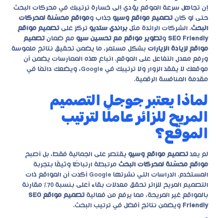
إن تجاهل سرعة الموقع يؤدي إلى خسارة ترتيبك في محركات البحث
حتى لو كان
تصميم مواقع وسيو
جذاب و
مواقع محسّنة لمحركات
البحث
. الشركات الرائدة مثل
براندي ستديو
تركز على
تصميم مواقع
SEO Friendly
و
تطوير مواقع مع تحسين سيو
مع ضمان
تصميم
مواقع لزيادة الزيارات
بشكل مستمر، ما يضمن تحقيق نتائج ملموسة
ورفع معدل التفاعل على الموقع. اتباع هذه الممارسات يضمن أن
موقعك لا يفقد الزوار ولا ترتيبك في Google، ويضعك دائمًا في
مقدمة المنافسة الرقمية.
لماذا يعتبر جوجل التصميم
المريح للزائر عاملًا لترتيب
الموقع؟
لم يعد
تصميم مواقع وسيو
يقتصر على الجمالية فقط، بل أصبح
مواقع محسّنة لمحركات البحث
مرتبطة ارتباطًا وثيقًا بتجربة
المستخدم. الدراسات التي نشرتها Google أكدت أن المواقع ذات
التصميم المريح للزائر تحقق معدلات بقاء أعلى بنسبة 70% مقارنة
بالمواقع غير المريحة، مما يرفع من فعالية
تصميم مواقع SEO
Friendly
ويضمن نتائج أفضل في ترتيب البحث.