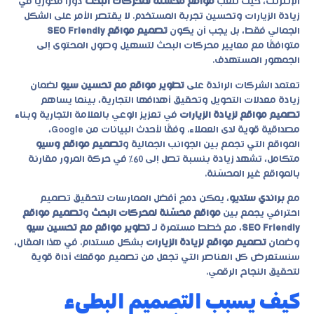
الإنترنت، حيث تلعب
مواقع محسّنة لمحركات البحث
دورًا محوريًا في
زيادة الزيارات وتحسين تجربة المستخدم. لا يقتصر الأمر على الشكل
الجمالي فقط، بل يجب أن يكون
تصميم مواقع SEO Friendly
متوافقًا مع معايير محركات البحث لتسهيل وصول المحتوى إلى
الجمهور المستهدف.
تعتمد الشركات الرائدة على
تطوير مواقع مع تحسين سيو
لضمان
زيادة معدلات التحويل وتحقيق أهدافها التجارية، بينما يساهم
تصميم مواقع لزيادة الزيارات
في تعزيز الوعي بالعلامة التجارية وبناء
مصداقية قوية لدى العملاء. وفقًا لأحدث البيانات من Google،
المواقع التي تجمع بين الجوانب الجمالية و
تصميم مواقع وسيو
متكامل، تشهد زيادة بنسبة تصل إلى 60% في حركة المرور مقارنة
بالمواقع غير المحسّنة.
مع
براندي ستديو
، يمكن دمج أفضل الممارسات لتحقيق تصميم
احترافي يجمع بين
مواقع محسّنة لمحركات البحث
و
تصميم مواقع
SEO Friendly
، مع خطط مستمرة لـ
تطوير مواقع مع تحسين سيو
وضمان
تصميم مواقع لزيادة الزيارات
بشكل مستدام. في هذا المقال،
سنستعرض كل العناصر التي تجعل من تصميم موقعك أداة قوية
لتحقيق النجاح الرقمي.
كيف يسبب التصميم البطيء