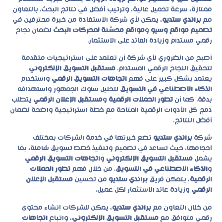
ممتازة، سرعة تحميل عالية، وترتيب أفضل في نتائج البحث. بالتعاون
مع
براندي ستديو
، يمكن لأي شركة الاستفادة من خبرة محترفين في
تصميم مواقع وسيو
و
مواقع محسّنة لمحركات البحث
لضمان نجاح
رقمي مستدام وزيادة العائد على الاستثمار.
أصبح من الضروري لأي شركة أن تعتمد على استراتيجيات متقدمة
لتحقيق النجاح الرقمي المستدام.
مستقبل التسويق الإلكتروني
يعتمد بشكل كبير على فهم
اتجاهات التسويق الرقمي
واستخدام
الذكاء الاصطناعي في التسويق
لتحليل سلوك الجمهور واستهدافه
بدقة. كما أن
تطور الحملات الرقمية
و
مستقبل الإعلان الرقمي
يتطلب
دمج كل الأدوات الرقمية المتاحة مع خطة استراتيجية واضحة لضمان
أفضل النتائج.
شركة
براندي ستديو
تضع خبرتها في خدمة الشركات بمختلف
أحجامها، حيث تساعد في تصميم وتنفيذ خطط تسويق شاملة، بما
يشمل
مستقبل التسويق الإلكتروني
و
اتجاهات التسويق الرقمي
و
الذكاء الاصطناعي في التسويق
. من خلال فهم
تطور الحملات
الرقمية
، يتمكن فريق
براندي ستديو
من تحسين
مستقبل الإعلان
الرقمي
وزيادة عائد الاستثمار لكل عميل.
من خلال التعاون مع
براندي ستديو
، يمكن للشركات إنشاء محتوى
رقمي متوافق مع
مستقبل التسويق الإلكتروني
، واتباع
اتجاهات