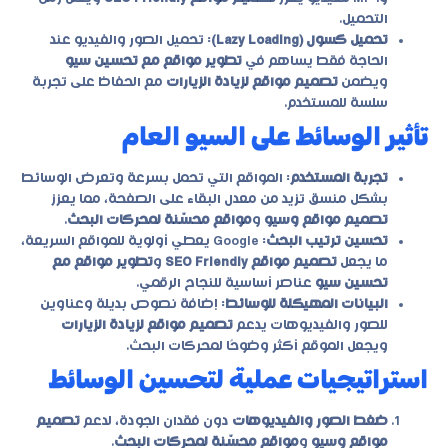
التحميل.
تحميل كسول (Lazy Loading)
: تحميل الصور والفيديو عند
الحاجة فقط يساهم في
تطوير مواقع مع تحسين سيو
ويضمن
تصميم مواقع لزيادة الزيارات
مع الحفاظ على تجربة
سلسة للمستخدم.
تأثير الوسائط على السيو العام
تجربة المستخدم
: المواقع التي تحمل بسرعة وتعرض الوسائط
بشكل منسق تزيد من معدل البقاء على الصفحة، مما يعزز
تصميم مواقع وسيو
و
مواقع محسّنة لمحركات البحث
.
تحسين ترتيب البحث
: Google يعطي أولوية للمواقع السريعة،
ما يجعل
تصميم مواقع SEO Friendly
و
تطوير مواقع مع
تحسين سيو
عناصر أساسية للنجاح الرقمي.
البيانات المهيكلة للوسائط
: إضافة نصوص بديلة وعناوين
للصور والفيديوهات يدعم
تصميم مواقع لزيادة الزيارات
ويجعل الموقع أكثر وضوحًا لمحركات البحث.
استراتيجيات عملية لتحسين الوسائط
ضغط الصور والفيديوهات
دون فقدان الجودة، لدعم
تصميم
مواقع وسيو
و
مواقع محسّنة لمحركات البحث
.