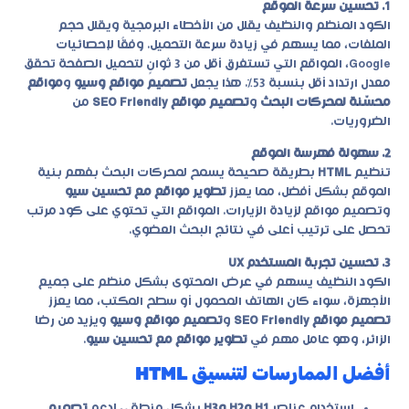
1. تحسين سرعة الموقع
الكود المنظم والنظيف يقلل من الأخطاء البرمجية ويقلل حجم
الملفات، مما يسهم في زيادة سرعة التحميل. وفقًا لإحصائيات
Google، المواقع التي تستغرق أقل من 3 ثوانٍ لتحميل الصفحة تحقق
معدل ارتداد أقل بنسبة 53%. هذا يجعل
تصميم مواقع وسيو
و
مواقع
محسّنة لمحركات البحث
و
تصميم مواقع SEO Friendly
من
الضروريات.
2. سهولة فهرسة الموقع
تنظيم
HTML
بطريقة صحيحة يسمح لمحركات البحث بفهم بنية
الموقع بشكل أفضل، مما يعزز
تطوير مواقع مع تحسين سيو
و
تصميم مواقع لزيادة الزيارات
. المواقع التي تحتوي على كود مرتب
تحصل على ترتيب أعلى في نتائج البحث العضوي.
3. تحسين تجربة المستخدم UX
الكود النظيف يسهم في عرض المحتوى بشكل منظم على جميع
الأجهزة، سواء كان الهاتف المحمول أو سطح المكتب، مما يعزز
تصميم مواقع SEO Friendly
و
تصميم مواقع وسيو
ويزيد من رضا
الزائر، وهو عامل مهم في
تطوير مواقع مع تحسين سيو
.
أفضل الممارسات لتنسيق HTML
استخدام عناصر
H1 وH2 وH3
بشكل منطقي لدعم
تصميم