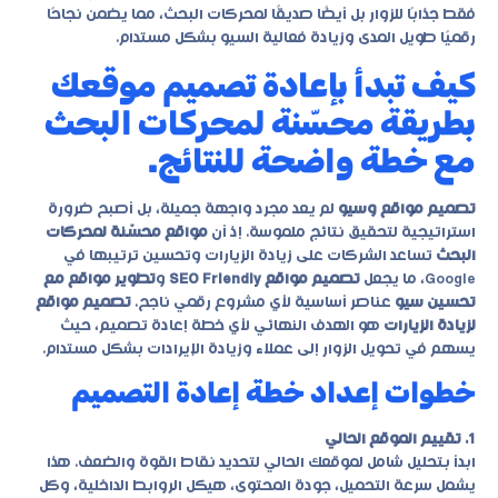
فقط جذابًا للزوار بل أيضًا صديقًا لمحركات البحث، مما يضمن نجاحًا
رقميًا طويل المدى وزيادة فعالية السيو بشكل مستدام.
كيف تبدأ بإعادة تصميم موقعك
بطريقة محسّنة لمحركات البحث
مع خطة واضحة للنتائج.
تصميم مواقع وسيو
لم يعد مجرد واجهة جميلة، بل أصبح ضرورة
استراتيجية لتحقيق نتائج ملموسة. إذ أن
مواقع محسّنة لمحركات
البحث
تساعد الشركات على زيادة الزيارات وتحسين ترتيبها في
Google، ما يجعل
تصميم مواقع SEO Friendly
و
تطوير مواقع مع
تحسين سيو
عناصر أساسية لأي مشروع رقمي ناجح.
تصميم مواقع
لزيادة الزيارات
هو الهدف النهائي لأي خطة إعادة تصميم، حيث
يسهم في تحويل الزوار إلى عملاء وزيادة الإيرادات بشكل مستدام.
خطوات إعداد خطة إعادة التصميم
1. تقييم الموقع الحالي
ابدأ بتحليل شامل لموقعك الحالي لتحديد نقاط القوة والضعف. هذا
يشمل سرعة التحميل، جودة المحتوى، هيكل الروابط الداخلية، وكل