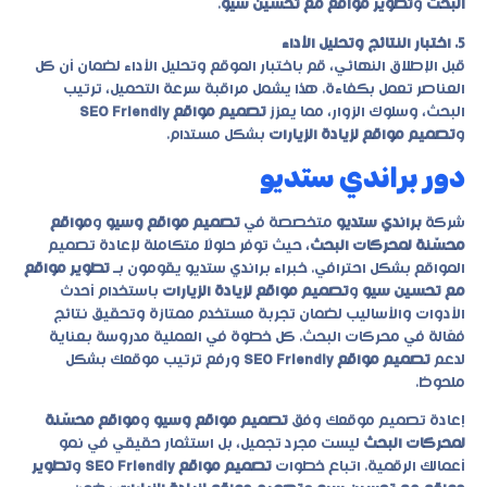
البحث
و
تطوير مواقع مع تحسين سيو
.
5. اختبار النتائج وتحليل الأداء
قبل الإطلاق النهائي، قم باختبار الموقع وتحليل الأداء لضمان أن كل
العناصر تعمل بكفاءة. هذا يشمل مراقبة سرعة التحميل، ترتيب
البحث، وسلوك الزوار، مما يعزز
تصميم مواقع SEO Friendly
و
تصميم مواقع لزيادة الزيارات
بشكل مستدام.
دور براندي ستديو
شركة
براندي ستديو
متخصصة في
تصميم مواقع وسيو
و
مواقع
محسّنة لمحركات البحث
، حيث توفر حلولًا متكاملة لإعادة تصميم
المواقع بشكل احترافي. خبراء
براندي ستديو
يقومون بـ
تطوير مواقع
مع تحسين سيو
و
تصميم مواقع لزيادة الزيارات
باستخدام أحدث
الأدوات والأساليب لضمان تجربة مستخدم ممتازة وتحقيق نتائج
فعّالة في محركات البحث. كل خطوة في العملية مدروسة بعناية
لدعم
تصميم مواقع SEO Friendly
ورفع ترتيب موقعك بشكل
ملحوظ.
إعادة تصميم موقعك وفق
تصميم مواقع وسيو
و
مواقع محسّنة
لمحركات البحث
ليست مجرد تجميل، بل استثمار حقيقي في نمو
أعمالك الرقمية. اتباع خطوات
تصميم مواقع SEO Friendly
و
تطوير