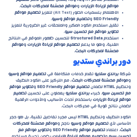
مواقع لزيادة الزيارات
و
مواقع محسّنة لمحركات البحث
.
الاهتمام بتسميات الصور (Alt Text) لتعزيز
تصميم مواقع
SEO Friendly
و
تصميم مواقع وسيو
.
تقليل استخدام الكود المكرر والملحقات غير الضرورية لتعزيز
تطوير مواقع مع تحسين سيو
.
استخدام
Structured Data
لتحسين ظهور الموقع في النتائج
الغنية، وهو ما يدعم
تصميم مواقع لزيادة الزيارات
و
مواقع
محسّنة لمحركات البحث
.
دور براندي ستديو
شركة
براندي ستديو
تقدم خدمات متكاملة في
تصميم مواقع وسيو
و
مواقع محسّنة لمحركات البحث
، مع التركيز على الكود النظيف
وتنظيم
HTML
لضمان
تصميم مواقع SEO Friendly
و
تطوير مواقع
مع تحسين سيو
. خبراء
براندي ستديو
يعملون على تحسين
تصميم
مواقع لزيادة الزيارات
باستخدام أحدث الأساليب والأدوات الرقمية
لضمان نتائج قوية في محركات البحث.
الكود النظيف وتنظيم
HTML
ليس مجرد تفاصيل تقنية، بل هو حجر
الأساس لأي
تصميم مواقع وسيو
ناجح و
مواقع محسّنة لمحركات
البحث
. اعتماد
تصميم مواقع SEO Friendly
و
تطوير مواقع مع
تحسين سيو
و
تصميم مواقع لزيادة الزيارات
يضمن تجربة مستخدم