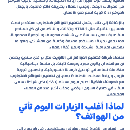
الذكية
يحقق فرقًا كبيرًا في زيادة المبيعات، وتحسين ترتيب الموقع
في محركات البحث، وجذب العملاء بطريقة أكثر فاعلية، ويجعل
الموقع أداة قوية لدعم نمو الأعمال.
بالإضافة إلى ذلك، يشمل
تصميم المواقع
المتجاوب استخدام أحدث
المعايير التقنية، مثل HTML5 وCSS3، والتأكد من أن كل العناصر
التفاعلية تعمل بسلاسة على شاشات الهواتف والأجهزة المحمولة،
مما يجعل تجربة المستخدم ممتعة وخالية من المشاكل، وهو ما
يعكس احترافية الشركة ويعزز ثقة العملاء.
اعتماد
شركة تصميم المواقع في الكويت
مثل
براندي ستديو
يضمن
أن موقعك لن يكون مجرد واجهة ثابتة، بل منصة ديناميكية
متكاملة تساعد في توصيل الرسالة التسويقية، وتحسين تجربة
الزوار، وزيادة معدلات الاحتفاظ بهم. إن
تصميم المواقع المتجاوب
مع الهواتف الذكية
أصبح اليوم استثمارًا ذكيًا لكل شركة تسعى
للبقاء في صدارة السوق الرقمي وجذب أكبر عدد من العملاء
المحتملين.
لماذا أغلب الزيارات اليوم تأتي
من الهواتف؟
في السنوات الأخيرة تحول سلوك المستخدمين في الوصول إلى