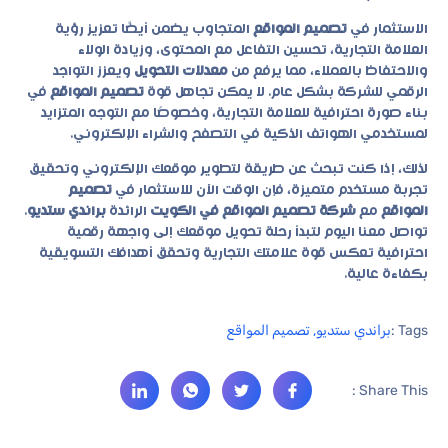
الاستثمار في
تصميم المواقع
المتجاوب يضمن أيضًا تعزيز رؤية
العلامة التجارية، تحسين التفاعل مع المحتوى، وزيادة الولاء
والاحتفاظ بالعملاء، مما يرفع من
معدلات التحويل
ويعزز التواجد
الرقمي للشركة بشكل عام. لا يمكن تجاهل قوة
تصميم المواقع
في
بناء صورة احترافية للعلامة التجارية، وخصوصًا مع التوجه المتزايد
لمستخدمي الهواتف الذكية في التصفح والشراء الإلكتروني.
لذلك، إذا كنت تبحث عن طريقة لتطوير موقعك الإلكتروني وتحقيق
تجربة مستخدم متميزة، فإن الوقت الآن للاستثمار في
تصميم
المواقع
مع
شركة تصميم المواقع في الكويت
الرائدة
براندي ستديو
.
تواصل معنا اليوم لتبدأ رحلة تحويل موقعك إلى واجهة رقمية
احترافية تعكس قوة علامتك التجارية وتحقق أهدافك التسويقية
بكفاءة عالية.
Tags :
براندي ستديو
,
تصميم المواقع
Share This :