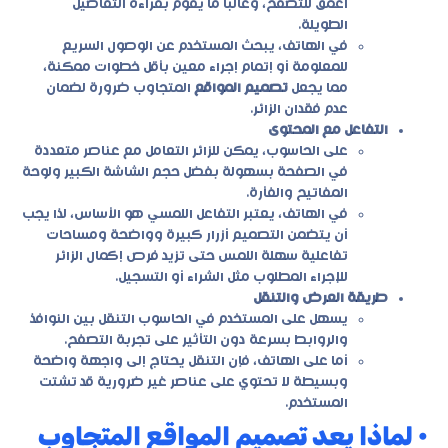
أعمق للتصفح، وغالبًا ما يقوم بقراءة التفاصيل
الطويلة.
في الهاتف، يبحث المستخدم عن الوصول السريع
للمعلومة أو إتمام إجراء معين بأقل خطوات ممكنة،
مما يجعل
تصميم المواقع
المتجاوب ضرورة لضمان
عدم فقدان الزائر.
التفاعل مع المحتوى
على الحاسوب، يمكن للزائر التعامل مع عناصر متعددة
في الصفحة بسهولة بفضل حجم الشاشة الكبير ولوحة
المفاتيح والفأرة.
في الهاتف، يعتبر التفاعل اللمسي هو الأساس، لذا يجب
أن يتضمن التصميم أزرار كبيرة وواضحة ومساحات
تفاعلية سهلة اللمس حتى تزيد فرص إكمال الزائر
للإجراء المطلوب مثل الشراء أو التسجيل.
طريقة العرض والتنقل
يسهل على المستخدم في الحاسوب التنقل بين النوافذ
والروابط بسرعة دون التأثير على تجربة التصفح.
أما على الهاتف، فإن التنقل يحتاج إلى واجهة واضحة
وبسيطة لا تحتوي على عناصر غير ضرورية قد تشتت
المستخدم.
• لماذا يعد تصميم المواقع المتجاوب