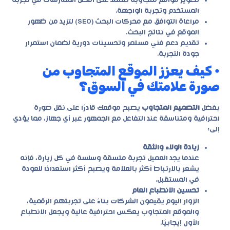
تطوير مواقع متجاوبة تعتمد على أفضل الممارسات في تجربة
المستخدم وتجربة الواجهة.
مراعاة التوافق مع محركات البحث (SEO) لتزيد من ظهور
الموقع في نتائج البحث.
تقديم دعم فني مستمر وتحسينات دورية لضمان استمرار
جودة التجربة.
• كيف يعزز الموقع المتجاوب من
صورة علامتك في السوق؟
بفضل
التصميم المتجاوب
يصبح موقعك قادرًا على نقل صورة
احترافية ومتناسقة عند التفاعل مع الجمهور عبر أي جهاز، مما يؤدي
إلى:
زيادة الولاء والثقة
عندما يجد العميل تجربة متسقة وسلسة في كل زيارة، فإنه
يشعر بالارتباط أكثر بالعلامة ويصبح أكثر استعدادًا للعودة
في المستقبل.
تحسين الانطباع العام
الزوار اليوم يقيمون الشركات بناءً على تجربتهم الرقمية،
والموقع المتجاوب يعكس احترافية عالية ويجعل الانطباع
الأول إيجابيًا.