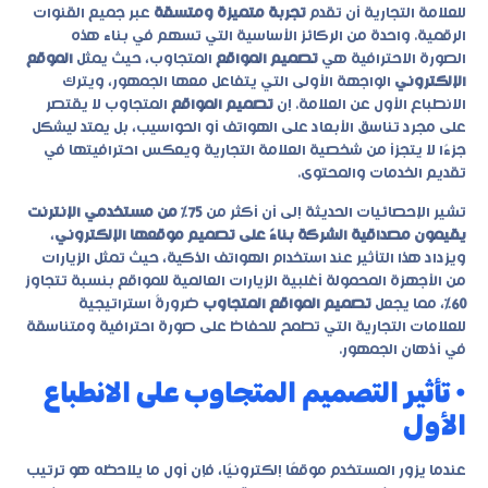
للعلامة التجارية أن تقدم
تجربة متميزة ومتسقة
عبر جميع القنوات
الرقمية. واحدة من الركائز الأساسية التي تسهم في بناء هذه
الصورة الاحترافية هي
تصميم المواقع
المتجاوب، حيث يمثل
الموقع
الإلكتروني
الواجهة الأولى التي يتفاعل معها الجمهور، ويترك
الانطباع الأول عن العلامة. إن
تصميم المواقع
المتجاوب لا يقتصر
على مجرد تناسق الأبعاد على الهواتف أو الحواسيب، بل يمتد ليشكل
جزءًا لا يتجزأ من شخصية العلامة التجارية ويعكس احترافيتها في
تقديم الخدمات والمحتوى.
تشير الإحصائيات الحديثة إلى أن أكثر من
75% من مستخدمي الإنترنت
يقيمون مصداقية الشركة بناءً على تصميم موقعها الإلكتروني
،
ويزداد هذا التأثير عند استخدام الهواتف الذكية، حيث تمثل الزيارات
من الأجهزة المحمولة أغلبية الزيارات العالمية للمواقع بنسبة تتجاوز
60%
، مما يجعل
تصميم المواقع المتجاوب
ضرورةً استراتيجية
للعلامات التجارية التي تطمح للحفاظ على صورة احترافية ومتناسقة
في أذهان الجمهور.
• تأثير التصميم المتجاوب على الانطباع
الأول
عندما يزور المستخدم موقعًا إلكترونيًا، فإن أول ما يلاحظه هو ترتيب