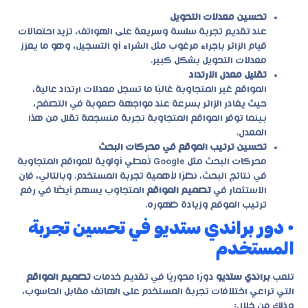
تحسين معدلات التحويل
عند تقديم تجربة سلسة وسريعة على الهواتف، تزيد احتمالات
قيام الزائر بإجراء مرغوب مثل الشراء أو التسجيل، وهو ما يعزز
معدلات التحويل بشكل كبير.
تقليل معدل الارتداد
المواقع غير المتجاوبة غالبًا ما تسجل معدلات ارتداد عالية،
حيث يغادر الزائر بسرعة عند مواجهة صعوبة في التصفح،
بينما توفر المواقع المتجاوبة تجربة منسجمة تقلل من هذا
المعدل.
تحسين ترتيب الموقع في محركات البحث
محركات البحث مثل Google تُعطي أولوية للمواقع المتجاوبة
في نتائج البحث، نظرًا لأهمية تجربة المستخدم. وبالتالي، فإن
الاستثمار في
تصميم المواقع
المتجاوب يسهم أيضًا في رفع
ترتيب الموقع وزيادة ظهوره.
• دور براندي ستديو في تحسين تجربة
المستخدم
تلعب
براندي ستديو
دورًا محوريًا في تقديم خدمات
تصميم المواقع
التي تراعي اختلافات تجربة المستخدم على الهاتف مقابل الحاسوب،
وذلك من خلال: