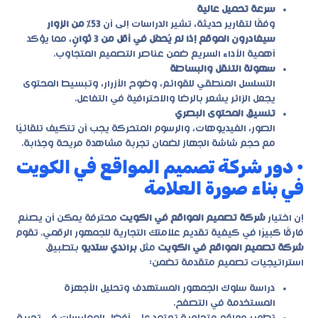
سرعة تحميل عالية
وفقًا لتقارير حديثة، تشير الدراسات إلى أن
53% من الزوار
سيغادرون الموقع إذا لم يُحمّل في أقل من 3 ثوانٍ
، مما يؤكد
أهمية الأداء السريع ضمن عناصر التصميم المتجاوب.
سهولة التنقل والبساطة
التسلسل المنطقي للقوائم، وضوح الأزرار، وتبسيط المحتوى
يجعل الزائر يشعر بالرضا والاحترافية في التفاعل.
تنسيق المحتوى البصري
الصور، الفيديوهات، والرسوم المتحركة يجب أن تتكيف تلقائيًا
مع حجم شاشة الجهاز لضمان تجربة مشاهدة مريحة وجذابة.
• دور شركة تصميم المواقع في الكويت
في بناء صورة العلامة
إن اختيار
شركة تصميم المواقع في الكويت
محترفة يمكن أن يصنع
فارقًا كبيرًا في كيفية تقديم علامتك التجارية للجمهور الرقمي. تقوم
شركة تصميم المواقع في الكويت
مثل
براندي ستديو
بتطبيق
استراتيجيات تصميم متقدمة تضمن:
دراسة سلوك الجمهور المستهدف وتحليل الأجهزة
المستخدمة في التصفح.