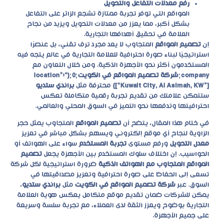
رفع معدلات التفاعل والتحويل
المواقع التي توفر تجربة ممتازة تشجع الزائر على التفاعل
بشكل أكبر، مما يعزز من معدلات التحويل ويزيد من نجاح
العلامة في تحقيق أهدافها التجارية.
إن
تصميم المواقع
المتجاوب لا يعد مجرد ترف تقني، بل عنصرًا
استراتيجيًا لبناء صورة احترافية للعلامة التجارية في عالم يتجه فيه
المستخدمون أكثر نحو الأجهزة الذكية. ومن خلال التعاون مع
company;شركة تصميم المواقع في الكويت;0;{“location”:
[“Kuwait City, Al Asimah, KW”]}
محترفة مثل
براندي ستديو
ستتمكن علامتك من تقديم تجربة رقمية متكاملة تعكس
احترافيتها وتدفعها نحو التميز في السوق المحلي والعالمي.
في ختام هذا المقال، يتضح أن
تصميم المواقع
المتجاوب يمثل حجر
الزاوية لنجاح أي موقع إلكتروني ويسهم بشكل مباشر في تعزيز
معدل التحويل
ورفع مستوى
تجربة المستخدم
سواء على الهواتف أو
الحواسيب. إن اختلاف سلوك المستخدم بين الأجهزة يجعل
تصميم
المواقع المتجاوب مع الهواتف الذكية
ضرورة استراتيجية لكل شركة
تسعى إلى الحفاظ على صورة احترافية وتعزيز مصداقيتها في
السوق. عبر
شركة تصميم المواقع في الكويت
مثل
براندي ستديو
،
يمكن للشركات ضمان تقديم موقع متكامل يعكس هوية العلامة
التجارية بوضوح ويعزز الثقة لدى العملاء، مع تجربة سلسة وسريعة
على جميع الأجهزة.