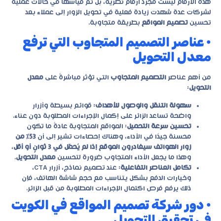
هذه الأرقام ليست مجرد أرقام نظرية، بل تم قياسها في حالات عملية
لشركات عدة شهدت زيادة فعلية في تحويل الزوار إلى عملاء بعد
تحسين
تصميم المواقع
بطريقة متجاوبة.
• عناصر التصميم المتجاوب التي ترفع
معدل التحويل
من أهم عناصر
التصميم المتجاوب
التي تؤثر مباشرةً على
معدل
التحويل
:
سهولة التنقل والوصول للأهداف
: قوائم بسيطة وأزرار
واضحة تساعد الزائر على إكمال الإجراءات المطلوبة دون عناء.
تحسين سرعة التحميل
: المواقع المتجاوبة عادةً ما تكون
محسنة جيدًا في الأداء، وهناك إحصاءات تشير إلى أن
53% من
زوار الهواتف سيغادرون الموقع إذا لم يُحمّل في 3 ثوانٍ أو أقل
،
وهذا ما يجعل الأداء المتجاوب ضرورة لتحسين
معدل التحويل
.
تكامل العناصر التفاعلية
: عند تصميم نماذج، أزرار CTA،
وخيارات الدفع بشكل يتناسب مع حجم شاشة الهاتف، فإن
ذلك يرفع فرص اكتمال الإجراءات المطلوبة من قبل الزائر.
• دور شركة تصميم المواقع في الكويت
في تحقيق التحويل