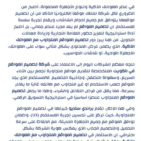
في عصر الهواتف الذكية وتنوع الأجهزة المحمولة، أصبح من
الضروري لكل شركة تمتلك موقعًا إلكترونيًا التأكد من أن تصميم
موقعها يتوافق مع جميع أحجام الشاشات ويقدم تجربة سلسة
للمستخدم. إن
تصميم المواقع
لم يعد مجرد عنصر جمالي، بل أصبح
أداة استراتيجية لتعزيز حضور العلامة التجارية وزيادة معدلات
التحويل. من هنا يبرز دور
تصميم المواقع المتجاوب مع الهواتف
الذكية
، الذي يضمن عرض المحتوى بشكل مثالي سواء على الهواتف،
الأجهزة اللوحية، أو شاشات الحواسيب.
تتجه معظم الشركات اليوم إلى الاعتماد على
شركة تصميم المواقع
في الكويت
المتخصصة لتقديم مواقع متجاوبة تجمع بين الأداء
السريع، وسهولة التصفح، وجاذبية التصميم. فالمستخدم الذي يجد
الموقع صعب الاستخدام أو غير متجاوب مع هاتفه غالبًا ما يغادر
بسرعة، مما يقلل من فرص التفاعل والشراء، وهذا ما يجعل
تصميم
المواقع
المتجاوب عنصرًا أساسيًا في استراتيجية التسويق الرقمي.
وفي هذا الإطار، تقدم
براندي ستديو
خبرتها في
تصميم المواقع
المتجاوبة، حيث تركز على تحسين تجربة المستخدم (UX)، وضمان
توافق الموقع مع جميع الأجهزة الحديثة، مع الحفاظ على سرعة
التحميل والتصميم الجذاب الذي يعكس هوية الشركة بشكل
احترافي. إن الاستثمار في
تصميم المواقع المتجاوب مع الهواتف