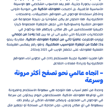
الإنترنت بصورة جذرية، فلم يعد الحاسوب الشخصي هو الوسيلة
الأساسية للأغلبية، بل أصبحت
الهواتف الذكية
هي البوابة الأولى
والأكثر استخدامًا للوصول إلى المواقع، التطبيقات، والمنصات
الالكترونية. هذا التحول لم يكن عشوائيًا بل نتيجة مجموعة من
العوامل التقنية والسلوكية التي تجعل الأجهزة المحمولة خيارًا
طبيعيًا للمستخدمين في كل مكان، ويظهر هذا بوضوح في
الإحصائيات الحديثة التي تشير إلى أن ما بين
62% و64% من إجمالي
زيارات الإنترنت عالميًا تأتي من أجهزة الهواتف الذكية
، مقارنة بنحو
36% فقط من أجهزة الحواسيب المكتبية
، وهو رقم يعكس الهيمنة
الفعلية للهواتف على تصفح الويب في 2025 و2026.
اقرأ المزيد:
أهمية تجربة المستخدم (UX) في تطوير أداء المواقع
الإلكترونية وزيادة معدلات التفاعل
– اتجاه عالمي نحو تصفح أكثر مرونة
وسرعة
واحدة من أهم أسباب هذا التوجه هي سهولة الاستخدام والمرونة
التي توفرها الهواتف الذكية. المستخدمون اليوم يبحثون عن سرعة
في الوصول إلى المحتوى، ويمكن للهاتف الذكي أن يقدم ذلك
بسهولة في أي مكان وزمان، دون الحاجة إلى مساحة أو تجهيز مثل