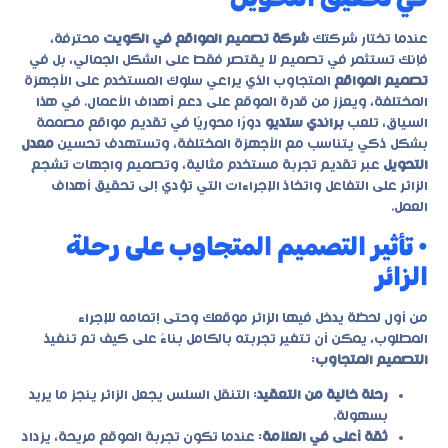
عندما تختار شركتك
شركة تصميم المواقع في الكويت
محترفة،
فإنك تستثمر في تصميم لا يقتصر فقط على الشكل الجمالي، بل في
تصميم المواقع
المتجاوب الذي يراعي سلوك المستخدم على الأجهزة
المختلفة، ويعزز من قدرة الموقع على دعم أهداف الأعمال. في هذا
السياق، تلعب
براندي ستديو
دورًا محوريًا في تقديم مواقع مصممة
بشكل ذكي يتناسب مع الأجهزة المختلفة، وتستهدف تحسين
معدل
التحويل
عبر تقديم تجربة مستخدم مثالية، وتصميم واجهات تشجع
الزائر على التفاعل واتخاذ الإجراءات التي تؤدي إلى تحقيق أهداف
العمل.
• تأثير التصميم المتجاوب على رحلة
الزائر
من أول لحظة يدخل فيها الزائر موقعك وحتى إتمامه للإجراء
المطلوب، يمكن أن تتغير تجربته بالكامل بناءً على كيف تم تنفيذ
التصميم المتجاوب
:
رحلة خالية من التعقيد
: التنقل السلس يجعل الزائر ينجز ما يريد
بسهولة.
ثقة أعلى في العلامة
: عندما تكون تجربة الموقع مريحة، يزداد