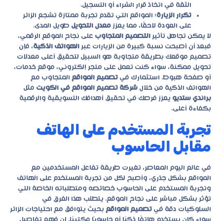
الثقة في اتخاذ قرار الشراء أو التسجيل.
تكرار الزيارة
: المواقع التي تقدم تجربة ممتازة تشجع الزائر
على العودة لاحقًا، مما يعزز
معدل التحويل
طويل المدى.
لا يمكن تجاهل تأثير
التصميم المتجاوب
على نجاح الموقع الرقمي،
فبعد أن أصبحت نسبة كبيرة من الزيارات عبر
الهواتف الذكية
، فإن
تصميم موقعك بطريقة متجاوبة هو السبيل لتحقيق أعلى معدلات
تحويل ممكنة، سواء كنت تعمل على متجر إلكتروني، موقع خدمات،
أو صفحة هبوط. استثمارك في
تصميم المواقع
المتجاوب مع
الهواتف الذكية من خلال
شركة تصميم المواقع في الكويت
مثل
براندي ستديو
يعزز فرصك في تحقيق أهدافك التسويقية والرقمية
بكفاءة أعلى.
تجربة المستخدم على الهاتف
مقابل الحاسوب
في عالم اليوم المعاصر، تغيرت طريقة تفاعل المستخدمين مع
المواقع بشكل جذري، وأصبح لكل من تجربة المستخدم على الهاتف
وتجربة المستخدم على الحاسوب خصائصه ومتطلباته الخاصة التي
تؤثر بشكل مباشر على نجاح الموقع. يتطلب هذا الفرق في
السلوكيات دقة في
تصميم المواقع
بحيث يتوافق مع احتياجات الزائر
سواء كان يستخدم هاتفًا ذكيًا أو حاسوبًا مكتبيًا. إن فهم تفاصيل