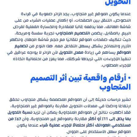
التحويل
عندما يكون الموقع غير متجاوب، يجد الزائر صعوبة في قراءة
النصوص، التنقل بين الصفحات، أو إكمال عمليات الشراء من على
شاشة الهاتف، مما يدفعه غالبًا للمغادرة والخسارة الفعلية لفرص
البيع. بالمقابل، يضمن
التصميم المتجاوب
تجربة سلسة ومريحة،
حيث تتكيف صفحات الموقع تلقائيًا مع حجم شاشة الجهاز، وتظهر
الأزرار والنماذج بشكل يسهل التفاعل معه. هذا النوع من
تصميم
المواقع
يساهم في زيادة
معدل التحويل
لأن الزائر لا يواجه عراقيل في
تنفيذ الإجراءات التي تريدها شركتك، مما يعزز من احتمالية اتخاذه
للإجراء المطلوب.
• أرقام واقعية تبين أثر التصميم
المتجاوب
تشير دراسات حديثة إلى أن المواقع المصممة بشكل متجاوب تحقق
ارتفاعًا واضحًا في معدلات التحويل مقارنة بالمواقع غير المتجاوبة،
فقد أظهرت نتائج أن المواقع المتجاوبة يمكن أن تزيد
نسبة التحويل
بما يصل إلى 11% أو أكثر
مقارنة بالمواقع غير المتجاوبة، وأن
67% من
مستخدمي الهواتف أكثر احتمالًا لإجراء عملية شراء
عندما يكون
الموقع سهل الاستخدام على الجوال.