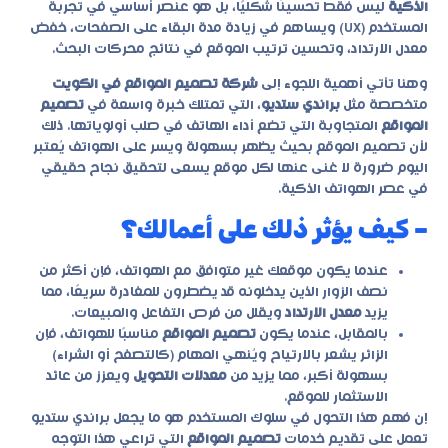
الذكية
ليس فقط تحسينًا شكليًا، بل هو عنصر أساسي في تجربة
المستخدم (UX) ويساهم في زيادة مدة البقاء على الصفحات، خفض
معدل الارتداد، وتحسين ترتيب الموقع في نتائج محركات البحث.
وهنا تأتي أهمية اللجوء إلى
شركة تصميم المواقع في الكويت
متخصصة مثل
براندي ستديو
، التي تمتلك خبرة واسعة في
تصميم
المواقع
المتجاوبة التي تضع أداء الهاتف في صلب أولوياتها. ذلك
لأن تصميم الموقع بحيث يظهر بسهولة ويسر على الهواتف يُعتبر
اليوم ضرورة لا غنى عنها لكل موقع يسعى لتحقيق نجاح حقيقي
في عصر الهواتف الذكية.
– كيف يؤثر ذلك على أعمالك؟
عندما يكون موقعك غير متوافق مع الهواتف، فإن أكثر من
نصف الزوار الذين يدخلونه قد يضطرون للمغادرة سريعًا، مما
يزيد
معدل الارتداد
ويقلل من فرص التفاعل والمبيعات.
بالمقابل، عندما يكون
تصميم المواقع
مناسبًا للهواتف، فإن
الزائر يشعر بالارتياح ويُنهي المهام (كالتصفح أو الشراء)
بسهولة أكبر، مما يزيد من
معدلات التحويل
ويعزز من عائد
الاستثمار للموقع.
إن فهم هذا التحول في سلوك المستخدم هو ما يجعل
براندي ستديو
تعمل على تقديم خدمات
تصميم المواقع
التي تراعي هذا التوجه