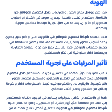
الهوية
من أهم عوامل نجاح الصور والمرئيات داخل
تصميم المواقع
هو
التناسق. استخدام نفس النمط البصري، سواء في الفلاتر أو أسلوب
التصوير أو الألوان، يساعد في خلق تجربة موحدة تعكس هوية
واضحة.
لذلك، تعتمد
شركة تصميم المواقع في الكويت
على وضع دليل بصري
يحدد أسلوب الصور والمرئيات المستخدمة، مما يضمن اتساقها في
جميع صفحات الموقع. هذا التناسق يعزز من قوة العلامة التجارية
ويجعلها أكثر احترافية في نظر المستخدم.
تأثير المرئيات على تجربة المستخدم
تلعب المرئيات دورًا مهمًا في تحسين تجربة المستخدم داخل
تصميم
المواقع
، حيث تساعد في تنظيم المحتوى وتسهيل فهمه. الصور
التوضيحية، الأيقونات، والإنفوجرافيك تجعل المعلومات أكثر وضوحًا
وتقلل من الشعور بالملل أثناء التصفح.
كما أن الاستخدام الذكي للمرئيات يساعد في توجيه انتباه المستخدم
إلى العناصر المهمة مثل أزرار الشراء أو التسجيل، وهو ما تعمل عليه
شركة تصميم المواقع في الكويت
لتحقيق أفضل نتائج ممكنة من