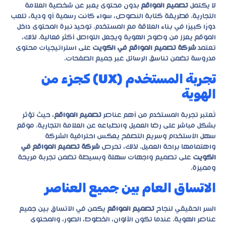
لا يكتمل
تصميم المواقع
بدون محتوى يعبر عن شخصية العلامة
التجارية. فطريقة كتابة النصوص، سواء كانت رسمية أو ودية، تلعب
دورًا كبيرًا في بناء العلاقة مع المستخدم. توحيد نبرة المحتوى داخل
الموقع يعزز من وضوح الهوية ويجعل التواصل أكثر فعالية. لذلك،
تعتمد
شركة تصميم المواقع في الكويت
على استراتيجيات محتوى
مدروسة تضمن تناسق الرسائل عبر جميع الصفحات.
تجربة المستخدم (UX) كجزء من
الهوية
تُعتبر تجربة المستخدم من أهم عناصر
تصميم المواقع
، حيث تؤثر
بشكل مباشر على رضا العميل وانطباعه عن العلامة التجارية. موقع
سهل الاستخدام وسريع التصفح يعكس احترافية الشركة
واهتمامها براحة العميل. لذلك، تحرص
شركة تصميم المواقع في
الكويت
على تصميم واجهات سهلة وبسيطة تضمن تجربة مريحة
ومميزة.
الاتساق العام بين جميع العناصر
السر الحقيقي لنجاح
تصميم المواقع
يكمن في الاتساق بين جميع
عناصر الهوية. عندما تكون الألوان، الخطوط، الصور، والمحتوى