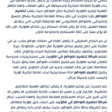
جمالي أو تجربة استخدام جيدة فحسب، بل أصبح عنصرًا أساسيًا في
بناء هوية العلامة التجارية وترسيخها في ذهن العملاء. وهنا تظهر
أهمية توحيد الهوية التجارية داخل الموقع، حيث يلعب
تصميم
المواقع
دورًا محوريًا في نقل رسالة العلامة التجارية بشكل متسق
واحترافي. فالموقع الإلكتروني هو الواجهة الأولى التي يتفاعل
معها العميل، وإذا لم يكن هناك انسجام بين عناصر الهوية، فإن ذلك
قد يؤثر سلبًا على ثقة المستخدم وانطباعه الأول.
إن سر النجاح الحقيقي لا يكمن فقط في امتلاك موقع جذاب، بل في
القدرة على دمج جميع عناصر الهوية مثل الألوان، الخطوط، نبرة
المحتوى، والصور بطريقة تعكس شخصية البراند بوضوح. لذلك،
تعتمد
شركة تصميم المواقع في الكويت
على استراتيجيات مدروسة
لضمان توحيد الهوية عبر جميع صفحات الموقع، مما يخلق تجربة
متكاملة تعزز من ولاء العملاء وتزيد من فرص التحويل. ومن هنا،
يصبح
تصميم المواقع
أداة استراتيجية لبناء علامة تجارية قوية
وليست مجرد وسيلة عرض.
عند الحديث عن توحيد الهوية، لا يمكن تجاهل أهمية التفاصيل
الصغيرة، فاختيار لون زر معين أو أسلوب كتابة العناوين قد يكون له
تأثير كبير على إدراك المستخدم للعلامة التجارية. ولهذا السبب، تركز
شركة تصميم المواقع في الكويت
على إنشاء دليل هوية متكامل
يتم تطبيقه بدقة داخل الموقع، بحيث يشعر الزائر بأنه يتعامل مع