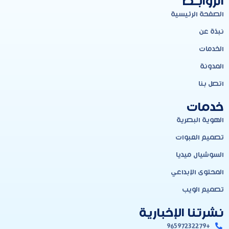
الروابـط
الصفحة الرئيسية
نبذة عن
الخدمات
المدونة
اتصل بنا
خدمات
الهوية البصرية
تصميم العبوات
السوشيال ميديا
المحتوى الإبداعي
تصميم الويب
نشرتنا الإخبارية
+96597232279