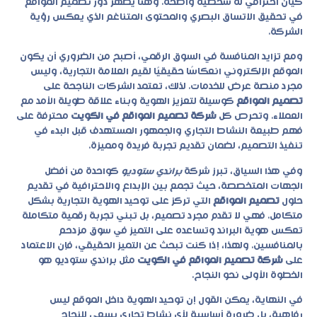
كيان احترافي له شخصية واضحة. وهنا يظهر دور
تصميم المواقع
في تحقيق الاتساق البصري والمحتوى المتناغم الذي يعكس رؤية
الشركة.
ومع تزايد المنافسة في السوق الرقمي، أصبح من الضروري أن يكون
الموقع الإلكتروني انعكاسًا حقيقيًا لقيم العلامة التجارية، وليس
مجرد منصة عرض للخدمات. لذلك، تعتمد الشركات الناجحة على
تصميم المواقع
كوسيلة لتعزيز الهوية وبناء علاقة طويلة الأمد مع
العملاء. وتحرص كل
شركة تصميم المواقع في الكويت
محترفة على
فهم طبيعة النشاط التجاري والجمهور المستهدف قبل البدء في
تنفيذ التصميم، لضمان تقديم تجربة فريدة ومميزة.
وفي هذا السياق، تبرز شركة
براندي ستوديو
كواحدة من أفضل
الجهات المتخصصة، حيث تجمع بين الإبداع والاحترافية في تقديم
حلول
تصميم المواقع
التي تركز على توحيد الهوية التجارية بشكل
متكامل. فهي لا تقدم مجرد تصميم، بل تبني تجربة رقمية متكاملة
تعكس هوية البراند وتساعده على التميز في سوق مزدحم
بالمنافسين. ولهذا، إذا كنت تبحث عن التميز الحقيقي، فإن الاعتماد
على
شركة تصميم المواقع في الكويت
مثل براندي ستوديو هو
الخطوة الأولى نحو النجاح.
في النهاية، يمكن القول إن توحيد الهوية داخل الموقع ليس
رفاهية، بل ضرورة أساسية لأي نشاط تجاري يسعى للنجاح