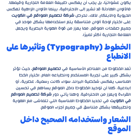
يكون عشوائيًا، بل يجب أن يعكس طبيعة العلامة التجارية وقيمها.
فالألوان الهادئة قد تشير إلى الاحترافية، بينما الألوان الزاهية تعكس
الحيوية والابتكار. لذلك، تحرص
شركة تصميم المواقع في الكويت
على اختيار لوحة ألوان متناسقة يتم استخدامها بشكل موحد في
جميع صفحات الموقع، مما يعزز من قوة الهوية البصرية ويجعل
العلامة التجارية أكثر تميزًا.
الخطوط (Typography) وتأثيرها على
الانطباع
تُعد الخطوط من العناصر الأساسية في
تصميم المواقع
، حيث تؤثر
بشكل كبير على تجربة المستخدم وانطباعه العام. اختيار الخط
المناسب يعكس شخصية البراند، سواء كانت رسمية، عصرية، أو
إبداعية. كما أن توحيد الخطوط داخل الموقع يساهم في تحسين
القراءة ويعزز من الاحترافية. وهنا يأتي دور
شركة تصميم المواقع
في الكويت
في تحديد الخطوط المناسبة التي تتماشى مع الهوية
وتطبيقها بشكل متناسق في جميع أجزاء الموقع.
الشعار واستخدامه الصحيح داخل
الموقع