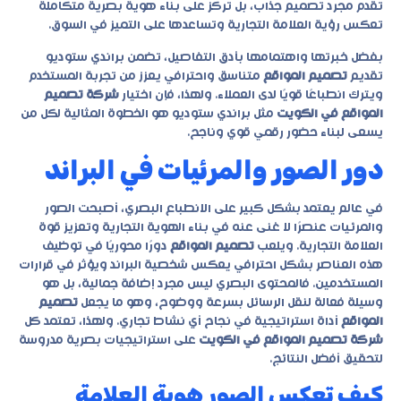
تقدم مجرد تصميم جذاب، بل تركز على بناء هوية بصرية متكاملة
تعكس رؤية العلامة التجارية وتساعدها على التميز في السوق.
بفضل خبرتها واهتمامها بأدق التفاصيل، تضمن
براندي ستوديو
تقديم
تصميم المواقع
متناسق واحترافي يعزز من تجربة المستخدم
ويترك انطباعًا قويًا لدى العملاء. ولهذا، فإن اختيار
شركة تصميم
المواقع في الكويت
مثل براندي ستوديو هو الخطوة المثالية لكل من
يسعى لبناء حضور رقمي قوي وناجح.
دور الصور والمرئيات في البراند
في عالم يعتمد بشكل كبير على الانطباع البصري، أصبحت الصور
والمرئيات عنصرًا لا غنى عنه في بناء الهوية التجارية وتعزيز قوة
العلامة التجارية. ويلعب
تصميم المواقع
دورًا محوريًا في توظيف
هذه العناصر بشكل احترافي يعكس شخصية البراند ويؤثر في قرارات
المستخدمين. فالمحتوى البصري ليس مجرد إضافة جمالية، بل هو
وسيلة فعالة لنقل الرسائل بسرعة ووضوح، وهو ما يجعل
تصميم
المواقع
أداة استراتيجية في نجاح أي نشاط تجاري. ولهذا، تعتمد كل
شركة تصميم المواقع في الكويت
على استراتيجيات بصرية مدروسة
لتحقيق أفضل النتائج.
كيف تعكس الصور هوية العلامة