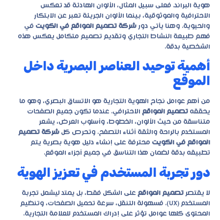
هوية البراند. فعلى سبيل المثال، الألوان الهادئة قد تعكس
الاحترافية والموثوقية، بينما الألوان الجريئة تعبر عن الابتكار
والحيوية. وهنا يأتي دور
شركة تصميم المواقع في الكويت
في
فهم طبيعة النشاط التجاري وتقديم تصميم متكامل يعكس هذه
الشخصية بدقة.
أهمية توحيد العناصر البصرية داخل
الموقع
من أهم عوامل نجاح الهوية التجارية هو الاتساق البصري، وهو ما
يحققه
تصميم المواقع
الاحترافي. عندما تكون جميع الصفحات
متناسقة من حيث الألوان، الخطوط، وأسلوب العرض، يشعر
المستخدم بالراحة والثقة أثناء التصفح. وتحرص كل
شركة تصميم
المواقع في الكويت
محترفة على إنشاء دليل هوية بصرية يتم
تطبيقه بدقة لضمان هذا التناسق في جميع أجزاء الموقع.
دور تجربة المستخدم في تعزيز الهوية
لا يقتصر
تصميم المواقع
على الشكل فقط، بل يمتد ليشمل تجربة
المستخدم (UX). فسهولة التنقل، سرعة تحميل الصفحات، وتنظيم
المحتوى كلها عوامل تؤثر على إدراك المستخدم للعلامة التجارية.