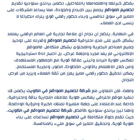
بفضل خبرتها واهتمامها بالتفاصيل، تضمن براندي ستوديو تقديم
تصميم المواقع
يجمع بين الإبداع والجودة، مما يساعد الشركات على
التميز في سوق تنافسي وبناء حضور رقمي قوي يترك انطباعًا لا
يُنسى لدى العملاء.
في النهاية، يتضح أن نجاح أي علامة تجارية في العالم الرقمي يعتمد
بشكل كبير على مدى احترافية
تصميم المواقع
وقدرته على توحيد
جميع العناصر البصرية والمحتوى بشكل متكامل. فالموقع
الإلكتروني لم يعد مجرد واجهة عرض، بل أصبح أداة استراتيجية
تعكس هوية البراند وتبني علاقة قوية مع الجمهور المستهدف.
ومن خلال الاهتمام بالألوان، الخطوط، الصور، وتجربة المستخدم،
يمكن تحقيق حضور رقمي مميز يعزز من ثقة العملاء ويزيد من فرص
النجاح.
ولهذا، فإن التعاون مع
شركة تصميم المواقع في الكويت
يضمن لك
تنفيذ موقع احترافي يعكس هوية علامتك التجارية بدقة واحترافية،
خاصة عند الاعتماد على جهة متميزة تمتلك الخبرة والرؤية الواضحة.
وهنا تبرز براندي ستوديو كأفضل
شركة تصميم المواقع في الكويت
،
حيث تقدم حلولًا متكاملة في
تصميم المواقع
تساعدك على بناء
هوية قوية، وتحقيق التميز في سوق مليء بالمنافسة.