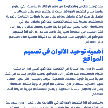
يُعد توحيد الألوان والخطوط من أهم الركائز الأساسية التي يقوم
عليها نجاح
تصميم المواقع
، حيث لا يقتصر الأمر على الجماليات
فقط، بل يمتد ليؤثر بشكل مباشر على هوية العلامة التجارية وتجربة
المستخدم. عندما يتم تنفيذ
تصميم المواقع
بشكل احترافي
ومتناسق، فإنه يمنح الموقع طابعًا مميزًا يسهل تذكره ويعزز من
ثقة العملاء في العلامة التجارية. لذلك، تحرص كل
شركة تصميم
المواقع في الكويت
على تطبيق قواعد دقيقة لتوحيد هذه العناصر
داخل الموقع.
أهمية توحيد الألوان في تصميم
المواقع
تلعب الألوان دورًا حيويًا في
تصميم المواقع
، فهي أول ما يلفت
انتباه المستخدم عند الدخول إلى الموقع. توحيد الألوان يساعد في خلق
هوية بصرية قوية تعكس شخصية البراند وتجعله أكثر تميزًا. فعلى
سبيل المثال، استخدام لون أساسي مع ألوان ثانوية بشكل متناسق
يعزز من وضوح الرسالة البصرية ويمنح المستخدم تجربة مريحة أثناء
التصفح.
وتعتمد
شركة تصميم المواقع في الكويت
على اختيار ألوان مدروسة
بعناية تتماشى مع طبيعة النشاط التجاري والجمهور المستهدف،