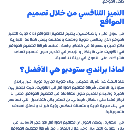
داخل الموقع.
التميز التنافسي من خلال تصميم
المواقع
في سوق مليء بالمنافسين، يصبح
تصميم المواقع
أداة قوية للتميز.
الموقع الذي يعكس هوية واضحة ومختلفة يجعل العلامة التجارية
أكثر تميزًا وسهولة في التذكر. ولهذا، تعتمد
شركة تصميم المواقع
في الكويت
على الابتكار والإبداع في تقديم حلول تصميم تساعد
الشركات على التفوق في بيئة تنافسية.
لماذا براندي ستوديو هي الأفضل؟
عند البحث عن شريك حقيقي لبناء هوية تجارية قوية، تبرز براندي
ستوديو كأفضل
شركة تصميم المواقع في الكويت
، حيث تجمع بين
الخبرة والإبداع لتقديم حلول متكاملة في
تصميم المواقع
. فهي لا
تركز فقط على الشكل الجمالي، بل تهتم بكل التفاصيل التي تساهم
في بناء هوية قوية ومتسقة تعكس رؤية البراند وتحقق أهدافه
التسويقية.
في النهاية، يمكن القول إن
تصميم المواقع
هو حجر الأساس في
بناء الهوية التجارية، ومن خلال التعاون مع
شركة تصميم المواقع