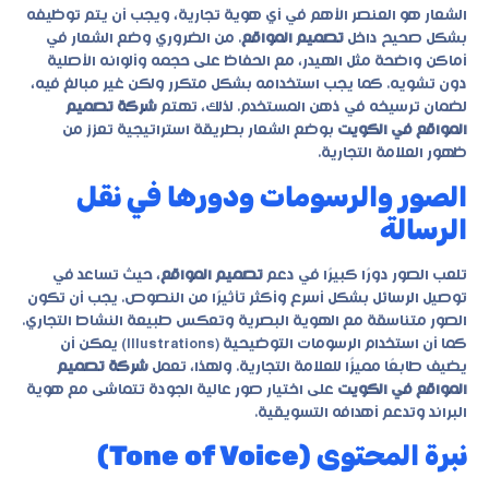
الشعار هو العنصر الأهم في أي هوية تجارية، ويجب أن يتم توظيفه
بشكل صحيح داخل
تصميم المواقع
. من الضروري وضع الشعار في
أماكن واضحة مثل الهيدر، مع الحفاظ على حجمه وألوانه الأصلية
دون تشويه. كما يجب استخدامه بشكل متكرر ولكن غير مبالغ فيه،
لضمان ترسيخه في ذهن المستخدم. لذلك، تهتم
شركة تصميم
المواقع في الكويت
بوضع الشعار بطريقة استراتيجية تعزز من
ظهور العلامة التجارية.
الصور والرسومات ودورها في نقل
الرسالة
تلعب الصور دورًا كبيرًا في دعم
تصميم المواقع
، حيث تساعد في
توصيل الرسائل بشكل أسرع وأكثر تأثيرًا من النصوص. يجب أن تكون
الصور متناسقة مع الهوية البصرية وتعكس طبيعة النشاط التجاري.
كما أن استخدام الرسومات التوضيحية (Illustrations) يمكن أن
يضيف طابعًا مميزًا للعلامة التجارية. ولهذا، تعمل
شركة تصميم
المواقع في الكويت
على اختيار صور عالية الجودة تتماشى مع هوية
البراند وتدعم أهدافه التسويقية.
نبرة المحتوى (Tone of Voice)