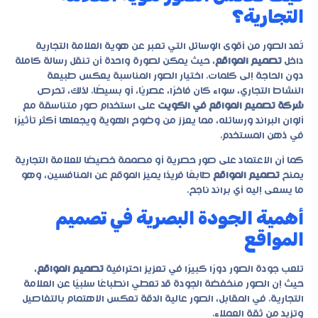
التجارية؟
تُعد الصور من أقوى الوسائل التي تعبر عن هوية العلامة التجارية
داخل
تصميم المواقع
،
حيث يمكن لصورة واحدة أن تنقل رسالة كاملة
دون الحاجة إلى كلمات. اختيار الصور المناسبة يعكس طبيعة
النشاط التجاري، سواء كان فاخرًا، عصريًا، أو بسيطًا. لذلك، تحرص
شركة تصميم المواقع في الكويت
على استخدام صور متناسقة مع
ألوان البراند ورسائله، مما يعزز من وضوح الهوية ويجعلها أكثر تأثيرًا
في ذهن المستخدم.
كما أن الاعتماد على صور حصرية أو مصممة خصيصًا للعلامة التجارية
يمنح
تصميم المواقع
طابعًا فريدًا يميز الموقع عن المنافسين، وهو
ما يسعى إليه أي براند ناجح.
أهمية الجودة البصرية في تصميم
المواقع
تلعب جودة الصور دورًا كبيرًا في تعزيز احترافية
تصميم المواقع
،
حيث إن الصور منخفضة الجودة قد تعطي انطباعًا سلبيًا عن العلامة
التجارية. في المقابل، الصور عالية الدقة تعكس الاهتمام بالتفاصيل
وتزيد من ثقة العملاء.