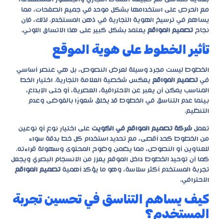
مع الحرص على استخدامها بشكل موحد في جميع الصفحات، مما
يساهم في ترسيخ الهوية التجارية في ذهن المستخدم. لذلك، فإن
نجاح
تصميم المواقع
يعتمد بشكل كبير على هذا الاتساق اللوني.
تأثير الخطوط على هوية الموقع
الخطوط ليست مجرد وسيلة لعرض النصوص، بل هي عنصر أساسي
في
تصميم المواقع
يعكس شخصية العلامة التجارية. اختيار الخط
المناسب يمكن أن يعبر عن الاحترافية، العصرية، أو حتى الإبداع،
بينما عدم التناسق في الخطوط قد يخلق شعورًا بالفوضى وعدم
التنظيم.
تعمل
شركة تصميم المواقع في الكويت
على اختيار نوع أو نوعين
من الخطوط كحد أقصى، مع تحديد استخدام كل خط بدقة سواء
للعناوين أو النصوص، مما يضمن وضوح المحتوى وسهولة قراءته.
كما أن توحيد الخطوط داخل الموقع يعزز من الانسجام البصري ويجعل
تجربة المستخدم أكثر سلاسة، وهو ما يؤكد أهمية
تصميم المواقع
الاحترافي.
كيف يساهم التناسق في تحسين تجربة
المستخدم؟