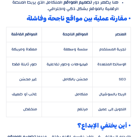
هنا يظهر دور
تصميم المواقع
المتكامل الذي يربط المنصة
الرقمية بالموقع بشكل ذكي واحترافي.
• مقارنة عملية بين مواقع ناجحة وفاشلة
العنصر
المواقع الناجحة
المواقع الفاشلة
تجربة المستخدم
سلسة وسهلة
معقدة ومربكة
الوسائط المتعددة
فيديوهات وصور تفاعلية
صور ثابتة فقط
SEO
محسّن بالكامل
غير محسّن
الربط بالسوشيال
متكامل
غائب أو ضعيف
التحويل إلى عميل
مرتفع
منخفض
• أين يختفي الإبداع؟