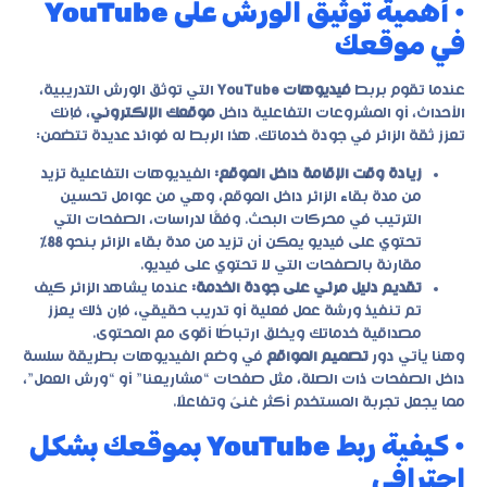
• أهمية توثيق الورش على YouTube
في موقعك
عندما تقوم بربط
فيديوهات YouTube
التي توثق الورش التدريبية،
الأحداث، أو المشروعات التفاعلية داخل
موقعك الإلكتروني
، فإنك
تعزز ثقة الزائر في جودة خدماتك. هذا الربط له فوائد عديدة تتضمن:
زيادة وقت الإقامة داخل الموقع:
الفيديوهات التفاعلية تزيد
من مدة بقاء الزائر داخل الموقع، وهي من عوامل تحسين
الترتيب في محركات البحث. وفقًا لدراسات، الصفحات التي
تحتوي على فيديو يمكن أن تزيد من مدة بقاء الزائر بنحو
88%
مقارنة بالصفحات التي لا تحتوي على فيديو.
تقديم دليل مرئي على جودة الخدمة:
عندما يشاهد الزائر كيف
تم تنفيذ ورشة عمل فعلية أو تدريب حقيقي، فإن ذلك يعزز
مصداقية خدماتك ويخلق ارتباطًا أقوى مع المحتوى.
وهنا يأتي دور
تصميم المواقع
في وضع الفيديوهات بطريقة سلسة
داخل الصفحات ذات الصلة، مثل صفحات “مشاريعنا” أو “ورش العمل”،
مما يجعل تجربة المستخدم أكثر غنىً وتفاعلًا.
• كيفية ربط YouTube بموقعك بشكل
احترافي