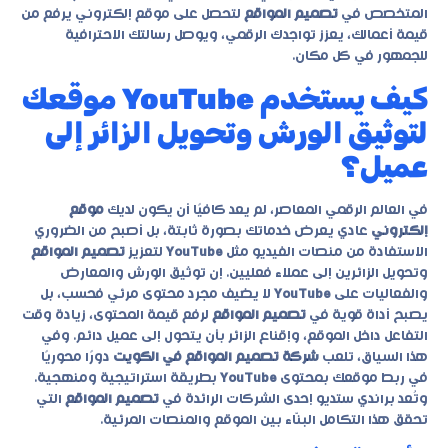
المتخصص في
تصميم المواقع
لتحصل على موقع إلكتروني يرفع من
قيمة أعمالك، يعزز تواجدك الرقمي، ويوصل رسالتك الاحترافية
للجمهور في كل مكان.
كيف يستخدم YouTube موقعك
لتوثيق الورش وتحويل الزائر إلى
عميل؟
في العالم الرقمي المعاصر، لم يعد كافيًا أن يكون لديك
موقع
إلكتروني
عادي يعرض خدماتك بصورة ثابتة، بل أصبح من الضروري
الاستفادة من منصات الفيديو مثل
YouTube
لتعزيز
تصميم المواقع
وتحويل الزائرين إلى عملاء فعليين. إن توثيق الورش والمعارض
والفعاليات على
YouTube
لا يضيف مجرد محتوى مرئي فحسب، بل
يصبح أداة قوية في
تصميم المواقع
لرفع قيمة المحتوى، زيادة وقت
التفاعل داخل الموقع، وإقناع الزائر بأن يتحول إلى عميل دائم. وفي
هذا السياق، تلعب
شركة تصميم المواقع في الكويت
دورًا محوريًا
في ربط موقعك بمحتوى
YouTube
بطريقة استراتيجية ومنهجية.
وتُعد
براندي ستديو
إحدى الشركات الرائدة في
تصميم المواقع
التي
تحقق هذا التكامل البنّاء بين الموقع والمنصات المرئية.