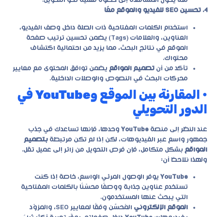
مما يحول المشاهدة إلى خطوة فعلية نحو التحويل.
4. تحسين SEO للفيديو والموقع معًا
استخدام الكلمات المفتاحية ذات الصلة داخل وصف الفيديو،
العناوين، والعلامات (Tags) يضمن تحسين ترتيب صفحة
الموقع في نتائج البحث، مما يزيد من احتمالية اكتشاف
محتواك.
تأكد من أن
تصميم المواقع
يضمن توافق المحتوى مع معايير
محركات البحث في النصوص والوصلات الداخلية.
• المقارنة بين الموقع وYouTube في
الدور التحويلي
عند النظر إلى منصة
YouTube
وحدها، فإنها تساعدك في جذب
جمهور واسع عبر الفيديوهات، لكن إذا لم تكن مرتبطة
بتصميم
المواقع
بشكل متكامل، فإن فرص التحويل من زائر إلى عميل تقل.
ولهذا نلاحظ أن:
YouTube
يوفر الوصول المرئي الواسع، خاصة إذا كنت
تستخدم عناوين جذابة ووصفًا محسّنًا بالكلمات المفتاحية
التي يبحث عنها المستخدمون.
الموقع الإلكتروني
المُحسَّن وفقًا لمعايير SEO، والمزوّد