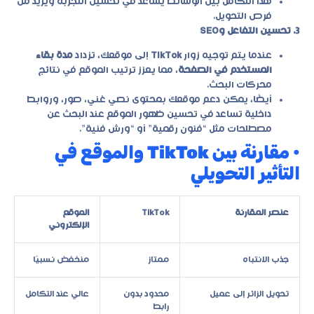
هذا التكامل بين الوسائط يساعد في تحسين التجربة ويزيد من
فرص التحويل.
3. تحسين التفاعل وSEO
عندما يتم توجيه زوار
TikTok
إلى موقعك، تزداد
مدة بقاء
المستخدم في الصفحة
، مما يعزز ترتيب الموقع في نتائج
محركات البحث.
أيضًا، يمكن دعم موقعك بمحتوى نصي غني، صور، وروابط
داخلية تساعد في تحسين ظهور الموقع عند البحث عن
مصطلحات مثل “فنون رقمية” أو “ورش فنية”.
• مقارنة بين TikTok والموقع في
التأثير التحويلي
عنصر المقارنة
TikTok
الموقع
الإلكتروني
جذب الانتباه
ممتاز
منخفض نسبيًا
تحويل الزائر إلى عميل
محدود بدون
عالي عند التكامل
رابط