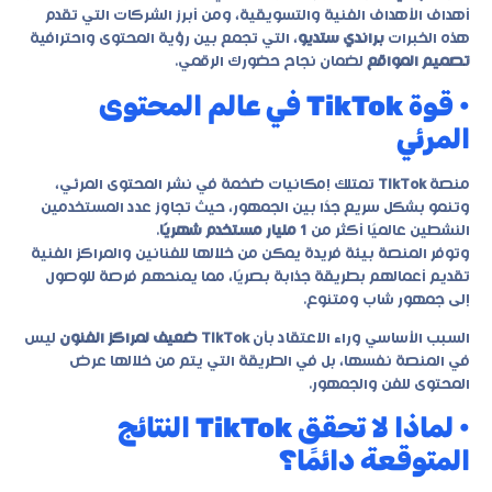
أهداف الأهداف الفنية والتسويقية، ومن أبرز الشركات التي تقدم
هذه الخبرات
براندي ستديو
، التي تجمع بين رؤية المحتوى واحترافية
تصميم المواقع
لضمان نجاح حضورك الرقمي.
• قوة TikTok في عالم المحتوى
المرئي
منصة
TikTok
تمتلك إمكانيات ضخمة في نشر المحتوى المرئي،
وتنمو بشكل سريع جدًا بين الجمهور، حيث تجاوز عدد المستخدمين
النشطين عالميًا أكثر من
1 مليار مستخدم شهريًا
.
وتوفر المنصة بيئة فريدة يمكن من خلالها للفنانين والمراكز الفنية
تقديم أعمالهم بطريقة جذابة بصريًا، مما يمنحهم فرصة للوصول
إلى جمهور شاب ومتنوع.
السبب الأساسي وراء الاعتقاد بأن
TikTok ضعيف لمراكز الفنون
ليس
في المنصة نفسها، بل في الطريقة التي يتم من خلالها عرض
المحتوى للفن والجمهور.
• لماذا لا تحقق TikTok النتائج
المتوقعة دائمًا؟