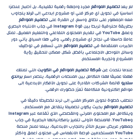
لم يعد
تصميم المواقع
مجرد واجهة رقمية تقليدية، بل أصبح عنصرًا
أساسيًا في تحويل أي مركز فني أو مشروع إبداعي إلى
ترند
يتجاوب
معه الجمهور على نطاق واسع. إن القدرة على
تصميم المواقع
بطريقة احترافية تربط بين قوة
Instagram
في جذب الانتباه البصري
وعمق
YouTube
في تقديم المحتوى التفاعلي والتعليم العميق، تمثل
عاملًا حاسمًا في نجاح أي مشروع رقمي. وفي هذا السياق يأتي دور
الخبرات المتقدمة في
تصميم المواقع
التي تُسهِم في توظيف
وسائل التواصل الاجتماعي بأفضل شكل ممكن لتحقيق رؤية
المشروع وتجربة المستخدم.
عندما نتحدث عن
شركة تصميم المواقع في الكويت
التي تمتلك
فهمًا عميقًا لهذا التكامل بين المنصات الرقمية، يتصدر اسم
براندي
ستديو
قائمة الشركات القادرة على تحويل الأفكار الإبداعية إلى
مواقع إلكترونية متكاملة تُعزّز حضورك الرقمي.
تتطلب خطوة تحويل المركز الفني إلى ترند تخطيطًا دقيقًا في
تصميم المواقع
بحيث يكون تصميمًا يتفاعل مع المستخدم،
ويتكامل مع المحتوى المرئي والقصصي الذي تُقدّمه عبر
Instagram
و
YouTube
. فالمنصة الأولى تتميز بإمكانياتها البصرية في جذب
جمهور عريض سريع التأثر بالتجارب الإبداعية، بينما تمنح منصة
YouTube
المستخدمين فرصة الانغماس في محتوى أعمق وأكثر