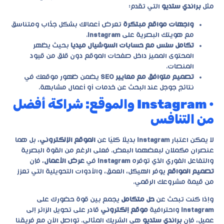
مثل
براندي ستديو
التي تقدم:
واجهات مواقع مبتكرة
تعرض أعمالك بشكل جذّاب ومتناسق
مع هويتك البصرية على
Instagram
.
تكامل سلس مع حسابات السوشيال ميديا
بحيث يظهر
المحتوى المميز داخل صفحات الموقع دون قلق من قيود
المنصات.
تصميم متوافق مع معايير SEO
يضمن ظهور موقعك في
نتائج جوجل عند البحث عن خدمات أو أعمال مشابهة.
• Instagram والموقع: شراكة أفضل
من التنافس
لا يمكن اعتبار
Instagram
بديلًا كليًا عن
الموقع الإلكتروني
، بل هما
عنصران مكملان لبعضهما البعض. فعلى الرغم من القوة البصرية
والتفاعل الفوري الذي توفره
Instagram
في
عرض الأعمال
، فإن
تصميم المواقع
يوفر الهيكل، العمق، والأدوات التحويلية التي تعزز
من قيمة مشروعك الرقمي.
وإذا كنت تبحث عن
حل متكامل
يجمع بين قوة حضورك على
Instagram
واحترافية
موقع إلكتروني
قادر على تحويل الزائر إلى
عميل، فإن
براندي ستديو
هي الشريك المثالي. تواصل الآن مع فريقنا