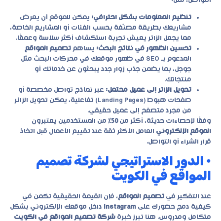
التواصل، مثل:
تنظيم المعلومات بشكل احترافي:
يمكن للموقع أن يعرض
مشاريعك بطريقة مصنّفة بحسب الفئات أو المشاريع الخاصة،
مما يجعل الزائر يعيش تجربة استكشاف أكثر سلاسة وعمقًا.
تحسين الظهور في نتائج البحث:
يساهم
تصميم المواقع
المدعوم بـ SEO في ظهور موقعك في محركات البحث مثل
جوجل، بما يضمن جذب زوار جدد يبحثون عن خدماتك أو
منتجاتك.
تحويل الزائر إلى عميل محتمل:
عبر نماذج تواصل مخصصة أو
صفحات هبوط (Landing Pages) تفاعلية، يمكن تحويل الزائر
من مجرد متصفح إلى عميل حقيقي.
وفقًا لإحصاءات حديثة، أكثر من
50%
من المستخدمين يعتبرون
الموقع الإلكتروني
العامل الأكثر ثقة عند تقييم الأعمال قبل اتخاذ
قرار الشراء أو التواصل.
• الدور الاستراتيجي لشركة تصميم
المواقع في الكويت
عند التفكير في
تصميم المواقع
، فإن القيمة الحقيقية تكمن في
كيفية دمج حضورك على
Instagram
داخل موقعك الإلكتروني بشكل
متكامل ومدروس. هنا تبرز خبرة
شركة تصميم المواقع في الكويت