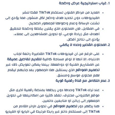
1. غياب استراتيجية عرض واضحة
العديد من مراكز الفنون تستخدم
TikTok
فقط لنشر
الفيديوهات دون تحديد هدف واضح لكل منشور، مما يؤدي إلى
تشتت الرسالة وعدم وصولها للجمهور الصحيح.
في المقابل، فإن المحتوى الذي يقترن بخطة واضحة لتحقيق
أهداف مثل زيادة الوعي، أو تحويل المشاهدين إلى عملاء،
يؤدي إلى نتائج أفضل.
2. المحتوى القصير وحده لا يكفي
على الرغم من أن فيديوهات
TikTok
القصيرة رائعة لجذب
الانتباه، إلا أنها لا توفر مساحة كافية
لتقديم تفاصيل عميقة
عن المشاريع الفنية أو دوافعها. بينما يمكن تعويض ذلك عبر
تصميم المواقع
الذي يستقبل هذا الجمهور بعد جذبهم ليقدم
لهم محتوى موسع ومنسّق.
3. عدم التكامل مع قناة رقمية قوية
عند ترك
TikTok
وحدها دون ربطها بمنصة رقمية أخرى مثل
موقع إلكتروني محترف، تفقد كثيرًا من إمكانيتها في تحويل
الجمهور إلى زبائن أو متابعين دائمين.
هنا يظهر دور
تصميم المواقع
في تحويل الزائر القادم من
TikTok
إلى مستخدم دائم عبر رابط مرتبط في البايو أو الفيديو