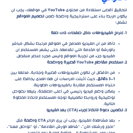
لتحقيق أقصى استفادة من محتوى
YouTube
في موقعك، يجب أن
يكون الربط بناءً على استراتيجية واضحة ضمن
تصميم المواقع
تشمل:
1. إدراج الفيديوهات داخل صفحات ذات صلة
تأكد من أن الفيديو المدمج في الموقع مرتبط بشكل مباشر
بالورشة أو الخدمة التي تقدمها، حتى يشعر المستخدم أن
الفيديو جزء من تجربة الموقع وليس مجرد عنصر منفصل.
2. استخدام مقاطع YouTube قصيرة وواضحة
من الأفضل أن تكون الفيديوهات قصيرة وجذابة، مدتها بين
1–3 دقائق
، حيث أثبتت الدراسات أن هذا المدى يحافظ على
انتباه المستخدم مقارنة بالفيديوهات الطويلة.
يمكن وضع فيديو رئيسي في أعلى الصفحة، يليها نصوص
توضيحية وروابط تكميلية توجه المستخدم لاتخاذ الخطوة
التالية.
3. تضمين دعوة لاتخاذ إجراء (CTA) بعد الفيديو
بعد مشاهدة الفيديو، يجب أن يرى الزائر
CTA واضحة
مثل
“احجز ورشتك الآن”، “شاهد الورش القادمة”، أو “تواصل معنا”،