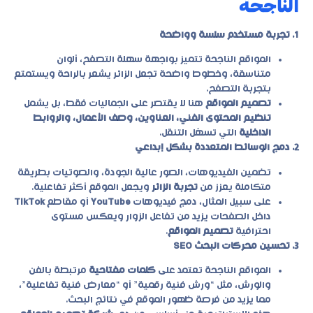
الناجحة
1. تجربة مستخدم سلسة وواضحة
المواقع الناجحة تتميز بواجهة سهلة التصفح، ألوان
متناسقة، وخطوط واضحة تجعل الزائر يشعر بالراحة ويستمتع
بتجربة التصفح.
تصميم المواقع
هنا لا يقتصر على الجماليات فقط، بل يشمل
تنظيم المحتوى الفني، العناوين، وصف الأعمال، والروابط
الداخلية
التي تسهّل التنقل.
2. دمج الوسائط المتعددة بشكل إبداعي
تضمين الفيديوهات، الصور عالية الجودة، والصوتيات بطريقة
متكاملة يعزز من
تجربة الزائر
ويجعل الموقع أكثر تفاعلية.
على سبيل المثال، دمج فيديوهات
YouTube
أو مقاطع
TikTok
داخل الصفحات يزيد من تفاعل الزوار ويعكس مستوى
احترافية
تصميم المواقع
.
3. تحسين محركات البحث SEO
المواقع الناجحة تعتمد على
كلمات مفتاحية
مرتبطة بالفن
والورش، مثل “ورش فنية رقمية” أو “معارض فنية تفاعلية”،
مما يزيد من فرصة ظهور الموقع في نتائج البحث.