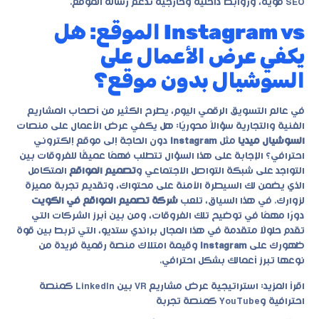
SEO قوية، وروابط داخلية وخارجية تدعم رسالة الموقع.
Instagram vs الموقع: هل
يكفي عرض الأعمال على
السوشيال بدون موقع؟
في عالم التسويق الرقمي اليوم، يطرح الكثير من أصحاب المشاريع
الفنية والتجارية سؤالاً محوريًا: هل يكفي عرض الأعمال على منصات
السوشيال ميديا
مثل
Instagram
دون الحاجة إلى موقع إلكتروني
احترافي؟ الإجابة على هذا السؤال تتطلب فهمًا عميقًا للفروقات بين
التواجد على شبكة التواصل الاجتماعي و
تصميم المواقع
المتكامل
الذي يضمن لك السيطرة الآمنة على محتواك، وتقديم تجربة مميزة
لزوارك. في هذا السياق، تلعب
شركة تصميم المواقع في الكويت
دورًا مهمًا في توضيح تلك الفروقات، ومن بين أبرز الشركات التي
تقدم حلولًا متقدمة في هذا المجال
براندي ستديو
، التي تربط بين قوة
ظهورك على
Instagram
وقيمة امتلاك منصة رقمية فريدة من
نوعها تبرز أعمالك بشكل احترافي.
اقرأ المزيد:
استراتيجية عرض مشاريع VR بين LinkedIn كمنصة
احترافية وYouTube كمنصة تجربة