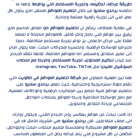
طريقة عرضه، تنظيمه، وتجربة المستخدم التي يوفرها
. وهذا ما
تضمنه
براندي ستديو
من خلال
تصميم المواقع
المتقن الذي يحوّل كل
عمل فني إلى تجربة رقمية ممتعة وجاذبة.
في نهاية المطاف، يتضح أن
تصميم المواقع
هو العامل الحاسم الذي
يفرق بين موقع فني ناجح وآخر فاشل. فالمواقع الناجحة لا تعتمد
فقط على عرض الأعمال، بل توفر تجربة مستخدم متكاملة، دمجًا
احترافيًا للوسائط الرقمية، وتحسينًا لمحركات البحث، مما يحوّل الزائر
إلى عميل متفاعل ومستمر. أما المواقع الفاشلة، فإنها تفقد الإبداع
عند غياب
تنظيم المحتوى، تجربة المستخدم، والربط مع منصات
السوشيال الميديا
مثل
Instagram، YouTube، TikTok
.
هنا تبرز أهمية التعاون مع
شركة تصميم المواقع في الكويت
التي
تقدم حلولًا استراتيجية واحترافية، حيث تعمل
براندي ستديو
على
تصميم مواقع فنية تجمع بين الجماليات الرقمية والوظائف العملية،
مع دمج الوسائط التفاعلية وربط الموقع بمنصات التواصل
الاجتماعي لزيادة التفاعل والتحويل.
إذا كنت تبحث عن موقع يعكس روح الإبداع الفني، ويحوّل زوارك
إلى عملاء متفاعلين، فإن
براندي ستديو
هي الشريك الأمثل لك في
تصميم المواقع
المبتكرة والمحسنة لجميع منصات البحث والتواصل،
لتضمن أن كل مشروع فني يتم عرضه يصل إلى الجمهور المناسب