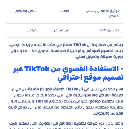
توثيق الأعمال بشكل
صعب
سهل ومنظم
مفصل
تحسين SEO
غير مباشر
مباشر
يتضح من المقارنة أن
TikTok
ممتاز في جذب الانتباه وزيادة الوعي،
بينما
تصميم المواقع
يوفّر البيئة المناسبة لتحويل هذا الانتباه إلى
تجربة عميقة وتحويل فعلي
.
• الاستفادة القصوى من TikTok عبر
تصميم موقع احترافي
السر الحقيقي ليس في أن
TikTok ضعيف للمراكز الفنية
، بل في أن
طريقة العرض والاستراتيجية
هي التي تحدد النجاح. عندما يكون
لديك
تصميم مواقع
احترافي يرتبط بمحتوى
TikTok
ويستقبل الزوار
بطريقة منظمة، يتحول تأثير المنصة من انتشار عابر إلى
نتائج قابلة
للقياس والتحويل
.
وهنا يأتي دور
شركة تصميم المواقع في الكويت
التي تفهم كيف