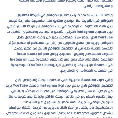
تفصيلاً، مما يعزز الثقة ويطوّر فهم الجمهور لرسالتك الفنية
ومشروعك الرقمي.
ولهذا السبب، يعتمد خبراء
تصميم المواقع
في
شركة تصميم
المواقع في الكويت
مثل
براندي ستديو
على منهجية متوازنة تجمع
بين هذه المنظومات الرقمية في بناء المواقع. إن الربط الاستراتيجي
بين محتوى
Instagram
المرئي القصير والجذاب، والمحتوى الخاص بـ
YouTube
الذي يقدم سردًا متكاملًا، يعزز من وقت التفاعل داخل
الموقع، ويزيد من معدل التحويل من زائر إلى مستخدم أو متابع مؤثر.
تتجسد أهمية ذلك في أن
تصميم المواقع
النابع من فهم عميق
لسلوك المستخدم وسياق المحتوى يجعل الموقع نفسه منصة
تفاعلية متكاملة، مثل دمج معرض لصور منشورة على
Instagram
في الصفحة الرئيسية، أو تضمين فيديوهات
YouTube
التوضيحية
في صفحات الخدمات أو المشاريع.
وفي ضوء المنافسة الكبيرة على منصات البحث والتواصل، فإن
تصميم المواقع
الذي يدمج بين قوة
Instagram
وعمق
YouTube
يزيد
من فرص الانتشار الطبيعي لموقعك عبر محركات البحث، وبالتالي
يعزز ظهور المشروع في نتائج البحث الأكثر ارتباطًا بموضوعات مثل
الترويج الرقمي، تجربة المستخدم، والتسويق عبر الشبكات
الاجتماعية. ولا يخفى أن هذا التكامل يزيد من فرصة انتشار موقعك
بشكل عضوي، خصوصًا عندما يدعم المحتوى بعناوين جذابة، نصوص