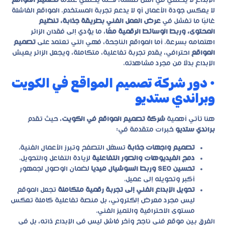
الإبداع لا يختفي في الفن نفسه، لكنه يختفي عندما
تصميم المواقع
لا يعكس جودة الأعمال أو لا يدعم تجربة المستخدم. المواقع الفاشلة
غالبًا ما تفشل في
عرض العمل الفني بطريقة جذابة، تنظيم
المحتوى، وربط الوسائط الرقمية معًا
، ما يؤدي إلى فقدان الزائر
اهتمامه بسرعة. أما المواقع الناجحة، فهي التي تعتمد على
تصميم
المواقع
احترافي، يقدم تجربة تفاعلية، متكاملة، ويجعل الزائر يعيش
الإبداع بدلًا من مجرد مشاهدته.
• دور شركة تصميم المواقع في الكويت
وبراندي ستديو
هنا تأتي أهمية
شركة تصميم المواقع في الكويت
، حيث تقدم
براندي ستديو
خبرات متقدمة في:
تصميم واجهات جذابة
تسهّل التصفح وتبرز الأعمال الفنية.
دمج الفيديوهات والصور التفاعلية
لزيادة التفاعل والتحويل.
تحسين SEO وربط السوشيال ميديا
لضمان الوصول لجمهور
أكبر وتحويله إلى عميل.
تحويل الإبداع الفني إلى تجربة رقمية متكاملة
تجعل الموقع
ليس مجرد معرض إلكتروني، بل منصة تفاعلية كاملة تعكس
مستوى الاحترافية والتميز الفني.
الفرق بين موقع فني ناجح وآخر فاشل ليس في الإبداع ذاته، بل في