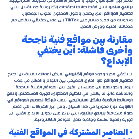
تدمج بين السوشيال ميديا والموقع الإلكتروني بطريقة استراتيجية.
براندي ستديو
ليس فقط صانعًا لصفحات إلكترونية جميلة، بل يبني
تصميم المواقع
الذي يضمن وصول المحتوى لقلوب الجمهور،
وتحويله من مجرد متابع على
TikTok
إلى عميل حقيقي يتفاعل مع
خدماتك الفنية وورش العمل.
مقارنة بين مواقع فنية ناجحة
وأخرى فاشلة: أين يختفي
الإبداع؟
لا يكفي مجرد وجود
موقع إلكتروني
لعرض أعمالك الفنية، بل أصبح
تصميم المواقع
هو الفارق الحقيقي بين النجاح والفشل في جذب
الزوار وتحويلهم إلى عملاء. إن الفرق بين المواقع الفنية الناجحة
والفاشلة غالبًا ما يكمن في
تنظيم المحتوى، تجربة المستخدم، ودمج
الوسائط الرقمية بشكل استراتيجي
. تلعب
شركة تصميم المواقع في
الكويت
دورًا محوريًا في هذا السياق، ومن أبرز الشركات التي تقدم
حلولًا متكاملة
براندي ستديو
، التي تركز على تحويل الإبداع الفني إلى
تجربة رقمية سلسة وجاذبة داخل المواقع الإلكترونية.
• العناصر المشتركة في المواقع الفنية