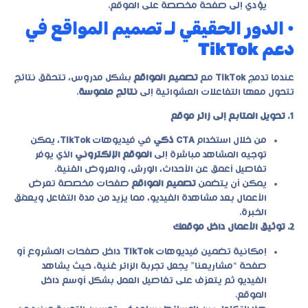
يؤدي إلى صفحة مخصصة على الموقع.
• الدور الحقيقي لـ تصميم المواقع في
دعم TikTok
عندما تدمج
TikTok
مع
تصميم المواقع
بشكل مدروس، تتحقق نتائج
تتحول معها التفاعلات العشوائية إلى
نتائج ملموسة
.
1. تحويل المتابع إلى زائر موقع
من خلال استخدام
CTA ذكي
في فيديوهات
TikTok
، يمكن
توجيه المشاهد مباشرة إلى
الموقع الإلكتروني
الذي يوفر
تفاصيل أعمق عن الأحداث، الورش، والعروض الفنية.
يمكن أن يتضمن
تصميم المواقع
صفحات مخصصة تعرض
الأعمال بعد مشاهدة الفيديو، مما يزيد من مدة التفاعل ويعمّق
الخبرة.
2. توثيق الأعمال داخل موقعك
إمكانية تضمين فيديوهات
TikTok
داخل صفحات المشروع أو
صفحة “مشاريعنا” يجعل تجربة الزائر غنية، حيث يشاهد
الفيديو ثم يتعرّف على تفاصيل العمل بشكل أوسع داخل
الموقع.