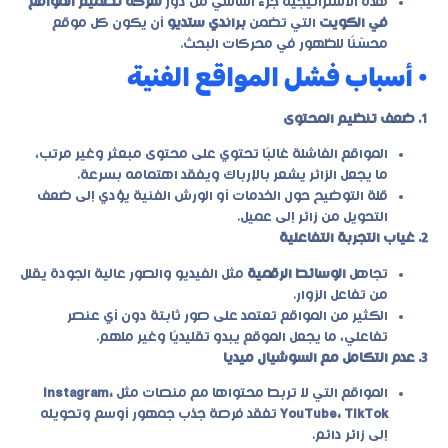
هذه الاستراتيجية جزء أساسي من دور
شركة تصميم المواقع
في الكويت
التي تضمن
براندي ستديو
أن يكون كل موقع
محسّنًا للظهور في محركات البحث.
• أسباب فشل المواقع الفنية
1. ضعف تنظيم المحتوى
المواقع الفاشلة غالبًا تحتوي على محتوى مبعثر وغير مرتب،
ما يجعل الزائر يشعر بالإرباك ويفقد اهتمامه بسرعة.
قلة التوضيح حول الخدمات أو الورش الفنية يؤدي إلى ضعف
التحويل من زائر إلى عميل.
2. غياب التجربة التفاعلية
تجاهل
الوسائط الرقمية
مثل الفيديو والصور عالية الجودة يقلل
من تفاعل الزوار.
الكثير من المواقع تعتمد على صور ثابتة دون أي عنصر
تفاعلي، ما يجعل الموقع يبدو تقليديًا وغير ملهم.
3. عدم التكامل مع السوشيال ميديا
المواقع التي لا تربط محتواها مع منصات مثل
Instagram،
YouTube، TikTok
تفقد فرصة جذب جمهور أوسع وتحويله
إلى زائر دائم.