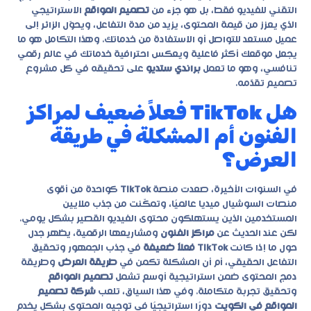
التقني للفيديو فقط، بل هو جزء من
تصميم المواقع
الاستراتيجي
الذي يعزز من قيمة المحتوى، يزيد من مدة التفاعل، ويحوّل الزائر إلى
عميل مستعد للتواصل أو الاستفادة من خدماتك. وهذا التكامل هو ما
يجعل موقعك أكثر فاعلية ويعكس احترافية خدماتك في عالم رقمي
تنافسي، وهو ما تعمل
براندي ستديو
على تحقيقه في كل مشروع
تصميم تقدّمه.
هل TikTok فعلاً ضعيف لمراكز
الفنون أم المشكلة في طريقة
العرض؟
في السنوات الأخيرة، صعدت منصة
TikTok
كواحدة من أقوى
منصات السوشيال ميديا عالميًا، وتمكّنت من جذب ملايين
المستخدمين الذين يستهلكون محتوى الفيديو القصير بشكل يومي.
لكن عند الحديث عن
مراكز الفنون
ومشاريعها الرقمية، يظهر جدل
حول ما إذا كانت
TikTok فعلاً ضعيفة
في جذب الجمهور وتحقيق
التفاعل الحقيقي، أم أن المشكلة تكمن في
طريقة العرض
وطريقة
دمج المحتوى ضمن استراتيجية أوسع تشمل
تصميم المواقع
وتحقيق تجربة متكاملة. وفي هذا السياق، تلعب
شركة تصميم
المواقع في الكويت
دورًا استراتيجيًا في توجيه المحتوى بشكل يخدم