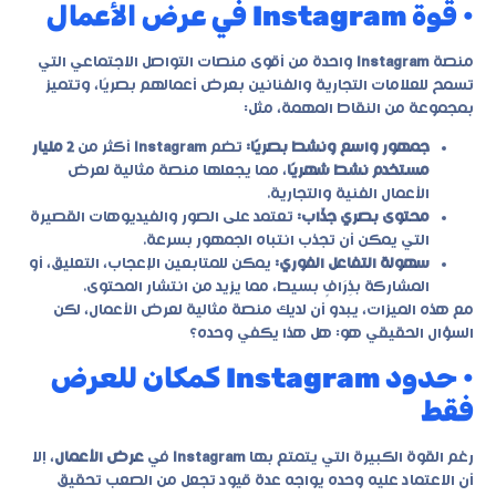
• قوة Instagram في عرض الأعمال
منصة
Instagram
واحدة من أقوى منصات التواصل الاجتماعي التي
تسمح للعلامات التجارية والفنانين بعرض أعمالهم بصريًا، وتتميز
بمجموعة من النقاط المهمة، مثل:
جمهور واسع ونشط بصريًا:
تضم
Instagram
أكثر من
2 مليار
مستخدم نشط شهريًا
، مما يجعلها منصة مثالية لعرض
الأعمال الفنية والتجارية.
محتوى بصري جذّاب:
تعتمد على الصور والفيديوهات القصيرة
التي يمكن أن تجذب انتباه الجمهور بسرعة.
سهولة التفاعل الفوري:
يمكن للمتابعين الإعجاب، التعليق، أو
المشاركة بذِرَافٍ بسيط، مما يزيد من انتشار المحتوى.
مع هذه الميزات، يبدو أن لديك منصة مثالية لعرض الأعمال، لكن
السؤال الحقيقي هو: هل هذا يكفي وحده؟
• حدود Instagram كمكان للعرض
فقط
رغم القوة الكبيرة التي يتمتع بها
Instagram
في
عرض الأعمال
، إلا
أن الاعتماد عليه وحده يواجه عدة قيود تجعل من الصعب تحقيق