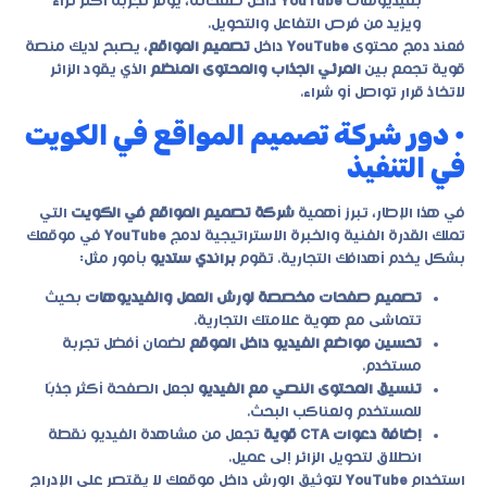
بفيديوهات
YouTube
داخل صفحاته، يوفّر تجربة أكثر ثراءً
ويزيد من فرص التفاعل والتحويل.
فعند دمج محتوى
YouTube
داخل
تصميم المواقع
، يصبح لديك منصة
قوية تجمع بين
المرئي الجذاب والمحتوى المنظم
الذي يقود الزائر
لاتخاذ قرار تواصل أو شراء.
• دور شركة تصميم المواقع في الكويت
في التنفيذ
في هذا الإطار، تبرز أهمية
شركة تصميم المواقع في الكويت
التي
تملك القدرة الفنية والخبرة الاستراتيجية لدمج
YouTube
في موقعك
بشكل يخدم أهدافك التجارية. تقوم
براندي ستديو
بأمور مثل:
تصميم صفحات مخصصة لورش العمل والفيديوهات
بحيث
تتماشى مع هوية علامتك التجارية.
تحسين مواضع الفيديو داخل الموقع
لضمان أفضل تجربة
مستخدم.
تنسيق المحتوى النصي مع الفيديو
لجعل الصفحة أكثر جذبًا
للمستخدم ولعناكب البحث.
إضافة دعوات CTA قوية
تجعل من مشاهدة الفيديو نقطة
انطلاق لتحويل الزائر إلى عميل.
استخدام
YouTube
لتوثيق الورش داخل موقعك لا يقتصر على الإدراج