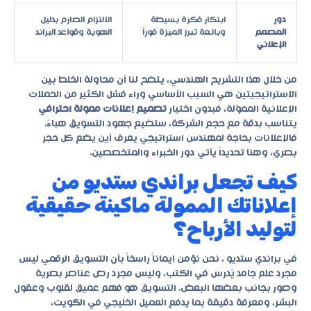
دور
ابتكار فكرة بسيطة
الالتزام الصارم بدليل
المصمم
وبائعة تبرز الميزة فوراً
الهوية وقواعد البراند
الإعلاني
من خلال هذا التشريح الهندسي، يتضح لنا أن محاولة الخلط بين
الاستراتيجيتين هي السبب الأساسي وراء فشل الكثير من الحملات
الإعلانية المموّلة، فبدون اختيار
تصميم إعلانات ممولة احترافي
يتناسب بدقة مع حجم الشركة، ستضيع جهود التسويق هباءً.
فالإعلانات بحاجة لمهندس استراتيجي يعرف أين يضع كل حجر
بصري، وهنا تحديداً يأتي دور الخبراء والمتخصصين.
كيف تجعل براندي ستديو من
إعلاناتك الممولة ماكينة حقيقية
لتوليد الأرباح؟
في براندي ستديو ، نحن نؤمن إيماناً راسخاً بأن التسويق الرقمي ليس
مجرد علم جامد يُدرس في الكتب، وليس مجرد رصّ عناصر بصرية
وصور بجانب بعضها البعض. التسويق هو فهم عميق لقلوب وعقول
البشر، ومعرفة دقيقة بما يدفع العميل الخليجي في الكويت،