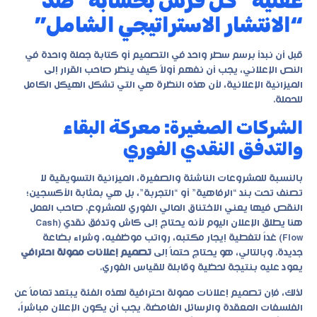
عقلية “كل قرش بحسابه” ضد
“الانتشار الاستراتيجي الشامل”
قبل أن نبدأ برسم سطر واحد في التصميم أو كتابة جملة واحدة في
النص الإعلاني، يجب أن نفهم أولاً كيف ينظر صاحب القرار إلى
الميزانية الإعلانية، لأن هذه النظرة هي التي تشكل الهيكل الكامل
للحملة.
الشركات الصغيرة: معركة البقاء
والتدفق النقدي الفوري
بالنسبة للمشروعات الناشئة والصغيرة، الميزانية التسويقية لا
تصنف تحت بند “الرفاهية” أو “التجربة”، بل هي بمثابة الأكسجين؛
النقص فيها يعني الاختناق المالي الفوري للمشروع. صاحب العمل
هنا يطلق الإعلان اليوم لأنه يحتاج إلى كاش وتدفق نقدي (Cash
Flow) غداً لتغطية إيجار مكتبه، رواتب موظفيه، وشراء بضاعة
جديدة. وبالتالي، هو يحتاج حتماً إلى
تصميم إعلانات ممولة احترافي
يعود عليه بنتيجة لحظية وقابلة للقياس الفوري.
لذلك، فإن تصميم إعلانات ممولة احترافية لهذه الفئة يبتعد تماماً عن
الفلسفات المعقدة والرسائل الغامضة. يجب أن يكون الإعلان مباشراً،