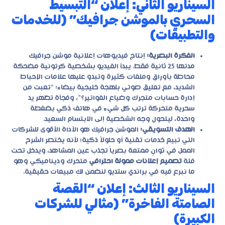
السيناريو الثاني: إعلان “التبسيط
السحري بالموشن جرافيك” (للخدمات
والتطبيقات)
الفكرة البصرية:
إنتاج فيديوهات إعلانية موشن جرافيك
مدتها 25 ثانية فقط. يبدأ الفيديو بشخصية كرتونية مضحكة
محاطة بأوراق وملفات كثيرة وتبدو عليها علامات الإحباط
الشديد، مع تعليق صوتي بلهجة خليجية بيضاء: “تعبت من
إدارة حسابات متجرك وضياع الفواتير؟”، وفجأة تظهر يد
سحرية متحركة ترتب كل شيء في هاتف ذكي بضغطة
واحدة، ليتحول وجه الشخصية إلى الابتسام السعيد.
الهدف التسويقي:
الموشن جرافيك هو الأداة الأقوى للشركات
التي تبيع خدمات تقنية أو حلولاً ذكية؛ لأنه يختصر الشرح
الممل في ثوانٍ ممتعة بصرياً تجذب عين المشاهد، ويدخل تحت
فئة
تصميم إعلانات ممولة احترافي
متحرك وديناميكي وهو
ما نبرع فيه في براندي ستديو لنضمن لكِ مبيعات حقيقية.
السيناريو الثالث: إعلان “القصة
الصامتة الفاخرة” (مثالي للشركات
الكبيرة)