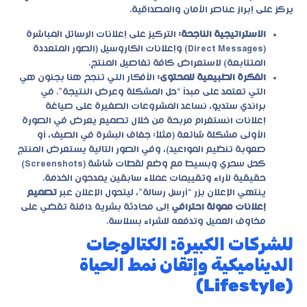
يركز على إبراز عناصر الأمان والمصداقية.
الاستراتيجية الناجحة:
التركيز على إعلانات الرسائل المباشرة
(Direct Messages) وإعلانات الكاروسيل (الصور المتعددة
المتتابعة) لاستعراض كافة تفاصيل المنتج.
الفكرة الطبيعية للمحتوى:
الأفكار التي تنجح هنا بجنون هي
التي تعتمد على مبدأ “حل المشكلة وعرض النتيجة”. في
براندي ستديو
، نساعد المشروعات الصغيرة على صياغة
إعلانات انستغرام مربحة من خلال تصميم يعرض في الصورة
الأولى مشكلة شائعة (مثلاً: جفاف البشرة في الصيف، أو
صعوبة تنظيم المواعيد)، وفي الصور التالية يستعرض المنتج
كحل سحري وبسيط مع وضع لقطات شاشة (Screenshots)
حقيقية لآراء وتقييمات عملاء سابقين يمدحون الخدمة.
ينتهي الإعلان بزر “أرسل رسالة”، ليتحول الإعلان عبر
تصميم
إعلانات ممولة احترافي
إلى محادثة بشرية دافئة تقضي على
مخاوف العميل وتدفعه للشراء بسلاسة.
للشركات الكبيرة: الكتالوجات
الديناميكية وإتقان نمط الحياة
(Lifestyle)