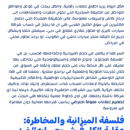
الكل اليوم يريد إطلاق حملات رقمية، والكل يبحث في غوغل ومواقع
التواصل عن الصيغة السحرية التي تحول النقرات والمشاهدات إلى
أرباح كاش ومبيعات ملموسة. لكن الحقيقة المجردة التي تصدم
الكثيرين في سوق الخليج العربي هي أن ما ينجح في حساب شركة
سيارات كبرى أو مطور عقاري عملاق في دبي، سيفشل حتماً وبشكل
ذريع إذا طبّقه متجر عبايات ناشئ في الكويت، أو براند عطور محلي
في الرياض.
السر هنا لا يكمن في حجم الميزانية وضخامتها فحسب، بل في
“فلسفة المحتوى” ونوع الأفكار والسيكولوجية التي تخاطب بها
عميلك على كل منصة بناءً على حجم عملك وثقله في السوق. من
خلال تجربتنا الطويلة والعملية في براندي ستديو ، جمعنا لكِ في هذا
الدليل التوسعي الشامل الاستراتيجيات الواقعية، والأفكار الطبيعية
النابضة بالحياة لإعلانات السناب شات، إنستغرام، وتيك توك، وكيف
تختلف الرؤية كلياً بين الشركات الصغيرة وتلك الكبيرة. حينما تبدأ أي
شركة ناشئة رحلتها، فإن أول خطوة عملية تتخذها هي البحث عن
تصميم إعلانات ممولة احترافي
يناسب قدراتها المالية دون مغامرة
غير مدروسة.
فلسفة الميزانية والمخاطرة: