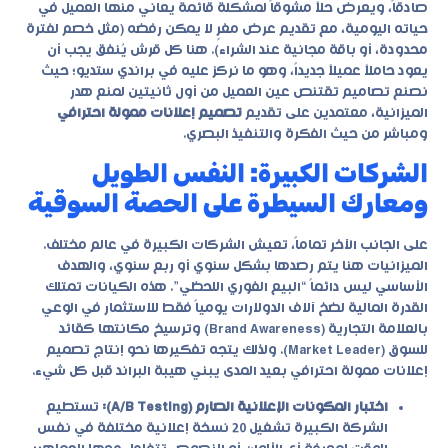
صادقاً، ويعرض حلاً مشوقاً لمشكلة قائمة يعاني منها العميل في
حياته اليومية، مع تقديم عرض مغرٍ لا يمكن رفضه (مثل خصم لفترة
محدودة، أو باقة مجانية عند الشراء). هنا كل قرش يُنفق يجب أن
يعود حاملاً عميلاً جديداً، وهو ما نركز عليه في براندي ستديو؛ حيث
نصنع تصاميم تقتنص عين العميل من أول ثانيتين لمنع هدر
الميزانية، معتمدين على تقديم
تصميم إعلانات ممولة احترافي
ومباشر من حيث الفكرة والتنفيذ البصري.
الشركات الكبيرة: النفس الطويل
ومعارك السيطرة على الحصة السوقية
على الجانب الآخر تماماً، تعيش الشركات الكبيرة في عالم مختلف.
الميزانيات هنا يتم رصدها بشكل سنوي أو ربع سنوي، والهدف
الأساسي ليس دائماً “البيع الفوري اللحظي”. هذه الكيانات تمتلك
القدرة المالية لضخ آلاف الدولارات يومياً فقط للاستثمار في الوعي
بالعلامة التجارية (Brand Awareness) وترسيخ مكانتها كقائد
للسوق (Market Leader). ولذلك يتجه تفكيرها نحو إنتاج
تصميم
إعلانات ممولة احترافي
بعيد المدى يبني هيبة البراند قبل كل شيء.
اختبار المكونات الإعلانية الصارم (A/B Testing):
تستطيع
الشركة الكبيرة تشغيل 20 نسخة إعلانية مختلفة في نفس