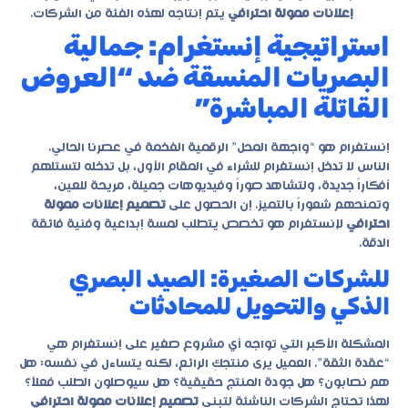
إعلانات ممولة احترافي
يتم إنتاجه لهذه الفئة من الشركات.
استراتيجية إنستغرام: جمالية
البصريات المنسقة ضد “العروض
القاتلة المباشرة”
إنستغرام هو “واجهة المحل” الرقمية الفخمة في عصرنا الحالي.
الناس لا تدخل إنستغرام للشراء في المقام الأول، بل تدخله لتستلهم
أفكاراً جديدة، ولتشاهد صوراً وفيديوهات جميلة، مريحة للعين،
وتمنحهم شعوراً بالتميز. إن الحصول على
تصميم إعلانات ممولة
احترافي
لإنستغرام هو تخصص يتطلب لمسة إبداعية وفنية فائقة
الدقة.
للشركات الصغيرة: الصيد البصري
الذكي والتحويل للمحادثات
المشكلة الأكبر التي تواجه أي مشروع صغير على إنستغرام هي
“عقدة الثقة”. العميل يرى منتجكِ الرائع، لكنه يتساءل في نفسه: هل
هم نصابون؟ هل جودة المنتج حقيقية؟ هل سيوصلون الطلب فعلاً؟
لهذا تحتاج الشركات الناشئة لتبني
تصميم إعلانات ممولة احترافي