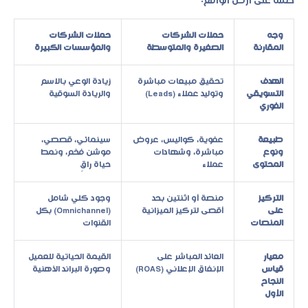
حملة على أرض الواقع:
وجه
حملات الشركات
حملات الشركات
المقارنة
الصغيرة والمتوسطة
والمؤسسات الكبيرة
الهدف
تحقيق مبيعات مباشرة
زيادة الوعي بالاسم
التسويقي
وتوليد عملاء (Leads)
والريادة السوقية
الفوري
طبيعة
عفوية، كواليس، عروض
سينمائي، قصصي،
ونوع
مباشرة، وشهادات
موشن فخم، ونمط
المحتوى
عملاء
حياة راقٍ
التركيز
منصة أو اثنتين بحد
وجود كلي شامل
على
أقصى لتركيز الميزانية
(Omnichannel) بكل
المنصات
القنوات
معيار
العائد المباشر على
القيمة الحياتية للعميل
قياس
الإنفاق الإعلاني (ROAS)
وصورة البراند الذهنية
النجاح
الأول