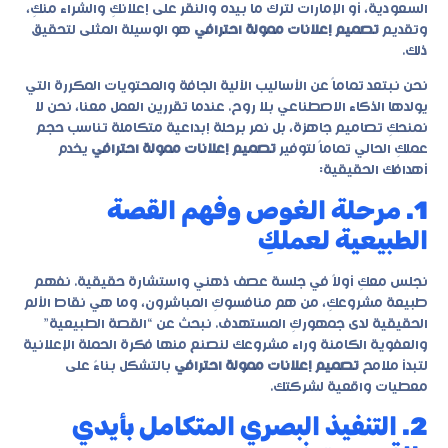
السعودية، أو الإمارات لترك ما بيده والنقر على إعلانكِ والشراء منكِ،
وتقديم
تصميم إعلانات ممولة احترافي
هو الوسيلة المثلى لتحقيق
ذلك.
نحن نبتعد تماماً عن الأساليب الآلية الجافة والمحتويات المكررة التي
يولدها الذكاء الاصطناعي بلا روح. عندما تقررين العمل معنا، نحن لا
نمنحكِ تصاميم جاهزة، بل نمر برحلة إبداعية متكاملة تناسب حجم
عملكِ الحالي تماماً لتوفير
تصميم إعلانات ممولة احترافي
يخدم
أهدافك الحقيقية:
1. مرحلة الغوص وفهم القصة
الطبيعية لعملكِ
نجلس معكِ أولاً في جلسة عصف ذهني واستشارة حقيقية. نفهم
طبيعة مشروعكِ، من هم منافسوكِ المباشرون، وما هي نقاط الألم
الحقيقية لدى جمهوركِ المستهدف. نبحث عن “القصة الطبيعية”
والعفوية الكامنة وراء مشروعك لنصنع منها فكرة الحملة الإعلانية
لتبدأ ملامح
تصميم إعلانات ممولة احترافي
بالتشكل بناءً على
معطيات واقعية لشركتك.
2. التنفيذ البصري المتكامل بأيدي