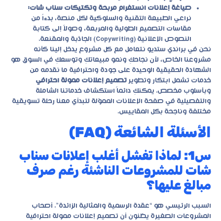
صياغة إعلانات انستغرام مربحة وتكتيكات سناب شات:
نراعي الطبيعة التقنية والسلوكية لكل منصة، بدءاً من
مقاسات التصميم الطولية والمربعة، وصولاً إلى كتابة
النصوص الإعلانية (Copywriting) الجاذبة والمقنعة.
نحن في براندي ستديو نتعامل مع كل مشروع يدخل إلينا كأنه
مشروعنا الخاص، لأن نجاحكِ ونمو مبيعاتكِ وتوسعكِ في السوق هو
الشهادة الحقيقية الوحيدة على جودة واحترافية ما نقدمه من
خدمات تشمل ابتكار وتطوير
تصميم إعلانات ممولة احترافي
وبأسلوب مخصص. يمكنكِ دائماً استكشاف خدماتنا الشاملة
والتفصيلية في صفحة الإعلانات المموّلة لتبدأي معنا رحلة تسويقية
مختلفة وناجحة بكل المقاييس.
الأسئلة الشائعة (FAQ)
س1: لماذا تفشل أغلب إعلانات سناب
شات للمشروعات الناشئة رغم صرف
مبالغ عليها؟
السبب الرئيسي هو “عقدة الرسمية والمثالية الزائدة”. أصحاب
المشروعات الصغيرة يظنون أن تصميم إعلانات ممولة احترافية