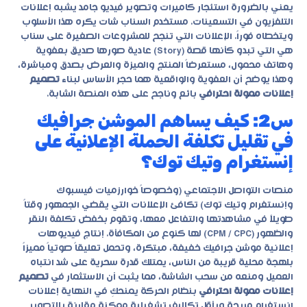
يعني بالضرورة استئجار كاميرات وتصوير فيديو جامد يشبه إعلانات
التلفزيون في التسعينات. مستخدم السناب شات يكره هذا الأسلوب
ويتخطاه فوراً. الإعلانات التي تنجح للمشروعات الصغيرة على سناب
هي التي تبدو كأنها قصة (Story) عادية صورها صديق بعفوية
وهاتف محمول، مستعرضاً المنتج والميزة والعرض بصدق ومباشرة،
وهذا يوضح أن العفوية والواقعية هما حجر الأساس لبناء
تصميم
إعلانات ممولة احترافي
بائع وناجح على هذه المنصة الشابة.
س2: كيف يساهم الموشن جرافيك
في تقليل تكلفة الحملة الإعلانية على
إنستغرام وتيك توك؟
منصات التواصل الاجتماعي (وخصوصاً خوارزميات فيسبوك
وإنستغرام وتيك توك) تكافئ الإعلانات التي يقضي الجمهور وقتاً
طويلاً في مشاهدتها والتفاعل معها، وتقوم بخفض تكلفة النقر
والظهور (CPM / CPC) لها كنوع من المكافأة. إنتاج فيديوهات
إعلانية موشن جرافيك خفيفة، مبتكرة، وتحمل تعليقاً صوتياً مميزاً
بلهجة محلية قريبة من الناس، يمتلك قدرة سحرية على شد انتباه
العميل ومنعه من سحب الشاشة، مما يثبت أن الاستثمار في
تصميم
إعلانات ممولة احترافي
بنظام الحركة يمنحكِ في النهاية إعلانات
انستغرام مربحة وبأقل تكاليف تشغيلية ممكنة مقارنة بالتصوير