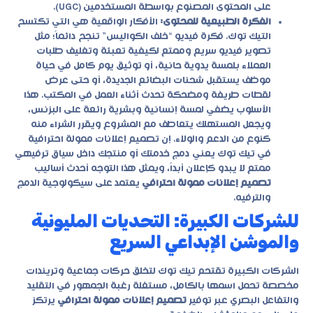
على المحتوى المصنوع بواسطة المستخدمين (UGC).
الفكرة الطبيعية للمحتوى:
الأفكار الواقعية هي التي تكتسح
التيك توك. فكرة فيديو “خلف الكواليس” تنجح دائماً؛ مثل
تصوير فيديو سريع وممتع لكيفية تعبئة وتغليف طلبات
العملاء بلمسة يدوية حانية، أو توثيق يوم كامل في حياة
موظف يستقبل شحنات البضائع الجديدة، أو حتى عرض
لقطات طريفة ومضحكة تحدث أثناء العمل في المكتب. هذا
الأسلوب يضفي لمسة إنسانية وبشرية رائعة على البزنس،
ويجعل المستهلك يتعاطف مع المشروع ويقرر الشراء منه
كنوع من الدعم والولاء. إن تصميم إعلانات ممولة احترافية
في تيك توك يعني دمج خدمتك أو منتجك داخل سياق ترفيهي
ممتع لا يبدو كإعلان أبداً، ويمثل هذا التوجه أحدث أساليب
تصميم إعلانات ممولة احترافي
يعتمد على سيكولوجية الدمج
والترفيه.
للشركات الكبيرة: التحديات المليونية
والموشن الإبداعي السريع
الشركات الكبيرة تقتحم تيك توك لتخلق حركات جماعية وتريندات
مخصصة تحمل اسمها بالكامل، مستغلة رغبة الجمهور في التقليد
والتفاعل البصري عبر توفير
تصميم إعلانات ممولة احترافي
يرتكز