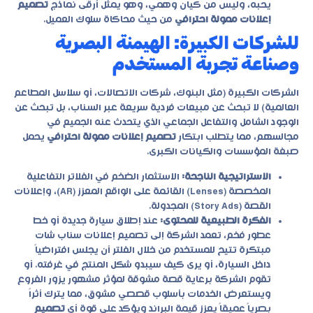
يحبه، وليس من كيان وهمي، وهو يمثل أرقى نماذج
تصميم
إعلانات ممولة احترافي
من حيث محاكاة سلوك العميل.
للشركات الكبيرة: الهيمنة البصرية
وصناعة تجربة المستخدم
الشركات الكبيرة (مثل البنوك، شركات الاتصالات، أو سلاسل المطاعم
العالمية) لا تبحث عن مبيعات فردية سريعة عبر السناب، بل تبحث عن
الوجود الشامل والتفاعل الجماعي الذي يتحدث عنه الجميع في
مجالسهم، مما يتطلب ابتكار
تصميم إعلانات ممولة احترافي
يحمل
صبغة المؤسسات والكيانات الكبرى.
الاستراتيجية الناجحة:
الاستثمار الضخم في الفلاتر التفاعلية
المخصصة (Lenses) القائمة على الواقع المعزز (AR)، وإعلانات
القصة (Story Ads) المجدولة.
الفكرة الطبيعية للمحتوى:
عند إطلاق سيارة جديدة أو خط
عطور فخم، تعمد الشركة إلى تصميم إعلانات سناب شات
مبتكرة تتيح للمستخدم من خلال الفلتر أن يجلس افتراضياً
داخل السيارة، أو يرى كيف سيبدو شكل المنتج في غرفته. أو
تقوم الشركة برعاية قصة مشوقة لمؤثر مشهور يزور الفروع
ويستعرض الخدمات بأسلوب قصصي مشوق، مما يترك أثراً
بصرياً عميقاً يعزز قيمة البراند ويؤكد على قوة أي
تصميم