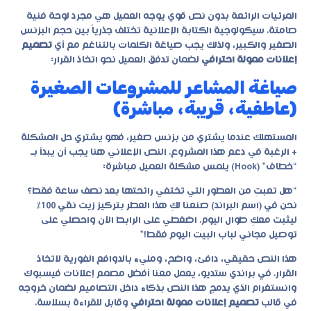
المرئيات الرائعة بدون نص قوي يوجه العميل هي مجرد لوحة فنية
صامتة. سيكولوجية الكتابة الإعلانية تختلف جذرياً بين حجم البزنس
الصغير والكبير، ولذلك يجب صياغة الكلمات بالتناغم مع أي
تصميم
إعلانات ممولة احترافي
لضمان تدفق العميل نحو اتخاذ القرار:
صياغة المشاعر للمشروعات الصغيرة
(عاطفية، قريبة، مباشرة)
المستهلك عندما يشتري من بزنس صغير، فهو يشتري حل المشكلة
+ الرغبة في دعم هذا المشروع. النص الإعلاني هنا يجب أن يبدأ بـ
“خطاف” (Hook) يلمس مشكلة العميل مباشرة:
“هل تعبتِ من العطور التي تختفي رائحتها بعد نصف ساعة فقط؟
نحن في (اسم البراند) صنعنا لكِ هذا العطر بتركيز زيت نقي 100%
ليثبت معكِ طوال اليوم. اضغطي على الرابط الآن واحصلي على
توصيل مجاني لباب البيت اليوم فقط!”
هذا النص حقيقي، دافئ، واضح، ومليء بالدوافع الفورية لاتخاذ
القرار. في براندي ستديو، يعمل معنا أفضل مصمم إعلانات فيسبوك
وانستغرام الذي يدمج هذا النص بذكاء داخل التصاميم لضمان خروجه
في قالب
تصميم إعلانات ممولة احترافي
وقابل للقراءة بسلاسة.