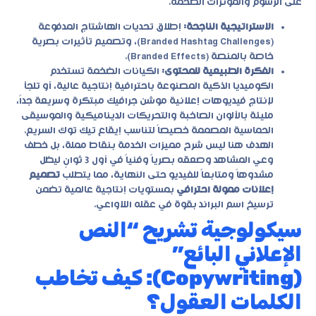
على الرسوم والمؤثرات الضخمة.
الاستراتيجية الناجحة:
إطلاق تحديات الهاشتاج المدفوعة
(Branded Hashtag Challenges)، وتصميم تأثيرات بصرية
خاصة بالمنصة (Branded Effects).
الفكرة الطبيعية للمحتوى:
الكيانات الضخمة تستخدم
الكوميديا الذكية المصنوعة باحترافية إنتاجية عالية، أو تلجأ
لإنتاج فيديوهات إعلانية موشن جرافيك مبتكرة وسريعة جداً،
مليئة بالألوان الصاخبة والتحريكات الديناميكية والموسيقى
الحماسية المصممة خصيصاً لتناسب إيقاع تيك توك السريع.
الهدف هنا ليس شرح مميزات الخدمة بنقاط مملة، بل خطف
وعي المشاهد وصعقه بصرياً وفنياً في أول 3 ثوانٍ ليظل
مشدوهاً ومتابعاً للفيديو حتى النهاية، مما يتطلب
تصميم
إعلانات ممولة احترافي
بمستويات إنتاجية عالمية تضمن
ترسيخ اسم البراند بقوة في عقله اللاواعي.
سيكولوجية تشريح “النص
الإعلاني البائع”
(Copywriting): كيف تخاطب
الكلمات العقول؟