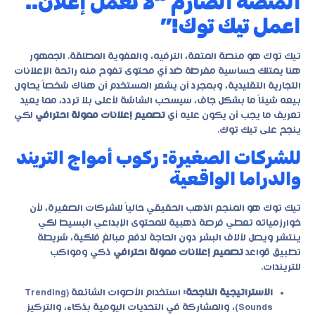
المنصة الصارم “لا تعمل إعلان..
اعمل تيك توك!”
تيك توك هو منصة المتعة، الترفيه، والعفوية المطلقة. الجمهور
هنا يمتلك حساسية مفرطة ضد أي محتوى تفوح منه رائحة الإعلانات
التجارية التقليدية، وبمجرد أن يشعر المستخدم أن هناك شخصاً يحاول
بيعه شيئاً ما بشكل جاف، سيسحب الشاشة لأعلى بلا تردد، مما يعيد
تعريف ما يجب أن يكون عليه أي
تصميم إعلانات ممولة احترافي
لكي
ينجح على تيك توك.
للشركات الصغيرة: ركوب أمواج التريند
والدراما الواقعية
تيك توك هو المنجم الذهب الحقيقي حالياً للشركات الصغيرة، لأن
خوارزمياته تعطي فرصة ذهبية للمحتوى الإبداعي البسيط لكي
ينتشر ويصل لآلاف البشر دون الحاجة لدفع مبالغ فلكية، شريطة
تطبيق قواعد
تصميم إعلانات ممولة احترافي
ذكي ومواكب
للتريندات.
الاستراتيجية الناجحة:
استخدام الأصوات الشائعة (Trending
Sounds)، والمشاركة في التحديات اليومية بذكاء، والتركيز