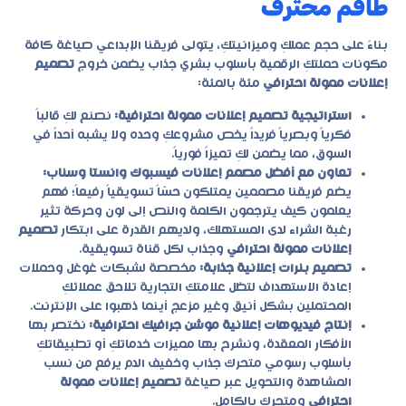
طاقم محترف
بناءً على حجم عملكِ وميزانيتكِ، يتولى فريقنا الإبداعي صياغة كافة
مكونات حملتكِ الرقمية بأسلوب بشري جذاب يضمن خروج
تصميم
إعلانات ممولة احترافي
مئة بالمئة:
استراتيجية تصميم إعلانات ممولة احترافية:
نصنع لكِ قالباً
فكرياً وبصرياً فريداً يخص مشروعكِ وحده ولا يشبه أحداً في
السوق، مما يضمن لكِ تميزاً فورياً.
تعاون مع أفضل مصمم إعلانات فيسبوك وانستا وسناب:
يضم فريقنا مصممين يمتلكون حسّاً تسويقياً رفيعاً؛ فهم
يعلمون كيف يترجمون الكلمة والنص إلى لون وحركة تثير
رغبة الشراء لدى المستهلك، ولديهم القدرة على ابتكار
تصميم
إعلانات ممولة احترافي
وجذاب لكل قناة تسويقية.
تصميم بنرات إعلانية جذابة:
مخصصة لشبكات غوغل وحملات
إعادة الاستهداف لتظل علامتكِ التجارية تلاحق عملائكِ
المحتملين بشكل أنيق وغير مزعج أينما ذهبوا على الإنترنت.
إنتاج فيديوهات إعلانية موشن جرافيك احترافية:
نختصر بها
الأفكار المعقدة، ونشرح بها مميزات خدماتكِ أو تطبيقاتكِ
بأسلوب رسومي متحرك جذاب وخفيف الدم يرفع من نسب
المشاهدة والتحويل عبر صياغة
تصميم إعلانات ممولة
احترافي
ومتحرك بالكامل.