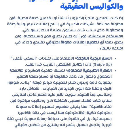
والكواليس الحقيقية
إذا كنتِ تملكين متجراً إلكترونياً ناشئاً أو تقدمين خدمة محلية، فإن
محاولة محاكاة الشركات الكبيرة في إنتاج إعلانات تليفزيونية جافة
ومصقولة داخل سناب شات ستكون بمثابة انتحار تسويقي.
المستخدم سيكتشف فوراً أنه إعلان تجاري ممل وسيتخطاه، ولن
يجدي نفعاً أي
تصميم إعلانات ممولة احترافي
تقليدي وجاف في
إقناعه بالبقاء.
الاستراتيجية الناجحة:
الاعتماد على إعلانات “السحب لأعلى”
(Swipe Up) ذات الطابع الشخصي القريب من القلب.
الفكرة الطبيعية للمحتوى:
تمسك صاحبة المشروع هاتفها
المحمول وتصوّر من داخل مكتبها أو مستودعها الصغير
بعفوية تامة وبدون فلاتر تجميلية مبالغ فيها: “بنات، شوفوا
كيف وصلنا هذا اللون الجديد من العبايات، القماش بارد
ومناسب جداً للصيف، سويت لكم عليه خصم خاص لمتابعي
سناب شات فقط.. اسحبي الشاشة الآن واطلبيه مباشرة قبل
نفاد الكمية”. هنا يتجلى مفهوم تصميم إعلانات ممولة
احترافية ذكية؛ فالاحترافية هنا ليست في دقة الكاميرا
السينمائية، بل في القدرة على صياغة رسالة عفوية تبني ثقة
فورية وتجعل العميل يشعر أنه يشتري من شخص حقيقي