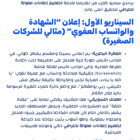
براندي ستديو
كجزء من تقديمنا لخدمة
تصميم إعلانات ممولة
احترافي
لتحقيق أعلى عائد:
السيناريو الأول: إعلان “الشهادة
والواتساب العفوي” (مثالي للشركات
الصغيرة)
الفكرة البصرية:
بنر إعلاني بسيط ومقسم بشكل طولي. في
الجانب الأيمن صورة حية للمنتج على الطبيعة تحت إضاءة
الغرفة العادية. وفي الجانب الأيسر لقطة شاشة
(Screenshot) حقيقية لمحادثة واتساب مع عميلة تقول: “يا
الله يا بنات، العباية تجنن والخياطة نظيفة بشكل مش
طبيعي، ربي يوفقكم”، مع وضع دائرة حمراء صغيرة مرسومة
باليد حول الكلام.
الهدف التسويقي:
هذا التكنيك يقضي تماماً على “عقدة
الثقة” لدى المشروعات الصغيرة، ويجعل المستهلك الجديد
يشعر بالأمان التام لأن هناك أشخاصاً حقيقيين جربوا المنتج
ومدحوه بعفوية، وهو أسلوب يثبت نجاحه عند صياغة
تصميم إعلانات ممولة احترافي
ذكي وموجه للمبيعات
المباشرة.