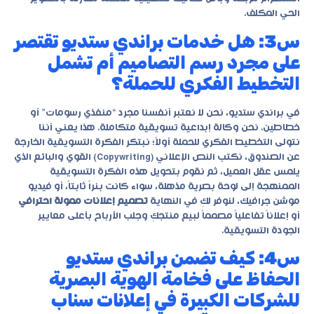
الحي المكلف.
س3: هل خدمات براندي ستديو تقتصر
على مجرد رسم التصاميم أم تشمل
التخطيط الفكري للحملة؟
في براندي ستديو، نحن لا نعتبر أنفسنا مجرد “منفذي رسومات” أو
خطاطين. نحن وكالة إبداعية تسويقية متكاملة. هذا يعني أننا
نتولى التخطيط الفكري للحملة أولاً؛ نبتكر الفكرة التسويقية الخارجة
عن الصندوق، نكتب النص الإعلاني (Copywriting) القوي والبائع الذي
يلمس عقل العميل، ثم نقوم بتحويل هذه الفكرة التسويقية
الممنهجة إلى لوحة بصرية مذهلة، سواء كانت بنراً ثابتاً، أو فيديو
موشن جرافيك، لنوفر لكِ في النهاية
تصميم إعلانات ممولة احترافي
أو إعلاناً تفاعلياً مصمماً لبيع منتجكِ وجلب الأرباح بأعلى معايير
الجودة التسويقية.
س4: كيف تضمن براندي ستديو
الحفاظ على فخامة الهوية البصرية
للشركات الكبيرة في إعلانات سناب