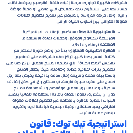
الشركات الكبيرة تجاوزت مرحلة إثبات الثقة؛ فالجميع يعرفها. لذلك،
حساباتها على إنستغرام تبدو كمعرض فني عالمي أو مجلة موضة
راقية، وكل حركة مدروسة بالمليمتر عبر تقديم
تصميم إعلانات
ممولة احترافي
يبرز أسلوب الحياة الراقي.
الاستراتيجية الناجحة:
استخدام الإعلانات الديناميكية
المرتبطة بكتالوج الموقع، وحملات إعادة الاستهداف
المكثفة (Retargeting).
الفكرة الطبيعية للمحتوى:
بدلاً من وضع صورة للمنتج مع
كتابة السعر بخط كبير، تركز هذه الشركات على تصاميم
تعكس “نمط الحياة” الذي يمنحه المنتج للعميل. نركز هنا على
تصميم بنرات إعلانية جذابة وصامتة، حيث يظهر المنتج
وسط بيئة فخمة ومريحة (مثل ساعة يد أنيقة يقبض بها رجل
أعمال على مقود سيارة فارهة، أو فستان راقٍ في حفل إضاءته
ساحرة). وعندما يزور العميل موقعهم ويشاهد هذا المنتج
دون أن يشتريه، تقوم الحملة بإعادة استهدافه تلقائياً بنفس
البنرات الجذابة لتذكره بالقطعة عبر
تصميم إعلانات ممولة
احترافي
يعيد استغلال الرغبة البصرية الباطنة لديه وتغويه
بإتمام عملية الشراء.
استراتيجية تيك توك: قانون