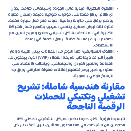
الفكرة البصرية:
فيديو عالي الجودة وسينمائي صامت بدون
أي كلام، يركز فقط على مؤثرات صوتية دقيقة (فنجان قهوة
يوضع برفق على طاولة رخامية، صوت فتح قفل سيارة فخمة،
نظرة ثقة لرجال أعمال). ينتهي الفيديو بظهور شعار الشركة
الكبيرة في المنتصف بشكل انسيابي هادئ ومريح للعين مع
تصميم بنرات إعلانية جذابة ترافق الحملة في إعادة
الاستهداف.
الهدف التسويقي:
هذا النوع من الإعلانات يبني هيبة ووقاراً
كبيراً للبراند، ويخاطب شريحة العملاء (VVIP) الذين يبحثون عن
الفخامة والتميز الفردي والاجتماعي، ويتطلب الاعتماد على
استوديو خبير يوفر
تصميم إعلانات ممولة احترافي
وراقٍ جداً
لترسيخ الوعي بالهوية.
مقارنة هندسية شاملة: تشريح
تشغيلي وتكتيكي للحملات
الرقمية الناجحة
لتبسيط الرؤية أكثر، دعونا نضع الهيكل التشغيلي الداخلي لكلا
الحجمين من الشركات في هذا الجدول المقارن، لنرى كيف تدار كل