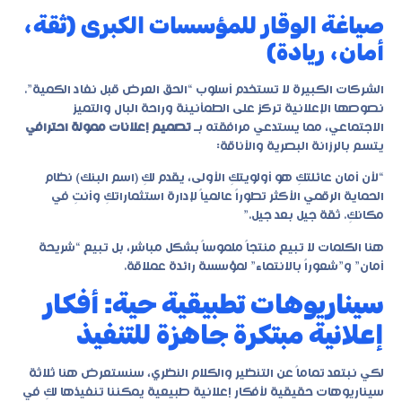
صياغة الوقار للمؤسسات الكبرى (ثقة،
أمان، ريادة)
الشركات الكبيرة لا تستخدم أسلوب “الحق العرض قبل نفاد الكمية”.
نصوصها الإعلانية تركز على الطمأنينة وراحة البال والتميز
الاجتماعي، مما يستدعي مرافقته بـ
تصميم إعلانات ممولة احترافي
يتسم بالرزانة البصرية والأناقة:
“لأن أمان عائلتكِ هو أولويتكِ الأولى، يقدم لكِ (اسم البنك) نظام
الحماية الرقمي الأكثر تطوراً عالمياً لإدارة استثماراتكِ وأنتِ في
مكانكِ. ثقة جيل بعد جيل.”
هنا الكلمات لا تبيع منتجاً ملموساً بشكل مباشر، بل تبيع “شريحة
أمان” و”شعوراً بالانتماء” لمؤسسة رائدة عملاقة.
سيناريوهات تطبيقية حية: أفكار
إعلانية مبتكرة جاهزة للتنفيذ
لكي نبتعد تماماً عن التنظير والكلام النظري، سنستعرض هنا ثلاثة
سيناريوهات حقيقية لأفكار إعلانية طبيعية يمكننا تنفيذها لكِ في