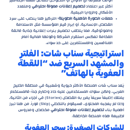
الوقت لمعرفة أي الألوان أو النصوص تتفاعل معها الجماهير
أكثر عبر اعتماد
تصميم إعلانات ممولة احترافي
ومتعدد
الأشكال والزوايا البيعية.
حملات الصورة الذهنية الطويلة:
التركيز هنا ينصب على سرد
القصص الإنسانية، أو إبراز قيم المؤسسة مثل الاستدامة
والموثوقية، مما يتطلب تصميم بنرات إعلانية جذابة فائقة
الفخامة تعكس استقرار الشركة وقوتها المالية أمام
المنافسين والمستثمرين على حد سواء.
استراتيجية سناب شات: الفلتر
والمشهد السريع ضد “اللقطة
العفوية بالهاتف”
يُعد سناب شات المنصة الأكثر حيوية وشعبية في منطقة الخليج
العربي، ولكن سلوك المستخدمين عليه حاد وصارم جداً؛ فالمستخدم
يمتلك إصبعاً سريعاً يمرر به القصص (Stories) في أجزاء من الثانية،
وإذا لم يعجبه المحتوى، فسيقوم بالتخطي (Skip) فوراً. من هنا تبرز
أهمية بناء
تصميم إعلانات ممولة احترافي
مخصص ومدروس
لطبيعة هذه المنصة الخاطفة.
للشركات الصغيرة: سحر العفوية