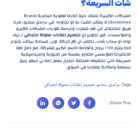
شات السريعة؟
الشركات الكبيرة تمتلك دليلاً صارماً للهوية البصرية (Brand
Guidelines) لا يمكن العبث به أو تجاوزه. في براندي ستديو، لدينا
فريق متخصص في فك شفرات ودراسة هويات الشركات الكبرى
والمؤسسات. قبل تطوير أي
تصميم إعلانات ممولة احترافي
لـ تيك
توك أو سناب شات، نضمن أن كل حركة، لون، مساحة بيضاء، ونوع
خط يلتزم 100% بروح وفخامة الاسم الكبير للشركة، مع دمج هذا
الانضباط المؤسسي الصارم بلمسة من الحيوية والديناميكية
السريعة التي تتطلبها المنصة، لنخرج بعمل إعلاني مبهر يليق
بسمعة ومكانة عملائنا في السوق.
Tags :
براندي ستديو
,
تصميم إعلانات ممولة احترافي
Share This :