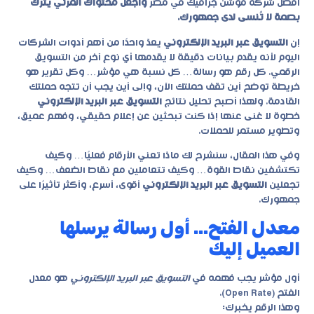
أفضل شركة موشن جرافيك في مصر
واجعل محتواك المرئي يترك
بصمة لا تُنسى لدى جمهورك.
إن
التسويق عبر البريد الإلكتروني
يعدّ واحدًا من أهم أدوات الشركات
اليوم لأنه يقدم بيانات دقيقة لا يقدمها أي نوع آخر من التسويق
الرقمي. كل رقم هو رسالة… كل نسبة هي مؤشر… وكل تقرير هو
خريطة توضح أين تقف حملتك الآن، وإلى أين يجب أن تتجه حملتك
القادمة. ولهذا أصبح تحليل نتائج
التسويق عبر البريد الإلكتروني
خطوة لا غنى عنها إذا كنت تبحثين عن إعلام حقيقي، وفهم عميق،
وتطوير مستمر للحملات.
وفي هذا المقال، سنشرح لك ماذا تعني الأرقام فعليًا… وكيف
تكتشفين نقاط القوة… وكيف تتعاملين مع نقاط الضعف… وكيف
تجعلين
التسويق عبر البريد الإلكتروني
أقوى، أسرع، وأكثر تأثيرًا على
جمهورك.
معدل الفتح… أول رسالة يرسلها
العميل إليك
أول مؤشر يجب فهمه في
التسويق عبر البريد الإلكتروني
هو معدل
الفتح (Open Rate).
وهذا الرقم يخبرك: