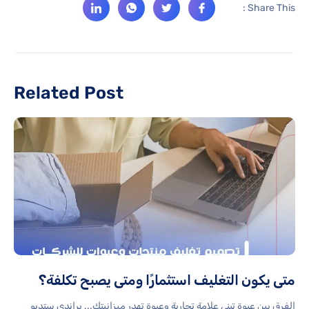
Share This :
Related Post
متى يكون التغليف استثمارًا ومتى يصبح تكلفة؟
الفرق بين عبوة تبني علامة تجارية وعبوة تهدر ميزانيتك... براندي ستديو