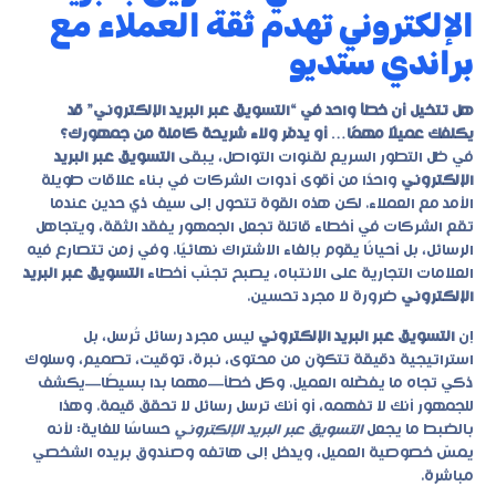
الإلكتروني تهدم ثقة العملاء مع
براندي ستديو
هل تتخيل أن خطأ واحد في “التسويق عبر البريد الإلكتروني” قد
يكلفك عميلًا مهمًا… أو يدمّر ولاء شريحة كاملة من جمهورك؟
في ظل التطور السريع لقنوات التواصل، يبقى
التسويق عبر البريد
الإلكتروني
واحدًا من أقوى أدوات الشركات في بناء علاقات طويلة
الأمد مع العملاء. لكن هذه القوة تتحول إلى سيف ذي حدين عندما
تقع الشركات في أخطاء قاتلة تجعل الجمهور يفقد الثقة، ويتجاهل
الرسائل، بل أحيانًا يقوم بإلغاء الاشتراك نهائيًا. وفي زمن تتصارع فيه
العلامات التجارية على الانتباه، يصبح تجنّب أخطاء
التسويق عبر البريد
الإلكتروني
ضرورة لا مجرد تحسين.
إن
التسويق عبر البريد الإلكتروني
ليس مجرد رسائل تُرسل، بل
استراتيجية دقيقة تتكوّن من محتوى، نبرة، توقيت، تصميم، وسلوك
ذكي تجاه ما يفضّله العميل. وكل خطأ—مهما بدا بسيطًا—يكشف
للجمهور أنك لا تفهمه، أو أنك ترسل رسائل لا تحقق قيمة. وهذا
بالضبط ما يجعل
التسويق عبر البريد الإلكتروني
حساسًا للغاية: لأنه
يمسّ خصوصية العميل، ويدخل إلى هاتفه وصندوق بريده الشخصي
مباشرة.