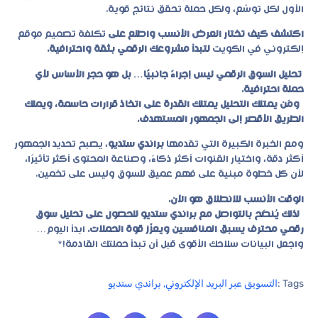
الأول لكل توسّع، ولكل حملة تحقق نتائج قوية.
اكتشف كيف تختار العرض الأنسب واطلع على
تكلفة تصميم موقع
إلكتروني في الكويت
لتبدأ مشروعك الرقمي بثقة واحترافية.
تحليل السوق الرقمي ليس إجراءً جانبيًا… بل هو حجر الأساس لأي
حملة احترافية.
ومَن يمتلك التحليل يمتلك القدرة على اتخاذ قرارات حاسمة، ويملك
الطريق الأقصر إلى الجمهور المستهدف.
ومع الخبرة الكبيرة التي تقدمها
براندي ستديو
، يصبح تحديد الجمهور
أكثر دقة، واختيار القنوات أكثر ذكاءً، وصناعة المحتوى أكثر تأثيرًا،
لأن كل خطوة مبنية على فهم عميق للسوق وليس على تخمين.
الوقت الأنسب للانطلاق هو الآن.
لذلك يُنصَح بالتواصل مع براندي ستديو للحصول على تحليل سوق
رقمي محترف يسبق المنافسين ويعزّز قوة الحملات.
ابدأ اليوم…
واجعل البيانات سلاحك الأقوى قبل أن تبدأ حملتك القادمة!*
Tags :
التسويق عبر البريد الإلكتروني
,
براندي ستديو