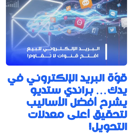
قوّة البريد الإلكتروني في
يدك… براندي ستديو
يشرح أفضل الأساليب
لتحقيق أعلى معدلات
التحويل!