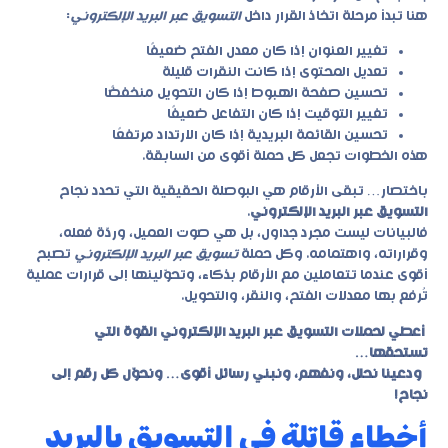
هنا تبدأ مرحلة اتخاذ القرار داخل
التسويق عبر البريد الإلكتروني
:
تغيير العنوان إذا كان معدل الفتح ضعيفًا
تعديل المحتوى إذا كانت النقرات قليلة
تحسين صفحة الهبوط إذا كان التحويل منخفضًا
تغيير التوقيت إذا كان التفاعل ضعيفًا
تحسين القائمة البريدية إذا كان الارتداد مرتفعًا
هذه الخطوات تجعل كل حملة أقوى من السابقة.
باختصار… تبقى الأرقام هي البوصلة الحقيقية التي تحدد نجاح
التسويق عبر البريد الإلكتروني
.
فالبيانات ليست مجرد جداول، بل هي صوت العميل، وردّة فعله،
وقراراته، واهتمامه. وكل حملة
تسويق عبر البريد الإلكتروني
تصبح
أقوى عندما تتعاملين مع الأرقام بذكاء، وتحوّلينها إلى قرارات عملية
تُرفع بها معدلات الفتح، والنقر، والتحويل.
أعطي لحملات التسويق عبر البريد الإلكتروني القوة التي
تستحقها…
ودعينا نحلل، ونفهم، ونبني رسائل أقوى… ونحوّل كل رقم إلى
نجاح!
أخطاء قاتلة في التسويق بالبريد