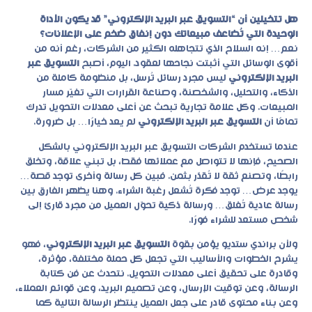
هل تتخيلين أن “التسويق عبر البريد الإلكتروني” قد يكون الأداة
الوحيدة التي تُضاعف مبيعاتك دون إنفاق ضخم على الإعلانات؟
نعم… إنه السلاح الذي تتجاهله الكثير من الشركات، رغم أنه من
أقوى الوسائل التي أثبتت نجاحها لعقود. اليوم، أصبح
التسويق عبر
البريد الإلكتروني
ليس مجرد رسائل تُرسل، بل منظومة كاملة من
الذكاء، والتحليل، والشخصنة، وصناعة القرارات التي تغيّر مسار
المبيعات. وكل علامة تجارية تبحث عن أعلى معدلات التحويل تدرك
تمامًا أن
التسويق عبر البريد الإلكتروني
لم يعد خيارًا… بل ضرورة.
عندما تستخدم الشركات
التسويق عبر البريد الإلكتروني
بالشكل
الصحيح، فإنها لا تتواصل مع عملائها فقط، بل تبني علاقة، وتخلق
رابطًا، وتصنع ثقة لا تُقدّر بثمن. فبين كل رسالة وأخرى توجد قصة…
يوجد عرض… توجد فكرة تُشعل رغبة الشراء. وهنا يظهر الفارق بين
رسالة عادية تُغلق… ورسالة ذكية تحوّل العميل من مجرد قارئ إلى
شخص مستعد للشراء فورًا.
ولأن
براندي ستديو
يؤمن بقوة
التسويق عبر البريد الإلكتروني
، فهو
يشرح الخطوات والأساليب التي تجعل كل حملة مختلفة، مؤثرة،
وقادرة على تحقيق أعلى معدلات التحويل. نتحدث عن فن كتابة
الرسالة، وعن توقيت الإرسال، وعن تصميم البريد، وعن قوائم العملاء،
وعن بناء محتوى قادر على جعل العميل ينتظر الرسالة التالية كما