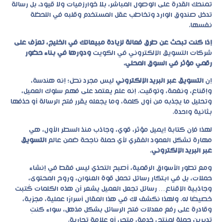
تمنحك القدرة على الوصول المباشر، بلا خوارزميات ولا قيود، بل رسالة
تدخل صندوق الوارد وتخاطب عقل المستخدم وقلبه في اللحظة
نفسها.
إذا كنت تبحث عن طرق فعالة لزيادة مبيعاتك في الخليج، تعرّف على
شركات التسويق الإلكتروني في الكويت
ودورها في بناء حضور
رقمي مؤثر في السوق المحلي.
إن
التسويق عبر البريد الإلكتروني
ليس مجرد نصّ؛ إنه هندسة،
وإقناع، ونغمة، وتوقيت. إنه علم يعتمد على فهم سلوك العميل،
وتحليل ما يجذبه من أول كلمة، وما يجعله يقرر فتح الرسالة أو حذفها
بثانية واحدة.
لهذا فإن كتابة إيميل مؤثر، قوي، وجاذب منذ السطر الأول، هي
مهارة تشكل العمود الفقري لأي حملة ناجحة ضمن عالم
التسويق
عبر البريد الإلكتروني
.
ومع تطور الأسواق الرقمية، أصبح التحدّي ليس فقط في إنشاء
حملات، بل في ابتكار رسائل تحمل قوة العنوان، وروح المحتوى،
وجاذبية الإقناع… رسائل تجعل العميل يشعر أن هذه الكلمات كُتبت
خصيصًا له. ولهذا نكشف لك في هذا المقال أسرارًا عملية، مجرّبة،
وقادرة على رفع معدلات فتح الرسائل بشكل مذهل، سواء كنتِ
تديرين حملة لمنتج، خدمة، متجر، أو علامة تجارية.