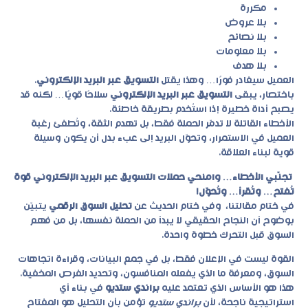
مكررة
بلا عروض
بلا نصائح
بلا معلومات
بلا هدف
العميل سيغادر فورًا… وهذا يقتل
التسويق عبر البريد الإلكتروني
.
باختصار، يبقى
التسويق عبر البريد الإلكتروني
سلاحًا قويًا… لكنه قد
يصبح أداة خطيرة إذا استُخدم بطريقة خاطئة.
الأخطاء القاتلة لا تدمّر الحملة فقط، بل تهدم الثقة، وتُطفئ رغبة
العميل في الاستمرار، وتحوّل البريد إلى عبء بدل أن يكون وسيلة
قوية لبناء العلاقة.
تجنّبي الأخطاء… وامنحي حملات التسويق عبر البريد الإلكتروني قوة
تُفتح… وتُقرأ… وتُحوّل!
في ختام مقالتنا، وفي ختام الحديث عن
تحليل السوق الرقمي
يتبيّن
بوضوح أن النجاح الحقيقي لا يبدأ من الحملة نفسها، بل من فهم
السوق قبل التحرك خطوة واحدة.
القوة ليست في الإعلان فقط، بل في جمع البيانات، وقراءة اتجاهات
السوق، ومعرفة ما الذي يفعله المنافسون، وتحديد الفرص المخفية.
هذا هو الأساس الذي تعتمد عليه
براندي ستديو
في بناء أي
استراتيجية ناجحة، لأن
براندي ستديو
تؤمن بأن التحليل هو المفتاح