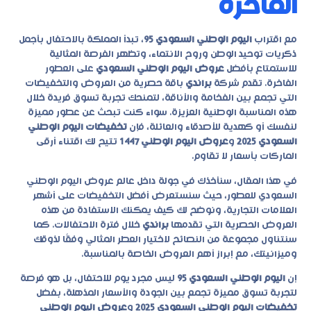
الفاخرة
مع اقتراب
اليوم الوطني السعودي 95
، تبدأ المملكة بالاحتفال بأجمل
ذكريات توحيد الوطن وروح الانتماء، وتظهر الفرصة المثالية
للاستمتاع بأفضل
عروض اليوم الوطني السعودي
على العطور
الفاخرة. تقدم شركة
براندي
باقة حصرية من العروض والتخفيضات
التي تجمع بين الفخامة والأناقة، لتمنحك تجربة تسوق فريدة خلال
هذه المناسبة الوطنية العزيزة. سواء كنت تبحث عن عطور مميزة
لنفسك أو كهدية للأصدقاء والعائلة، فإن
تخفيضات اليوم الوطني
السعودي 2025
و
عروض اليوم الوطني 1447
تتيح لك اقتناء أرقى
الماركات بأسعار لا تقاوم.
في هذا المقال، سنأخذك في جولة داخل عالم
عروض اليوم الوطني
السعودي
للعطور، حيث سنستعرض أفضل التخفيضات على أشهر
العلامات التجارية، ونوضح لك كيف يمكنك الاستفادة من هذه
العروض الحصرية التي تقدمها
براندي
خلال فترة الاحتفالات. كما
سنتناول مجموعة من النصائح لاختيار العطر المثالي وفقًا لذوقك
وميزانيتك، مع إبراز أهم العروض الخاصة بالمناسبة.
إن
اليوم الوطني السعودي 95
ليس مجرد يوم للاحتفال، بل هو فرصة
لتجربة تسوق مميزة تجمع بين الجودة والأسعار المذهلة، بفضل
تخفيضات اليوم الوطني السعودي 2025
و
عروض اليوم الوطني