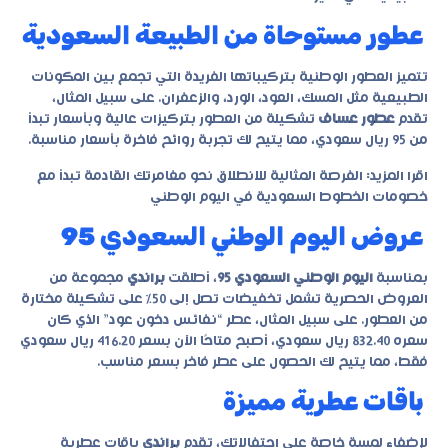
عطور مستوحاة من الطبيعة السعودية
تتميز العطور الوطنية بتركيباتها الفريدة التي تجمع بين المكونات
الطبيعية مثل المسك، العود، الورد، والزعفران. على سبيل المثال،
تقدم
عطور عساف
تشكيلة من العطور بتركيزات عالية وبأسعار تبدأ
من 95 ريال سعودي، مما يتيح لك تجربة روائح فاخرة بأسعار مناسبة.
اقرا المزيد:
الفرصة المثالية للانطلاق نحو مغامرتك القادمة تبدأ مع
خصومات الخطوط السعودية في اليوم الوطني
عروض اليوم الوطني السعودي 95
بمناسبة
اليوم الوطني السعودي 95
، أطلقت
براندي
مجموعة من
العروض الحصرية تشمل تخفيضات تصل إلى 50% على تشكيلة مختارة
من العطور. على سبيل المثال، عطر “نفائس دخون عود” الذي كان
سعره 832.40 ريال سعودي، أصبح متاحًا الآن بسعر 416.20 ريال سعودي
فقط، مما يتيح لك الحصول على عطر فاخر بسعر مناسب.
باقات عطرية مميزة
لإضفاء لمسة خاصة على احتفالاتك، تقدم
براندي
باقات عطرية