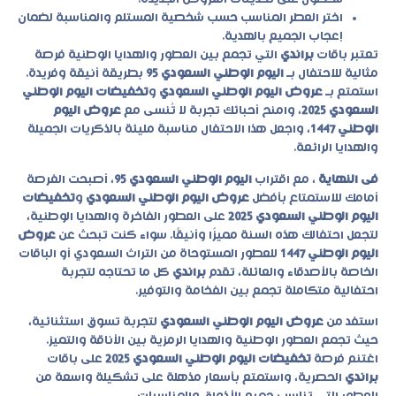
اختر العطر المناسب حسب شخصية المستلم والمناسبة لضمان
إعجاب الجميع بالهدية.
تعتبر باقات
براندي
التي تجمع بين العطور والهدايا الوطنية فرصة
مثالية للاحتفال بـ
اليوم الوطني السعودي 95
بطريقة أنيقة وفريدة.
استمتع بـ
عروض اليوم الوطني السعودي
و
تخفيضات اليوم الوطني
السعودي 2025
، وامنح أحبائك تجربة لا تُنسى مع
عروض اليوم
الوطني 1447
، واجعل هذا الاحتفال مناسبة مليئة بالذكريات الجميلة
والهدايا الرائعة.
فى النهاية
، مع اقتراب
اليوم الوطني السعودي 95
، أصبحت الفرصة
أمامك للاستمتاع بأفضل
عروض اليوم الوطني السعودي
و
تخفيضات
اليوم الوطني السعودي 2025
على العطور الفاخرة والهدايا الوطنية،
لتجعل احتفالك هذه السنة مميزًا وأنيقًا. سواء كنت تبحث عن
عروض
اليوم الوطني 1447
للعطور المستوحاة من التراث السعودي أو الباقات
الخاصة بالأصدقاء والعائلة، تقدم
براندي
كل ما تحتاجه لتجربة
احتفالية متكاملة تجمع بين الفخامة والتوفير.
استفد من
عروض اليوم الوطني السعودي
لتجربة تسوق استثنائية،
حيث تجمع العطور الوطنية والهدايا الرمزية بين الأناقة والتميز.
اغتنم فرصة
تخفيضات اليوم الوطني السعودي 2025
على باقات
براندي
الحصرية، واستمتع بأسعار مذهلة على تشكيلة واسعة من