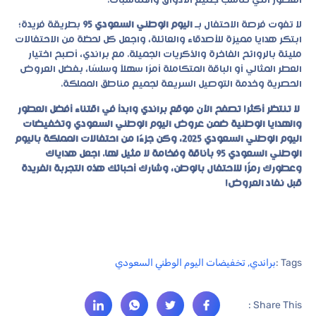
العطور التي تناسب جميع الأذواق والمناسبات.
لا تفوت فرصة الاحتفال بـ
اليوم الوطني السعودي 95
بطريقة فريدة؛
ابتكر هدايا مميزة للأصدقاء والعائلة، واجعل كل لحظة من الاحتفالات
مليئة بالروائح الفاخرة والذكريات الجميلة. مع
براندي
، أصبح اختيار
العطر المثالي أو الباقة المتكاملة أمرًا سهلاً وسلسًا، بفضل العروض
الحصرية وخدمة التوصيل السريعة لجميع مناطق المملكة.
لا تنتظر أكثر! تصفح الآن موقع براندي وابدأ في اقتناء أفضل العطور
والهدايا الوطنية ضمن عروض اليوم الوطني السعودي وتخفيضات
اليوم الوطني السعودي 2025، وكن جزءًا من احتفالات المملكة باليوم
الوطني السعودي 95 بأناقة وفخامة لا مثيل لها. اجعل هداياك
وعطورك رمزًا للاحتفال بالوطن، وشارك أحبائك هذه التجربة الفريدة
قبل نفاد العروض!
Tags :
براندي
,
تخفيضات اليوم الوطني السعودي
Share This :