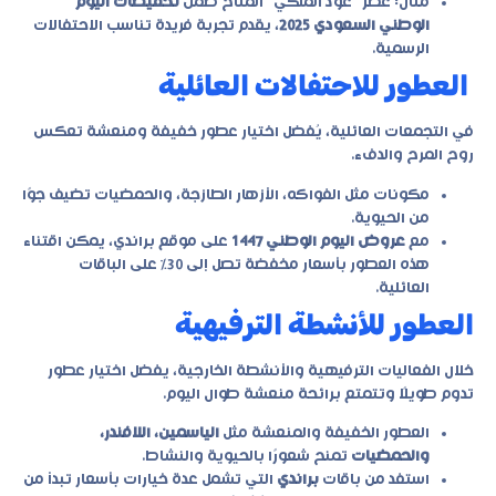
مثال: عطر “عود الملكي” المتاح ضمن
تخفيضات اليوم
الوطني السعودي 2025
، يقدم تجربة فريدة تناسب الاحتفالات
الرسمية.
العطور للاحتفالات العائلية
في التجمعات العائلية، يُفضل اختيار عطور خفيفة ومنعشة تعكس
روح المرح والدفء.
مكونات مثل الفواكه، الأزهار الطازجة، والحمضيات تضيف جوًا
من الحيوية.
مع
عروض اليوم الوطني 1447
على موقع
براندي
، يمكن اقتناء
هذه العطور بأسعار مخفضة تصل إلى 30% على الباقات
العائلية.
العطور للأنشطة الترفيهية
خلال الفعاليات الترفيهية والأنشطة الخارجية، يفضل اختيار عطور
تدوم طويلًا وتتمتع برائحة منعشة طوال اليوم.
العطور الخفيفة والمنعشة مثل
الياسمين، اللافندر،
والحمضيات
تمنح شعورًا بالحيوية والنشاط.
استفد من باقات
براندي
التي تشمل عدة خيارات بأسعار تبدأ من