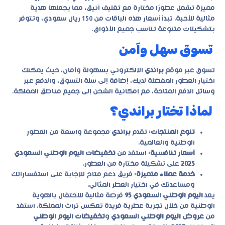
مميزة تشمل عطورًا مختارة مع تغليف أنيق، مما يجعلها هدية
مثالية للأحبة. تبدأ أسعار هذه الباقات من 150 ريال سعودي، وتتوفر
بتشكيلات متنوعة تناسب جميع الأذواق.
تسوق سهل وآمن
تسوق عبر موقع
براندي
الإلكتروني بسهولة وأمان، حيث يمكنك
اختيار العطور المفضلة لديك، إضافة إلى سلة التسوق، والدفع عبر
وسائل الدفع المتاحة، مع إمكانية الشحن إلى جميع مناطق المملكة.
لماذا تختار براندي؟
تنوع المنتجات
: تقدم
براندي
مجموعة واسعة من العطور
الوطنية والعالمية.
أسعار تنافسية
: استفد من
تخفيضات اليوم الوطني السعودي
2025
على تشكيلة مختارة من العطور.
خدمة عملاء متميزة
: فريق دعم متاح للإجابة على استفساراتك
ومساعدتك في اختيار العطر المثالي.
يعد
اليوم الوطني السعودي 95
فرصة مثالية للاحتفال بالهوية
الوطنية من خلال تجربة عطرية فريدة تعكس تراث المملكة. استفد
من
عروض اليوم الوطني السعودي
و
تخفيضات اليوم الوطني