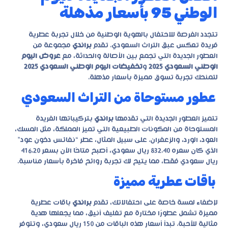
الوطني 95 بأسعار مذهلة
تتجدد الفرصة للاحتفال بالهوية الوطنية من خلال تجربة عطرية
فريدة تعكس عبق التراث السعودي. تقدم
براندي
مجموعة من
العطور الجديدة التي تجمع بين الأصالة والحداثة، مع
عروض اليوم
الوطني السعودي 2025
و
تخفيضات اليوم الوطني السعودي 2025
لتمنحك تجربة تسوق مميزة بأسعار مذهلة.
عطور مستوحاة من التراث السعودي
تتميز العطور الجديدة التي تقدمها
براندي
بتركيباتها الفريدة
المستوحاة من المكونات الطبيعية التي تميز المملكة، مثل المسك،
العود، الورد، والزعفران. على سبيل المثال، عطر “نفائس دخون عود”
الذي كان سعره 832.40 ريال سعودي، أصبح متاحًا الآن بسعر 416.20
ريال سعودي فقط، مما يتيح لك تجربة روائح فاخرة بأسعار مناسبة.
باقات عطرية مميزة
لإضفاء لمسة خاصة على احتفالاتك، تقدم
براندي
باقات عطرية
مميزة تشمل عطورًا مختارة مع تغليف أنيق، مما يجعلها هدية
مثالية للأحبة. تبدأ أسعار هذه الباقات من 150 ريال سعودي، وتتوفر