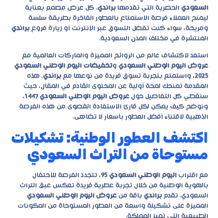
السعودي
الحصرية التي تقدمها
براندي
. كل عرض مصمم بعناية
ليمنح العملاء فرصة الاستمتاع بالعطور الفاخرة بطريقة سلسة
ومريحة، سواء كنت تفضل التسوق عبر الإنترنت أو زيارة فروع
براندي
المنتشرة في مختلف المدن السعودية.
استعد لاكتشاف عالم من الروائح المميزة والماركات العالمية مع
عروض اليوم الوطني السعودي
و
تخفيضات اليوم الوطني السعودي
2025
، واستمتع بتجربة تسوق فريدة من نوعها مع
براندي
. هذه
المقدمة تمنحك لمحة أولية عن المحتوى القادم في المقال، حيث
سنغطي كل التفاصيل حول
عروض اليوم الوطني السعودي 1447
،
ونوضح كيف يمكن لكل قارئ الاستفادة القصوى من هذه الفرصة
الذهبية لاقتناء أفضل العطور بأسعار لا تضاهى.
اكتشف العطور الوطنية: تشكيلات
مستوحاة من التراث السعودي
مع اقتراب
اليوم الوطني السعودي 95
، تتجدد الفرصة للاحتفال
بالهوية الوطنية من خلال تجربة عطرية فريدة تعكس عبق التراث
السعودي. تقدم
براندي
باقة من
عروض اليوم الوطني السعودي
المميزة على تشكيلة واسعة من العطور المستوحاة من المكونات
الطبيعية التي تميز المملكة.