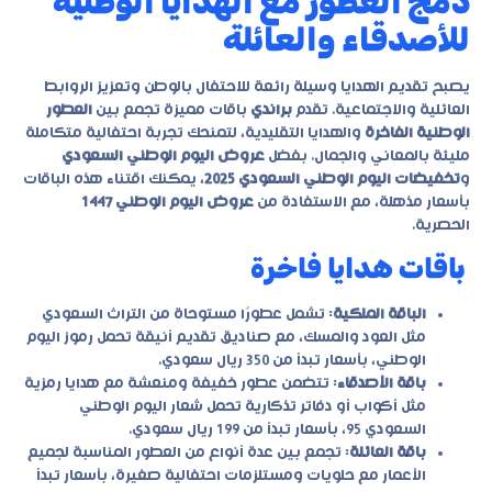
دمج العطور مع الهدايا الوطنية
للأصدقاء والعائلة
يصبح تقديم الهدايا وسيلة رائعة للاحتفال بالوطن وتعزيز الروابط
العائلية والاجتماعية. تقدم
براندي
باقات مميزة تجمع بين
العطور
الوطنية الفاخرة
والهدايا التقليدية، لتمنحك تجربة احتفالية متكاملة
مليئة بالمعاني والجمال. بفضل
عروض اليوم الوطني السعودي
و
تخفيضات اليوم الوطني السعودي 2025
، يمكنك اقتناء هذه الباقات
بأسعار مذهلة، مع الاستفادة من
عروض اليوم الوطني 1447
الحصرية.
باقات هدايا فاخرة
الباقة الملكية
: تشمل عطورًا مستوحاة من التراث السعودي
مثل العود والمسك، مع صناديق تقديم أنيقة تحمل رموز اليوم
الوطني، بأسعار تبدأ من 350 ريال سعودي.
باقة الأصدقاء
: تتضمن عطور خفيفة ومنعشة مع هدايا رمزية
مثل أكواب أو دفاتر تذكارية تحمل شعار اليوم الوطني
السعودي 95، بأسعار تبدأ من 199 ريال سعودي.
باقة العائلة
: تجمع بين عدة أنواع من العطور المناسبة لجميع
الأعمار مع حلويات ومستلزمات احتفالية صغيرة، بأسعار تبدأ