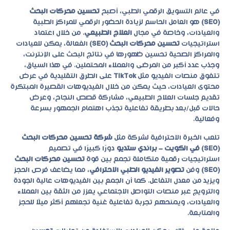
في عالم التسويق الرقمي الطبي، أصبح
تحسين محركات البحث
(SEO)
هو العامل الحاسم لزيادة الحضور الرقمي للمراكز الطبية
والعيادات، وخاصة في مجال
العلاج الطبيعي
. من خلال اعتماد
استراتيجيات
تحسين محركات البحث (SEO)
الفعالة، يمكن للعيادات
والمراكز الصحية تحسين ظهورها في نتائج البحث على الإنترنت،
وجذب عدد أكبر من المرضى والعملاء المحتملين. في هذا السياق،
تتفوق منصات الفيديو مثل
TikTok
على الطرق التقليدية في عرض
محتوى العيادات، حيث يمكن من خلال الفيديوهات القصيرة المبتكرة
تقديم جلسات العلاج الطبيعي، مشاركة قصص النجاح، وعرض
حالات قبل/بعد بطريقة تفاعلية تجذب اهتمام الجمهور بسرعة
وفعالية.
تلعب الخبرة الاحترافية لشركة مثل
شركة تحسين محركات البحث
(SEO) في الكويت – براندي ستديو
دورًا كبيرًا في تصميم
استراتيجيات رقمية متكاملة تجمع بين قوة
تحسين محركات البحث
(SEO)
وفن
تصوير الفيديو الطبي الاحترافي
، مما يضاعف فرص الحجز
ويزيد من معدل التفاعل. كما أن الجمع بين الفيديوهات عالية الجودة
والترويج عبر منصات التواصل الاجتماعي يعزز من الثقة بين العملاء
والعيادات، ويمنحهم تجربة تفاعلية غنية تجعلهم أكثر ميلًا للحجز
والمتابعة.