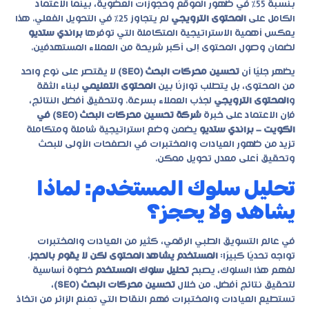
بنسبة 55٪ في ظهور الموقع وحجوزات العضوية، بينما الاعتماد
الكامل على
المحتوى الترويجي
لم يتجاوز 25٪ في التحويل الفعلي. هذا
يعكس أهمية الاستراتيجية المتكاملة التي توفرها
براندي ستديو
لضمان وصول المحتوى إلى أكبر شريحة من العملاء المستهدفين.
يظهر جليًا أن
تحسين محركات البحث (SEO)
لا يقتصر على نوع واحد
من المحتوى، بل يتطلب توازنًا بين
المحتوى التعليمي
لبناء الثقة
و
المحتوى الترويجي
لجذب العملاء بسرعة. ولتحقيق أفضل النتائج،
فإن الاعتماد على خبرة
شركة تحسين محركات البحث (SEO) في
الكويت – براندي ستديو
يضمن وضع استراتيجية شاملة ومتكاملة
تزيد من ظهور العيادات والمختبرات في الصفحات الأولى للبحث
وتحقيق أعلى معدل تحويل ممكن.
تحليل سلوك المستخدم: لماذا
يشاهد ولا يحجز؟
في عالم التسويق الطبي الرقمي، كثير من العيادات والمختبرات
تواجه تحديًا كبيرًا:
المستخدم يشاهد المحتوى لكن لا يقوم بالحجز
.
لفهم هذا السلوك، يصبح
تحليل سلوك المستخدم
خطوة أساسية
لتحقيق نتائج أفضل. من خلال
تحسين محركات البحث (SEO)
،
تستطيع العيادات والمختبرات فهم النقاط التي تمنع الزائر من اتخاذ