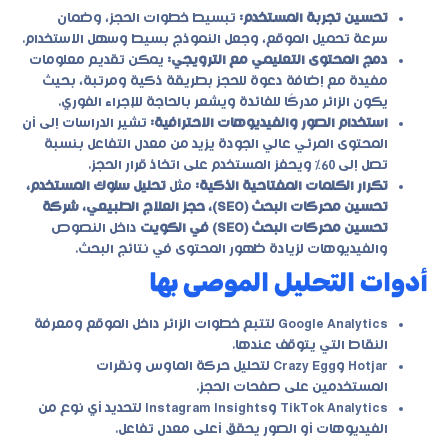
تحسين تجربة المستخدم:
تبسيط خطوات الحجز، وضمان
سرعة تحميل الموقع، وجعل النموذج بسيط وسهل الاستخدام.
دمج المحتوى التعليمي مع الترويجي:
يمكن تقديم معلومات
مفيدة مع إضافة دعوة للحجز بطريقة ذكية ومرتبة، بحيث
يكون الزائر مدركًا للفائدة ويشعر بالحاجة للإجراء الفوري.
استخدام الصور والفيديوهات الاحترافية:
تشير الدراسات إلى أن
المحتوى المرئي عالي الجودة يزيد من معدل التفاعل بنسبة
تصل إلى 60% ويحفز المستخدم على اتخاذ قرار الحجز.
تكرار الكلمات المفتاحية الذكية:
مثل
تحليل سلوك المستخدم،
تحسين محركات البحث (SEO)، حجز العلاج الطبيعي، شركة
تحسين محركات البحث (SEO) في الكويت
داخل النصوص
والفيديوهات لزيادة ظهور المحتوى في نتائج البحث.
أدوات التحليل الموصى بها
Google Analytics لتتبع خطوات الزائر داخل الموقع ومعرفة
النقاط التي يتوقف عندها.
Hotjar وCrazy Egg لتحليل حركة الماوس ونقرات
المستخدمين على صفحات الحجز.
TikTok Analytics وInstagram Insights لتحديد أي نوع من
الفيديوهات أو الصور يحقق أعلى معدل تفاعل.