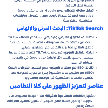
(SEO)
يؤدي إلى زيادة ظهور الموقع في الصفحة الأولى
بنسبة تصل إلى 60٪.
تحليل سلوك العملاء:
يوفر Google أدوات مثل Google
Analytics لمعرفة عدد الزيارات، معدل التحويل، والكلمات
المفتاحية الأكثر بحثًا.
TikTok Search: البحث المرئي والإلهامي
اكتشاف محتوى تعليمي وترفيهي:
يستخدم العملاء TikTok
للبحث عن نصائح طبية، فيديوهات قصيرة للحالات العلاجية،
وطرق العلاج، مما يزيد التفاعل مع المحتوى المرئي.
زيادة التفاعل الفوري:
فيديوهات TikTok تتيح وصولًا سريعًا
لجمهور واسع، لكنها أقل فاعلية من Google في التحويل
المباشر إلى حجز.
تكامل SEO مع محتوى الفيديو:
دمج
تحسين محركات البحث
(SEO)
مع الفيديوهات القصيرة يعزز الوصول، خصوصًا عند
تضمين الكلمات المفتاحية في الوصف والعناوين.
عناصر لتعزيز الظهور على كلا النظامين
اختيار الكلمات المفتاحية الدقيقة:
مثل “عيادة مختبرات في
الكويت” و”حجز جلسة علاج طبيعي”، لتعزيز
تحسين محركات
البحث (SEO)
.