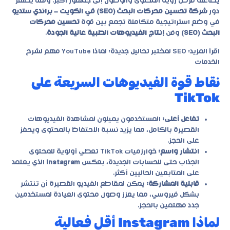
يضاعف فرص رؤية المحتوى والوصول إلى جمهور أكبر. وهنا يظهر
دور
شركة تحسين محركات البحث (SEO) في الكويت – براندي ستديو
في وضع استراتيجية متكاملة تجمع بين قوة
تحسين محركات
البحث (SEO)
وفن
إنتاج الفيديوهات الطبية عالية الجودة
.
اقرأ المزيد:
SEO لمختبر تحاليل جديدة: لماذا YouTube مهم لشرح
الخدمات
نقاط قوة الفيديوهات السريعة على
TikTok
تفاعل أعلى:
المستخدمون يميلون لمشاهدة الفيديوهات
القصيرة بالكامل، مما يزيد نسبة الاحتفاظ بالمحتوى ويحفز
على الحجز.
انتشار واسع:
خوارزميات TikTok تعطي أولوية للمحتوى
الجذاب حتى للحسابات الجديدة، بعكس
Instagram
الذي يعتمد
على المتابعين الحاليين أكثر.
قابلية المشاركة:
يمكن لمقاطع الفيديو القصيرة أن تنتشر
بشكل فيروسي، مما يعزز وصول محتوى العيادة لمستخدمين
جدد مهتمين بالحجز.
لماذا Instagram أقل فعالية