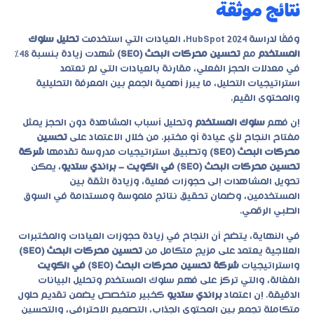
نتائج موثقة
وفقًا لدراسة HubSpot 2024، العيادات التي استخدمت
تحليل سلوك
المستخدم
مع
تحسين محركات البحث (SEO)
شهدت زيادة بنسبة 48%
في معدلات الحجز الفعلي، مقارنة بالعيادات التي لم تعتمد
استراتيجيات التحليل، ما يبرز أهمية الجمع بين المعرفة التحليلية
والمحتوى القيم.
إن فهم
سلوك المستخدم
وتحليل أسباب المشاهدة دون الحجز يمثل
مفتاح النجاح لأي عيادة أو مختبر. من خلال الاعتماد على
تحسين
محركات البحث (SEO)
وتطبيق استراتيجيات مدروسة تقدمها
شركة
تحسين محركات البحث (SEO) في الكويت – براندي ستديو
، يمكن
تحويل المشاهدات إلى حجوزات فعلية، وزيادة الثقة بين
المستخدمين، وضمان تحقيق نتائج ملموسة ومستدامة في السوق
الطبي الرقمي.
في النهاية، يتضح أن النجاح في زيادة حجوزات العيادات والمختبرات
العلاجية يعتمد على مزيج متكامل من
تحسين محركات البحث (SEO)
واستراتيجيات
شركة تحسين محركات البحث (SEO) في الكويت
الفعّالة، والتي تركز على فهم سلوك المستخدم وتحليل البيانات
الدقيقة. إن اعتماد
براندي ستديو
كخبير متخصص يضمن تقديم حلول
متكاملة تجمع بين المحتوى الجذاب، التصميم الاحترافي، والتحسين