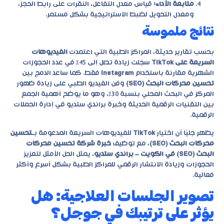
متابعة الأداء:
قياس معدل التفاعل، النقرات على رابط الحجز،
ومعدل التحويل لضبط الاستراتيجية بشكل مستمر.
نتائج ملموسة
بحسب تقارير حديثة، المراكز الطبية التي اعتمدت
الفيديوهات
السريعة على TikTok
سجلت زيادة تصل إلى 45٪ في عدد الحجوزات
الشهرية مقارنة باستخدام
Instagram
فقط. كما ساعد الدمج بين
تحسين محركات البحث (SEO)
وفن الفيديو الطبي على زيادة ظهور
المركز في البحث المحلي بنسبة 30٪، وهو ما يوضح أهمية الجمع
بين التقنيات الرقمية الحديثة وخبرة
براندي ستديو
في إدارة الحملات
الرقمية.
يظهر جليًا أن اختيار
TikTok
للفيديوهات السريعة المدعومة بـ
تحسين
محركات البحث (SEO)
، مع توظيف
خبرة شركة تحسين محركات
البحث (SEO) في الكويت – براندي ستديو
، يمثل الحل الأمثل لتعزيز
الحجوزات وزيادة الانتشار الرقمي للمراكز الطبية بشكل أسرع وأكثر
فعالية.
تصوير الجلسات العلاجية: هل
يؤثر على ترتيبك في جوجل؟