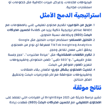
فيديوهات للخدمات، وعرض ميزات إضافية مثل خصومات أو
استشارات مجانية.
استراتيجية الدمج الأمثل
مزيج من النوعين:
تقديم محتوى تعليمي غني بالمعلومات مع
إضافة عناصر ترويجية ذكية يزيد من كفاءة
تحسين محركات
البحث (SEO)
ويضاعف نسبة التحويل.
التحليل المستمر:
استخدام أدوات التحليل مثل Google
Analytics وTikTok Insights لمعرفة أي نوع من المحتوى
يحقق أعلى معدل تفاعل وحجز.
تكرار الكلمات المفتاحية:
مثل “عيادة مختبرات”، “حجز جلسة
علاج طبيعي”، و”SEO طبي” ضمن النصوص والفيديوهات
لتعزيز ظهور الموقع في البحث.
تحديث المحتوى بشكل دوري:
لضمان بقاء المقالات
والفيديوهات متوافقة مع آخر خوارزميات البحث وتحقيق
أفضل النتائج.
نتائج موثقة
تشير دراسة حديثة من BrightEdge 2025 أن العيادات التي تعتمد على
المحتوى التعليمي
مع
تحسين محركات البحث (SEO)
شهدت زيادة