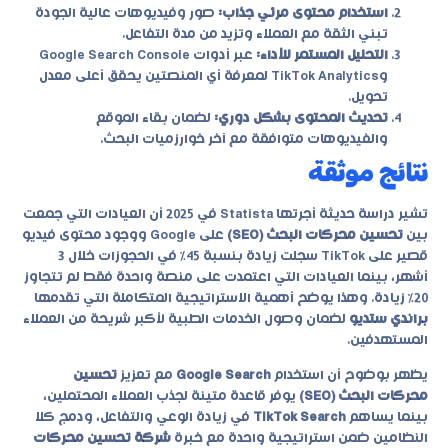
استخدام محتوى مرئي جذاب:
صور وفيديوهات عالية الجودة
تبني الثقة مع العملاء وتزيد من مدة التفاعل.
التحليل المستمر للأداء:
عبر أدوات Google Search Console
وTikTok Analytics لمعرفة أي المنصتين يحقق أعلى معدل
تحويل.
تحديث المحتوى بشكل دوري:
لضمان بقاء الموقع
والفيديوهات متوافقة مع آخر خوارزميات البحث.
نتائج موثقة
تشير دراسة حديثة أجرتها Statista في 2025 أن العيادات التي جمعت
بين
تحسين محركات البحث (SEO)
على Google ووجود محتوى فيديو
قصير على TikTok سجلت زيادة بنسبة 45٪ في الحجوزات خلال 3
أشهر، بينما العيادات التي اعتمدت على منصة واحدة فقط لم تتجاوز
20٪ زيادة. وهذا يوضح أهمية الاستراتيجية المتكاملة التي تقدمها
براندي ستديو
لضمان وصول الخدمات الطبية لأكبر شريحة من العملاء
المستهدفين.
يظهر بوضوح أن استخدام
Google Search
مع تعزيز
تحسين
محركات البحث (SEO)
يوفر قاعدة متينة لجذب العملاء المحتملين،
بينما يساهم
TikTok Search
في زيادة الوعي والتفاعل، ودمج كلا
النظامين ضمن استراتيجية واحدة مع خبرة
شركة تحسين محركات