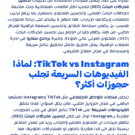
علاوة على ذلك، يمكن للعيادات الاستفادة من تحليلات
تحسين
محركات البحث (SEO)
لتحديد أكثر الكلمات المفتاحية جذبًا، متابعة
اتجاهات البحث المحلي، وتحسين المحتوى باستمرار بما يرفع ترتيب
الصفحات ويضاعف الزيارات. هذا النهج لا يقتصر على زيادة الحجوزات
فحسب، بل يضمن استدامة التفاعل وتحسين السمعة الرقمية للمركز
الطبي. من هنا، يظهر جليًا أن الجمع بين
تحسين محركات البحث
(SEO)
، المحتوى المرئي عالي الجودة، وخبرة
براندي ستديو
في إدارة
الحملات الرقمية، يمثل الطريق الأمثل لتحقيق نتائج سريعة
ومستدامة في مجال العلاج الطبيعي.
TikTok vs Instagram: لماذا
الفيديوهات السريعة تجلب
حجوزات أكثر؟
تتصدر
منصات التواصل الاجتماعي
مثل
TikTok
و
Instagram
المشهد
الرقمي في مجال الترويج الطبي، لكن يظل السؤال: لماذا تحقق
الفيديوهات السريعة
على
TikTok
نتائج أفضل في جذب الحجوزات
مقارنة بـ
Instagram
؟ أولاً، من خلال
تحسين محركات البحث (SEO)
،
تظهر البيانات أن المحتوى القصير والجذاب يزيد من معدل التفاعل
بنسبة تصل إلى 68٪ مقارنة بالصور أو المشاركات الطويلة، مما