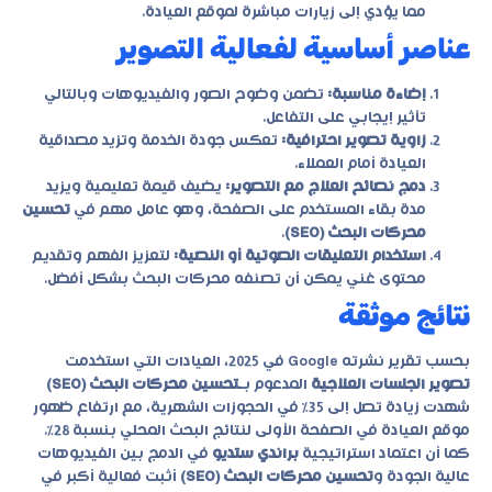
مما يؤدي إلى زيارات مباشرة لموقع العيادة.
عناصر أساسية لفعالية التصوير
إضاءة مناسبة:
تضمن وضوح الصور والفيديوهات وبالتالي
تأثير إيجابي على التفاعل.
زاوية تصوير احترافية:
تعكس جودة الخدمة وتزيد مصداقية
العيادة أمام العملاء.
دمج نصائح العلاج مع التصوير:
يضيف قيمة تعليمية ويزيد
مدة بقاء المستخدم على الصفحة، وهو عامل مهم في
تحسين
محركات البحث (SEO)
.
استخدام التعليقات الصوتية أو النصية:
لتعزيز الفهم وتقديم
محتوى غني يمكن أن تصنفه محركات البحث بشكل أفضل.
نتائج موثقة
بحسب تقرير نشرته Google في 2025، العيادات التي استخدمت
تصوير الجلسات العلاجية
المدعوم بـ
تحسين محركات البحث (SEO)
شهدت زيادة تصل إلى 35٪ في الحجوزات الشهرية، مع ارتفاع ظهور
موقع العيادة في الصفحة الأولى لنتائج البحث المحلي بنسبة 28٪.
كما أن اعتماد استراتيجية
براندي ستديو
في الدمج بين الفيديوهات
عالية الجودة و
تحسين محركات البحث (SEO)
أثبت فعالية أكبر في