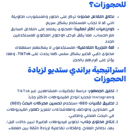
للحجوزات؟
نطاق التفاعل محدود:
تركز على الصور والمنشورات الطويلة
التي قد لا تجذب المستخدم بشكل سريع.
خوارزميات أكثر تعقيداً:
المحتوى يعتمد على التفاعل السابق
مع الحساب، مما يقلل فرص الوصول العضوي للمستخدمين
الجدد.
قلة التجربة التفاعلية:
المستخدمون لا يمكنهم استهلاك
محتوى طبي قصير بشكل سلس كما يحدث على
TikTok
، وهذا
يؤثر على قرارهم بالحجز.
استراتيجية براندي ستديو لزيادة
الحجوزات
تحليل الجمهور:
دراسة تفضيلات المشاهدين عبر TikTok
وInstagram لتحديد أنواع الفيديوهات الأكثر جذباً.
تطبيق تقنيات SEO:
استخدام
تحسين محركات البحث (SEO)
في العناوين والوصف والهاشتاغات لتعزيز ظهور الفيديوهات
في البحث المحلي والطبي.
إنتاج محتوى جذاب:
تصوير فيديوهات قصيرة تبين حالات قبل/
بعد، نصائح العلاج، ولقطات تفاعلية لزيادة الثقة بين العملاء.