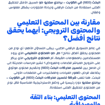
البحث (SEO) في الكويت – براندي ستديو
هو السبيل الأمثل لتحقيق
أقصى استفادة من البحث الرقمي وزيادة الحجوزات بشكل ملموس
وفعّال.
مقارنة بين المحتوى التعليمي
والمحتوى الترويجي: أيهما يحقق
نتائج أفضل؟
في عالم التسويق الرقمي الطبي، يبقى التساؤل الأهم: أي نوع من
المحتوى يحقق أفضل نتائج؟ هل هو
المحتوى التعليمي
الذي يزود
المستخدمين بالمعلومات القيمة، أم
المحتوى الترويجي
الذي يركز
على الترويج المباشر للخدمات والعروض؟ تشير الدراسات الحديثة إلى
أن الدمج بين
تحسين محركات البحث (SEO)
وتقديم محتوى موثوق
يضاعف فرص ظهور العيادات والمختبرات في الصفحات الأولى
للبحث. هنا تلعب
شركة تحسين محركات البحث (SEO) في الكويت –
براندي ستديو
دورًا رئيسيًا في وضع الاستراتيجية المناسبة لكل نوع
من المحتوى لتحقيق أقصى استفادة.
المحتوى التعليمي: بناء الثقة
والمصداقية