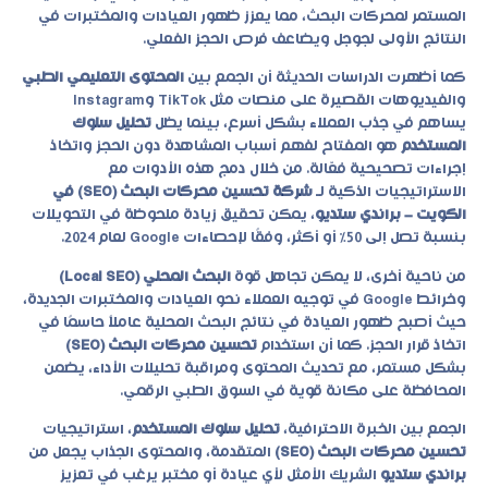
المستمر لمحركات البحث، مما يعزز ظهور العيادات والمختبرات في
النتائج الأولى لجوجل ويضاعف فرص الحجز الفعلي.
كما أظهرت الدراسات الحديثة أن الجمع بين
المحتوى التعليمي الطبي
والفيديوهات القصيرة على منصات مثل TikTok وInstagram
يساهم في جذب العملاء بشكل أسرع، بينما يظل
تحليل سلوك
المستخدم
هو المفتاح لفهم أسباب المشاهدة دون الحجز واتخاذ
إجراءات تصحيحية فعّالة. من خلال دمج هذه الأدوات مع
الاستراتيجيات الذكية لـ
شركة تحسين محركات البحث (SEO) في
الكويت – براندي ستديو
، يمكن تحقيق زيادة ملحوظة في التحويلات
بنسبة تصل إلى 50٪ أو أكثر، وفقًا لإحصاءات Google لعام 2024.
من ناحية أخرى، لا يمكن تجاهل قوة
البحث المحلي (Local SEO)
وخرائط Google في توجيه العملاء نحو العيادات والمختبرات الجديدة،
حيث أصبح ظهور العيادة في نتائج البحث المحلية عاملاً حاسمًا في
اتخاذ قرار الحجز. كما أن استخدام
تحسين محركات البحث (SEO)
بشكل مستمر، مع تحديث المحتوى ومراقبة تحليلات الأداء، يضمن
المحافظة على مكانة قوية في السوق الطبي الرقمي.
الجمع بين الخبرة الاحترافية،
تحليل سلوك المستخدم
، استراتيجيات
تحسين محركات البحث (SEO)
المتقدمة، والمحتوى الجذاب يجعل من
براندي ستديو
الشريك الأمثل لأي عيادة أو مختبر يرغب في تعزيز