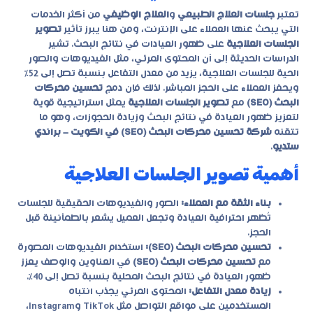
تعتبر
جلسات العلاج الطبيعي
و
العلاج الوظيفي
من أكثر الخدمات
التي يبحث عنها العملاء على الإنترنت، ومن هنا يبرز تأثير
تصوير
الجلسات العلاجية
على ظهور العيادات في نتائج البحث. تشير
الدراسات الحديثة إلى أن المحتوى المرئي، مثل الفيديوهات والصور
الحية للجلسات العلاجية، يزيد من معدل التفاعل بنسبة تصل إلى 52٪
ويحفز العملاء على الحجز المباشر. لذلك فإن دمج
تحسين محركات
البحث (SEO)
مع
تصوير الجلسات العلاجية
يمثل استراتيجية قوية
لتعزيز ظهور العيادة في نتائج البحث وزيادة الحجوزات، وهو ما
تتقنه
شركة تحسين محركات البحث (SEO) في الكويت
– براندي
ستديو
.
أهمية تصوير الجلسات العلاجية
بناء الثقة مع العملاء:
الصور والفيديوهات الحقيقية للجلسات
تُظهر احترافية العيادة وتجعل العميل يشعر بالطمأنينة قبل
الحجز.
تحسين محركات البحث (SEO):
استخدام الفيديوهات المصورة
مع
تحسين محركات البحث (SEO)
في العناوين والوصف يعزز
ظهور العيادة في نتائج البحث المحلية بنسبة تصل إلى 40٪.
زيادة معدل التفاعل:
المحتوى المرئي يجذب انتباه
المستخدمين على مواقع التواصل مثل TikTok وInstagram،