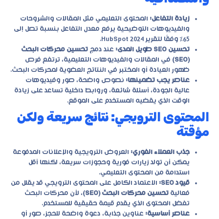
زيادة التفاعل:
المحتوى التعليمي مثل المقالات والشروحات
والفيديوهات التوضيحية يرفع معدل التفاعل بنسبة تصل إلى
65٪ وفقًا لتقرير HubSpot 2024.
تحسين SEO طويل المدى:
عند دمج
تحسين محركات البحث
(SEO)
في المقالات والفيديوهات التعليمية، ترتفع فرص
ظهور العيادة أو المختبر في النتائج العضوية لمحركات البحث.
عناصر يجب تضمينها:
نصوص واضحة، صور وفيديوهات
عالية الجودة، أسئلة شائعة، وروابط داخلية تساعد على زيادة
الوقت الذي يقضيه المستخدم على الموقع.
المحتوى الترويجي: نتائج سريعة ولكن
مؤقتة
جذب العملاء الفوري:
العروض الترويجية والإعلانات المدفوعة
يمكن أن تولد زيارات فورية وحجوزات سريعة، لكنها أقل
استدامة من المحتوى التعليمي.
قيود SEO:
الاعتماد الكامل على المحتوى الترويجي قد يقلل من
فعالية
تحسين محركات البحث (SEO)
، لأن محركات البحث
تفضل المحتوى الذي يقدم قيمة حقيقية للمستخدم.
عناصر أساسية:
عناوين جذابة، دعوة واضحة للحجز، صور أو